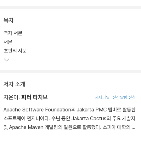
의 수많은 실무 경험을 바탕으로 테스트 자동화 등 실무에서 꼭 필요
한 현실적인 요구사항의 해법까지 제시한다.
목차
또한 테스트 작성을 단순화하는 법, 개선된 예외 처리, assert 메서드
역자 서문
등 버전이 바뀌며 새롭게 도입된 주제들을 다양한 예제를 통해 쉽게
서문
설명한다. 그 외에도 다른 유망한 오픈소스 프레임워크와 툴에 JUnit
초판의 서문
을 통합하는 방법도 다루고 있어 더욱 입체적인 활용이 가능하다.
저자 소개
지은이:
피터 타치브
저자파일
신간알림 신청
Apache Software Foundation의 Jakarta PMC 멤버로 활동한
소프트웨어 엔지니어다. 수년 동안 Jakarta Cactus의 주요 개발자
및 Apache Maven 개발팀의 일원으로 활동했다. 소피아 대학의 수
학과를 졸업 후 독일과 네덜란드에서 Unic나 휴렛 팩커드 등에서 수