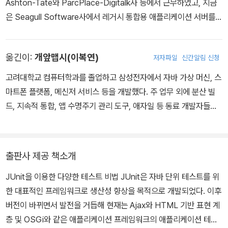
Ashton-Tate와 ParcPlace-Digitalk사 등에서 근무하였고, 지금
은 Seagull Software사에서 레거시 통합용 애플리케이션 서버를
개발하고 있다. 또 Apache Software Foundation와 Apache Ja
karta Project Management Committee의 회원으로 활동 중이
옮긴이:
개앞맵시(이복연)
저자파일
신간알림 신청
다. L.A.의 캘리포니아 대학에서 언어학과 컴퓨터 과학 학사 학위를
취득했으며, http://www.garygregory.com에서도 만나볼 수 있
고려대학교 컴퓨터학과를 졸업하고 삼성전자에서 자바 가상 머신, 스
다.
마트폰 플랫폼, 메신저 서비스 등을 개발했다. 주 업무 외에 분산 빌
드, 지속적 통합, 앱 수명주기 관리 도구, 애자일 등 동료 개발자들에
게 실질적인 도움을 주는 일에 관심이 많았다. 그 후 창업전선에 발을
들여 좌충우돌하다가 개발자 커뮤니티에 기여하는 더 나은 방법을 찾
아 출판 시장에 뛰어들었다. 『밑바닥부터 시작하는 딥러닝』 시리즈,
출판사 제공 책소개
『구글 엔지니어는 이렇게 일한다』, 『리팩터링 2판』, 『JVM 밑바닥까
JUnit을 이용한 다양한 테스트 비법 JUnit은 자바 단위 테스트를 위
지 파헤치기』, 『이펙티브 자바 3판』 등을 번역했다. - 페이스북: face
한 대표적인 프레임워크로 생산성 향상을 목적으로 개발되었다. 이후
book.com/dev.loadmap - 개앞맵시에게 번역이란: brunch.co.k
버전이 바뀌면서 발전을 거듭해 현재는 Ajax와 HTML 기반 표현 계
r/@wegra/27
층 및 OSGi와 같은 애플리케이션 프레임워크의 애플리케이션 테스