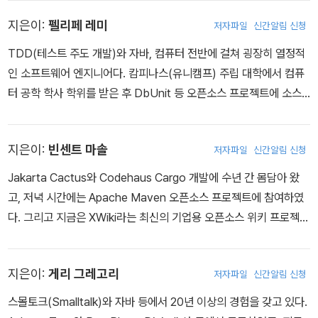
년간 일하였다. 지금은 소피아로 돌아와, 업무 개선을 위한 기술을 지
지은이:
펠리페 레미
저자파일
신간알림 신청
원하고 컨설팅하는 Phamola사를 설립하여 일하고 있다.
TDD(테스트 주도 개발)와 자바, 컴퓨터 전반에 걸쳐 굉장히 열정적
인 소프트웨어 엔지니어다. 캄피나스(유니캠프) 주립 대학에서 컴퓨
터 공학 학사 학위를 받은 후 DbUnit 등 오픈소스 프로젝트에 소스
코드를 제공하거나, JavaOne 같은 컨퍼런스에서는 발표자로, JCP
에는 개인 멤버 또는 블로거로 게다가 java.net의 저자로도 활동하
지은이:
빈센트 마솔
저자파일
신간알림 신청
였다.
Jakarta Cactus와 Codehaus Cargo 개발에 수년 간 몸담아 왔
고, 저녁 시간에는 Apache Maven 오픈소스 프로젝트에 참여하였
다. 그리고 지금은 XWiki라는 최신의 기업용 오픈소스 위키 프로젝트
에 전임 개발자로 일하고 있다. 빈센트는 XWiki 오픈소스 프로젝트
관련 서비스를 제공하는 XWiki SAS사의 CTO 이기도 하다. 그는 이
지은이:
게리 그레고리
저자파일
신간알림 신청
책의 초판의 핵심 저자였다. www.massol.net에서도 만나볼 수 있
다.
스몰토크(Smalltalk)와 자바 등에서 20년 이상의 경험을 갖고 있다.