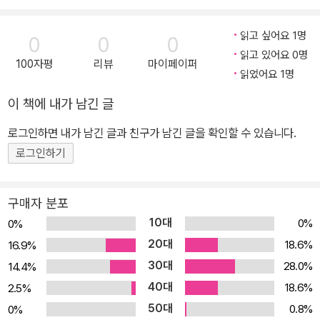
트를 위한 확장 기능까지 제공하는 등 더욱 유용한 프레임워크로 위
상을 높이고 있다. 이 책은 호평을 받았던 JUnit in Action의 개정판
읽고 싶어요 1명
0
0
0
으로 기본적인 단위 테스트 및 격리 테스트를 위한 목(mock) 객체
읽고 있어요 0명
100자평
리뷰
마이페이퍼
사용법부터 Java EE나 데이터베이스 애플리케이션을 위한 In-con
읽었어요 1명
tainer 테스트 방법은 물론 Ant, Maven, Cactus을 이용한 테스트
이 책에 내가 남긴 글
등을 포괄적으로 다룬다. 무엇보다 저자들의 수많은 실무 경험을 바
탕으로 테스트 자동화 등 실무에서 꼭 필요한 현실적인 요구사항의
로그인하면 내가 남긴 글과 친구가 남긴 글을 확인할 수 있습니다.
해법까지 제시한다. 또한 테스트 작성을 단순화하는 법, 개선된 예외
로그인하기
처리, assert 메서드 등 버전이 바뀌며 새롭게 도입된 주제들을 다양
한 예제를 통해 쉽게 설명한다. 그 외에도 다른 유망한 오픈소스 프레
구매자 분포
임워크와 툴에 JUnit을 통합하는 방법도 다루고 있어 더욱 입체적인
10대
0%
0%
활용이 가능하다. 제가 쓴 『자바 개발자도 쉽고 즐겁게 배우는 테스팅
20대
18.6%
16.9%
이야기』가 테스트에 대해서 전반적으로 다룬 책이라면, 이 책은 자바
30대
28.0%
14.4%
개발자 분들의 친구가 되어야 하는 JUnit의 바이블이라고 할 수 있습
40대
니다. - NHN 『자바 개발자도 쉽고 즐겁게 배우는 테스팅 이야기』 이
18.6%
2.5%
상민 TDD와 단위 테스트에 대한 책을 쓴 사람이 비슷한 주제의 다른
50대
0.8%
0%