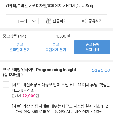
컴퓨터/모바일
>
웹디자인/홈페이지
>
HTML/JavaScript
선물하기
공유하기
중고상품 (44)
1,300원
중고
중고
중고 등록
알라딘에 팔기
회원에게 팔기
알림 신청
프로그래밍 인사이트 Programming Insight
신간알림 신청
(총 138권)
[세트] 머신러닝 + 대규모 언어 모델 + LLM 미세 튜닝, 핵심만
빠르게! - 전3권
판매가
72,000
원
[세트] 가상 면접 사례로 배우는 대규모 시스템 설계 기초 1~2
+ 가상 면접 사례로 배우는 생성형 AI 서비스 설계 - 전3권