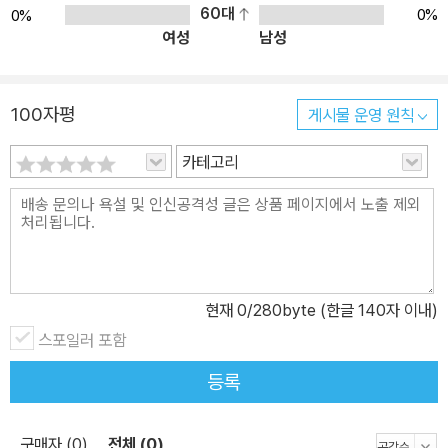
저자 책에 추천사를 쓰는 아이러니는 우선 뒤로 남겨놓고 이야기 했
60대
0%
0%
여성
남성
을 때, 이 책은 충분히 읽어볼만한 가치가 있습니다. 단위 테스트 작성
시 기술적인 어려움에 처했을 때 도움을 줄 수 있는 여러 팁이 들어있
는 좋은 책입니다. 행운을 빕니다! :D - LG CNS 『테스트 주도 개발:
100자평
게시물 운영 원칙
고품질 쾌속 개발을 위한 TDD 실천법과 도구』 채수원 애자일 개발
이 성공하려면 반드시 필요한게 테스트 자동화입니다. 이런 생각 하
카테고리
시나요. ‘JUnit 너무 오래됐잖아. 팬시한 도구 없나? 손쉽게 테스트를
자동화하는 상용도구는 없나?’ 은탄환은 없습니다만, 이 책(JUnit in
Action)은 JUnit을 기반으로 테스트를 자동화하는 다양한 대안을
제시합니다. - NHN 생산성혁신랩 황상철 수석 주요 내용 파라미터
화 테스트 예외 처리 테스트 타임아웃 테스트 테스트 주도 개발 스텁
현재
0
/280byte (한글 140자 이내)
을 활용한 포괄적인 테스트 목 객체를 활용한 테스트 In-container
스포일러 포함
테스트 Ant로 JUnit 테스트 Maven2로 JUnit 테스트 CruiseCont
rol Hudson 표현 계층 테스트 Selenium 테스트 Ajax 테스트 Goo
등록
gle Web Toolkit 애플리케이션 테스트 Cactus를 이용한 서버단 자
바 테스트 JSP 테스트 OSGi 컴포넌트 테스트 데이터베이스 액세스
구매자 (0)
전체 (0)