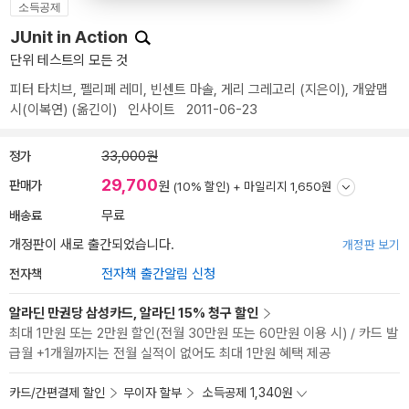
소득공제
JUnit in Action
단위 테스트의 모든 것
피터 타치브
,
펠리페 레미
,
빈센트 마솔
,
게리 그레고리
(지은이),
개앞맵
시(이복연)
(옮긴이)
인사이트
2011-06-23
정가
33,000원
29,700
판매가
원
(10% 할인) +
마일리지 1,650원
배송료
무료
개정판이 새로 출간되었습니다.
개정판 보기
전자책
전자책 출간알림 신청
알라딘 만권당 삼성카드, 알라딘 15% 청구 할인
최대 1만원 또는 2만원 할인(전월 30만원 또는 60만원 이용 시) / 카드 발
급월 +1개월까지는 전월 실적이 없어도 최대 1만원 혜택 제공
카드/간편결제 할인
무이자 할부
소득공제 1,340원