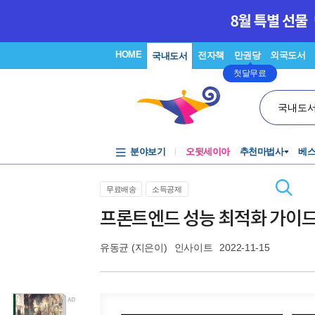
HOME
전자책
만권당
외국도서
국내도서
첫달무료
국내도
분야보기
오뒷세이아
추천마법사
베
무료배송
소득공제
프론트엔드 성능 최적화 가이
유동균
(지은이)
인사이트
2022-11-15