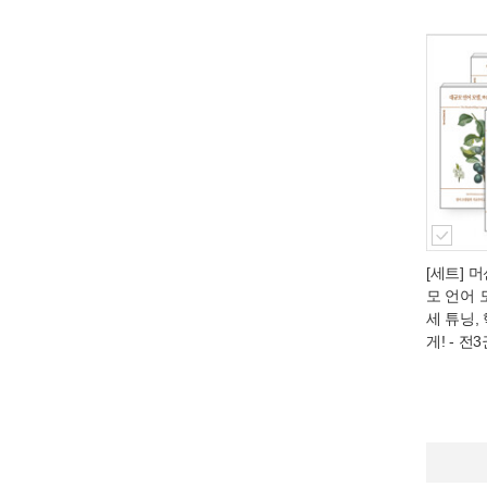
[세트] 
모 언어 모
세 튜닝,
게! - 전