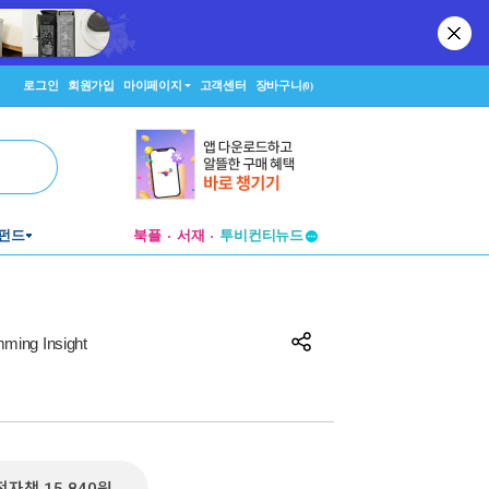
로그인
회원가입
마이페이지
고객센터
장바구니
(0)
투비컨티뉴드
펀드
북플
서재
창작플랫폼
투비컨티뉴드
g Insight