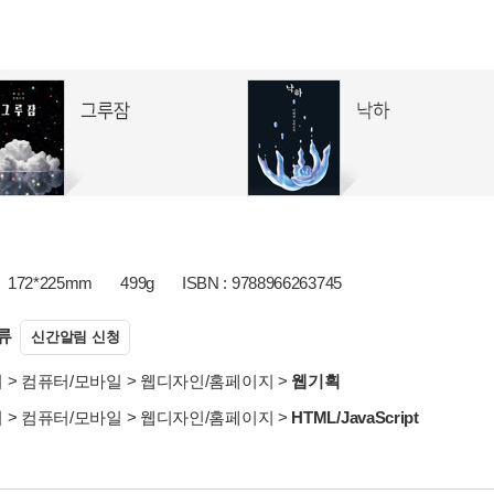
172*225mm
499g
ISBN : 9788966263745
류
신간알림 신청
서
>
컴퓨터/모바일
>
웹디자인/홈페이지
>
웹기획
서
>
컴퓨터/모바일
>
웹디자인/홈페이지
>
HTML/JavaScript