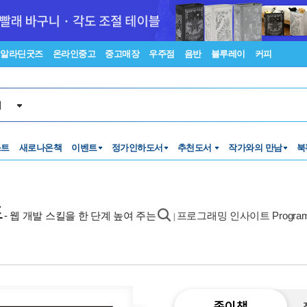
알라딘굿즈
온라인중고
중고매장
우주점
음반
블루레이
커피
서
스트
새로나온책
이벤트
정가인하도서
추천도서
작가와의 만남
북
드
- 웹 개발 스킬을 한 단계 높여 주는
프로그래밍 인사이트 Programmin
|
종이책