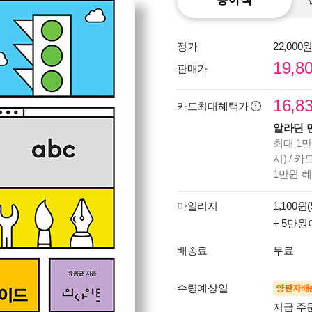
정가
22,000
19,8
판매가
16,8
카드최대혜택가
알라딘 
최대 1만
시) / 
1만원 
마일리지
1,100원(
+ 5만원
배송료
무료
수령예상일
양탄자배
지금 주