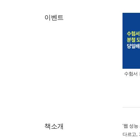
이벤트
수험서 
책소개
'웹 성
다르고,