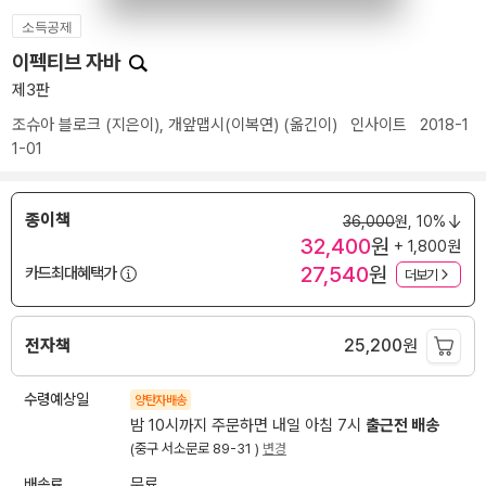
소득공제
이펙티브 자바
제3판
조슈아 블로크
(지은이),
개앞맵시(이복연)
(옮긴이)
인사이트
2018-1
1-01
종이책
36,000
원,
10%
32,400
원
+ 1,800원
27,540
원
카드최대혜택가
더보기
전자책
25,200
원
수령예상일
양탄자배송
밤 10시까지 주문하면 내일 아침 7시
출근전 배송
(중구 서소문로 89-31 )
변경
배송료
무료