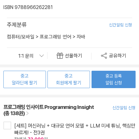
ISBN 9788966262281
주제분류
신간알림 신청
컴퓨터/모바일
>
프로그래밍 언어
>
자바
선물하기
공유하기
중고
중고
중고 등록
알라딘에 팔기
회원에게 팔기
알림 신청
프로그래밍 인사이트 Programming Insight
신간알림 신청
(총 138권)
[세트] 머신러닝 + 대규모 언어 모델 + LLM 미세 튜닝, 핵심만
빠르게! - 전3권