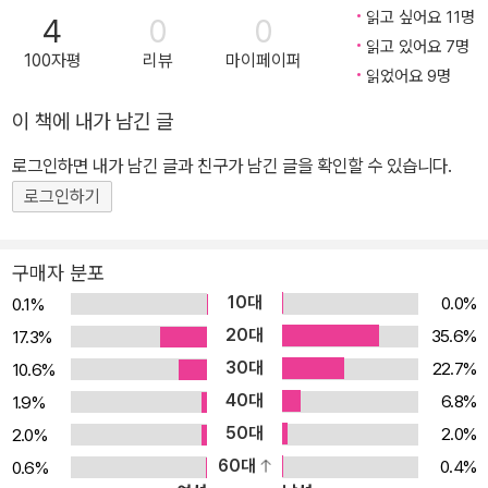
age JAVA 사내 강사 "자바 8이 나오자 자바 개발자들이 하나 같이
읽고 싶어요 11명
4
0
0
『이펙티브 자바 3판』이 언제 나오는지 궁금해했습니다. 대폭 개선되
읽고 있어요 7명
100자평
리뷰
마이페이퍼
었던 자바 6 때 『이펙티브 자바 2판』이 나왔던 것처럼 3판이 나올 때
읽었어요 9명
가 되었기 때문입니다. 『이펙티브 자바』 없는 자바 개발은 상상할 수
이 책에 내가 남긴 글
없으니까요." - 박성철, 우아한형제들 재직 "『이펙티브 자바』는 자바
로그인하면 내가 남긴 글과 친구가 남긴 글을 확인할 수 있습니다.
언어의 초창기부터 대가의 목소리를 들을 수 있었던 훌륭한 책입니
다. 3판에서는 자바 9의 '플랫폼 모듈화'를 다룬 내용을 포함하여 더
로그인하기
욱 새로워졌네요. 깊이 있게 자바를 공부하고 싶은 개발자와 학생에
게 추천합니다." - 유동환, 『RxJava 프로그래밍』 저자, 『Java 9 모
구매자 분포
듈 프로그래밍』 역자 "이 책이 유명한 만큼 번역에 대한 부담도 컸을
10대
0.0%
0.1%
텐데 책임감을 가지고 정성을 기울여 작업했다는 게 느껴집니다. 조
20대
35.6%
17.3%
슈아 블로크의 여전한 통찰력에 이복연 님의 친절한 번역이 더해졌습
30대
22.7%
10.6%
니다." - 정상혁, 네이버 재직, 『네이버를 만든 기술, 읽으면서 배운다:
40대
6.8%
1.9%
자바편』 공저자
50대
2.0%
2.0%
60대
0.4%
0.6%