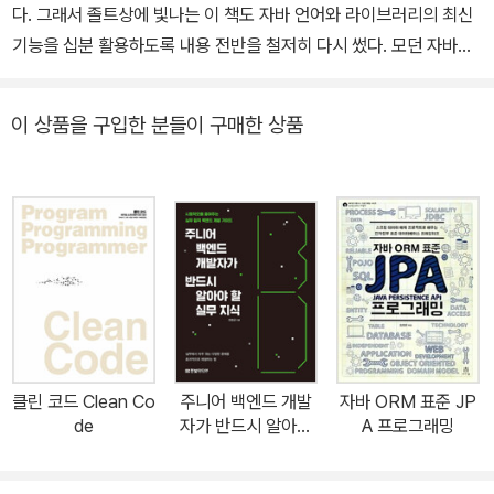
다. 그래서 졸트상에 빛나는 이 책도 자바 언어와 라이브러리의 최신
r/@wegra/27
기능을 십분 활용하도록 내용 전반을 철저히 다시 썼다. 모던 자바가
여러 패러다임을 지원하기 시작하면서 자바 개발자들에게는 구체적
인 모범 사례가 더욱 절실해졌고, 관련 조언을 이 책에 담아낸 것이다.
이 상품을 구입한 분들이 구매한 상품
3판에는 자바 7, 8, 9에서 자바 언어와 라이브러리에 추가된 특성들
을 녹여냈다. 특히 그동안 객체 지향에 치중하던 자바에 새로 도입된
함수형 프로그래밍 요소도 자세히 알아본다. 람다(lambda)와 스트
림(stream)만을 다룬 장을 포함하여 새로운 아이템도 많이 추가되었
다. 새롭게 다루는 주제들 • 함수형 인터페이스, 람다식, 메서드 참조,
스트림 • 인터페이스의 디폴트 메서드와 정적 메서드 • 제네릭 타입
에서의 다이아몬드 연산자를 포함한 타입 추론 • @SafeVarargs 애
너테이션 • try-with-resources 문 • Optional 인터페이스, java.
time, 컬렉션의 편의 팩터리 메서드 등의 새로운 라이브러리 기능
클린 코드 Clean Co
주니어 백엔드 개발
자바 ORM 표준 JP
"고급 자바 개발자로 거듭나고 싶은 분들이라면 꼭 보길 바라며, 대세
de
자가 반드시 알아야
A 프로그래밍
가 되고 있는 함수형 프로그래밍을 자주 사용하는 실무 개발자에게도
할 실무 지식
적극 추천합니다." - 나상혁, LG전자 선임연구원, LG전자 SW Colle