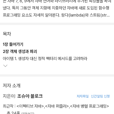
는 자바 7, 8, 9에서 자바 언어와 라이브러리에 추가된 특성들을 녹여
냈다. 특히 그동안 객체 지향에 치중하던 자바에 새로 도입된 함수형
프로그래밍 요소도 자세히 알아본다. 람다(lambda)와 스트림(strea
m)만을 다룬 장을 포함하여 새로운 아이템도 많이 추가되었다.
목차
1장 들어가기
2장 객체 생성과 파괴
아이템 1. 생성자 대신 정적 팩터리 메서드를 고려하라
저자 소개
지은이:
조슈아 블로크
저자파일
신간알림 신청
최근작 :
<이펙티브 자바>
,
<자바 퍼즐러>
,
<자바 병렬 프로그래밍>
… 총 24종
(모두보기)