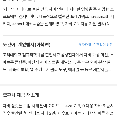
'자바의 어머니'로 불릴 만큼 자바 언어에 지대한 영향을 준 저명한 소
프트웨어 엔지니어다. 대표적으로 컬렉션 프레임워크, java.math 패
키지, assert 메커니즘을 설계하였고, 자바 7의 자동 자원 관리(AR
M)도 그의 손을 거쳤다. 구글에서는 자바 인프라, 안드로이드, Dart
프로젝트에 참여했다. 졸트상 수상작인 『이펙티브 자바 2판』의 저자
옮긴이:
개앞맵시(이복연)
저자파일
신간알림 신청
이며, 『자바 병렬 프로그래밍』의 공동 저자이다.
고려대학교 컴퓨터학과를 졸업하고 삼성전자에서 자바 가상 머신, 스
마트폰 플랫폼, 메신저 서비스 등을 개발했다. 주 업무 외에 분산 빌
드, 지속적 통합, 앱 수명주기 관리 도구, 애자일 등 동료 개발자들에
게 실질적인 도움을 주는 일에 관심이 많았다. 그 후 창업전선에 발을
들여 좌충우돌하다가 개발자 커뮤니티에 기여하는 더 나은 방법을 찾
아 출판 시장에 뛰어들었다. 『밑바닥부터 시작하는 딥러닝』 시리즈,
출판사 제공 책소개
『구글 엔지니어는 이렇게 일한다』, 『리팩터링 2판』, 『JVM 밑바닥까
자바 플랫폼 모범 사례 완벽 가이드 - Java 7, 8, 9 대응 자바 6 출시
지 파헤치기』, 『이펙티브 자바 3판』 등을 번역했다. - 페이스북: face
직후 출간된 『이펙티브 자바 2판』 이후로 자바는 커다란 변화를 겪었
book.com/dev.loadmap - 개앞맵시에게 번역이란: brunch.co.k