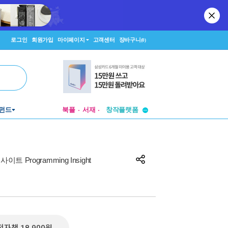
로그인
회원가입
마이페이지
고객센터
장바구니
(0)
투비컨티뉴드
창작플랫폼
펀드
북플
서재
투비컨티뉴드
 Programming Insight