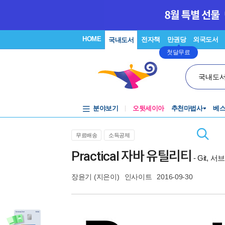
HOME
전자책
만권당
외국도서
국내도서
첫달무료
국내도
분야보기
오뒷세이아
추천마법사
베
무료배송
소득공제
Practical 자바 유틸리티
- Git, 
장윤기
(지은이)
인사이트
2016-09-30