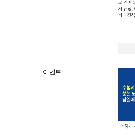
모 언어 모
세 튜닝,
게! - 전
이벤트
수험서 