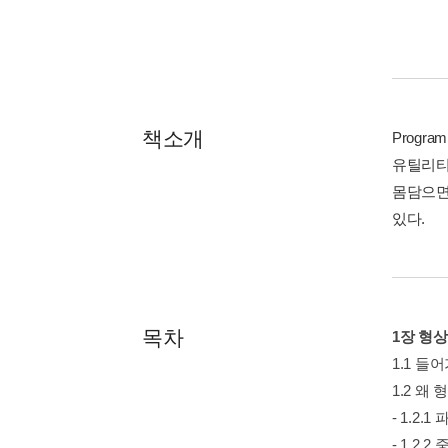
책소개
Progr
유틸리티
몸담으면
있다.
목차
1장 형상
1.1 들
1.2 왜
- 1.2.
- 1.2