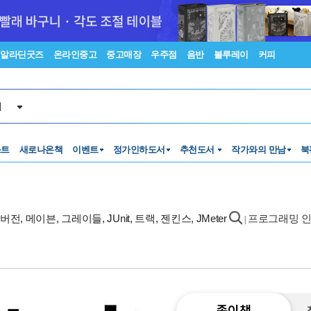
알라딘굿즈
온라인중고
중고매장
우주점
음반
블루레이
커피
서
스트
새로나온책
이벤트
정가인하도서
추천도서
작가와의 만남
북
서브버전, 메이븐, 그레이들, JUnit, 트랙, 젠킨스, JMeter
프로그래밍 인사이트
|
종이책