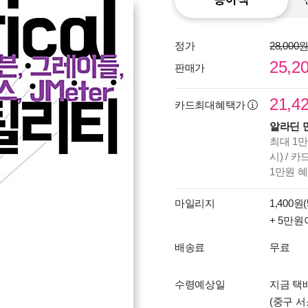
정가
28,000
25,2
판매가
21,4
카드최대혜택가
알라딘 
최대 1만
시) / 
1만원 
마일리지
1,400원(
+ 5만원
배송료
무료
수령예상일
지금 택배
(중구 서