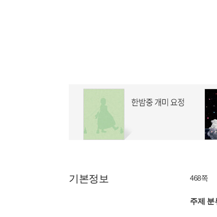
기본정보
468쪽
주제 분