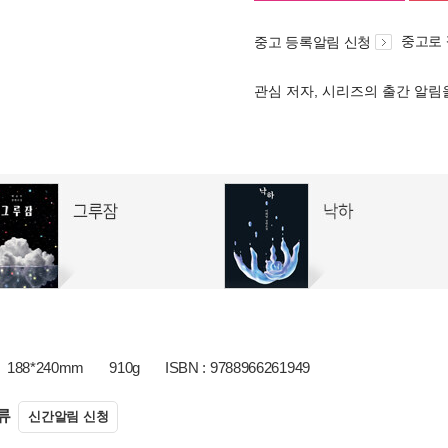
중고로
중고 등록알림 신청
관심 저자, 시리즈의 출간 알
188*240mm
910g
ISBN : 9788966261949
류
신간알림 신청