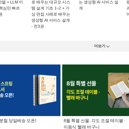
델 + LLM 미
로 배우는 대규모 시스
는 생성형 AI 서비스 설
 핵심만 빠르
템 설계 기초 1~2 + 가
계
3권
상 면접 사례로 배우는
생성형 AI 서비스 설계
- 전3권
더보기
분철 당일배송 오픈!
8월 특별 선물. 각도 조절 테이블 ·
이동식 빨래 바구니