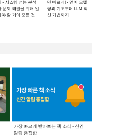
링
- 시스템 성능 분석
만 빠르게!
- 언어 모델
과 문제 해결을 위해 알
링의 기초부터 LLM 최
아야 할 거의 모든 것
신 기법까지
가장 빠르게 받아보는 책 소식 - 신간
경기컬처패스 1만원 
알림 총집합