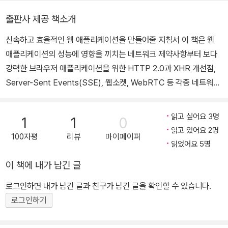
출판사 제공 책소개
신속하고 효율적인 웹 애플리케이션을 만들어줄 지침서 이 책은 웹
애플리케이션의 성능에 영향을 끼치는 네트워크 제약사항부터 보다
강력한 브라우저 애플리케이션을 위한 HTTP 2.0과 XHR 개선점,
Server-Sent Events(SSE), 웹소켓, WebRTC 등 각종 네트워크
신기술을 다루고 있다. 또한, TCP, UDP, TLS 프로토콜의 성능 최
적화 예시를 보여주고, 무선과 모바일 네트워크 환경에 맞춘 최적화
읽고 싶어요 3명
1
1
0
조건에 대해서도 자세히 설명하고 있다. HTTP 2.0, XHR의 클라이
읽고 있어요 2명
100자평
리뷰
마이페이퍼
언트 영역 네트워크 스크립팅 기술, SSE와 웹소켓의 실시간 스트리
읽었어요 5명
밍 기술, 그리고 WebRTC의 P2P 통신과 같은 기술 특징점에 대해
이 책에 내가 남긴 글
깊이 파헤쳐 보고 싶다면 이 책을 신뢰해도 좋다. 이 책에서 다루는 내
용 최적의 TCP, UDP, TLS 성능 구현 3G/4G 모바일 네트워크 환
로그인하면 내가 남긴 글과 친구가 남긴 글을 확인할 수 있습니다.
경에서 성능 최적화 빠르고 에너지 효율적인 모바일 애플리케이션 개
로그인하기
발 HTTP 1.x와 그 외 브라우저 프로토콜에서의 병목 최상의 HTTP
2.0 성능 구현을 위한 계획 효율적인 브라우저 실시간 스트리밍 구축