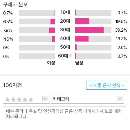
구매자 분포
효율적인 P2P 비디오 컨퍼런싱 구축과 실시간 WebRTC를 활용한
10대
0.7%
0.7%
로우-레이턴시 애플리케이션 제작
20대
19.6%
6.5%
30대
39.2%
7.8%
40대
18.3%
4.6%
50대
2.0%
0%
60대
0.7%
0%
여성
남성
100자평
게시물 운영 원칙
카테고리