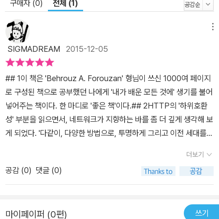
구매자 (0)
전체 (1)
메뉴
SIGMADREAM
2015-12-05
## 1이 책은 'Behrouz A. Forouzan' 형님이 쓰신 1000여 페이지
로 구성된 책으로 공부했던 나에게 '내가 배운 모든 것에' 생기를 불어
넣어주는 책이다. 한 마디로 '좋은 책'이다.## 2HTTP의 '하위호환
성' 부분을 읽으면서, 네트워크가 지향하는 바를 좀 더 깊게 생각해 보
게 되었다. '다같이, 다양한 방법으로, 투명하게 그리고 이전 세대를
배려하며''좋은 개발자는 시스템이 어떻게 동작하는지 안다. 그러나
더보기
훌륭한 개발자는 그것이 왜 그렇게 동작하는지를 이해한다.'
공감 (
0
)
댓글 (0)
쓰기
마이페이퍼 (0편)