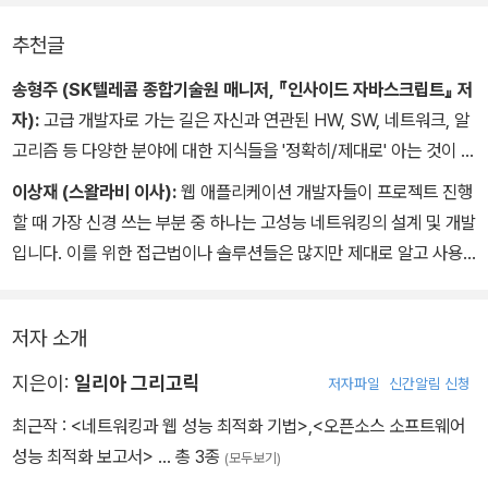
추천글
송형주 (SK텔레콤 종합기술원 매니저, 『인사이드 자바스크립트』 저
자):
고급 개발자로 가는 길은 자신과 연관된 HW, SW, 네트워크, 알
고리즘 등 다양한 분야에 대한 지식들을 '정확히/제대로' 아는 것이 관
건입니다. 그냥 아는 것과 정확히 아는 것에 대한 차이는 결국 SW 성
이상재 (스왈라비 이사):
웹 애플리케이션 개발자들이 프로젝트 진행
능 차이로 나타나기 때문입니다. 이 책은 웹을 구성하고 있는 네트워
할 때 가장 신경 쓰는 부분 중 하나는 고성능 네트워킹의 설계 및 개발
크 인프라, 프로토콜, 브라우저 등에 대한 정확한 구조 및 동작 원리를
입니다. 이를 위한 접근법이나 솔루션들은 많지만 제대로 알고 사용
설명함으로써 웹 개발자들에게 성능 향상과 관련된 훌륭한 노하우를
하지 않으면 오히려 더 많은 문제를 일으킬 수 있습니다.
제공해주고 있습니다.
이 책은 네트워킹의 기본 원리와 관련 프로토콜, 그리고 모바일 환경
저자 소개
에서의 최신 브라우저 기술까지 깊이 있게 다루고 있습니다. 이를 통
해 독자에게 본인의 시스템에 적합한 최적화 방법과 성능 향상을 위
지은이:
일리아 그리고릭
저자파일
신간알림 신청
한 직관을 제공할 것입니다.
최근작 :
<네트워킹과 웹 성능 최적화 기법>
,
<오픈소스 소프트웨어
성능 최적화 보고서>
… 총 3종
(모두보기)