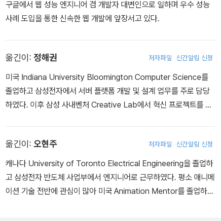
구글에서 웹 성능 엔지니어 겸 개발자 대변인으로 일하며 우수 성능
사례 도입을 통한 신속한 웹 개발에 앞장서고 있다.
옮긴이:
정해권
저자파일
신간알림 신청
미국 Indiana University Bloomington Computer Science를
졸업하고 삼성전자에서 서버 플랫폼 개발 및 설계 업무를 주로 담당
하였다. 이후 삼성 사내벤처 Creative Lab에서 혁신 프로젝트를 맡
아 이끌었고, 삼성전자의 지원을 받아 스타트업 기업 스왈라비(Swal
laby)를 설립하였다. 현재 스왈라비 대표를 맡고 있으며 걷기 운동과
옮긴이:
오현주
저자파일
신간알림 신청
모바일 쿠폰을 결합한 서비스를 곧 출시할 예정이다. 공역서로 『키넥
트 프로그래밍』이 있다. https://www.facebook.com/swallabie
캐나다 University of Toronto Electrical Engineering을 졸업하
s
고 삼성전자 반도체 사업부에서 엔지니어로 근무하였다. 평소 애니메
이션 기술 전반에 관심이 많아 미국 Animation Mentor를 졸업하고
현재 LOCUS에서 일하고 있다.