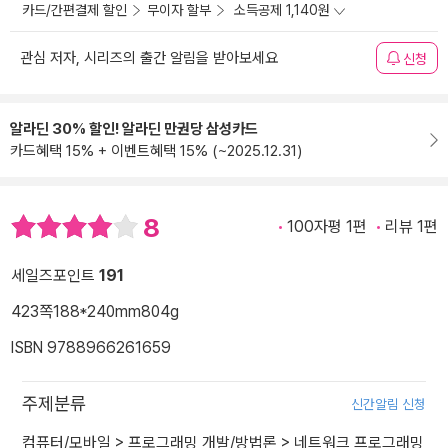
카드/간편결제 할인
무이자 할부
소득공제 1,140원
관심 저자, 시리즈의 출간 알림을 받아보세요
신청
알라딘 30% 할인! 알라딘 만권당 삼성카드
카드혜택 15% + 이벤트혜택 15% (~2025.12.31)
8
100자평 1편
리뷰 1편
세일즈포인트
191
423쪽
188*240mm
804g
ISBN 9788966261659
주제분류
신간알림 신청
컴퓨터/모바일
>
프로그래밍 개발/방법론
>
네트워크 프로그래밍