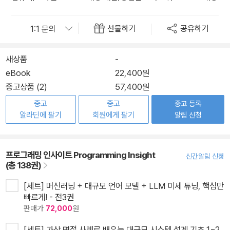
선물하기
공유하기
새상품
-
eBook
22,400원
중고상품 (2)
57,400원
중고
중고
중고 등록
알라딘에 팔기
회원에게 팔기
알림 신청
프로그래밍 인사이트 Programming Insight
신간알림 신청
(총 138권)
[세트] 머신러닝 + 대규모 언어 모델 + LLM 미세 튜닝, 핵심만
빠르게! - 전3권
판매가
72,000
원
[세트] 가상 면접 사례로 배우는 대규모 시스템 설계 기초 1~2