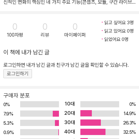
신적인 변화의 핵심인 네 가지 주요 기능(콘셉츠, 모듈, 구간 라이브
러리, 코루틴)을 설명한다. 이 외에도 언어 자체에 추가된 주요 기능,
라이브러리, 동시성 관련 기능을 정리해 놓았다. 기능을 나열하는 데
읽고 싶어요 3명
0
0
0
그치지 않고 모든 기능마다 예제를 들어 설명해서 명확하게 이해할
읽고 있어요 0명
100자평
리뷰
마이페이퍼
수 있도록 돕고 있다. • 콘셉츠 • 모듈 • 구간 라이브러리 • 코루틴 •
읽었어요 0명
비교 연산자 자동 생성 • 달력과 시간대 라이브러리 • 서식화(forma
이 책에 내가 남긴 글
tting) 라이브러리 • 연속적 메모리 블록에 대한 뷰 • 개선되고 가로
채기(interrupt)가 가능한 스레드 • 원자적 스마트 포인터 • 세마포
로그인하면 내가 남긴 글과 친구가 남긴 글을 확인할 수 있습니다.
어 • 빗장(latch)과 장벽(barrier) 같은 실행 동기화 수단 이 책이야
로그인하기
말로 C++ 최신 버전을 깊게 공부하고자 하는 사람이 당장 읽어야 할
책이다. 완결적인 가이드인 이 책에서 저자는 C++20의 두드러진 주
구매자 분포
요 기능뿐만 아니라 사소한 추가·개선 사항도 모두 논의한다. 수많은
10대
0%
0%
예제 코드와 스크린샷 덕분에, 아직 최신 컴파일러를 갖추지 않은 독
20대
14.9%
7.9%
자라도 여러 새 기능에서 무엇을 기대할 수 있을지를 잘 파악할 수 있
30대
26.3%
5.3%
다. 일독을 강력히 권한다.” - 산도르 다르고(Sandor Dargo), Ama
40대
deus의 선임 소프트웨어 개발 공학자 “C++은 탄생 이후 많이 진화
32.5%
0.9%