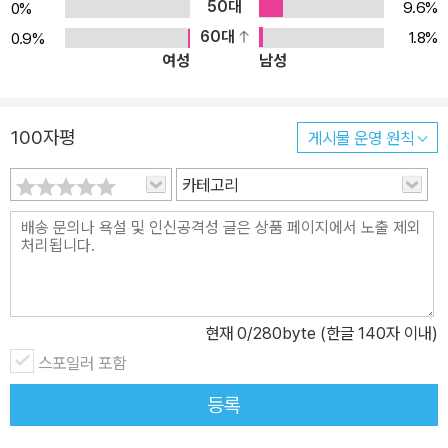
했다. C++20은 새로운 언어처럼 느껴진다. 이 책이 상속이나 중복
50대
9.6%
0%
적재 같은 것을 가르치는 C++ 입문서가 아님은 확실하다. 그보다는,
60대
1.8%
0.9%
여성
남성
자신의 C++ 지식을 최신으로 갱신하고자 하는 사람에게 딱 맞는 책
이다. C++20에서 어떤 새로운 기능이 C++에 추가되었는지 알게
되면 놀라움을 금치 못할 것이다. 이 책은 새 기능들을 간결한 예제와
100자평
게시물 운영 원칙
함께 명확하게 설명한다. 게다가 이 책은 나중에 레퍼런스로도 사용
할 수 있도록 구성되어 있다. 오래된 언어의 족쇄를 풀어서 강력한 미
카테고리
래로 나아가게 하는 데 이 책이 도움이 될 것이다.” - 에이드리언 탐
(Adrian Tam), Synechron Inc.의 데이터 과학 디렉터
현재
0
/280byte (한글 140자 이내)
스포일러 포함
등록