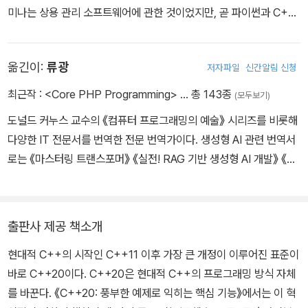
미나는 상용 관리 소프트웨어에 관한 것이었지만, 곧 파이썬과 C+
+로 방향을 바꾸었다. 여가에는 C++, 파이썬, 하스켈에 관한 글을
쓴다. 또한 콘퍼런스에서 강연하길 즐긴다. 영어 및 독일어 블로그 M
옮긴이:
류광
저자파일
신간알림 신청
odernes C++에 매주 글을 올리고 있으며, 2016년부터는 독립 강
사로 일하면서 현대적 C++과 파이썬 세미나를 진행하고 있다. 직업
최근작 :
<Core PHP Programming>
… 총 143종
(모두보기)
이 강사인 만큼, 현대적 C++을 가르치는 최상의 방법을 항상 찾고
도널드 커누스 교수의 《컴퓨터 프로그래밍의 예술》 시리즈를 비롯해
있다. https://www.modernescpp.com
다양한 IT 전문서를 번역한 전문 번역가이다. 생성형 AI 관련 번역서
로는 《마스터링 트랜스포머》 《실전! RAG 기반 생성형 AI 개발》 《LL
M 인 프로덕션》 《AI 에이전트 인 액션》 《스프링 AI 인 액션》 등이 있
다. 개인 웹사이트 류광의 번역 이야기(https://occamsrazr.net)
와 IT 및 게임 개발 정보 공유 사이트 GpgStudy.com(https://gpg
출판사 제공 책소개
study.com)을 운영한다.
현대적 C++의 시작인 C++11 이후 가장 큰 개정이 이루어진 표준이
바로 C++20이다. C++20은 현대적 C++의 프로그래밍 방식 자체
를 바꾼다. 《C++20: 풍부한 예제로 익히는 핵심 기능》에서는 이 혁