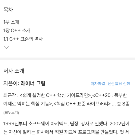
라이브러리, 동시성 관련 기능을 정리해 놓았다. 기능을 나열하는 데
목차
그치지 않고 모든 기능마다 예제를 들어 설명해서 명확하게 이해할
수 있도록 돕고 있다.
1부 소개
1장 C++ 소개
1.1 C++ 표준의 역사
저자 소개
지은이:
라이너 그림
저자파일
신간알림 신청
최근작 :
<쉽게 설명한 C++ 핵심 가이드라인>
,
<C++20 : 풍부한
예제로 익히는 핵심 기능>
,
<핵심 C++ 표준 라이브러리>
… 총 8종
(모두보기)
1999년부터 소프트웨어 아키텍트, 팀장, 강사로 일했다. 2002년에
는 자신이 일하는 회사에서 직원 재교육 프로그램을 만들었다. 첫 세