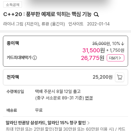
소득공제
C++20 : 풍부한 예제로 익히는 핵심 기능
라이너 그림
(지은이),
류광
(옮긴이)
인사이트
2022-01-14
종이책
35,000
원,
10%
31,500
원
+ 1,750원
26,775
원
카드최대혜택가
더보기
전자책
25,200
원
수령예상일
택배 주문시 8월 12일 출고
(중구 서소문로 89-31 기준)
변경
배송료
무료
알라딘 만권당 삼성카드, 알라딘 15% 청구 할인
최대 1만원 또는 2만원 할인(전월 30만원 또는 60만원 이용 시) / 카드