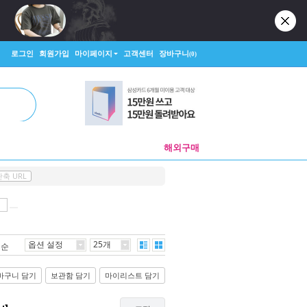
로그인
회원가입
마이페이지
고객센터
장바구니
(0)
해외구매
단축 URL
옵션 설정
25개
격순
바구니 담기
보관함 담기
마이리스트 담기