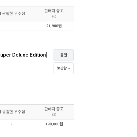
판매자 중고
이 광활한 우주점
(6)
-
21,900원
per Deluxe Edition]
품절
보관함
원
판매자 중고
이 광활한 우주점
(2)
-
198,000원