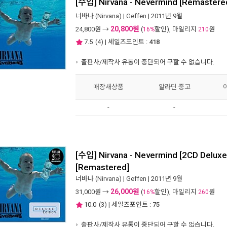
[수입] Nirvana - Nevermind [Remastere
너바나 (Nirvana)
|
Geffen
| 2011년 9월
20,800원
24,800
원 →
(
할인), 마일리지
원
16%
210
7.5
(
4
) | 세일즈포인트 :
418
출판사/제작사 유통이 중단되어 구할 수 없습니다.
매장새상품
알라딘 중고
-
-
[수입] Nirvana - Nevermind [2CD Deluxe 
[Remastered]
너바나 (Nirvana)
|
Geffen
| 2011년 9월
26,000원
31,000
원 →
(
할인), 마일리지
원
16%
260
10.0
(
3
) | 세일즈포인트 :
75
출판사/제작사 유통이 중단되어 구할 수 없습니다.