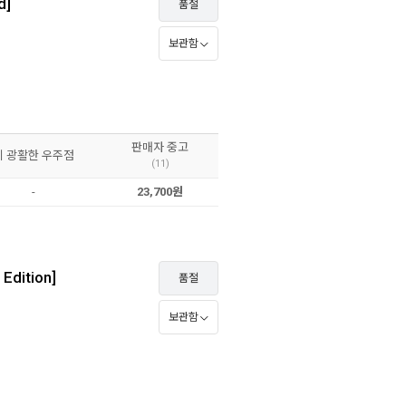
d]
품절
보관함
판매자 중고
이 광활한 우주점
(11)
-
23,700원
Edition]
품절
보관함