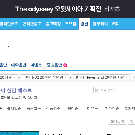
알라딘굿즈
온라인중고
중고매장
우주점
블루레이
커피
음반
 음반
예약음반
이벤트
중고음반
N
1천원부터
2011년
>
너바나/U2 20주년 기념반
>
너바나 Nevermind 20주년 기념
중고음반
분야 신간 베스트
에
3
개의 상품이 있습니다.
순
출시일순
등록일순
상품명순
평점순
리뷰순
저가격순
고가
전체선택
장