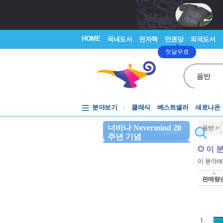
HOME
국내도서
전자책
만권당
외국도서
첫달무료
음반
분야보기
클래식
베스트셀러
새로나온
너바나 Nevermind 20
음반
>
주년 기념
이 
이 분야
판매량
1.