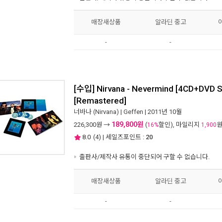
매장새상품
알라딘 중고
-
-
[수입] Nirvana - Nevermind [4CD+DVD Su
[Remastered]
너바나 (Nirvana)
|
Geffen
| 2011년 10월
189,800원
226,300
원 →
(
할인), 마일리지
16%
1,900
8.0
(
4
) | 세일즈포인트 :
20
출판사/제작사 유통이 중단되어 구할 수 없습니다.
매장새상품
알라딘 중고
-
-