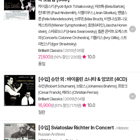
차이콥스키 (Pyotr Ilyich Tchaikovsky)
,
바르톡 (Bela Bartok)
,
힌데미트 (Paul Hindemith)
,
시벨리우스 (Jean Sibelius)
,
멘델스
존 (Felix Mendelssohn)
,
브루흐 (Max Bruch)
,
비엔나 심포니 오
케스트라 (Wiener Symphoniker)
,
호렌슈타인 (Jascha Horen
stein)
,
스바로브스키 (Hans Swarowsky)
,
쾰른 콘서트 오케스트
라 (Concerts Colonne Orchestra)
,
기틀리스 (Ivry Gitlis)
,
스트
라빈스키 (Igor Stravinsky)
Brilliant Classics
|
2010년 06월
21,800
10.0
원 (16% 할인 / 220원)
품절
[수입] 슈만 외 : 바이올린 소나타 & 앙코르 (4CD)
슈만 (Robert Schumann)
,
브람스 (Johannes Brahms)
,
프랑크
(Cesar Franck)
,
페라스 (Christian Ferras)
Brilliant Classics
|
2009년 04월
16,900
10.0
원 (51% 할인 / 170원)
절판
[수입] Sviatoslav Richter In Concert
- Historic
Russian Archives