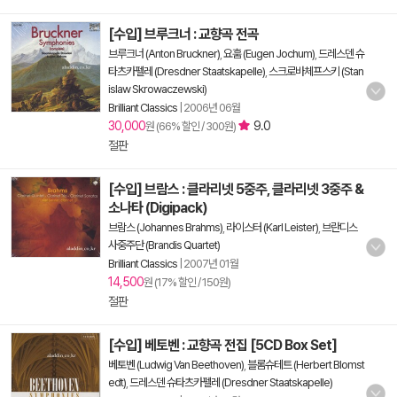
[수입] 브루크너 : 교향곡 전곡
브루크너 (Anton Bruckner)
,
요훔 (Eugen Jochum)
,
드레스덴 슈
타츠카펠레 (Dresdner Staatskapelle)
,
스크로바체프스키 (Stan
islaw Skrowaczewski)
Brilliant Classics
|
2006년 06월
30,000
9.0
원 (66% 할인 / 300원)
절판
[수입] 브람스 : 클라리넷 5중주, 클라리넷 3중주 &
소나타 (Digipack)
브람스 (Johannes Brahms)
,
라이스터 (Karl Leister)
,
브란디스
사중주단 (Brandis Quartet)
Brilliant Classics
|
2007년 01월
14,500
원 (17% 할인 / 150원)
절판
[수입] 베토벤 : 교향곡 전집 [5CD Box Set]
베토벤 (Ludwig Van Beethoven)
,
블롬슈테트 (Herbert Blomst
edt)
,
드레스덴 슈타츠카펠레 (Dresdner Staatskapelle)