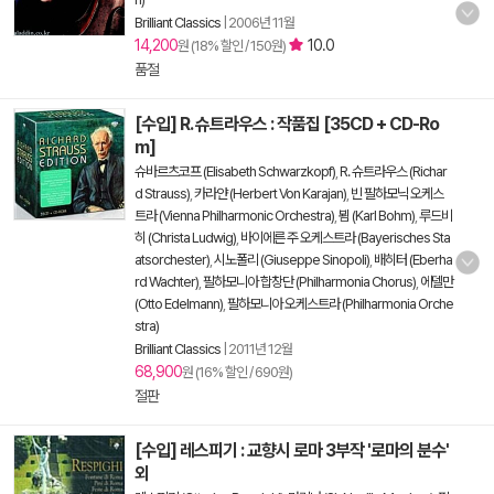
Brilliant Classics
|
2006년 11월
14,200
10.0
원 (18% 할인 / 150원)
품절
[수입] R. 슈트라우스 : 작품집 [35CD + CD-Ro
m]
슈바르츠코프 (Elisabeth Schwarzkopf)
,
R. 슈트라우스 (Richar
d Strauss)
,
카라얀 (Herbert Von Karajan)
,
빈 필하모닉 오케스
트라 (Vienna Philharmonic Orchestra)
,
뵘 (Karl Bohm)
,
루드비
히 (Christa Ludwig)
,
바이에른 주 오케스트라 (Bayerisches Sta
atsorchester)
,
시노폴리 (Giuseppe Sinopoli)
,
배히터 (Eberha
rd Wachter)
,
필하모니아 합창단 (Philharmonia Chorus)
,
에델만
(Otto Edelmann)
,
필하모니아 오케스트라 (Philharmonia Orche
stra)
Brilliant Classics
|
2011년 12월
68,900
원 (16% 할인 / 690원)
절판
[수입] 레스피기 : 교향시 로마 3부작 '로마의 분수'
외