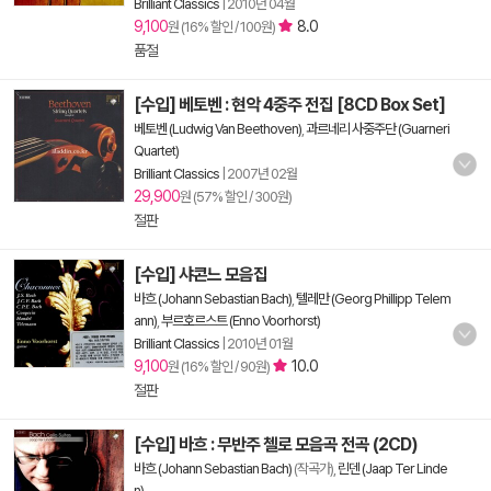
Brilliant Classics
|
2010년 04월
9,100
8.0
원 (16% 할인 / 100원)
품절
[수입] 베토벤 : 현악 4중주 전집 [8CD Box Set]
베토벤 (Ludwig Van Beethoven)
,
과르네리 사중주단 (Guarneri
Quartet)
Brilliant Classics
|
2007년 02월
29,900
원 (57% 할인 / 300원)
절판
[수입] 샤콘느 모음집
바흐 (Johann Sebastian Bach)
,
텔레만 (Georg Phillipp Telem
ann)
,
부르호르스트 (Enno Voorhorst)
Brilliant Classics
|
2010년 01월
9,100
10.0
원 (16% 할인 / 90원)
절판
[수입] 바흐 : 무반주 첼로 모음곡 전곡 (2CD)
바흐 (Johann Sebastian Bach)
(작곡가),
린덴 (Jaap Ter Linde
n)