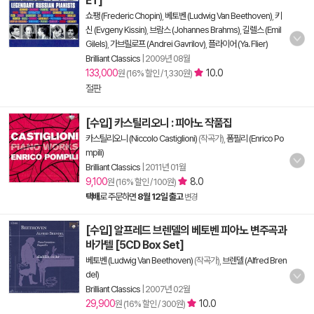
ET]
쇼팽 (Frederic Chopin)
,
베토벤 (Ludwig Van Beethoven)
,
키
신 (Evgeny Kissin)
,
브람스 (Johannes Brahms)
,
길렐스 (Emil
Gilels)
,
가브릴로프 (Andrei Gavrilov)
,
플라이어 (Ya. Flier)
Brilliant Classics
|
2009년 08월
133,000
10.0
원 (16% 할인 / 1,330원)
절판
[수입] 카스틸리오니 : 피아노 작품집
카스틸리오니 (Niccolo Castiglioni)
(작곡가),
폼필리 (Enrico Po
mpili)
Brilliant Classics
|
2011년 01월
9,100
8.0
원 (16% 할인 / 100원)
택배
로 주문하면
8월 12일 출고
변경
[수입] 알프레드 브렌델의 베토벤 피아노 변주곡과
바가텔 [5CD Box Set]
베토벤 (Ludwig Van Beethoven)
(작곡가),
브렌델 (Alfred Bren
del)
Brilliant Classics
|
2007년 02월
29,900
10.0
원 (16% 할인 / 300원)