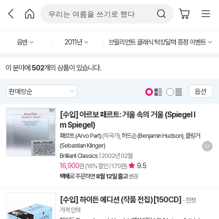
음반
2011년
브릴리언트 클래식 탁상달력 증정 이벤트
이 분야에
502
개의 상품이 있습니다.
옵션
[수입] 아르보 패르트: 거울 속의 거울 (Spiegel I
m Spiegel)
패르트 (Arvo Part)
(작곡가),
허드슨 (Benjamin Hudson)
,
클링거
(Sebastian Klinger)
Brilliant Classics
|
2002년 02월
16,900
9.5
원 (16% 할인 / 170원)
택배
로 주문하면
8월 12일 출고
변경
[수입] 하이든 에디션 (작품 전집)[150CD]
- 한정
가격 인하