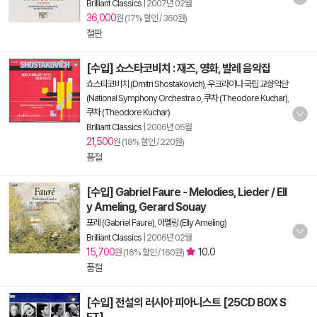
Brilliant Classics
|
2007년 02월
36,000
원 (17% 할인 / 360원)
절판
[수입] 쇼스타코비치 : 재즈, 영화, 발레 음악집
쇼스타코비치 (Dmitri Shostakovich)
,
우크라이나 국립 교향악단
(National Symphony Orchestra o
,
쿠차 (Theodore Kuchar)
,
쿠차 (Theodore Kuchar)
Brilliant Classics
|
2006년 05월
21,500
원 (18% 할인 / 220원)
품절
[수입] Gabriel Faure - Melodies, Lieder / Ell
y Ameling, Gerard Souay
포레 (Gabriel Faure)
,
아멜링 (Elly Ameling)
Brilliant Classics
|
2006년 02월
15,700
10.0
원 (16% 할인 / 160원)
품절
[수입] 전설의 러시아 피아니스트 [25CD BOX S