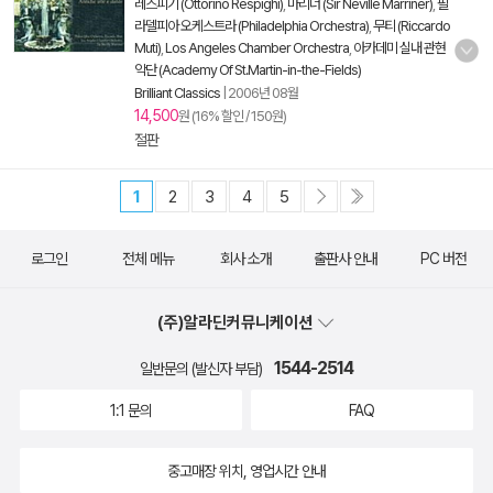
레스피기 (Ottorino Respighi)
,
마리너 (Sir Neville Marriner)
,
필
라델피아 오케스트라 (Philadelphia Orchestra)
,
무티 (Riccardo
Muti)
,
Los Angeles Chamber Orchestra
,
아카데미 실내 관현
악단 (Academy Of St.Martin-in-the-Fields)
Brilliant Classics
|
2006년 08월
14,500
원 (16% 할인 / 150원)
절판
1
2
3
4
5
로그인
전체 메뉴
회사 소개
출판사 안내
PC 버전
(주)알라딘커뮤니케이션
1544-2514
일반문의 (발신자 부담)
1:1 문의
FAQ
중고매장 위치, 영업시간 안내