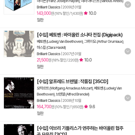
하이든 (Franz Joseph Haydn)
,
여러 아티스트 (Various Artists)
Brilliant Classics
|
2009년 01월
143,000
10.0
원 (16% 할인 / 1,430원)
절판
[수입] 베토벤 : 바이올린 소나타 전집 (Digipack)
베토벤 (Ludwig Van Beethoven)
,
그뤼미오 (Arthur Grumiaux)
,
하스킬 (Clara Haskil)
Brilliant Classics
|
2007년 01월
21,500
10.0
원 (18% 할인 / 220원)
절판
[수입] 알프레드 브렌델 : 작품집 [35CD]
모차르트 (Wolfgang Amadeus Mozart)
,
베토벤 (Ludwig Van
Beethoven)
,
브렌델 (Alfred Brendel)
Brilliant Classics
|
2008년 10월
164,700
9.6
원 (10% 할인 / 1,650원)
절판
[수입] 이브리 기틀리스가 연주하는 바이올린 협주
곡 모음집 [3CD]