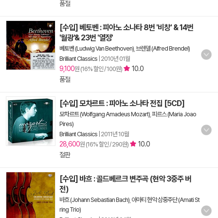
품절
[수입] 베토벤 : 피아노 소나타 8번 '비창' & 14번
'월광'& 23번 '열정'
베토벤 (Ludwig Van Beethoven)
,
브렌델 (Alfred Brendel)
Brilliant Classics
|
2010년 01월
9,100
10.0
원 (16% 할인 / 100원)
품절
[수입] 모차르트 : 피아노 소나타 전집 [5CD]
모차르트 (Wolfgang Amadeus Mozart)
,
피르스 (Maria Joao
Pires)
Brilliant Classics
|
2011년 10월
28,600
10.0
원 (16% 할인 / 290원)
절판
[수입] 바흐 : 골드베르크 변주곡 (현악 3중주 버
전)
바흐 (Johann Sebastian Bach)
,
아마티 현악 삼중주단 (Amati St
ring Trio)