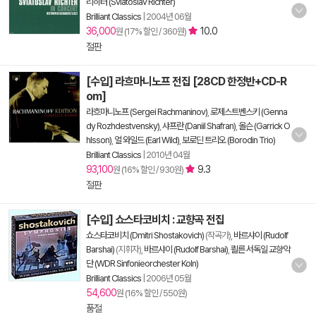
리히터 (Sviatoslav Richter)
Brilliant Classics
|
2004년 06월
36,000
10.0
원 (17% 할인 / 360원)
절판
[수입] 라흐마니노프 전집 [28CD 한정반+CD-R
om]
라흐마니노프 (Sergei Rachmaninov)
,
로제스트벤스키 (Genna
dy Rozhdestvensky)
,
샤프란 (Daniil Shafran)
,
올슨 (Garrick O
hlsson)
,
얼 와일드 (Earl Wild)
,
보로딘 트리오 (Borodin Trio)
Brilliant Classics
|
2010년 04월
93,100
9.3
원 (16% 할인 / 930원)
절판
[수입] 쇼스타코비치 : 교향곡 전집
쇼스타코비치 (Dmitri Shostakovich)
(작곡가),
바르샤이 (Rudolf
Barshai)
(지휘자),
바르샤이 (Rudolf Barshai)
,
쾰른 서독일 교향악
단 (WDR Sinfonieorchester Koln)
Brilliant Classics
|
2006년 05월
54,600
원 (16% 할인 / 550원)
품절