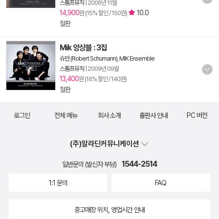
스톰프뮤직
|
2006년 11월
14,900
10.0
원 (15% 할인 / 150원)
절판
Mik 앙상블 : 3집
슈만 (Robert Schumann)
,
MIK Ensemble
스톰프뮤직
|
2009년 09월
13,400
원 (16% 할인 / 140원)
절판
로그인
전체 메뉴
회사 소개
출판사 안내
PC 버전
(주)알라딘커뮤니케이션
1544-2514
일반문의 (발신자 부담)
1:1 문의
FAQ
중고매장 위치, 영업시간 안내