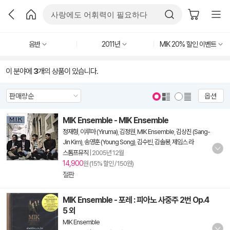
음반
2011년
MIK 20% 할인 이벤트
이 분야에
3
개의 상품이 있습니다.
옵션
MIK Ensemble - MIK Ensemble
정재형
,
이루마 (Yiruma)
,
김정원
,
MIK Ensemble
,
김상진 (Sang-
Jin Kim)
,
송영훈 (Young Song)
,
김수빈
,
김솔봉
,
제임스 라
스톰프뮤직
|
2005년 12월
14,900
원 (15% 할인 / 150원)
절판
MIK Ensemble - 포레 : 피아노 사중주 2번 Op.4
5 외
MIK Ensemble