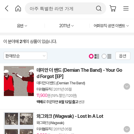
음반
2011년
어퍼뮤직 공연 이벤트
이 분야에
2
개의 상품이 있습니다.
옵션
데미안 더 밴드 (Demian The Band) - Your Go
d Forgot [EP]
데미안 더 밴드 (Demian The Band)
미러볼뮤직
|
2011년 05월
11,900
원 (19% 할인 / 120원)
택배
로 주문하면
8월 12일 출고
변경
와그와크 (Wagwak) - Lost In A Lot
와그와크 (Wagwak)
미러볼뮤직
|
2011년 05월