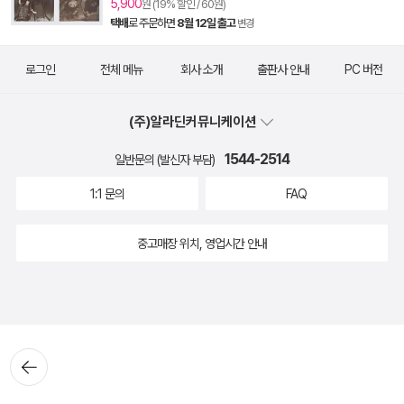
5,900
원 (19% 할인 / 60원)
택배
로 주문하면
8월 12일 출고
변경
로그인
전체 메뉴
회사 소개
출판사 안내
PC 버전
(주)알라딘커뮤니케이션
1544-2514
일반문의 (발신자 부담)
1:1 문의
FAQ
중고매장 위치, 영업시간 안내
뒤로가
기