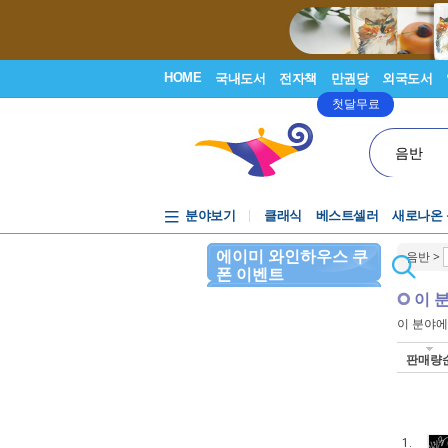
HOME
국내도서
전자책
만권당
외국도서
첫달무료
음반
분야보기
클래식
베스트셀러
새로나온
에이미 와인하우스 쿠
음반
>
폰 이벤트
이 
이 분야
판매량
1.