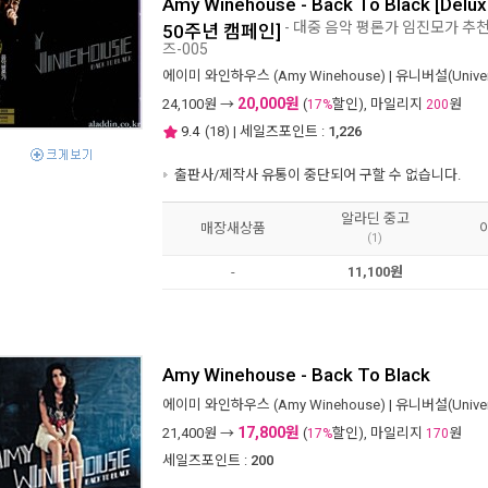
Amy Winehouse - Back To Black [Delux
- 대중 음악 평론가 임진모가 추
50주년 캠페인]
즈-005
에이미 와인하우스 (Amy Winehouse)
|
유니버설(Univer
20,000원
24,100
원 →
(
할인), 마일리지
원
17%
200
9.4
(
18
) | 세일즈포인트 :
1,226
출판사/제작사 유통이 중단되어 구할 수 없습니다.
알라딘 중고
매장새상품
(1)
-
11,100원
Amy Winehouse - Back To Black
에이미 와인하우스 (Amy Winehouse)
|
유니버설(Univer
17,800원
21,400
원 →
(
할인), 마일리지
원
17%
170
세일즈포인트 :
200