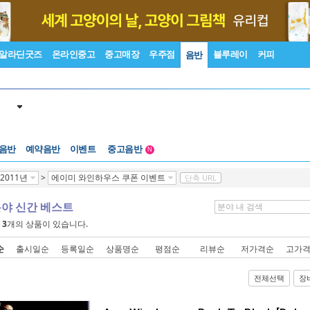
알라딘굿즈
온라인중고
중고매장
우주점
블루레이
커피
음반
 음반
예약음반
이벤트
중고음반
N
1천원부터
2011년
>
에이미 와인하우스 쿠폰 이벤트
단축 URL
중고음반
분야 신간 베스트
에
3
개의 상품이 있습니다.
순
출시일순
등록일순
상품명순
평점순
리뷰순
저가격순
고가
전체선택
장