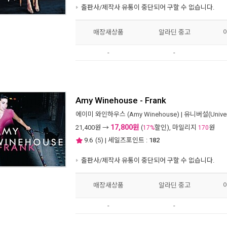
출판사/제작사 유통이 중단되어 구할 수 없습니다.
매장새상품
알라딘 중고
-
-
Amy Winehouse - Frank
에이미 와인하우스 (Amy Winehouse)
|
유니버설(Univer
17,800원
21,400
원 →
(
할인), 마일리지
원
17%
170
9.6
(
5
) | 세일즈포인트 :
182
출판사/제작사 유통이 중단되어 구할 수 없습니다.
매장새상품
알라딘 중고
-
-