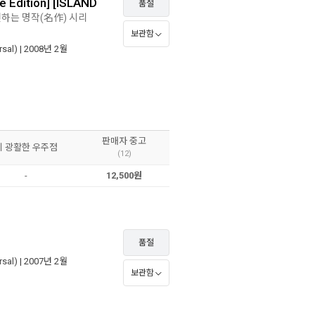
e Edition] [ISLAND
품절
천하는 명작(名作) 시리
보관함
sal)
| 2008년 2월
판매자 중고
이 광활한 우주점
(12)
-
12,500원
품절
sal)
| 2007년 2월
보관함