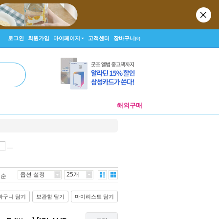
로그인
회원가입
마이페이지
고객센터
장바구니
(0)
해외구매
옵션 설정
25개
격순
바구니 담기
보관함 담기
마이리스트 담기