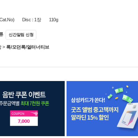
Cat.No)
Disc : 1장
110g
류
신간알림 신청
팝
>
록/모던록/얼터너티브