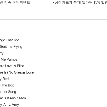
 음반 전종 쿠폰 이벤트
- 삼성카드가 쏜다! 알라딘 15% 할
onge Than Me
 Sent me Flying
rry
*k Me Pumps
ard Love Is Blind
ere Is) No Greater Love
My Bed
e The Box
tober Song
at Is It About Men
my, Amy, Amy