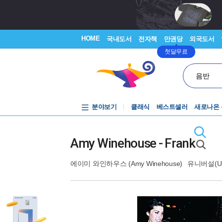
HOME
국내도서
전자책
만권당
외국도서
첫달무료
음반
분야보기
클래식
베스트셀러
새로나온
Amy Winehouse - Frank
에이미 와인하우스 (Amy Winehouse)
유니버설(Uni