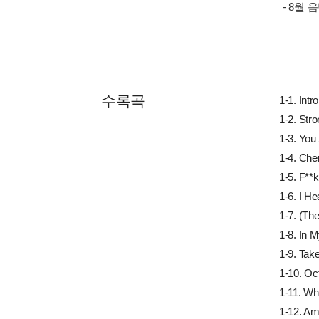
- 8월
수록곡
1-1. Intro
1-2. Str
1-3. You
1-4. Che
1-5. F*
1-6. I He
1-7. (Th
1-8. In 
1-9. Tak
1-10. Oc
1-11. Wh
1-12. A