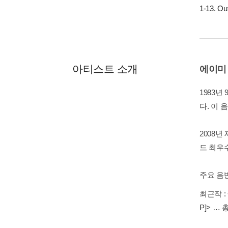
1-13. Ou
아티스트 소개
에이미 
1983년
다. 이 
2008년
드 최우수
주요 음반으
최근작 :
P]>
… 총