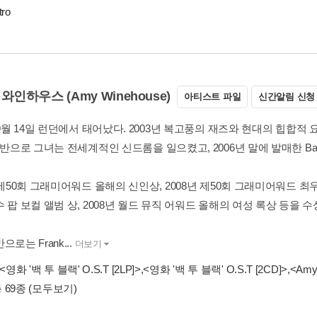
tro
와인하우스 (Amy Winehouse)
아티스트 파일
신간알림 신청
 9월 14일 런던에서 태어났다. 2003년 복고풍의 재즈와 현대의 힙합적 
음반으로 그녀는 전세계적인 신드롬을 일으켰고, 2006년 말에 발매한 Back
 제50회 그래미어워드 올해의 신인상, 2008년 제50회 그래미어워드 최우
 팝 보컬 앨범 상, 2008년 월드 뮤직 어워드 올해의 여성 록상 등을 
로는 Frank...
더보기
<영화 '백 투 블랙' O.S.T [2LP]>
,
<영화 '백 투 블랙' O.S.T [2CD]>
,
<Amy 
 69종
(모두보기)