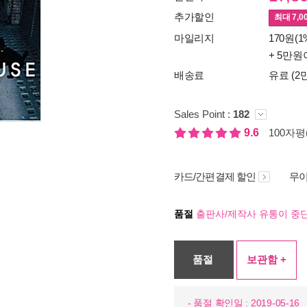
추가할인
최대
7,0
마일리지
170원(1
+ 5만원
배송료
유료 (2
Sales Point :
182
9.6
100자평(
카드/간편결제 할인
무이
품절
출판사/제작사 유통이 중단
품절
보관함 +
- 품절 확인일 : 2019-05-16