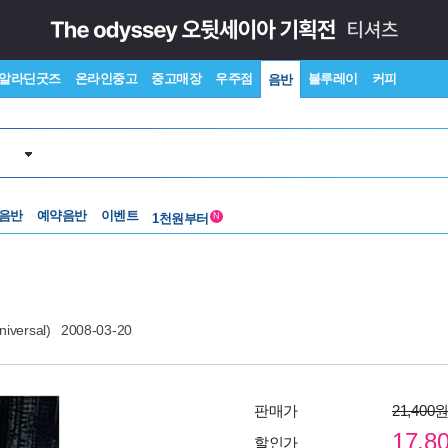
알라딘굿즈
온라인중고
중고매장
우주점
블루레이
커피
음반
중고음반
 음반
예약음반
이벤트
1천원부터
N
중고음반
versal)
2008-03-20
판매가
21,400
17,8
할인가