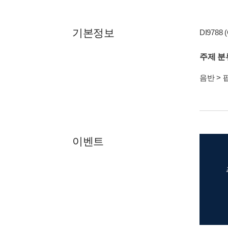
기본정보
DI9788 (
주제 분
음반
>
이벤트