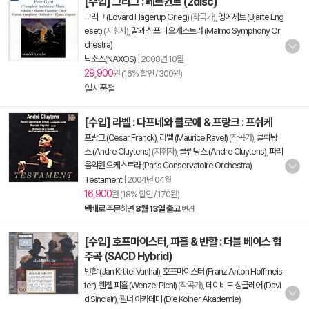
[수입] 그리그 : 페르귄트 (2disc)
그리그 (Edvard Hagerup Grieg)
(작곡가),
엥에세트 (Bjarte Eng
eset)
(지휘자),
말뫼 심포니 오케스트라 (Malmo Symphony Or
chestra)
낙소스(NAXOS)
|
2008년 10월
29,900
원 (16% 할인 / 300원)
일시품절
[수입] 라벨 : 다프네와 클로에 & 프랑크 : 프쉬케
프랑크 (Cesar Franck)
,
라벨 (Maurice Ravel)
(작곡가),
클뤼탕
스 (Andre Cluytens)
(지휘자),
클뤼탕스 (Andre Cluytens)
,
파리
음악원 오케스트라 (Paris Conservatoire Orchestra)
Testament
|
2004년 04월
16,900
원 (18% 할인 / 170원)
택배
로 주문하면
8월 13일 출고
변경
[수입] 호프마이스터, 피흘 & 반할 : 더블 베이스 협
주곡 (SACD Hybrid)
반할 (Jan Krtitel Vanhal)
,
호프마이스터 (Franz Anton Hoffmeis
ter)
,
웬첼 피흘 (Wenzel Pichl)
(작곡가),
데이비드 싱클레어 (Davi
d Sinclair)
,
쾰너 아카데미 (Die Kolner Akademie)