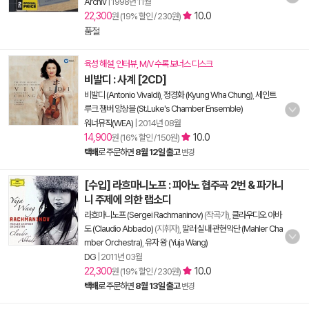
Archiv
|
1998년 11월
22,300
10.0
원 (19% 할인 / 230원)
품절
육성 해설, 인터뷰, M/V 수록 보너스 디스크
비발디 : 사계 [2CD]
비발디 (Antonio Vivaldi)
,
정경화 (Kyung Wha Chung)
,
세인트
루크 챔버 앙상블 (St.Luke's Chamber Ensemble)
워너뮤직(WEA)
|
2014년 08월
14,900
10.0
원 (16% 할인 / 150원)
택배
로 주문하면
8월 12일 출고
변경
[수입] 라흐마니노프 : 피아노 협주곡 2번 & 파가니
니 주제에 의한 랩소디
라흐마니노프 (Sergei Rachmaninov)
(작곡가),
클라우디오 아바
도 (Claudio Abbado)
(지휘자),
말러 실내 관현악단 (Mahler Cha
mber Orchestra)
,
유자 왕 (Yuja Wang)
DG
|
2011년 03월
22,300
10.0
원 (19% 할인 / 230원)
택배
로 주문하면
8월 13일 출고
변경