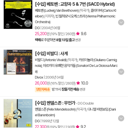
[수입] 베토벤 : 교향곡 5 & 7번 (SACD Hybrid)
베토벤 (Ludwig Van Beethoven)
(작곡가),
클라이버 (Carlos Kl
eiber)
(지휘자),
빈 필하모닉 오케스트라 (Vienna Philharmonic
Orchestra)
DG
|
2004년 06월
25,200
9.6
원 (19% 할인 / 260원)
택배
로 주문하면
8월 13일 출고
변경
[수입] 비발디 : 사계
비발디 (Antonio Vivaldi)
(작곡가),
카르미뇰라 (Giuliano Carmig
nola)
,
마르카의 유쾌한 음악가들 (Sonatori De La Gioiosa Marc
a)
Divox
|
2006년 04월
26,000
10.0
원 (16% 할인 / 260원)
밤 11시
잠들기전 배송
양탄자배송
변경
[수입] 멘델스존 : 무언가
- DG Double
멘델스존 (Felix Mendelssohn)
(작곡가),
다니엘 바렌보임 (Dani
el Barenboim)
DG
|
1999년 12월
22,300
9.2
원 (19% 할인 / 230원)