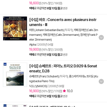
18,600
원 (19% 할인 / 190원)
택배
로 주문하면
8월 13일 출고
변경
[수입] 바흐 : Concerts avec plusieurs instr
uments - III
바흐 (Johann Sebastian Bach)
(작곡가),
카페 짐머만 (Cafe Zim
mermann)
,
카페 짐머만 (Cafe Zimmermann)
,
침머만 (Frank P
eter Zimmermann)
Alpha
|
2005년 04월
19,900
원 (16% 할인 / 200원)
택배
로 주문하면
8월 13일 출고
변경
[수입] 슈베르트 : 피아노 트리오 D.929 & Sonat
ensatz, D.28
슈베르트 (Franz Schubert)
(작곡가),
쿵스바카 피아노 트리오 (Ku
ngsbacka Piano Trio)
낙소스(NAXOS)
|
2006년 08월
16,900
10.0
원 (16% 할인 / 170원)
택배
로 주문하면
8월 13일 출고
변경