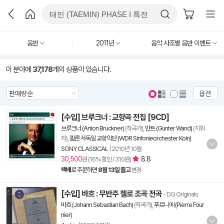
음반
2011년
음악 사조별 음반 이벤트
이 분야에
37,178
개의 상품이 있습니다.
옵션
[수입] 브루크너 : 교향곡 전집 [9CD]
브루크너 (Anton Bruckner)
(작곡가),
반트 (Gunter Wand)
(지휘
자),
쾰른 서독일 교향악단 (WDR Sinfonieorchester Koln)
SONY CLASSICAL
|
2010년 10월
30,500
8.8
원 (16% 할인 / 310원)
택배
로 주문하면
8월 13일 출고
변경
[수입] 바흐 : 무반주 첼로 조곡 전곡
- DG Originals
바흐 (Johann Sebastian Bach)
(작곡가),
푸르니에 (Pierre Four
nier)