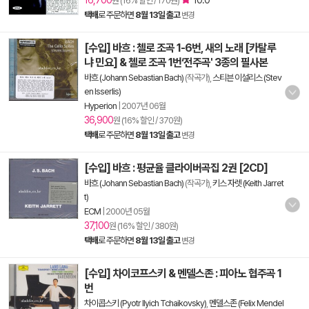
16,700
10.0
원 (16% 할인 / 170원)
택배
로 주문하면
8월 13일 출고
변경
[수입] 바흐 : 첼로 조곡 1-6번, 새의 노래 [카탈루
냐 민요] & 첼로 조곡 1번‘전주곡' 3종의 필사본
바흐 (Johann Sebastian Bach)
(작곡가),
스티븐 이설리스 (Stev
en Isserlis)
Hyperion
|
2007년 06월
36,900
원 (16% 할인 / 370원)
택배
로 주문하면
8월 13일 출고
변경
[수입] 바흐 : 평균율 클라이버곡집 2권 [2CD]
바흐 (Johann Sebastian Bach)
(작곡가),
키스 자렛 (Keith Jarret
t)
ECM
|
2000년 05월
37,100
원 (16% 할인 / 380원)
택배
로 주문하면
8월 13일 출고
변경
[수입] 차이코프스키 & 멘델스존 : 피아노 협주곡 1
번
차이콥스키 (Pyotr Ilyich Tchaikovsky)
,
멘델스존 (Felix Mendel