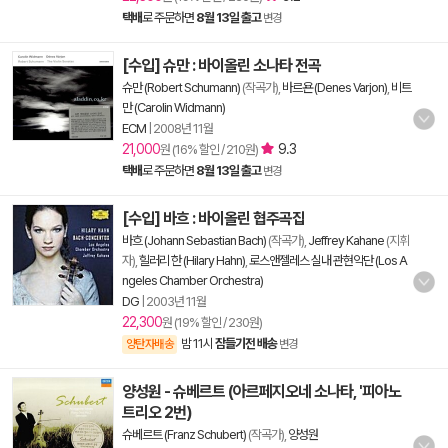
택배
로 주문하면
8월 13일 출고
변경
[수입] 슈만 : 바이올린 소나타 전곡
슈만 (Robert Schumann)
(작곡가),
바르욘 (Denes Varjon)
,
비트
만 (Carolin Widmann)
ECM
|
2008년 11월
21,000
9.3
원 (16% 할인 / 210원)
택배
로 주문하면
8월 13일 출고
변경
[수입] 바흐 : 바이올린 협주곡집
바흐 (Johann Sebastian Bach)
(작곡가),
Jeffrey Kahane
(지휘
자),
힐러리 한 (Hilary Hahn)
,
로스앤젤레스 실내 관현악단 (Los A
ngeles Chamber Orchestra)
DG
|
2003년 11월
22,300
원 (19% 할인 / 230원)
밤 11시
잠들기전 배송
양탄자배송
변경
양성원 - 슈베르트 (아르페지오네 소나타, '피아노
트리오 2번)
슈베르트 (Franz Schubert)
(작곡가),
양성원