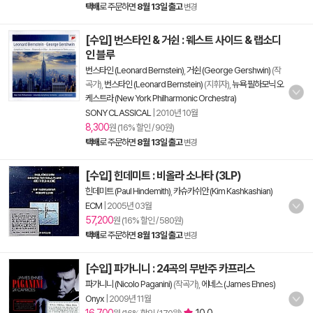
택배
로 주문하면
8월 13일 출고
변경
[수입] 번스타인 & 거쉰 : 웨스트 사이드 & 랩소디
인 블루
번스타인 (Leonard Bernstein)
,
거쉰 (George Gershwin)
(작
곡가),
번스타인 (Leonard Bernstein)
(지휘자),
뉴욕 필하모닉 오
케스트라 (New York Philharmonic Orchestra)
SONY CLASSICAL
|
2010년 10월
8,300
원 (16% 할인 / 90원)
택배
로 주문하면
8월 13일 출고
변경
[수입] 힌데미트 : 비올라 소나타 (3LP)
힌데미트 (Paul Hindemith)
,
카슈카쉬안 (Kim Kashkashian)
ECM
|
2005년 03월
57,200
원 (16% 할인 / 580원)
택배
로 주문하면
8월 13일 출고
변경
[수입] 파가니니 : 24곡의 무반주 카프리스
파가니니 (Nicolo Paganini)
(작곡가),
에네스 (James Ehnes)
Onyx
|
2009년 11월