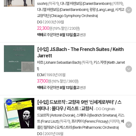
ssohn)
(작곡가),
다니엘 바렌보임 (Daniel Barenboim)
(지휘자),
다니엘 바렌보임 (Daniel Barenboim)
,
랑랑 (Lang Lang)
,
시카고
교향악단 (Chicago Symphony Orchestra)
DG
|
2003년 09월
22,300
원 (19% 할인 / 230원)
택배
로 주문하면
8월 13일 출고
변경
[수입] J.S.Bach - The French Suites / Keith
Jarrett
바흐 (Johann Sebastian Bach)
(작곡가),
키스 자렛 (Keith Jarret
t)
ECM
|
1993년 05월
37,100
원 (16% 할인 / 380원)
택배
로 주문하면
8월 13일 출고
변경
[수입] 드보르작 : 교향곡 9번 '신세계로부터' / 스
메타나 : 몰다우 / 리스트 : 교향시
- DG Originals
드보르작 (Antonin Dvorak)
,
스메타나 (Bedrich Smetana)
,
리스
트 (Franz Liszt)
(작곡가),
프리차이 (Ferenc Fricsay)
(지휘자),
베
를린 필하모닉 오케스트라 (Berlin Philharmonic Orchestra)
DG
|
2001년 09월