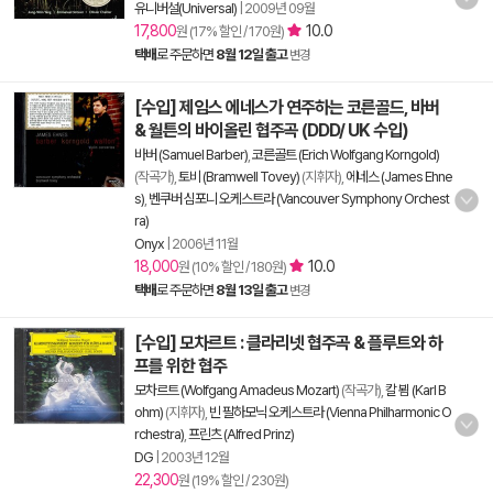
유니버설(Universal)
|
2009년 09월
17,800
10.0
원 (17% 할인 / 170원)
택배
로 주문하면
8월 12일 출고
변경
[수입] 제임스 에네스가 연주하는 코른골드, 바버
& 월튼의 바이올린 협주곡 (DDD/ UK 수입)
바버 (Samuel Barber)
,
코른골트 (Erich Wolfgang Korngold)
(작곡가),
토비 (Bramwell Tovey)
(지휘자),
에네스 (James Ehne
s)
,
벤쿠버 심포니 오케스트라 (Vancouver Symphony Orchest
ra)
Onyx
|
2006년 11월
18,000
10.0
원 (10% 할인 / 180원)
택배
로 주문하면
8월 13일 출고
변경
[수입] 모차르트 : 클라리넷 협주곡 & 플루트와 하
프를 위한 협주
모차르트 (Wolfgang Amadeus Mozart)
(작곡가),
칼 뵘 (Karl B
ohm)
(지휘자),
빈 필하모닉 오케스트라 (Vienna Philharmonic O
rchestra)
,
프린츠 (Alfred Prinz)
DG
|
2003년 12월
22,300
원 (19% 할인 / 230원)