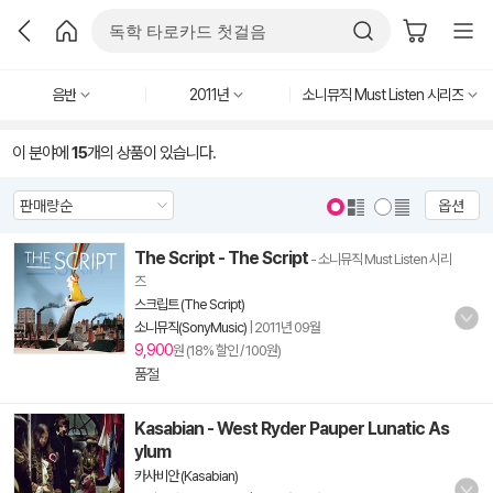
음반
2011년
소니뮤직 Must Listen 시리즈
이 분야에
15
개의 상품이 있습니다.
옵션
The Script - The Script
- 소니뮤직 Must Listen 시리
즈
스크립트 (The Script)
소니뮤직(SonyMusic)
|
2011년 09월
9,900
원 (18% 할인 / 100원)
품절
Kasabian - West Ryder Pauper Lunatic As
ylum
카사비안 (Kasabian)