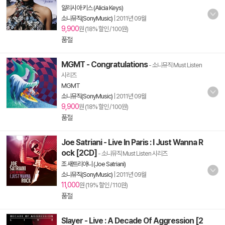
알리시아 키스 (Alicia Keys)
소니뮤직(SonyMusic)
|
2011년 09월
9,900
원 (18% 할인 / 100원)
품절
MGMT - Congratulations
- 소니뮤직 Must Listen
시리즈
MGMT
소니뮤직(SonyMusic)
|
2011년 09월
9,900
원 (18% 할인 / 100원)
품절
Joe Satriani - Live In Paris : I Just Wanna R
ock [2CD]
- 소니뮤직 Must Listen 시리즈
조 새트리아니 (Joe Satriani)
소니뮤직(SonyMusic)
|
2011년 09월
11,000
원 (19% 할인 / 110원)
품절
Slayer - Live : A Decade Of Aggression [2