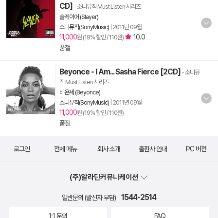
CD]
- 소니뮤직 Must Listen 시리즈
슬레이어 (Slayer)
소니뮤직(SonyMusic)
|
2011년 09월
11,000
10.0
원 (19% 할인 / 110원)
품절
Beyonce - I Am... Sasha Fierce [2CD]
- 소니뮤
직 Must Listen 시리즈
비욘세 (Beyonce)
소니뮤직(SonyMusic)
|
2011년 09월
11,000
원 (19% 할인 / 110원)
품절
로그인
전체 메뉴
회사 소개
출판사 안내
PC 버전
(주)알라딘커뮤니케이션
1544-2514
일반문의 (발신자 부담)
1:1 문의
FAQ