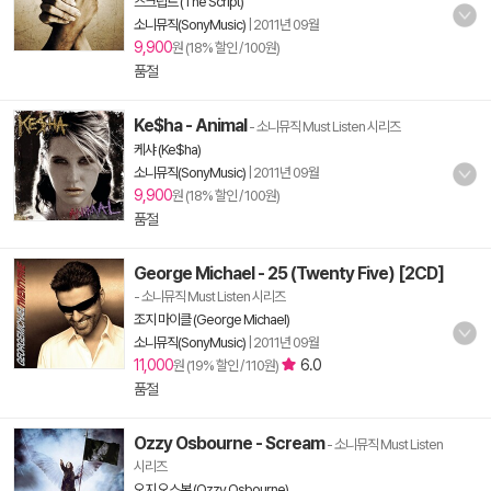
스크립트 (The Script)
소니뮤직(SonyMusic)
|
2011년 09월
9,900
원 (18% 할인 / 100원)
품절
Ke$ha - Animal
- 소니뮤직 Must Listen 시리즈
케샤 (Ke$ha)
소니뮤직(SonyMusic)
|
2011년 09월
9,900
원 (18% 할인 / 100원)
품절
George Michael - 25 (Twenty Five) [2CD]
- 소니뮤직 Must Listen 시리즈
조지 마이클 (George Michael)
소니뮤직(SonyMusic)
|
2011년 09월
11,000
6.0
원 (19% 할인 / 110원)
품절
Ozzy Osbourne - Scream
- 소니뮤직 Must Listen
시리즈
오지 오스본 (Ozzy Osbourne)