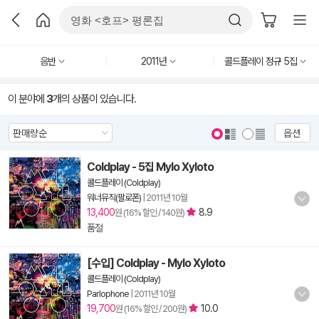
음반
2011년
콜드플레이 정규 5집
이 분야에
3
개의 상품이 있습니다.
옵션
Coldplay - 5집 Mylo Xyloto
콜드플레이 (Coldplay)
워너뮤직(팔로폰)
|
2011년 10월
13,400
8.9
원 (16% 할인 / 140원)
품절
[수입] Coldplay - Mylo Xyloto
콜드플레이 (Coldplay)
Parlophone
|
2011년 10월
19,700
10.0
원 (16% 할인 / 200원)