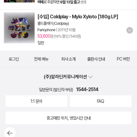
택배
로 주문하면
8월 13일 출고
변경
[수입] Coldplay - Mylo Xyloto [180g LP]
콜드플레이 (Coldplay)
Parlophone
|
2011년 10월
53,600
원 (16% 할인 / 540원)
절판
로그인
전체 메뉴
회사 소개
출판사 안내
PC 버전
(주)알라딘커뮤니케이션
1544-2514
일반문의 (발신자 부담)
1:1 문의
FAQ
중고매장 위치, 영업시간 안내
뒤로가