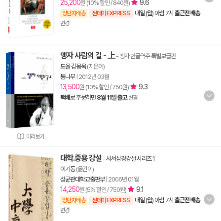
25,200
9.6
원 (10% 할인 / 840원)
내일 (월) 아침 7시
출근전 배송
양탄자배송
썬데이 EXPRESS
변경
맹자 사람의 길 - 上
- 맹자 한글역주 특별보급판
도올 김용옥
(지은이)
통나무
|
2012년 03월
13,500
9.3
원 (10% 할인 / 750원)
택배
로 주문하면
8월 11일 출고
변경
미리보기
대학.중용 강설
-
사서삼경강설 시리즈 1
이기동
(옮긴이)
성균관대학교출판부
|
2006년 01월
14,250
9.1
원 (5% 할인 / 750원)
내일 (월) 아침 7시
출근전 배송
양탄자배송
썬데이 EXPRESS
변경