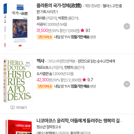
플라톤의 국가·정체(政體)
- 개정 증보판
-
헬라스 고전 출
판 기획 시리즈 1
플라톤
(지은이),
박종현
(옮긴이)
서광사
|
2005년 04월
31,500
9.1
원 (10% 할인 / 1,050원)
내일 밤 11시
잠들기전 배송
양탄자배송
변경
역사
- 그리스어 원전 완역본
-
원전으로 읽는 순수고전세계
헤로도토스
(지은이),
천병희
(옮긴이)
도서출판 숲
|
2009년 02월
42,300
9.7
원 (10% 할인 / 2,350원)
내일 밤 11시
잠들기전 배송
양탄자배송
변경
미리보기
니코마코스 윤리학, 아들에게 들려주는 행복의 길
-
청소년 철학창고 6
아리스토텔레스
(지은이),
홍석영
(옮긴이)