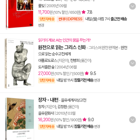
풀빛
|
2005년 09월
11,700
7.8
원 (10% 할인 / 650원)
내일 (월) 아침 7시
출근전 배송
양탄자배송
썬데이 EXPRESS
변경
읽기의 계보: AI는 인간의 꿈을 꾸는가?
원전으로 읽는 그리스 신화
- 그리스어 원전 완역본
-
원전
으로 읽는 순수고전세계
아폴로도로스
(지은이),
천병희
(옮긴이)
도서출판 숲
|
2004년 06월
27,000
9.5
원 (10% 할인 / 1,500원)
내일 밤 11시
잠들기전 배송
양탄자배송
변경
장자 - 내편
-
을유세계사상고전
장자
(지은이),
김창환
(옮긴이)
을유문화사
|
2010년 03월
16,200
9.0
원 (10% 할인 / 900원)
내일 밤 11시
잠들기전 배송
양탄자배송
변경