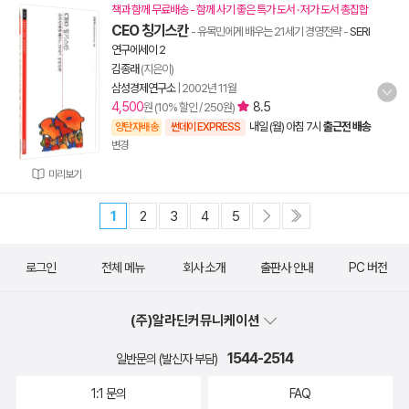
책과 함께 무료배송 - 함께 사기 좋은 특가 도서 · 저가 도서 총집합
CEO 칭기스칸
- 유목민에게 배우는 21세기 경영전략
-
SERI
연구에세이 2
김종래
(지은이)
삼성경제연구소
|
2002년 11월
4,500
8.5
원 (10% 할인 / 250원)
내일 (월) 아침 7시
출근전 배송
양탄자배송
썬데이 EXPRESS
변경
미리보기
1
2
3
4
5
로그인
전체 메뉴
회사 소개
출판사 안내
PC 버전
(주)알라딘커뮤니케이션
1544-2514
일반문의 (발신자 부담)
1:1 문의
FAQ