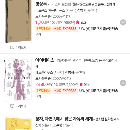
명상록
- 그리스어 원전 완역본
-
원전으로 읽는 순수고전세계
마르쿠스 아우렐리우스
(지은이),
천병희
(옮긴이)
도서출판 숲
|
2005년 11월
11,700
9.3
원 (10% 할인 / 650원)
내일 (월) 아침 7시
출근전 배송
양탄자배송
썬데이 EXPRESS
변경
미리보기
아이네이스
- 라틴어 원전 완역본
-
원전으로 읽는 순수고전세
계
베르길리우스
(지은이),
천병희
(옮긴이)
도서출판 숲
|
2007년 04월
28,800
9.3
원 (10% 할인 / 1,600원)
내일 (월) 아침 7시
출근전 배송
양탄자배송
썬데이 EXPRESS
변경
미리보기
장자, 자연속에서 찾은 자유의 세계
-
청소년 철학창고 4
장자
(지은이),
조수형
(엮은이)