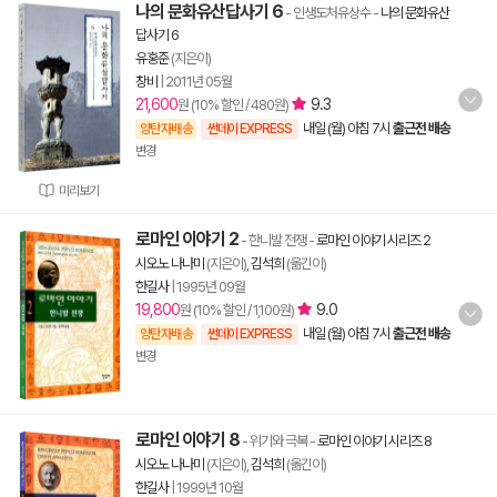
나의 문화유산답사기 6
- 인생도처유상수
-
나의 문화유산
답사기 6
유홍준
(지은이)
창비
|
2011년 05월
21,600
9.3
원 (10% 할인 / 480원)
내일 (월) 아침 7시
출근전 배송
양탄자배송
썬데이 EXPRESS
변경
미리보기
로마인 이야기 2
- 한니발 전쟁
-
로마인 이야기 시리즈 2
시오노 나나미
(지은이),
김석희
(옮긴이)
한길사
|
1995년 09월
19,800
9.0
원 (10% 할인 / 1,100원)
내일 (월) 아침 7시
출근전 배송
양탄자배송
썬데이 EXPRESS
변경
로마인 이야기 8
- 위기와 극복
-
로마인 이야기 시리즈 8
시오노 나나미
(지은이),
김석희
(옮긴이)
한길사
|
1999년 10월