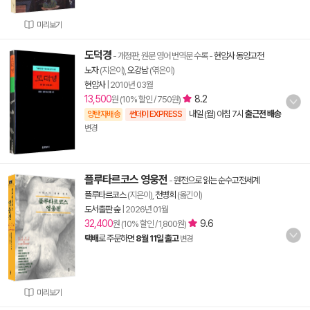
미리보기
도덕경
- 개정판, 원문 영어 번역문 수록
-
현암사 동양고전
노자
(지은이),
오강남
(엮은이)
현암사
|
2010년 03월
13,500
8.2
원 (10% 할인 / 750원)
내일 (월) 아침 7시
출근전 배송
양탄자배송
썬데이 EXPRESS
변경
플루타르코스 영웅전
-
원전으로 읽는 순수고전세계
플루타르코스
(지은이),
천병희
(옮긴이)
도서출판 숲
|
2026년 01월
32,400
9.6
원 (10% 할인 / 1,800원)
택배
로 주문하면
8월 11일 출고
변경
미리보기