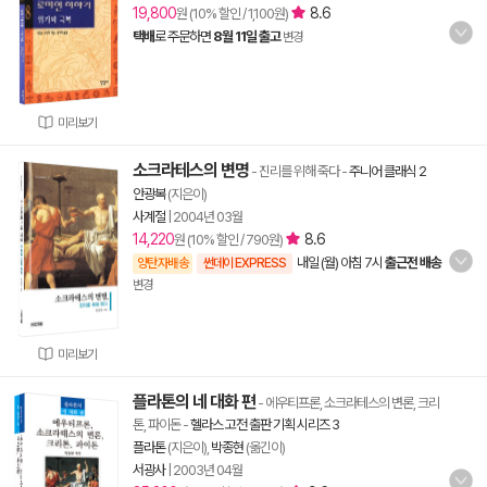
19,800
8.6
원 (10% 할인 / 1,100원)
택배
로 주문하면
8월 11일 출고
변경
미리보기
소크라테스의 변명
- 진리를 위해 죽다
-
주니어 클래식 2
안광복
(지은이)
사계절
|
2004년 03월
14,220
8.6
원 (10% 할인 / 790원)
내일 (월) 아침 7시
출근전 배송
양탄자배송
썬데이 EXPRESS
변경
미리보기
플라톤의 네 대화 편
- 에우티프론, 소크라테스의 변론, 크리
톤, 파이돈
-
헬라스 고전 출판 기획 시리즈 3
플라톤
(지은이),
박종현
(옮긴이)
서광사
|
2003년 04월