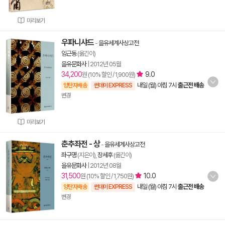
미리보기
우파니샤드
-
을유세계사상고전
임근동
(옮긴이)
을유문화사
|
2012년 05월
34,200
9.0
원 (10% 할인 / 1,900원)
내일 (월) 아침 7시
출근전 배송
양탄자배송
썬데이 EXPRESS
변경
미리보기
춘추좌전 - 상
-
을유세계사상고전
좌구명
(지은이),
장세후
(옮긴이)
을유문화사
|
2012년 08월
31,500
10.0
원 (10% 할인 / 1,750원)
내일 (월) 아침 7시
출근전 배송
양탄자배송
썬데이 EXPRESS
변경