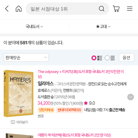
국내도서
★고대
이 분야에
591
개의 상품이 있습니다.
옵션
The odyssey + 티셔츠(대상도서 포함 국내도서 3만 5천 원 이
상)
일리아스
- 그리스어 원전 완역본
-
원전으로 읽는 순수고전세계
호메로스
(지은이),
천병희
(옮긴이)
도서출판 숲
|
2015년 06월
34,200
9.0
원 (10% 할인 / 1,900원)
내일 (월) 아침 7시
출근전 배송
양탄자배송
썬데이 EXPRESS
변경
미리보기
여름의 색 에코백(대상도서 포함 국내도서 2만 원 이상)