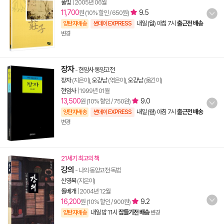
풀빛
|
2005년 06월
11,700
9.5
원 (10% 할인 / 650원)
내일 (월) 아침 7시
출근전 배송
양탄자배송
썬데이 EXPRESS
변경
장자
-
현암사 동양고전
장자
(지은이),
오강남
(엮은이),
오강남
(옮긴이)
현암사
|
1999년 01월
13,500
9.0
원 (10% 할인 / 750원)
내일 (월) 아침 7시
출근전 배송
양탄자배송
썬데이 EXPRESS
변경
21세기 최고의 책
강의
- 나의 동양고전 독법
신영복
(지은이)
돌베개
|
2004년 12월
16,200
9.2
원 (10% 할인 / 900원)
내일 밤 11시
잠들기전 배송
양탄자배송
변경