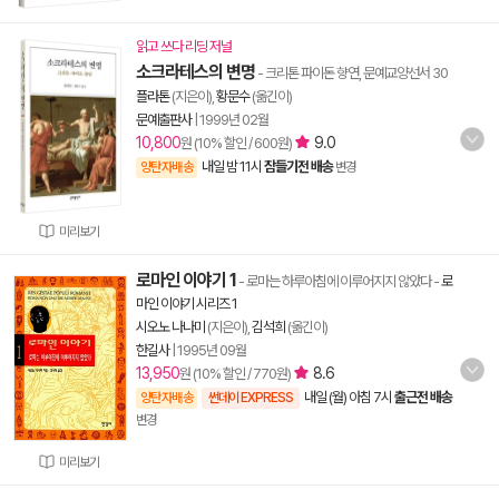
읽고 쓰다 리딩 저널
소크라테스의 변명
- 크리톤 파이돈 향연, 문예교양선서 30
플라톤
(지은이),
황문수
(옮긴이)
문예출판사
|
1999년 02월
10,800
9.0
원 (10% 할인 / 600원)
내일 밤 11시
잠들기전 배송
양탄자배송
변경
미리보기
로마인 이야기 1
- 로마는 하루아침에 이루어지지 않았다
-
로
마인 이야기 시리즈 1
시오노 나나미
(지은이),
김석희
(옮긴이)
한길사
|
1995년 09월
13,950
8.6
원 (10% 할인 / 770원)
내일 (월) 아침 7시
출근전 배송
양탄자배송
썬데이 EXPRESS
변경
미리보기