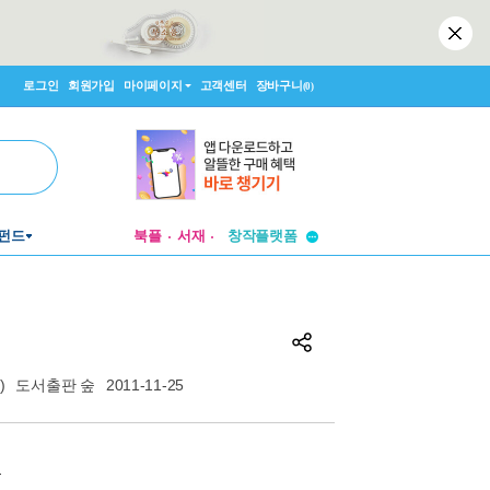
로그인
회원가입
마이페이지
고객센터
장바구니
(0)
투비컨티뉴드
펀드
북플
서재
창작플랫폼
투비컨티뉴드
)
도서출판 숲
2011-11-25
원