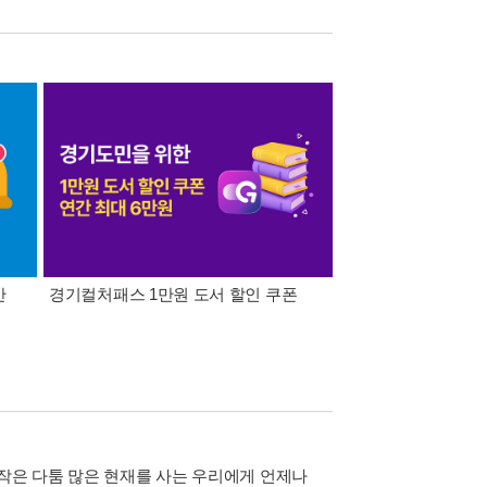
간
경기컬처패스 1만원 도서 할인 쿠폰
삼성카드가 쏜다! 알라
 작은 다툼 많은 현재를 사는 우리에게 언제나