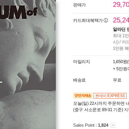
29,7
판매가
25,2
카드최대혜택가
알라딘 
최대 1만
시) / 
1만원 
마일리지
1,650원(
+ 5만원
배송료
무료
양탄자배송
썬데이 EXPRESS
오늘(일) 22시까지 주문하면 내
(중구 서소문로 89-31 기준)
지
Sales Point :
1,824