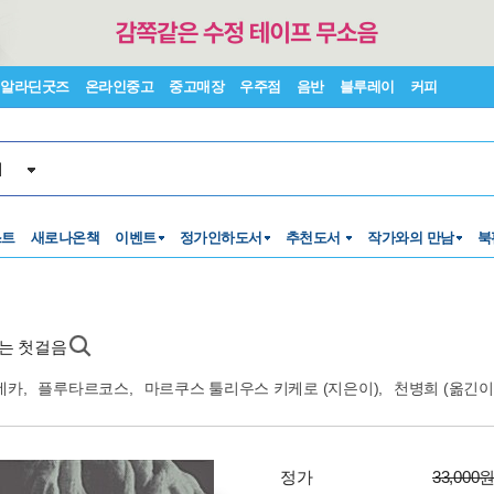
알라딘굿즈
온라인중고
중고매장
우주점
음반
블루레이
커피
서
스트
새로나온책
이벤트
정가인하도서
추천도서
작가와의 만남
북
하는 첫걸음
네카
,
플루타르코스
,
마르쿠스 툴리우스 키케로
(지은이),
천병희
(옮긴이
정가
33,000