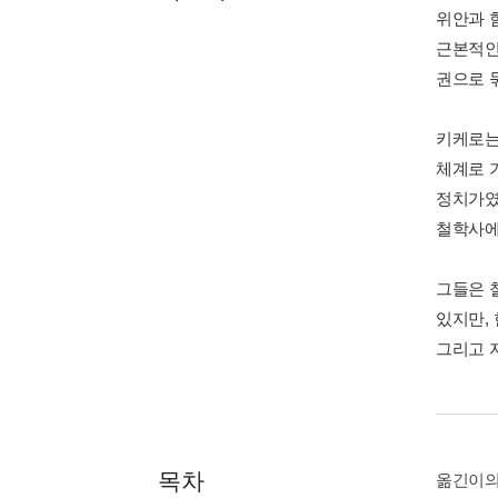
위안과 
근본적인
권으로 
키케로는
체계로 
정치가였
철학사에
그들은 
있지만,
그리고 
목차
옮긴이의