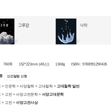
760쪽
152*223mm (A5신)
1368g
ISBN : 9788991290426
류
신간알림 신청
서
>
인문학
>
서양철학
>
고대철학
>
고대철학 일반
서
>
고전
>
서양고전문학
>
서양고대문학
서
>
고전
>
서양고전사상