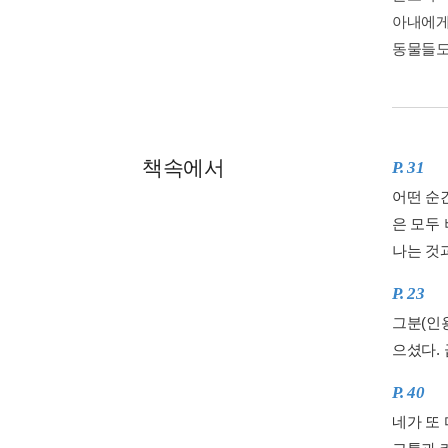
아내에게
동물들도
책속에서
P. 31
어떤 순
은 모두
나는 것
P. 23
그분(인
으셨다.
P. 40
네가 또