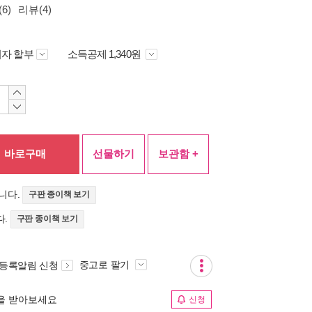
6)
리뷰(4)
자 할부
소득공제 1,340원
바로구매
선물하기
보관함 +
니다.
구판 종이책 보기
다.
구판 종이책 보기
중고로 팔기
 등록알림 신청
림을 받아보세요
신청