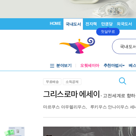
HOME
전자책
만권당
외국도서
국내도서
첫달무료
국내도
분야보기
오뒷세이아
추천마법사
베
무료배송
소득공제
그리스로마 에세이
- 고전세계로 향
마르쿠스 아우렐리우스
,
루키우스 안나이우스 세