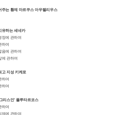
어주는 황제 마르쿠스 아우렐리우스
치유하는 세네카
평정에 관하여
관하여
짧음에 관하여
삶에 관하여
최고 지성 키케로
관하여
관하여
 그리스인' 플루타르코스
관하여
억제에 관하여