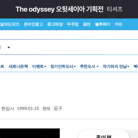
알라딘굿즈
온라인중고
중고매장
우주점
음반
블루레이
커피
서
스트
새로나온책
이벤트
정가인하도서
추천도서
작가와의 만남
북
현암사
1999-01-15
원제 : 莊子
종이책