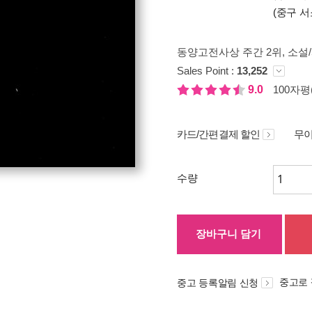
(중구 서
동양고전사상 주간 2위
, 소설
Sales Point :
13,252
9.0
100자평(
카드/간편결제 할인
무이
수량
장바구니 담기
중고로
중고 등록알림 신청