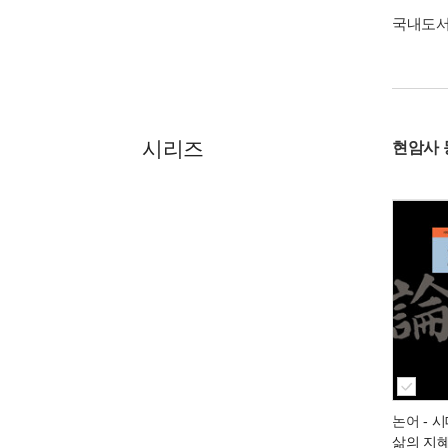
국내도
시리즈
현암사
논어
- 
삶의 지