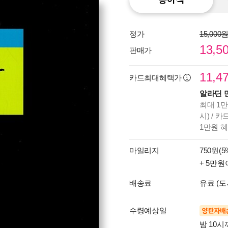
정가
15,000
13,5
판매가
11,4
카드최대혜택가
알라딘 
최대 1만
시) / 
1만원 
마일리지
750원(5
+ 5만원
배송료
유료 (도
수령예상일
양탄자배
밤 10