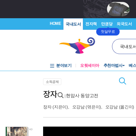
HOME
전자책
만권당
외국도서
국내도서
첫달무료
국내도
분야보기
오뒷세이아
추천마법사
베
소득공제
장자
현암사 동양고전
|
장자
(지은이),
오강남
(엮은이),
오강남
(옮긴이)