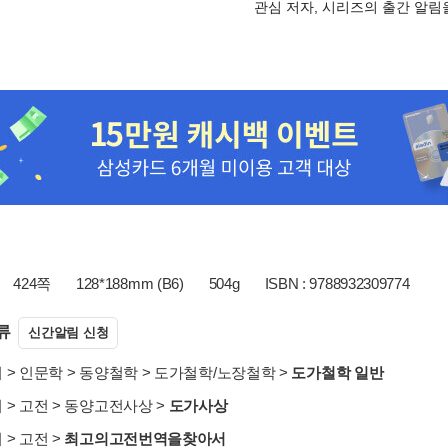
관심 저자, 시리즈의 출간 알
424쪽
128*188mm (B6)
504g
ISBN : 9788932309774
류
신간알림 신청
서
>
인문학
>
동양철학
>
도가철학/노장철학
>
도가철학 일반
서
>
고전
>
동양고전사상
>
도가사상
서
>
고전
>
최고의고전번역을찾아서