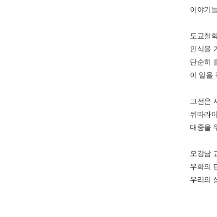
이야기들
도교철학
인식을 
단순히 
이 일을
고전은 
뒤따라야
대중을 
오강남 
우화의 
우리의 