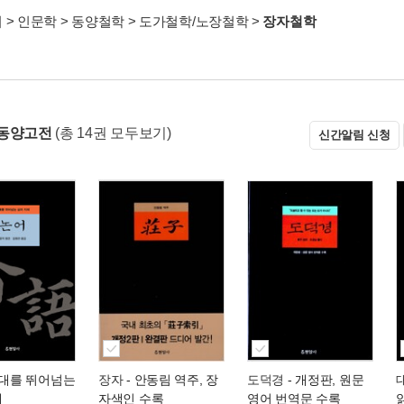
서
>
인문학
>
동양철학
>
도가철학/노장철학
>
장자철학
 동양고전
(총 14권 모두보기)
신간알림 신청
시대를 뛰어넘는
장자
- 안동림 역주, 장
도덕경
- 개정판, 원문
혜
자색인 수록
영어 번역문 수록