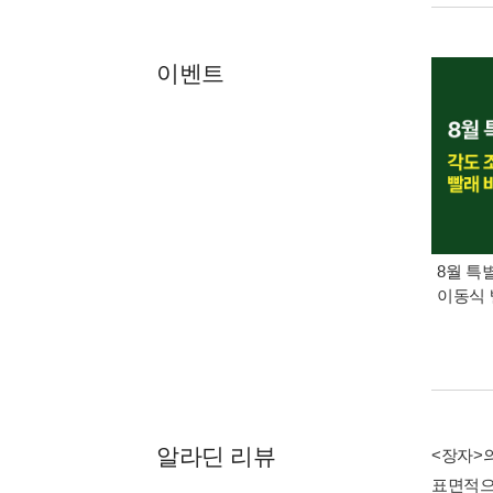
이벤트
8월 특
이동식 
알라딘 리뷰
<장자>
표면적으