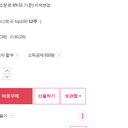
소문로 89-31 기준)
지역변경
/시/희곡 top100
12주
|
38)
리뷰(26)
자 할부
소득공제 610원
바로구매
선물하기
보관함 +
 팔기