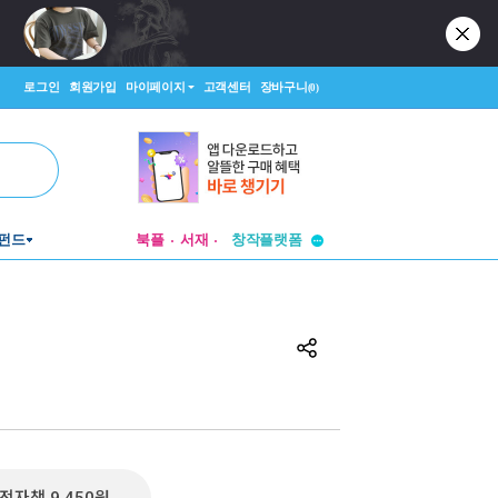
로그인
회원가입
마이페이지
고객센터
장바구니
(0)
투비컨티뉴드
펀드
북플
서재
창작플랫폼
투비컨티뉴드