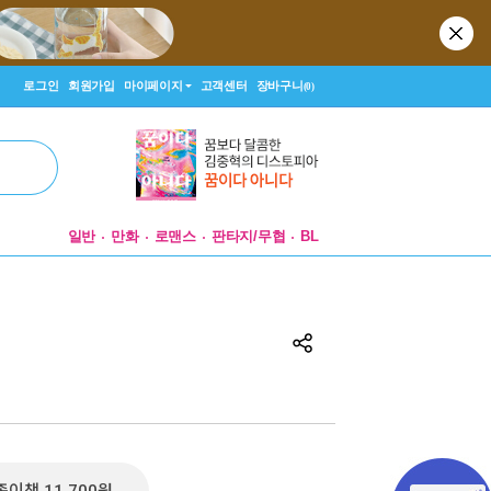
로그인
회원가입
마이페이지
고객센터
장바구니
(0)
일반
만화
로맨스
판타지/무협
BL