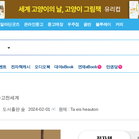
알라딘굿즈
온라인중고
중고매장
우주점
음반
블루레이
커피
벤트
전자책캐시
오디오북
대여eBook
연재eBook
만권당
N
N
수고전세계
도서출판 숲
2024-02-01
원제 : Ta eis heauton
전자책