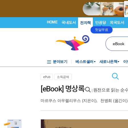
HOME
국내도서
만권당
외국도서
전자책
첫달무료
eBook
분야보기
베스트셀러
새로나온책
이
ePub
소득공제
[eBook] 명상록
원전으로 읽는 순
|
마르쿠스 아우렐리우스
(지은이),
천병희
(옮긴이)