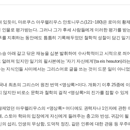
져 있듯이, 마르쿠스 아우렐리우스 안토니우스(121~180)은 로마의 황
 인물로 평가받는다. 그러나 그가 후세 사람들에게 이러한 평가를 받
투를 지휘하는 동안에도 틈틈히 기록해두었던 철학적 성찰이 담긴 일기
스승 아래 갈고 닦은 재능을 십분 발휘하여 수사학적이고 시적으로 씌어
알려져 있지만 일기의 필사본에는 '자기 자신에게'(ta eis heauton
는 지식인들 사이에서는 그리스어로 글을 쓰는 것이 드문 일이 아니었
 국내 최초의 그리스어 원전 번역 <명상록>이다. 개화기 이후 25종에 
지 않지만 비로소 문학과 철학의 걸작 <명상록>의 진가를 접할 수 있게
황제였던 아우렐리우스의 <명상록> 어디에도 권력자나 1인자에 관한 
계, 스토아 학파의 입장에게 자신에게 들려주는 충고와 반성, 귀감이 될
신의 섭리, 인생의 무상함, 도덕적 정진, 같은 인류에 대한 관용 등 우