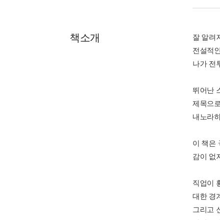
책소개
잘 알려
전설적인
나가 전
뛰어난 
제목으로 
내노라하
이 책은
감이 없
직업이 
대한 경
그리고 