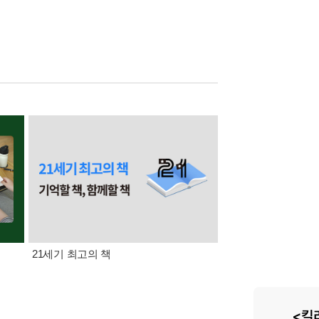
21세기 최고의 책
삼성카드가 쏜다! 알라