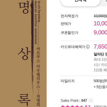
전자책정가
10,000
10,0
판매가
9,00
쿠폰할인가
7,65
카드최대혜택가
알라딘 
최대 1만
시) / 
1만원 
종이
마일리지
500원(5
미리
+ 5만원
입니
Sales Point :
947
9.3
100자평(