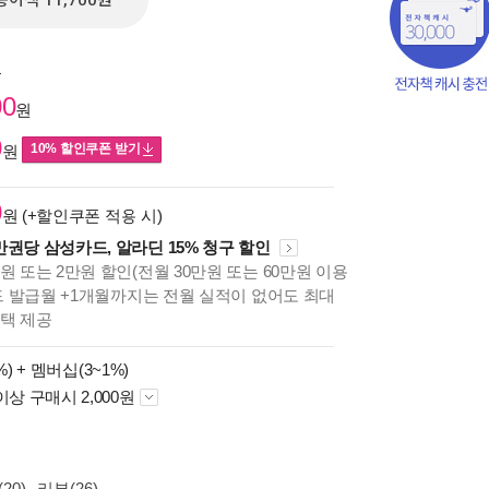
종이책 11,700원
원
00
원
0
10% 할인쿠폰 받기
원
0
원 (+할인쿠폰 적용 시)
만권당 삼성카드, 알라딘 15% 청구 할인
원 또는 2만원 할인(전월 30만원 또는 60만원 이용
카드 발급월 +1개월까지는 전월 실적이 없어도 최대
혜택 제공
책의
%) +
멤버십(3~1%)
보기
이상 구매시 2,000원
다.
20)
리뷰(26)