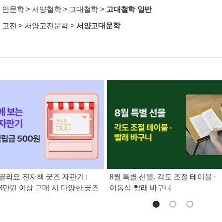
>
인문학
>
서양철학
>
고대철학
>
고대철학 일반
>
고전
>
서양고전문학
>
서양고대문학
골라요 전자책 굿즈 자판기 :
8월 특별 선물. 각도 조절 테이블 ·
3만원 이상 구매 시 다양한 굿즈
이동식 빨래 바구니