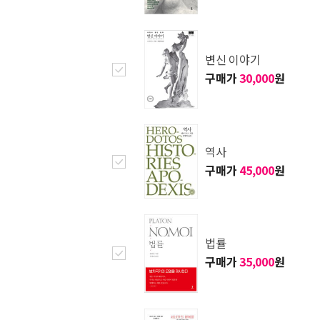
변신 이야기
구매가
30,000
원
역사
구매가
45,000
원
법률
구매가
35,000
원