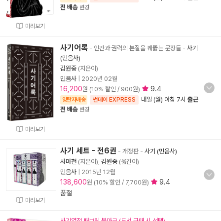
전 배송
변경
미리보기
사기어록
- 인간과 권력의 본질을 꿰뚫는 문장들
-
사기
(민음사)
김원중
(지은이)
민음사
|
2020년 02월
16,200
9.4
원 (10% 할인 / 900원)
내일 (월) 아침 7시
출근
양탄자배송
썬데이 EXPRESS
전 배송
변경
미리보기
사기 세트 - 전6권
- 개정판
-
사기 (민음사)
사마천
(지은이),
김원중
(옮긴이)
민음사
|
2015년 12월
138,600
9.4
원 (10% 할인 / 7,700원)
품절
미리보기
사기열전 패브릭 북마크 (도서 구매 시 선택)