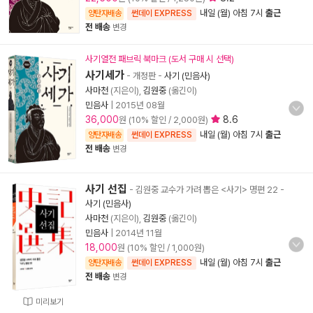
내일 (월) 아침 7시
출근
양탄자배송
썬데이 EXPRESS
전 배송
변경
사기열전 패브릭 북마크 (도서 구매 시 선택)
사기세가
- 개정판
-
사기 (민음사)
사마천
(지은이),
김원중
(옮긴이)
민음사
|
2015년 08월
36,000
8.6
원 (10% 할인 / 2,000원)
내일 (월) 아침 7시
출근
양탄자배송
썬데이 EXPRESS
전 배송
변경
사기 선집
- 김원중 교수가 가려 뽑은 <사기> 명편 22
-
사기 (민음사)
사마천
(지은이),
김원중
(옮긴이)
민음사
|
2014년 11월
18,000
원 (10% 할인 / 1,000원)
내일 (월) 아침 7시
출근
양탄자배송
썬데이 EXPRESS
전 배송
변경
미리보기