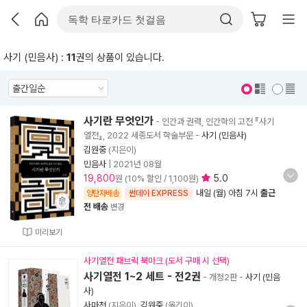
사기 (민음사) :
11
권의 상품이 있습니다.
표지 보기
표지 안보기
사기란 무엇인가
- 인간과 권력, 인간학의 고전 『사기
열전』, 2022 세종도서 학술부문
-
사기 (민음사)
김원중
(지은이)
민음사
|
2021년 08월
19,800
5.0
원 (10% 할인 / 1,100원)
내일 (월) 아침 7시
출근
양탄자배송
썬데이 EXPRESS
전 배송
변경
미리보기
사기열전 패브릭 북마크 (도서 구매 시 선택)
사기열전 1~2 세트 - 전2권
- 개정2판
-
사기 (민음
사)
사마천
(지은이),
김원중
(옮긴이)