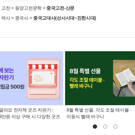
>
고전
>
동양고전문학
>
중국고전-산문
>
역사
>
중국사
>
중국고대사(선사시대~진한시대)
골라요 전자책 굿즈 자판기 :
8월 특별 선물. 각도 조절 테이블 ·
3만원 이상 구매 시 다양한 굿즈
이동식 빨래 바구니