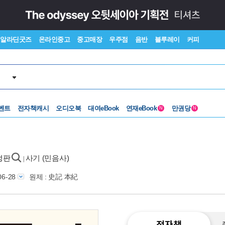
알라딘굿즈
온라인중고
중고매장
우주점
음반
블루레이
커피
벤트
전자책캐시
오디오북
대여eBook
연재eBook
만권당
N
N
정판
사기 (민음사)
|
06-28
원제 : 史記 本紀
전자책