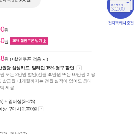
종이책 22,500원
원
00
원
50
10% 할인쿠폰 받기
원
88
원 (+할인쿠폰 적용 시)
만권당 삼성카드, 알라딘 15% 청구 할인
원 또는 2만원 할인(전월 30만원 또는 60만원 이용
카드 발급월 +1개월까지는 전월 실적이 없어도 최대
혜택 제공
책의
보기
%) +
멤버십(3~1%)
다.
이상 구매시 2,000원
13)
리뷰(12)