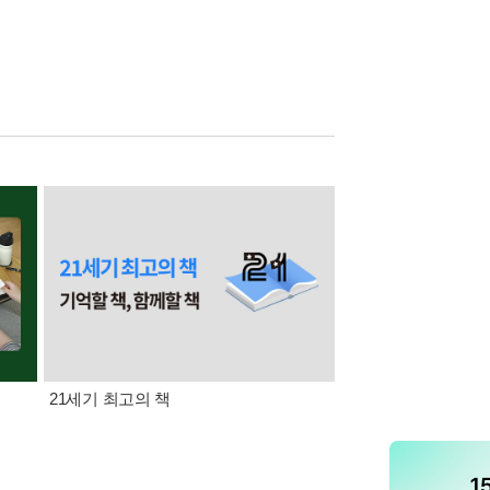
21세기 최고의 책
삼성카드가 쏜다! 알라