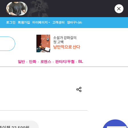
로그인
회원가입
마이페이지
고객센터
장바구니
(0)
일반
만화
로맨스
판타지/무협
BL