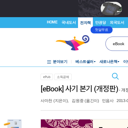
HOME
국내도서
만권당
외국도서
전자책
첫달무료
eBook
분야보기
베스트셀러
새로나온책
이
ePub
소득공제
[eBook] 사기 본기 (개정판)
- 개
사마천
(지은이),
김원중
(옮긴이)
민음사
2013-