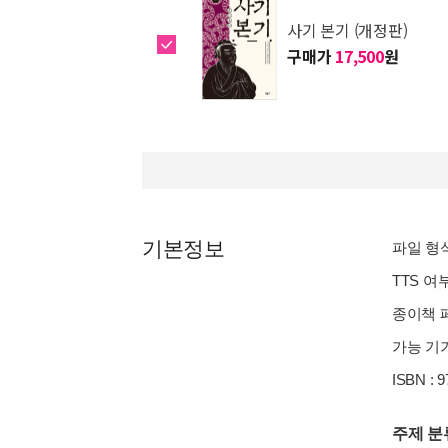
사기 본기 (개정판)
구매가
17,500
원
기본정보
파일 형식 
TTS 여
종이책 페이
가능 기기
ISBN : 
주제 분