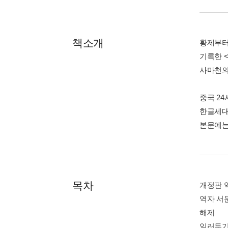
책소개
황제부터
기록한 
사마천의
중국 24
한글세대
본문에는
목차
개정판 
역자 서
해제
일러두