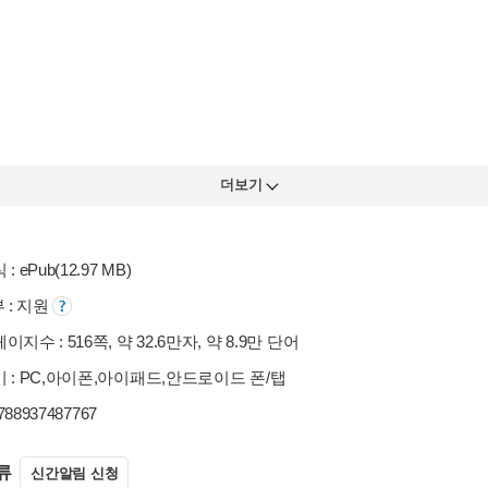
더보기
: ePub(12.97 MB)
부 : 지원
지수 : 516쪽, 약 32.6만자, 약 8.9만 단어
 : PC,아이폰,아이패드,안드로이드 폰/탭
9788937487767
류
신간알림 신청