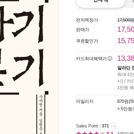
전자책정가
17,500
17,5
판매가
15,7
쿠폰할인가
13,3
카드최대혜택가
알라딘 
최대 1만
시) / 
1만원 
종이
미리
마일리지
870원(5
입니
+ 5만원
Sales Point :
371
8.2
100자평(