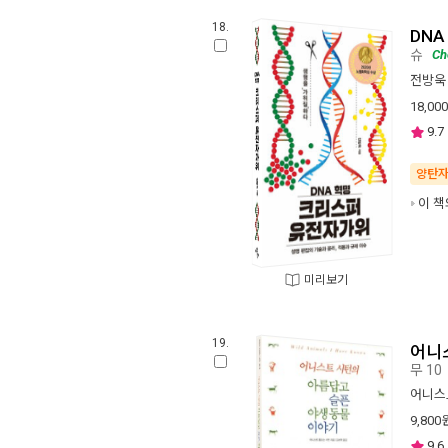
18.
DN
슈
Ch
전방욱
18,000
9.7
양탄
이 책
미리보기
19.
어니
무 10
어니스
9,800
9.6