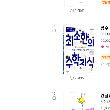
양탄
미리보기
15.
함수,
EBS 
20,000
9.8
양탄
이 책
미리보기
16.
간질
서현
(
15,000