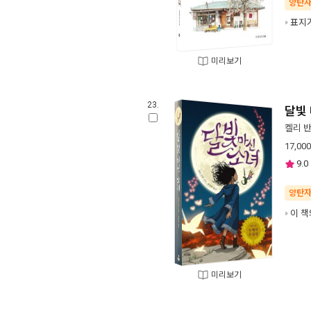
양탄
표지가
미리보기
23.
달빛
켈리 
17,000
9.0
양탄
이 책
미리보기