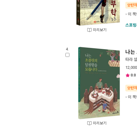
양탄
이 책
스프링
미리보기
4.
나는
타라 
12,000
8.8
양탄
이 책
미리보기