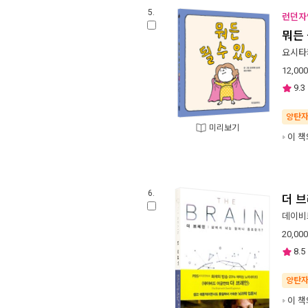
5.
런던자연
뭐든 
요시타
12,000
9.3
양탄
미리보기
이 책
6.
더 
데이비
20,000
8.5
양탄
이 책