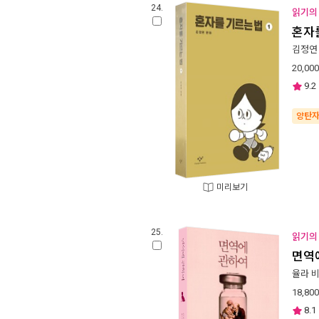
24.
읽기의 
혼자를
김정연
20,000
9.2
양탄
미리보기
25.
읽기의 
면역
율라 
18,800
8.1