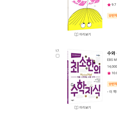
9.7
양탄
미리보기
17.
수와
EBS 
14,000
10.
양탄
이 책
미리보기