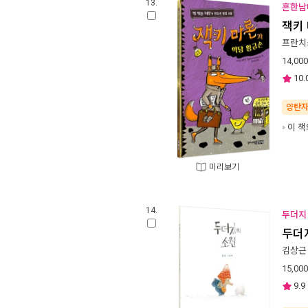
13.
흔한남
잭키
프란치
14,000
10.
양탄
이 책
미리보기
14.
두더지
두더
김상근
15,000
9.9