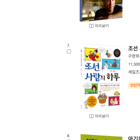
미리보기
7.
조선
구완회
11,500
세일즈
양탄
미리보기
8.
아기