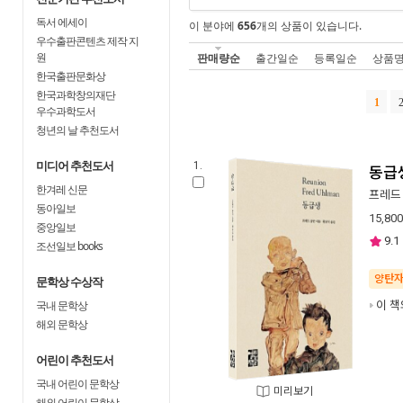
독서 에세이
이 분야에
656
개의 상품이 있습니다.
우수출판콘텐츠 제작 지
원
판매량순
출간일순
등록일순
상품
한국출판문화상
한국과학창의재단
1
우수과학도서
청년의 날 추천도서
미디어 추천도서
1.
동급
한겨레 신문
프레드
동아일보
15,800
중앙일보
9.1
조선일보 books
양탄
문학상 수상작
국내 문학상
이 책
해외 문학상
어린이 추천도서
국내 어린이 문학상
미리보기
해외 어린이 문학상