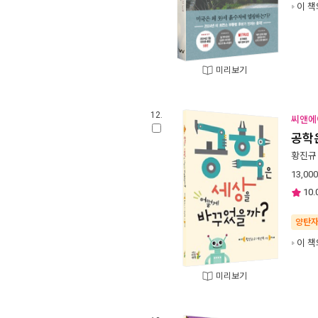
이 책
미리보기
12.
씨앤에이
공학
황진규
13,000
10.
양탄
이 책
미리보기