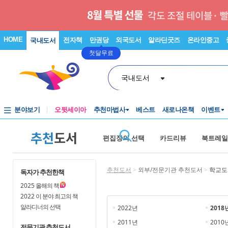
HOME
전자책
만권당
외국도서
알라딘굿즈
온라인중고
국내도서
첫달무료
국내도서
분야보기
오뒷세이아
추천마법사
베스트
새로나온책
이벤트
추천
도서
편집장의 선택
카드리뷰
북트레일
추천도서
>
외부/전문기관 추천도서
>
학교도
독자가 추천한책
2025
올해의 책
2022
이 분야 최고의 책
알라디너의 선택
2022년
2018
2011년
2010
전문기관 추천도서