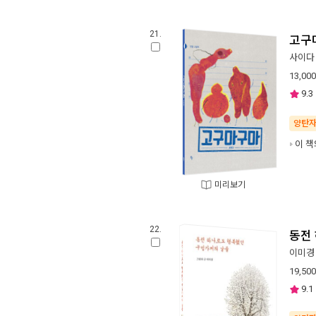
21.
고구
사이다
13,000
9.3
양탄
이 책
미리보기
22.
동전
이미경
19,500
9.1