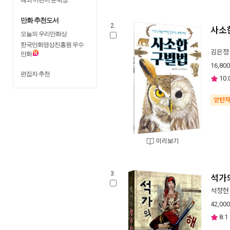
만화 추천도서
2.
사소
오늘의 우리만화상
한국만화영상진흥원 우수
김은정
만화
16,800
편집자 추천
10.
양탄
미리보기
3.
석가
석정현
42,000
8.1