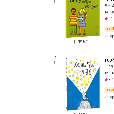
페르 
13,000
8.1
양탄
이 책
미리보기
9.
100
이덕화
12,000
9.7
양탄
이 책