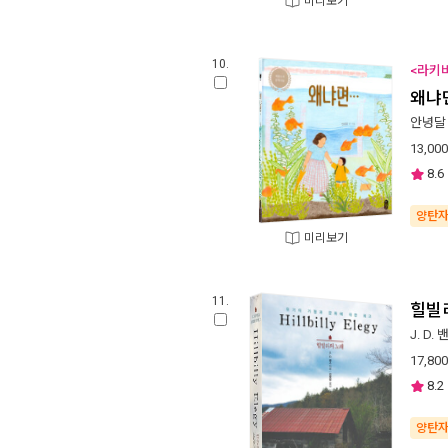
미리보기
10.
<라키비
왜냐
안녕달
13,000
8.6
양탄
미리보기
11.
힐빌
J. D.
17,800
8.2
양탄