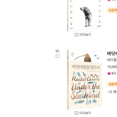
양탄
미리보기
20.
바닷
레이첼
15,000
8.5
양탄
이 책
미리보기