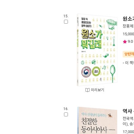
15.
원소
장홍제
15,000
9.0
양탄
이 책
미리보기
16.
역사
전국역
이),
송
17,000