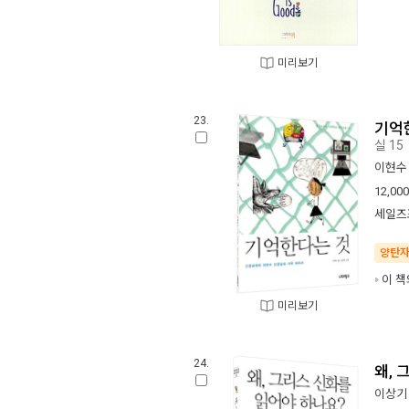
미리보기
23.
기억
실 15
이현수
12,000
세일즈
양탄
이 책
미리보기
24.
왜, 
이상기