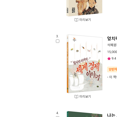
미리보기
3.
엎치
석혜원
15,000
9.4
양탄
이 책
미리보기
4.
나는