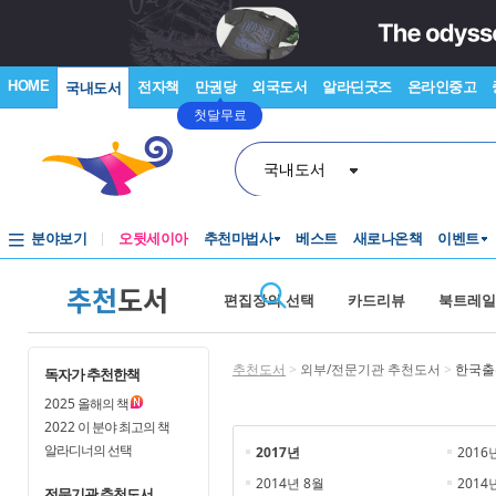
HOME
전자책
만권당
외국도서
알라딘굿즈
온라인중고
국내도서
첫달무료
국내도서
분야보기
오뒷세이아
추천마법사
베스트
새로나온책
이벤트
추천
도서
편집장의 선택
카드리뷰
북트레일
추천도서
>
외부/전문기관 추천도서
>
한국출
독자가 추천한책
2025
올해의 책
2022
이 분야 최고의 책
알라디너의 선택
2017년
2016
2014년 8월
2014
전문기관 추천도서