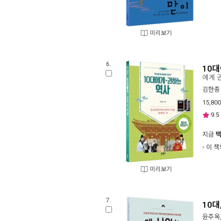
미리보기
6.
10
에게 
김한종
15,800
9.5
지금
이 책
미리보기
7.
10대
윤주옥