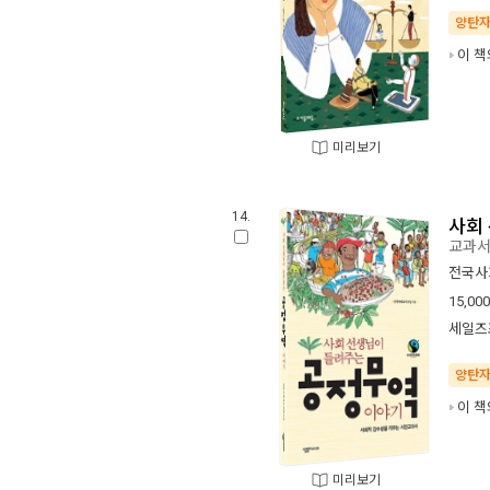
양탄
이 책
미리보기
14.
사회
교과서,
전국사
15,000
세일즈
양탄
이 책
미리보기