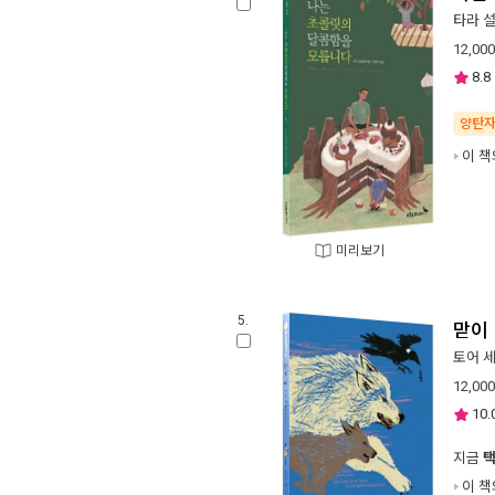
타라 
12,000
8.8
양탄
이 책
미리보기
5.
맏이
토어 
12,000
10.
지금
이 책