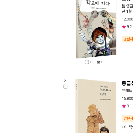
톰 앵
년 1월
12,000
9.2
양탄
미리보기
2.
동급
프레드
15,800
9.1
양탄
이 책