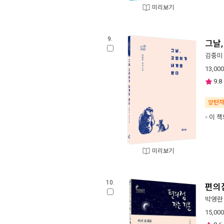
미리보기
9.
그날
김중미
13,000
9.8
양탄
이 책
미리보기
10.
편의
박영란
15,000