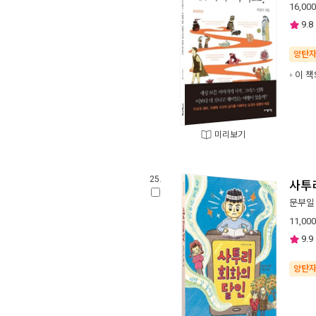
16,000
9.8
양탄
이 책
미리보기
25.
사투
문부일
11,000
9.9
양탄