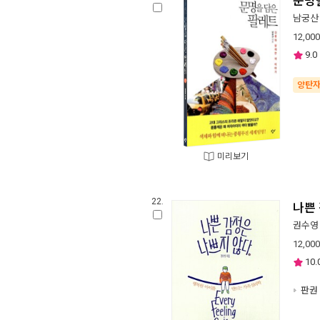
문명
남궁산
12,000
9.0
양탄
미리보기
22.
나쁜
권수영
12,000
10.
판권 