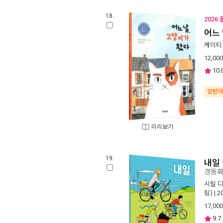
18.
2026
어느 
케이티
12,000
10.
양탄
미리보기
19.
내일
경동
시릴 
림)
| 
17,000
9.7