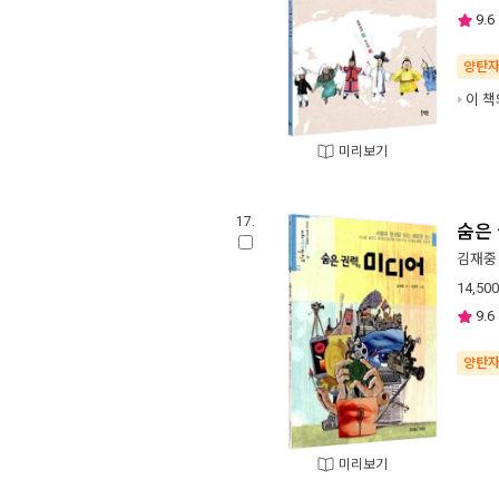
9.6
양탄
이 책
미리보기
17.
숨은 
김재중
14,500
9.6
양탄
미리보기