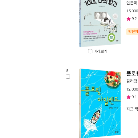
인문학
15,000
9.2
양탄
미리보기
8.
플로
김려령
12,000
9.1
지금