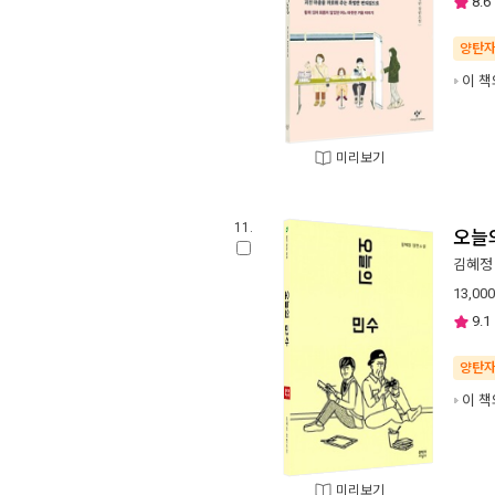
8.6
양탄
이 책
미리보기
11.
오늘
김혜정
13,000
9.1
양탄
이 책
미리보기