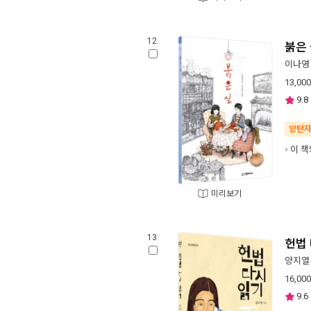
12.
붉은
이나영
13,000
9.8
양탄
이 책
미리보기
13.
헌법
양지열
16,000
9.6