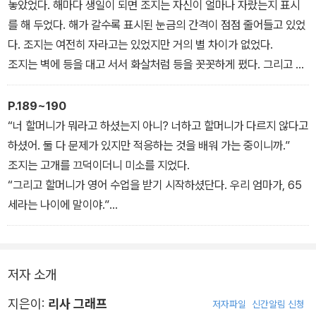
롭던 조지의 일상은 갑작스런 사건들로 꼬이기 시작한다. 우선 엄마
놓았었다. 해마다 생일이 되면 조지는 자신이 얼마나 자랐는지 표시
가 아기를 가졌다. 조지는 쑥쑥 자라는 동생과 비교될 거라는 예감과
를 해 두었다. 해가 갈수록 표시된 눈금의 간격이 점점 줄어들고 있었
그 동생에게 부모님의 사랑을 영영 빼앗길지도 모른다는 불안감에 울
다. 조지는 여전히 자라고는 있었지만 거의 별 차이가 없었다.
적해진다.
조지는 벽에 등을 대고 서서 화살처럼 등을 꼿꼿하게 폈다. 그리고 연
필로 머리끝을 벽에 표시한 다음, 돌아서서 쳐다보았다.
또, 단짝 앤디도 새로운 친구 러스를 사귀면서 조지의 자리는 안팎으
106센티미터. 이전과 똑같았다. 지난 8월부터 조금도 자라지 않았
P.189~190
로 위협받는다. 엎친 데 덮친 격으로 심술쟁이 제니 때문에 학교 연극
다.
“너 할머니가 뭐라고 하셨는지 아니? 너하고 할머니가 다르지 않다고
에서 난쟁이인 조지가 미국 역사상 최장신 대통령인 에이브러햄 링컨
조지는 연필을 꼭 쥔 채 무릎을 꿇고 앉아 또 다른 표시를 했다. 16센
하셨어. 둘 다 문제가 있지만 적응하는 것을 배워 가는 중이니까.”
역을 연기해야 하는 난처한 상황을 맞게 되는데….
티미터. 그러고는 다시 서서 뚫어져라 쳐다보았다.
조지는 고개를 끄덕이더니 미소를 지었다.
아직 태어나지도 않았지만 아기 고질라는 벌써 자신을 따라잡으려 하
“그리고 할머니가 영어 수업을 받기 시작하셨단다. 우리 엄마가, 65
고 있었다.
세라는 나이에 말이야.”
조지는 줄자 앞에 다시 옷 무더기를 쌓아 놓았다. 그리고 쾅 소리가 나
모레티 부인은 환하게 웃으며 계속 했다.
게 옷장 문을 닫고는 쿵쿵 걸어 다시 책상으로 돌아왔다. 그런 다음 1
“조지도 자신의 문제를 이겨 내며 사는 것을 보니, 당신도 할 수 있을
6센티미터라고 쓰여 있는 종이를 휙 집어 구긴 다음 엉망으로 쓴 시
거라고 하셨어.”
저자 소개
와 함께 쓰레기통에 던져 넣었다.
“와, 정말 잘됐네요.”
앤디의 엄마는 조지에게 팔을 두르고는 꼭 안아 주었다.
지은이:
리사 그래프
저자파일
신간알림 신청