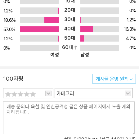
10대
0%
0%
한 열 살 소년이다. 그렇게 평화롭던 조지의 일상은 갑작스런 사건들
20대
0%
1.2%
로 꼬이기 시작한다. 우선 엄마가 아기를 가졌다. 태어날 아기는 조지
30대
1.2%
18.6%
같은 난쟁이가 아닐 테고 그럼 언젠가는 조지보다 훨씬 더 키가 클 것
40대
이다. 그리고 음악가인 부모님처럼 악기를 자유롭게 다룰 수 있는 정
16.3%
57.0%
상적인 아이로 자랄 것이다. 조지는 쑥쑥 자라는 동생과 비교될 거라
50대
4.7%
1.2%
는 예감과 그 동생에게 부모님의 사랑을 영영 빼앗길지도 모른다는
60대
0%
0%
여성
남성
불안감에 울적하다. 또, 단짝 앤디도 새로운 친구 러스를 사귀면서 조
지의 자리는 안팎으로 위협받는다. 엎친 데 덮친 격으로 심술쟁이 제
니 때문에 학교 연극에서 난쟁이인 조지가 미국 역사상 최장신 대통
100자평
게시물 운영 원칙
령인 에이브러햄 링컨 역을 연기해야 하는 난처한 상황을 맞는다. 인
생 최대의 위기에 봉착한 조지에게 뜻밖의 도움의 손길이 다가온다.
카테고리
일련의 사건들 속에서 조지는 좌절을 맛보기도 하고 상처를 주기도,
또 받기도 하며 또래의 여느 아이와 다름없이 성장한다. 몸의 성장은
거의 멈췄지만 마음은 계속해서 자라는 것이다. 조지의 이야기를 통
해 작가는 장애는 아무것도 아니라고 말하지도 않지만 또 대단히 다
른 것도 아니라고 느끼게 한다. 남과 다르다는 것, 더 나아가 장애에