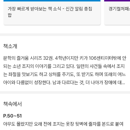
가장 빠르게 받아보는 책 소식 - 신간 알림 총집
경기컬처패스
합
책소개
문학의 즐거움 시리즈 32권. 4학년이지만 키가 106센티미터밖에 안
되는 소년 조지의 이야기를 그리고 있다. 일련의 사건들 속에서 조지
는 좌절을 맛보기도 하고 상처를 주기도, 또 받기도 하며 또래의 여느
아이와 다름없이 성장한다. 남과 다르다는 것, 더 나아가 장애에 대한
낙관적이고 섬세한 시선으로 성장 장애인 조지의 이야기를 담담하고
따스하게 그려냈다.
책속에서
조지는 단짝 친구 앤디와 신 나게 뛰어놀고, 엄마의 피아노 레슨을 듣
P.50~51
는 여학생 앨리슨을 짝사랑하는 평범한 열 살 소년이다. 그렇게 평화
아무도 몰랐지만 오래 전에 조지는 옷장 뒷벽에 줄자를 본드로 붙여