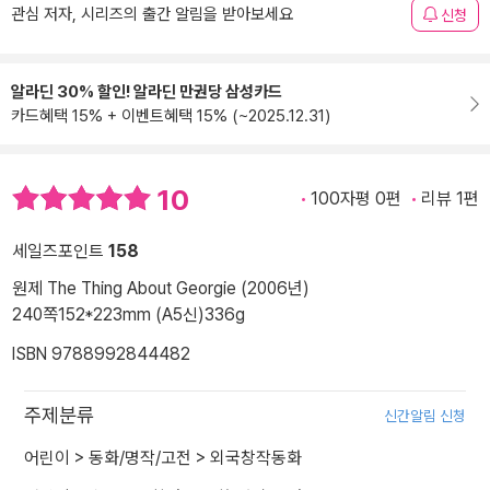
관심 저자, 시리즈의 출간 알림을 받아보세요
신청
알라딘 30% 할인! 알라딘 만권당 삼성카드
카드혜택 15% + 이벤트혜택 15% (~2025.12.31)
10
100자평 0편
리뷰 1편
세일즈포인트
158
원제 The Thing About Georgie (2006년)
240쪽
152*223mm (A5신)
336g
ISBN 9788992844482
주제분류
신간알림 신청
어린이
>
동화/명작/고전
>
외국창작동화