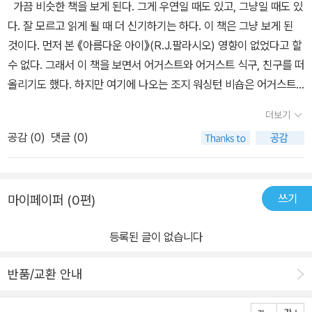
가끔 비슷한 책을 보게 된다. 그게 우연일 때도 있고, 그냥일 때도 있
다. 잘 모르고 읽게 될 때 더 신기하기는 하다. 이 책은 그냥 보게 된
것이다. 먼저 본 《아름다운 아이》(R.J.팔라시오) 영향이 없었다고 할
수 없다. 그래서 이 책을 보면서 어거스트와 어거스트 식구, 친구를 떠
올리기도 했다. 하지만 여기에 나오는 조지 워싱턴 비숍은 어거스트
와는 사정이 다르다. 제목에서 볼 수 있듯이 조지는 남보다 키가 작다.
더보기
확실하게 왜인지에 대해서는 나오지 않고, 척추에 문제가 있고 손목
공감 (
0
)
댓글 (0)
을 구부리기 어렵고 손마디가 짧아서 연필 잡기도 어렵다고 나왔다.
키가 자라지 않는 것에도 여러가지가 있을 텐데 말이다. 어떤 사람은
태어날 때부터 뼈가 잘 부러져서 키가 크지 못하기도 했다. 부모님은
쓰기
마이페이퍼 (0편)
조지가 큰 사람이 되라고 이름을 미국 초대 대통령과 같은 조지 워싱
턴이라 지어주었다. 엄마 아빠는 교향악단 전문 연주자다.(하프, 첼
등록된 글이 없습니다
로) 조지가 태어나기 전에 조지가 어떤 악기를 연주하게 될까 하고 기
대했다. 하지만 조지는 몸 때문에 악기를 연주할 수 없었다. 조지는 그
반품/교환 안내
런 점을 부모님한테 미안해하는 것 같기도 했다. 그런데 조지한테 동
생이 생기게 된다는 거였다. 조지는 겉으로는 동생이 생기는 것을 괜