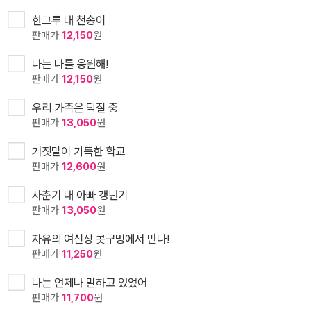
한그루 대 천송이
판매가
12,150
원
나는 나를 응원해!
판매가
12,150
원
우리 가족은 덕질 중
판매가
13,050
원
거짓말이 가득한 학교
판매가
12,600
원
사춘기 대 아빠 갱년기
판매가
13,050
원
자유의 여신상 콧구멍에서 만나!
판매가
11,250
원
나는 언제나 말하고 있었어
판매가
11,700
원