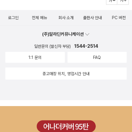
찮다고 말했다. 하지만 진짜 마음은 그렇지 않았다. 동생이 언젠가는
자기보다 키가 크리라는 것 때문에 걱정했다. 성탄절 전날에는 엄마
로그인
전체 메뉴
회사 소개
출판사 안내
PC 버전
한테 문제가 일어나서 아빠와 병원에 가고, 조지는 단짝 친구인 앤디
네 집에서 보냈다. 그리고 그날 조지는 앤디와 싸웠다. 앤디가 러스하
(주)알라딘커뮤니케이션
고 친하게 돼서. 앤디는 조지와 러스와 함께 잘 지내고 싶어했는데. 자
기와 친한 친구가 다른 친구 이야기를 하면 기분이 안 좋을 수도 있다.
1544-2514
일반문의 (발신자 부담)
아직까지 조지 마음은 좁다. 이제 아홉 살인 걸. 앤디와 멀어졌는데,
1:1 문의
FAQ
선생님이 두 사람이 함께 하는 과제를 내주었다. 앤디와 싸우지 않았
다면 조지는 앤디와 함께 과제를 했을 텐데, 조지처럼 짝이 없는 심술
중고매장 위치, 영업시간 안내
쟁이 제니와 함께 해야 했다. 처음에는 조지가 꽤 애를 먹었다. 그런데
나중에 제니한테 엄마가 없다는 것을 알게 된다. 그리고 제니는 조지
와 같은 사람에 대한 글이 쓰인 ‘커다란 세상에서 작은 사람으로 살아
가기’라는 책을 도서관에서 빌려 읽은 단 한사람이었다. 제니는 조지
와 친구가 되고 싶어했다. 하지만 어떻게 해야 하는지 잘 몰랐다. 조지
는 제니가 그저 자신을 괴롭히는 것이라 생각했다. 그래서 심술쟁이
제니라고 했다. 제니가 그런 것은 아버지와 두 오빠와 살아서가 아닐