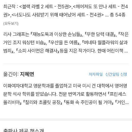
“나도 너에게 고맙다고 하고 싶구나, 조지. 우리 엄마를 도와줘서. 넌
최근작 :
<블랙 라벨 2 세트 - 전5권>
,
<헤어져도 또 만나 세트 - 전4
정말 좋은 아이야.”
권>
,
<너도나도 사랑받기 위해 태어났어 세트 - 전4권>
… 총 54종
(모두보기)
리사 그래프는 『재능도둑과 이상한 손님들』, 『무한 담력 대결』, 『작은
거인 조지 워싱턴 비숍』, 『우산을 든 여름』, 『버네타 월플라워의 삶과
범죄』, 『소피 사이먼은 해결사』등을 지은 작가이다. 한때 어린이책 편
집자였던 그는 현재 전업 작가이자 맥대니얼 대학의 겸임 교수로 활
동하고 있다. 뉴욕 시에서 고양이 헨리와 함께 살고 있으며 쿠키와 케
옮긴이:
지혜연
저자파일
신간알림 신청
이크를 즐겨 굽는다. 가끔씩은 땅콩버터도 만든다.
이화여자대학교 영문학과를 졸업하고 미국 미시 건 대학에서 영어영
문학 석사 학위를 받았습니다. 전문 번역가로 활동하면서 『프린세스
올리비아』 『찰리와 초콜릿 공장』 『동화 속 주인공이 될 거야』 『거인
부벨라와 지렁이 친구』 『제임스와 슈퍼 복숭아』 『내 친구 꼬마 거인』
『밥상의 기사들』 『웃기지도 않은 해적 깃발』 『소떼와 함께 춤을』 『너
네 엄마는 네안데르탈인』 『아북거, 아북거』 『납작이가 된 스탠리』
출판사 제공 책소개