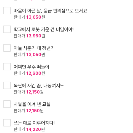
마음이 아픈 날, 응급 편의점으로 오세요
판매가
13,050
원
학교에서 로봇 키운 건 비밀이야!
판매가
13,950
원
아들 사춘기 대 갱년기
판매가
13,050
원
어쩌면 우주 떠돌이
판매가
12,600
원
목판에 새긴 꿈, 대동여지도
판매가
12,150
원
차별을 이겨 낸 교실
판매가
12,150
원
쓰는 대로 이루어지다!
판매가
14,220
원