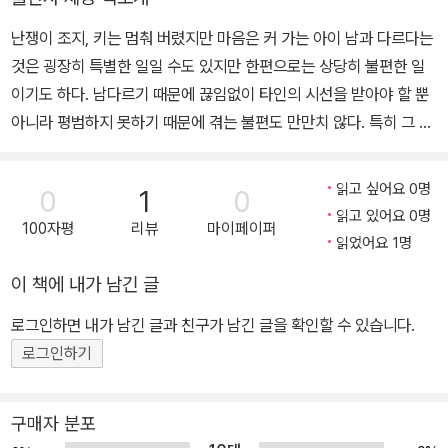
『투명인간 이 된 스탠리』와 〈명탐정 티미〉 〈오싹오싹 좀비 금붕어〉
난쟁이 조지, 키는 멈춰 버렸지만 마음은 커 가는 아이 남과 다르다는
〈윔피 키드〉 〈열두 살 좀비 인생〉 시리즈 등 을 번역했습니다.
것은 굉장히 특별한 일일 수도 있지만 한편으로는 상당히 불편한 일
이기도 하다. 남다르기 때문에 끊임없이 타인의 시선을 받아야 할 뿐
아니라 평범하지 못하기 때문에 겪는 불편도 만만치 않다. 특히 그 남
다름이 장애라면 더더욱 큰 불편을 초래하기 마련이다. 조지는 4학년
이지만 키가 106센티미터밖에 안 되는 난쟁이다. 또래의 친구들에
읽고 싶어요 0명
0
1
0
비해 두어 뼘은 더 작은 조지는 단순히 키만 작은 게 아니라 척추와 관
읽고 있어요 0명
100자평
리뷰
마이페이퍼
절 등에도 문제가 있는 성장 장애인이다. 그렇지만 조지는 자신의 장
읽었어요 1명
애에 대해 그리 신경 쓰지 않는다. 장애는 조지가 어떻게 할 수 없는
이 책에 내가 남긴 글
문제이기도 하고, 또 난쟁이라고 해서 조지가 별다른 아이일 것도 없
기 때문이다. 조지를 처음 보는 사람들은 신기한 눈으로 뚫어져라 쳐
로그인하면 내가 남긴 글과 친구가 남긴 글을 확인할 수 있습니다.
다보지만 좀 더 자세히 살펴본다면 자신이 평범하기 짝이 없다는 것
로그인하기
을 조지는 안다. 물론 같은 반의 심술쟁이 제니처럼 조지를 난쟁이라
고 놀리는 못된 아이도 있지만, 조지는 단짝 친구 앤디와 신 나게 뛰어
구매자 분포
놀고, 엄마의 피아노 레슨을 듣는 여학생 앨리슨을 짝사랑하는 평범