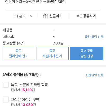
어린이
>
초등5~6학년
>
동화/명작/고전
선물하기
공유하기
새상품
-
eBook
-
출간 알림 신청
중고상품 (47)
700원
중고
중고
중고 등록
알라딘에 팔기
회원에게 팔기
알림 신청
문학의 즐거움 (총 75권)
신간알림 신청
특종, 소문에 휩싸인 학교
판매가
15,120
원
교실은 어린이 구역
판매가
13,050
원