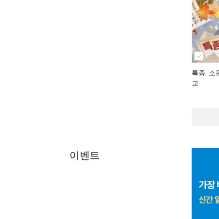
특종, 소
교
이벤트