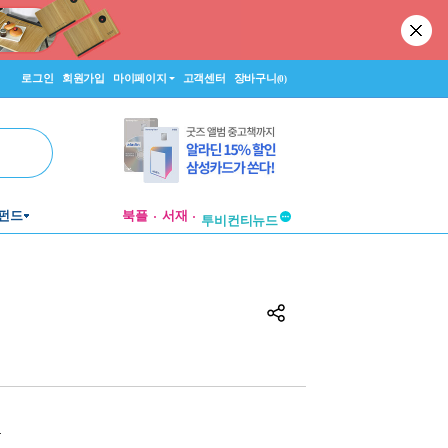
로그인
회원가입
마이페이지
고객센터
장바구니
(0)
펀드
북플
서재
투비컨티뉴드
창작플랫폼
투비컨티뉴드
원