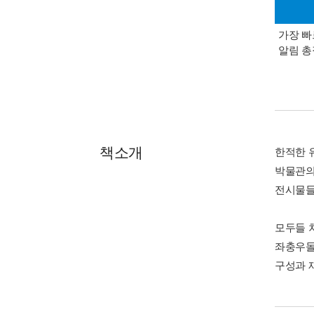
가장 빠
알림 
책소개
한적한 
박물관의
전시물들
모두들 
좌충우돌
구성과 