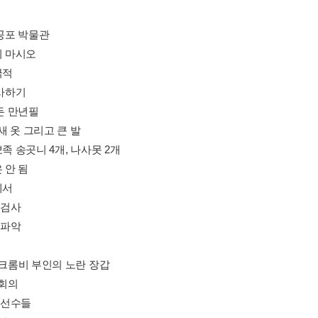
 공포 박물관
지 마시오
긁적
검사하기
 든 만년필
, 새 옷 그리고 큰 발
뾰족 송곳니 4개, 나사못 2개
은 안 됨
에서
밀 검사
황 파악
버크롬비 부인의 노란 장갑
급회의
짜 선수들