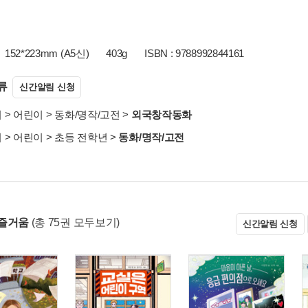
152*223mm (A5신)
403g
ISBN : 9788992844161
류
신간알림 신청
서
>
어린이
>
동화/명작/고전
>
외국창작동화
서
>
어린이
>
초등 전학년
>
동화/명작/고전
즐거움
(총 75권 모두보기)
신간알림 신청