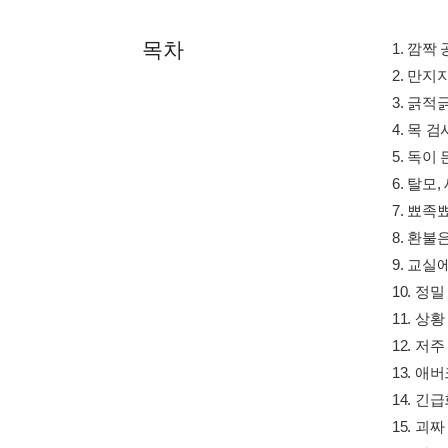
목차
1. 깜짝
2. 만지
3. 긁적
4. 목 
5. 독이
6. 탈모
7. 뾰족
8. 환불
9. 교실
10. 정
11. 상
12. 저주
13. 애
14. 긴
15. 괴