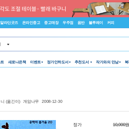
알라딘굿즈
온라인중고
중고매장
우주점
음반
블루레이
커피
서
스트
새로나온책
이벤트
정가인하도서
추천도서
작가와의 만남
북
제니
(옮긴이)
개암나무
2008-12-30
정가
10,000