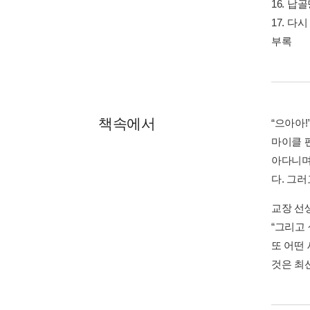
16. 납
17. 다
부록
책속에서
“으아아!
마이클 
아다니며
다. 그러
교장 선
“그리고
또 어떤
것은 최선