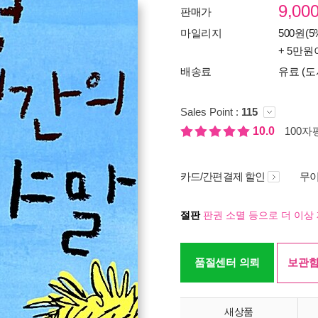
9,00
판매가
마일리지
500원(5
+ 5만원
배송료
유료 (도
Sales Point :
115
10.0
100자평
카드/간편결제 할인
무이
절판
판권 소멸 등으로 더 이상 
품절센터 의뢰
보관함
새상품