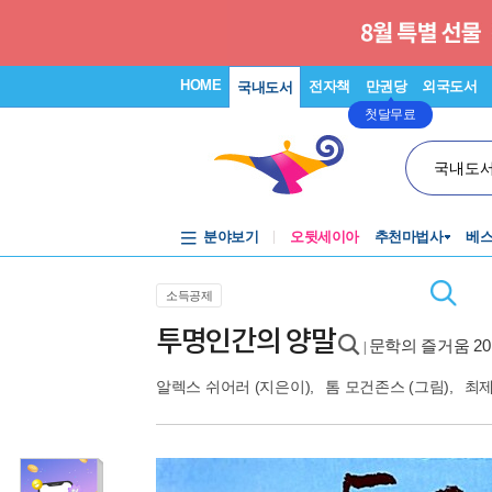
HOME
전자책
만권당
외국도서
국내도서
첫달무료
국내도
분야보기
오뒷세이아
추천마법사
베
소득공제
투명인간의 양말
문학의 즐거움 20
|
알렉스 쉬어러
(지은이),
톰 모건존스
(그림),
최