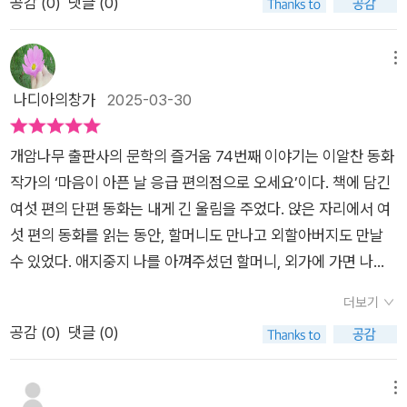
공감 (
0
)
댓글 (0)
복이 헐렁해졌다니 얼마나 아빠가 마음고생했을지 느껴지네요.​
가슴이 찡해진답니다.​첫번째 동화 <꼭꼭 숨어라! 아빠 머리 보일
도 서로를 가장 모르는 사이 , 가족!가족을 둘러싸고 벌어지는 가
그리고 다음날 신을 아빠 구두를 꺼내놓는데.. 구두가 반짝반짝합
라>에서는 백수가 된 동민이의 아빠, 그런 아빠의 비밀을 할머니
슴 따뜻한 여섯편의 이야기​​​​때로는 아빠를 이해해보려고 노력했
니다...그리고 알게된 사실은 진작부터 아빠의 실직을 알고 있었
에게 꼭꼭 숨겨야하는 동민이의 에피소드인데요. 이 이야기는
메뉴
다......어른이 되면 아빠만의 사정을 이해할 수 있기를 마음 한 구
지만, 모른체 하면서 그 누구보다 아빠의 취직을 바라며 구두를
백수가 된 아빠를 숨기기 위해 고군분투하는 동민이와 할머니를
나디아의창가
2025-03-30
석에 바랐다.<악당별 기억탐사선 중>​​ 실직한 아빠의 마음을 지
닦았던 사람이 할머니였다는 것입니다. ​아빠의 실직에 서로 원망
피해 계속 숨어 다니는 아빠의 모습을 코믹하면서도 안타깝게 그
켜주려했던 엄마와 동민이 아빠의 장례식에서 처음 본 형제 진우
하거나 불평불만을 하기 보다는 서로 똘똘 뭉쳐 위로하고 다시 일
려내고 있어요. 할머니에게 숨기려고 고군분투하지만 뒤늦게 아
와 서윤이미유엄마와 같은 아픔을 가진 길고양이 치타엄마가 그
개암나무 출판사의 문학의 즐거움 74번째 이야기는 이알찬 동화
어설 수 있다고 믿어주면서 기다려줬다는 게 정말 뭉클했어요. <
빠의 실직한 사실을 눈치 챈 할머니가 모른척 해 주는데요. 온
리운 연우지친 엄마에게 사랑으로 충전해주는 가족들그리고 전
작가의 ‘마음이 아픈 날 응급 편의점으로 오세요’이다. 책에 담긴
악당별 기억 탐사선> 과 < 응급편의점>이야기도 참 슬프고 찡
가족이 아빠의 체면과 마음을 지켜주려고 노력하는 모습에서 가
쟁 트라우마로 매일 술을 마시는 할아버지를 위해 나선 손녀​​가족
여섯 편의 단편 동화는 내게 긴 울림을 주었다. 앉은 자리에서 여
한 감동적인 이야기였는데요.​<악당별 기억 탐사선>에서는 아빠
족에 대한 사랑을 느낄 수 있었어요.두번째 작품 <악당별 기억
이란 의미를 다시한번 생각 할 수 있는가슴 따뜻한 이야기이다가
섯 편의 동화를 읽는 동안, 할머니도 만나고 외할아버지도 만날
의 장례식장에서 처음 만났던 배다른 동생과의 이야기를 그려냈
탐사선>도 기억에 오래 남는 이야기였어요. 이혼과 재혼 가정이
까이 있어서 몰랐던 가족의 소중함'지나고 나서야 생각나는 미안
수 있었다. 애지중지 나를 아껴주셨던 할머니, 외가에 가면 나를
고, <응급편의점>에서는 돌아가신 엄마를 그리워하던 연우가
늘면서 가족의 정의가 모호해짐에 따라 과연 가족은 어디까지인
함과 고마움​있을 때 잘 하자! 라는 말이 불현듯 떠오른다너무 사
늘 무릎에 앉히곤 내 머리칼을 쓰다듬어주셨던 외할아버지. 그 순
그토록 꿈에 그리던 엄마를 안경너머 세상에서 만나는 이야기도
가?를 고민하게 되는데요. 한번도 만나보지 못했던 배다른 동생
더보기
랑하기에 내 편이라는걸 알기에 무심코 던진 상처는 없는지 한번
간들이 꿈결처럼 떠올라, 책을 읽고 나서도 마음이 오래 따듯한
참 감동적이었어요. 특히 연우가 다시 만난 엄마를 위해 밥 한 그
서윤이를 돌아가신 아빠의 장례식장에서 처음으로 만나게 된 진
공감 (
0
)
댓글 (0)
생각해봐도 좋을 것 같다.​가족이라 이해하지만가족이라서 더 많
숨을 쉬었다. 그리고 우리 아이들은 이 책을 읽고 어떤 마음일까,
릇 뚝딱 비우던 모습은 참 뭉클하더라구요.​지극히 현실적인 이야
우는 아빠도 엄마도 이복동생도 다 미웠습니다. 그러던 진우가
이 아플테니까..하지만굳이 이해하려고 할 필요가 있을까?가족
하루라도 빨리 함께 나누고픈 생각이 쑥쑥 자랐다. 가족과의 헤어
기를 슬프지만 담담하게 때로는 유쾌하게 풀어낸 6편의 이야기
아빠의 사랑을 떠올리는 장면에서 '악당별 기억 탐사선'이라는 판
인데..그냥 그 자체를 받아들이면 되지않을까?아주 짧은 글모음
짐은 생각만해도 눈물이 난다. 언젠가는 헤어질 우리이기에 누군
메뉴
가 하나같이 몰입감있고 가족의 존재를 다시한번 되새기게 해주
타지적 소재를 끌어와 몽환적으로 서술하고 있어서 아빠를 그리