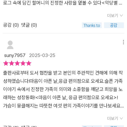
로그 속에 담긴 할머니의 진정한 사랑을 옅볼 수 있다​<악당별 기
들은 커가면서 교육비, 식비 등 생활비는 필요한데, 소득이 불안
억 탐사선>은 앞서 말한 것 처럼 글 중 가장 슬펐던 에피소드이
정하면 가정이 흔들리기 쉬워요. 그런 힘든 상황 속에서도 가족끼
더보기
혼한 엄마아빠 그리고 재혼한 아빠의 또 다른 아들홀로 외로움과
리 똘똘뭉쳐 서로 위로와 용기를 주면서 헤쳐나가는 게 필요하지
공감 (
0
)
댓글 (0)
배신감에 지내던 아이에게 닥친아빠의 사고소식그리고 나만 몰
만 말처럼 쉽지도 않구요.​하지만, 동민이의 엄마는 남편에게 잔소
랐던 아빠의 진심​<딱 하루만 집고양이> 는 새끼를 잃은 엄마 고
리를 하는 대신 남편을 믿고 직접 취직해 생계를 꾸리기 시작합니
양이와아픈 딸을 둔 엄마의 이야기이다. 고양이 치타와 엄마는 함
메뉴
다. 그리고 동민이에게도 아빠의 체면을 생각해 할머니께는 비밀
께 미유를 기다리며 희망을 놓지않는 스토리​<응급편의점>은 우
suny7957
2025-03-25
로 하자고 하죠.​할머니는 엄마가 취직하면서 손자 동민이가 잘 못
연히 들어간 신기한 편의점응급처치를 해야한다며 안경을 주는
챙겨 먹을까봐 학교 돌아오는 시간에 맞춰 늘 동민이 집에 오셔서
데..돌아가신 엄마를 만난다?연우에게 엄마가 해주는 말은 연우
밥도 차려주시고 새로운 반찬도 냉장고에 넣어주시지만, 집에 있
출판사로부터 도서 협찬을 받고 본인의 주관적인 견해에 의해 작
에게 살아가는 힘이 된다.​<엄마는 충전중>툭하면 집 여기저기
는 동민이 아빠는 할머니를 피해 집안에 숨어있느라 늘 힘듭니다.
성하였습니다!마음이 아픈 날,응급 편의점으로 오세요.슬픈 가족
에서 잠을 자는 엄마그런 엄마 몸에서 전류가 흐른다?지친엄마
동민이도 할머니에게서 숨은 아빠를 지켜내기 위해 고군분투했
이야기 속에서 진정한 가족의 의미와 소중함을 깨닫고 희망을 노
가 충전하는 방법은 가전제품?영원히 방전되지 않을 것 같은 엄
구요. ​동민이가 바라보는 아빠는 어느새 어깨도 좁아보이고 집안
래하는 성장동화!<마음이 아픈 날, 응급 편의점으로 오세요>! ​
마의 지친모습에 가족들은 예전을 생각하며 엄마에게 힘이 되어
이 가난해질까봐 겁도 납니다. 취직 준비로 스트레스지만 씩씩한
가슴이 뭉클해지는 따뜻한 여섯 편의 가족이야기를 만나보세요!
주려한다.​<망해라 꽃분상회>예라의 소원은 꽃분할머니가 운영
척 연기했을 아빠가 짠하고 코 끝도 찡해졌구요. 동민이 아빠는
이 책은 짧은 이야기 형식이기 때문에 아이들이 부담없이 읽을 수
하는 꽃분상회가 문을 닫는것그런 예라의 소원이 이루어졌다예
더보기
여름 무더위가 수그러질 무렵, 다행히 취직합니다. 다시 입은 양
있고, 각편마다 마음 따뜻해지는 가족애가 담겨 있어서 읽는 내내
라는 왜 꽃분상회가 문을 닫았으면 하는 것일까?​늘 함께하면서