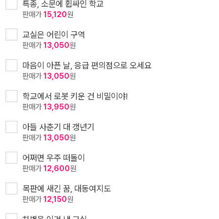
특종, 소문에 휩싸인 학교
판매가
15,120
원
교실은 어린이 구역
판매가
13,050
원
마음이 아픈 날, 응급 편의점으로 오세요
판매가
13,050
원
학교에서 로봇 키운 건 비밀이야!
판매가
13,950
원
아들 사춘기 대 갱년기
판매가
13,050
원
어쩌면 우주 떠돌이
판매가
12,600
원
목판에 새긴 꿈, 대동여지도
판매가
12,150
원