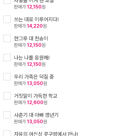
차별을 이겨 낸 교실
판매가
12,150
원
쓰는 대로 이루어지다!
판매가
14,220
원
한그루 대 천송이
판매가
12,150
원
나는 나를 응원해!
판매가
12,150
원
우리 가족은 덕질 중
판매가
13,050
원
거짓말이 가득한 학교
판매가
12,600
원
사춘기 대 아빠 갱년기
판매가
13,050
원
자유의 여신상 콧구멍에서 만나!