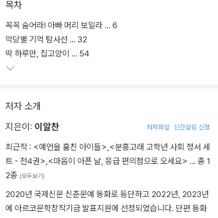
목차
편의점>을 비롯해 2022년, 2023년 아르코 발표 지원 선정작이
꼭꼭 숨어라! 아빠 머리 보일라 … 6
수록된 단편집이다. 실직한 아빠와 그런 아빠의 비밀을 지켜야 하
악당별 기억 탐사선 … 32
는 동민이(꼭꼭 숨어라! 아빠 머리 보일라), 아빠의 장례식장에서
딱 하루만, 집고양이 … 54
엄마가 다른 동생을 처음 만난 진우(악당별 기억 탐사선), 아이가
생사 위기에 놓였다는 공통의 슬픔을 공유하는 고양이와 미유 엄
마(딱 하루만, 집고양이), 돌아가신 엄마를 그리워하다 엄마를 만
날 수 있는 신비한 편의점을 알게 된 연우(응급 편의점), 일에 지
저자 소개
쳐 몸에 전기가 흐르게 된 도현 엄마(엄마는 충전 중), 베트남 파
병 트라우마 때문에 술을 찾는 할아버지와 그런 할아버지 때문에
지은이:
이알찬
저자파일
신간알림 신청
꽃분상회가 망했으면 하는 예라까지(망해라! 꽃분상회). 이 책에
최근작 :
<예언을 훔친 아이들>
,
<분홍고래 고학년 사회 정서 세
수록된 이야기 속 여섯 가족은 각기 다른 상실의 아픔을 품고 있
트 - 전4권>
,
<마음이 아픈 날, 응급 편의점으로 오세요>
… 총 1
다.
2종
(모두보기)
2020년 국제신문 신춘문예 동화로 등단하고 2022년, 2023년
가족 구성원의 부재 때문에, 녹록하지 않은 현실 때문에 좌절하지
에 아르코문학창작기금 발표지원에 선정되었습니다. 단편 동화
만 결국 이들은 가족이라는 울타리 안에서 상처를 치유하고 다시