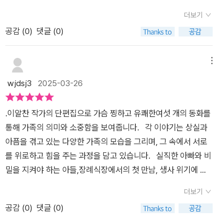
다른 여자를 만나 보라고 해서 화가 났다.결국 아빠를 위한 거였
더보기
다. 내 걱정해서가 아니였다.현관 밖으로 뛰어 나와 빵집 맞은편
공감 (
0
)
댓글 (0)
편의점이 눈에 띄었다.‘응급 편의점?’안경다리를 귀에 걸치자 신
기하게도 내 얼굴에 맞게 조여졌다.삐리릭! 엄마 목소리가 들렸
다.​아빠가 이제 엄마를 잊으려 한다고 말하자엄마는 다른 사람을
메뉴
만나도엄마를 마음 속에 간직할거라고 하셨다.마음은 하나인데
wjdsj3
2025-03-26
어떻게 두 사람이 있을 수 있지?​연우는 이해할 수 없었지만 현실
에서 매번 도망치기보다씩씩하게 현실을 이겨내길 엄마가 바란
.이알찬 작가의 단편집으로 가슴 찡하고 유쾌한여섯 개의 동화를
다는 걸 알게 되었다.​​<엄마는 충전중>일요일 오후 누워 스마트
통해 가족의 의미와 소중함을 보여줍니다. 각 이야기는 상실과
폰을 충전하며 게임을 했다.누나도 나도 아빠에게 마트폰을 압수
아픔을 겪고 있는 다양한 가족의 모습을 그리며, 그 속에서 서로
당했다.엄마가 한 손에는 마늘을, 다른 손에는 칼을 들고 졸고 있
를 위로하고 힘을 주는 과정을 담고 있습니다. 실직한 아빠와 비
었다.엄마 손에 전기가 흐르는 걸 느꼈다.수업을 마친 뒤 집에 돌
밀을 지켜야 하는 아들,장례식장에서의 첫 만남, 생사 위기에 놓
아오니 청소기가 굉음을 내며 작동되고 있고엄마가 졸고 있는데
인 아이를 걱정하는 고양이와 엄마, 그리고 돌아가신 엄마를 그리
온몸에서 전류기 느껴졌다. 무슨 일이 일어나고 있는걸까?!​엄마
더보기
워하는 연우의 이야기 등은 각기 다른 상실의 아픔을 품고 있습니
발가락 사이에 충전기 코드를 꽂았다.엄마도 베터리가 다 되서 자
공감 (
0
)
댓글 (0)
다. 이러한 이야기들은 가족이라는 울타리 안에서 상처를 치유