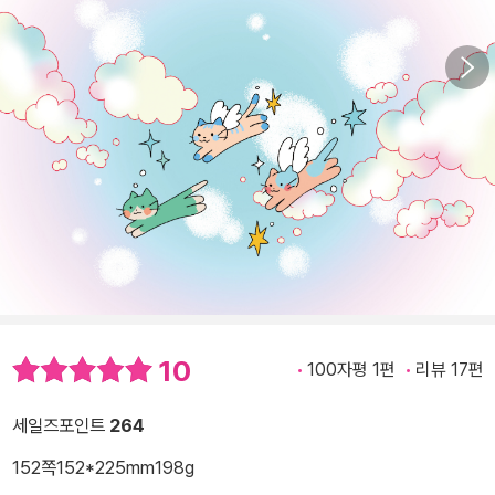
10
100자평 1편
리뷰 17편
세일즈포인트
264
152쪽
152*225mm
198g