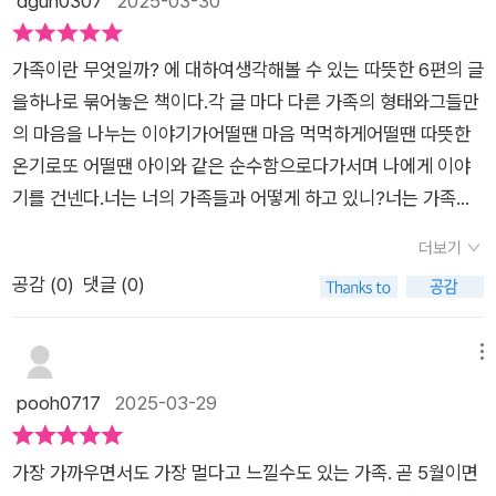
dgun0307
2025-03-30
요... 😭😭✔️ 이 책은 약간의 판타지적 요소들도 볼 수 있는데요.
그 안에 가족의 소중함과 사랑, 아픔들을 잘 담아낸 것 같아요.각
가족이란 무엇일까? 에 대하여생각해볼 수 있는 따뜻한 6편의 글
기 다른 이야기들이 등장해서 긴 글밥의 책이지만아이들이 어렵
을하나로 묶어놓은 책이다.각 글 마다 다른 가족의 형태와그들만
지 않게 읽을 수 있는 책인데요.여섯 편의 이야기 제목을 보고 먼
의 마음을 나누는 이야기가어떨땐 마음 먹먹하게어떨땐 따뜻한
저 읽고 싶은 이야기를골라보는 것도 좋을 것 같아요😁✔️ 현실적
온기로또 어떨땐 아이와 같은 순수함으로다가서며 나에게 이야
인 이야기라 더 슬프고, 공감가기도 했는데요.저녁이면 서로의 얼
기를 건넨다.너는 너의 가족들과 어떻게 하고 있니?너는 가족이
굴이 아닌 스마트폰을 향해 가고 있는우리의 모습을 생각하니 씁
어떤 것이라 생각하니?아이들과 가족의 구성과 가족의 사랑 이
쓸해지기도 했습니다.늘 곁에 있기에 그 소중함을 잘 알지 못할때
더보기
야기는여러번 해보았지만서로간 생각은 깊이 있게 나눠보지 못
가 있는데요.그렇기에 때로는 크고 작은 상처들을 주기도 합니다.
공감 (
0
)
댓글 (0)
했던 것 같기도 하다.가족이란 그저 너무 익숙해서편안하고 항상
진정한 가족의 의미를 생각해볼 수 있는 시간과 마음 한 켠이 따
그자리에 있는 존재라 여겨서였을까?서로 다른 형태의 가족이고
스해지는 가족이야기였습니다.* 출판사로부터 도서를 제공 받았
그 구성원 또한 일반적이지 않을지라도가족이라는 울타리 안에
메뉴
습니다. *
서 함께 의지하며 살아간다면그들과 서로 마음을 나누고위로를
pooh0717
2025-03-29
주고 받고함께 한다면 그 자체가 가족으로서 모든 가족의 조건을
만족하지 않을까싶다.#마음이아픈날응급편의점으로오세요#이
가장 가까우면서도 가장 멀다고 느낄수도 있는 가족. 곧 5월이면
알찬_글#모차_그림#개암나무@gaeamtree #서평단#책선물#