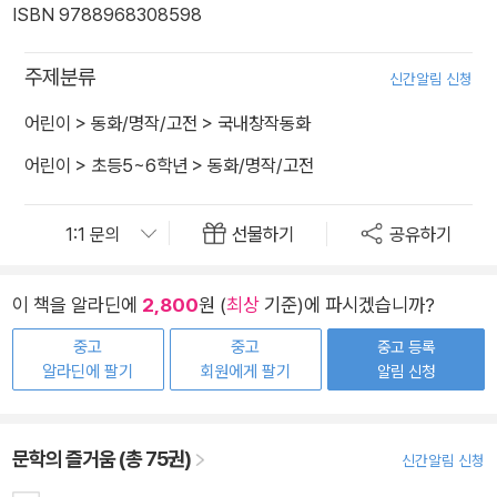
ISBN 9788968308598
주제분류
신간알림 신청
어린이
>
동화/명작/고전
>
국내창작동화
어린이
>
초등5~6학년
>
동화/명작/고전
선물하기
공유하기
이 책을 알라딘에
2,800
원 (
최상
기준)에 파시겠습니까?
중고
중고
중고 등록
알라딘에 팔기
회원에게 팔기
알림 신청
문학의 즐거움 (총 75권)
신간알림 신청