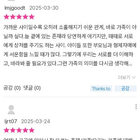
이었지만 많은 생각을 하게 된다.​​​우리 아들도 읽고 엄마한테 떽떽
가는 늘 이별을 생각해야한다고도 하지만, 왜 그래야할까 생각한
lmjgoodt
2025-03-30
었어요. 가족끼리는 함께 공간을 나누며 생활하지만, 때때로는 너
워하는 진우의 마음이 그대로 느껴졌습니다.여섯 단편 중에서 저
거리지 않으면 좋겠네어째 엄마보다 더 많이 화를 내는것 같은 사
다. 이별보다는 행복했던 순간을 더 오래 떠올리는 것이 좋지 않
무 편하게 생각해 상처를 주기도 하고 얼굴 볼 시간이 없을 정도
는 길고양이 치타의 시점으로 서술되는 <딱 하루만, 집고양이>
춘기 초딩씨...​​그래도 엄마가 많ㅇ ㅣ사랑해~~
던가. 책 소개를 하며 아이들에게 꼭 엄마 아빠와 함께 읽어보자
로 바빠 이야기도 제대로 못나누는 경우도 있어요. 하지만, 반면
동화에서 아기를 잃은 길고양이 치타가 아픈 아이로 슬픔에 빠진
가까운 사이일수록 오히려 소홀해지기 쉬운 관계, 바로 가족이 아
는 말을 했다. 단편 동화이니, 하루에 한 편씩 부모님과 같이 읽고
에 슬프거나 큰 일이 있을 때 가장 의지가 되고 버팀목이 되는 존
미유 엄마의 마음을 자기 나름의 방법으로 위로하는 장면이 기억
닐까 싶다.늘 곁에 있는 존재라 당연하게 여기지만, 때때로 서로
잠시라도 생각을 나눠보라는 이야기도 덧붙였다. 새하얀 눈꽃송
재이기도 하구요.​진정한 가족의 의미를 생각하며 오늘 옆에 있는
에 남았는데요.함께 이 책을 읽었던 아이는 <응급편의점>에서
에게 상처를 주기도 하는 사이. 아이들 또한 부모님과 형제자매에
이처럼 어여쁜 우리 아이들은 나의 말에 기다렸다는 듯 “네!”라
남편과 호진이에게 다시 한번 사랑한다 말하며 안아주려고 해요.
돌아가신 엄마를 계속 그리워하는 연우가 계속 떠오른다고 하더
게 서운함을 느낄 때가 많다. 그렇기에 우리는 서로를 더 이해하
는 답을 했다. 특히 여자 아이들은 겉표지를 보자마자 자기 스타
성장동화로 초등아이들이 읽으면 정말 좋은 책으로 <마음이 아
라구요. 엄마를 그리워하다 엄마를 만날 수 있는 신비한 응급 편
고, 바라봐 줄 필요가 있다.그런 가족의 의미를 다시금 생각해보
일이라며, 근데 이 여자애는 왜 우는 거냐며 내게 이것저것 묻기
픈 날, 응급 편의점으로 오세요>를 추천하고 싶어요.
의점을 발견하고 가상 현실에서라도 연우가 엄마를 만날 수 있어
게 하는 따뜻한 단편 동화 여섯 편이 있다.책 속에는 백수 아빠,
도 했다. 궁금함이 꼬리에 꼬리를 물며 우리 아이들의 마음을 간
더보기
서 좋았다고 하는 아이!이 책에서는 앞에서 언급된 작품의 주인공
엄마가 다른 형제, 방전된 엄마, 새엄마를 받아들이기 어려운 아
질여주길 남몰래 빌었다. 내가 느꼈던 그 마음을 우리 아이들도
공감 (
0
)
댓글 (0)
들은 물론 <엄마는 충전 중>의 일에 지쳐 몸에 전기가 흐르게 된
이 등 다양한 가족의 모습을 담아내며, 우리에게 서로를 이해할
느껴주길 바라며 말이다. 여섯 편의 단편 동화는 ‘가족’을 주제로
도현 엄마나<망해라! 꽃분상회>의 베트남 파병 트라우마로 아
기회를 선물한다.나는 개인적으로 '방전된 엄마’ 이야기가 가장
한다. 그리고 가족이니까 무조건 사랑하고 아껴야한다는 진부한
픔을 겪고 있는 할아버지처럼 주인공들이 가족 구성원의 부재나
인상적이었다.빨래를 돌리다가도 세탁기 앞에서 꾸벅꾸벅 졸고,
메뉴
메시지가 아닌 새로운 메시지를 전하고 있다. 이는 이알찬 작가만
아픔을 겪는 힘든 상황 속에서 버팀목이 되어 준 가족에게서 위로
청소를 하다가도 그대로 잠들어 버리는 엄마. 늘 뭐든 척척 해내
ljrt07
2025-03-24
이 전할 수 있는 메시지가 아닐까, 감히 생각해보았다. 우리 아이
를 받거나 환상의 세계에서 상처를 치유 받게 됩니다.어린이 문
는 줄로만 알았던 엄마가 점점 지쳐가는 모습에 아이들은 충격을
들이 여섯 편의 동화를 읽으며 더 건강한 마음을 가질 것 같다는
학!개암나무 출판사의 문학의 즐거움 시리즈 74번째 도서<마음
받는다. 그리고 결국 완전히 방전된 엄마를 보며, 엄마도 쉬어야