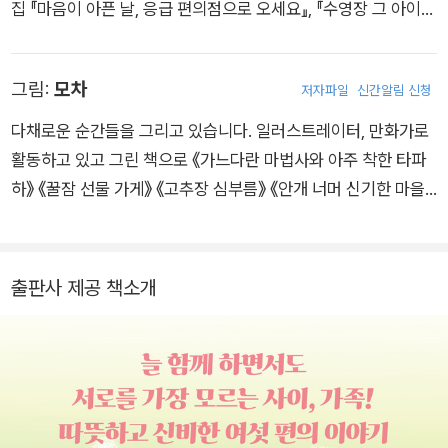
집 『마음이 아픈 날, 응급 편의점으로 오세요』, 『수영장 그 아이』
일어선다. 이 과정을 통해 든든한 버팀목이 되어 주는 가족의 존
를 쓰고, 앤솔러지 『변신 네 컷 사진관』에 참여했습니다.
재 의미를 생각해 볼 수 있다.
그림:
모차
저자파일
신간알림 신청
이 책의 저자인 이알찬 작가는 슬픈 이야기를 희망차게, 유쾌한
이야기를 깊이 있게 풀어낸다. 지극히 현실적인 이야기를 통해 힘
다채로운 순간들을 그리고 있습니다. 일러스트레이터, 만화가로
든 상황과 마주할 힘을 주기도 하고, 현실과 환상의 세계를 넘나
활동하고 있고 그린 책으로 《가느다란 마법사와 아주 착한 타파
들며 문제를 극복할 희망을 품고 성장하도록 돕기도 한다. 실감
하》 《꿀잠 선물 가게》 《고추장 심부름》 《안개 너머 신기한 마을》
나는 묘사와 대사는 자칫 무거울 수 있는 이야기에 경쾌함을 더해
등이 있으며, 웹툰 <시선 끝 브로콜리>를 그렸습니다.
준다. 모차 작가의 몽환적이고 신비한 분위기의 그림이 더해져 이
야기가 더욱 생생하게 전달되고 몰입감이 넘친다.
출판사 제공 책소개