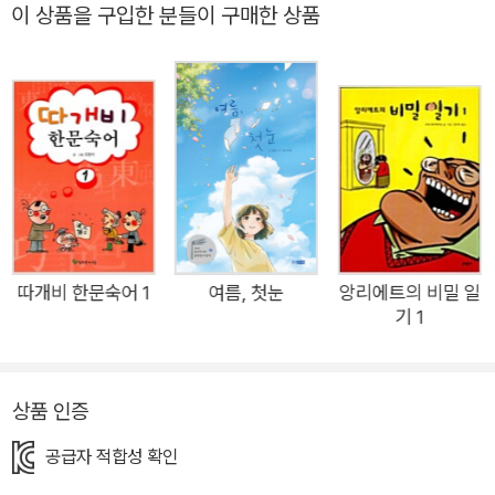
미를 고민해 보고 가족의 소중함을 느끼게 해 줍니다. 현대 사회
이 상품을 구입한 분들이 구매한 상품
에는 부모님은 맞벌이를 하고, 아이들은 학원에 다니느라 서로 이
야기를 나눌 시간이 부족합니다. 함께 있을 때도 대화를 나누기보
다 각자 스마트폰을 들여다보느라 바쁩니다. 《마음이 아픈 날, 응
급 편의점으로 오세요》는 이알찬 작가의 국제신문 신춘문예 등단
작이자 표제작인 <응급 편의점>을 비롯해 2022년, 2023년 아
르코 발표 지원 선정작이 수록된 단편집입니다. 실직한 아빠와 그
런 아빠의 비밀을 지켜야 하는 동민이(꼭꼭 숨어라! 아빠 머리 보
일라), 아빠의 장례식장에서 엄마가 다른 동생을 처음 만난 진우
(악당별 기억 탐사선), 아이가 생사 위기에 놓였다는 공통의 슬픔
따개비 한문숙어 1
여름, 첫눈
앙리에트의 비밀 일
기 1
을 공유하는 고양이와 미유 엄마(딱 하루만, 집고양이), 돌아가신
엄마를 그리워하다 엄마를 만날 수 있는 신비한 편의점을 알게 된
연우(응급 편의점), 일에 지쳐 몸에 전기가 흐르게 된 도현 엄마
상품 인증
(엄마는 충전 중), 베트남 파병 트라우마 때문에 술을 찾는 할아
버지와 그런 할아버지 때문에 꽃분상회가 망했으면 하는 예라까
공급자 적합성 확인
지(망해라! 꽃분상회). 이 책에 수록된 이야기 속 여섯 가족은 각