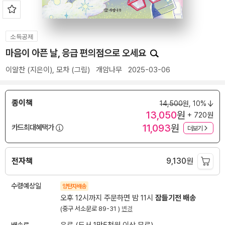
소득공제
마음이 아픈 날, 응급 편의점으로 오세요
이알찬
(지은이),
모차
(그림)
개암나무
2025-03-06
종이책
14,500
원,
10%
13,050
원
+ 720원
11,093
원
카드최대혜택가
더보기
전자책
9,130
원
수령예상일
양탄자배송
오후 12시까지 주문하면 밤 11시
잠들기전 배송
(중구 서소문로 89-31 )
변경
배송료