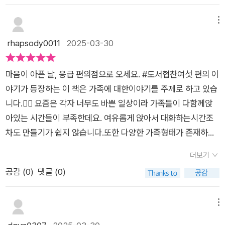
꾸만 깜빡깜빡 졸았고가전제품으로 충전을 해왔던 것이었다.“지
하고 다시 일어서는 힘을 주며, 가족의 존재가 얼마나 든든한 버
이잉 지이잉잉.‘엄마는 영원히 방전 같은 건 안 될 줄 알았는데스
팀목이 되는지를 일깨워 줍니다. 이알찬 작가는 슬픈 이야기를
메뉴
마트폰보다 작고 말랑한 엄마손을 꼭 쥐었다.실직한 아빠와 아들
희망차게, 유쾌한 이야기를 깊이 있게 풀어내며, 현실적인 상황
rhapsody0011
2025-03-30
의 비밀작전.아빠의 장례식장애서 동생을 처음 만난 이야기.새끼
속에서도 희망을 잃지 않도록 돕습니다. 실감 나는 묘사와 대사
잃은 고양이와 딸이 아픈 엄마의따뜻한 우정이야기시.낡은 가게
는 이야기에 경쾌함을 더해주고, 모차 작가의 몽환적이고 신비한
가 망하길 바라는 손녀의 진짜 마음.​가족을 둘러싸고 펼쳐지는 가
마음이 아픈 날, 응급 편의점으로 오세요. #도서협찬여섯 편의 이
그림은 더욱 생생한 몰입감을 선사합니다. .이 책은 가족의 소중
슴 뭉클하고 따뜻한6편의 옴니버스 이야기를 만날 수 있는마음
야기가 등장하는 이 책은 가족에 대한이야기를 주제로 하고 있습
함과 상처를 치유하는 과정을 통해 깊은 감동을 접해줍니다. 각
이 아픈 날, 응급편의점으로 오세요.​가장 잘 알고 있다 생각하면
니다.🧏‍♀️ 요즘은 각자 너무도 바쁜 일상이라 가족들이 다함께앉
이야기를 통해 자신의 가족을 돌아보고, 그 안에서 느끼는 사랑과
서도 가장 모르는 사이 가족.늘 함께 하기 때문에 당연하게 생각
아있는 시간들이 부족한데요. 여유롭게 앉아서 대화하는시간조
아픔을 다시금 생각해보게 됩니다. <응급 편의점>은 가족의 의
하고 소홀할 수 있어요.오늘은 쑥스럽지만 이야기 해보세요.​“사
차도 만들기가 쉽지 않습니다.또한 다양한 가족형태가 존재하다
미를 고민하고, 서로를 위로하며 힘을 주는 따뜻한 메시지를 전하
랑해요, 그리고 고마워요.“​​​​​<개암나무 출판사로부터 도서를 제공
보니 사춘기 아이들은힘든 시간을 보내기도 하는데요.이런 다양
는 소중한 책 이였습니다. .< 도서를 제공받아 주관적인 견해로
더보기
받아 작성한 글입니다.>
한 가족형태의 이야기를 볼 수 있는 책입니다.여섯 편의 이야기
작성하였습니다. >#마음이아픈날응급편의점으로오세요 #개암
공감 (
0
)
댓글 (0)
중 공감가는 한 편의 이야기가 있었는데요. 제목부터가 굉장히..
나무 #신간 #문학의즐거움 #이알찬작가 #모차작가 #창작동화
ㅎ 바로 '엄마는 충전 중' 입니다.마치 제 모습같아 보이기도 했고,
#가족 #이해 #배려 #존중 #가족이야기 #단편집 #가족의소중함
어쩌면 모든 워킹맘들의이야기이자 엄마의 이야기인 것 같아요.
메뉴
#희망과위로 #따뜻한이야기 #독서추천 #감동적인이야기
순간 엄마가 버럭 소리 지르는 장면은 며칠 전 제모습같아 보였어