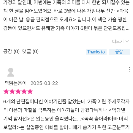
가정의 달인데, 이번에는 가족의 의미를 다시 한번 되새길수 있는
초등추천도서#가족#사랑#가까운이#그리움#마음#우정#위로
책 한 권을 읽어보았어요. 바로 3월에 나온 개암나무 신간 <마음
이 아픈 날, 응급 편의점으로 오세요> 입니다.​이 책은 가슴 찡한
감동이 있으면서도 유쾌한 가족 이야기 6편이 묶은 단편모음집
입니다. 특히 이일찬 작가님의 국제신문 신춘문예 등단작이자 표
더보기
제작인 <응급편의점>을 비롯해 2022년, 2023년 아르코 발표
공감 (
0
)
댓글 (0)
지원 선정작이 수록되어 있어서 초등아이들 뿐 아니라 어른들이
읽기에도 좋은 도서구요.​한편 한편의 내용도 길지 않아서 제목만
보고 골라 읽어도 되고, 처음부터 차례대로 읽어도 좋은 책 호진
메뉴
이도 저도 함께 읽어보았답니다.​​먼저, 첫번째 이야기 <꼭꼭 숨어
책읽는옹이
2025-03-22
라! 아빠 머리 보일라>는 실직한 아빠를 할머니에게 비밀로 하면
서 들키지 않으려고 애쓰는 아이 동민이의 이야기였어요. ​예전엔
6개의 단편집이다한 이야기인줄 알았는데 '가족'이란 주제로각자
IMF 때, 최근엔 코로나 장기화로 인해 실업자가 늘고, 취업도 어
의 아픔과 마찰을 극복하는 이야기들이 담겼다특히나 <악당별
려워지면서 자영업자들도 회사원들도 다 살기 팍팍해진거 같아
기억 탐사선>은 읽는동안 울컥했다는...​<꼭꼭 숨어라!아빠 머리
요. 특히 경제활동은 원하지만 구직이 어려워진 가장들이 백수가
보일라>는 실업중인 아빠를 할머니에게 숨기기 위한 고군분투기
되면서 가정 경제에도 위기가 찾아와 이혼율도 급증했구요. ​​아이