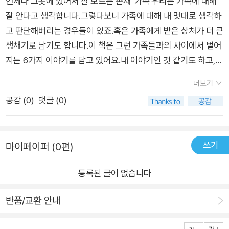
확신이 들었기 때문이다.아이들에게 여섯 편의 동화 중 어느 이야
언제나 그곳에 있어서 잘 모르는 존재 '가족'우리는 가족에 대해
이 아픈 날, 응급 편의점으로 오세요>아이들이 진정한 가족의 의
하고, 돌봄이 필요한 존재라는 걸 깨닫게 된다.책을 덮으며 우리
기가 가장 기억에 남냐고 물어본 적이 있다. 그런데 나의 물음에
잘 안다고 생각합니다.그렇다보니 가족에 대해 내 멋대로 생각하
미와 소중함을 깨달을 수 있도록 아이와 함께 읽어 보시길 추천합
도 곁에 있는 가족에게 너무 많은 것을 당연하게 여기고 있었던
한 아이가 말했다.​“선생님, 꼭 골라야해요? 다 좋던데…”​아이의
고 판단해버리는 경우들이 있죠.혹은 가족에게 받은 상처가 더 큰
니다!! ^^#개암나무 #문학의즐거움 #성장동화 #가족애 #초등추
건 아닐까, 돌아보게 된다. 가족이란 결국 서로를 가장 아끼고 생
말이 끝나기도 전에 다른 아이들이 답을 이어갔다. 실로 오래간만
생채기로 남기도 합니다.이 책은 그런 가족들과의 사이에서 벌어
천동화 #초등고학년추천동화 #어린이문학
각해주는 존재임을 다시금 깨닫게 되는 순간이었다.따뜻한 감동
에 활기가 차오르는 순간이라, 뿌듯한 눈빛을 가득 담아 아이들을
지는 6가지 이야기를 담고 있어요.내 이야기인 것 같기도 하고,
을 주는 가족 동화, 초등 고학년 친구들에게 추천한다![본 도서는
바라보았다.​“쌤 맞아요! 어느 한 가지 고르는 건 곤란해요. 저도
우리 주변에서 일어날 수 있는 이야기인 것 같기도 한 이야기들.
개암나무로부터 제공 받아 직접 읽고 작성한 서평입니다.]
더보기
다 좋았거든요.”“맞아 맞아! 저도요. 선생님 근데요, 선생님은 어
책을 읽다 보면 마음 깊이 공감이 되어서 더 몰입하게 되는 이야
공감 (
0
)
댓글 (0)
떤 게 제일 좋았는데요?”​‘헉!’​순간 당황했지만, 언제나 그랬듯 아
기들이죠.첫 번째 이야기에서는 가족을 위한다면 적당히 모르는
이들에게 이심전심이라 말해주었다. ​오래오래 기억에 담아두고
체 해주는 것도 지혜일 수 있다는 것을 알게 되었고, 두 번째 이야
픈 작품을 만났다. 단편 동화가 주는 울림이 이런 것이구나, 느끼
기에서는 기억 저편에 밀어두었던 어린 시절 가족과의 추억이 떠
쓰기
마이페이퍼 (0편)
게 되었다고 할까.​이알찬 동화 작가가 들려주는 다른 이야기에도
올랐어요.세 번째 이야기에서는 동물과 사람이 가족이 되어가는
귀 기울여보아야겠다. 물론, 우리 아이들과 함께!​마음이 아픈 날,
과정을 지켜볼 수 있었고, 네 번째 이야기에서는 엄마를 잃은 슬
등록된 글이 없습니다
지친 오늘에 따뜻한 충전이 필요한 날 두고두고 펼쳐보고 싶은 동
픔에 눈물을 흘리기도 했답니다.다섯 번째 이야기에서는 엄마로
화 <마음이 아픈 날, 응급 편의점으로 오세요>를 통하여 우리 아
써의 나의 모습이 보였고, 여섯 번째 이야기는 따뜻한 봄날 같은
반품/교환 안내
이들이 가족과 함께 마음을 다독이는 시간을 보내길 빌어본다.​​​​**
이야기라고 느꼈어요.너무나 다른 이야기들이지만 '가족'이라는
출판사에서 책을 제공받아 읽고난 뒤 작성한 서평입니다. **
공통된 주제로 이야기가 펼쳐지다보니 모두 내 이야기 같기도 하