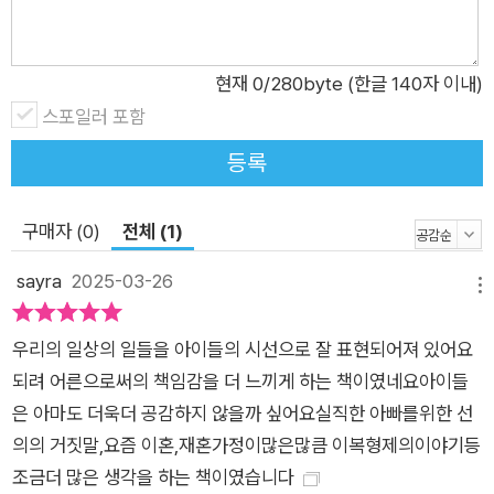
독자들에게 문학으로써 그 깊이와 다양함을 전하고자 기획된 시
리즈입니다. 문화적 다양성과 이야기의 창의성에 중점을 두고 한
현재
0
/280byte (한글 140자 이내)
국과 일본, 노르웨이, 미국, 캐나다 등 세계 각 나라의 문화권에서
스포일러 포함
모험, 우정, 성장, 상상, 역사 등 다양하고 폭넓은 주제를 선정하
였습니다. 이 시리즈를 통해 때로는 친구와 함께 성장해 나가듯
등록
자연스럽게, 때로는 부모님과 선생님에게 배우듯 견고하게 삶의
이치와 소중한 교훈들을 깨우치며 사고의 깊이와 폭을 확장할 수
구매자 (0)
전체 (1)
있을 것입니다.
sayra
2025-03-26
메뉴
우리의 일상의 일들을 아이들의 시선으로 잘 표현되어져 있어요
되려 어른으로써의 책임감을 더 느끼게 하는 책이였네요아이들
은 아마도 더욱더 공감하지 않을까 싶어요실직한 아빠를위한 선
의의 거짓말,요즘 이혼,재혼가정이많은많큼 이복형제의이야기등
조금더 많은 생각을 하는 책이였습니다