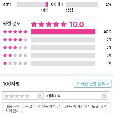
정, 맞벌이 가정 등 다양한 형태의 가정이 등장합니다. 엄마, 아
60대
0%
4.3%
빠, 형제자매가 함께 사는 형태의 가정에서 벗어나 여러 형태의
여성
남성
가정을 소개함으로써 비슷한 환경을 가진 아이들에게 위로를 전
10.0
평점 분포
달합니다. 무슨 생각으로 물었는지 모르겠다. 저 녀석이 아빠를
좋아하지 않기를 바랐을지도 모르겠다. 많이 좋아하는 사람을 잃
100%
으면 너무 힘드니까. 문득 가슴 한구석이 뜨거워졌다. - 본문 42
0%
쪽 사랑만 나누어 가지는 가족은 없습니다. 가족은 가깝다는 이유
0%
로 때때로 서로에게 상처를 주기도 하지만, 동시에 서로를 위로하
0%
고 지지할 수 있는 존재이기도 하니까요. 점점 가족의 울타리가
0%
희미해지는 요즘, 《마음이 아픈 날, 응급 편의점으로 오세요》를
통해 가족의 의미를 되돌아보고, 가족의 소중함을 알아 가길 바랍
니다. 가족은 시공간을 공유해요. 어쩔 수 없이 상처도 사랑도 함
100자평
게시물 운영 원칙
께 나눠 가져야 해요. 사랑만 나누어 가지면 얼마나 좋을까요? 하
카테고리
지만 그런 가족은 이 세상에 없을 거예요. - 작가의 말 中 시리즈
소개 ◈ 문학의 즐거움 동화 읽기 단계를 마치고 가치관과 사고,
인류와 문화에 대한 이해의 폭을 본격적으로 넓혀 가려는 어린이