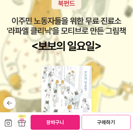
뒤로가
기
보관함담기
선물하기
장바구니
구매하기