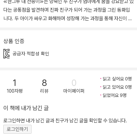
≪한그루 대 천송이≫는 앙숙인 두 친구가 엄마에게 꿈을 강요받고 있
다는 공통점을 발견하며 진짜 친구가 되어 가는 과정을 그린 동화입
니다. 두 아이가 싸우고 화해하며 성장해 가는 과정을 통해 자신이 진
짜 원하는 것을 고민해 보고, 스스로를 사랑하는 법을 배울 수 있습니
다. 입체적인 캐릭터와 탄탄한 서사로 쌓아 올린 마술 같은 우정의 세
상품 인증
계 공부 잘하는 모범생 그루는 ‘스따’입니다. 가난한 집안 사정을 숨기
고 싶어 친구와 거리를 두고, 수학 문제만 풀지요. 송이는 부족한 게
공급자 적합성 확인
없습니다. 부잣집 딸에다 성격도 좋고 공부도 잘하지요. 송이에게 그
루는 눈엣가시입니다. 다른 아이들은 늘 자기 말을 잘 따르고 호응해
주는데 그루는 그렇지 않으니까요. ≪한그루 대 천송이≫는 하나부터
읽고 싶어요 0명
1
8
0
열까지 다른 점투성이인 두 아이가 송이의 도둑질 사건, 신비한 마술
읽고 있어요 0명
100자평
리뷰
마이페이퍼
가게 방문 등 여러 에피소드를 함께 겪으면서 서서히 마음을 열어 가
읽었어요 9명
는 과정을 탄탄하게 그린 작품입니다. 또한 선악 구조만으로 규정할
이 책에 내가 남긴 글
수 없는 아이들의 복잡한 심리를 사실적으로 묘사하여 두 아이의 입
로그인하면 내가 남긴 글과 친구가 남긴 글을 확인할 수 있습니다.
장을 모두 헤아려 볼 수 있도록 돕습니다. 앙숙이던 두 아이는 싸우고
로그인하기
화해하며 결국 서로를 이해하고 둘도 없는 친구가 됩니다. 공통점이