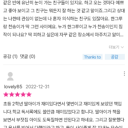
못을 뉘우칠 수 있게 도와주고, 고민에 귀 기울여 주는 어른에 의해 성
같은 반에 유난히 눈이 가는 친구들이 있지요. 하고 오는 것마다 예쁘
장해 갈 수 있을 것입니다. 부모만 아이를 키우는 것은 아닙니다. 아이
고 좋아 보이고 그 친구는 뭐든지 잘 하는 것 같고 말이죠.그리고 상대
가 만나는 사회의 모든 어른이 아이의 태도를 결정하지요. 이 책을 통
는 나한테 관심이 없는데 나 혼자 의식하는 친구도 있잖아요. 한그루
해 올바른 길로 인도하고 따뜻한 품을 내어 주는 어른의 역할에 대해
랑 천송이가 딱 그런 사이에요. 누가 한그루이고 누가 천송이인지 짐
생각해 보길 바랍니다. 도둑질로 스트레스를 해소한다니, 어이가 없
작이 되나요? 딱 피하고 싶은데 자꾸 같은 장소에서 마주치고 얄미워
었다. 딸이 도둑질한 물건값을 아무렇지 않게 치르는 송이 엄마도 이
죽겠는데 그 아이의 비밀마저 알게 되어버린 한그루. 그루와 송이가
더보기
상하고, 감시 카메라에 녹화된 화면을 되돌려 보면서 훔친 물건값을
자주 만나고 자주 부딪히는 이유가 있더라고요. 사실 둘은 아주 비슷
공감 (
1
)
댓글 (0)
일일이 메모해 놓는 문구점 주인아줌마도 이상했다. 이상한 어른들이
하고 서로를 부러워하는 친구였어요. 그래도 그간 거리를 두고 지내
었다. - 본문 72쪽
온 이유가 있는데 하루 아침에 친해질 수는 없지요. 둘에게 일어난 마
술같은 일들과 베프가 되는 과정을 통해 꿈과 우정에 대해 생각해 볼
메뉴
수 있어요.
lovely85
2022-12-31
초등 2학년 딸아이가 재미있다면서 몇번이고 재미있게 보았던 책입
니다.학교 독서록에도 쓸만큼 재미있었다고 합니다. 딸아이가 책을
보면서 부잣집 아이도 도둑질하면 안된다고 하네요. 그리고 잘못했다
고 용서를 빌어서 다행이라고 하고, 둘이 사이좋게 잘 지내는 모습이