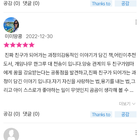
공감 (
0
)
댓글 (0)
을 써주시는 작가님이 되셨네요. 한그루 대 천송이 이야기 읽어보러
갈까요? 오늘도 천송이는 친구들에게 둘러싸여있어요. 유명화장품
회사에서 어린이용으로 출시한 '도도 메이크업' 가방을 들고 천송이가
메뉴
등장했거든요. 거기다 다른 아이들과 다르게 진주알이 박힌 슬리퍼까
미미땅콩
2022-12-30
지. 자신의 개성을 그대로 표현한 모습이네요. 그런 천송이의 등장에
한그루의 마음은 더 불편해졌어요. 자신의 실내화가 더 지저분하게
​ 진짜 친구가 되어가는 과정의감동적인 이야기가 담긴 책,어린이추천
느껴져 또다시 수학문제집을 열심히 풀었지요. '도도 메이크업' 가방
도서, 개암나무 한그루 대 천송이 입니다.앙숭 관계의 두 친구가엄마
을 보고 심쿵하지 않는 아이들은 없을정도라던 그 말처럼, 한그루는
에게 꿈을 강요받는다는 공통점을 발견하고,진짜 친구가 되어가는 과
교실에서는 모른척했지만 어느새 화장품가게에 있는 테스트 코너로
정이 담긴 이야기 입니다.자기 자신을 사랑하는 법,용기를 내는 법,그
가서 화장을 해보고 있어요. 손에 잡히는 대로 바르다보니 얼룩덜룩
리고 아이 스스로가 좋아하는 일이 무엇인지 곰곰이 생각해 볼 수 있
해 진 모습의 한그루네요. 한그루의 모습이 짠해보였어요. 한그루는
는시간이었습니다.또한 친구와의 관계에서 공통점이 없어도서로를
자신의 모습이 부끄러웠는지 후드로 얼굴을 가리고 집으로 들어갔지
더보기
위하는 마음만 있다면진정한 우정을 나눌 수 있다는 것도 배울 수 있
요. 천송이와 한그루는 너무나도 다른 가정환경에서 자라고 있어요.
공감 (
0
)
댓글 (0)
었어요. ​​​​​​​
돈 많은 부잣집에서 태어난 천송이는 자신이 가지고 싶은 것은 쉽게
살 수 있었지요. 그리고 엄마가 짜 준 스케줄대로 영어, 미술, 피아노
메뉴
까지 갖은 학원에 과외까지 다니느라 하루 일과가 바쁘게 움직이고