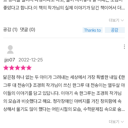
좋았다고 합니다.이 책의 작가님의 실제 이야기가 담긴 책이어서 더
마음에 와닿고 감동적입니다.청각장애인인 아빠와 가난한 어린 시절
더보기
동화작가를 꿈꾸며 살았던 작가님이 진짜 동화작가가 되어서그 때를
공감 (
1
)
댓글 (0)
회상하며 지은 책입니다. 어린 시절에는 아빠가 창피하고 속상했다고
합니다. 부모님보다 더 나은 삶을 살길 바라면서 이렇게 좋은 책을 만
들었습니다. 꿈을 꾸면 가난한 사람도 이룰 수 있다는 명언을 남기셨
메뉴
습니다.^^
jjo07
2022-12-25
닮은점 하나 없는 두 아이가 그려내는 세상에서 가장 특별한 내일 《한
그루 대 천송이》 조경희 작가님이 쓰신 한그루 대 천송이는 열두살 아
이들의 이야기를 담고 있답니다. 이야기 속 한그루는 조경희 작가님
의 모습과 비슷했다고 해요. 청각장애인 아버지를 가진 창피함에 속
상해서 울기도 많이 했다는 어린시절의 모습, 수학문제집 속으로 숨
어버리는 한그루처럼 동화속으로 숨어버렸다는 작가님. 남들과 다른
더보기
환경이라 부끄러웠겠지만 이렇게 아이들 마음을 어루만져주시는 책