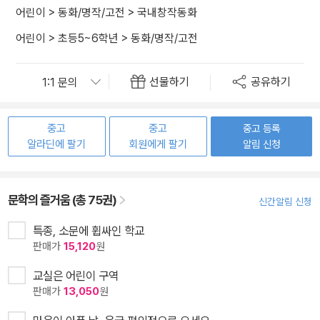
어린이
>
동화/명작/고전
>
국내창작동화
어린이
>
초등5~6학년
>
동화/명작/고전
선물하기
공유하기
중고
중고
중고 등록
알라딘에 팔기
회원에게 팔기
알림 신청
문학의 즐거움 (총 75권)
신간알림 신청
특종, 소문에 휩싸인 학교
판매가
15,120
원
교실은 어린이 구역
판매가
13,050
원