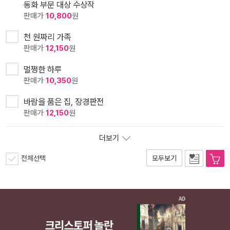
동화 부문 대상 수상작
판매가
10,800
원
천 원짜리 가족
판매가
12,150
원
멀쩡한 하루
판매가
10,350
원
바람을 품은 집, 장경판전
판매가
12,150
원
더보기
전체선택
모두보기