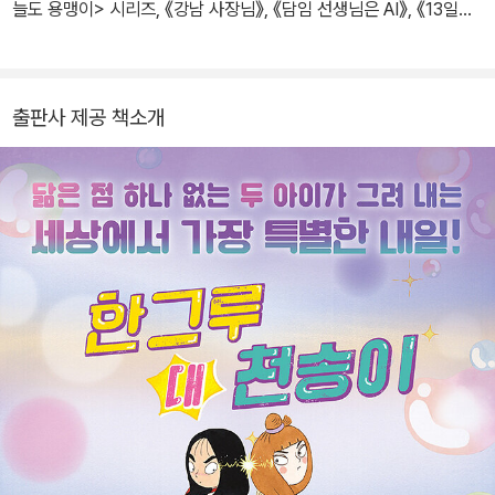
늘도 용맹이> 시리즈, 《강남 사장님》, 《담임 선생님은 AI》, 《13일의
단톡방》, 《열세 살의 덩크 슛》, 《맘대로 피구 규칙》 등에 그림을 그렸
다.
출판사 제공 책소개