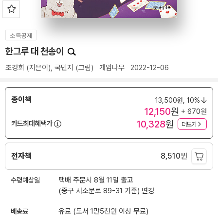
소득공제
한그루 대 천송이
조경희
(지은이),
국민지
(그림)
개암나무
2022-12-06
종이책
13,500
원,
10%
12,150
원
+ 670원
10,328
원
카드최대혜택가
더보기
전자책
8,510
원
수령예상일
택배 주문시 8월 11일 출고
(중구 서소문로 89-31 기준)
변경
배송료
유료 (도서 1만5천원 이상 무료)