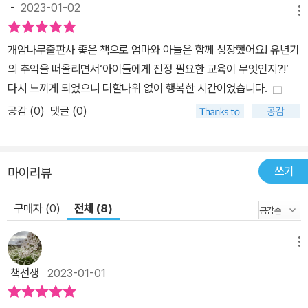
그루를 통해 아이들도 스스로를 사랑하는 일이 얼마나 멋진 일인지
-
2023-01-02
메뉴
경험할 것입니다. 학교가 끝나자마자 도망치듯이 교실을 빠져나왔다.
“응, 나 못됐어.” 다희의 말이 머릿속에 맴돌았다. 자신을 못됐다고 당
개암나무출판사 좋은 책으로 엄마와 아들은 함께 성장했어요! 유년기
당하게 말하는 다희가 반짝반짝 빛났다. “그래, 나 못됐어. 시기와 질
의 추억을 떠올리면서‘아이들에게 진정 필요한 교육이 무엇인지?!‘
투심으로 속이 뒤틀렸어. 가난 때문에 뒤틀린 속마음을 들키지 않으
다시 느끼게 되었으니 더할나위 없이 행복한 시간이었습니다.
려고 수학 문제집으로 숨어. 그래서 뭐? 어쩌라고? 내 소원은 세상 사
공감 (
0
)
댓글 (0)
람들이 모두 우리 집처럼 가난해지는 거야!” 다희의 말투를 흉내 내면
서 혼잣말을 했다. 얼음 조각을 와드득 씹은 것처럼 시원했다. - 본문
64쪽 참된 어른의 역할에 대하여 이 책에는 여러 어른이 등장합니다.
쓰기
마이리뷰
꿈을 강요하는 그릇된 모성애를 가진 엄마들, 물건을 훔친 아이를 혼
내는 대신 이익을 얻고 눈감아 주는 문구점 주인, 송이가 물건을 훔치
구매자 (0)
전체 (8)
자, 송이 엄마에게 사례금을 받는 대신 송이가 직접 와서 사과해야 한
다고 못 박는 문구점 할아버지와 그루의 고민을 주의 깊게 들어 주고,
메뉴
훈계의 말 대신, 정성 어린 조언을 해 주는 마술 가게 아저씨 등. 이러
한 상반된 어른들의 모습은 아이들에게 어떤 어른이 필요한지, 어른
책선생
2023-01-01
의 역할과 의무가 무엇인지 생각해 보게 합니다. 아이들은 스스로 잘