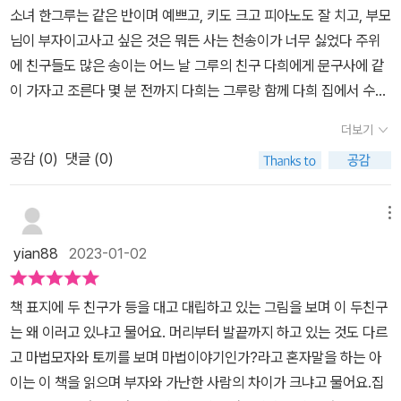
소녀 한그루는 같은 반이며 예쁘고, 키도 크고 피아노도 잘 치고, 부모
사이의 관계에 변화가 생기는 사건이 발생한답니다. 천송이는 문방구
그리신 책은 아이가 믿고 읽는다고 했는데 이 책의 그림도 그래서 더
님이 부자이고사고 싶은 것은 뭐든 사는 천송이가 너무 싫었다 주위
에서 물건을 훔치면서 엄마에게 시위하는 행동을 고치게 될지, 한그
욱 반가웠다.그림책에 비해 동화는 삽화의 양이나 역할이 크진 않지
에 친구들도 많은 송이는 어느 날 그루의 친구 다희에게 문구사에 같
루는 마음에 들지 않던 천송이와 친해질 수 있을까요? 천송이와 한그
만 애정하는 작가님의 그림이 있으면 더 손이 가는게 인지상정:)#개
이 가자고 조른다 몇 분 전까지 다희는 그루랑 함께 다희 집에서 수학
루는 어떻게 될까요? 그리고 천송이의 엄마의 소원대로 천송이는 판
암나무서평단 #초등추천 #동화책 #독서#독서일기 #책추천 #겨울
공부를 하자고 약속을 했는데 말이다 샤프를 사 준다는 말에 다희도
사를 , 한그루는 의사를 꿈꾸며 살아가게 될지 책에서 만나보세요.출
방학추천도서
더보기
거절 못하고송이랑 함께 교실을 나갔다 그루는 섭섭하고 외롭고 슬프
판사로부터 책을 제공받고 주관적으로 쓴 글입니다.
공감 (
0
)
댓글 (0)
기도 한 마음을 달래러 학교 근처 문구사에 들어간다하필 거기서 송
이와 다희를 만나는데송이가 머리핀과 모자를 슬쩍 책가방에 넣는 걸
보게 된다 송이의 태도가 이해 되지 않는 그루 말할 수 없는 비밀이 생
메뉴
겨 더 답답한 그루이다눈 깜짝하지 않고 거짓말을 하며 태연히 지내
yian88
2023-01-02
는 송이가 못마땅한 그루, 그런 그루에게 다희가다가와 말을 건다 “지
난 번 일로 화났어?”다희에게 퉁명스럽게 대답하자 다희는 오히려그
책 표지에 두 친구가 등을 대고 대립하고 있는 그림을 보며 이 두친구
루에게 비겁하다고 말하는데 뒷통수를 망치로 얻어맞은 것 처럼 멍해
는 왜 이러고 있냐고 물어요. 머리부터 발끝까지 하고 있는 것도 다르
진 한그루친구들에게 따돌림을 받기 싫어 혼자가편한 척, 괜찮은 척
고 마법모자와 토끼를 보며 마법이야기인가?라고 혼자말을 하는 아
했던 자신이 떠올라서이다송이에게 물건 훔친 잘못을 용서 받으라고
이는 이 책을 읽으며 부자와 가난한 사람의 차이가 크냐고 물어요.집
하는 그루그러나 엄마가 돈으로 해결 하겠지 라며 뉘우치지 않는 송