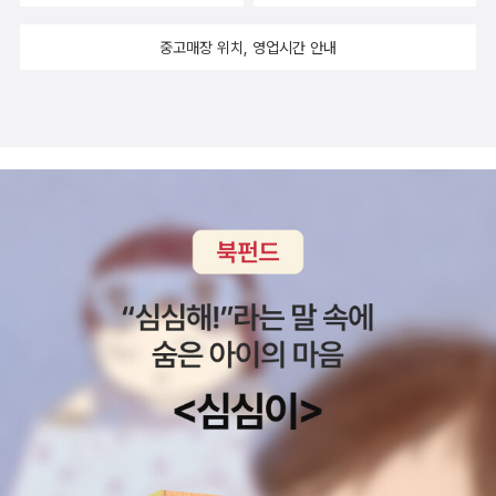
성하였습니다#한그루대천송이 #개암나무 #초등추천동화 #개암나
중고매장 위치, 영업시간 안내
무서포터즈 #개암나무서포터즈11기 #꿈 #친구 #우정