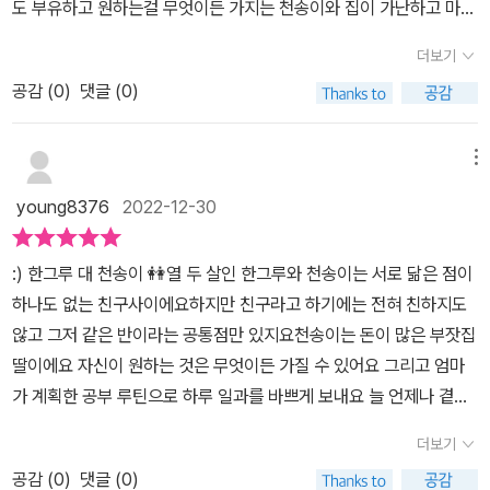
도 부유하고 원하는걸 무엇이든 가지는 천송이와 집이 가난하고 마음
이, 이런 송이와 그루 사이에티격태격 하며 미운 정이 스물스물 들어
속으로 원하지만 그 마음을 닫고 공부만 하는 한그루. 두 친구는 많은
간다닮은 것 하나 없는 둘이지만 엄마의 꿈을 대신 짊어지고 살아가
더보기
것이 달라요. 아이가 원하는 것과 그렇지 않은 것. 잘못된 행동에 대한
고 있다는 공통점 때문일까문구점에 가서 사과도 하고 시시콜콜한 일
공감 (
0
)
댓글 (0)
책임과 두 친구의 꿈을 향해 스스로 성장하는 모습을 담고 있었어요.
로싸우고 화해하고 싸우고 화해하고..무한반복이지만 하루라도 보지
아이는 두 친구의 입장이 되어 생각해 보았어요. 그리고 부모가 그리
않으면 눈에 가시가 돋을 것 같은 송이와 그루엄마의 꿈 대신 자신이
는 모습이 꿈이 되는건 너무 한거 같다고 해요. 그러면서 나의 꿈에 대
메뉴
좋아하고 하고 싶은 꿈을 꾸게 된 두 친구의 앞으로가 기대 된다아빠
해 얘기를 하는 아이였어요.학교에서도 나와 많이 다른 친구들이 많
가 청각 장애인이고 집안 사정이 좋지 못한 한그루의 배경 (장애=가
young8376
2022-12-30
다고 해요. 한그루와 천송이의 고민만큼은 아니지만 아이들의 입장에
난)이 아이가 읽으면서 부정적인 것으로 인식 되진 않을까 라는 생각
서 생각해 볼 수 있는 책이였어요.
도 들었지만 가난이 장애가 되지않고 미래에 걸림돌이 되지 않음을
:) 한그루 대 천송이 👭열 두 살인 한그루와 천송이는 서로 닮은 점이
이야기 나눌 수 있는 좋은 시간이었다 또한 우정이나 꿈, 비젼, 아이들
하나도 없는 친구사이에요하지만 친구라고 하기에는 전혀 친하지도
이 당장 선택할 수 없는 것들에 대해서 생각 해 볼 수 있어서 좋았고아
않고 그저 같은 반이라는 공통점만 있지요천송이는 돈이 많은 부잣집
이가 스스로 좋아하는 일이 무엇인지 생각하고선택하며 선택에 대해
딸이에요 자신이 원하는 것은 무엇이든 가질 수 있어요 그리고 엄마
책임감을 가지고 노력 해야함을 느낄 수 있는 소중한 시간이 된 것 같
가 계획한 공부 루틴으로 하루 일과를 바쁘게 보내요 늘 언제나 곁에
다 진짜 친구가 되어가는 과정을 담고 나를 더 사랑해야 함을 재미있
엄마가 있어서 잠깐 쉴 수 있는 틈도 허락되지 않아요반면에 한그루
더보기
으면서도 감동적으로 풀어놓은 책 좋은 책 보내주셔서 감사합니다 ...
는 가난한 가정 환경 속에서 사는데 다른 사람들도 모두 자신처럼 가
#도서협찬 #이벤트인증 #북스타그램#서평단후기#독서기록#저학
공감 (
0
)
댓글 (0)
난해졌으면 하고 바래요 청각장애인이신 엄마와 아빠가 없을 때만 티