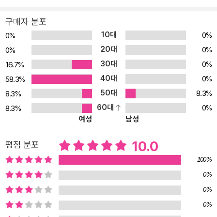
없어도 서로를 위하는 마음만 있다면 진정한 우정을 나눌 수 있다는
것을 깨닫지요. 그루와 송이를 통해 진정한 우정의 의미를 생각해 보
구매자 분포
길 바랍니다. 내가 못 한 말을 해 가며 자기 일처럼 따지고 화를 내 주
10대
0%
0%
는 송이를 하마터면 와락 끌어안을 뻔했다. 혼자가 아닌, 둘이 되는 기
20대
0%
0%
분이 이런 걸까. 송이와 티격태격하느라 점심을 걸렀는데도 속이 든
30대
0%
16.7%
든했다. - 본문 130쪽 진짜 내가 좋아하는 일을 깨닫는 기쁨 꿈을 꾸
40대
0%
58.3%
게 된 동기를 선뜻 대답할 수 있는 사람은 몇 없을 것입니다. 내가 진
50대
8.3%
8.3%
짜 좋아하는 게 무엇인지, 어떤 꿈을 꾸어야 행복할지 고민해 본 적 없
60대
0%
8.3%
이, 엄마나 선생님 등 타인에 의해 꿈을 갖게 된 경우가 많기 때문입니
여성
남성
다. 꿈이란 내가 간절히 원하고 이루길 바라는 것입니다. 부모의 기대,
다른 사람의 시선 때문에 선택하는 것은 나의 꿈이 아닐뿐더러, 꿈을
10.0
평점 분포
이루고 나서도 행복하지 않지요. 그루와 송이 또한 엄마의 뜻에 따라
100%
각각 ‘의사’와 ‘판사’를 꿈꾸지요. 그러나 마술사 아저씨와 문구점 할
0%
아버지를 만나며 진짜 자기가 원하는 것을 발견하고, 그것을 위해 노
0%
력하기 시작합니다. 송이는 말합니다. 자기가 ‘나무 의사’를 꿈꾸는 이
유는 ‘그냥 좋아서’라고요. 꿈을 꾸는 데 꼭 특별한 이유가 필요한 것
0%