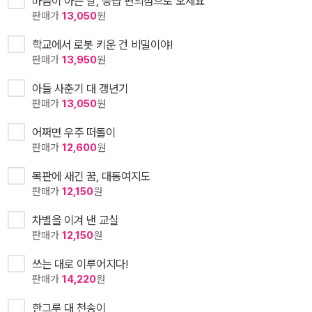
마음이 아픈 날, 응급 편의점으로 오세요
판매가
13,050
원
학교에서 로봇 키운 건 비밀이야!
판매가
13,950
원
아들 사춘기 대 갱년기
판매가
13,050
원
어쩌면 우주 떠돌이
판매가
12,600
원
목판에 새긴 꿈, 대동여지도
판매가
12,150
원
차별을 이겨 낸 교실
판매가
12,150
원
쓰는 대로 이루어지다!
판매가
14,220
원
한그루 대 천송이