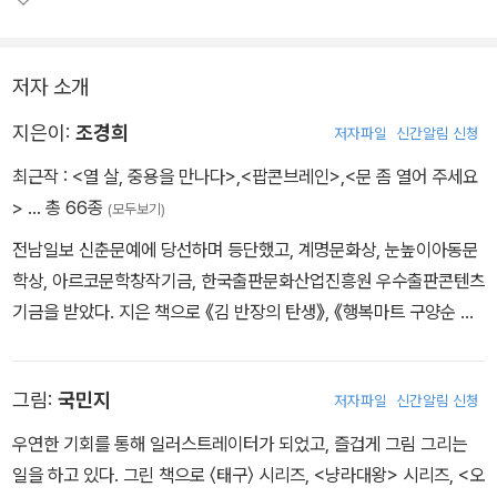
저자 소개
지은이:
조경희
저자파일
신간알림 신청
최근작 :
<열 살, 중용을 만나다>
,
<팝콘브레인>
,
<문 좀 열어 주세요
>
… 총 66종
(모두보기)
전남일보 신춘문예에 당선하며 등단했고, 계명문화상, 눈높이아동문
학상, 아르코문학창작기금, 한국출판문화산업진흥원 우수출판콘텐츠
기금을 받았다. 지은 책으로 《김 반장의 탄생》, 《행복마트 구양순 여
사는 오늘도 스마일》, 《직업을 파는 상점》, 《무역전쟁: 토마토 파이터
vs 엔젤드래곤》, 《내 마음을 알아주는 좋은 친구 만들기》, 《한그루
그림:
국민지
저자파일
신간알림 신청
대 천송이》, 《미래를 지켜 줘》, 《소원 일기장》, 《열 살, 손자병법을 만
나다》 등이 있다.
우연한 기회를 통해 일러스트레이터가 되었고, 즐겁게 그림 그리는
일을 하고 있다. 그린 책으로 〈태구〉 시리즈, <냥라대왕> 시리즈, <오