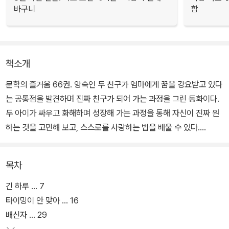
바구니
합
책소개
문학의 즐거움 66권. 앙숙인 두 친구가 엄마에게 꿈을 강요받고 있다
는 공통점을 발견하며 진짜 친구가 되어 가는 과정을 그린 동화이다.
두 아이가 싸우고 화해하며 성장해 가는 과정을 통해 자신이 진짜 원
하는 것을 고민해 보고, 스스로를 사랑하는 법을 배울 수 있다.
하나부터 열까지 다른 점투성이인 두 아이가 송이의 도둑질 사건, 신
목차
비한 마술 가게 방문 등 여러 에피소드를 함께 겪으면서 서서히 마음
을 열어 가는 과정을 탄탄하게 그린 작품이다. 또한 선악 구조만으로
긴 하루 … 7
규정할 수 없는 아이들의 복잡한 심리를 사실적으로 묘사하여 두 아
타이밍이 안 맞아 … 16
이의 입장을 모두 헤아려 볼 수 있도록 돕는다.
배신자 … 29