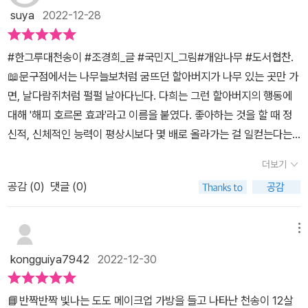
있답니다. 그런 천송이를 엄마는 매일 데리러 오고 있지요. 그에 반해
suya
2022-12-28
한그루는 가난한 환경에서 자라 모든 사람들이 가난하게 살았으면 좋
겠다고 생각을 해요. 집에서는 청각장애인인 아빠와 엄마가 없을때만
#한그루대천송이 #조경희_글 #국민지_그림#개암나무 #도서협찬.
티비를 조금 보고 평소에는 수학문제집을 풀면서 하루를 보내지요.
📖문구점에서는 나무늘보처럼 굼뜨던 할아버지가 나무 있는 곳만 가
학교에서 조차 자신의 감정을 숨기고 자발적 왕따를 자처하면서 수학
면, 날다람쥐처럼 펄펄 날아다닌다. 다희는 그런 할아버지의 행동에
문제집 속으로 숨어버리는 아이랍니다. 너무나 완벽해보이는 천송이
대해 '해피 호르몬 효과'라고 이름을 붙였다. 좋아하는 것을 할 때 정
이지만 아무도 모르는 줄 알았던 비밀을 한그루가 보게 된답니다. 한
신적, 신체적인 능력이 평상시보다 몇 배로 올라가는 걸 일컫는다는
그루는 그 사실을 누구에게도 말하지 못하고 악몽까지 꾸게 되지요.
설명도 덧붙였다..💡반에 은따였던 한그루가 천송이의 비행을 알게
더보기
문구점에서 물건을 훔쳐 가방에 넣은 천송이와 그런 딸의 행동을 알
되고 둘 사이에 이상한 기류가 흐르는데...여학생들 사이에 있는 시기
면서도 문구점에 찾아가 천송이가 훔친 물건에 대한 돈을 지불하면서
공감 (
0
)
댓글 (0)
질투를 잘 그려낸 것 같다. 항상 아이들 사이에 둘러싸여 있지만 지나
공부하느라 쌓인 스트레스를 푸는 거라고 이야기 하는 천송이의 엄마
치게 시선을 의식하는 천송이에게도 말 못할 사정이 있다는 걸 알게
모습에 한그루는 이해가 가질 않았지요. 천송이의 엄마는 그렇게 해
된 한그루는 마음을 열고 친구가 될 수 있을지 흥미진진하다.우정, 꿈,
메뉴
야 했을까요? 천송이가 문구점에서 훔치는 것을 알았을때 돈으로 해
아이들이 선택할 수 없었던 것들에 대해서 생각 해 보게 해 줘서 좋은
kongguiya7942
2022-12-30
결할 것이 아니라 사과를 하게 하고 혼을 내야 했을텐데말이예요. 집
것 같다.아빠가 청각 장애인이고 집안 사정이 좋지 못한 한그루의 배
에 돈이 많으니 공부 열심히 해서 판사만 되면 된다고 강요하는 천송
경설정이 장애=가난으로 아이들에게 읽히지는 않을지...그런 부분도
📘반짝반짝 빛나는 도도 메이크업 가방을 들고 나타난 천송이 12살
이의 엄마의 모습이 씁쓸하게 다가왔답니다. 그런 천송이와 한그루
아이와 책 읽고 이야기 나누면 좋을 것 같다. 국민지 작가님이 그림을