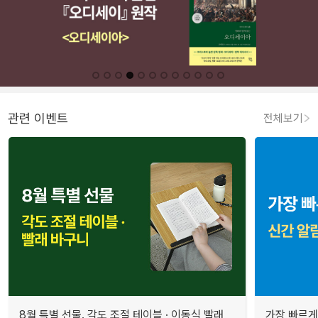
관련 이벤트
전체보기
8월 특별 선물. 각도 조절 테이블 · 이동식 빨래
가장 빠르게