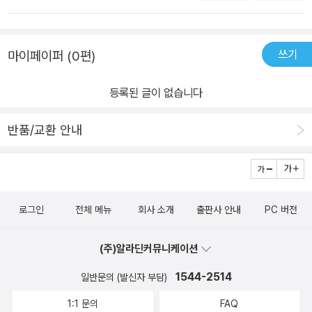
년도서#어린이동화#신간도서#창작동화#개암나무출판사#한그루
비를 볼 수 있고 평소에는 늘 수학문제집을 풀어요 또 학교에서는 자
대천송이
발적 왕따라서 언제나 혼자서 따분한 나날들을 보내요남들이 다 부러
쓰기
마이페이퍼 (0편)
워하는 천송이라고 생각한 한그루는 어느날 천송이가 문구점에서 물
건을 훔치는 장면을 목격하게 돼요 그런데 혼을 내야하는 천송이의
등록된 글이 없습니다
엄마는 오히려 그런 모습을 못 본 척하며 문구점에 가서 자신의 딸이
훔친 물건의 값을 당당히 지불하며 공부로 인해 받은 스트레스를 푸
반품/교환 안내
는 거라고 해요한그루는 자신과 다른 삶을 살고 있는 천송이를 보며
내심 부러워 하다가도 천송이 엄마의 잘못된 교육법을 보고 많은 생
각들을 하게 돼요 무엇이 아이를 위해 좋을지 가장 먼저 생각해야 하
는 부모의 그릇된 교육 방식에 화가 나기도 하네요어떤 사건을 계기
로그인
전체 메뉴
회사 소개
출판사 안내
PC 버전
로 한그루와 천송이의 관계 변화가 생기게 되는데 한그루와 천송이의
앙숙 관계에도 변화가 있을까요?책을 읽으며 어린 아이들도 자신이
(주)알라딘커뮤니케이션
무엇을 원하는지 분명히 알고 가족 외에 친구의 소중함을 깨달 수 있
는 시간이 되는 것 같아요 우리의 모든 아이들이 자유롭게 미래의 꿈
1544-2514
일반문의 (발신자 부담)
을 꿀 수 있는 세상이 되었으면 좋겠네요 @gaeamtree 감사합니다
1:1 문의
FAQ
📝 해당 서평은 출판사로부터 책을 제공 받아주관적인 의견으로 작