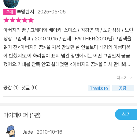
투명한지
2025-05-05
아버지의 꿈 / 그레이엄 베이커-스미스 / 김경연 역 / 노란상상 / 노란
상상 그림책 4 / 2010.10.15 / 원제 : FArTHER(2010년)그림책을
읽기 전<아버지의 꿈>을 처음 만났던 날 인물보다 배경의 아름다움
에 반했지요.이 화려함이 표지 넘긴 장면에서는 어떤 그림일지 궁금
했어요.기대를 잔뜩 안고 설레었던 <아버지의 꿈>을 다시 만나봐요.
그림책 읽기하늘을 나는 꿈은 아버지를 가만 내버려두지 않았습니다.
더보기
때로는 꿈이 이루어질 것처럼 보였습니다.아버지는 단 한 번도 하늘
공감 (
1
)
댓글 (0)
로 날아오르지 못했습니다.그러던 어느 날, 아버지는 부름을 받고 떠
나야 했습니다.아버지의 꿈은 내가 다 자랄 때까지 가만히 기다렸습
니다.나는 아버지가 만든 날개를 꺼냈습니다.그림책을 읽고소년의 아
쓰기
마이페이퍼 (1편)
버지는 하늘을 나는 꿈을 가지고 있어요.그 꿈은 때로는 이루어질 것
같아 기뻐하기도 했지만 아버지의 꿈은 우울한 날이 더 많았어요.아
Jade
2010-10-16
메뉴
버지가 전쟁터로 소집되고 집으로 돌아오지 않게 되자 하늘을 나는