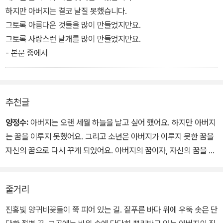
하지만 아버지는 결코 날질 못했습니다.
그토록 아름다운 것들을 많이 만들었지만요.
그토록 사랑스런 날개를 많이 만들었지만요.
- 본문 중에서
추천글
양정수:
아버지는 오랜 세월 하늘을 날고 싶어 했어요. 하지만 아버지
는 꿈을 이루지 못했어요. 그리고 소년은 아버지가 이루지 못한 꿈을
자신의 꿈으로 다시 꾸게 되었어요. 아버지의 꿈이자, 자신의 꿈을 이
뤄내기 위해 노력하기 시작했지요. 꿈을 갖는 것, 그리고 그것을 이루
고자 하는 마음만 있다면, 꿈이란 영원히 우리 마음 속에 살아 있답니
줄거리
다. "아버지의 꿈은 내가 다 자랄 때까지 가만히 기다렸습니다. 그리
고 어느날 내게 말을 걸었습니다."
진홍빛 양귀비꽃들이 쭉 피어 있는 길. 짙푸른 바다 위에 우뚝 솟은 단