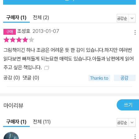
꿈을 기억하는 소년. 그리고 오랜 시간이 흐른 뒤 못다 한 아버지의 꿈
을 이루며 아버지와 하나가 된 아들. <아버지의 꿈>은 단순히 아버지
에게서 아들에게 전해지는 꿈 이야기만이 아니다. 꿈을 갖는 것, 그리
구매자 (1)
전체 (2)
고 그것을 이루고자 하는 그 마음만 있다면, 꿈이란 영원히 우리 마음
조성호
2013-01-07
속에 살아 있다는 것을 보여 준다.
메뉴
그림책이긴 하나 조금은 어려운 듯 한 감이 있습니다.하지만 여러번
읽다보면 빠져들게 되는묘한 매력도 있습니다.아들과 남편에게 읽어
주고 싶은 책입니다.
공감 (
0
)
댓글 (0)
쓰기
마이리뷰
구매자 (1)
전체 (11)
메뉴