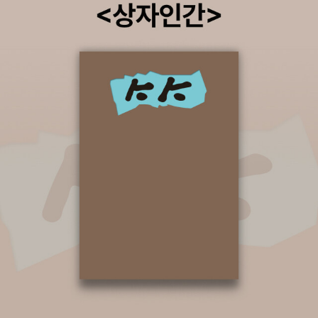
그에 더 많은 이야기가 있더라고요.르네 마그리트 이야기, 그리스 신
관심이 많은데, 영어와 세계사를 함께 공부할 수 있다는 홍보문구를
화 이카로스, 유독 빨간 양귀비꽃, 영국적인 잉글리시 코카 스파니엘,
보고 그냥 지나칠 수 없었던 책 자음과 모음에서 나오는 과학자가 들
그리고 그레이엄 베이커-스미스 작가님의 이야기까지 말이지요.힐씨
려주는 과학 이야기 시리즈가 새로운 표지로 재구성되어 출간되었네
님의 <아버지의 꿈> 포스팅 : https://blog.naver.com/hillsea92/
요. 다 구입해서 읽어보고 싶지만, 워낙 방대한 분량이라서 꼭 읽고 싶
220412766679- 그레이엄 베이커-스미스 작가님의 그림책 -독학
은 책만 골라야 할 것 같아 넘 아쉽네요. 나머지는 도서관에서...과학
으로 일러스트를 공부한 뒤, 다양한 어린이책에 그림을 그렸습니다.
자가 들려주는 과학 이야기 세트 도서 - 정말 탐이 납니다. 좀 무리를
창의적인 발상과 행동, 다양한 스타일과 매체로 끊임없이 실험하며
하더라도 한 달에 한 세트씩 구입을 하면 어떨까 고민이 될만큼 과학
그림책을 만들고 있습니다.<하늘을 나는 꿈>은 작가의 어린 시절 경
에 대해 참 재미있고 자세하게 써놓은 책이라 욕심이 나네요.과학 공
험을 바탕으로 만들어진 그림책이며, 이 책으로 2011년에 케이트 그
부할 때 두고두고 쭈욱 읽으면 정말 유익한 책. 코믹 메이플 스토리 오
린어웨이 상을 받았습니다. - 출판사 노란상상 작가 소개 내용<아버
프라인 RPG 42 송도수 지음, 서정은 그림 / 서울문화사 / 2010년 1
지의 꿈>에 대한 그레이엄 베이커-스미스의 인터뷰(2010년 10월)
0월이 책은 머리 식히며 읽기에 딱 좋은 책. 어느 새 이렇게 많이 출간
행복한 그림책 읽기! 투명 한지입니다.​​​​​
이 되었는지... ^^이용규 내려놓음 2종 세트 (한정판) 이용규 지음 /
규장(규장문화사) / 2007년 12월 이외수 장편소설 컬렉션 - 전7권
이외수 지음 / 해냄 / 2010년 10월더블 - 전2권 박민규 지음 / 창비
(창작과비평사) / 2010년 11월이윤기의 그리스 로마 신화 세트 - 전
5권 이윤기 지음 / 웅진지식하우스(웅진닷컴) / 2010년 10월