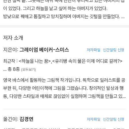
단한 절벽 끝. 그곳에는 바위 속에 단단히 뿌리박고 있는 아버지의 집
이 있었다. 그리고 하늘을 날고 싶어 하는 아버지가 있었다.
밤낮으로 꿰매고 톱질하고 망치질하며 아버지는 깃털을 만들었다. 때
로는 아버지는 소년과 함께 해변을 달리기도, 낚시를 하기도, 크리켓
놀이도 했다. 그러나 아버지는 하늘을 날지 못했다. 수많은 깃털로 사
저자 소개
랑스런 날개를 만들었음에도 아버지는 결코 한 번도 하늘을 날지 못
했다. 아버지의 꿈은 아버지를 가만 내버려두지 않았다. 놀 시간도 잠
지은이:
그레이엄 베이커-스미스
저자파일
신간알림 신청
잘 시간도 다른 것을 생각할 시간도 주지 않았다. 마치 이래라저래라
최근작 :
<하늘을 나는 꿈>
,
<유리병 속의 물은 이제 어디로 갈까?>
하는 대장 같았다. 아버지의 꿈은 그랬다. 아버지의 꿈은 아버지를 무
… 총 8종
(모두보기)
모한 사람으로 만들기도 했고, 아버지를 열정적인 사람으로 만들기도
영국 바스에서 활동하는 그림책 작가입니다. 독학으로 일러스트를 공
했다.
부한 뒤, 다양한 어린이책에 그림을 그렸습니다. 창의적인 발상과 행
하늘을 날고 싶어 했던 아버지. 결국 아버지는 그 꿈을 이루지 못했다.
동, 다양한 스타일과 매체로 끊임없이 실험하며 그림책을 만들고 있
그러나 아버지의 꿈은 거기서 끝나지 않았다. 오랜 시간이 흐른 어느
습니다. 《하늘을 나는 꿈》은 작가의 어린 시절 경험을 바탕으로 만들
날, 아버지의 꿈은 어른이 된 소년에게 찾아왔다. 그리고 소년은 아버
어진 그림책이며, 이 책으로 2011년에 케이트 그린어웨이 상을 받았
지의 꿈과 다시 만난다. 어른이 된 소년은 생각한다. 만약 아버지의 꿈
옮긴이:
김경연
저자파일
신간알림 신청
습니다.
이 자신의 아들에게 찾아온다면 아들은 어떻게 할지 궁금하다고…….