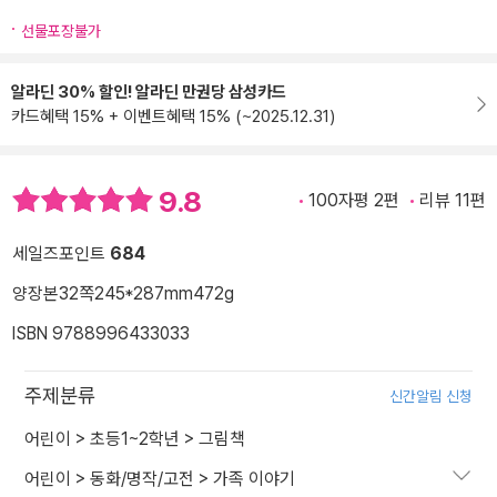
선물포장불가
알라딘 30% 할인! 알라딘 만권당 삼성카드
카드혜택 15% + 이벤트혜택 15% (~2025.12.31)
9.8
100자평 2편
리뷰 11편
세일즈포인트
684
양장본
32쪽
245*287mm
472g
ISBN 9788996433033
주제분류
신간알림 신청
어린이
>
초등1~2학년
>
그림책
어린이
>
동화/명작/고전
>
가족 이야기