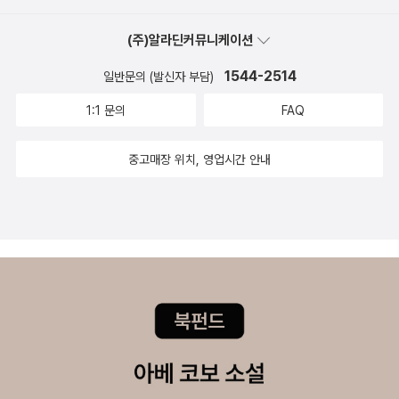
으로 인한 아버지의 죽음을 붉은 양귀비가 상징적으로 보여주며 상실
재에 대한 관심이 더 많아지길 바라고 있네요. 할머니, 어디 가요? 세
을 의미하고 있지요.<아버지의 꿈>은 꿈, 상실, 유산, 등 다양한 주제
(주)알라딘커뮤니케이션
트 - 전4권 조혜란 글.그림 / 보리 / 2010년 10월쿠폰북에서 나오는
를 머금고 있어요.- <아버지의 꿈> 2025년 개정판 <하늘을 나는 꿈
개념잡는 수학동화 시리즈도 참 마음에 드는 책입니다.어려운 수학을
1544-2514
일반문의 (발신자 부담)
> -2010년 출판사 노란상상에서 <아버지의 꿈>을 한글 번역 출간되
보다 쉽게 접근할 수 있는 수학동화가 많이 있는데, 이런 책은 초등학
었어요.2025년 2월 출판사 노란상상에서 표지, 제목을 바꾸고 개정
1:1 문의
FAQ
생들이 두고두고 읽으면 좋을 것 같네요.위엄가득 빅토리아 여왕 앨
판으로 출간되었지요.확~ 달라진 표지로 출판사 노란상상 SNS의
런 맥도널드 지음, 클리브 고다드 그림, 김은숙 옮김 / 주니어김영사 /
중고매장 위치, 영업시간 안내
스토리에 올라왔을 때본문의 그림은 분명 아는데 제목과 표지가 달라
2010년 10월주니어김영사에서 나오는 스테디셀러 .[앗, 이렇게 생
서 어리둥절했어요.김경연 작가님의 번역은 그대로이며, 장면 속에서
생한 역사.고전이]도 언제나 좋아요.떴다! 지식탐험대 시리즈도 올해
문장의 위치만 조금 바뀐 것 같아요.표지의 환상적인 구름의 그림 뒤
나온 시리즈 중에 마음에 쏙 들어요. 현재 9권까지 나왔네요. 교과서
로 펼쳐질 아버지의 <하늘을 나는 꿈>도 읽어보고 싶네요.- <아버지
과 연계되는 내용 역시 충실해서 좋구요. 마법의 문 1 /마법의 문 2 제
의 꿈> 자세히 들여다보기 -그림책은 텍스트에 담기지 않은 많은 것
로니모 스틸턴 지음, 이현경 옮김 / 주니어랜덤 / 2010년 10월아이
들이 장면에 녹아 있어요.그중에서도 글꼴과 글자의 크기를 이용한
들이 좋아하는 제로니모 스틸톤의 책이 또 번역되어 나왔답니다.영어
타이포는 장면에 더 몰입할 수 있게 도와주지요.원작의 타이포를 확
원서도 좋지만, 역시 한글로 번역된 책이 더 좋네요. 버럭 아빠와 지구
인하면서 정교하고도 섬세한 이미지에 잘 녹아 있어서 꼬옥 보여드리
반바퀴 김혜리 지음, 이량덕 그림 / 주니어김영사 / 2010년 10월영
고 싶었어요.글자의 끝자락을 잡고 그림과 이어지면서 눈앞에서 펼쳐
어와 세계사 동시에 공부하기 우에다 이치조우 외 지음, 황혜숙 옮김,
보이는 <아버지의 꿈>을 상상했어요.뭘 더 하려다.... 힐씨님의 블로
송기영 감수 / 명진출판사 / 2010년 10월세계사 책에는 개인적으로