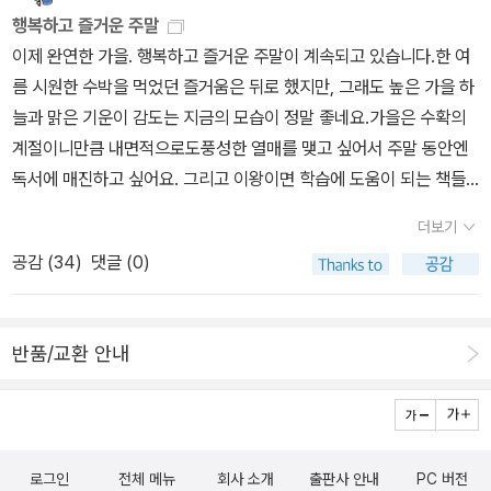
꿈은 사라져 버리는 것 같았어요.하지만 세월이 흐른 뒤 꿈이 아들에
행복하고 즐거운 주말
게 말을 걸었고, 아들은 아버지의 꿈을 이뤄주기로 하지요.저는 일러
이제 완연한 가을. 행복하고 즐거운 주말이 계속되고 있습니다.한 여
스트에 끌림이 먼저였어요. 환상적이면서도 아름다웠던 장면들에 반
름 시원한 수박을 먹었던 즐거움은 뒤로 했지만, 그래도 높은 가을 하
하게 되었어요.처음에는 인물의 모습에는 낯섦이 있었지만 그림의 디
늘과 맑은 기운이 감도는 지금의 모습이 정말 좋네요.가을은 수확의
테일들에 매료되더라고요.특히, 곳곳에 등장하는 날개 무늬와 자세히
계절이니만큼 내면적으로도풍성한 열매를 맺고 싶어서 주말 동안엔
보아야 보이는 벽지와 구름에 그려진 날개와 새들이 있지요.그중에서
독서에 매진하고 싶어요. 그리고 이왕이면 학습에 도움이 되는 책들
도 아들이 하늘을 날아올랐을 때 날개 끝에 보이는 아버지의 손!텍스
도 많이 많이 읽었으면 하는 바람이 있답니다.책만큼 이 세상에서 좋
더보기
트가 담지 못한 것들을 그림에 정교하고도 섬세하게 담아내고 있지
은 것은 없는 것 같습니다. 물론 친구도 가족도 소중하지만 그 옆에 책
요.사진, 콜라주, 그림으로 완성된 독창적이고 환상적인 마법 같은 작
공감 (
34
)
댓글 (0)
이 있으면 더욱 좋지요. 함께 책을 읽기도 하고, 서로 의견을 나누기도
가님만의 스타일이지요.그레이엄 베이커-스미스 작가 자신의 실제
하는 멋진 존재 - 책이 아닐까 싶어요.한 줄의 반성문 유타루 지음, 오
경험을 바탕으로 만들어진 이야기이지요.소년은 실패하는 아버지라
승민 그림 / 시공주니어 / 2010년 10월 시공주니어문고는 아이들과
고 생각하지 않고, 아름다운 것들을 많이 만들었다고 이야기하지요.
반품/교환 안내
엄마들에게 모두 사랑을 받는 필독서같네요. 이번에 나온 책 제목이
꿈을 향한 끊임없는 열정과 마음에 소년이 배운 것을 실패에 대한 두
[한 줄의 반성문]인 것을 보고, 학창시절이 떠오르는 분들이 많을 것
려움이 아니라 일어서는 용기였겠지요.아버지가 남겨준 유산은 바로
같네요.한 권으로 보는 그림 문화재 백과 이광표 지음, 이혁 그림 / 진
꿈을 향해지지 않는 마음이 아닐까요?대부분의 장면에서 하늘과 새
선아이 / 2010년 10월 진선아이에서 나오는 시리즈.한 권으로 보는
로 이어지는 꿈은 빛과 함께 나타나니 더욱 희망적으로 보여요.전쟁
로그인
전체 메뉴
회사 소개
출판사 안내
PC 버전
~ 으로 시작되는 책 모두 탐이 납니다.이 책을 보면서 우리나라 문화