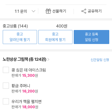
선물하기
공유하기
중고상품 (144)
400원
중고
중고
중고 등록
알라딘에 팔기
회원에게 팔기
알림 신청
노란상상 그림책 (총 124권)
신간알림 신청
콩 심은 데 아이스크림
판매가
15,300
원
황금 주머니
판매가
16,200
원
우리가 책을 펼치면
판매가
18,000
원