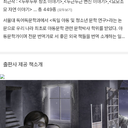
최근작 :
<두루두루 창조 이야기>
,
<두근두근 변신 이야기>
,
<요모조
모 자연 이야기>
… 총 449종
(모두보기)
서울대 독어독문학과에서 <독일 아동 및 청소년 문학 연구>라는 논
문으로 우리 나라 최초로 아동문학 관련 문학박사 학위를 받았다. 아
동문학가이며 전문 번역가로 서 좋은 외국 책들을 번역 소개하는 일
을 오랫동안 해 오고 있으며, 풍부한 경험에 서 얻은 아이들에 대한 깊
은 이해를 바탕으로 정확하고 감각 있는 번역을 한다. 옮긴 책으로는
《괴테가 한 아이와 주고받은 편지》 《프란츠 이야기 시리즈》 《완역 그
출판사 제공 책소개
림동화집》(전10권) 《생각을 모으는 사람》 등이 있다.