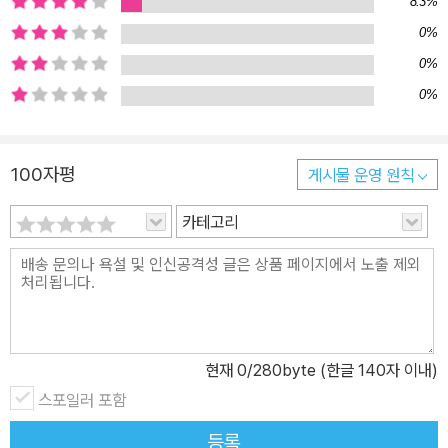
<아버지의 꿈>은 아버지의 꿈만이 아닌, 가족의 이야기다. 우리는 꿈
8.3%
꿀 수 있다는 것이 얼마나 소중한 것인지, 또한 오랜 시간이 흘러도 아
0%
버지와 아들, 그리고 또 아들에게 전해질 수 있는 꿈이 있다는 것이 얼
0%
마나 행복한 일인지 느낄 수 있을 것이다. 믿을 수 없는 세계로의 한
0%
걸음. 그것은 바로 꿈! <아버지의 꿈>은 작가 자신의 실제 어릴 적 경
험을 바탕으로 만든 이야기라고 한다. 곳곳에 꿈을 위해 노력하는 아
버지의 모습과 그것을 지켜보던 자신의 어린 시절의 추억이 고스란히
100자평
게시물 운영 원칙
녹아있다. 독학으로 그림 공부를 했다는 것이 믿기지 않을 정도로 그
카테고리
레이엄 베이커-스미스의 그림은 놀랍다. 강렬한 색감과 환상적인 연
출을 통해 아버지에 대한 추억을 살며시 끄집어내 되살려내고 있다.
꿈이란, 단순히 직업을 고민하는 것이 아니다. 꿈이란 사람에게 믿을
수 없을 정도로 놀라운 힘과 열정을 이끌어낸다. 그렇기에 수많은 좌
절과 실패에도 불구하고 조금씩 앞으로 나갈 수 있는 것이다. 또한 이
루지 못했다고 끝나는 것이 아니다. 꿈이란 그것을 포기하지 않는 한
현재
0
/280byte (한글 140자 이내)
영원히 계속되는 것이다. 오랜 세월 그 수많은 노력에도 불구하고 결
스포일러 포함
국 나라의 부름을 받고 돌아오지 못한 아버지. 아버지의 이루지 못한
등록