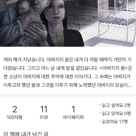
여러 해가 지났습니다. 아버지의 꿈은 내가 다 자랄 때까지 가만히 기
다렸습니다. 그리고 어느 날 내게 말을 걸었습니다. <아버지의 꿈>은
한 소년의 아버지에 대한 추억에 대한 이야기다. 그 속에는 아버지가
이루고자 했던 꿈과 그것을 이루기 위해 노력했던 아버지의 모습이
고스란히 녹아 있다. 그레이엄 베이커-스미스 작가 자신의 실제 경험
을 바탕으로 만들어진 이 이야기는 '꿈'이란 이루지 못했다고 끝나는
읽고 싶어요 2명
2
11
1
것이 아닌, 그 마음과 열정이 남아 있는 한 영원히 살아 있음을 우리에
읽고 있어요 0명
100자평
리뷰
마이페이퍼
게 보여 준다. 아버지에게서 아들에게로 전해지는 소중한 꿈 이야기
읽었어요 17명
때로는 이루어질 것만 같아 보였던 아버지의 꿈. 그러나 언제나 실패
이 책에 내가 남긴 글