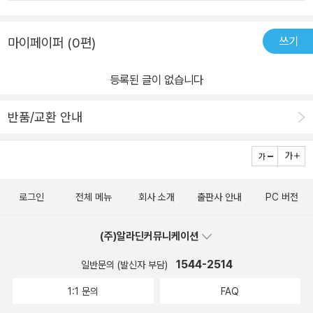
지요. 《아버지의 보물 상자》는 잿더미 한복판에서 아이한테 ‘가장 빛
나는 하나’라고 이야기하면서 물려준 ‘책’을 다룹니다. 돈도 빛돌(보
쓰기
마이페이퍼 (0편)
석)도 아닌 ‘옛사람이 입에서 입으로 물려준 이야기를 담은 책’ 하나
를 아이더러 꼭 고이 건사하라고 얘기했다지요. ‘옛이야기책을 남긴
등록된 글이 없습니다
아버지’는 이슬처럼 사라집니다. 아이는 그깟 책이 뭐가 대수로운지
도무지 헤아릴 길이 없습니다. 이러다가 어른이 된 아이는 문득 ‘고이
반품/교환 안내
건사하려고 나무 곁에 파묻은 책’이 떠올랐고, 싸움물결이 사라진 땅
에서 ‘파묻어 건사한 책’을 찾아내어 첫 쪽을 넘기면서 ‘왜 옛이야기를
담은 책 하나’가 가장 빛나는가 하는 대목을 깨달았다고 해요. 모든 책
은 저마다 값집니다만 꼭 하나 남길 책이라면 제대로 엮은 ‘옛이야
로그인
전체 메뉴
회사 소개
출판사 안내
PC 버전
기’하고 ‘낱말책’일 테지요.ㅅㄴㄹ#TheTreasureBox #Margaret
Wild #FreyaBlackwood내가 남길 책 하나는제대로 쓰고 엮은 ‘낱
(주)알라딘커뮤니케이션
말책(사전)’이겠지.‘단어장’이 아닌 ‘말꽃(사전)’을.※ 글쓴이숲노래
(최종규) : 우리말꽃(국어사전)을 쓰고 “말꽃 짓는 책숲”을 꾸리는 사
1544-2514
일반문의 (발신자 부담)
람. 《쉬운 말이 평화》, 《곁말》, 《곁책》, 《새로 쓰는 비슷한말 꾸러미
1:1 문의
FAQ
사전》, 《새로 쓰는 겹말 꾸러미 사전》, 《새로 쓰는 우리말 꾸러미 사