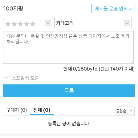
일깨워 줍니다. "이 책에는 우리 민족의 이야기가 담겨 있단다. 우리
100자평
게시물 운영 원칙
들의 이야기가 바로 보물이지. 돈이나 보석보다 귀한 보물." 아버지가
남긴 마지막 약속을 지켜 낸 어린 피터의 모습을 찬찬히 들여다보면
카테고리
우리는 아무리 힘들고 절망적인 상황에서도 용기와 믿음을 잃지 않는
것이 얼마나 소중하고, 결국 그 약속의 힘이 얼마나 중요했는지를 가
슴 깊이 느끼게 될 것입니다. 피터는 그 책을 책꽂이에 꽂았어요. 사람
들이 다시 찾을 수 있게요. 그 책을 읽은 사람들은 모두 그 책을 사랑
할 거예요.
현재
0
/280byte (한글 140자 이내)
스포일러 포함
등록
구매자 (0)
전체 (0)
등록된 평이 없습니다.