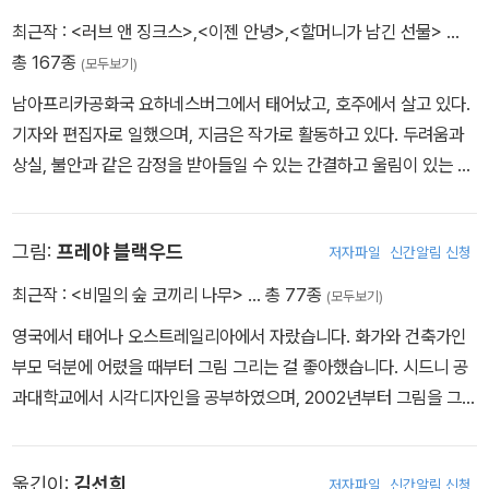
나선다. 몇 날 며칠 동안 비바람을 뚫고 진흙 길을 걷기도 하고, 길에
최근작 :
<러브 앤 징크스>
,
<이젠 안녕>
,
<할머니가 남긴 선물>
…
서 울타리 밑에서, 웅덩이 속에서 웅크린 채 잠자는 날들이 늘어만 간
총 167종
(모두보기)
다. 그러던 어느 날, 아버지는 결국 병으로 세상을 떠나고 마는데….
남아프리카공화국 요하네스버그에서 태어났고, 호주에서 살고 있다.
기자와 편집자로 일했으며, 지금은 작가로 활동하고 있다. 두려움과
상실, 불안과 같은 감정을 받아들일 수 있는 간결하고 울림이 있는 이
야기로 작품 세계를 견고히 다지며 전 세계의 사랑을 받았다. 《여우》
《할머니가 남긴 선물》 《아버지의 보물 상자》 《이젠 안녕》 등 100권
그림:
프레야 블랙우드
저자파일
신간알림 신청
이상의 책을 출간하였고 케이트 그린어웨이 상, 호주어린이 도서관
협회에서 선정한 ‘올해의 그림책 상’, ‘어린이가 뽑은 책 상’ 등을 수상
최근작 :
<비밀의 숲 코끼리 나무>
… 총 77종
(모두보기)
하였으며 2022년에는 한스 크리스티안 안데르센 어워드에 노미네이
영국에서 태어나 오스트레일리아에서 자랐습니다. 화가와 건축가인
트 되었다.
부모 덕분에 어렸을 때부터 그림 그리는 걸 좋아했습니다. 시드니 공
과대학교에서 시각디자인을 공부하였으며, 2002년부터 그림을 그리
기 시작했습니다. 『이젠 안녕』으로 2010년 케이트 그린어웨이 상을
받았습니다. 우리나라에 출간된 작품으로는 『엄마의 얼굴』, 『이젠 안
옮긴이:
김선희
저자파일
신간알림 신청