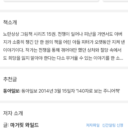
책소개
노란상상 그림책 시리즈 15권. 전쟁이 일어나 피난을 가면서도 아버
지가 소중히 챙긴 단 한 권의 책을 어린 아들 피터가 오랫동안 지켜 낸
이야기이다. 작가는 전쟁을 통해 겪어야만 했던 상처와 절망 속에서
도 희망을 잃지 말아야 한다는 다소 무거울 수 있는 이야기를 한 소년
과 아버지의 약속을 통해 감동적으로 보여 준다.
추천글
도서관에 폭탄이 떨어지고, 모든 것이 불타 버린 어느 날. 피터는 아버
지와 함께 집을 떠나야 했다. 집을 떠나기 전 아버지는 네모난 상자 안
동아일보:
동아일보 2014년 3월 15일자 '140자로 보는 주니어책'
에 책 한 권을 넣으며 말한다. 이것이 우리의 보물을 무사히 지켜 줄
거라고….
저자 소개
피터와 아버지는 도시를 빠져나가 사람들과 함께 마을을 떠나 길을
글:
마거릿 와일드
저자파일
신간알림 신청