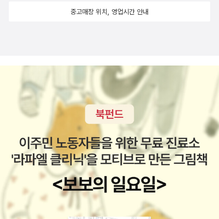
전》, 《책숲마실》, 《우리말 수수께끼 동시》, 《우리말 동시 사전》, 《우
중고매장 위치, 영업시간 안내
리말 글쓰기 사전》, 《이오덕 마음 읽기》, 《시골에서 살림 짓는 즐거
움》, 《마을에서 살려낸 우리말》, 《읽는 우리말 사전 1·2·3》 들을 썼
다. blog.naver.com/hbooklove