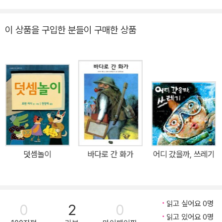
쟁이 일어난다면 우린 무엇을 가지고 피난을 떠나야 할까요? 물론 상
상하기조차 하기 싫은 일입니다. 그러나 만약에 그런 일이 일어난다
이 상품을 구입한 분들이 구매한 상품
면요……. <아버지의 보물 상자>는 전쟁이 일어나 피난을 가면서도
아버지가 소중히 챙긴 단 한 권의 책을 어린 아들 피터가 오랫동안 지
켜 낸 이야기입니다. 전쟁은 많은 것들을 앗아갑니다. 사람의 목숨도
집도 물건도 그리고 시간 속에 새겨진 모든 추억들마저도……. 그렇다
면 아버지는 왜 그 책을 지키려고 했고, 피터는 왜 아버지와의 약속을
끝까지 지켰던 걸까요? 폐허가 된 그곳에서, 절망만이 남은 그곳에
서, 우리는 어떻게 다시 희망을 갖고 일어설 수 있을까요? 아버지가
남긴 단 하나의 선물 그리고 마지막 약속! 도서관에 폭탄이 떨어지고,
모든 것이 불타 버린 어느 날. 한 피터는 아버지와 함께 집을 떠나야
덧셈놀이
바다로 간 화가
어디 갔을까, 쓰레기
했습니다. 집을 떠나기 전 아버지는 네모난 상자 안에 책 한 권을 넣으
며 말합니다. 이것이 우리의 보물을 무사히 지켜 줄 거라고……. 피터
와 아버지는 도시를 빠져나가 사람들과 함께 마을을 떠나 길을 나섭
니다. 몇 날 며칠 동안 비바람을 뚫고 진흙 길을 걷기도 하고, 길에서
읽고 싶어요 0명
0
2
0
울타리 밑에서, 웅덩이 속에서 웅크린 채 잠자는 날들이 늘어만 갑니
읽고 있어요 0명