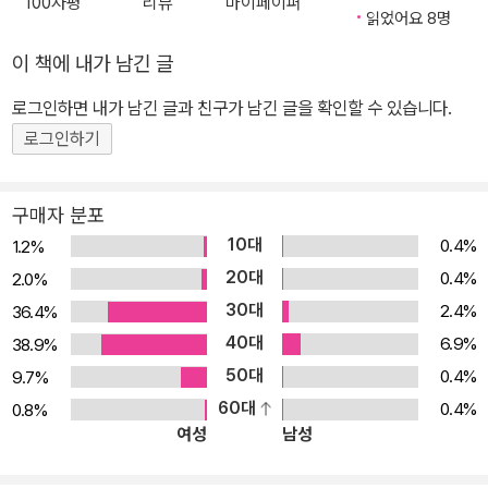
100자평
리뷰
마이페이퍼
다. 그러던 어느 날, 아버지는 결국 병으로 세상을 떠나고 맙니다. “피
읽었어요 8명
터, 용기를 잃지 마라. 우리 모두를 위해서…… 우리의 보물을 안전하
이 책에 내가 남긴 글
게 지키겠다고 약속해다오." "약속할게요." 시간이 흘러 피터는 더 이
로그인하면 내가 남긴 글과 친구가 남긴 글을 확인할 수 있습니다.
상 이 책을 들고 계속 길을 갈 수 없다는 걸 알게 됩니다. 피터는 마을
끝에 있는 늙은 보리수나무 아래 책을 묻습니다. 세월이 흘러 오랫동
로그인하기
안 고향을 떠나 낯선 나라에서 지내야만 했던 피터는 이제 어른이 되
었습니다. 그렇지만 문득문득 아버지를 생각했고, 아버지가 남긴 그
구매자 분포
책을 생각했습니다. 그러던 어느 날, 드디어 고향을 갈 수 있게 된 피
10대
0.4%
1.2%
터는 그 책을 찾으러 보리수나무를 찾아갑니다. 아버지가 남긴 보물,
20대
0.4%
2.0%
그건 바로 '우리의 이야기'를 잊지 않는 것! 작가는 전쟁을 통해 겪어
30대
2.4%
36.4%
야만 했던 상처와 절망 속에서도 희망을 잃지 말아야 한다는 다소 무
40대
6.9%
38.9%
거울 수 있는 이야기를 한 소년과 아버지의 약속을 통해 감동적으로
50대
0.4%
9.7%
보여 줍니다. 어쩌면 아버지가 지키려고 했던 것은 단순한 책이 아닐
60대
0.4%
0.8%
지도 모릅니다. 감당할 수 없는 시간 속에서 잃어버리기 쉬운 우리들
여성
남성
의 이야기, 우리가 겪었던 경험이나 꿈꿨던 모든 것들이 담긴 그 시간
을 잊지 않고 지키는 것이야말로 어떤 보물보다 더 소중하다는 것을