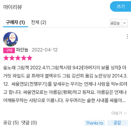
쓰기
마이리뷰
구매자 (1)
전체 (2)
메뉴
파란놀
2022-04-12
숲노래 그림책 2022.4.11.그림책시렁 942《아버지의 보물 상자》 마
거릿 와일드 글 프레야 블랙우드 그림 김선희 옮김 노란상상 2014.3.
12. 싸움연모(전쟁무기)를 앞세우는 무리는 언제나 사람을 억누르려
고 합니다. 싸움연모로는 아름길(평화)하고 등져요. 아름길은 언제나
어깨동무하는 사랑으로 이룹니다. 우두머리는 숱한 사내를 싸울아비
(군인)로 끌어모읍니다. 싸울아비는 우두머리한테서 부스러기를 얻
더보기
어먹으며 이웃을 마구 죽일 뿐 아니라 노리개짓(성폭력)을 일삼도록
공감 (
5
)
댓글 (0)
길들어요. 힘으로 누르면 무릎을 꿇는다고 여기는 엉터리짓으로 물들