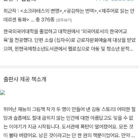
녕』 등이 있습니다. ⓒPip Farquharson
최근작 :
<소크라테스의 변명>
,
<공감하는 번역>
,
<제주어로 읽는 안
데르센 동화>
… 총 376종
(모두보기)
한국외국어대학을 졸업하고 대학원에서 ‘외국어로서의 한국어교
육’을 전공했다. 단편 소설 〈십자수〉로 근로자문화예술제 대상을 받았
으며, 뮌헨국제청소년도서관에서 펠로십으로 아동 및 청소년 문학을
연구했다. 현재 〈한겨레 어린이책 번역작가 과정〉과 〈김선희’s 언택트
번역교실〉을 운영하고 있다. 그동안 《공감하는 번역》《월든-자연의
소중함을 일깨워 준 최초의 녹색 서적》 등을 쓰고, 《드래곤 길들이
출판사 제공 책소개
기》《윔피 키드》《구스범스》 시리즈와 《마지막 이야기 전달자》《팍
스》 등 300여 권을 우리말로 옮겼다.
뛰어난 재능의 그림책 작가 두 명이 만들어 낸 감동 스토리! 어떠한 절
망과 슬픔에도 절대 굽히지 않는 인간에 대한 아름답고도 잊을 수 없
는 이야기가 지금 시작됩니다. 도서관에 폭탄이 떨어졌어요. 모든 것
이 불타 버렸어요. 남은 것이라고는 단 한 권의 책뿐이었어요. 만약 전