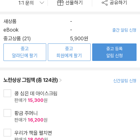
선물하기
공유하기
새상품
-
eBook
-
출간 알림 신청
중고상품 (21)
5,900원
중고
중고
중고 등록
알라딘에 팔기
회원에게 팔기
알림 신청
노란상상 그림책 (총 124권)
신간알림 신청
콩 심은 데 아이스크림
판매가
15,300
원
황금 주머니
판매가
16,200
원
우리가 책을 펼치면
판매가
18,000
원