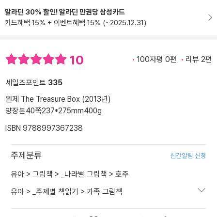
알라딘 30% 할인! 알라딘 만권당 삼성카드
카드혜택 15% + 이벤트혜택 15% (~2025.12.31)
10
100자평 0편
리뷰 2편
세일즈포인트
335
원제 The Treasure Box (2013년)
양장본
40쪽
237*275mm
400g
ISBN 9788997367238
주제분류
신간알림 신청
유아
>
그림책
>
_나라별 그림책
>
호주
유아
>
_주제별 책읽기
>
가족 그림책