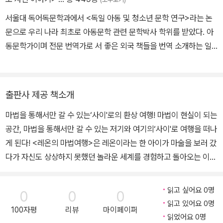
서울대 독어독문학과에서 <독일 아동 및 청소년 문학 연구>라는 논
문으로 우리 나라 최초로 아동문학 관련 문학박사 학위를 받았다. 아
동문학가이며 전문 번역가로 서 좋은 외국 책들을 번역 소개하는 일
을 오랫동안 해 오고 있으며, 풍부한 경험에 서 얻은 아이들에 대한 깊
은 이해를 바탕으로 정확하고 감각 있는 번역을 한다. 옮긴 책으로는
《괴테가 한 아이와 주고받은 편지》 《프란츠 이야기 시리즈》 《완역 그
출판사 제공 책소개
림동화집》(전10권) 《생각을 모으는 사람》 등이 있다.
마법을 통해서만 갈 수 있는‘사이'로의 환상 여행! 마법이 현실이 되는
공간, 마법을 통해서만 갈 수 있는 저기와 여기의‘사이'로 여행을 떠나
게 된다! <레온의 마법여행>은 레온이라는 한 아이가 마술을 보러 갔
다가 자신도 상상하지 못했던 놀라운 세계를 경험하고 돌아오는 이야
기다. 마술은 단순히 눈속임이 아니라 진짜라고 믿는 레온에게 마법
사 압둘 카잠은 진짜 놀라운 세계를 보여 준다. 그리고 그 세계를 통해
읽고 싶어요 0명
0
0
0
무엇을 보느냐가 아닌 무엇을 믿고 어떻게 즐기는 것이 얼마나 중요
읽고 있어요 0명
100자평
리뷰
마이페이퍼
한 것인지를 깨닫게 해 준다. 레온, 용기를 내어 마법의 세계로 들어가
읽었어요 0명