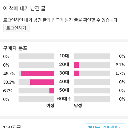
다 정말 누구나 마법의 세계를 경험할 수 있을까? 레온이 만난 세계,
이 책에 내가 남긴 글
저기와 여기의 ‘사이’. ‘사이’라는 곳은 과연 어떤 곳일까? 방금 전까
지 무대 위에서 화려한 공연을 펼치다 사라진 모든 것이 있는 곳. 그리
로그인하면 내가 남긴 글과 친구가 남긴 글을 확인할 수 있습니다.
고 그곳에서 다시 돌아오라는 소리를 들어야만 나갈 수 있는 곳. 레온
로그인하기
은 ‘사이’라는 공간으로의 환상 여행을 통해 지금까지 자신이 믿고 꿈
꿨던 상상의 세계를 만난다. “여기는 어디야?” “사이라는 곳이야.”
구매자 분포
“사이?” “저기와 여기의 사이. 마법을 통해서만 올 수 있는 곳이야.”
10대
0%
0%
상상력이나 창의성은 호기심에서 시작된다. 궁금해하는 마음이 없으
20대
6.7%
0%
면 새로운 세계에 한 발짝도 내딛을 수 없다. 호기심으로 시작된 무한
30대
6.7%
46.7%
한 상상의 힘은 우리의 삶에 마법과도 같은 꿈을 꾸게 하기도 하고, 마
40대
법과도 같은 세계를 만나게 하기도 한다. 그리고 그것은 용기 있는 사
0%
33.3%
람만이 만날 수 있는 최고의 선물이다. 그런 의미에서 <레온의 마법
50대
0%
6.7%
여행>은 자신이 꿈꾸는 세계에 대한 믿음이 얼마나 놀라운 세계로의
60대
0%
0%
여성
남성
여행을 가능하게 하는지를 보여 준다. “레온, 정말 사라졌던 거야?”
“어디 갔다 왔는데?” “마법이 데리고 간 곳으로 갔다 왔지.” “아무나
갈 수 있어?” “그럼 누구나 갈 수 있지.” “믿는 사람은 누구나.” 특히,
100자평
게시물 운영 원칙