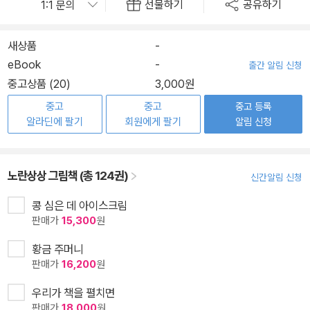
선물하기
공유하기
새상품
-
eBook
-
출간 알림 신청
중고상품 (20)
3,000원
중고
중고
중고 등록
알라딘에 팔기
회원에게 팔기
알림 신청
노란상상 그림책 (총 124권)
신간알림 신청
콩 심은 데 아이스크림
판매가
15,300
원
황금 주머니
판매가
16,200
원
우리가 책을 펼치면
판매가
18,000
원