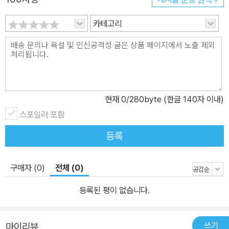
<레온의 마법여행>은 처음부터 끝까지 강렬하고도 화려한 색감으로
환상적인 분위기가 돋보인다. 펼침면으로 이어지는 손풍금의 연주와
카테고리
다양한 동물들의 춤과 노래, 마술쇼가 시작되었을 때 등장한 곡예사
들의 생생한 공중제비, 고요 속에서 화려하게 등장하는 마법사 압둘
카잠, 마술에 사용되는 작은 소품들을 이용해 마치 우주에서 마술쇼
를 보는 것 같은 ‘사이’의 세계. 일러스트레이터 그레이엄 베이커-스
미스의 치밀하고 섬세한 그림은 마치 눈앞에서 실제로 마술쇼가 펼쳐
현재
0
/280byte (한글 140자 이내)
지고 있는 듯한 느낌마저 준다.
스포일러 포함
등록
구매자 (0)
전체 (0)
등록된 평이 없습니다.
쓰기
마이리뷰