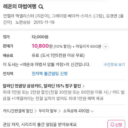
레온의 마법여행
안젤라 맥앨리스터
(지은이),
그레이엄 베이커-스미스
(그림),
김경연
(옮
긴이)
노란상상
2015-11-19
정가
12,000원
10,800
판매가
원
(10% 할인) +
마일리지 600원
배송료
유료 (도서 1만5천원 이상 무료)
이 도서는 <
레온과 마법사 압둘 카잠
>의 신간입니다.
구간정보 보기
전자책
전자책 출간알림 신청
알라딘 만권당 삼성카드, 알라딘 15% 청구 할인
최대 1만원 또는 2만원 할인(전월 30만원 또는 60만원 이용 시) / 카드 발
급월 +1개월까지는 전월 실적이 없어도 최대 1만원 혜택 제공
카드/간편결제 할인
무이자 할부
소득공제 490원
관심 저자, 시리즈의 출간 알림을 받아보세요
신청