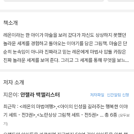
책소개
레온이라는 한 아이가 마술을 보러 갔다가 자신도 상상하지 못했던
놀라운 세계를 경험하고 돌아오는 이야기를 담은 그림책. 마술은 단
순히 눈속임이 아니라 진짜라고 믿는 레온에게 마법사 압둘 카잠은
진짜 놀라운 세계를 보여 준다. 그리고 그 세계를 통해 무엇을 보느냐
가 아닌 무엇을 믿고 어떻게 즐기는 것이 얼마나 중요한 것인지를 깨
닫게 해 준다.
저자 소개
어느 날 레온은 형제들과 마술을 보러 간다. 톰은 마술은 다 속임수고
지은이:
안젤라 맥앨리스터
저자파일
신간알림 신청
진짜가 아니라고 말하지만 레온은 진짜라고 믿는다. 곧이어 어둠 속
최근작 :
<레온의 마법여행>
,
<아이의 인성을 길러주는 행복한 이야
에서 파란 불이 은은하게 켜지며 마술이 시작되자 곡예사들의 현란한
기 세트 - 전3권>
,
<노란상상 그림책 세트 - 전5권>
… 총 6종
(모두보
공중제비, 손잡이 없는 손풍금 음악에 맞춰 화려한 춤과 노래를 선보
기)
이는 동물들의 다양한 공연이 펼쳐진다.