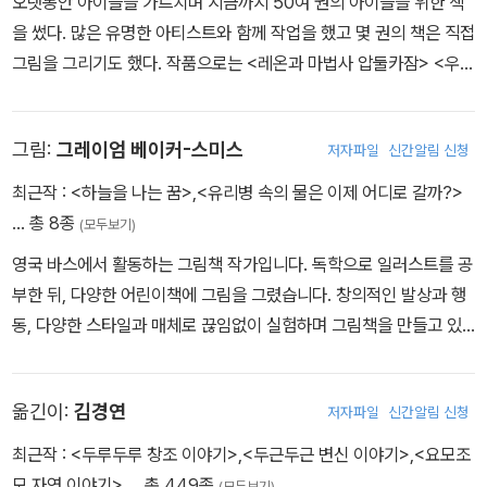
오랫동안 아이들을 가르치며 지금까지 50여 권의 아이들을 위한 책
을 썼다. 많은 유명한 아티스트와 함께 작업을 했고 몇 권의 책은 직접
그리고 펑 소리와 함께 화려하게 등장한 마법사 압둘 카잠. 압둘 카잠
그림을 그리기도 했다. 작품으로는 <레온과 마법사 압둘카잠> <우리
은 모든 사람들에게 이렇게 이야기한다. "아무것도 믿지 마십시오. 하
는 너를 사랑해> <작은 토끼 잭> 등이 있다.
지만 무엇이든 믿어 보십시오." 잠시 뒤 레온은 압둘 카잠이 제안하는
마법 속으로 들어가게 되고, 그곳에서 지금껏 한 번도 본 적 없는 놀라
그림:
그레이엄 베이커-스미스
저자파일
신간알림 신청
운 세계, 그 누구도 상상해 본 적 없는 세계를 보게 되는데….
최근작 :
<하늘을 나는 꿈>
,
<유리병 속의 물은 이제 어디로 갈까?>
… 총 8종
(모두보기)
영국 바스에서 활동하는 그림책 작가입니다. 독학으로 일러스트를 공
부한 뒤, 다양한 어린이책에 그림을 그렸습니다. 창의적인 발상과 행
동, 다양한 스타일과 매체로 끊임없이 실험하며 그림책을 만들고 있
습니다. 《하늘을 나는 꿈》은 작가의 어린 시절 경험을 바탕으로 만들
어진 그림책이며, 이 책으로 2011년에 케이트 그린어웨이 상을 받았
옮긴이:
김경연
저자파일
신간알림 신청
습니다.
최근작 :
<두루두루 창조 이야기>
,
<두근두근 변신 이야기>
,
<요모조
모 자연 이야기>
… 총 449종
(모두보기)