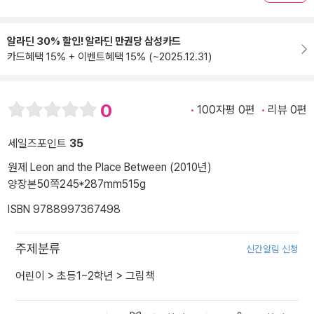
알라딘 30% 할인! 알라딘 만권당 삼성카드
카드혜택 15% + 이벤트혜택 15% (~2025.12.31)
0
100자평 0편
리뷰 0편
세일즈포인트
35
원제 Leon and the Place Between (2010년)
양장본
50쪽
245*287mm
515g
ISBN 9788997367498
주제분류
신간알림 신청
어린이
>
초등1~2학년
>
그림책