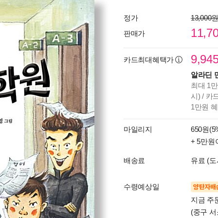
정가
13,000
11,7
판매가
9,94
카드최대혜택가
알라딘 
최대 1만
시) / 
1만원 
마일리지
650원(5
+ 5만원
배송료
유료 (도
수령예상일
양탄자배
지금 주
(중구 서