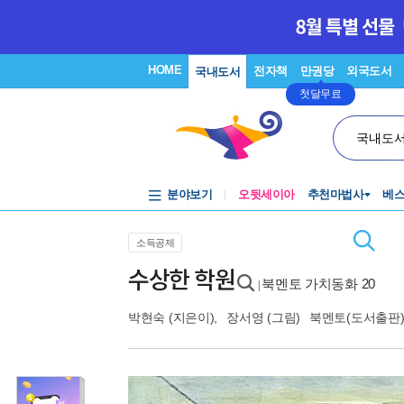
HOME
전자책
만권당
외국도서
국내도서
첫달무료
국내도
분야보기
오뒷세이아
추천마법사
베
소득공제
수상한 학원
북멘토 가치동화 20
|
박현숙
(지은이),
장서영
(그림)
북멘토(도서출판