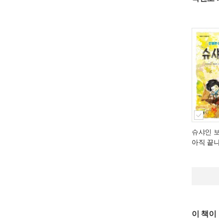
슈샤인 
아직 끝
이 책이