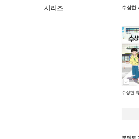
시리즈
수상한 
수상한 
북멘토