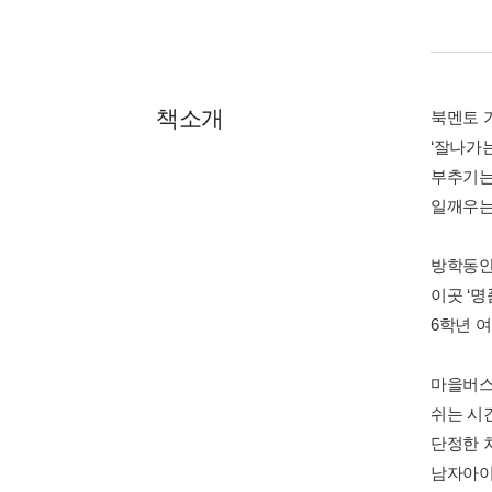
책소개
북멘토 
‘잘나가
부추기는
일깨우는
방학동안
이곳 ‘
6학년 
마을버스
쉬는 시
단정한 
남자아이