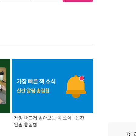
가장 빠르게 받아보는 책 소식 - 신간
경기컬처패스 1만원 
알림 총집합