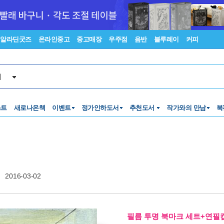
알라딘굿즈
온라인중고
중고매장
우주점
음반
블루레이
커피
서
스트
새로나온책
이벤트
정가인하도서
추천도서
작가와의 만남
북
)
2016-03-02
필름 투명 북마크 세트+연필