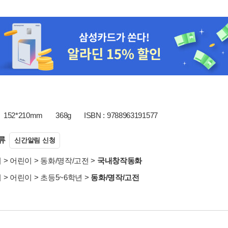
152*210mm
368g
ISBN : 9788963191577
류
신간알림 신청
서
>
어린이
>
동화/명작/고전
>
국내창작동화
서
>
어린이
>
초등5~6학년
>
동화/명작/고전