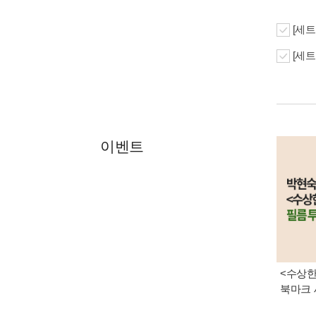
[세트
[세트
이벤트
<수상한
북마크