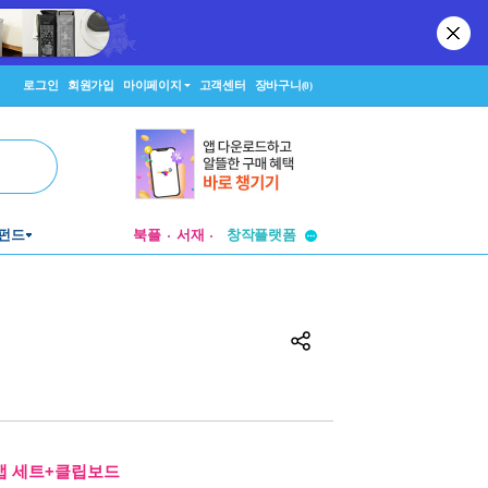
로그인
회원가입
마이페이지
고객센터
장바구니
(0)
투비컨티뉴드
창작플랫폼
펀드
북플
서재
투비컨티뉴드
캡 세트+클립보드