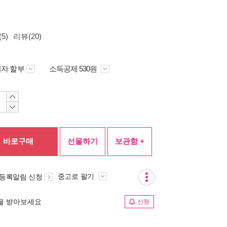
5)
리뷰(20)
자 할부
소득공제 530원
바로구매
선물하기
보관함 +
중고로 팔기
 등록알림 신청
림을 받아보세요
신청