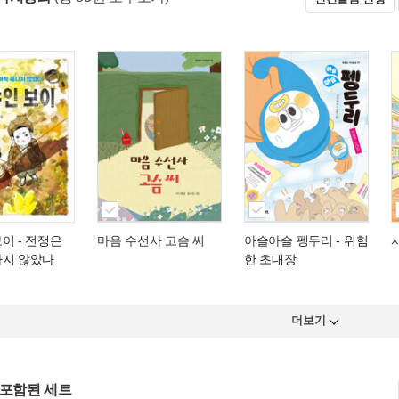
보이
- 전쟁은
마음 수선사 고슴 씨
아슬아슬 펭두리
- 위험
나지 않았다
한 초대장
더보기
 포함된 세트