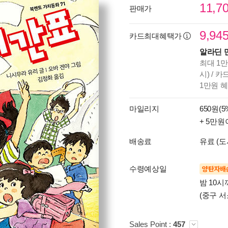
11,7
판매가
9,94
카드최대혜택가
알라딘 
최대 1만
시) / 
1만원 
마일리지
650원(5
+ 5만원
배송료
유료 (도
수령예상일
양탄자배
밤 10
(중구 서
Sales Point :
457