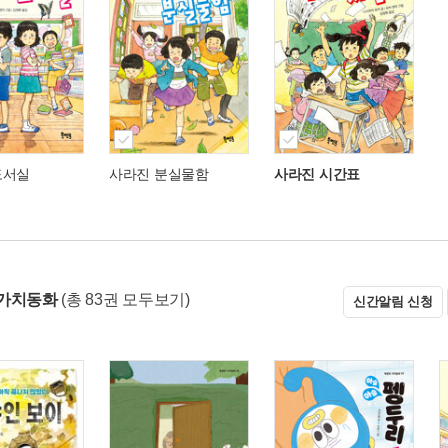
도서실
사라진 분실물함
사라진 시간표
 가치동화
(총 83권 모두보기)
신간알림 신청