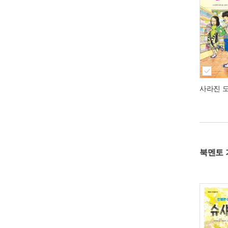
사라진 
북멘토