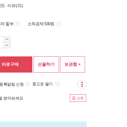
0)
리뷰(31)
자 할부
소득공제 530원
바로구매
선물하기
보관함 +
중고로 팔기
 등록알림 신청
림을 받아보세요
신청