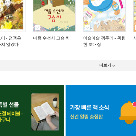
보이
- 전쟁은
마음 수선사 고슴 씨
아슬아슬 펭두리
- 위험
나지 않았다
한 초대장
더보기