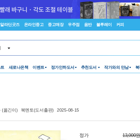
알라딘굿즈
온라인중고
중고매장
우주점
음반
블루레이
커피
서
스트
새로나온책
이벤트
정가인하도서
추천도서
작가와의 만남
북
화
(옮긴이)
북멘토(도서출판)
2025-08-15
정가
13,000