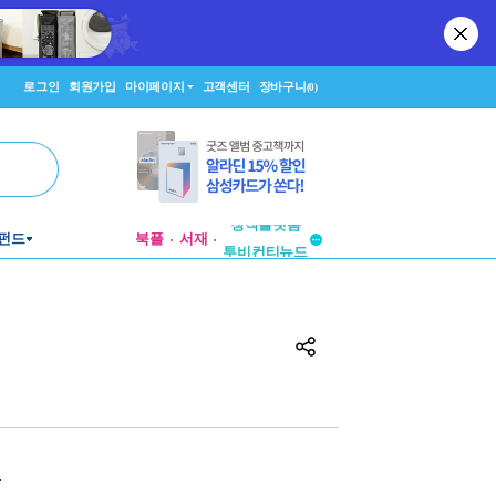
로그인
회원가입
마이페이지
고객센터
장바구니
(0)
펀드
북플
서재
투비컨티뉴드
창작플랫폼
투비컨티뉴드
원