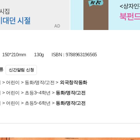
150*210mm
130g
ISBN : 9788963196565
류
신간알림 신청
서
>
어린이
>
동화/명작/고전
>
외국창작동화
서
>
어린이
>
초등3~4학년
>
동화/명작/고전
서
>
어린이
>
초등5~6학년
>
동화/명작/고전