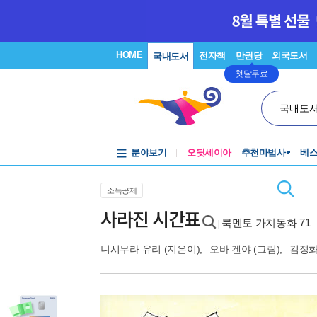
HOME
전자책
만권당
외국도서
국내도서
첫달무료
국내도
분야보기
오뒷세이아
추천마법사
베
소득공제
사라진 시간표
북멘토 가치동화 71
|
니시무라 유리
(지은이),
오바 겐야
(그림),
김정