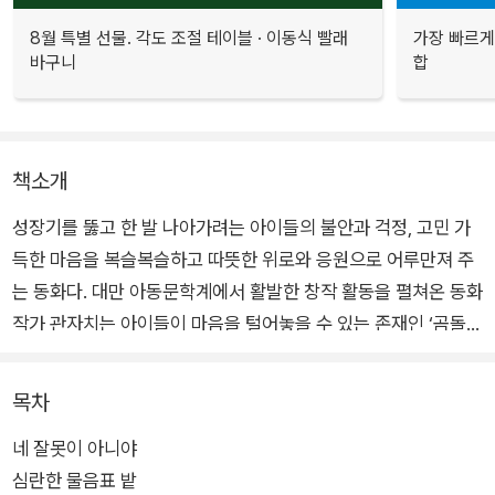
8월 특별 선물. 각도 조절 테이블 · 이동식 빨래
가장 빠르게
바구니
합
책소개
성장기를 뚫고 한 발 나아가려는 아이들의 불안과 걱정, 고민 가
득한 마음을 복슬복슬하고 따뜻한 위로와 응원으로 어루만져 주
는 동화다. 대만 아동문학계에서 활발한 창작 활동을 펼쳐온 동화
작가 관자치는 아이들이 마음을 털어놓을 수 있는 존재인 ‘곰돌이
천사단’과 마음을 터놓고 이야기할 수 있는 ‘환상의 공간’이라는
설정을 통해 아이들이 겪는 여러 가지 문제 상황을 스스로 마주할
목차
수 있게 돕고, 걱정과 고민을 해소해 나가는 과정을 따뜻하고 서
네 잘못이 아니야
정적인 감성으로 담아냈다.
심란한 물음표 밭