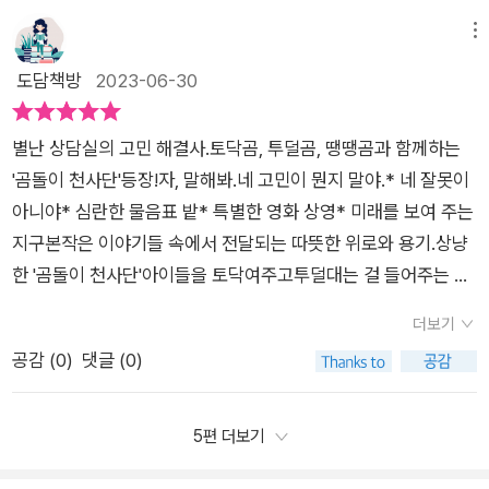
는 아이가 등장하며 다시 곰돌이 천사단을 찾아 상담실을 방문합
으세요?그런 존재가 있나요?#생각더하기누군가에게 말할 수없
니다. 아이들의 말 못 할 고민은 또 무엇이었을까요? 아이들의
는 고민을 가지고있었던 적 있으시죠?영화나 책에서 보면나만의
메뉴
고민이 참으로 마음이 아팠습니다. 아이들의 탓이 아닌데, 자기탓
비밀 친구가 있어가지고 있는 인형에게비밀을 털어놓는 장면이
도담책방
2023-06-30
이라고 생각하고 고통을 받는 아이들의 모습이 너무나 안타까웠
나오는 것을 본 기억이 나요.<곰돌이 천사단>은한 마리도 아닌
기에 저도 곰돌이 천사단처럼 아이들을 토닥토닥 안아주고 싶은
세 마리의 곰들 덕분에더 든든한 느낌이었어요.학교에 자리 잡은
별난 상담실의 고민 해결사.토닥곰, 투덜곰, 땡땡곰과 함께하는
마음이 들었습니다. 아이들은 문제를 해결할 답을 원하는 것이 아
천사단!!🧸🧸🧸🐾🐾🐾아이들의 고민을 싹 다해결해 줘요!!이런
'곰돌이 천사단'등장!자, 말해봐.네 고민이 뭔지 말야.* 네 잘못이
니었습니다. 그저 자신의 마음을 알아주고, 공감해주고, 토닥여주
저런 고민 때문에힘든 아이들.그 아이들의 마음을읽어주는 세 마
아니야* 심란한 물음표 밭* 특별한 영화 상영* 미래를 보여 주는
고, 안아주기를 원했던 것입니다. 위로와 응원을 받고 싶었던 것
리의 곰.👉또닥곰👉투덜곰👉땡땡곰곰돌이 천사단이전해주는
지구본작은 이야기들 속에서 전달되는 따뜻한 위로와 용기.상냥
이지요. 곰돌이 천사단이 있어서 너무 다행입니다. 아이들의 마음
포근하고다정한 그리고 힘이 되는 말들.행복을 찾아가는방법을
한 '곰돌이 천사단'아이들을 토닥여주고투덜대는 걸 들어주는 토
이 홀가분해져서 다행이었습니다. 책 속의 이야기였지만 등장하
알려주는 천사단의매력에 빠졌어요.#매력찾기동글 동글 귀여운
닥곰과 투덜곰그리고 무엇이든 원하는 대로 바뀌는 땡땡곰.아이
는 에피소드는 지금 우리 주변에도 충분히 일어날 법한 일입니다.
천사단의모습을 보며 아이들은하나쯤 가지고 있는 인형들을 보
더보기
들의 고민과 걱정들을'곰돌이 천사단'인형들과 환상의 공간에
아이의 마음을 쉽게 열 수 있게 관심 가져주고, 많이 들어주고, 사
며상상력을 키워 나갈 수있을 것 같아요.(혹시 내 인형도?🙄👀)
공감 (
0
)
댓글 (0)
서 위로와 용기를 받으며 함께 성장해 간다. 마음 따뜻한 치유 동
랑해주고 싶습니다. 아이들 주변에 꼭 한 명씩 마음을 어루만져
#밑줄긋기“자기가 통제할 수 없는 문제에마음을 졸이는 건 네 삶
화인 <곰돌이 천사단>의 환상의 공간으로 초대합니다. <본 도
줄 ‘곰돌이 천사단’이 실제로 있었으면 하는 바람입니다. 위 리
을 낭비하는 거거든.”🐾도서명: <곰돌이 천사단>🐾지은이: 관
서는 출판사로부터 책을 제공받아 솔직하게 작성한 후기입니다.
5편 더보기
뷰는 출판사로부터 도서를 제공받아 읽고 주관적으로 작성하였
자치 글, 쯔리 그림, 류희정 옮김🧸펴낸곳: 북멘토#곰돌이천사단
>
습니다.
#관자치#쯔리그림#북멘토#신간