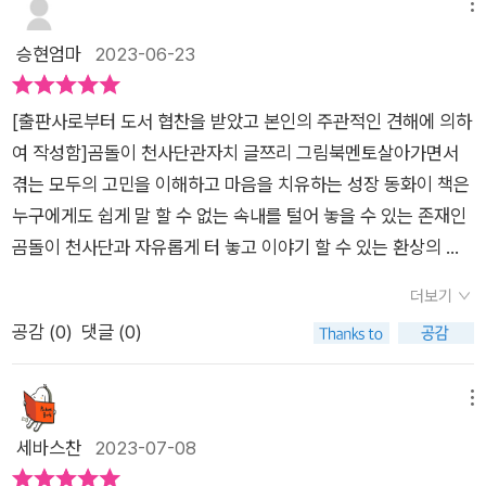
이 됩니다.일단 객관적으로 해결이 목적이 아닌, 그저 마음의 위
을 먹었다고 이야기해요. 할아버지는 스레이가 식탁에 앉을 때까
메뉴
밤 엄마가 교통사고를 당할 줄 알았다면, 나도 젤리를 먹고 싶다
로를 받을 수 있다는 점이 참 좋은 것 같아요.이런 아이들에게 최
지 기다려주고 손자에게 탱탱하고 뜨끈한 면을 먹이려고 했다는
승현엄마
2023-06-23
고 조르지 않았을 거야!'​곰돌이 천사단을 만나 스레이는 그동안
고의 친구가 되어 주는 곰돌이 천사단의 역할은 문제 상황 자체를
부분에서 손자를 사랑하는 할아버지의 세심한 행동에 마음이 따
한번도 꺼내지 못한 말을 하고 또 곰돌이가 스레이를 끌어안으며
마법처럼 ‘해결’해 주는 것이 아니라, 문제 상황에 대처하는 마음
뜻해졌어요.이렇게 사랑을 듬뿍받고 살았던 스레이는 할아버지
이야기하는 내용이 가장 기억이 나는 부분이었어요. 그 밖에도 부
[출판사로부터 도서 협찬을 받았고 본인의 주관적인 견해에 의하
의 스트레스를 아이들이 스스로 ‘해소’할 수 있게 돕는 일이다. 곰
가 병으로 돌아가셔서 이별을 해요. 스레이가 이별의 슬픔을 잠재
모님의 다툼 때문에 이혼을 하지 않을까 하는 공포, 갖고 싶은 것
여 작성함]​곰돌이 천사단​관자치 글​쯔리 그림​북멘토​​살아가면서
돌이 천사단은 지금 벌어지고 있는 상황과 오지 않은 미래에 대해
우기도 전에 이번에는 엄마마저 갑작스레 세상을 떠나요. 엄마의
이 있지만 가질 수 없는 속상한 마음, 사랑하는 사람들이 힘들어
겪는 모두의 고민을 이해하고 마음을 치유하는 성장 동화​이 책은
걱정하고 불안해하는 아이들을 다독이며 이야기한다. “우리는 오
죽음이 자신의 탓이라고 생각하는 스레이가 감당해야할 이별의
하는 모습을 지켜봐야 하는 괴로움, 상실에 대한 슬픔, 미움 받을
누구에게도 쉽게 말 할 수 없는 속내를 털어 놓을 수 있는 존재인​
직 자기 일에만 최선을 다할 수 있다는 거야. 지금 걱정하는 일은
아픔이 얼마나 큰지 가늠이 되지 않았어요. 짧은 시간에 사랑하는
까 사랑해 주지 않을까 하는 두려움 등 이러한 고민을 가진 아이
곰돌이 천사단과 자유롭게 터 놓고 이야기 할 수 있는 ​환상의 공
어쩌면 영원히 일어나지 않을 수 있고, 만약 정말 일어나더라도
할아버지와 엄마를 잃은 스레이는 더 조용한 아이가 되었고 마음
들을 곰돌이 천사단은 그 문제에 대처하는 마음의 스트레스를 아
간이라는 설정을 통해 아이들의 걱정와 고민들을​만나 볼 수 있습
우리가 그걸 막을 수는 없어. 단지 닥친 상황에 따라 대처할 뿐이
한구석에 슬픔을 지닌채 학교생활을 이어나가는 모습이 안타까
더보기
이들이 스스로 해소 할 수 있게 도와주는 일을 했어요. ​처음 맞닥
니다.​위로 받으면서 치유하고 위로하면서 성장할 수 있습니다.​주
지.”​위로받으면서 치유하고, 위로하면서 성장한다.여러 나라에서
웠어요. 9월의 어느날 학교 상담실에 탕 선생님이라는 젊은 분이
공감 (
0
)
댓글 (0)
뜨리는 상황들과 감정 속에 두렵고 불안한 마음을 가지 아이들을
인공 스레이는 사랑하는 사람들을 떠나보내고 할머니와 ​단둘이
상을 받은 이유도 분명히 있겠죠?우리가 어렸을 때 늘 친구처럼
오셨고 스레이는 어떠한 일을 겪으며 선생님과 가까워져요. 상담
곰돌이 천사단이 들어주고 따뜻한 위로와 응원을 건내주는 아동
살 고 있습니다.​상담실의 토닥곰, 투덜곰, 땡땡곰 과 이야기 나누
가지고 놀았던 곰인형을 소재로 아이들의 마음을 어루만져주는
실에 방문한 스레이는 곰돌이 인형들과 함께 있게되면서 믿지못
심리 치유 동화.'곰돌이 천사단'현실 속 이런 곰돌이 천사단처럼
며 마음을 열기 시작합니다.​마음 속에 있는 고민을 마음 바깥 쪽
메뉴
것 같은 느낌이에요.서정적인 느낌을 주는 곰 인형을 통해 아이들
할 마법의 시간을 갖게되요. 스레이의 고민을 해결하고 위로와 격
아이들의 마음에 귀 귀울여 들어주고 안아주고 방향을 잡아주는
에 꺼내 놓으면서 생기는 변화들을​경험하는 주인공 스레이를 보
세바스찬
2023-07-08
의 마음을 들여다보고 치유할수 있는 따뜻한 책!특히 스트레스를
려를 건네주는 곰돌이 천사단을 이 책에서 만나보세요~출판사로
조언을 해주어야 할 몫은 어른들이라는 것!책 내용도 따뜻하지만
면서 위로를 받고 있는 나를 발견합니다.​따스한 그림과 함께 가볍
받은 주변 지인들에게 선물해도 좋을 것 같습니다. 독일 프랑크푸
부터 도서를 제공받아 읽고 주관적인 생각을 쓴 리뷰입니다.