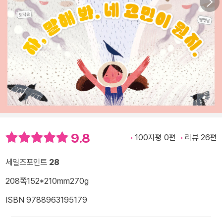
9.8
100자평 0편
리뷰 26편
세일즈포인트
28
208쪽
152*210mm
270g
ISBN 9788963195179