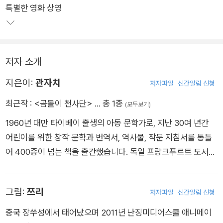
특별한 영화 상영
《곰돌이 천사단》을 읽으며 우리 모두 ‘곰돌이 천사단’이 되어 아
이들의 이야기를 귀 기울여 들어 주고 진지하게 응답함으로써 어
린이들이 자신의 세상을 건강하게 만들어 갈 수 있게 될 것이다.
저자 소개
지은이:
관자치
저자파일
신간알림 신청
최근작 :
<곰돌이 천사단>
… 총 1종
(모두보기)
1960년 대만 타이베이 출생의 아동 문학가로, 지난 30여 년간
어린이를 위한 창작 문학과 번역서, 역사물, 작문 지침서를 통틀
어 400종이 넘는 책을 출간했습니다. 독일 프랑크푸르트 도서전
최우수 동화상, 대만 금정상(金鼎?)과 중화(中華) 아동 문학상
등을 받았습니다.
그림:
쯔리
저자파일
신간알림 신청
중국 장쑤성에서 태어났으며 2011년 난징미디어스쿨 애니메이