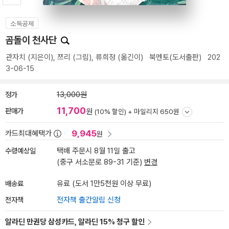
소득공제
곰돌이 천사단
관자치
(지은이),
쯔리
(그림),
류희정
(옮긴이)
북멘토(도서출판)
202
3-06-15
정가
13,000원
11,700
판매가
원
(10% 할인) +
마일리지 650원
9,945
카드최대혜택가
원
수령예상일
택배 주문시 8월 11일 출고
(중구 서소문로 89-31 기준)
변경
배송료
유료 (도서 1만5천원 이상 무료)
전자책
전자책 출간알림 신청
알라딘 만권당 삼성카드, 알라딘 15% 청구 할인