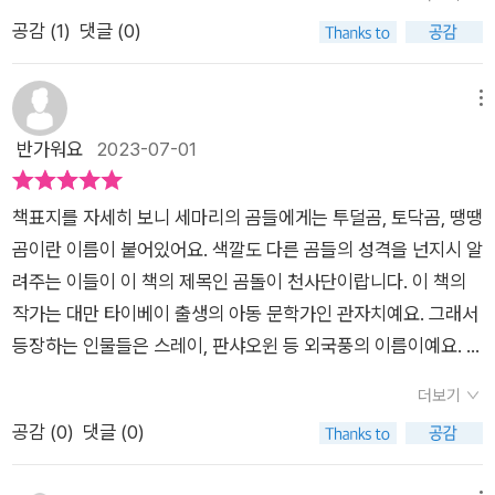
도 그런 곰돌이 중의 하나가 되어주어야지, 다짐하게 되기도 했
아이들의 이야기를 들어주고 공감해주며 포옹해주는 어른들이
괜찮으니까 안심해.”《곰돌이 천사단》은 성장기를 뚫고 한 발 나
공감 (
1
)
댓글 (0)
다. 초등학교 1학년 여아의 기준 이 책을 읽는 데 4일가량이 걸렸
있다면 힘든 상황의 마음에서 잘 극복하고 한층 더 성숙할 수 있
아가려는 아이들의 불안과 걱정, 고민 가득한 마음을 복슬복슬하
다. 다른 책과 병행하기도 했고, 다른 놀이와 병행하기도 하다 보
는 계기가 됩니다.'곰돌이 천사단' 이라는 이 책은 이런 고민과 어
고 응원과 따뜻한 격려, 담담하고 부드러운 위로로 어루만져 주는
니 꽤 오래 걸렸는데, 그 기간에 앞의 내용을 전혀 잊지 않을 만
려움이 있는 아이들을 위로하고 안아주며 응원해주는 따뜻한 동
메뉴
마음치유 동화다. 이 책은 누구에게도 쉽게 말할 수 없는 속내를
큼 아이에게 인상적인 스토리였던 듯하다. 우리 아이처럼 문고본
화예요.귀엽게 생긴 커다란 곰인형 투덜곰, 토닥곰, 땡땡곰 그리
반가워요
2023-07-01
털어놓을 수 있는 존재인 ‘곰돌이 천사단’과, 자유롭게 터놓고 이
을 시작하는 아이들에게 큰 도움이 될 수 있는 책이다.
고 선녀 샤오탕 이렇게 곰돌이 천사단이 고민과 상처를 가진 아이
야기할 수 있는 ‘환상의 공간’이라는 설정을 통해 아이들이 지금
들의 마음을 어루만져 주고 위로해주며 고민을 극복할 수 있게 도
겪고 있는 걱정과 고민을 스스로 마주할 수 있게 돕는다. 다툼에
책표지를 자세히 보니 세마리의 곰들에게는 투덜곰, 토닥곰, 땡땡
와주는 이야기입니다.​학교의 탕선생님이 운영하는 상담실에는
대한 공포, 갖고 싶은 게 있지만 가질 수 없는 속상함, 사랑하는
곰이란 이름이 붙어있어요. 색깔도 다른 곰들의 성격을 넌지시 알
특별한 공간이 있어요. 거기에는 커다란 곰인형 3마리가 있지요.
이들이 힘들어하는 모습을 지켜봐야 하는 괴로움, 상실이 초래할
려주는 이들이 이 책의 제목인 곰돌이 천사단이랍니다. 이 책의
자신을 사랑해 주는 할아버지와 엄마를 잃고 할머니와 살면서 지
슬픔과 두려움, 사랑받고 싶고 미움받고 싶지 않은 마음들까지,
작가는 대만 타이베이 출생의 아동 문학가인 관자치예요. 그래서
내는 스레이라는 아이가 담임 선생님 일로 상담실에 찾아오면서
살면서 누구나 겪는 이런 고민의 모습들은 아이들이라고 해서 어
등장하는 인물들은 스레이, 판샤오윈 등 외국풍의 이름이예요. 저
이야기가 시작 되어요.스레이는 항상 엄마가 교통사고로 돌아가
른들과 크게 다르지 않다.​아이들도 그렇지만 어른들도 가끔은 위
희 아이는 이러한 요소에 흥미를 느끼며 더 재미있게 이 책을 읽
신 게 자신 때문이라고 생각하며 마음의 빗장을 닫고 사는 조용한
더보기
로를 받고 싶을 때도 있습니다.이 책은 어른들에게도 큰 위로를
었다고 해요.초등학교 4학년인 스레이는 할머니와 살고있어요.
아이였어요.그런데 상담실의 곰돌이 인형들을 꿈을 통해 만나게
공감 (
0
)
댓글 (0)
주는 느낌이에요.어른이나, 아이나누구나 스트레스를 받을 수 있
여러해 동안 혼자 아침밥을 먹었다는 스레이의 말에서 쓸쓸함이
된답니다.그리고 마음을 열고 자신의 이야기를 하게 돼요.​'일부러
는데,스스로 해결할 수 있도록 마음을 다잡는 것도 이 책이 도움
느껴졌어요. 그러면서 할아버지가 살아계셨을 때는 함께 아침밥
그런 게 아니었어!''그래, 나도 알아..... 이리 와, 안아 줄게' '그날