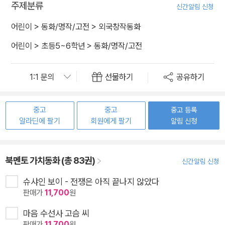
주제분류
신간알림 신청
어린이
>
동화/명작/고전
>
외국창작동화
어린이
>
초등5~6학년
>
동화/명작/고전
선물하기
공유하기
중고
중고
중고 등록
알라딘에 팔기
회원에게 팔기
알림 신청
북멘토 가치동화 (총 83권)
신간알림 신청
슈샤인 보이 - 전쟁은 아직 끝나지 않았다
판매가
11,700
원
마음 수선사 고슴 씨
판매가
11,700
원