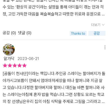
하다는 것을 안다. 일어나는 세상의 일들은 우리가 어찌할 수 없
이 천사단이다.그들을 아무때나 만날 순 없다. 걱정이나 고민이
수 있는 ‘환상의 공간’이라는 설정을 통해 아이들이 겪는 안과 걱
는 일들이 대부분이지만, 그 일에 대처하는 태도와 마음은 우리가
있어야만 만날 수 있다.스레이는 그들의 위로와 공감을 통해 엄마
정, 고민 가득한 마음을 복슬복슬하고 따뜻한 위로와 응원으로 어
선택할 수 있는 몫이다. 한창 자라나는 나무에 가지가 웃자라고
사고의 죄책감에서 조금씩 벗어난다.그 다음엔 판샤오윈, 팡춘링,
루만져 주는 동화랍니다. 아이들이 고민이 있다면 언제든 엄마
상처 입어 생긴 옹이가 훗날 그 나무를 땅에 더 굳세게 뿌리내리
차오웨이까지 각각의 고민과 걱정거리들을 곰돌이 천사단을 통
더보기
에게 말해주면 좋겠는데, 누구에게나 쉽게 말할 수 없는 속마음이
게 하듯이, 상처 주고 상처 입히는 일들에 대처하는 마음의 근력
해 차츰 치유되어 간다.곰돌이 천사단은 각자의 역할에 맞게 아이
공감 (
0
)
댓글 (0)
있습니다. 아이들의 고민을 한번 들어보고 ‘곰돌이 천사단’은 어
을 키운다면 아이들은 걱정과 고민조차도 딛고 일어서 한 뼘 더
들을 잘 위로해준다.그 과정이 너무나 따뜻하게 그려져 있어 특히
떻게 응원과 위로의 메시지를 전해줄까요? 4학년인 ‘스레
성장할 수 있을 것이다. 이 책을 읽는 이들 모두가 ‘곰돌이 천사
더 좋았던 것 같다.처음엔 상담실에 유치하게 무슨 곰돌이야라고
이’의 이야기로 시작합니다. 스레이가 유치원 무렵 할아버지가 병
메뉴
단’이 되어 아이들의 이야기를 귀 기울여 들어 주고 진지하게 응
생각했는데, 크고 따뜻한 곰돌이를 꼭 안는 것만으로도 위로가 될
으로 돌아가신 지 보름도 안 돼서 엄마마저 세상을 떠났습니다.
알가닥
2023-06-21
답함으로써 어린이들이 걱정과 고민에 주저앉지 않고 자신의 세
것 같다.저런 분위기의 상담실이라면 아이들이 마음놓고 고민이
예상치 못한 엄마의 죽음은 자신이 젤리를 사달라고 떼를 써서 스
상을 건강하게 만들어 갈 수 있게 되기를 희망한다.​
나 걱정거리를 털어놓을 것 같다.아이들의 고민과 걱정거리를 덜
레이의 요청에 거절하지 못한 엄마가 마트를 다녀오면서 교통사
어주는 곰돌이천사단의 활약이 궁금하다면 이 책을 강추한다. 곰
[곰돌이 천사단]이라는 책입니다.​주인공 스레이는 할아버지가 돌
고가 났습니다. 스레이는 큰 길을 건 너는 데 트라우마가 생겼지
돌이 세마리의 매력에 푹 빠질 것이다.작가님의 책은 처음 읽어보
아가시고보름이 안돼서 엄마마저세상을 떠나 할머니와 지금 살
요. 학교의 상담실에는 탕선생님이 있습니다. 탕 선생님은 스레이
는데 다음 이야기도 기다려진다.
고 있습니다.​다정한 할아버지와 할머니 대신늘 바쁜 할머니와 사
에게 도움을 청하며 곰돌이 천사단을 선보입니다. 토닥곰, 투덜
는 스레이는아침에 혼자 밥을 먹습니다.​그런 상황도 모르는 학교
곰, 땡땡곰의 이름을 가진 세 개의 곰인형들! 아이들의 걱정을 해
의 장 선생님은우리 집의 아침 식탁을 주제로 그림을 그리라고 하
결해 주는 고민 해결사 ‘곰돌이 천사단’입니다. 꿈에서 곰돌이 천