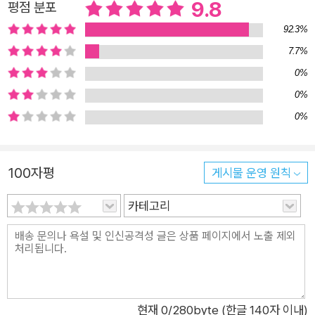
9.8
평점 분포
이들은 처음 맞닥뜨리는 상황들과 처음 느껴 보는 감정들이 많아
서 더욱 불안하고 두려울 수 있다. 이런 아이들에게 최고의 친구
92.3%
가 되어 주는 곰돌이 천사단의 역할은 문제 상황 자체를 마법처럼
7.7%
‘해결’해 주는 것이 아니라, 문제 상황에 대처하는 마음의 스트레
0%
스를 아이들이 스스로 ‘해소’할 수 있게 돕는 일이다. 곰돌이 천사
0%
단은 지금 벌어지고 있는 상황과 오지 않은 미래에 대해 걱정하고
0%
불안해하는 아이들을 다독이며 이야기한다. “우리는 오직 자기
일에만 최선을 다할 수 있다는 거야. 지금 걱정하는 일은 어쩌면
영원히 일어나지 않을 수 있고, 만약 정말 일어나더라도 우리가
100자평
게시물 운영 원칙
그걸 막을 수는 없어. 단지 닥친 상황에 따라 대처할 뿐이지.” 위
카테고리
로받으면서 치유하고, 위로하면서 성장한다 독일 프랑크푸르트
도서전 최우수 동화상과 대만 금정상, 중화 아동 문학상 등을 수
상했고 대만 아동문학계에서 활발한 창작 활동을 펼치면서 대만
과 중국에서 큰 사랑을 받아온 동화 작가 관자치는 고민의 방향이
엉뚱한 곳으로 튀기 일쑤인 아이들의 곤혹스러운 마음과 불안한
현재
0
/280byte (한글 140자 이내)
심리를 아이들의 시선에서 따뜻하고 서정적인 감성을 담아 풀어