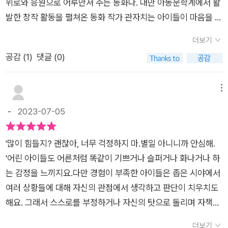
위로와 응원으로 어루만져 주는 동화다. 대만 아동문학계에서 활
게 된 아이가 우연한 기회에 다정한 상담 선생님을 만나게 되
발한 창작 활동을 펼쳐온 동화 작가 관자치는 아이들이 마음을 털
며, 죄책감과 오해, 상실감을 이겨가는 과정을 담은 성장동화
어놓을 수 있는 존재인 ‘곰돌이 천사단’과 마음을 터놓고 이야기
다. 엄마의 죽음이 자신의 탓이라 여기는 아이가 마음을 치유해가
더보기
할 수 있는 ‘환상의 공간’이라는 설정을 통해 아이들이 겪는 여러
는 과정을 담았는데, 실제 가족의 죽음으로 상실감을 느끼는 아이
공감 (
1
)
댓글 (0)
가지 문제 상황을 스스로 마주할 수 있게 돕고, 걱정과 고민을 해
들이 많다고 하기에 현실감이 반영된 이야기라는 느낌이 들었
소해 나가는 과정을 따뜻하고 서정적인 감성으로 담아냈다. 《곰
다. 이 책을 추천하는 가장 큰 이유는 요즘은 아이들도 심리적 상
돌이 천사단》을 읽으며 우리 모두 ‘곰돌이 천사단’이 되어 아이들
메뉴
실을 많이 겪을 뿐 아니라, 급격한 환경변화와 여러 사회문제
의 이야기를 귀 기울여 들어 주고 진지하게 응답함으로써 어린이
-
2023-07-05
가 발생하고 있기에, 아이들의 마음을 꾸준히 들여다볼 필요가 있
들이 자신의 세상을 건강하게 만들어 갈 수 있게 되기를 희망한
다고 생각하기 때문. 실제 우리 아이도 『곰돌이 천사단』을 읽으
다.​[북멘토] 곰돌이 천사단무언가 위로를 받을 수 있는 책독일 프
며 자신의 학교에도 토닥곰이 있으면 좋겠다고, 스트레스받
'많이 힘들지? 괜찮아, 너무 걱정하지 마.별일 아니니까 안심해.
랑크푸르트 도서전 최우수 동화상, 대만 금정상,중화 아동문학상
을 때 안아줄 사람이 학교에도 있으면 좋겠다고 하더라. 북멘토
'어린 아이들도 어른처럼 똑같이 기쁘거나 슬퍼거나 화나거나 하
을 수상한 대만의 대표 동화 작가 믿음이 더하고,관자치가 전하는
의 가치 동화를 몇 권 읽었는데, 개인적으로는 이번 『곰돌이 천사
는 감정을 느끼지요.다만 경험이 부족한 아이들은 좁은 시야에서
따뜻한 응원과 위로의 메시지가 매력적인 책입니다.책 표지부터
단』이 가장 따뜻하다는 생각이 들었다. 토닥곰, 투덜곰, 땡땡곰이
여러 상황들에 대해 자신의 관점에서 생각하고 판단이 치우치도
마음을 따스하게 하는 책이에요.아이들은 물론 가슴속에 동심을
라 이름 붙여진 상담실 곰돌이 천사단은 어쩌면 우리 아이들에
해요. 그래서 스스로를 부정하거나 자신의 탓으로 돌리며 자책하
품고 살아가는 어른들까지살면서 겪는 모두의 고민을 이해하고
게 가장 필요한 모습의 어른이 아닐까 생각해보기도 했고, 나
기도 하는 등 힘들어 하는 일들이 생기게 되는 것 같아요. 이 때
마음을 치유하는 동화라고 합니다.“걱정하지 마, 별일 아니니까.
더보기