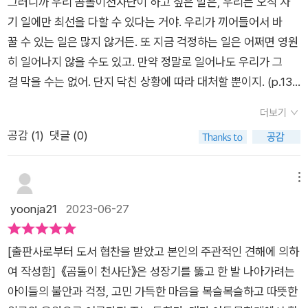
그러니까 우리 곰돌이천사단이 하고 싶은 말은, 우리는 오직 자
키운다면 아이들은 걱정과 고민조차도 딛고 일어서 한 뼘 더 성장
기 일에만 최선을 다할 수 있다는 거야. 우리가 끼어들어서 바
할 수 있을 것이다. 이 책을 읽는 이들 모두가 ‘곰돌이 천사단’이
꿀 수 있는 일은 많지 않거든. 또 지금 걱정하는 일은 어쩌면 영원
되어 아이들의 이야기를 귀 기울여 들어 주고 진지하게 응답함으
히 일어나지 않을 수도 있고. 만약 정말로 일어나도 우리가 그
로써 어린이들이 걱정과 고민에 주저앉지 않고 자신의 세상을 건
걸 막을 수는 없어. 단지 닥친 상황에 따라 대처할 뿐이지. (p.13
강하게 만들어 갈 수 있게 되기를 희망한다.
2) 아직 저학년인 아이에게 문고본 도서를 익숙하게 하려고 문
더보기
고본을 선택할 때 고려하는 사항이 몇 가지 있다. 첫 번째, 스토리
공감 (
1
)
댓글 (0)
가 극적일 것. 그래야 아이가 지겹지 않게 읽을 수 있을 것 같
은 마음에 찡하거나 웃기거나 등 뭔가 “쨍”한 감정이 있어야 한
다고 생각했다. 두 번째는 일러스트가 예쁘거나 웃긴 것. 이것 역
메뉴
시 첫 번째와 비슷한 이유로 글씨 읽기 지겨울 때 눈이 쉴 수 있기
yoonja21
2023-06-27
를 바라는 마음에서다. 마지막은 단락이 잘 구분된 책. 한꺼번
에 3~4장 정도의 장으로 구분된 문고본으로 연속 읽기를 연습하
​[출판사로부터 도서 협찬을 받았고 본인의 주관적인 견해에 의하
길 바랐다. 그런 마음에 딱 들어맞으면서도 찡한 감동을 선사했
여 작성함] 《곰돌이 천사단》은 성장기를 뚫고 한 발 나아가려는
던 『곰돌이 천사단』을 소개하고자 한다. 『곰돌이 천사단』은 대
아이들의 불안과 걱정, 고민 가득한 마음을 복슬복슬하고 따뜻한
만 문학가의 작품으로 엄마를 잃고, 순식간에 할머니 손에 크