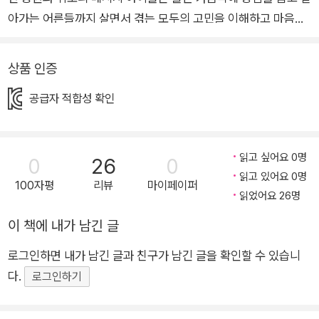
아가는 어른들까지 살면서 겪는 모두의 고민을 이해하고 마음을
치유하는 동화 “걱정하지 마, 별일 아니니까. 괜찮으니까 안심
해.” 《곰돌이 천사단》은 성장기를 뚫고 한 발 나아가려는 아이들
상품 인증
의 불안과 걱정, 고민 가득한 마음을 복슬복슬하고 응원과 따뜻한
공급자 적합성 확인
격려, 담담하고 부드러운 위로로 어루만져 주는 마음치유 동화다.
이 책은 누구에게도 쉽게 말할 수 없는 속내를 털어놓을 수 있는
존재인 ‘곰돌이 천사단’과, 자유롭게 터놓고 이야기할 수 있는 ‘환
읽고 싶어요 0명
0
26
0
상의 공간’이라는 설정을 통해 아이들이 지금 겪고 있는 걱정과
읽고 있어요 0명
고민을 스스로 마주할 수 있게 돕는다. 다툼에 대한 공포, 갖고 싶
100자평
리뷰
마이페이퍼
읽었어요 26명
은 게 있지만 가질 수 없는 속상함, 사랑하는 이들이 힘들어하는
이 책에 내가 남긴 글
모습을 지켜봐야 하는 괴로움, 상실이 초래할 슬픔과 두려움, 사
랑받고 싶고 미움받고 싶지 않은 마음들까지, 살면서 누구나 겪는
로그인하면 내가 남긴 글과 친구가 남긴 글을 확인할 수 있습니
이런 고민의 모습들은 아이들이라고 해서 어른들과 크게 다르지
다.
로그인하기
않다. 어쩌면 어른이 되어서도 종류와 강도만 달라졌을 뿐 어린
시절의 걱정과 고민을 고스란히 되풀이하는지도 모른다. 단지 아