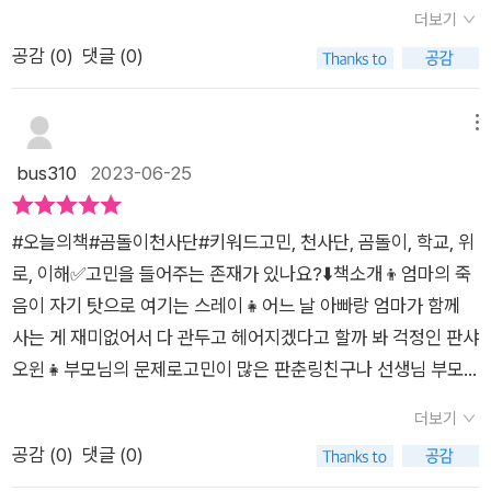
자혼자서 밥을 먹는 스레이의 그림을 보고화를 냅니다.그런 장선
사단을 만난 스레이는 오랫동안 엄마의 사고에 죄책감을 느끼고
더보기
생님에게는 알러지가 있었습니다.​그리고 상담실의 탕선생님과도
있었고 그 후회스러웠던 날을 털어놓게 됩니다. 토닥곰은 말없이
공감 (
0
)
댓글 (0)
스레이는 친해집니다.선생님은 상담실에 있는 곰인형 세마리를
스레이를 안아줍니다. 투덜곰은 자신에게 하고 싶은 말이 있다면
소개시켜 주는데요.​토닥곰, 투덜곰, 땡땡곰입니다.땡땡곰의 이름
다 들어 줄테니 얘기해 달라고 말합니다. 땡땡곰은 분노가 있다면
은 아직 없어서 아무개 곰이라고 부르는 것이었어요.​스레이는 세
메뉴
자기를 때려보라며 오늘 만큼은 화풀이곰이 되겠다고 합니다. 어
마리의 곰들과이야기를 하고 상담을 합니다.​이렇게 고민을 해결
bus310
2023-06-25
느새 스레이는 마음이 한결 홀가분해짐을 느끼며 곰돌이 천사단
해주는 곰들이 있다면얼마나 좋을까요?​아이들을 기꺼이 포용해
에게 위로를 받았습니다. 다음 고민을 터놓고 싶은 아이는 ‘판샤
줄 어른들이아이들에게는 필요하다고 작가님은 말합니다.아이들
오윈’입니다. 판샤오윈은 사이가 좋지 않은 부모님이 이혼할 까봐
#오늘의책#곰돌이천사단#키워드고민, 천사단, 곰돌이, 학교, 위
이 막막함에서 벗어나 스스로 방향을 찾을 수 있게 적절한 순간에
전전긍긍하는 아이로 등장합니다. 곰돌이 천사단은 어떤 위로를
로, 이해✅️고민을 들어주는 존재가 있나요?⬇️책소개👦엄마의 죽
도움을 줘야 한다고 말이죠.​아이들이 보면 너무 좋을 책 같아요.
해줄까요? 사실 부모님의 마음을 어찌할 수 있는 부분은 없었습
음이 자기 탓으로 여기는 스레이👧어느 날 아빠랑 엄마가 함께
니다. 다만 두 분의 선택을 받아들이고 따르는 수밖에 없지요. 곰
사는 게 재미없어서 다 관두고 헤어지겠다고 할까 봐 걱정인 판샤
돌이 천사단은 그저 이야기를 들어주었을 뿐입니다. 딱 떨어지는
오윈👧부모님의 문제로고민이 많은 판춘링친구나 선생님 부모
답은 없었지만 판샤오윈은 어느 때보다도 기분이 최고입니다. 곰
님에게쉽게 털어놀 수 없는 이야기들.친절한 장 선생님과 탕 선생
더보기
돌이 천사단 덕분에 우울했던 마음을 털어내고 괜한 조바심으로
님이만들어 놓은 상담실 안에 있는<곰돌이 천사단>이그 고민을
공감 (
0
)
댓글 (0)
쓸데없는 생각을 관두기로 마음먹었지요. 다음은 ‘팡춘링’이라
들어줘요.누군가 나의 이야기를귀 기울여 들어준다면어떨 것 같