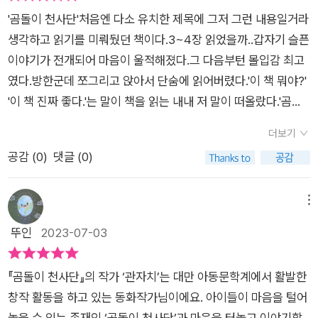
이야기 속 중간중간 나오는 그림들이 파스텔 톤으로 따뜻한 감성
게 읽히는 글로 마음이 편해지는​마법같은 책입니다.​읽고 나면 괜
르트 도서전 최우수 동화상과 대만 금정상, 중화 아동 문학상 등
'곰돌이 천사단'처음엔 다소 유치한 제목에 그저 그런 내용일거라
을 느낄 수 있었어요.​아이들의 말에 훈계하고 해결해 주기 보단
시리 마음이 따스해지는 곰돌이 천사단​투덜곰, 토닥곰, 땡땡곰과
을 수상했고 대만 아동문학계에서 활발한 창작 활동을 펼치면서
생각하고 읽기를 미뤄뒀던 책이다.3~4장 읽었을까..갑자기 슬픈
그저 이야기를 들어주고 지지하며 위로해주는 것만으로 스스로
이야기 나누어 보고픈 마음이 새록새록 ​피어납니다​초등 고학년
대만과 중국에서 큰 사랑을 받아온 동화 작가 관자치는 고민의 방
이야기가 전개되어 마음이 울적해졌다.그 다음부턴 몰입감 최고
극복하며 이겨낼 수 있는 힘이 된다는 것.동화지만 많은 생각을
부터 청소년들에게 추천합니다.
향이 엉뚱한 곳으로 튀기 일쑤인 아이들의 곤혹스러운 마음과 불
였다.방한군데 쪼그리고 앉아서 단숨에 읽어버렸다.'이 책 뭐야?'
하게 하는 책이었어요.​아이들과 함께 읽고 이야기 나눠보면 좋은
안한 심리를 아이들의 시선에서 따뜻하고 서정적인 감성을 담아
'이 책 진짜 좋다.'는 말이 책을 읽는 내내 저 말이 떠올랐다.'곰돌
책이라 추천 드립니다. -출판사로부터 책을 제공 받아 직접 읽고
풀어낸다. 곰 인형의 모습을 한 토닥곰, 투덜곰, 땡땡곰과 꼬마 선
이 천사단' 은 고민이나 걱정거리가 가득한 아이들이 상담실에 있
쓴 후기입니다.-​
더보기
녀 샤오탕으로 구성된 곰돌이 천사단은 고민 가득한 아이를 품에
는 곰돌이천사단을 통해 위로받고 공감받는 성장이야기이다.주
공감 (
0
)
댓글 (0)
안아 토닥여 주고, 각종 불만이나 하소연을 끈기 있게 들어 주며,
인공은 스레이. 스레이는 암에 걸린 할아버지가 돌아가시자 마자
때로는 분노와 스트레스를 풀 수 있도록 마음의 샌드백 역할을 하
엄마가 돌아가셨다. 스레이가 젤리를 사달라고 떼를 써서 그걸 사
기도 한다. 이로써 아이들은 오랫동안 괴롭게 끌어안고 지냈던 죄
러가다 교통사고를 당했다.스레이에게는 엄마의 사고가 죄책감
메뉴
책감과 자책을 털어 내고, 내면에 드리웠던 수심의 그늘을 걷어내
과 트라우마로 남아있다.그러던 어느 날 학교에 상담선생님인 탕
뚜인
2023-07-03
는가 하면, 마냥 커 보이기만 했던 어른들조차도 각자 짊어진 삶
선생님이 부임하고, 스미레는 우연히 상담실에 가게 되었다. 상담
의 무게에 자신들처럼 고민하고 힘들어한다는 사실에 마음 아파
실엔 곰세마리 토닥곰, 투덜곰, 땡땡곰이 있다.난 개인적으로 땡
『곰돌이 천사단』의 작가 ‘관자치’는 대만 아동문학계에서 활발한
하며 되려 담담한 위로를 건네기도 한다.​ 살아가면서 걱정하고 고
땡곰이 좋지만 셋다 나름의 매력이 있다.곰을 만지면 꿈 속에서
창작 활동을 하고 있는 동화작가님이에요. 아이들이 마음을 털어
민할 일이 생기지 않는다면 가장 좋겠지만 우리는 그것이 불가능
곰 세마리와 여자아이 샤오탕을 만나게 되는데, 그들이 바로 곰돌
놓을 수 있는 존재인 ‘곰돌이 천사단’과 마음을 터놓고 이야기할