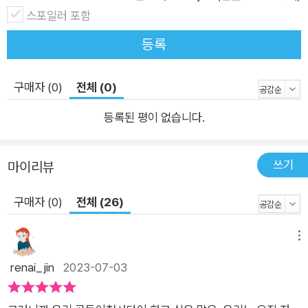
스포일러 포함
낸다. 곰 인형의 모습을 한 토닥곰, 투덜곰, 땡땡곰과 꼬마 선녀
샤오탕으로 구성된 곰돌이 천사단은 고민 가득한 아이를 품에 안
등록
아 토닥여 주고, 각종 불만이나 하소연을 끈기 있게 들어 주며, 때
로는 분노와 스트레스를 풀 수 있도록 마음의 샌드백 역할을 하기
구매자 (0)
전체 (0)
도 한다. 이로써 아이들은 오랫동안 괴롭게 끌어안고 지냈던 죄책
등록된 평이 없습니다.
감과 자책을 털어 내고, 내면에 드리웠던 수심의 그늘을 걷어내는
가 하면, 마냥 커 보이기만 했던 어른들조차도 각자 짊어진 삶의
무게에 자신들처럼 고민하고 힘들어한다는 사실에 마음 아파하
쓰기
마이리뷰
며 되려 담담한 위로를 건네기도 한다. 살아가면서 걱정하고 고민
할 일이 생기지 않는다면 가장 좋겠지만 우리는 그것이 불가능하
구매자 (0)
전체 (26)
다는 것을 안다. 일어나는 세상의 일들은 우리가 어찌할 수 없는
일들이 대부분이지만, 그 일에 대처하는 태도와 마음은 우리가 선
메뉴
택할 수 있는 몫이다. 한창 자라나는 나무에 가지가 웃자라고 상
renai_jin
2023-07-03
처 입어 생긴 옹이가 훗날 그 나무를 땅에 더 굳세게 뿌리내리게
하듯이, 상처 주고 상처 입히는 일들에 대처하는 마음의 근력을