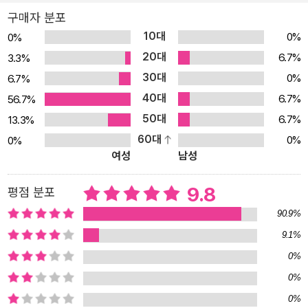
생 이유석을 처음 본 순간, 우리의 왕수니는 단박에 좋아하게 됩니다.
구매자 분포
그리고 자신의 못생긴 얼굴에 깊은 실망을 하고 말아요. 그래서 어떻
10대
0%
0%
게든 용모를 바꾸고 싶은 간절한 마음도 품게 되지요. ‘유석이가 나를
20대
6.7%
3.3%
어떻게 볼까?’를 신경 쓰게 되고, 유석이의 마음에 들려면 어떻게 해
30대
0%
6.7%
야 할까 걱정을 하게 됩니다. 그래서 엄마 화장품으로 화장도 하고, 정
40대
말 가기 싫은 치과에 가서 치아 교정기도 끼게 되지요. 눈만으로는 볼
6.7%
56.7%
수 없는 진짜 아름다움을 찾아가는 성장동화 이 작품은 초등학교 3학
50대
6.7%
13.3%
년 왈가닥 소녀, 왕수니에게 찾아온 첫사랑을 통해 소중한 가치와 진
60대
0%
0%
여성
남성
실을 알아보는 ‘마음의 눈’에 대해 이야기하고 있습니다. 공부 잘하는
아이하고만 친구 하고, 처음 만난 친구에게 아무렇지 않게 사는 아파
9.8
평점 분포
트의 평수를 묻고, 옷차림과 생김새라는 잣대가 기준이 되어버린 우
리 아이들, 어른들이 만들어놓은 편견에서 자유롭지 못한 우리 아이
90.9%
들에게 이 작품이 하고 싶은 진짜 이야기는 우리는 모두 생긴 모습이
9.1%
다르고 갖고 있는 재능도 다르다는 것입니다. 꽃밭의 꽃들과 밤하늘
0%
의 별들이 저마다의 향기와 빛으로 세상을 아름답고 환하게 만들듯이
0%
말이지요. 『천하무적 왕눈이』는 외모는 비록 못생겼지만, 당당하고
0%