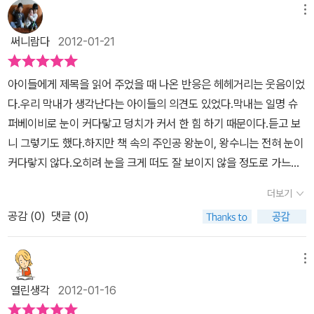
다고 그런거 필요없다라고 속시원하게 말할수 없는 엄마의 마음이 더
메뉴
주고 싶다.
아프다. 사람의 겉모습으로 모든것을 판단하지 말라고 하는 세상 그
써니람다
2012-01-21
러지만 일단 눈으로 보이는 것이 전부이기에 첫인상으로 모든것을 판
단해 버린다. 그러고 나서는 모든것을 숫자로 판단해 버린다. (평수,
아이들에게 제목을 읽어 주었을 때 나온 반응은 헤헤거리는 웃음이었
월급, 성적등) 왕눈이(별명)도 머리크고 눈작고 짙은 눈썹에 생기다
다.우리 막내가 생각난다는 아이들의 의견도 있었다.막내는 일명 슈
만돼지코, 그리고 왕입술로 표현되어 있다. 엄마는 이쁜데 엄마딸이
퍼베이비로 눈이 커다랗고 덩치가 커서 한 힘 하기 때문이다.듣고 보
아닌가보다라는 생각까지 하게 된다. 아빠를 닮아서 안생겼지만 그래
니 그렇기도 했다.하지만 책 속의 주인공 왕눈이, 왕수니는 전혀 눈이
도 자기를 지키기워해서 최선을 다한 아빠의 모습으로 자신감을 찾아
커다랗지 않다.오히려 눈을 크게 떠도 잘 보이지 않을 정도로 가느다
치아교정기까지 빼버린 왕수니.(그래도 이쁘면 더 좋지)마음이 예뻐
란 실눈이다.거기에 더해서 돼지코, 튀어나온 앞니, 두툼한 입술, 유치
야 여자지 라는 말은 이런모습을 가지지 못한 사람들에게 절대로 먹
더보기
원생보다 더 작은키........더 이상 말하지 않아도 짐작이 갈 만한 일명
히지 않는 말이다. 그것은 얼굴이 이쁜데 마음까지 이쁜 여지를 말하
공감 (
0
)
댓글 (0)
모든 악조건을 두루 갖춘 얼굴이다.하지만, 수니의 엄마는 미인에 키
는 것일뿐이다. 하다못해 자신의 의견을 피력하는데도 얼굴은 하나의
도 크다.그래서 수니는 자신이 엄마의 친딸이 아닐 수도 있다는 황당
무기기 될수 잇다. 안생긴사람이 말하면신빙성을 떨어진다고 생각하
한 생각도 해본다.외모에는 전혀 관심이 없어서 거울조차 보지 않는
메뉴
는 사람들 그리고 너는 공부열심히 해야겠다라는 사람들의 무책임한
수니에게 변화가 생겼으니 바로 멋진 왕자님 유석이가 전학을 왔기
말. 잘생긴남자랑 사귀면 돈이 많은가 보다라는 생각하는 세상이다.
열린생각
2012-01-16
때문이다.유석이를 좋아하게 되면서 나름 외모를 가꾸고자 관심도 가
책의 마무리는 자신감있는 왕눈이 왕수니로 사는것이라고 하지만 이