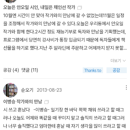
렁 속에서 당당하고 뺴어난 아이가 되라고 아빠가 지어주신 이름이고
오늘은 안오일 시인, 내일은 채인선 작가
한다.요즘 처럼 학교폭력이네 왕따네 하는 시대에서 꿋꿋하고 당당하
10월엔 시간이 안 맞아 작가와의 만남에 갈 수 없었는데11월은 일정
게 약한 친구들을 도와주는 멋진 수니! 그래서 예쁜 마음을 가진 수니
을 조정해서 작가와의 만남에 갈 수 있다.오늘은 우리동에서 안오일
너의 진짜의 모습을 보여 준 수니에게 마음 든든하여 수니에게 박수
작가와 함께 한다.2시간 정도 재능기부로 독자와 만남을 기획했는데,
를 보내주고 싶다. 전학을 온 멋지고 잘생긴 유석이란 남학생과 친하
프로그램에서 당연히 강사비가 통장 입금되기 때문에 독자들에게 책
고 싶었기에 수니도 예쁘게 보이고 싶어서 화장도 해보고 거울을 보
선물을 하기로 했다.지난 주 알라딘에 주문하고 어제까지 받지 못할
면서 엄미의 멋진 옷도 입어보았다.어떻게 해도 예뻐지지 않아 엄마
까 봐 걱정했는데 무사히 도착했다.일곱 권의 작품 중 우리도서관엔
더보기
에게 왜 나는 예쁜 엄마를 안 닮았냐고 묻자 아빠의 사진을 보여 주면
<별 박물관>만 없어서 찜했다.^^ 내일은 무등도서관에서 채인
서 교통사고에서 너의 아빠는 너를 다치지 않게 하려고 너를 가슴에
공감 (
4
)
댓글 (11)
선 작가와의 만남이 있다.본래 오후 6시였는데 오전 10시 30분으로
꼭 품고 ....나쁜 일을 보면 참지 못하는 아빠였으며 봉사 활동을 많이
바뀌어서 숲해설가 동아리 푸른길 걷기를 오후로 바꾸었다.내일 강연
하신 아빠!외모는 못생겼어도 마음은 진짜 잘 생기신 아빠를 닮은 수
텍스트인 <다문화 백과사전>과 없는 책 몇 권 주문하고 오늘까지 받
순오기
2013-08-23
메뉴
니였기에 유석이가 예쁘고 키도 크고 공부도 잘한 예리랑 친구가 되
을 수 있기를... 알라딘을 믿는다!^^ 오늘 주문한 책은... 7권, 우
이병승 작가와의 만남
어 너무 속상하고 섭섭하였지만수니를 통해 용기를 얻은 유석이와 유
리집에 있는 책은... 14권이고, <= 요건 없지만 도서관에서 빌
시 쓰고 혼났다 -이병승- 일기장 한 바닥 꽉꽉 채워 쓰라고 할 때그
석이의 마음을 움직인 예쁜 마음으로 친구가 된 예리를 축하해 주는
려읽고 리뷰를 썼던 책. 그리고 주문에 넣지 못한 책은 무지무지 많
러나 오늘도 어제와 똑같을 때 꾸미지 말고 솔직히 쓰라고 할 때그러
수니는 역시 아빠를 닮은 멋진아이인 것 같다. ' 장난도 칠거
다.
나 너무 솔직했다고 엄마한테 혼날 때 자기 생각을 많이 쓰라고 할 때
야. 못되게 구는 남자애들은 때려 줄 거야. 노래 못한다고