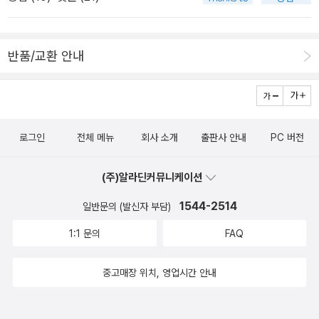
다 읽었다. 그 다음엔 <꽃으로 말해줘>를 읽을 생각이고....
를 묻는 초등생의 당돌한 질문을 시작으로 알록달록 무지개 같은 다
2011년 결산 댓글 Top5 릴레이 이벤트 바톤을 받아준 프레이
양한 질문에 밝은 미소로 솔직하게 답해주셨다. '나이가 몇 살이에
야님의 책선물~ <책은 도끼다> / 박웅현 / 북하우스아직 많이 읽지
요?' --6*년생이니까 4*살 '책 쓰는데 안 힘들어요?' --책을 엉덩
반품/교환 안내
는 못했는데, 독서회 토론도서로 선정해 회원들과 같이 읽으면 좋겠
이로 쓴다고 하죠, 힘들어요! '동화 쓸 때 무슨 생각을 하세요?' --어
다는 생각과여기에서 소개하는 책을 전부 읽고 싶은 욕심이 앞선다.
릴 때 내가 무얼 했지? 중고등 학교 때는? 어릴 적 생각을 많이 한
저자가 인용한 이 말 때문에라도...^^ 우리가 읽는 책이 우리 머리를
다.'어릴 때 꿈은 뭐였어요?' --로봇 조종사가 되고 싶었는데 자주 바
주먹으로 한 대 쳐서 우리를 잠에서 깨우지 않는다면, 도대체 왜 우리
뀌었다. '한 달 수입은 얼마나 돼요?' --한 달 단위로 말할 순 없고, 연
로그인
전체 메뉴
회사 소개
출판사 안내
PC 버전
가 그 책을 읽는 거지? 책이란 무릇, 우리 안에 있는 꽁꽁 얼어버린 바
봉으로 치면 여러분 부모님보다 많을 수도 있고 적을 수도...^^ '왜, 작
다를 깨뜨려버리는 도끼가 아니면 안 되는 거야. - 1904년 1월 카프
가가 됐어요?' --학교 때 선생님이 '너 작가 되면 좋겠다'고 하셔서
(주)알라딘커뮤니케이션
카, 『변신』 중에서 알라딘 책소개~ 무엇보다 저자는 많이 읽는 것이
... '가장 마음에 드는 책 제목은 뭐예요?' --다 맘에 들지만, 하나를
중요한 것이 아니라 한 권의 책을 읽더라도 깊이 있게 읽으라 말한다.
1544-2514
일반문의 (발신자 부담)
뽑으라면 '잊지 마, 살곳미로'! '추천하고 싶은 책은요?'--다 추천하고
우리의 사고와 태도에 변화를 줄 수 있는 책읽기를 하라는 것. 더불어
싶지만, 3~4학년에겐 '난 너무 잘났어' '애정이 가는 작품은?' --청
1:1 문의
FAQ
좋은 책이라면 여러 번 읽고, 감동을 준 문장들을 하나하나 밑줄을 치
소년소설 '달리 GO' '좋아하는 작가는 누구예요?' --내가 제일 좋다.
고 따로 정리해두는 자신의 독법을 소개하고 있다. 다양한 분야의 책
ㅋㅋㅋ '진짜 어른은 어떤 사람이예요?' --두려움에 지지 않는 사
중고매장 위치, 영업시간 안내
들을 깊이 있게 들여다 봄으로써 '보는 눈'을 가지게 되고 사고의 확장
람 '처음 책을 만들었을 때의 기분은?' --말로 할 수 없는 기분, 내 책
을 이룰 수 있다는 것이다. <그림자 아이들> 마거릿 피터슨 해딕스 /
을 읽고 있는 독자를 보면 정말 좋다. '시를 쓰다 동화로 바꾼 이유