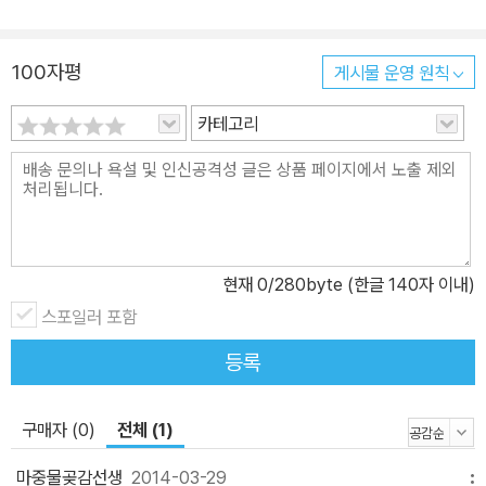
씩씩한 왕수니라는 아이를 통해 바로 그런 이야기를 하고 있습니다.
우리 어린이들 한 사람 한 사람은 모두가 서로 다른 개성과 재능을 갖
고 있는 꽃이고 별이라는 이야기 말입니다. 그런 어린이들을 성적이
100자평
게시물 운영 원칙
나 외모 같은 똑같은 잣대로 평가하는 것은 어른들이 만든 잘못된 일
카테고리
이라고 말입니다. 우리 어린이들이 『천하무적 왕눈이』의 주인공 씩씩
한 왕수니를 보면서 용기를 갖고 개성을 한껏 살려나갔으면 좋겠습니
다.
현재
0
/280byte (한글 140자 이내)
스포일러 포함
등록
구매자 (0)
전체 (1)
마중물곶감선생
2014-03-29
메뉴