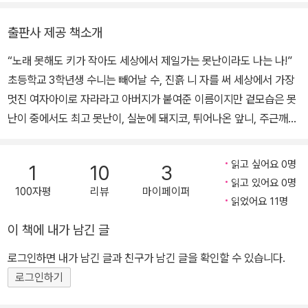
출판사 제공 책소개
“노래 못해도 키가 작아도 세상에서 제일가는 못난이라도 나는 나!”
초등학교 3학년생 수니는 빼어날 수, 진흙 니 자를 써 세상에서 가장
멋진 여자아이로 자라라고 아버지가 붙여준 이름이지만 겉모습은 못
난이 중에서도 최고 못난이, 실눈에 돼지코, 튀어나온 앞니, 주근깨까
지…… 성이 왕 씨인데다 작은 눈을 놀리느라 별명은 왕눈이가 되었답
니다. 그런 왕수니에게 첫사랑이 찾아왔어요. 마음을 가꾸는 것이야
읽고 싶어요 0명
1
10
3
말로 겉모습보다 더 중요한 것임을 깨달아가는 왈가닥 소녀의 자아
읽고 있어요 0명
100자평
리뷰
마이페이퍼
찾기! “우리는 모두 꽃이고 별!” 북멘토 가치동화 시리즈의 두 번째 동
읽었어요 11명
화가 출간되었습니다. 『자전거 타는 대통령』에 이은 이번 작품은 201
이 책에 내가 남긴 글
0년 한국안데르센상 동화 부문 우수상을 수상한 안오일 작가의 작품
입니다. 주인공 왕수니는 아무도 못말리는 천하의 개구쟁이입니다.
로그인하면 내가 남긴 글과 친구가 남긴 글을 확인할 수 있습니다.
자신을 놀리고 무시하는 아이들이나 어른들에게 복수를 하면서 어떤
로그인하기
상황에서도 기죽지 않고 씩씩하게 생활하는 아이이지요. 그런데 전학