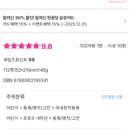
알라딘 30% 할인! 알라딘 만권당 삼성카드
카드혜택 15% + 이벤트혜택 15% (~2025.12.31)
9.8
100자평 1편
리뷰 10편
세일즈포인트
98
112쪽
152*210mm
146g
ISBN 9788963190341
주제분류
신간알림 신청
어린이
>
동화/명작/고전
>
국내창작동화
어린이
>
초등3~4학년
>
동화/명작/고전