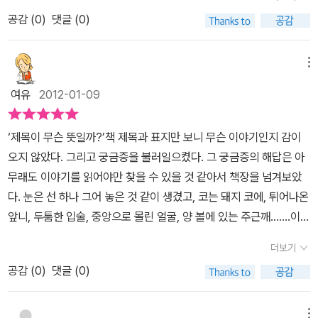
작은눈.....^^:하지만 아이들이 놀린다고 주눅이 들거나 구석에가서 울
다.마음 따스한 책이다.초등학교에 다니는 아이들에게 올 겨울 책선
공감 (
0
)
댓글 (0)
거나 하지 않는다오히려 자신을 놀린 녀석을 하나도 빠짐없이 골탕먹
물 한 권 해 보시는 것이 어떠하실는지요? ^^ 초강력긍정주의자
이며 철저하게 복수를 하는 모습이 귀엽게 느껴졌다.못생긴외모지만
외모보다는 내면을 중시하자는 좋은 취지의 내용은 이또래 아이들에
메뉴
겐 꼭 필요한 내용이다. 외모를 조금씩 신경쓰는 초3학년 여아들의
여유
2012-01-09
모습을 고스란히 담아내면서도 왕눈이의 천하무적 당당함이 오히려
멋진 모습을로 비춰지고있다.그리고 남자친구 유석이에 대한 설레임
‘제목이 무슨 뜻일까?’책 제목과 표지만 보니 무슨 이야기인지 감이
이 표현되어진 내용은 나에겐 옛기억에 잠시 머물게하고 또래아이들
오지 않았다. 그리고 궁금증을 불러일으켰다. 그 궁금증의 해답은 아
에겐 자신도 모를 감정이입이 될거라본다.아빠에대한 그리움들은 재
무래도 이야기를 읽어야만 찾을 수 있을 것 같아서 책장을 넘겨보았
밌게 웃으면서 읽다가도 한켠에 가슴뭉클함을 가져온다.천하무적 왕
다. 눈은 선 하나 그어 놓은 것 같이 생겼고, 코는 돼지 코에, 튀어나온
눈이는 못생긴외모이긴하나 당당하고 씩씩한 수니의 모습을 통해서
앞니, 두툼한 입술, 중앙으로 몰린 얼굴, 양 볼에 있는 주근깨…….이
우리 한사람한 사람이 얼마나 재능있고 개성있는 인격체인가를 보여
얼굴의 주인공은 이 책의 주인공 왕수니이다. 왕수니라는 이름이 왕
주고 외모로 평가하는 것은 어른들이 만든 잘못된일이라 꼬집는다.주
더보기
눈이라는 발음과 비슷해서 별명이 왕눈이다. 왕수니는 정말 생기다
인공 왕수니를 읽으면서 우리아이들이 조금씩 용기를 내고 개성을 찾
공감 (
0
)
댓글 (0)
만 사람처럼 못생겼다. 그래도 씩씩하게 살아간다. 그런데 좋아하는
아 내면이 단단해지는 아이가 되길 바래본다...........
사람이 생겼다. 그래서 자신의 외모를 신경 쓰게 된다. 예뻐지기 위해
온갖 노력을 하지만 실패한다. 그러다가 결국 고백도 못하고 차이고
메뉴