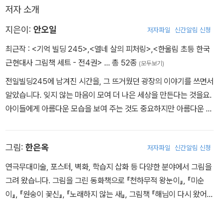
저자 소개
어떻게 볼까?’를 신경 쓰게 되고, 유석이의 마음에 들려면 어떻게 해
야 할까 걱정을 하게 된다. 그래서 엄마 화장품으로 화장도 하고, 정말
지은이:
안오일
저자파일
신간알림 신청
가기 싫은 치과에 가서 치아 교정기도 끼게 되는데….
최근작 :
<기억 빌딩 245>
,
<열네 살의 피처링>
,
<한울림 초등 한국
근현대사 그림책 세트 - 전4권>
… 총 52종
(모두보기)
전일빌딩245에 남겨진 시간을, 그 뜨거웠던 광장의 이야기를 쓰면서
알았습니다. 잊지 않는 마음이 모여 더 나은 세상을 만든다는 것을요.
아이들에게 아름다운 모습을 보여 주는 것도 중요하지만 아름다운 세
상을 물려 주는 게 더 중요합니다. 그래서 아픈 역사의 되새김은 필요
하지요. 지은 책으로 그림책 《여순에 핀 빨간 봉선화》 《기억 공장》,
그림:
한은옥
저자파일
신간알림 신청
동화책 《호야, 아빠를 구합니다!》 , 청소년 소설 《녹두밭의 은하수》
《조보, 백성을 깨우다》 《열네 살의 피처링》 그리고 여러 권의 동화책
연극무대미술, 포스터, 벽화, 학습지 삽화 등 다양한 분야에서 그림을
과 시집이 있어요. @ ahn51p
그려 왔습니다. 그림을 그린 동화책으로 『천하무적 왕눈이』, 『미순
이』, 『원숭이 꽃신』, 『노래하지 않는 새』, 그림책 『해님이 다시 왔어
요』 등이 있습니다.