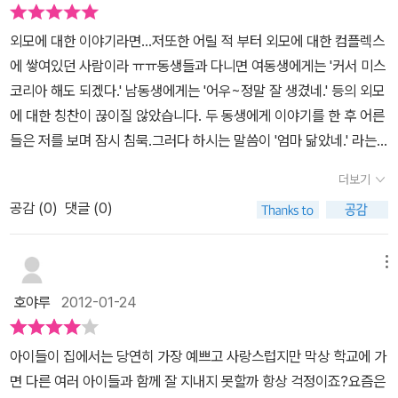
외모에 대한 이야기라면...저또한 어릴 적 부터 외모에 대한 컴플렉스
에 쌓여있던 사람이라 ㅠㅠ동생들과 다니면 여동생에게는 '커서 미스
코리아 해도 되겠다.' 남동생에게는 '어우~정말 잘 생겼네.' 등의 외모
에 대한 칭찬이 끊이질 않았습니다. 두 동생에게 이야기를 한 후 어른
들은 저를 보며 잠시 침묵.그러다 하시는 말씀이 '엄마 닮았네.' 라는
한 마디였습니다.그래서 전 세상에서 제일 듣기 싫었던 말이 '엄마 닮
더보기
았네.'라는 말이였습니다.저도 모르는 사이 예쁘고 잘생긴 동생들 덕
공감 (
0
)
댓글 (0)
(?)에 외모에 대한 컴플렉스가 생긴 것 같습니다.그래서인지 모든 일
에 대해 자신감도 없고 사람들과 만나 이야기 할 때도 눈을 마주보며
이야기 하는 것이 그리 쉽지 않았습니다.지금은 나이가 드니 외모에
메뉴
대해 그리 심각하게 생각하지 않지만 그래도 다시 태어나면 경국지색
호야루
2012-01-24
의 미모를 타고 태어났음 하는 바람도 가져봅니다 ㅎㅎ <천하무적
왕눈이>의 왕수니를 보니 저희 둘째가 생각났습니다.3학년인데 유치
아이들이 집에서는 당연히 가장 예쁘고 사랑스럽지만 막상 학교에 가
원생보다 작은 키.눈은 실눈에다 코는 생기다 만 돼지코.튀어나온 앞
면 다른 여러 아이들과 함께 잘 지내지 못할까 항상 걱정이죠?요즘은
니, 두툼한 입술. 자라목 같은 짧고 두꺼운 목. 거기다 덕지덕지 앉은