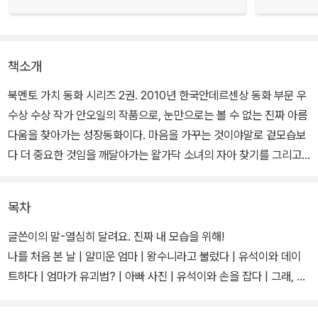
책소개
북멘토 가치 동화 시리즈 2권. 2010년 한국안데르센상 동화 부문 우
수상 수상 작가 안오일의 작품으로, 눈만으로는 볼 수 없는 진짜 아름
다움을 찾아가는 성장동화이다. 마음을 가꾸는 것이야말로 겉모습보
다 더 중요한 것임을 깨달아가는 왈가닥 소녀의 자아 찾기를 그리고
있다.
목차
주인공 왕수니는 아무도 못말리는 천하의 개구쟁이다. 자신을 놀리고
무시하는 아이들이나 어른들에게 복수를 하면서 어떤 상황에서도 기
글쓴이의 말-열심히 달려요. 진짜 내 모습을 위해!
죽지 않고 씩씩하게 생활하는 아이다. 그런데 전학생 이유석을 처음
나를 처음 본 날 | 얄미운 엄마 | 왕수니라고 불렀다 | 유석이와 데이
본 순간, 우리의 왕수니는 단박에 좋아하게 된다.
트하다 | 엄마가 유괴범? | 아빠 사진 | 유석이와 손을 잡다 | 그래, 나
는 나다
그리고 자신의 못생긴 얼굴에 깊은 실망을 하고 만다. ‘유석이가 나를
도움글―당당하고 씩씩한, 멋진 왕눈이(배봉기)