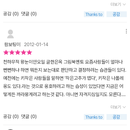
네요. 전학생 이유석.하지만 자신의 못생긴 얼굴 때문에 실망을 하게
더보기
그러니 이제는 외모 뿐만 아니라 마음을 가꾸는 것도 중요한 것이란
되는데요.그래서 자신의 외모를 바꾸고 싶은 마음을 가지기도 하네
공감 (
0
)
댓글 (0)
것을 알아야 한다. '천하무적 왕눈이'는 외모는 못 생겼지만 당당하고
요.엄마 화장품으로 화장도 하고, 정말 가기 싫은 치과에 가서 치아 교
씩씩한 왕수니가 나온다. '수니'라는 이름은 세련되었지만 다들 촌스
정기도 하고, 과연 왕수니는 첫사랑을 이룰 수 있을까요?요즘 아이들
러운 '순이'를 떠올린다. 유치원생보다 작은 키, 돼지코, 튀어나온 앞
메뉴
은 너무나 빨리 커버린 것 같아요.아무렇지도 않게 서로 아파트 평수
니, 두툼한 입술, 두꺼운 목에 주근깨까지 어느 하나 예쁜 부분이 없
를 이야기하고, 차종을 이야기하면서 세상에 돈이 최고인 것처럼 말
람보팅이
2012-01-14
다. 그런데 엄마는 무척이나 아름다워서 다들 모녀 관계를 모호하게
이죠.어릴 때는 어린이의 순수한 마음을 가지고 서로 다른 아이들과
바라보곤 한다. 대책없이 당당하던 수니는 전학 온 남학생에게 반하
잘 어울리면서 무엇보다 사람의 겉모습이 아니라 진짜 마음을 볼 수
천하무적 왕눈이안오일 글한은옥 그림북멘토 요즘사람들이 얼마나
게 되고 자신의 외모를 거울로 비춰 보면서 좌절을 하곤 한다. 만약 아
있었으면 좋겠는데 말이죠.외모나 성적으로 평가하는 것은 어른들이
뻔뻔하냐 하면 뭐든지 보는대로 판단하고 결정하려는 습관들이 있다.
이가 그런 일로 힘들어 한다면 어떻게 해줄 것인가... 왕수니 엄마가
만든 잘못된 평가라는 것을 말이죠.왕수니를 보면서 아이들이 자신을
예전에는 키작은 사람들을 말하면 '작은고추가 맵다', 키작은 나폴레
못생겼지만 당당하고 멋진 아빠에게 반했듯이 사람들에게는 저마다
사랑하고 씩씩하고 멋지게 자랐으면 하네요.(이 서평은 출판사로부터
옹도 있다.라는 것으로 옹호하려고 하는 습성이 있었다면 지금은 어
다른 매력이 있다. 얼굴이 그리 잘나지 않았는데도 왠지 마음이 가고,
무료로 제공 받아서 작성한 서평입니다.)
떻게든 까라뭉게려고 하는것 같다. 아니면 자격지심일지도 모른다.
친근하게 느껴지는 사람들을 찬찬히 뜯어 보면 외모 속에 감춰진 그
나는 작은키에 많은 몸무게를 자랑하는 30대 아줌마이다. 그러다 보
마음이 보인다. 우리의 왕수니 또한 그런 아이다. 못 생겼지만 당당하
더보기
니 아이들도 엄마는 왜 살이 많아라든지 왜 키가 작아라는 질문이 많
고, 솔직하고, 약한 사람을 도울 줄 아는 따뜻한 마음을 가졌다. '우리
공감 (
0
)
댓글 (0)
다. 자기도 크면 뚱뚱해 지냐고 물어보고 자기 배를 만져보며 다이어
는 모두 꽃이고 별이야'란 말처럼 우리 모두에게 아름다움이 있다. 서
트를 해야 겠다는 2학년 아이를 보면서도 절로 한숨이 나온다. 그렇
로 다른 개성을 갖고 있을 뿐이다. 아이에게 진정한 미의 가치를 알려