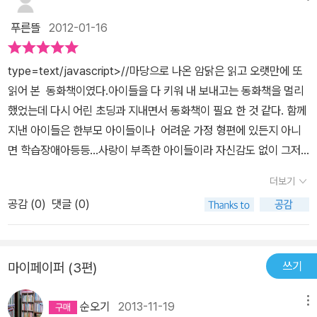
말았다. 그 남자에게 여자 친구가 생긴 것이다. 펑펑 울고는 더 이상
푸른뜰
2012-01-16
외모에 신경 쓰지 않기로 했다.이 책에서는 아무리 외모가 못생겨도
기죽지 말라는 교훈을 준다.다 읽고 나니 짧고 굵은 이 말에 끌렸다.
type=text/javascript>//
마당으로 나온 암닭은 읽고 오랫만에 또
“나는 나니까!”맞는 말이다. 외모가 다는 아니니까 다른 사람들에게
읽어 본 동화책이였다.아이들을 다 키워 내 보내고는 동화책을 멀리
신경을 쓸 필요가 없는 것이다. 그냥 당당하고 씩씩하게 살아나가면
했었는데 다시 어린 초딩과 지내면서 동화책이 필요 한 것 같다. 함께
되는 것이다.‘빛 좋은 개살구’라는 속담이 있다 이 속담의 뜻은 겉만
지낸 아이들은 한부모 아이들이나 어려운 가정 형편에 있든지 아니
번지르르하고 실속은 하나도 없다는 뜻이다. 이 속담처럼 아무리 외
면 학습장애아등등...사랑이 부족한 아이들이라 자신감도 없이 그저
모가 잘났어도 내면이 좋지 않으면 정말 멋진 사람이 아니다. 따라서
살아 가는 그들에게 왕눈이 같은 자신감을 심어 줄 수 있을 것 같아너
내면을 갈고닦아야 아무리 외모가 못났어도 멋진 사람이라는 것이다.
더보기
무 반가웠고 우리 아이들과 친구가 될 것같다. 왕수니의 별명이 왕눈
왕수니의 장점은 무엇일까? 그것은 바로 [자신감]이다. 위기에 처한
공감 (
0
)
댓글 (0)
이라 했는데 눈이 커서가 아니라 진짜 자기 자신을 볼 줄 아는 큰 눈
친구들을 구해주고, 아무리 노래를 못 불러도 나가서 스스럼없이 부
을 가졌기에 불러지는 왕눈이 란 이름이라고 한다. 수니는 3학년생이
르고, 선배들 앞에서도 할 말을 전부 다 똑부러지게 한다. 책을 읽는
지만 유치원생보다 작은 키에 실눈에다 돼지코에 튀어나온 앞니,두툼
나에게도 자신감을 북돋아 주었다. 정말 왕수니의 자신감 이 한 가지
쓰기
마이페이퍼 (3편)
한 입술,자라목 같은 짭고 두꺼운 목, 양 볼의 주근깨등으로 모든 악조
는 본받을만한 점이라고 생각한다. 이 책을 자신감을 얻고 싶은 친구
건의 못난이로 살아 가고 있지만마음의 얼굴이 예쁘고 당당하고 씩
들과 자신의 외모가 못생겼다고 생각하는 사람들에게 추천한다.
순오기
2013-11-19
메뉴
씩하며 잘못된 것을 보면 참을 수 없는 정의의 소녀이다.진흙 같은 수