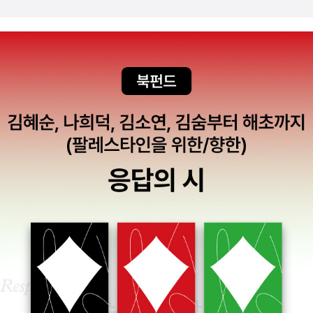
봄나무인간의 존엄성과 더불어 극한 상황에 처한 인간의 심리를 다룬
는?' --시 ->드라마 -> 여러가지 다 했는데, 안오일 작가가 동화를
마거릿 피터슨 해딕스의 작품으로, 그녀는 청소년을 위한 작품을 즐
쓰라고 권유했다. '글 쓸때 주제를 먼저 생각하나, 글감을 먼저 생각하
겨 쓰는 이유를 ‘청소년은 변화의 가능성이 무궁무진하고 어른보다
나요?' --주제부터 정하고, 이야기를 풀어놓는다. '동화를 진즉 쓸 걸
한결 흥미로운 존재이기 때문이다.’ 라고....마거릿 피터슨 해딕스는
그랬다는 말은 무슨 의미인가?' --아이들이 이해할 수 있는 쉬운 말
틀에 박혀 있지 않은 기발한 소재와 청소년의 감성이 생생하게 살아
로 깊은 메세지를 전하기 때문에 어려운 말로 멋지게 쓸려고 폼잡지
있는 작품들로 베스트셀러 작가의 반열에 올랐고, ‘전미도서관협
않아도 되니까 좋다. '작품 하나를 쓸때 기간은?' --작품마다 다르다.
회’의 청소년을 위한 추천 도서에 많은 작품이 선정되어 주목할만한
꼬부기는 한 달 정도 걸렸고, 케이스 바이 케이스!! '일찍 결혼했는데
작가다. 이 시리즈 책을 받고 우리 가족 중에 누가 먼저 읽을까
배우자 선택의 기준은?' --문학적인 대화가 통하는 사람, 글쓰다 포기
궁금했는데, 수능 끝나고 띵가띵가 놀며 컴퓨터 게임만 하던 아들 손
한 사람이면 좋겠다 생각했는데, 글을 쓰다 포기한 사람은 아니다.^
에 잡혔다.알라딘 책소개~ 자유를 향한 그림자 아이들의 희망과 이들
^ 어른들은 궁금해도 물어보지 못하는 것들을 아이들은 거침없이 질
을 둘러싼 정부의 음모 사이에 펼쳐지는 흥미진진한 모험 이야기를
문했다. 그래서 아이들이 순수하다 싶으면서도 현실적인 어른들의 모
그리고 있다. 숨어 사는 아이들의 고독과 절망감에 대한 빼어난 심리
습이 투사된 듯...^^이병승 작가님 책 18권을 읽었는데, 읽기 좋은 나
묘사, 그리고 인구 경찰에게 쫓기는 아이들의 긴장감 넘치는 모습과
이대로 분류하자면 그림책 <내가 아빠고 아빠가 나라면>은 유치부
자유를 향한 투쟁과 용기는 재미와 함께 감동을 전해준다. 식량난을
또래부터 볼 수 있고 초등저학년들은 초등고학년들은 청소년
이유로 셋째 아이가 금지된 세상에서 셋째로 태어난 아이들은 친구를
이상 어른들이 보면 좋을 책들 강연회와 그 이후가 궁금하다
만들 수도, 학교에 갈 수도 없다. 늘 숨어 지내던 루크는 어느 날 이웃
면...... 아래 접힌 부분 클릭! 접힌 부분 펼치기 ▼ 주민센터 입구 게