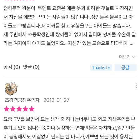
져보던 수니에게 유석이가 조금씩 다가온다.자신감 넘치는 수니의 모
아이가 커가면서 얼마나 많은 상처를 받을지는 너무나 쉽게 상상할수
천하무적 왕눈이 북멘토 요즘은 예쁜 옷과 화려한 것들로 치장하면
습이 좋다면서.아빠가 궁금한 수니에게 어느 날, 엄마는 아빠의 사진
있을 것이다. 그러지만 이것을 깨주는 것이 어른들이 몫이라면 받아
서 자신을 예쁘게 꾸미는 사람들이 많습니다..성인들은 물론이고 아
을 보여 주는데 알고 보니 자신의 외모를 만든 사람은 아빠였다.자신
들여야 한다. 아이들의 자존심, 자신감, 자존감을 살려주기 위해서 엄
이들도 그렇습니다..메이커를 찾고 유행을 ?는 아이들도 많습니다..
이 보기에 커다란 골롬처럼 보이는 아빠지만 엄마는 아빠가 참 멋진
마인 나는 최선을 다해서 노력할것을 맹세합니다.
제 주변에서 초등학생인데 쌍꺼풀이 없어서 밉다며 쌍꺼풀 수술해 달
사람이라고 하면서 아빠 이야기를 들려 준다.수니는 아빠가 사고로부
라는 여자아이 얘기도 들었지요.. 자신감 있는 모습으로 당당하게 행
터 자신을 끝까지 지켜주시고 돌아가셨다는 사실을 알게 된다.그래서
동하면서 착하고 올바른 마음을 갖고 내실을 키우면 그 멋짐은 참으
수니는 알게 되었다.사람이 멋지다는 것은 외모를 말하는 것이 아니
더보기
로 오래 갈 것으로 생각되는 데..키도 작고 작은 눈을 가진 이 책 주인
라 마음을 이야기하는 것이라는 것을.자신도 아빠처럼 진정으로 이쁜
공감 (
0
)
댓글 (0)
공 수니에게 어울리는 별명이 된 '왕눈이'는 진짜 자기 자신을 볼 줄
사람이 될 거라고 다짐도 해본다.요즘 아이들은 예전에 비해 참 외모
아는 큰 눈을 가져서 붙여진 별명인 것 같습니다..정말 멋집니다~엄
를 많이 따지는 것 같다.심지어 유치원생도, 그보다 더 어린 아이들도
마 화장품을 바르면 엄마처럼 예뻐질 것 같아서 엄마 화장품을 바르
메뉴
그렇다.초등학생이 되면서 다른 사람들과의 교류가 많아지는 아이들
고 엄마 옷을 입어봤지만아무리 해도 예뻐지지 않고 점점 이상하게
에게 외모로 사람을 평가하는 것은 옳지 않다는 것을 왕눈이는 확실
초강력긍정주의자
2012-01-27
괴물처럼 변하는 것 같았지요..엄마 딸인데 엄마를 하나도 닮지 않아
히 보여주었다.외모에 상관없이 당당하고 씩씩하게 자신의 개성을 보
속상하기만 한 수니..'슈퍼 아줌마가 하던 '엄마 배 속에 있을 때 엄마
여주는 사람이 진정으로 멋진 사람이다.
요즘 TV를 보면서 드는 생각 중 하나는너무나도 외모 지상주의를 부
가 미워하면 엄마랑 닮지 않는 다'는 말이 떠올라 결국 울음보가 터져
추기고 있지 않나는 것이다.등장하는 연애인들은 차치하고,일반인들
엉엉 울어버리고 말았습니다.. 성적이나 외모 만으로 사람을 평가한
이 등장해서도 어김없이 던지는 한 마디가,예쁘면 모든 것이 용서된
다는 것은 잘못된 잣대로 정말 말도 안되는 일이지요..각자가 가진 개