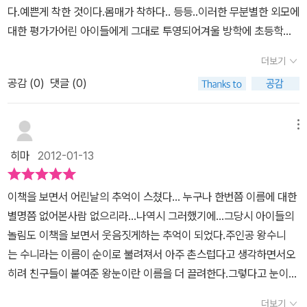
다.예쁜게 착한 것이다.몸매가 착하다.. 등등..이러한 무분별한 외모에
성을 한 껏 살려 자기만의 색깔을 좀 더 예쁘고 아름답게 살려 나가면
대한 평가가어린 아이들에게 그대로 투영되어겨울 방학에 초등학생
더 좋은 것 같습니다..비슷 비슷하고 똑같은 것 보다 뚜렷한 나만의 개
들이 가장 하고 싶은 계획 1위가 다이어트라는 기사를 본 것 같다.겨
성을 살려보는 것이 좋겠습니다..
더보기
울이면 중고등학교 학생들의 성형 예약으로강남 성형외과들은 호황
공감 (
0
)
댓글 (0)
을 누린다는 슬픈 현실.이런 편견에 아이들이 그냥 젖어들지 않도록
따스한 마음으로, 아이들에게 이야기를 건네는 책을 만났다.2010년
한국안데르센상 우수상을 수상했다는 이야기를 듣고,살짝 기대감 갖
메뉴
고 손에 넣었고책을 덮으며 마음 따스함을 느끼게 되었다.겨울방학을
히마
2012-01-13
맞은 딸들이 읽고, 모두 재미있었다고 이야기 해 주었다.초등학교 3
학년인데유치원생보다 더 작은 키,눈은 실눈에다 코는 생기다 만 돼
이책을 보면서 어린날의 추억이 스쳤다... 누구나 한번쯤 이름에 대한
지코,튀어나온 앞니, 두툼한 입술,자라목 같은 짧고 두꺼운 목,거기다
별명쯤 없어본사람 없으리라...나역시 그러했기에...그당시 아이들의
덕지덕지 않은 양 볼의 주근깨,그리고 불의를 보면 참지 못하는 울컥
놀림도 이책을 보면서 웃음짓게하는 추억이 되었다.주인공 왕수니
하는 성격...이 모든 것을 두루 갖춘 우리의 주인공 '왕수니'정말 예쁜
는 수니라는 이름이 순이로 불려져서 아주 촌스럽다고 생각하면서오
외모의 엄마와 살고 있는 우리의 주인공이전학온 유석이와 풋사랑을
히려 친구들이 붙여준 왕눈이란 이름을 더 끌려한다.그렇다고 눈이
느끼게 되고,감추어온 아빠에 대한 진실을 알게 되고,그리고 결국 나
왕만하게 큰게아니라 정말 떴는지 감았는지 분별하기 어려울정도의
는 나다.. 라는 자아존중감을 발견해 가는성장소설? 아니 성장동화
더보기