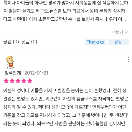
특히나 아이들이 하나인 경우가 많아서 사회생활에 잘 적응하지 못하
양 볼의 주근깨. 이 책에 나오는 왕수니의 모습입니다. 저희 둘째도 아
지 않을까 싶기도 하구요.뉴스를 보면 학교에서 왕따 문제가 심각하
마 자기 학년에서는 손가락에 꼽힐 정도로 작은 키에 작은 눈을 가지
다고 하던데? 이제 초등학교 3학년 수니를 보면서 혹시나 우리 아이
고 있는 그리 예쁘지 않은 외모를 가지고 있습니다. 편견일수도 있겠
는 어떨까 하는 생각을 하게 되네요.다른 아이들을 이해하고 배려하
지만 여자 아이라 그런지 그런 외모를 가진 것이 가끔은 마음 아프기
더보기
고 감싸줄 수 있는 성품을 가져야 하는데, 사실 아이들이 그런 인성을
도 합니다. 하지만 아이는 외모에 대해 그리 심각하게 생각하지 않는
공감 (
0
)
댓글 (0)
가지기는 힘들지 않겠어요?물론 학교에서나 가정에서 잘 가르쳐줘야
듯 합니다. 수니가 그런 외모에도 자신감을 가지고 씩씩하게 학교 생
겠지만 말이죠.수니라는 이름은 빼어날 수, 진흙 니를 써서 아버지가
활을 하듯 저희 아이도 기죽지 않고 항상 웃는 얼굴로 다닙니다. 그래
붙여준 이름이죠.하지만 학교에서 수니는 못난이 중에서도 가장 최고
메뉴
서일까요? 그리 예쁘지 않은 외모임에도 선생님들께나 어른들께 귀
의 못난이에요.실눈, 돼지코, 튀어나온 앞니, 주근깨까지...또한 성이
여움을 받는건 항상 웃으며 밝게 생활하기 때문이 아닐까요? 수니나
청색안개
2012-01-21
왕씨이고 작은 눈때문에 별명이 바로 왕눈이가 되어버렸죠.사실 학교
저희 둘째를 보면서 아직도 외모에 대한 컴플렉스를 가지고 있는 저
에서 아이들은 저마다 별명 하나씩 있을 것 같아요.그런 별명이 서로
를 반성하게 됩니다. 우리의 진짜 모습은 외모가 아니라 마음에서 나
어릴적 성이나 이름을 가지고 별명을 붙이는 일이 흔했었다. 전혀 상
친하기 때문에 부를 수도 있지만 정말이지 싫어하는 별명을 마치 놀
오는건 아닐까요? 장난도 칠 거야.못되게 구는 남자애들은 때려 줄
관없는 별명도 있지만, 외모같이 자신의 컴플렉스를 자극하는 별명은
리듯이 지어서 부르면 안될 것 같아요.무엇보다 겉모습이 아니라 마
거야.노래 못한다고 기죽지 않을거야.키 작아도 못생겼어도,나는 나
상처가 될 수 있다. 저마다 생긴 모습이 다르지만 언제부터인가 어떤
음이 더 소중한데 아이들이 그것을 깨달을 수가 있을까요?우리의 주
니까! - 본문 100쪽우리의 외모가 큰 문제가 되는 것은 아닌 것 같습
기준을 갖고 외모를 평가하게 되었고, 그 기준에 벗어나면 '못 생겼다'
인공 왕수니는 그야말로 개구쟁이죠.자기를 놀리는 아이들에게도 기
니다. 수니가 자신감을 가지고 자신의 일상으로 돌아가는 모습을 보
라는 뜻이 되었다. 외모로만 사람을 판단하는 것이 씁쓸한 일이지만
죽지 않고 씩씩한 아이에요.그런데 그런 왕수니에게도 사랑이 찾아오
고 저도 이젠 당당하게 나아가려합니다. 나는 나니까^^
어느 순간 잘난 사람에게 눈길이 가는 것 또한 어쩔 수 없는 일이다.