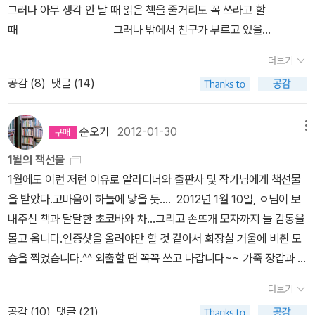
그러나 아무 생각 안 날 때 읽은 책을 줄거리도 꼭 쓰라고 할
기죽지 않을 거야. 키 작아도 못생겼어도, 나는 나니까! 'p1
때 그러나 밖에서 친구가 부르고 있을
00 어릴 적 시골에서 큰 도시로 중학을 다니려고 올라 왔는데 두 볼
때 똑딱똑딱 설렁설
에 주끈깨가 있고 까만 얼굴에 못생겼던 나를 시골에서 왔냐고 묻는
더보기
렁 시를 쓴다, 잛게 짧
국화빵집 아주머니 말씀이 생각이 난다.못났던 나도 예쁜 마음씨 좋
공감 (
8
)
댓글 (14)
게! 그리고, 딥따 혼났
은 남자를 만나 두아이를 낳아 잘 사는 것처럼 수니도 지금처럼 당당
다 -초록 바이러스,
하고 예쁜 마음으로 자라면 멋지고 마음씨 좋은 남자를 만나게 될거
11쪽, 2010년, 푸른책들- 8월 13일 이병승 작가 초청 강연 - 작가와
야 ..... 힘내라 수니 ! 하이팅
순오기
2012-01-30
메뉴
의 만남에서 이 시를 시인의 목소리로 들었다.강연을 앞두고 전작 읽
1월의 책선물
기에 도전해 안 읽었던 책 중에 딱 한 권 빼고 다 읽었는데작가님이 질
1월에도 이런 저런 이유로 알라디너와 출판사 및 작가님에게 책선물
의응답 중에 '시 쓰고 혼났다' 는 시를 인용하셔서 <초록 바이러스>에
을 받았다.고마움이 하늘에 닿을 듯.... 2012년 1월 10일, ㅇ님이 보
실린 페이지를 펼쳐 드리고 시인의 목소리로 들려달라 요청했더니'와
내주신 책과 달달한 초코바와 차...그리고 손뜨개 모자까지 늘 감동을
아~ 제 책을 저보다 잘 압니다!' 하면서 살짝 감동하셨다. 다시 읽은
몰고 옵니다.인증샷을 올려야만 할 것 같아서 화장실 거울에 비췬 모
보람이 있었다는 자뻑! ㅋㅋ일기 쓰기 싫은 아이들 마음이 고스란히
습을 찍었습니다.^^ 외출할 땐 꼭꼭 쓰고 나갑니다~~ 가죽 장갑과 세
담겨 공감하고 감정이입이 되는 시였다.^^ '판타지 <잊지마 살곳미
트로요! 송경동 시인의 <꿈꾸는 자 잡혀간다>는 너무나 맘이 아파서
로> 를 중심으로 진짜 어른이 된다는 것'을 주제로 작가님 작품 속 '선
더보기
하루에 많은 분량을 보기는 어려워, 한두편씩 읽어가는데 이제 거의
과 악' 캐릭터 이야기에 빨려들며 50분 강연이 후딱 지났다. 나이
공감 (
10
)
댓글 (21)