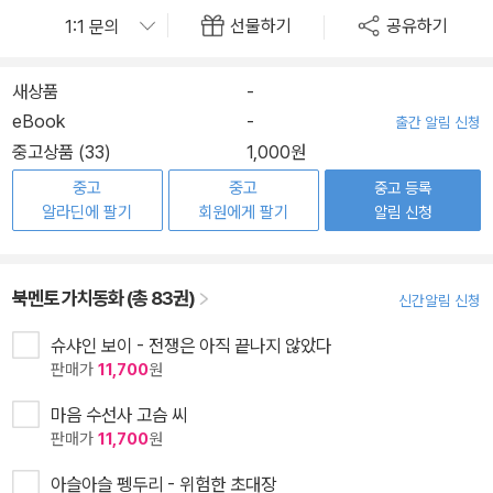
선물하기
공유하기
새상품
-
eBook
-
출간 알림 신청
중고상품 (33)
1,000원
중고
중고
중고 등록
알라딘에 팔기
회원에게 팔기
알림 신청
북멘토 가치동화 (총 83권)
신간알림 신청
슈샤인 보이 - 전쟁은 아직 끝나지 않았다
판매가
11,700
원
마음 수선사 고슴 씨
판매가
11,700
원
아슬아슬 펭두리 - 위험한 초대장