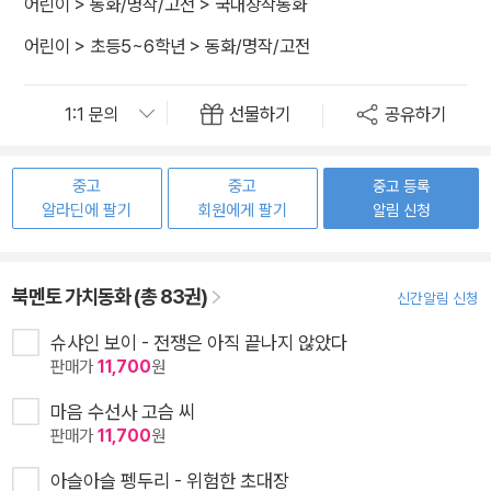
어린이
>
동화/명작/고전
>
국내창작동화
어린이
>
초등5~6학년
>
동화/명작/고전
선물하기
공유하기
중고
중고
중고 등록
알라딘에 팔기
회원에게 팔기
알림 신청
북멘토 가치동화 (총 83권)
신간알림 신청
슈샤인 보이 - 전쟁은 아직 끝나지 않았다
판매가
11,700
원
마음 수선사 고슴 씨
판매가
11,700
원
아슬아슬 펭두리 - 위험한 초대장