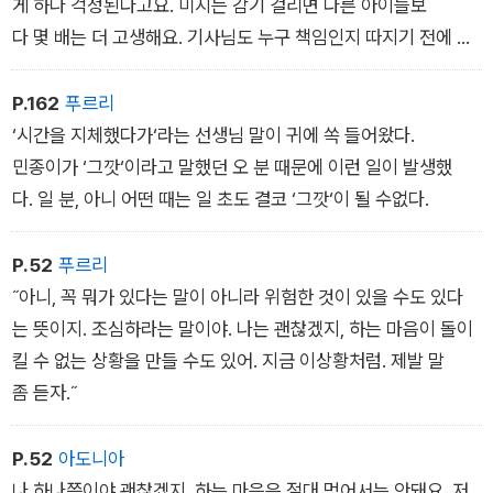
게 하나 걱정된다고요. 미지는 감기 걸리면 다른 아이들보
다 몇 배는 더 고생해요. 기사님도 누구 책임인지 따지기 전에 먼
저 걱정해 주시면 안 돼요?˝
P.162
푸르리
‘시간을 지체했다가‘라는 선생님 말이 귀에 쏙 들어왔다.
민종이가 ‘그깟‘이라고 말했던 오 분 때문에 이런 일이 발생했
다. 일 분, 아니 어떤 때는 일 초도 결코 ‘그깟‘이 될 수없다.
P.52
푸르리
˝아니, 꼭 뭐가 있다는 말이 아니라 위험한 것이 있을 수도 있다
는 뜻이지. 조심하라는 말이야. 나는 괜찮겠지, 하는 마음이 돌이
킬 수 없는 상황을 만들 수도 있어. 지금 이상황처럼. 제발 말
좀 듣자.˝
P.52
아도니아
나 하나쯤이야 괜찮겠지, 하는 마음은 절대 먹어서는 안돼요. 저