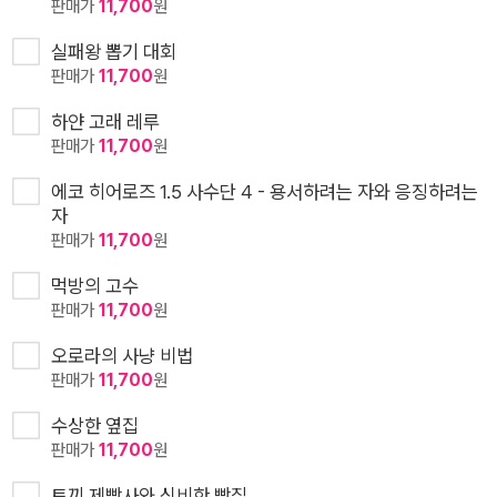
판매가
11,700
원
실패왕 뽑기 대회
판매가
11,700
원
하얀 고래 레루
판매가
11,700
원
에코 히어로즈 1.5 사수단 4 - 용서하려는 자와 응징하려는
자
판매가
11,700
원
먹방의 고수
판매가
11,700
원
오로라의 사냥 비법
판매가
11,700
원
수상한 옆집
판매가
11,700
원
토끼 제빵사와 신비한 빵집