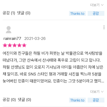
가?이런 생각을 더 많은 사람들이 하기 마련일 테니까요.아직 일
나 무서워요.과연 수빈이는 그곳에 있었을까요...수상하고 또 수
다.​박현숙 작가의 베스트셀러 '수상한 시리즈'를 읽어보셨나
칙을 지키는 일의 소중함을 이야기하고 있어요.나 하나쯤이라는
더보기
반인들은 코로나19 백신을 맞지도 않았고,우리 아이들은 코로나
상한 솜돌역에서아이들이 자꾸 사라집니다.그리고 아무도 없는
요? '수상한' 이라는 제목과 왠지 으스스한 표정의 주인공이 있
안일한 마음을 버리고 서로를 배려하는 마음을 가진다면어떤 어
공감 (
1
)
댓글 (0)
19 백신을 올해 안에 맞을 계획도 없는 상태인데 말이죠.개인적
곳에 김이 모락모락 나는 똥은대체 누구 것일까요??아이가 너무
는 표지 때문에 처음에는 아이들에게 권하지 않았어요. 작년에 둘
려운 상황도 잘 극복할 수 있겠죠?
으로 도저히 참을 수 없어서,혹은 마냥 집에 있는 게 멍청해 보여
재밌게 읽어서 저도 읽어 봤는데요.왜 아이들에게 인기가 많은 동
째가 2학년 때 글밥 많은 책을 잘 안 읽으려고 할 때 재미있는 동
서하고 싶은 일을 하는 사람들을제가 일일이 말릴 수는 없겠지만
화인지 알겠더라구요.수상한 아파트부터 수상한 우리반, 수상한
화를 보여주고 싶어서 계속 찾던 중에 <수상한 운동장> 을 우연
메뉴
적어도 어딜 다니려면 조용히 다녔으면 좋겠다는생각은 아주 간
학원, 수상한 친구집, 수상한 식당,수상한 편의점, 수상한 도서관,
히 읽었는데 재미, 감동, 교훈, 공감 등 모든 것이 이 동화 속에 들
rainrain77
2021-03-26
절히 하는 편입니다.가만히 있는 사람들까지 부추겨좀처럼 잡히
수상한 화장실, 수상한 운동장 까지모두 읽어보려고 합니다.초등
어있더라구요.글밥 많은 책을 잘 안 읽으려고 하던 아이가 단숨
지 않는 이 코로나19 사태를더욱 심각하게 만들려고 작정을 한
중학년 아이들이 읽는 재미를 한껏 느낄 수 있는수상한 시리즈 너
에 읽고 또 읽었어요. 그래서 도서관을 전부 뒤져서 수상한 시리
여진이와 친구들은 하필 비가 퍼붓는 날 박물관으로 역사탐방을
게 아니라면 말이죠!그리고 그렇게 아무렇지도 않게 돌아다닌 사
무 재밌습니다.<출판사로부터 도서를 제공받아 읽고 작성한 후
즈를 전부 빌려왔었던 적이 있습니다. 물론 3~4시간 동안 한 자
떠났다가, 그만 산속에서 산사태와 폭우로 고립이 되고 맙니다.
람들은부디 아이들을 학교도 학원도 보내지 말고,부모들도 단체
기입니다.>
리에서 움직이지도 않고, 화장실에도 가지 않고, 수상한 시리즈
하필 선생님도 없이 오로지 기사님과 아이들 아홉만이 차에 남은
가 모이는 곳에는 가지 말아줬으면 좋겠습니다. 저처럼 여전히
를 모두 읽었습니다. 맛있는 음식을 아이가 먼저 알듯이 재미있
채 말이죠. 바로 SNS 스타인 형과 거래할 사진을 찍느라 5분을
극도로 조심하며최대한 방역 수칙을 지키려 노력하는 사람들이1
는 책은 아이가 먼저 알고 봅니다. 수상한 시리즈 열 번째 이야
늦어버린 민종이 때문이었어요. 민종이는 그깟 5분이라고 했지
년 넘게 죽을힘을 다해 아이들의 원성을 묵살해가며 꾹꾹 눌러 참
기 <수상한 기차역>이 드디어 나왔습니다. 책 뒤 표지를 보니 운
만, 그 5분 덕에 산사태로 흙더미가 무너져 길이 사라져 버렸죠.
아도, 최소한으로 아이들을 학교에 보내고 학원에 보내다가그런
행을 멈춘 수상한 기차역이 나온다고 하네요. '종합 기차역'이라
더보기
우여곡절 끝에 우선 기다리고 있을 폐역인 솜돌역에 도착은 했지
사람들 때문에 코로나19에 걸릴 때그 책임을 온전히 질 수 있는
는 웹툰에는 사람을 태우는 기차역이 아니라 귀신을 태우는 기차
공감 (
0
)
댓글 (0)
만, 너무 산속이라 그런지 전화도 되지 않고, 먹을 것도 없이 모두
게 아니라면 말이죠! 최근 쏟아지는 꽃놀이 자랑질 SNS 폭탄에
역이라고 긴장감을 줍니다. 저도 읽는 내내 귀신이 나오나 안 나