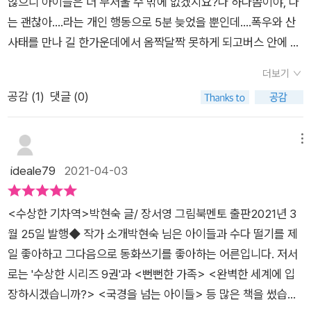
워야하지 않을까요??** 도서만 제공받고 주관적으로 작성한 후
않으니 아이들은 더 무서울 수 밖에 없겠지요?나 하나쯤이야, 나
유튜브가 또 아이들을 현혹하는 결정적 요소가 된 걸 테죠.저희
이 막히고아이들은 오도가도 못하는 신세가 되었어요.뭔가 있을
기입니다**
는 괜찮아....라는 개인 행동으로 5분 늦었을 뿐인데....폭우와 산
아이는 아직 그런 걸 잘 모르니이렇게나 큰소리를 치는 걸 테고
법한 일이라 더욱 몰입해서 읽게 되는 수상한 시리즈 입니다.전화
사태를 만나 길 한가운데에서 옴짝달짝 못하게 되고버스 안에 남
요. 저도 가끔 SNS를 하긴 하는데요.하지만 일상의 일과를 올리
도 잘 안터지는 곳에서 차를 돌려 선생님의 말씀대로수상한 기차
아있는건 역사 동아리 친구들과 버스 기사님 뿐문명의 이기에 의
는 일은 하지 않습니다.요즘 점점 사회적 문제로 대두되고 있는S
역으로 가게 됩니다.기차역에는 무사히 도착했지만지금은 인적
더보기
존하던 아이들이 휴대폰도 되지 않자세상과의 단절이 되었는데
NS를 통한 사생활 노출로아이들이 위험해지는 경우도 많고,무엇
이 없는 곳이라 너무 으스스하고 무섭습니다.화장실 갈때 외에는
공감 (
1
)
댓글 (0)
쉴 틈없이 사건은 계속 생기게 되어요.아이들이 하나둘 버스에서
보다 거기에 빠져서 시간을 허비하는 걸별로 즐기는 편이 아니라
차에만 있으라는 기사님의 이야기를아이들은 잘 듣지 않고자꾸
내려 기차역으로 가게 되고으스스한 화장실도, 하나 둘 사라지는
서 말이죠.하지만 이벤트 참여 등을 목적으로 가끔 들어가 보면참
나가기 시작합니다.기사님은 너무 피곤하신지 잠이 드셨어요.몇
친구들도....추리소설 형식으로 이야기가 전개되다보니다음 내용
메뉴
부지런히 SNS에 개인 글을 올리는 사람들이 많더라고요.물론 저
시간이 흐른 뒤 잠에서 깬 친구들은민종이가 없어졌음을 알게 됩
이 궁금해서 도저히 책을 접을 수가 없었던 수상한 기차역아이들
ideale79
2021-04-03
와 가치관이 다르니 각자의 소신대로 하면 되겠지만개인적으로
니다.이 어두운 밤 민종이는 대체 어디로 간 걸까요???민종이를
이 줄글로 책을 읽어야 할 때 이렇게 잡아끄는 매력을 가진수상한
는 요즘 같은 시국에어디 놀러 가는 사진을 굳이 올리는 사람들은
찾아 비를 맞으며 헤메이는 친구들과 기사님은지치고 다치기도
시리즈로 읽으면 정말 좋겠다 싶어요.거기에 더불어 살아갈 때 행
좀 자제를 해주면 좋겠다는 생각을 하게 됩니다.저야 나이를 먹을
합니다.설상가상이 이럴때 쓰는 말인가 봅니다.도대체 무슨 일이
<수상한 기차역​>박현숙 글/ 장서영 그림북멘토 출판2021년 3
복하다는 것을 느낄 수 있게 해주고 있어책을 읽은 아이가 어른이
만큼 먹었고,고집도 센 편이고, 걱정병이 늘어진 사람이라서그런
생긴건지 오리무중일때수빈이가 비밀을 털어 놓습니다.어두워서
월 25일 발행◆ 작가 소개박현숙 님은 아이들과 수다 떨기를 제
되면 더 좋은 세상이 되지 않을까 싶어요.수상한 시리즈 열번째
걸 보면 화가 나면 났지흔들리는 편은 아니지만많은 사람들이 코
잘 보이지 않았는데 기차역 뒤에 컨테이너가 하나 있었어요.아이
일 좋아하고 그다음으로 동화쓰기를 좋아하는 어른입니다. 저서
이야기 수상한 기차역은나 하나쯤이야 하는 이기적인 생각을 가
로나19 걱정에꾹꾹 눌러 참으며 집콕을 하고 있는 마당에너도 나
들은 그 곳에 민종이가 있을까 찾으러 나섭니다.문열기도 무서운
로는 '수상한 시리즈 9권'과 <뻔뻔한 가족> <완벽한 세계에 입
진 민종이 때문에아이들 간의 갈등이 발생하고 민주적인 의사결
도 나들이나 여행 사진을 올리면아! 나만 바보처럼 집에 있는 건
컨테이너를 용기내어 열어 봅니다.바닥엔 쥐똥이 가득하고 너무
장하시겠습니까?> <국경을 넘는 아이들> 등 많은 책을 썼습니
정과 친구들을 걱정하는 마음과 공동체를 위해 규칙을 정하고 규