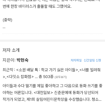
번에 한창 바이러스가 출몰할 때도 그랬어요.
(중략)
얘들아, 제발 하지 말라고 하면 말 좀 들어라, 말 좀!
저자 소개
지은이:
박현숙
저자파일
신간알림 신청
최근작 :
<소원 배달 톡 : 학교 가기 싫은 아이들>
,
<너를 빌려줘
>
,
<다잇소 잡화점>
… 총 503종
(모두보기)
아이들과 수다 떨기를 제일 좋아하고 그 다음으로 동화 쓰기를 좋
아하는 어른입니다. <대전일보> 신춘문예에 동화가 당선되어
작가가 되었고, 제1회 살림어린이문학상을 수상했습니다. 청소년