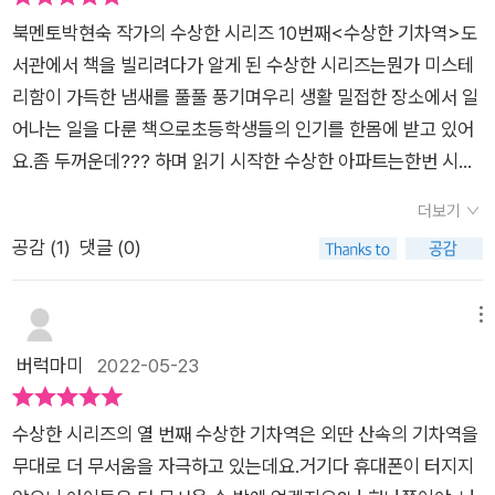
무서운 사진을 찍어 오면 치킨 쿠폰을 준다는 민종이의 말 때문이
너져점검 후 출발해야 하는 관계로다음 날 아침에야 올 수 있다는
북멘토박현숙 작가의 수상한 시리즈 10번째<수상한 기차역>도
지요. 그런데 그날 밤 정말로 치킨을 준다던 민종이가 사라지게
소식을 듣게 되는데요.그야말로 가는 날이 장날이고, 머피의 법칙
서관에서 책을 빌리려다가 알게 된 수상한 시리즈는뭔가 미스테
돼 버리네요.과연 어떤 일이 생긴 것일까요??​' 나 하나쯤이야 괜
이 무지막지하게 겹치는 날이었던 거죠. 하지만 민종이가 결국
리함이 가득한 냄새를 풀풀 풍기며우리 생활 밀접한 장소에서 일
찮겠지 하는 마음은 절대 먹어서도는 안 돼요.한창 바이러스가 출
또 사고를 유발하고 마는데요.민종이 형이 유명 유튜버인데 특이
어나는 일을 다룬 책으로초등학생들의 인기를 한몸에 받고 있어
몰할 때도 그랬지만 함께 모이지 말래도 꼭 모이는 사람들...여행
한 사진이나 동영상을 찍어 보내주면치킨도 쏘고 유튜브 출연도
요.좀 두꺼운데??? 하며 읽기 시작한 수상한 아파트는한번 시작
을 다니지 말래도 여행을 꼭 다니는 사람들...마스크를 제대로 쓰
시켜준다고 했다며아이들에게 으스스한 솜돌역 곳곳을 찍어 사
하면 중간에 멈출 수가 없이 술술 읽혀서금새 아이의 사랑을 한몸
라고 해도 코를 내놓고 다니는 사람들..나는 면역력 최강이라 절
더보기
진을 보내달라고 제안을 한 거죠. 선생님도 없이 아이들을 돌봐
에 받았어요.박현숙 작가의 책을 찾아보니 수상한 시리즈가 벌써
대 바이러스에 감염되지 않는다.안일하게 생각하는 사람들까
공감 (
1
)
댓글 (0)
야 하는 기사님의 강력한 만류에도 불구하고, 아이들은 화장실을
10권이나 출간되어 있더라구요.아직 다는 못 읽었지만 한권씩 읽
지...'​2020년 코로나 시대에 살고 있다가 2021년에도 여전히 마
간다는 핑계로수시로 버스 안과 솜돌역을 들락거리게 됩니다.심
어나가고 있어요.오늘은 10번째 이야기 최신간 수상한 기차역을
스크 생활에 익숙해져이제는 사람들끼리 조심히 하면서 여행도
지어 책임감이 강한 주인공, 여진이마저단짝 친구 미지의 꾐에 빠
읽어 보았습니다.학교에서 단체로 박물관 견학을 온 날날이 흐렸
메뉴
다니고학생들은 학교 생활을 하고 있지요.하지만, 여전히 코로나
져 사진을 찍고 왔을 정도니까요. 아직은 모든 게 원칙주의인 저
어요.빗줄기가 굵어지기 시작하자 견학을 빨리 마치고출발하려
버럭마미
2022-05-23
가 확산되고 있는 추세라서로서로 조심해야 하지만,유명한 브런
희 아이가이런 언니 오빠들을 도저히 이해할 수 없다며본인은 이
했는데 사진찍기가 취미인 민종이가 늦게 오는 바람에버스는 늦
치 카페나 맛집에는 여전히 줄을 서면서 바글바글하다고 하네요.​
런 일이 있을 때 진짜 화장실 가는 것 말고는절대로 버스 밖을 벗
게 출발하게 됩니다.담임 선생님은 배탈이 난 친구 때문에 먼저
여기 수상한 기차역에서도..나 하나쯤이란 이기적인 생각을 가진
수상한 시리즈의 열 번째 수상한 기차역은 외딴 산속의 기차역을
아나지 않을 거라고 호언장담을 했는데요.하지만 막상 닥치면 아
산 아래 내려가 계셨기 때문에차 안에는 셔틀버스 기사님과 아이
아이로 인해 벌어지면서공동체에서 알아야 할 예의와 규칙을 배
무대로 더 무서움을 자극하고 있는데요.거기다 휴대폰이 터지지
이들이 아직 어려서 호기심이 이성을 이기기도 할 테고,무엇보다
들 10명 뿐이었어요.그런데 갑자기 내린 비에 산사태가 나서 길