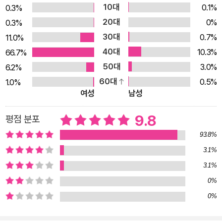
들은 결국 갈등과 위험을 부르고, 자기 자신뿐만 아니라 공동체
10대
0.1%
0.3%
전체를 혼란에 빠뜨리지요. 이 작품은 분명히 공동체의 약속을 깨
20대
0%
0.3%
버리는 무책임한 행동의 잘못된 점을 한 번 더 고민해 보게 하는
30대
0.7%
11.0%
이야기이기는 하지만 박현숙 작가는 그 지점에서 이야기를 멈추
40대
10.3%
66.7%
지 않습니다. 개인행동으로 공동체를 위험에 빠뜨린 아이들을 탓
50대
3.0%
6.2%
하고 미워하기보다는 사랑으로 감싸고, 모두 함께 힘을 합쳐 구조
60대
0.5%
1.0%
해 내는 여진이의 모습은, 읽는 사람으로 하여금 한 단계 더 나아
여성
남성
간 고민을 할 수 있게 해 줍니다. 모두가 힘을 합쳐 위기에 대응해
나갈 때, 그리고 서로가 서로에게 배려하는 마음을 잊지 않을 때,
9.8
평점 분포
어떤 위기든 진정으로 극복해 나갈 수 있다는 점을 배울 수 있게
93.8%
해 주지요. 여진이와 친구들의 흥미진진한 기차역에서의 한바탕
3.1%
소동을 따라가다 보면, 어린이 독자들은 틀림없이 지금 이 시대의
3.1%
위기를 극복할 열쇠인 ‘함께’라는 것의 소중함을 깨달을 수 있을
0%
것입니다. 《수상한 기차역》을 통해 더 많은 어린이들이 좀 더 현
0%
명하게 현실의 위기를 이겨 낼 수 있는 지혜를 얻기를 기대해 봅
니다.