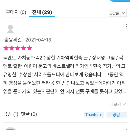
구매자 (0)
전체 (29)
메뉴
중용의길
2021-04-13
북멘토 가치동화 42수상한 기차역박현숙 글 / 장서영 그림 / 북
멘토 출판 어린이 문고의 베스트셀러 작가인박현숙 작가님의 그
유명한 ‘수상한’ 시리즈를드디어 만나보게 됐습니다. 그동안 익
히 명성을 들어왔던 터라꼭 한 번 만나보고 싶었는데아이가 아직
읽을 준비가 돼 있는지판단이 안 서서 선뜻 구매를 못하고 있었는
데요. 이번에 운 좋게 <수상한 기차역>이 출시되면서빠르게 만
더보기
나볼 기회가 주어져냉큼 아껴두었던 ‘찬스’까지 써가며<수상한
공감 (
1
)
댓글 (0)
기차역>을 만나보게 됐답니다. 결론부터 말하면,와우! 왜 수상
한 시리즈가 그토록 많이 회자되고 인기가 있는지 제대로 실감할