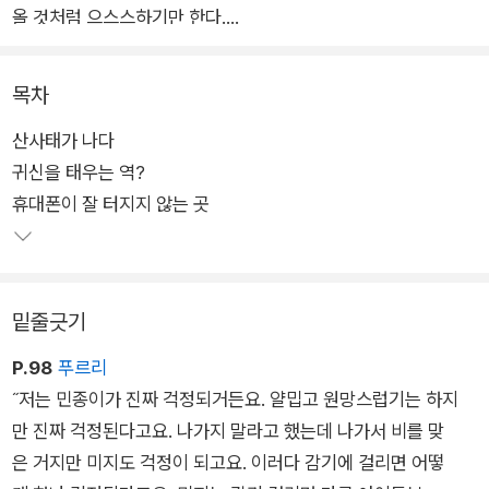
올 것처럼 으스스하기만 한다.
오래된 기차역에서 어떤 위험한 일이 벌어질지 몰라 버스 안에 머
목차
무르기로 한 여진이 일행. 그런데 아이들이 하나둘씩 약속을 어기
산사태가 나다
기 시작한다. 무서운 사진을 찍어 오면 치킨 쿠폰을 준다는 민종
귀신을 태우는 역?
이의 말 때문이다. 그런데 그날 밤 정말로 아이들이 사라지고 맙
휴대폰이 잘 터지지 않는 곳
니다. 과연 여진이 일행은 어떻게 될까?
밑줄긋기
P.98
푸르리
˝저는 민종이가 진짜 걱정되거든요. 얄밉고 원망스럽기는 하지
만 진짜 걱정된다고요. 나가지 말라고 했는데 나가서 비를 맞
은 거지만 미지도 걱정이 되고요. 이러다 감기에 걸리면 어떻