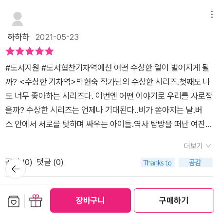
지쳐갔어요.'어떻게 해서 이 지경이 된지 알지? 한 사람이 '나 하
잠시 흥분을 했었네요.여하튼 어른들도 이렇게 SNS 등에 쉽게
오나 생각하면서 끝까지 읽었어요. (제가 귀신 이야기를 아주아
나쯤이야.'하고 생각했기 때문이야. 두 번은 그런 일이 있어서는
메뉴
현혹되는데아이들은 오죽할까요!더구나 요즘은 연예인 못지않게
주 싫어하거든요.) 아이들이 기차역에 왜 갔을까요? 말풍선에
안 된다. 명심해.' (P.27) 다행히 폐역으로 기차가 올 예정이라는
하하하
2021-05-23
유튜버가 인기 직종으로 떠올랐다는데자신도 유튜브 스타가 될
는 제발 개인행동은 하지 말라고 쓰여있고, 민종이 이야기도 나오
희망의 이야기가 들려오지만, 안 그래도 폐역이라 스산한 솜돌역
지도 모르는 기회가 눈앞에서 아른거리니 말이죠! 박현숙 작가님
고, 절대 버스 밖으로 나가지 말라고 했다는 이야기를 보니 20
에서 갑자기 친구들이 하나 둘 사라지기 시작합니다. 분명 아무도
도 책을 통해대놓고 강조를 하듯이‘나 하나쯤’하는 마음으로코로
년 전에 봤던 무서운 영화의 대사들이 떠오릅니다. 사실 저희 아
#도서지원 #도서협찬기차역에선 어떤 수상한 일이 벌어지게 될
없는 역인데, 사람의 흔적도 있고, 컨테이너도 있고, 반짝이는 불
나19가 여전히 좀처럼 잡히지 않고 있는 이 현상처럼 아이들도
이들도 무서운 거 절대 못 보는 아이들인데 이 동화를 밤 늦게 보
까? <수상한 기차역>박현숙 작가님의 수상한 시리즈.첫째도 나
빛도 보였지요. 친구들이 사라지자 아이들은 어쩔 수 없다며 또
뭐 이 정도쯤이야! 하는 안일한 생각으로버스 안팎을 들락거리게
고 잤어요. 다음 날 저에게 혼자 자는데 무서웠다고 하네요. 이 동
도 너무 좋아하는 시리즈다. 이번엔 어떤 이야기로 우리를 사로잡
제멋대로 찾아 나서기도 하고, 더큰 사고를 만들기도 했어요.✔이
됩니다. 그러다 마침내!! 밤이 으슥한 시간,화장실에 간 줄 알았
화에 귀신이 나온다는건가? 하고 생각하는 분들이 계실까봐 미
을까? 수상한 시리즈는 언제나 기대된다..비가 쏟아지는 날.버
수상한 기차역에서 무슨 일이 일어나는 걸까요? ✔갑자기 사라진
던 민종이가 돌아오지 않고 있다는 걸 알게 된 수빈이가기사님과
리 말씀드려요. 귀신은 안 나옵니다.하지만 동화를 읽는 내내 긴
스 안에서 서로를 탓하며 싸우는 아이들.역사 탐방을 떠난 여진이
친구들은 과연 어디에 있는 걸까요? ✔여진이는 친구들을 찾아
친구들을 깨우게 되는데요.야심한 시각, 기사님과 아이들은 각자
장하면서 읽었어요. 그럼 이야기 소개를 할게요.​​박물관 견학을 마
와 친구들이 폭우로 길이 끊겨 집으로 돌아갈 수 없게 된다.그래
집으로 돌아갈 수 있을까요?-'에이, 나 하나쯤 어때?''설마 나한테
더보기
의 방법으로민종이를 찾아 헤매는데요.하지만 찾으려는 민종이
친 아이들이 출발하려고 하는데 억수같은 비가 쏟아집니다. 민종
서 우여곡절 끝에 찾아간 '솜돌역'.집에 잘 돌아갈 수 있을까 불안
그런 일이 일어나겠어?''잠깐 모여서 밥만 먹는데 괜찮겠지.''괜찮
공감 (
0
)
댓글 (0)
는 안 나타나고,누군가는 다치고, 누군가는 비를 맞고 열 감기에
뒤로가
이라는 아이가 모이자고 약속한 시간보다 5분 늦게 오면서 사건
한 마음에 친구들은 투닥투닥 싸우게 되고 심지어 핸드폰도 잘 안
기
아. 나는 면역력이 최고야. 안 걸려.''나 하나쯤 안 지킨다고 무슨
걸리는 등자꾸 뭔가 불길하고 불행한 일들만 자꾸 벌어집니다.이
이 일어나게 됩니다. 바위와 흙더미가 바로 눈앞에 무너져내렸
터진다. 모두가 무섭고 불안한 상황에서 일어나는 여러 미스터리
일 있겠어?'어때요? 자주 들어본 말들이죠? 코로나로 전국적인
쯤에서 책을 읽던 아이가 너무 무섭다며옆에 와서 앉아 있어 달라
고, 뒤쪽에도 산사태가 납니다. 결국 버스를 돌립니다. 그리고 근
한 사건들로 여진이와 친구들은 더 혼란에 빠지게 된다.여진이
메뉴
보관함담기
선물하기
장바구니
구매하기
확산세가 심해질 때, 집합 금지, 시설 이용금지, 가족모임 금지,
고 부탁을 하더라고요. ;;그렇게 아무런 성과도 없이 날이 밝고 그
처 기차역으로 가서 기차가 올 때까지 기다립니다. 기차가 올 때
는 이번에도 문제를 잘 해결할 수 있을까?친구들은 모두 무사
pjs0204kr
2021-04-11
마스크 사용 등 우리가 꼭 지켜야 할 수칙들을 지키지 않았던 사