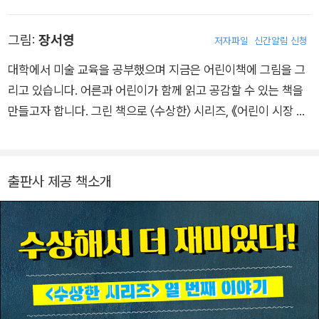
소설 『구미호 식당』 시리즈, 동화 『수상한 우리 반』 등의 수상한
시리즈가 베스트셀러입니다. 『천개산 패밀리』 시리즈, 『구드래
그림:
장서영
저자파일
신간알림 신청
곤』 시리즈, 어린이 교양 『꼭꼭 씹어먹는 국어』 시리즈(전 5권)
등의 책이 있으며, 아동과 청소년 독자들에게 많은 사랑을 받고
대학에서 미술 교육을 공부했으며 지금은 어린이책에 그림을 그
있습니다.
리고 있습니다. 어른과 어린이가 함께 읽고 공감할 수 있는 책을
만들고자 합니다. 그린 책으로 〈수상한〉 시리즈, 《어린이 시장 돌
프》, 《마법의 주문을 외워라》, 《블랑카 플로르》, 《엽전과 함께 굴
러가는 조선의 경제》, 《붓끝에서 묵향으로 피어나는 우리 그림》
등이 있습니다.
출판사 제공 책소개