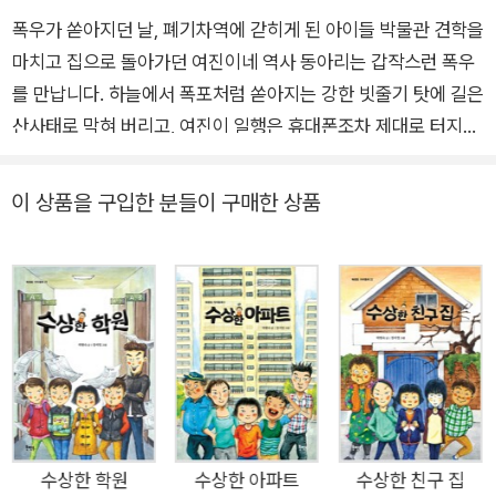
폭우가 쏟아지던 날, 폐기차역에 갇히게 된 아이들 박물관 견학을
마치고 집으로 돌아가던 여진이네 역사 동아리는 갑작스런 폭우
를 만납니다. 하늘에서 폭포처럼 쏟아지는 강한 빗줄기 탓에 길은
산사태로 막혀 버리고, 여진이 일행은 휴대폰조차 제대로 터지지
않는 극한 상황에 내몰리게 되지요. 아이들은 불안감에 휩싸인 채
로 구조대를 기다리기 위해 가장 가까운 기차역인 ‘솜돌역’으로
이 상품을 구입한 분들이 구매한 상품
향하게 됩니다. 그런데 그렇게 찾아간 솜돌역이 심상치 않습니다.
오랫동안 사람의 발길이 닿지 않은 폐기차역인 솜돌역은 금방이
라도 귀신이 나올 것 같은 기분 나쁜 곳이었지요. 아이들은 그런
데도 제멋대로 행동하기 시작합니다. 기차역 화장실에서 방금 눈
것 같은 사람의 똥이 발견되었는데도 버스에서 되도록 내리지 않
기로 한 ‘공동의 약속’을 마음대로 깨 버리는 아이들이 나오지요.
<수상한 시리즈>의 열 번째 이야기는 이렇듯 ‘위기와 약속’에 관
한 이야기입니다. 위기는 항상 아무도 예상치 못한 순간에 닥쳐옵
니다. 솜돌역에 숨어 있을지도 모르는 미지의 존재인 ‘똥 주인’처
수상한 학원
수상한 아파트
수상한 친구 집