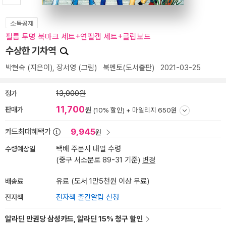
소득공제
필름 투명 북마크 세트+연필캡 세트+클립보드
수상한 기차역
박현숙
(지은이),
장서영
(그림)
북멘토(도서출판)
2021-03-25
정가
13,000원
11,700
판매가
원
(10% 할인) +
마일리지 650원
9,945
카드최대혜택가
원
수령예상일
택배 주문시 내일 수령
(중구 서소문로 89-31 기준)
변경
배송료
유료 (도서 1만5천원 이상 무료)
전자책
전자책 출간알림 신청
알라딘 만권당 삼성카드, 알라딘 15% 청구 할인