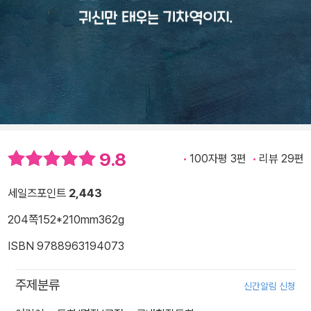
9.8
100자평 3편
리뷰 29편
세일즈포인트
2,443
204쪽
152*210mm
362g
ISBN 9788963194073
주제분류
신간알림 신청