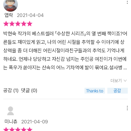
수 있었네요.겁이 무척이나 많은 저희 아이도“엄마, 이거 좀 무서
메뉴
운데 엄청 재미있어! 이거 시리즈로 있대! 나 사줘!”라고 하더라
엽락
2021-04-04
고요. ^^이야기는 한 역사 동아리 친구들이 박물관 견학을 하고
돌아오는 길에서 시작됩니다.무섭도록 폭우가 쏟아지는 가운데
박현숙 작가의 베스트셀러 「수상한 시리즈」의 열 번째 책이죠?어
민종이라는 친구가 사진을 찍느라 5분 늦게 출발한 버스는내려
른들도 재미있게 읽고, 나의 어린 시절을 추억할 수 이야기에 상
가는 길에 산사태가 일어나 버스는 멀쩡했지만 도로 앞뒤가 막혀
상력을 좀 더 더해진 어린시절이라친구들과의 추억도 기억나게
버려 오도가도 못하는 신세가 돼 버렸는데요. 하필 박물관에 가
하네요. 언제나 당당하고 자신감 넘치는 주인공 여진이가 이번에
는 길에계속 설사를 하는 친구를 돌보기 위해담당 선생님이 설사
는 폭우가 쏟아지는 산속의 어느 기차역에 발이 묶여요.설사병 걸
하는 친구와 휴게소에 내리고아이들과 버스 기사님만 탄 상태였
린 현동이로 버스가 여러번 가다 서다 하다가결국은 현동이와 선
던 지라기사님도 아이들도 더욱 불안에 떨 수밖에 없었습니다.결
더보기
생님은 산 아래 휴게소에서 기다리기로 했어요.​버스 기사님이 아
국 휴게소에 있던 선생님의 조치로,버스가 오갈 수 있는 구간 안
공감 (
1
)
댓글 (0)
홉 명의 아이들을 데리고 박물관을 견학하다폭우로 인해 길이 꽉
에 있던폐역, 솜돌역으로 기차를 보내 아이들을 데려오기로 하는
막히게 되 버리죠.오랫동안 사람이 다녀가지 않은 듯한 기차역은
데요.가까스로 차를 돌려 숨돌역에 도착했지만폐역이 늘 그렇듯
귀신이 나올 것처럼 으스스하기만 한 곳에서.... 오래된 기차역에
메뉴
뭔가 음침한 분위기를 자아내고아이들은 화장실에서 ‘너무 싱싱
서 어떤 위험한 일이 벌어질지 몰라 버스 안에 머무르기로 한 여
미니츄
2021-04-09
한’ ㅋㅋㅋㅋㅋ똥을 발견하고 왈가왈부 말들이 많아집니다.그런
진이 일행. 그런데 아이들이 하나둘씩 약속을 어기기 시작해요.
데 아뿔싸!기다리고 있던 기차마저도기차 터널 앞에 흙더미가 무