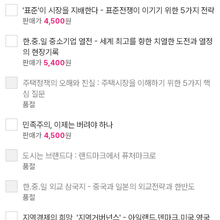
'표준'이 시장을 지배한다 - 표준전쟁이 이기기 위한 5가지 전략
판매가
4,500
원
한.중.일 중소기업 열전 - 세계 최고를 향한 치열한 도전과 열정
의 현장기록
판매가
5,400
원
주택정책의 오해와 진실 : 주택시장을 이해하기 위한 5가지 핵
심 질문
품절
민족주의, 이제는 버려야 하나
판매가
4,500
원
도시는 브랜드다 : 랜드마크에서 퓨처마크로
품절
한.중.일 외교 삼국지 - 중국과 일본의 외교전략과 한반도
품절
지역경제의 희망, '지역거버넌스' - 아일랜드.덴마크.미국.영국