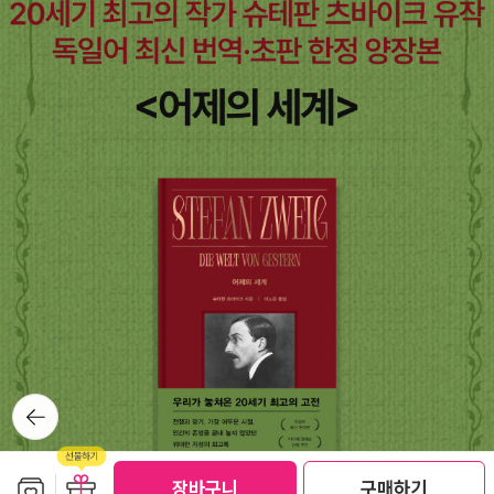
뒤로가
기
보관함담기
선물하기
장바구니
구매하기
선물하기