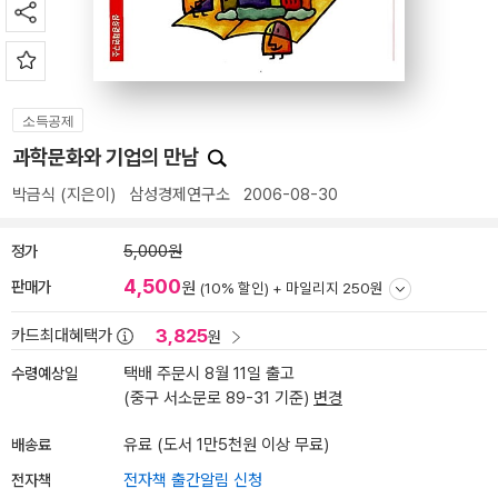
소득공제
과학문화와 기업의 만남
박금식
(지은이)
삼성경제연구소
2006-08-30
정가
5,000원
4,500
판매가
원
(10% 할인) +
마일리지 250원
3,825
카드최대혜택가
원
수령예상일
택배 주문시 8월 11일 출고
(중구 서소문로 89-31 기준)
변경
배송료
유료 (도서 1만5천원 이상 무료)
전자책
전자책 출간알림 신청