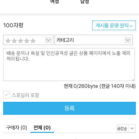
여성
남성
100자평
게시물 운영 원칙
카테고리
현재
0
/280byte (한글 140자 이내)
스포일러 포함
등록
구매자 (0)
전체 (0)