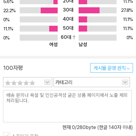
20대
11.1%
5.6%
30대
27.8%
22.2%
40대
11.1%
0%
50대
11.1%
11.1%
60대
0%
0%
여성
남성
100자평
게시물 운영 원칙
카테고리
현재
0
/280byte (한글 140자 이내)