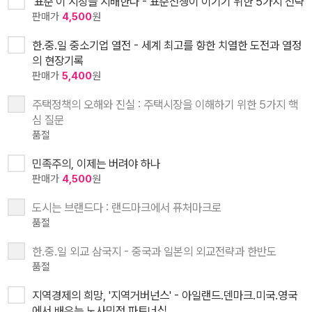
'표준'이 시장을 지배한다 - 표준전쟁이 이기기 위한 5가지 전략
판매가
4,500
원
한.중.일 중소기업 열전 - 세계 최고를 향한 치열한 도전과 열정
의 현장기록
판매가
5,400
원
주택정책의 오해와 진실 : 주택시장을 이해하기 위한 5가지 핵
심 질문
품절
민족주의, 이제는 버려야 하나
판매가
4,500
원
도시는 브랜드다 : 랜드마크에서 퓨처마크로
품절
한.중.일 외교 삼국지 - 중국과 일본의 외교전략과 한반도
품절
지역경제의 희망, '지역거버넌스' - 아일랜드.덴마크.미국.영국
에서 배우는 노사민정 파트너십