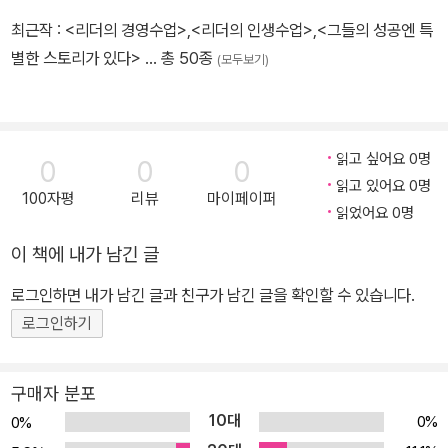
023 글로벌 CEO 누르하치
최근작 :
<리더의 경영수업>
,
<리더의 인생수업>
,
<그들의 성공엔 특
024 한국의 반미, 대안은 있는가
별한 스토리가 있다>
… 총 50종
(모두보기)
025 카론의 동전 한 닢
026 세계화 시대의 공력功力 쌓기
027 21세기 한국, 왜 러시아인가?
028 복잡계로 풀어내는 국제정치
읽고 싶어요 0명
0
0
0
029 지식재산 전쟁 정성창 지음
읽고 있어요 0명
100자평
리뷰
마이페이퍼
030 한국형 생산방식, 그 가능성을 찾아서
읽었어요 0명
이 책에 내가 남긴 글
로그인하면 내가 남긴 글과 친구가 남긴 글을 확인할 수 있습니다.
로그인하기
구매자 분포
10대
0%
0%