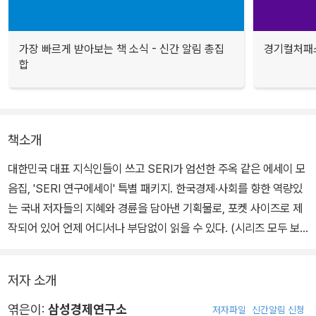
가장 빠르게 받아보는 책 소식 - 신간 알림 총집
경기컬처패스
합
책소개
대한민국 대표 지식인들이 쓰고 SERI가 엄선한 주옥 같은 에세이 모
음집, 'SERI 연구에세이' 특별 패키지. 한국경제·사회를 향한 역량있
는 국내 저자들의 지혜와 경륜을 담아낸 기획물로, 포켓 사이즈로 제
작되어 있어 언제 어디서나 부담없이 읽을 수 있다. (
시리즈 모두 보
기
)
저자 소개
021 핵폐기장 뒤집어보기
022 기업범죄, 어떻게 예방할 것인가
엮은이:
삼성경제연구소
저자파일
신간알림 신청