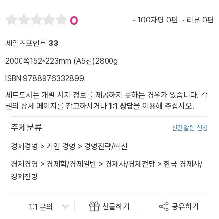
0
100자평 0편
리뷰 0편
세일즈포인트
33
2000쪽
152*223mm (A5신)
2800g
ISBN 9788976332899
세트도서는 개별 서지 정보를 제공하지 못하는 경우가 있습니다. 각
권의 상세 페이지를 참고하시거나
1:1 상담
을 이용해 주십시오.
주제분류
신간알림 신청
경제경영
>
기업 경영
>
경영전략/혁신
경제경영
>
경제학/경제일반
>
경제사/경제전망
>
한국 경제사/
경제전망
선물하기
공유하기