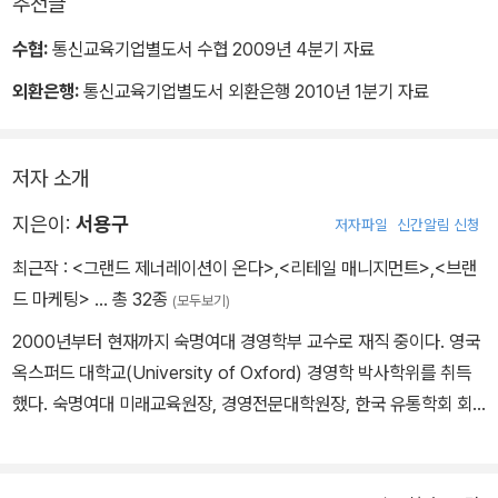
추천글
수협:
통신교육기업별도서 수협 2009년 4분기 자료
외환은행:
통신교육기업별도서 외환은행 2010년 1분기 자료
저자 소개
지은이:
서용구
저자파일
신간알림 신청
최근작 :
<그랜드 제너레이션이 온다>
,
<리테일 매니지먼트>
,
<브랜
드 마케팅>
… 총 32종
(모두보기)
2000년부터 현재까지 숙명여대 경영학부 교수로 재직 중이다. 영국
옥스퍼드 대학교(University of Oxford) 경영학 박사학위를 취득
했다. 숙명여대 미래교육원장, 경영전문대학원장, 한국 유통학회 회
장, 한국상품학회 회장을 역임하였다. Cultural appropriation and
the country of origin effect(Journal of Business Researc
h), ‘브랜드 마케팅’과 ‘유통’을 주제로 110여 편의 논문을 국내외 학