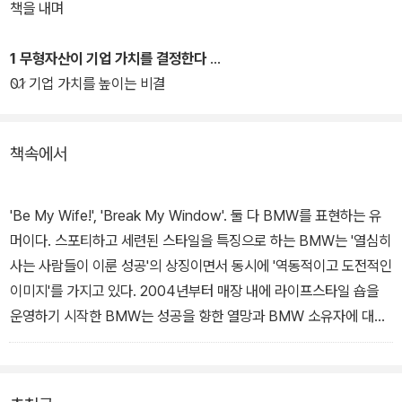
움과 동시에 우리 기업과 조직의 글로벌 경쟁력을 구축하기 위해서는
책을 내며
이 세 가지 요소를 우리만의 문화와 정체성을 담아 차별화시킬 수 있
어야 한다고 주장한다.
1 무형자산이 기업 가치를 결정한다
01 기업 가치를 높이는 비결
책속에서
'Be My Wife!', 'Break My Window'. 둘 다 BMW를 표현하는 유
머이다. 스포티하고 세련된 스타일을 특징으로 하는 BMW는 '열심히
사는 사람들이 이룬 성공'의 상징이면서 동시에 '역동적이고 도전적인
이미지'를 가지고 있다. 2004년부터 매장 내에 라이프스타일 숍을
운영하기 시작한 BMW는 성공을 향한 열망과 BMW 소유자에 대한
동경에 힘입어 의류용품, 생활용품 등 다양한 영역으로 브랜드를 확
장하고 있다. - 본문 85p 중에서