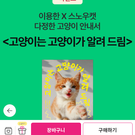
뒤로가
기
보관함담기
선물하기
장바구니
구매하기
선물하기