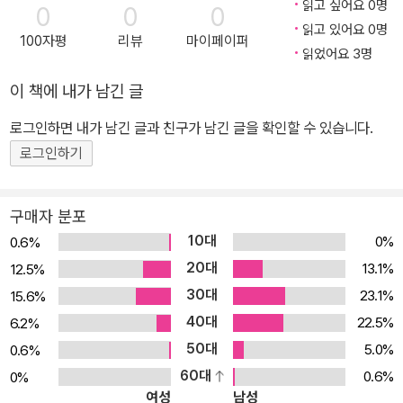
읽고 싶어요 0명
0
0
0
술지에 게재했고 2021년 상전유통학술상(최우수상)을 수상했다. 저
읽고 있어요 0명
100자평
리뷰
마이페이퍼
서로는 『보이지 않는 기업 성장엔진: 디자인·브랜드·명성』(2006),
읽었어요 3명
『불황에 더 잘나가는 불사조기업』(2017), 『빅블러 시대 유통 물류
이 책에 내가 남긴 글
글로벌 미래비전』(2021), 『X마케팅』(2022) 등 16권이 있다.
로그인하면 내가 남긴 글과 친구가 남긴 글을 확인할 수 있습니다.
로그인하기
구매자 분포
10대
0%
0.6%
20대
13.1%
12.5%
30대
23.1%
15.6%
40대
22.5%
6.2%
50대
5.0%
0.6%
60대
0.6%
0%
여성
남성