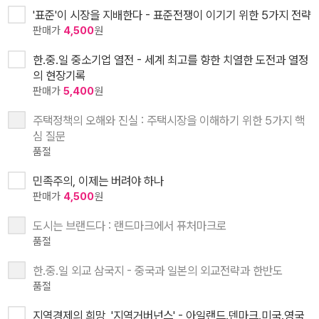
'표준'이 시장을 지배한다 - 표준전쟁이 이기기 위한 5가지 전략
판매가
4,500
원
한.중.일 중소기업 열전 - 세계 최고를 향한 치열한 도전과 열정
의 현장기록
판매가
5,400
원
주택정책의 오해와 진실 : 주택시장을 이해하기 위한 5가지 핵
심 질문
품절
민족주의, 이제는 버려야 하나
판매가
4,500
원
도시는 브랜드다 : 랜드마크에서 퓨처마크로
품절
한.중.일 외교 삼국지 - 중국과 일본의 외교전략과 한반도
품절
지역경제의 희망, '지역거버넌스' - 아일랜드.덴마크.미국.영국