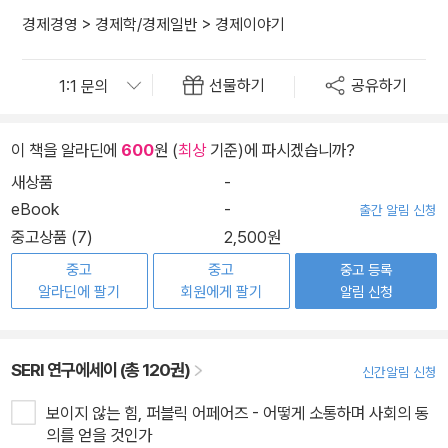
경제경영
>
경제학/경제일반
>
경제이야기
선물하기
공유하기
이 책을 알라딘에
600
원 (
최상
기준)에 파시겠습니까?
새상품
-
eBook
-
출간 알림 신청
중고상품 (7)
2,500원
중고
중고
중고 등록
알라딘에 팔기
회원에게 팔기
알림 신청
SERI 연구에세이 (총 120권)
신간알림 신청
보이지 않는 힘, 퍼블릭 어페어즈 - 어떻게 소통하며 사회의 동
의를 얻을 것인가