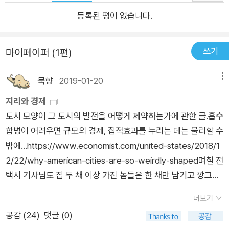
것도 가능해졌다. 시간지리학의 개념도 물리적 공간을 넘어서 사
등록된 평이 없습니다.
이버공간까지 확장될 필요가 생겼다. 일상생활의 시공간 경험 역
시 변화하고 있다. 한 예로 휴대전화가 보급되면서 우리는 굳이
약속 시간과 장소를 사전에 명확하게 확정할 필요가 줄어들었다.
쓰기
마이페이퍼 (1편)
상황에 따라 휴대전화로 약속 시간과 장소를 유연하게 조정하는
것이 가능하졌기 때문이다. 또 신체 접촉과 전자 접속(예: 휴대전
묵향
2019-01-20
메뉴
화 통화)을 동시에 하다 보면, 두 쪽으로 쪼개진 몸에서 갈등이 발
지리와 경제
생한다. 다른 사람들과 회의 중에 걸려온 휴대전화를 받는 순간
도시 모양이 그 도시의 발전을 어떻게 제약하는가에 관한 글.흡수
물리적 공간을 공유한 사람들과는 단절되고, 대신 멀리 떨어진 다
합병이 어려우면 규모의 경제, 집적효과를 누리는 데는 불리할 수
른 공간에 있는 전화 상대방과 소통된다. 두 공간의 동시 참석에
밖에...https://www.economist.com/united-states/2018/1
서 비롯되는 이러한 갈등은 인류의 역사에서 새로운 경험이기 때
2/22/why-american-cities-are-so-weirdly-shaped며칠 전
문에 아직까지 이를 매끄럽게 처리할 수 있는 경험 규범이 제대로
택시 기사님도 집 두 채 이상 가진 놈들은 한 채만 남기고 깡그리
자리 잡지 못하고 있다. 도시의 물리적 형태의 변화 소통 매체의
몰수해버려야 한다고 역설하시고... 존경받는 또 어떤 분은 이를
발달은 도시의 물리적 형태에도 많은 영향을 미친다. 19세기 말
더보기
넘어서 아예 땅이나 주택을 모조리 몰수해다가 국유제로 바꿔버
전화가 보급되면서 전화 한 통으로 공장을 통제할 수 있었기 때문
공감 (
24
)
댓글 (0)
려야 한다고도 하셨다... 옆에서 듣다가 조심스레 그럼 권력에 가
에, 한 회사의 사무실과 공장이 공간적으로 분리되는 것이 가능해