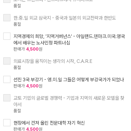
품절
한.중.일 외교 삼국지 - 중국과 일본의 외교전략과 한반도
품절
지역경제의 희망, '지역거버넌스' - 아일랜드.덴마크.미국.영국
에서 배우는 노사민정 파트너십
판매가
4,500
원
의료시장을 움직이는 생각의 시작, C.A.R.E
품절
선진 3국 부강기 - 영.미.일 그들은 어떻게 부강국가가 되었나
판매가
4,500
원
교토 기업의 글로벌 경쟁력 - 기업과 지역의 새로운 모델을 찾
아서
품절
현장에서 건져 올린 전문대학 자기 혁신
판매가
4,500
원