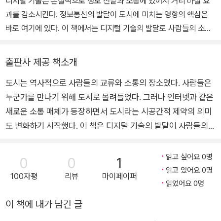
디지털 기술은 본질적으로 정보 전달과 소통에 있어서 거리 마찰 효
이다. 그는 도시나 지역에서 진정한 발전이란 과연 무엇이며 이를 위
과를 감소시킨다. 정보통신의 발달이 도시에 미치는 영향의 핵심은
해 어떻게 해야 하는지를 평생 화두로 삼아 공부하고 있다. 최근에는
바로 여기에 있다. 이 책에서는 디지털 기술의 발달로 사람들의 소통
발전이란 곧 주민들의 자유와 권리의 확장이라는 생각에 몰두해 있
방식이 바뀌면서 도시가 수행하던 기능과 역할, 도시의 물리적 형태
다. 주요 저서로 《현대도시문제의 이해》, 《도시계획의 새로운 패러다
가 어떻게 변하는지에 관심을 갖는다.
출판사 제공 책소개
임》, 《유럽의 지역발전정책》, 《국가균형발전 정책의 이론과 실천》,
《도시, 소통과 교류의 장》, 《신지역발전론》, 《인권도시 만들기》 등이
도시는 역사적으로 사람들의 교류와 소통의 장소였다. 사람들은
있고, 역서로는 《e?토피아》, 《세계의 테크노폴: 21세기 산업단지 만
누군가를 만나기 위해 도시로 몰려들었다. 그러나 인터넷과 같은
들기》, 《모빌리티》 등이 있다.
새로운 소통 매체가 등장하면서 도시라는 시공간적 제약의 의미
도 변화하기 시작했다. 이 책은 디지털 기술의 발달이 사람들의
교류 방식과 시공간 경험에 어떠한 영향을 주는지, 그리고 그로
인해 도시의 사회적 관계와 물리적 형태가 어떻게 변하는지를 다
읽고 싶어요 0명
0
0
1
양한 사례들을 통해 구체적으로 살펴보고 있다. 교류와 소통의 장
읽고 있어요 0명
100자평
리뷰
마이페이퍼
소로서 도시의 발전 인류의 문명사 속에서 도시를 연구했던 도시
읽었어요 0명
사학자 멈포드(Mumford, L.)는, 도시는 그 기원부터 사람들의
이 책에 내가 남긴 글
소통의 중심지 역할을 하면서 역사적으로 진화해왔다고 진단한