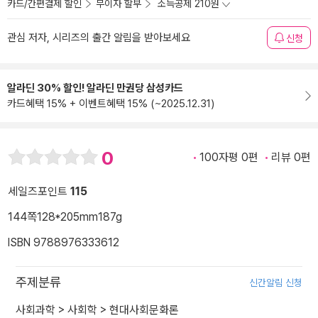
카드/간편결제 할인
무이자 할부
소득공제 210원
관심 저자, 시리즈의 출간 알림을 받아보세요
신청
알라딘 30% 할인! 알라딘 만권당 삼성카드
카드혜택 15% + 이벤트혜택 15% (~2025.12.31)
0
100자평 0편
리뷰 0편
세일즈포인트
115
144쪽
128*205mm
187g
ISBN 9788976333612
주제분류
신간알림 신청
사회과학
>
사회학
>
현대사회문화론