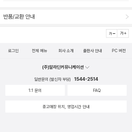
까운 순으로 좋은 집, 좋은 땅 나눠먹지 않겠냐, 토지가 국가재산
졌다. 사무실은 도시 중심으로 모여들었고, 공장은 도시 외곽으로
인 중국도 집값이 하늘 높은 줄 모르고 비싸지고 있다던데 하고
반품/교환 안내
분산되었다. 최근 소통 매체가 더욱 발달하면서, 전화나 인터넷으
말씀드려 보았으나, 정권만 민주세력이 잡고 있으면 공정하고 합
로 소통해도 무방한 기능들은 더욱 더 멀리 분산되고 있다. 한 예
리적으로 분배될 수 있다고 믿고 계신 듯했다...그러나 적어도 정
로 미국과 영국에서 회사의 전화안내를 대행하는 콜센터는 영어
책을 세우는 입장이라면 모두 투기꾼들 탓이라고 즉자적으로 단
가 가능한 값싼 인력을 찾아 제3세계까지 분산되는 추세이다. 하
정짓기 전에, 과연 그것 때문만인지, 왜 사람들이 꾸역꾸역 모이
지만 사람들의 대면 접촉을 필요로 하는 기능들은 여전히 도시에
로그인
전체 메뉴
회사 소개
출판사 안내
PC 버전
는지 원인과 욕망을 냉철하게 분석하고, 그것으로 우리가 얻는 것
집중한다. 한편 재택근무의 가능성이 높아짐에 따라, 주거지의 입
은 무엇이고, 잃는 것은 무엇이며, 그렇다면 어떻게 인구가 효과
(주)알라딘커뮤니케이션
지 요소로 교통 접근성보다 환경 쾌적성이 더욱 중요해지고 가정
적으로 배치될 수 있도록 유인할 것인지를 섬세하게 고민하여야
내에서 업무 공간의 필요성이 생겼다. 디지털로 전송될 수 있게
1544-2514
하지 않을까...관심은 높아지고 있는데 아직 깨달음은 그리 높아
일반문의 (발신자 부담)
된 책이나 음반 같은 상품들은 이제 거리의 상점에서 구매되지 않
지지 않은 것 같다.Cities that are unable easily to expand t
1:1 문의
FAQ
고 인터넷 서버에서 다운로드 받게 되었다. 단순한 상품 거래를
heir boundaries are poorer, more segregated, have high
온라인에 넘겨준 도시의 유통 공간은 이제 온라인에서 불가능한
er concentrations of poverty, lower growth, worse muni
중고매장 위치, 영업시간 안내
신체적 체험을 중시하는 쪽으로 바뀌고 있다. 도시의 새로운 사회
cipal bond ratings and less well-educated workforces.Fr
적 관계 - 가상 공동체의 가능성 산업 혁명과 결합된 급속한 도시
agmentation is one of the main reasons that many cities
화 과정 속에서, 따뜻하고 인정 많던 농촌 공동체가 해체되고, 대
are poor at providing public transport.