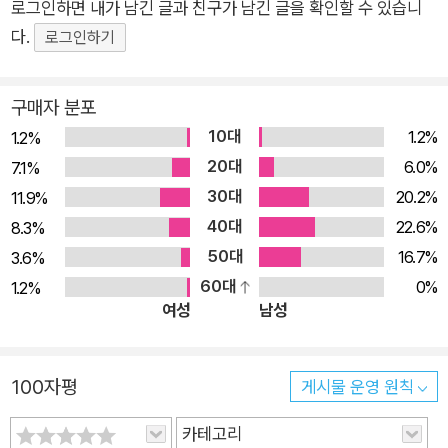
로그인하면 내가 남긴 글과 친구가 남긴 글을 확인할 수 있습니
다. 지금같이 발달된 교통통신 수단이 없었던 시절에 사람들 사이
다.
의 교류는 한정된 공간적 범위에 국한될 수밖에 없었다. 이러한
로그인하기
상황이 바로 도시의 존재 이유를 설명해준다. 도시라는 좁은 공간
에 사람과 시설이 집중됨으로써 물리적 이동을 최소화하면서 교
구매자 분포
류를 최대화할 수 있었던 것이다. 도시의 크기 역시 당대의 교통?
10대
1.2%
1.2%
통신 수단의 발전 수준에 좌우되었다. 도시의 최대 크기는 유사시
20대
6.0%
7.1%
시민 전체에게 재빨리 사안을 알리고 즉시 시민들을 소집할 수 있
30대
20.2%
11.9%
는 범위 이상을 넘어서지 못했다. 실제 고대 도시의 크기는 사람
40대
22.6%
8.3%
들의 보행가능 거리나 음성전달 가능 거리를, 중세 도시의 크기는
50대
16.7%
3.6%
그 당시 도시의 긴급 통신 수단이었던 교회 종소리가 도달할 수
60대
0%
1.2%
있는 거리 이상의 범위를 벗어나지 못했다. 그렇지만 인류는 철
여성
남성
도, 자동차 같은 교통수단과, 전신, 전화와 같은 통신 수단을 발명
해왔고, 새로운 교통?통신 수단이 보급될 때마다 도시는 확장을
100자평
거듭하면서 새로운 발전 단계로 접어들곤 했다. 그리고 지금 급속
게시물 운영 원칙
히 보급되고 있는 인터넷과 휴대전화 같은 디지털 기술에 기반한
카테고리
통신 매체는, 인류 역사에서 가장 기본적인 소통 수단이던 대면