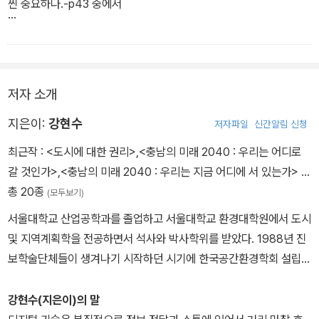
씬 중요하다.-p43 중에서
디지털 기술의 발달이 앞서 언급한 일부 학자들의 주장처럼 반드시
도시의 분산을 초래하는 것은 아니다. 오히려 도시 집중과 중심성을
강화하는 경향이 뚜렷이 나타난다.-p93 중에서
저자 소개
지은이:
강현수
저자파일
신간알림 신청
최근작 :
<도시에 대한 권리>
,
<충남의 미래 2040 : 우리는 어디로
갈 것인가>
,
<충남의 미래 2040 : 우리는 지금 어디에 서 있는가>
…
총 20종
(모두보기)
서울대학교 산업공학과를 졸업하고 서울대학교 환경대학원에서 도시
및 지역계획학을 전공하면서 석사와 박사학위를 받았다. 1988년 진
보학술단체들이 생겨나기 시작하던 시기에 한국공간환경학회 설립에
참여했고 지금까지 이 학회에서 활동하고 있다. 영국 옥스퍼드 대학
교에서 1년간 학위 후(Post Doc.) 과정 및 방문교수, 미국 MIT에서
강현수(지은이)의 말
1년간 방문교수 생활을 경험했으며, 현재 중부대학교 교수로 재직 중