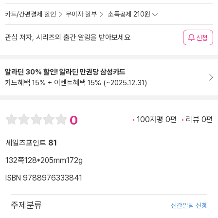
카드/간편결제 할인
무이자 할부
소득공제 210원
관심 저자, 시리즈의 출간 알림을 받아보세요
신청
알라딘 30% 할인! 알라딘 만권당 삼성카드
카드혜택 15% + 이벤트혜택 15% (~2025.12.31)
0
100자평 0편
리뷰 0편
세일즈포인트
81
132쪽
128*205mm
172g
ISBN 9788976333841
주제분류
신간알림 신청