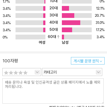
10대
0%
1.7%
엇을 할 수 있겠느냐며 우리가 외교에 총력을 기울여야 하는 이유가
20대
12.1%
3.4%
바로 여기에 있다고 충고한다. 한 국가의 미래와 관련해 외교의 중요
30대
20.7%
3.4%
성이 강조되어온 것은 비단 어제오늘의 일이 아니다.‘내치(內治)가
40대
다가올 100일간의 생존을 결정한다면 외교는 다가올 100년간의 생
31.0%
3.4%
존과 직결된다’는 말은 이를 잘 대변해준다. 그렇다면 21세기 새로운
50대
17.2%
3.4%
전환의 시대를 살고 있는 우리는 어떠한 외교의 길을 걷고 있는가?
60대
3.4%
0%
여성
남성
과연 지금 걷고 있는 이 길이 한반도의 안전을 보장하고 우리를 번영
의 영토로 안내해줄 것인가? 하지만 안타깝게도 이러한 질문에 대해
자신 있게 그렇다고 답할 수 없는 현실이다. 참여정부가 내세웠던‘동
100자평
게시물 운영 원칙
북아 균형자론’이 미국과의 긴장을 불러왔던 것처럼 새 정부가 들어
서자마자 내걸었던‘한.미동맹의 복원 및 강화’는 중국과의 관계에서
카테고리
미묘한 기류를 조성하였다. 실제로 한국이 미.일과의 관계에 집중함
으로써 중국 외교의 변방으로 전락할 것이라는 우려마저 나타나고 있
다. 그렇다고 미. 일과의 관계에서 문제가 없었던 것도 아니다. 쇠고기
파동이나 독도 문제로 한국은 그 어느 때보다 심한 몸살을 앓았으며,
이는 곧 미국 및 일본과의 관계에서도 무수한 생채기를 만들며 여전