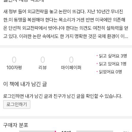
사는문제연구소 소장으로 있다. 동북아 문제 당사자국을 고루 다니며
새 정부 들어 외교전략을 놓고 논란이 뜨겁다. 지난 10년간 무너진
유학한 경험과 한일아시아기금 조성, KOTRA 중국진출 멘토 등 한중
한.미 동맹을 복원해야 한다는 목소리가 거센 반면 미국에만 의존해
일의 정치·경제 장벽을 허무는 활발한 활동을 한 덕분에 눈에 보이는
온 단선적 외교전략에서 벗어나야 한다는 의견도 여전히 설득력을 얻
한중일 정책 노선 이면에 숨은 정치·역사적 선택의 동기와 경제 욕망
고 있다. 이러한 논란 속에서도 한 가지 명확한 것은 국제 환경이 이데
을 탁월하게 읽어낸다는 평가를 받는다. 2017년 사드 배치로 인한 한
올로기형 양극 체제에서 벗어나 다극화되었다는 사실이다. 대립국가
중 갈등이 심화된 상황에서 문재인 대통령이 중국을 국빈 방문했을
를 전제로 하는‘동맹’의 시대에서‘동반자(파트너십)’의 시대로 전환된
당시, 연일 국내에 보도되던 ‘문재인 홀대론’을 정면 반박하는 언론 인
읽고 싶어요 3명
0
0
0
것이다. 특히 중국이 새로운 강자로 부상한 동아시아의 국제 현실은
터뷰로도 크게 화제가 된 바 있다. 그는 이 책을 통해 거대한 두 마리
읽고 있어요 1명
100자평
리뷰
마이페이퍼
시대에 걸맞은 새로운 외교전략을 요구하고 있다. 그렇다고 해서 이
고래 사이에 낀 작디작은 새우로서의 비좁은 자기인식에 갇힌 대한민
읽었어요 0명
것이 전통우방인 미.일과의 관계 소홀로 이어져서는 곤란할 것이다.
국의 현주소를 지적한다. 나아가 과거 못살고 못 먹던 시절의 막연한
이 책에 내가 남긴 글
이 책은 중국과 일본이 양자간에, 그리고 미국, 러시아, 한반도 각각에
사대주의와 냉전의 기억에서 벗어나 G2 중국과 G3 일본을 우리의
대해 어떠한 외교전략을 취하고 있는지를 꼼꼼히 살펴봄으로써 향후
발판으로 삼고, 우리 이익에 충실한 대응을 할 것을 주장한다. 동시에
로그인하면 내가 남긴 글과 친구가 남긴 글을 확인할 수 있습니다.
한국 외교가 지녀야 할 균형감각을 익히게 해준다. 네 마리 코끼리에
고립된 분단국이 아닌 유라시아의 출발선이자 한중일의 경제·정치·문
로그인하기
둘러싸인 한반도 폴 케네디 예일대 교수의 말처럼 한반도는“미국.중
화 담론을 끌어나가는 동북아 리더로서 가져야 할 깊이 있는 인사이
국.일본.러시아라는 거대한 네 마리 코끼리에 둘러싸인 개미와 같은”
트를 제시한다. 유튜브 채널 ‘우수근의 한중일 TV’를 통해 3국 이슈
구매자 분포
처지다. 그는 코끼리 네 마리가 동시에 날뛴다고 가정할 때 개미가 무
에 대한 발빠른 분석과 통찰을 접할 수 있다.