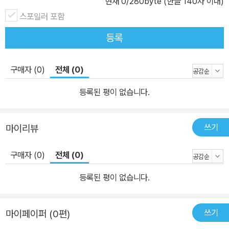
현재
0
/280byte (한글 140자 이내)
히 앙금으로 가라앉아 있다. 이 책은 이러한 현실에서 중국과 일본의
스포일러 포함
외교전략을 살펴봄으로써 한국 외교가 균형 잡힌 시각을 가지고 달라
진 동북아 정세를 바르게 인식할 것을 주문하고 있다. 특히 이 책에서
등록
저자는 중국과 일본의 외교 전문가들이 저술한 최근의 저작들을 통해
두 나라가 한반도와 한반도를 둘러싼 강국들을 어떻게 바라보고 있는
구매자 (0)
전체 (0)
지를 분석함으로써 될 수 있는 한 그들의 직접적인 목소리를 들려주
고자 노력하고 있다. “적을 적으로 하지 않고, 적을 만들지도 않는”실
등록된 평이 없습니다.
용외교 전략으로 경제성장을 가속화해온 중국 개혁개방 이후인 198
0년대부터 실용외교 노선을 걸어온 중국은 미국, 일본 및 러시아와
쓰기
마이리뷰
우호관계를 유지하면서 건국 이후 가장 안정된 외교 환경에서 경제발
전에 주력하고 있다. 특히 중국은 1989년 천안문 사태 이후‘동맹을
구매자 (0)
전체 (0)
맺지 않고(不結盟), 패권을 추구하지 않으며(不稱覇), 내정에 간섭
하지 않고(內政不干涉), 전면에 나서서 강대국 행세를 하지 않는다
등록된 평이 없습니다.
(不當頭)’는 4불정책(四不政策)을 통해 제3국가를 적대 국가로
상정하는 전통적인 동맹 관계보다 상호 호혜적인 관계를 모색하는 동
쓰기
마이페이퍼 (0편)
반자 관계를 강조하면서 모든 국가들과의 관계 개선에 나섰다. 그 결