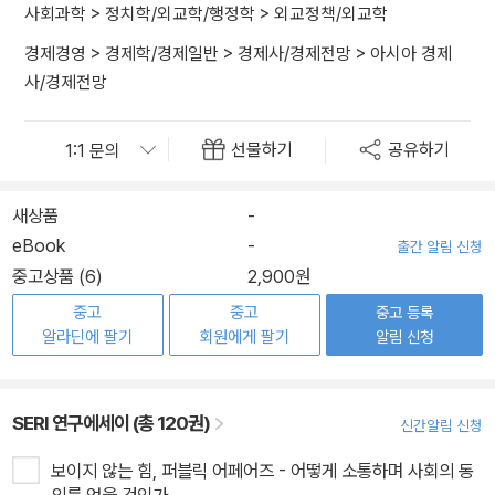
사회과학
>
정치학/외교학/행정학
>
외교정책/외교학
경제경영
>
경제학/경제일반
>
경제사/경제전망
>
아시아 경제
사/경제전망
선물하기
공유하기
새상품
-
eBook
-
출간 알림 신청
중고상품 (6)
2,900원
중고
중고
중고 등록
알라딘에 팔기
회원에게 팔기
알림 신청
SERI 연구에세이 (총 120권)
신간알림 신청
보이지 않는 힘, 퍼블릭 어페어즈 - 어떻게 소통하며 사회의 동