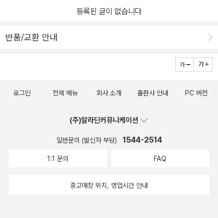
과 1990년대 중국은 과거 적대적 갈등 관계에 있었던 인도, 베트남,
등록된 글이 없습니다
인도네시아, 한국 등과의 관계를 개선하고 중국 주변의 거의 모든 국
가와 우호적인 동반자 관계를 형성하는 데 성공했다. 이처럼‘적을 적
반품/교환 안내
으로 간주하지 않을 뿐만 아니라 적을 만들지도 않는’신중한 실용외
교 전략 덕택에 중국은 세계 역사상 유례를 찾을 수 없는 고도 경제성
장을 달성할 수 있었던 것이다. 이제 중국은 세계 3위의 경제력에 걸
맞게 국제사회에서 더 큰 책임과 역할을 수행하고자 적극적인 외교
로그인
전체 메뉴
회사 소개
출판사 안내
PC 버전
행보를 펼치고 있다. 저자는‘중화민족의 위대한 부흥’이라는 슬로건
을 내건 중국이 가장 강력한 경쟁국인 미국에 대해 전략적 경계를 늦
(주)알라딘커뮤니케이션
추지 않으면서도 경제적 관여를 꾸준히 심화시키는 한편, 러시아와의
1544-2514
일반문의 (발신자 부담)
관계 개선을 통해 미국의 패권 독주를 견제하고 경제적 발전을 꾀하
는 전략을 취하고 있음을 보여준다. 또한 자국 내의 반일 정서를 뛰어
1:1 문의
FAQ
넘어 일본과의 관계 개선을 주도하는 동시에 한반도 문제에 깊이 개
입하고 있는 중국의 행보를 통해 동아시아에서의 영향력 확대와 경제
중고매장 위치, 영업시간 안내
협력을 강력히 원하고 있는 중국의 속내를 분석하고 앞으로의 외교전
략 방향을 가늠케 해준다. ‘한손 외교’에서 ‘양손 외교’로 전환을 시도