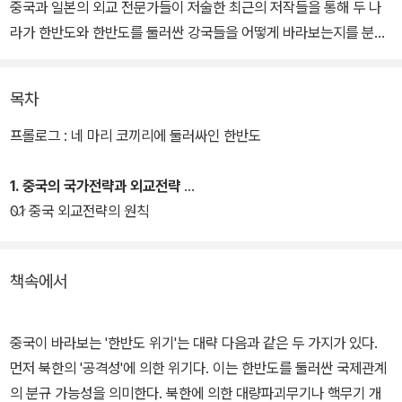
중국과 일본의 외교 전문가들이 저술한 최근의 저작들을 통해 두 나
라가 한반도와 한반도를 둘러싼 강국들을 어떻게 바라보는지를 분석
함으로써 그들의 직접적인 목소리를 들려준다.
목차
참여정부가 내세웠던‘동북아 균형자론’이 미국과의 긴장을 불러왔던
것처럼 새 정부가 들어서자마자 내걸었던‘한.미동맹의 복원 및 강
프롤로그 : 네 마리 코끼리에 둘러싸인 한반도
화’는 중국과의 관계에서 미묘한 기류를 조성하였다. 실제로 한국이
미.일과의 관계에 집중함으로써 중국 외교의 변방으로 전락할 것이라
1. 중국의 국가전략과 외교전략
는 우려마저 나타난다.
01 중국 외교전략의 원칙
그렇다고 미. 일과의 관계에서 문제가 없었던 것도 아니다. 쇠고기 파
책속에서
동이나 독도 문제로 한국은 그 어느 때보다 심한 몸살을 앓았으며, 이
는 곧 미국 및 일본과의 관계에서도 무수한 생채기를 만들며 여전히
앙금으로 가라앉아 있다.
중국이 바라보는 '한반도 위기'는 대략 다음과 같은 두 가지가 있다.
먼저 북한의 '공격성'에 의한 위기다. 이는 한반도를 둘러싼 국제관계
의 분규 가능성을 의미한다. 북한에 의한 대량파괴무기나 핵무기 개