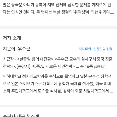
발은 중국뿐 아니가 동북아 지역 전체에 심각한 문제를 가져오게 된
다는 인식인 것이다. 두 번째는 북한 정권의 '취약성'에 의한 위기다.
냉전 붕괴 이후 줄곧 우려하고 있는 북한 정권의 붕괴 가능성은 국경
을 맞대고 있는 중국에게도 결코 득이 되지 않는다는 인식이다. (40
~41쪽, '1 중국이 국가전략와 외교전략'에서)
저자 소개
지은이:
우수근
저자파일
신간알림 신청
최근작 :
<한중일 힘의 대전환>
,
<우수근 교수의 실사구시 중국 진출
전략>
,
<[큰글자] 미.중.일 새로운 패권전략>
… 총 19종
(모두보기)
인하대학교 정치외교학과를 수석으로 졸업하고 일본 문부성 장학생
으로 일본 게이오기주쿠 대학교에 유학해 국제법 석사를, 미국 미네
소타 주립대학교에서 로스쿨 석사를, 상하이 화둥 사범대학교에서 동
북아지역 연구로 법학 박사학위를 받았다. 상하이 동화 대학교 국제
문화교류대학 교수로 재직하다 현재 중국 상하이 사회과학원 특별초
빙연구원, 산둥 대학교 객좌교수로 재직 중이며 사단법인 평화와먹고
출판사 제공 책소개