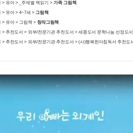
서
>
유아
>
_주제별 책읽기
>
가족 그림책
서
>
유아
>
4~7세
>
그림책
서
>
유아
>
그림책
>
창작그림책
서
>
추천도서
>
외부/전문기관 추천도서
>
세종도서 문학나눔 선정도
서
>
추천도서
>
외부/전문기관 추천도서
>
(사)행복한아침독서 추천도