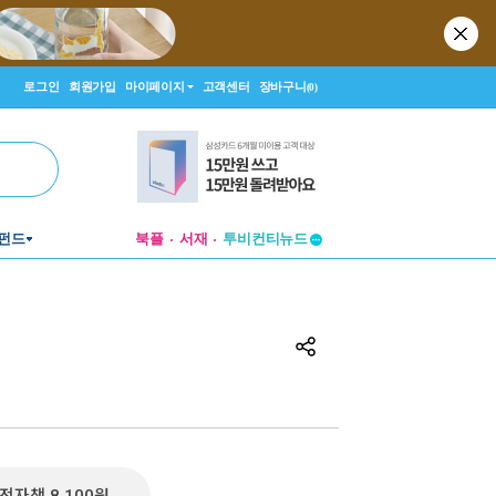
로그인
회원가입
마이페이지
고객센터
장바구니
(0)
투비컨티뉴드
펀드
북플
서재
창작플랫폼
투비컨티뉴드