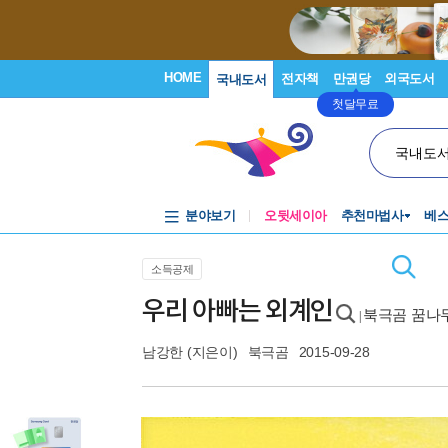
HOME
전자책
만권당
외국도서
국내도서
첫달무료
국내도
분야보기
오뒷세이아
추천마법사
베
소득공제
우리 아빠는 외계인
북극곰 꿈나무
|
남강한
(지은이)
북극곰
2015-09-28