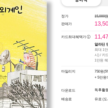
정가
15,000
13,5
판매가
11,4
카드최대혜택가
알라딘 
최대 1만
시) / 
1만원 
마일리지
750원(5
+ 5만원
독후활
다운로드
배송료
유료 (도