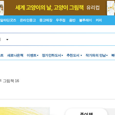
알라딘굿즈
온라인중고
중고매장
우주점
음반
블루레이
커피
서
스트
새로나온책
이벤트
정가인하도서
추천도서
작가와의 만남
북
 그림책 16
종이책