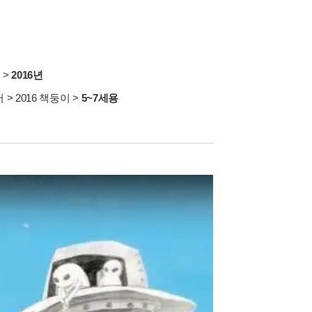
서
>
2016년
서
>
2016 책둥이
>
5~7세용