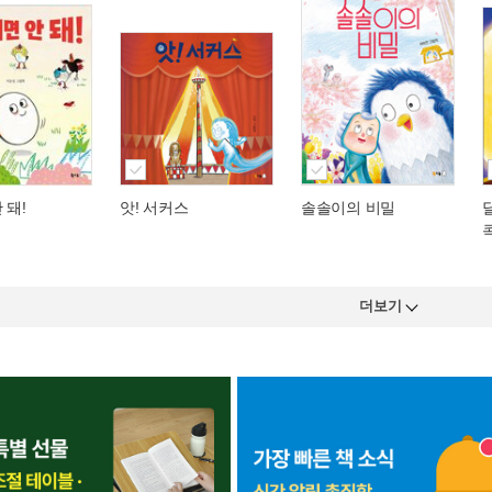
 돼!
앗! 서커스
솔솔이의 비밀
더보기