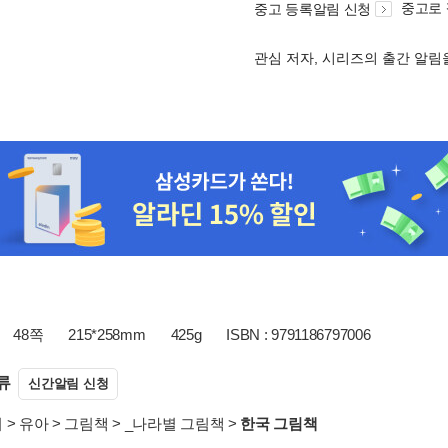
중고로
중고 등록알림 신청
관심 저자, 시리즈의 출간 알
48쪽
215*258mm
425g
ISBN : 9791186797006
류
신간알림 신청
서
>
유아
>
그림책
>
_나라별 그림책
>
한국 그림책