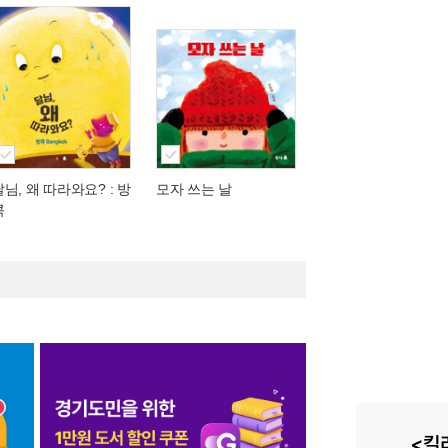
달님, 왜 따라와요? : 방
모자 쓰는 날
콕