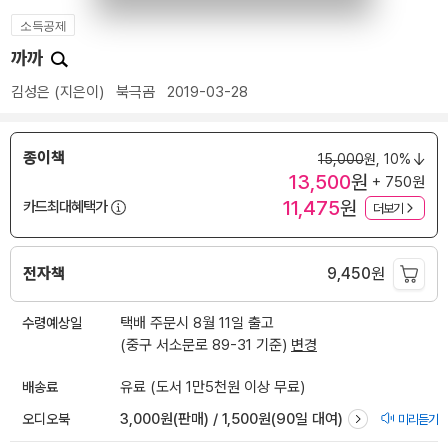
소득공제
까까
김성은
(지은이)
북극곰
2019-03-28
종이책
15,000
원,
10%
13,500
원
+ 750원
11,475
원
카드최대혜택가
더보기
전자책
9,450
원
수령예상일
택배 주문시 8월 11일 출고
(중구 서소문로 89-31 기준)
변경
배송료
유료 (도서 1만5천원 이상 무료)
오디오북
3,000원(판매) / 1,500원(90일 대여)
미리듣기