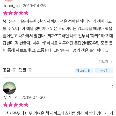
라는소리를 냄으로써 자신의 소리를 대변하기도 한다. 아니면 제 3의
해 그들을 충분히 이해할 수 있지요.하지만 끝까지 자신의 입장과 상
renai_jin
2019-04-26
뜻으로 까까를 의미 할 수 도 있다. 저마다 까까 라는 반복적인 단어와
황에서만 생각하고 한치의 양보를 하지 않음에 실망스럽지요.자신에
까마귀의 표정과 몸짓으로 생각을할 수 있게 도와 준다.도넛을 훔쳐
게 손해가 된다고 생각하면 많은 이들이 분노와 억울함이 점점 더 강
북극곰의 따끈따끈한 신간, 까까!이 책은 정확한 '웃라인'의 책이라고
서 먹기위해 욕심을 부리는 거미와 자신의 것을 되찾기 위해 온갖 방
해지지요.때론 손해 보기에 때론 내어주기에 행복하게 살 수 있는 세
볼 수 있다. 이 책을 몇번이나 읽은 우리아이는 읽고싶을 때마다 책을
법으로 노력을 다하는 강아지의 모습은 단편 애니매이션을 보는 듯
상이라고 생각해요. ▲ 앞면지에 거미에게 대항하며 사용했던 물건
끌어안고 다가와서 말한다. '까까?'그러면 나도 일부러 '까까!' 하고 대
하다. 강아지는 까마귀에게 끝까지 도움을 청하지 않고 거미는 끝까
들이 마당에 놓여있었네요. - 과자 & 도넛 그림책 - 선생님 과자 /
답한다.딱 한글자, 겨우 '까' 하나로 이루어진 문답인데도우린 모든 뜻
지 욕심을 버리지 않는다. 모두 다 자기가 맞다고 생각하는 부분을 굽
장명용 글 / 김유대 그림 / 창비다얀의 이상한 나라의 과자 이야기 /
이 통해 까르르 웃고, 소통한다. 그만큼 북극곰의 책은 흡입력이 있고
히지 않는 아집을 보여준다. 책의말미에 유유히 하늘을 날아 까마귀
이케다 아키코 글 / 사토 카즈요 그림 / 니들북먹보 귀신과 늑대와 꼬
재미가 넘치는 것 같다. 이야기는 강아지의 밥그릇의 까까를거미가
가 입에 도넛을 물고 가는 모습을 망연자실 바라보는 강아지와 거미
더보기
마와 과자 이야기 / 필립 코랑텡 / 이경혜 역 / 파랑새어린이동동도넛
줄을 타고 내려와 훔쳐가는 것으로 시작.이 페이지를 넘어가는데에도
의 모습에서 욕심이 화를 불러 일으킨다는 옛말이생각이 난다.포기하
둥둥도넛 / 이현지 / 우리나비만일 강아지에게 도넛을 준다면? / 로
공감 (
0
)
댓글 (0)
우리는 하루가 걸렸다.아이가 거미를 좋아해서 거미노래를 한글, 영
거나 양보하는것은 쉽지 않다. 하지만 끝까지 무조건 자신의 주장을
라 누머로프 글 / 페리시아 본드 그림 / 이형진 역 / 담푸스동글동글
어로 돌아가며 불러야 했고낚시놀이같다고 하여, 물고기낚시도 했기
주장하다가는 오히려 너무나 큰 손해를 볼 수 도있다는 깨달음을 주
도넛과 무시무시한 용 / 아담 길리안, 샬롯 길리안 글 / 리 와일디쉬
때문.그 다음부터는 까까를 찾기위한 멍멍이의 처절한 전투.글씨도
메뉴
는 책인 듯하다. 자신의 것을 양보하는 것에 대해 극도의 반응을 보이
그림 / 어썸키즈 ▼ 과자 & 도넛에 관한 더 많은 그림책 포스팅http
거의 없는 이 책이 얼마나 재미있는지아이는 계속 깔깔웃고, 같이 이
거나 떼를 많이쓰는 아이와 부모가 같이 읽으면 좋을 동화 인 듯 하다.
우리두리
2019-04-30
s://blog.naver.com/shj0033/221520870942 - 함께 읽는 <
야기를 만드는 나도 웃는다.아이는 스스로 대사를 만들기도 하고멍멍
까까> -​ ​ 초등학교 그림책 읽어주기 봉사단분들에게 그림책을 소개
이처럼 다양한 방법으로 '점프'를 시도한다. 그래서 이 책은 앉아서 보
책 제목부터 너무 귀여운 책 까까도너츠처럼 생긴 까까와 강아지, 거
하고 있어요.신간 코너에서 < #까까 / #김성은 / #북극곰 / #북극곰
는 책인 동시에움직이면서 신나게 보는 책이 되기도 한다. 결론이 너