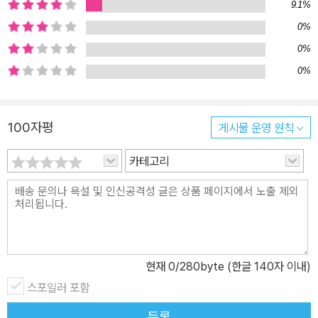
9.1%
욕망을 쫓는 우리들에게 주는 지혜의 선물입니다. 장난꾸러기 김성은
0%
작가의 두 번째 그림책 김성은 작가는 인천콘텐츠코리아랩 그림책 작
가 양성 과정을 통해 『너희 집은 어디니?』라는 그림책으로 데뷔했습
0%
니다. 이루리 작가로부터 ‘미래가 더 기대되는 작가’라는 찬사를 받기
0%
도 했습니다. 『너희 집은 어디니?』에서 선보인 작가 특유의 재치와
유머가 두 번째 그림책인 『까까』에도 고스란히 담겨 있습니다. 『너희
100자평
게시물 운영 원칙
집은 어디니?』에서 편견을 깨는 새로운 악어 캐릭터를 탄생시켜 코믹
하고 따뜻한 이야기를 선보였다면, 『까까』에서는 도넛을 뺏고 뺏기는
카테고리
아슬아슬하고 안타까운 상황을 코믹하게 그려냈습니다. 특히 캐릭터
들의 표정과 몸짓에서 생생한 감정과 긴장감이 느껴져 한 편의 짧은
애니메이션을 보는 듯한 매력적인 그림책입니다.
현재
0
/280byte (한글 140자 이내)
스포일러 포함
등록