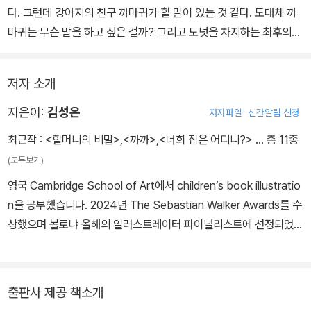
다. 그런데 강아지의 친구 까마귀가 할 말이 있는 것 같다. 도대체 까
마귀는 무슨 말을 하고 싶은 걸까? 그리고 도넛을 차지하는 최후의
승자는 누구일까?
저자 소개
지은이:
김성은
저자파일
신간알림 신청
최근작 :
<할머니의 비밀>
,
<까까>
,
<너희 집은 어디니?>
… 총 11종
(모두보기)
영국 Cambridge School of Art에서 children’s book illustratio
n을 공부했습니다. 2024년 The Sebastian Walker Awards를 수
상했으며 볼로냐 올해의 일러스트레이터 파이널리스트에 선정되었습
니다. 처음 쓰고 그린 책 《너희 집은 어디니?》로 인천시장상 문화 창
작 부문을 수상하였으며, 《할머니의 비밀》로 제31회 MBC창작동화
대상 그림책 부문을 수상했습니다. 아스팔트 틈새에 핀 이름 모를 풀
출판사 제공 책소개
처럼, 눈에 잘 띄지 않지만 사랑스러운 존재에 관한 이야기들을 좋아