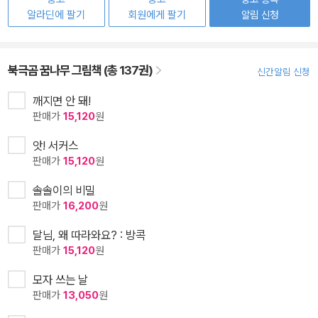
알라딘에 팔기
회원에게 팔기
알림 신청
북극곰 꿈나무 그림책 (총 137권)
신간알림 신청
깨지면 안 돼!
판매가
15,120
원
앗! 서커스
판매가
15,120
원
솔솔이의 비밀
판매가
16,200
원
달님, 왜 따라와요? : 방콕
판매가
15,120
원
모자 쓰는 날
판매가
13,050
원