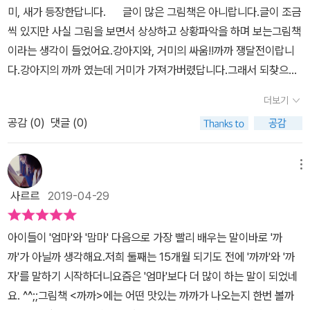
미, 새가 등장한답니다. 글이 많은 그림책은 아니랍니다.글이 조금
꿈나무그림책 >을 소개했어요.제목이 아이들이 정말 좋아할 것 같다
무 재미있어서, 더욱 알려줄 수 없다.직접 이 책을 사서 읽으셔야 이
씩 있지만 사실 그림을 보면서 상상하고 상황파악을 하며 보는그림책
며 재미있다고 하시면 관심을 보이시네요.하지만 글을 읽으시고 양보
재미를 진짜 알 수 있다. 이 책과 연계하여 놀 것도 너무 많고, 그림도
이라는 생각이 들었어요.강아지와, 거미의 싸움!!까까 쟁달전이랍니
하지 않는 두 캐릭터와 까마귀로 인한 열릴 결말을 궁금해하시네요. ​
너무 예뻐서 아이와 보는 내내 즐거웠다. 책 속의 이야기뿐 아니라, 책
다.강아지의 까까 였는데 거미가 가져가버렸답니다.그래서 되찾으려
오늘도 행복한 그림책 읽기! 투명 한지입니다.
밖의 이야기들을 연결해서 볼 수 있는 북극곰.그래서 나는 북극곰이
난 강아지와 돌려주지 않으려는 거미의 이야기를 담고 있어
너무 좋다. 책의 단점 : 멍멍이가 너무 불쌍하다. ㅋㅋㅋㅋ책의 장점 :
더보기
요. 근데 왜 새가 계속해서 등장할까요??그림을 보며 그부분이
너무 재밌다. 기발한 아이디어도 좋고, 엉뚱한 결론도 좋고.
공감 (
0
)
댓글 (0)
궁금했답니다.그뿐 아니라 책이 담고 있는 다양한 배경들이 시선을
단순한 일러스트도 너무 좋다. 책의 활용 : 거미가 과자를 가져가는
사로잡게 하는거 같아요.계속해서 등장하던 새는바로 마지막에 반전
장면부터 클레이로 만들어보고 낚시놀이, 점프놀이 등 다양한
을 주려고 등장했던거에요~ㅎㅎㅎ 결국 거미와 강아지는 나무에
메뉴
각도로 놀아본다. 재미있게 놀면 그대로 완벽한 책!
열린 열매를 먹는답니다. 열매가 어떤 열매일지도 궁금하더라구요.
사르르
2019-04-29
처음부터 서로 조금씩 나눠먹었다면 까까를 맛있게 먹었겠죠?아이들
이 평소에도 하기 쉬운 실수들~그런부분을 건드려주고 있다는 생각
아이들이 '엄마'와 '맘마' 다음으로 가장 빨리 배우는 말이바로 '까
이 들었답니다^^ 유아부터 초등아이까지 그림을 보며 이야기를 생
까'가 아닐까 생각해요.저희 둘째는 15개월 되기도 전에 '까까'와 '까
각해 볼 수 있는유쾌한 그림책 까까 였답니다.
자'를 말하기 시작하더니요즘은 '엄마'보다 더 많이 하는 말이 되었네
요. ^^;;그림책 <까까>에는 어떤 맛있는 까까가 나오는지 한번 볼까