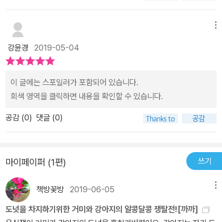
방법을 찾아보고,어떻게 하면 도넛을 지킬 수 있을지 거미 입장에서
지의 노력에... 거미는 필사적으로 방어를 하고 ... 그렇게 까까를 두고
생각해보는 것도 재미있을 거예요.그리고 무언가에 지나치게 집착하
팽팽한 긴장감이 이어집니다 ㅎ 팽팽한 긴장감 뒤에 반전까지 숨어
메뉴
다 결국 주변을 살피지 못하고지키고 싶은 것을 모두 잃게 되는 결과
있는 유아그림책 ... 까까 까까의 마지막 주인은... 친구 까마귀였네
를 보여주지요.어부지리의 교훈(?)이 들어있기도 한 그림책 <까까>
강윤경
2019-05-04
요 ... ㅎㅎㅎ 까까 그림책을 아들과 함께 읽으면서 아들은 재밌는
도넛 대신 다른 것을 얻은 강아지와 거미.나란히 앉아 곰곰 생각하며
스토리의 유아그림책에 계속 웃고 있더라구요 ㅎㅎㅎ 그러면서 함께
까까를 먹습니다.이 둘의 사이는 앞으로 어떻게 될지 상상해 보는 재
이야기거리까지 생겨서 둘이서 재잘 재잘 수다를 나눴답니다 ㅎㅎㅎ
이 글에는 스포일러가 포함되어 있습니다.
미와도넛의 주인은 누가 되었는지 추리하는 재미는 여러분께 맡길게
반전을 접하곤 ... 그림책을 까마귀 입장에서 다시 보게 되더라구
회색 영역을 클릭하면 내용을 확인할 수 있습니다.
요.제 추리로는 둘의 싸움을 보다 못한 까마귀가 내린 특단의 조치가
요 까마귀의 까까하는 소리가 의미심장하게 들리더라는 ㅎㅎㅎ 그
결정적 역할을 한 것 같다는 힌트 아닌 힌트를 남겨봅니다. ^^
공감 (
0
)
댓글 (0)
리고 까마귀는 ... 강아지와 거미 친구가 서로 까까 하나로 싸우는 모
습이 싫었는지도 모르겠다는 생각을 해보게 되네요 ㅎㅎ 열린 결말
상상력까지 팡팡 터지는 유아그림책함께 읽으며 즐거운 시간 예약입
쓰기
마이페이퍼 (1편)
니다 :D
책방꽃방
2019-06-05
메뉴
도넛을 차지하기위한 거미와 강아지의 알콩달콩 쟁탈전![까까]