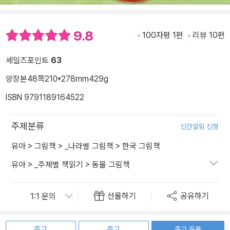
9.8
100자평 1편
리뷰 10편
세일즈포인트
63
양장본
48쪽
210*278mm
429g
ISBN 9791189164522
주제분류
신간알림 신청
유아
>
그림책
>
_나라별 그림책
>
한국 그림책
유아
>
_주제별 책읽기
>
동물 그림책
선물하기
공유하기
중고
중고
중고 등록