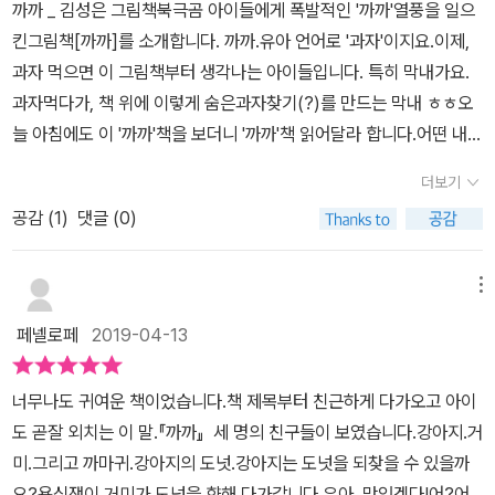
까까 _ 김성은 그림책​북극곰 아이들에게 폭발적인 '까까'열풍을 일으
다. 어쨌든, 눈 앞에서 먹을 것을 빼앗긴 BOB은 화가 날 일이지. 괜한
킨그림책[까까]를 소개합니다. 까까.유아 언어로 '과자'이지요.이제,
화풀이에 옆에 있던 까마귀가 밥그릇을 뒤집어 썼다.빗자루를 들고
과자 먹으면 이 그림책부터 생각나는 아이들입니다. 특히 막내가요.
거미줄을 쳐보기도 하고,트램폴린을 이용해서 뛰어올라가보기도 한
과자먹다가, 책 위에 이렇게 숨은과자찾기(?)를 만드는 막내 ㅎㅎ오
다.그래도 거미줄까지 닫지 못한 BOB은 지쳐서 누워버리는데...얄미
늘 아침에도 이 '까까'책을 보더니 '까까'책 읽어달라 합니다.어떤 내용
운 거미는 배를 던지며 약을 올린다. 그냥 '미안해'하고 같이 나눠 먹
인지 궁금하시죠?살짝 보여드릴게요. 이 그림책의 이야기가 펼쳐지
으면 될 것을 하여간 뺏어간 놈이 더 약을 올리는 상황이라니..그림책
더보기
는 배경입니다.처음엔 놀이터인가 하고 봤는데, 어느 집의 앞마당 정
을 한장 한장 넘기면서 점점 더 BOB을 응원하고 있는 나를 본다.결
공감 (
1
)
댓글 (0)
원같습니다.텃밭도 보이고, 트램펄린도 보이고, 삽에 양동이에 호스
국 호스까지 나무에 매달고 거미랑 한판 붙으려는 BOB. 마지막 장
에 갈퀴에 사다리에 미끄럼틀에...여기에 보이는 하나하나가 이야기
면을 그림책을 읽을 이들을 위해 남겨 두어야겠다.언제나 그랬지만,
속에 등장하게 된답니다. 발단은 이러했습니다.'BOB'이란 하얀 개의
메뉴
나의 기대를 저버리지 않았던 마지막 장면때문에 키득키득 웃었다.아
밥그릇에 있던 도넛을 거미가 맛있겠다며 슬쩍 가져가던 중에 비몽사
이들과 함께 이 그림책을 본다면, 이런 상황에 부닥친다면 어떻게 할
페넬로페
2019-04-13
몽 잠이 들었던 주인에게 그 모습을 딱 들킨거죠.(BOB의 집 지붕에
지 이야기를 나눠 보는 것이 좋겠다.물론 정답은 없다.
누워서 한가롭게 잠자고 있는 까만 새도 눈여겨 봐주세요.) '내 까까
너무나도 귀여운 책이었습니다.책 제목부터 친근하게 다가오고 아이
야. 돌려 줘!'​나무가 저렇게 높았던가요?힘껏 도넛을 끌고 나무위로
도 곧잘 외치는 이 말.『까까』 세 명의 친구들이 보였습니다.강아지.거
올라가서 자신의 거미줄에 올려놓고 성대한 만찬을 즐기려는 거미의
미.그리고 까마귀.강아지의 도넛.강아지는 도넛을 되찾을 수 있을까
모습과자신의 '까까'를 돌려달라고 밥그릇 킥을 날리며 항의하는 BO
요?욕심쟁이 거미가 도넛을 향해 다가갑니다.우아, 맛있겠다!어?어