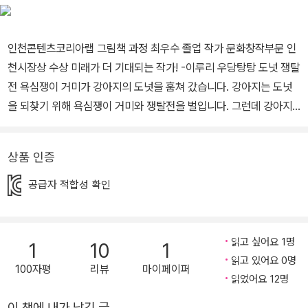
합니다.
인천콘텐츠코리아랩 그림책 과정 최우수 졸업 작가 문화창작부문 인
천시장상 수상 미래가 더 기대되는 작가! -이루리 우당탕탕 도넛 쟁탈
전 욕심쟁이 거미가 강아지의 도넛을 훔쳐 갔습니다. 강아지는 도넛
을 되찾기 위해 욕심쟁이 거미와 쟁탈전을 벌입니다. 그런데 강아지
의 친구 까마귀가 할 말이 있는 것 같습니다. 도대체 까마귀는 무슨 말
을 하고 싶은 걸까요? 그리고 도넛을 차지하는 최후의 승자는 누구일
상품 인증
까요? 내 까까야, 돌려줘! 나른한 오후, 강아지와 까마귀가 나무 그늘
아래서 낮잠을 자고 있습니다. 그런데 어디선가 거미가 나타나 강아
공급자 적합성 확인
지의 도넛을 훔쳐 갑니다. 도둑질은 언제나 들키는 법이죠. 잠에서 깬
강아지는 잔뜩 화가 나서 외칩니다. “내 까까야, 돌려줘!” 하지만 거미
는 들은 척도 하지 않고 맛있게 먹으려고 합니다. 이제 강아지는 어떻
읽고 싶어요 1명
1
10
1
게 도넛을 되찾을까요? 과연 되찾을 수 있을까요? 그림책 『까까』의
읽고 있어요 0명
100자평
리뷰
마이페이퍼
진짜 주인공 까마귀 『까까』는 강아지가 거미에게 빼앗긴 도넛을 되찾
읽었어요 12명
기 위해 애쓰는 이야기를 코믹하게 그린 그림책입니다. 그럼 강아지
이 책에 내가 남긴 글