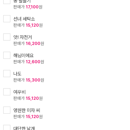
똥 탈출기
판매가
17,100
원
선녀 세탁소
판매가
15,120
원
앗! 자전거
판매가
16,200
원
해님이에요
판매가
12,600
원
나도
판매가
15,300
원
여우비
판매가
15,120
원
영원한 미자 씨
판매가
15,120
원
대단한 날개