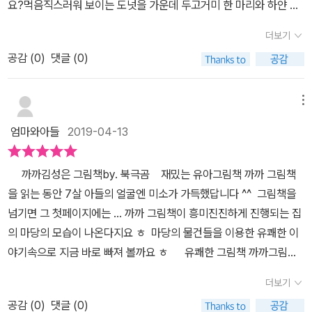
요?먹음직스러워 보이는 도넛을 가운데 두고거미 한 마리와 하얀 강
아지 그리고 까만 까마귀가 등장한 <까까>의 표지!이 그림책의 주인
더보기
공들이 모두 모였네요.다음 장에는 이 이야기가 펼쳐질 무대가 등장
공감 (
0
)
댓글 (0)
합니다.개집과 빗자루, 트렘폴린, 거미집이 있는 과일나무, 미끄럼틀
과 킥보드, 모종삽과 긴 호스 그리고 사다리와 큰 헛간, 양배추와 당근
이 심긴 밭이 보이네요. 이것들은 이 이야기의 단순한 배경이 아니라
메뉴
이야기를 이끌어 가는 의도된 소품들이니 꼭 눈여겨 보고 가실 필요
엄마와아들
2019-04-13
가 있답니다. ^^​사건의 발단은 하얀 강아지의 까까인 도넛을 까만 거
미가 훔쳐가면서 시작됩니다. 그러고보니 색깔도 백과 흑으로 선명하
까까김성은 그림책by. 북극곰 재밌는 유아그림책 까까 그림책
게 대비되네요. 마치 선과 악, 칼과 방패 같이 말이에요. 강아지는 아
을 읽는 동안 7살 아들의 얼굴엔 미소가 가득했답니다 ^^ 그림책을
까 언급했던 것들을 이용해 도넛을 되찾으려고 하고 거미는 도넛을
넘기면 그 첫페이지에는 ... 까까 그림책이 흥미진진하게 진행되는 집
지키려고 합니다.그리고 이 둘의 엎치락뒤치락하는 싸움에 깨알같이
의 마당의 모습이 나온다지요 ㅎ 마당의 물건들을 이용한 유쾌한 이
등장하는 까마귀의 행동은 강아지에게 도넛을 되찾는 방법을 떠올리
야기속으로 지금 바로 빠져 볼까요 ㅎ 유쾌한 그림책 까까그림책
게 하는 의도하지 않는 훈수 역할을 하지요.<까까>는 도넛을 두고 벌
의 시작은 거미가 도넛의 간식 까까를 훔쳐가면서 시작한답니다 그
이는 강아지와 거미의 쟁탈전이 정말 재미있게 묘사된 그림책이랍니
더보기
모습을 자다깬 까까의 주인 강아지에게 딱걸린 거미 ㅎ 맛있게 먹을
다.어떻게 하면 도넛을 되찾을 수 있을지 강아지 입장에서 여러 가지
공감 (
0
)
댓글 (0)
새도 없이 강아지의 까까를 되찾으려는 노력이 시작되지요 ㅎ 강아