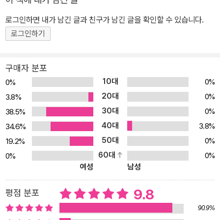
와 거미가 주인공일까요? 천만의 말씀! 강아지와 거미 곁에서 시종일
로그인하면 내가 남긴 글과 친구가 남긴 글을 확인할 수 있습니다.
관 “까까~”라고 말하는 까마귀가 있습니다. 무슨 말을 하고 싶은 것
로그인하기
같은데, 얼핏 보면 무슨 말인지 알 수 없습니다. 하지만 까마귀의 표정
과 행동을 보면 까마귀가 하고 싶은 말을 알 것도 같습니다. 과연 까까
는 무슨 뜻일까요? 정녕 도넛을 두고 하는 말일까요? 아니면 까마귀
구매자 분포
의 이름일까요? 도대체 왜 까마귀는 “까까”라는 말만 반복하는 걸까
10대
0%
0%
요? 독자 여러분 마음대로 까마귀의 “까까”에 담긴 숨은 의미를 자유
20대
0%
3.8%
롭게 상상해 보세요! 독자에게 더 풍성하고 다양한 이야기를 발견하
30대
0%
38.5%
게 만드는 그림책, 독자에게 상상의 재미를 선사하는 그림책, 바로 김
40대
3.8%
34.6%
성은 작가의 『까까』입니다. 행복이 아니라 욕망을 쫓는 우리들에게
50대
0%
19.2%
김성은 작가는 이번에도 정말 다양한 해석이 가능한 현대적인 우화의
60대
0%
0%
세계를 펼쳐 보여줍니다. 도넛 하나를 독차지하려고 싸움을 벌이다가
여성
남성
도넛도 잃고 친구도 잃는 강아지와 거미의 우화는 자본주의 세계에서
살아가는 보통 사람들의 슬픈 자화상이기도 합니다. 우리는 혼자만
9.8
평점 분포
잘 살기 위해 이곳에 오지 않았습니다. 우리는 사랑하는 사람들과 행
90.9%
복하게 살기 위해 이곳에 왔습니다. 그림책 『까까』는 행복이 아니라