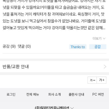
욕심쟁이 거미가 강아지의 도넛을 훔쳐가버렸어요. 강아지는 자기 도
넛을 되찾을 수 있을까요!거미줄을 타고 슬금슬금 내려오는 거미, 도
넛을 훔쳐가는 거미 캐릭터가 참 귀여워보이네요. 욕심쟁이 거미, 맛
있는 도넛을 보니 먹고싶어서 참을수가 없었나봐요. 거미줄에 도넛을
걸어놓고 맛있게 먹으려는 거미! 강아지를 약올리는것만 같은 얌채같
은 거미! 강아지가 열받아 어떻게하면 도넛을 뺏어올 수 있을지 곰곰
더보기
생각하네요. 과연 어떻게 할까요?그런데 까마귀는 도대체 왜 저러고
공감 (
9
)
댓글 (0)
있는거죠? 아하, 까마귀를 보던 강아지가 빗자루를 보더니 멋진 아이
디어가 떠올랐어요. 기다란 빗자루로 거미줄에 걸린 도넛을 어떻게
해보려하지만 그걸 또 거미가 가만 보고 있을리가 없죠!거미의 방해
반품/교환 안내
공작으로 땅으로 떨어진 빗자루를 보더니 또 다른 아이디어가 떠오른
강아지! 도넛을 찾겠다고 이방법 저방법 다 동원해 애를 쓰는 강아지
와 어떻게든 도넛을 사수하려는 거미가 참 알콩달콩! 넘 잼나는데 그
런데 도넛 주인은 따로 있었다는 사실! ㅋㅋ가끔은 글자도 별로 없는
로그인
전체 메뉴
회사 소개
출판사 안내
PC 버전
단순한 그림책이재미는 물론 창의적인 아디디어를 떠오르게 할때가
있어요. 까까를 되찾기 위한 강아지의 온갖 방법들을 보면서 아이들
(주)알라딘커뮤니케이션