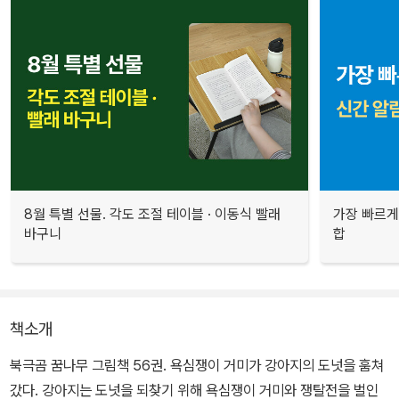
8월 특별 선물. 각도 조절 테이블 · 이동식 빨래
가장 빠르게
바구니
합
책소개
북극곰 꿈나무 그림책 56권. 욕심쟁이 거미가 강아지의 도넛을 훔쳐
갔다. 강아지는 도넛을 되찾기 위해 욕심쟁이 거미와 쟁탈전을 벌인