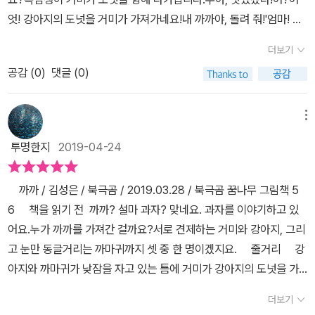
B.옆에서 '까까?'라는 말을 되뇌이는 까만 새.강아지 BOB이 자신의
엇! 강아지의 도넛을 거미가 가져가네요!내 까까야, 돌려 줘!'엄마! 거
까까를 찾기위한 도전이 이제 시작됩니다. 어떻게 까까를 되찾지? 고
미가 나빠요. 친구꺼 가져가면 안 되는데!''그러게! 강아지가 속상하겠
민하는 BOB에게 까만새의 엉뚱한 행동들은 생각을 번쩍이게 만드네
더보기
다.'아이가 걱정스러운 마음에 빠르게 책장을 넘겼습니다.그 옆에 있
요.새가 걸려 넘어진 갈퀴를 잡고 거미줄 공격을 시도하기도하고,또
공감 (
0
)
댓글 (0)
던 까마귀.까까~까까?까!아하!까마귀의 울음과 도넛 '까까'.이제야 이
정원에 있는 갖가지 도구들로 기상천외한 방법으로 '까까 되찾기 대
해한 저는 혼자 피식 웃다가 아이가 갸우뚱하며 쳐다보았습니다.'아니
작전'이 펼쳐집니다.과연, 강아지 BOB은 자기의 까까를 되찾을 수
야! 우리 계속 책을 읽어보자!'강아지는 도넛을 찾기 위해 온갖 노력을
메뉴
있을까요?​한 장 한 장을 넘길 때 마다글밥도 많이 없는 이 책 속으로
해 봅니다.​하지만......닿을 듯 말 듯.'강아지야! 힘내!'응원을 해 주는
아이들의 시선이 빨려듭니다.저 도넛, 나도 먹고 싶은데를 비롯해자
투명한지
2019-04-24
아이를 바라보니 너무나도 귀여웠습니다.'강아지야! 할 수 있어!'강아
신만의 도넛찾기 방법을 이야기하면서요.그러다가, '저러다...'하면서
지는 우리 아이의 응원을 들었던 것일까요!결국 손에 넣게 된 순
자기만의 상상으로 이야기 진행을 이야기했는데정말 그 말대로 그런
까까 / 김성은 / 북극곰 / 2019.03.28 / 북극곰 꿈나무 그림책 5
간!? 과연 강아지는 욕심쟁이 거미로부터 도넛을 되찾았을까요?(책
이야기가 책에 그려져 있는 것을 보고는 놀라기도 하구요.저 까까는
6 책을 읽기 전 까까? 설마 과자? 맞네요. 과자를 이야기하고 있
을 읽어보면 아실 거예요!)이 동화책은 까마귀의 '까까'에 담긴 숨은
어떻게 될까요? 그리고, 책에 등장하는 강아지와 거미와 검은새는 마
어요.누가 까까를 가져간 걸까요?서로 견제하는 거미와 강아지, 그리
의미를 상상해보는 것이라고 하였습니다.까까단순한 까마귀의 울음
지막에 어떤 표정을 지을까요?​단순하지만 흥미롭고, 읽으면서 다음
고 눈만 동글거리는 까마귀까지 셋 중 한 명이겠지요. 줄거리 강
이 아니었습니다.책을 읽고 난 뒤 아이는 무엇을 느꼈을지 궁금하였
전개 상황을 자신의 상상을 펼쳐 마음껏 이야기해 볼 수 있었던 그림
아지와 까마귀가 낮잠을 자고 있는 틈에 거미가 강아지의 도넛을 가
습니다.'이 동화책은 어떤 거 같애?''친구꺼를 욕심내면 안 되는거야!
책작가님이 의도하신 건 아니겠지만, '까까' 먹을 때마다 생각 나는 그
져갑니다.잠에서 깬 강아지는 화가 나서 '내 까까야, 돌려줘!' 하지만
서로 욕심내서 결국 못 먹었잖아.''맞아! 서로 사이좋게 나눠 먹어야
더보기
림책[까까]였습니다.^^​
거미는 들은 척도 하지 않고 맛있게 먹으려고 하지요.어휴~ 얄미운
하는건데......'그리고는 아이는 동생과 함께 과자를 나눠먹으면서 이