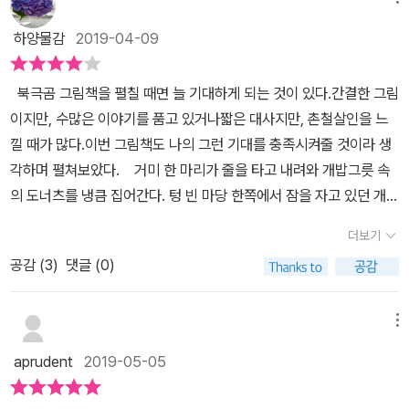
하양물감
2019-04-09
북극곰 그림책을 펼칠 때면 늘 기대하게 되는 것이 있다.간결한 그림
이지만, 수많은 이야기를 품고 있거나짧은 대사지만, 촌철살인을 느
낄 때가 많다.이번 그림책도 나의 그런 기대를 충족시켜줄 것이라 생
각하며 펼쳐보았다. 거미 한 마리가 줄을 타고 내려와 개밥그릇 속
의 도너츠를 냉큼 집어간다. 텅 빈 마당 한쪽에서 잠을 자고 있던 개
'BOB'이 눈을 뜨고 거미를 바라본다. BOB과 눈이 마주친 거미는 저
더보기
도너츠를 두고 갈까? 물론 거미가 그렇게 할 리가 없지.'내 까까야. 돌
공감 (
3
)
댓글 (0)
려 줘!'라고 외치는 BOB에게 보란 듯이 거미줄 위에 도너츠를 올려
두고 포크를 들이미는 얄미운 거미. 사실, 이 장면을 보면서 아이들 사
이에서도 가끔 일어나는 일이라는 생각이 들었다.먹을 것보다는 놀잇
메뉴
감을 두고 일어나는 일이 많았던 것 같다. 친구 것을 가지고 오는 것에
aprudent
2019-05-05
대해 아무런 죄책감(?)을 못 느끼던 아이들에게내것와 네것, 그리고
함께 가지고 놀아야 하는 우리의 것에 대해 알려주었던 기억이 있