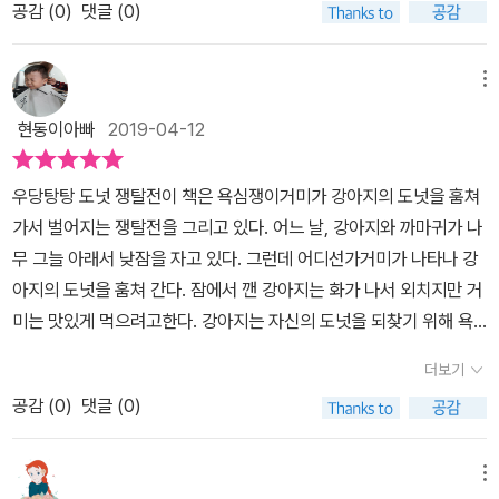
공감 (
0
)
댓글 (0)
거미! 이에 강아지의 반격이 이어지지요.빗자루 공격, 트램펄린 공
렇게 이야기합니다.'엄마! 이렇게 먹어야하는거야!''역시! 멋져!'가끔
격, 미끄럼틀을 이용한 킥보드 공격까지... 하지만 이 모든 공격은
도넛을 먹게 될 때 생각날 것 같습니다.그럴 때 아이와 함께 다시 이
아쉽게 실패로 끝나버리지요. 마지막으로 던진 한판 승부!'원수는
메뉴
책을 읽으면서 가슴 따뜻함을 느끼고자 합니다.
외나무다리에서 만난다'더니 드디어 둘을 정면 승부를 하게 되네
현동이아빠
2019-04-12
요. 그런데...왜 까마귀는 이 중요한 순간에 날아가 버리는 거
죠? 책을 읽고 <까까>를 읽기 전에는 '까까'가 과자라고만 생각했
우당탕탕 도넛 쟁탈전이 책은 욕심쟁이거미가 강아지의 도넛을 훔쳐
는데까마귀가 자신의 이름을 말하는 걸까요?아니면 강아지에게 충
가서 벌어지는 쟁탈전을 그리고 있다. 어느 날, 강아지와 까마귀가 나
고, 조언 등의 어떤 이야기를 하고 있는 걸까요? '강아지야. 내가 말
무 그늘 아래서 낮잠을 자고 있다. 그런데 어디선가거미가 나타나 강
한 것은 그 방법이 아니야.''거미야. 우리 함께 나누면 어떠니?''너희
아지의 도넛을 훔쳐 간다. 잠에서 깬 강아지는 화가 나서 외치지만 거
둘 그렇게 계속 싸우면 내가 가져간다..' 이렇게 까마귀의 까까를 해
미는 맛있게 먹으려고한다. 강아지는 자신의 도넛을 되찾기 위해 욕
석하면 재미있을 것 같아요.자신이 입게 된 손해에 대한 분노를 터트
심쟁이 거미와 쟁탈전을 펼친다. 과연 강아지는 도넛을 되찾아서 먹
리는 강아지.자신이 얻게 될 이익에 그 어떤 방법도 개의치 않는 거미.
더보기
을 수 있을까?책의 제목은 까까이고 지속적으로 까까 라는 말이 나온
자신의 이야기만 주장하는 둘 사이에서 나누는 것을 이야기하는 까마
공감 (
0
)
댓글 (0)
다. 언어유희(言語遊戱)를 통해 독자들로하여금 다양한 생각을 하
귀. 마치 우리 사회의 단면을 보는 것 같아 조금 부끄럽다는 생각이
게끔 저자는 의도적으로 반복하고 있다. 우선 까까 라는 단어만으로
들었어요.자신의 입장을 내세우면서 자신의 의견이 무조건 옳다고 말
는 과자, 빵 등 간식을 의미하는 것처럼 들린다. 또한 까마귀가 까까
메뉴
하는 일들을 우린 종종 마주하게 되지요. 반대의 상황과 입장을 생각