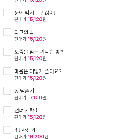
문어 박사는 괜찮아!
판매가
15,120
원
최고의 밥
판매가
15,120
원
오줌을 참는 기막힌 방법
판매가
15,120
원
마음은 어떻게 풀어요?
판매가
15,120
원
똥 탈출기
판매가
17,100
원
선녀 세탁소
판매가
15,120
원
앗! 자전거
판매가
16,200
원