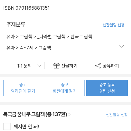
ISBN 9791165881351
주제분류
신간알림 신청
유아
>
그림책
>
_나라별 그림책
>
한국 그림책
유아
>
4~7세
>
그림책
선물하기
공유하기
중고
중고
중고 등록
알라딘에 팔기
회원에게 팔기
알림 신청
북극곰 꿈나무 그림책 (총 137권)
신간알림 신청
깨지면 안 돼!