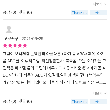
동물 친구들과 아기 곰도 열심히 성장했다. 그러던 중 곰 보다 큰!
는 아이들이 영어를 쉽게 접할 수 있게 영어를 배울 수 있는 그림
더보기
동물이 나타났는데, 과연 어떤 동물이 나타났고 무슨 일이 일어
책이다. 아기 곰과 친구들의 모습이 귀엽고 예쁘게 그려져 있고
공감 (
0
)
댓글 (0)
난걸까? 귀여운 동물친구들과 함께 알파벳놀이가 가능하다. AB
아기 곰의 탄생부터 친구가 되기까지 모두 간단한 영어 문장으로
C의 순서대로 이야기의 서사가 만들어지는데, 끝말잇기 형식이
되어 있다. '아기 곰이 태어났어'라고 하며 'A baby bear is Bor
다. 영어로 읽고, 한글로도 말하며 리듬감 있는 흐름이 흥미롭다.
메뉴
n'이라는 문장으로 표현되어 있다. 다음 페이지의 문장은 'Baby
영어와 한글이 함께 있어 단순한 문장임에도 불구하고 다양한 표
꼬꼬꾸꾸
2021-09-29
bear is Cute', 'Cute bear is Dancing'이라고 되어 있는데 이
현방식을 익힐 수 있다. <아기 곰 ABC>는 이루리 작가가 볼로
런 것을 보면 알파벳 ABC를 순서대로 나열한 문장을 만들어 자
냐 국제아동도서전에 참가했을 때 영어로 꿈을 꾼 이야기를 바탕
연스럽게 단어를 배울 수 있다. 이렇게 알파벳 A부터 Z까지 공부
그림이 보석처럼 반짝반짝 아름다운<아기 곰 ABC>제목. 아기
으로 쓰여 졌다고 한다. 꿈에서 ‘A baby bear is Born.’으로 시작
할 수 있는 그림책이다.
곰 ABC글. 이루리그림. 하선정출판사. 북극곰-오늘 소개하는 그
해, 쉬지 않고 들려온 스토리를 받아 적었다고 한다. 하선정 작가
림책은 파스텔 톤의 그림이 너무나도 사랑스러운 😍<아기 곰 A
의 귀여운 그림까지 더해지니 한층 더 스토리가 탄탄해지고 유머
BC>랍니다.제목에 ABC가 있길래,알파벳 책이구나! 번역본인
스러워 졌다. [ #MJBOOK큐레이터_PICK ]- 알파벳 놀이: 알파
가? 생각했는데아니었어요.이루리 작가님이 영어로 꿈을 꾸고
벳 노출부터 - 알파벳 끝말잇기 등 언어 활용 놀이 추천- 교과연
(이탈리아에서!)이 책을 쓰셨다고 해요! 👏 👏 👏 -표지를 넘기자
계: 초등 1-2학년 수업 : 말놀이를 해요 등
더보기
바로 보이는 면지 그림!오리, 두더지, 고슴도치, 토끼, 다람쥐동물
공감 (
0
)
댓글 (0)
친구들이 정말 사랑스럽고 귀엽지 않나요?태어나서 요람에 누워