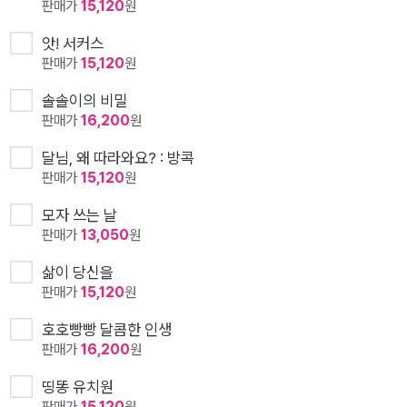
판매가
15,120
원
앗! 서커스
판매가
15,120
원
솔솔이의 비밀
판매가
16,200
원
달님, 왜 따라와요? : 방콕
판매가
15,120
원
모자 쓰는 날
판매가
13,050
원
삶이 당신을
판매가
15,120
원
호호빵빵 달콤한 인생
판매가
16,200
원
띵똥 유치원
판매가
15,120
원