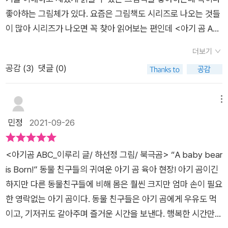
좋아하는 그림체가 있다. 요즘은 그림책도 시리즈로 나오는 것들
이 많아 시리즈가 나오면 꼭 찾아 읽어보는 편인데 <아기 곰 AB
C>의 그림을 그린 그림작가의 그림체를 좋아한다. 예전에 읽었
더보기
던 그림책에 등장하는 동물 친구들이 귀여웠는데 이번 <아기 곰
공감 (
3
)
댓글 (0)
ABC>에도 등장한다. 모든 생명은 축복이라고 한다. 숲속에도 아
기 곰이 태어난다. 아기 곰이 태어나자 숲속의 동물들도 아기 곰
주변으로 모여든다. 아기 곰이 너무 귀엽다. 귀여운 곰이 춤을 추
메뉴
기 시작한다. 아이 곰은 금방 배가 고팠는지 밥도 먹었다. 아이 곰
민정
2021-09-26
에게 밥을 먹이는 일은 재밌었다. 아기 곰도 배가 불렀는지 기뻐
하고 행복해했다. 이제 아기 곰이 기저귀를 차고 움직이기 시작한
<아기곰 ABC_이루리 글/ 하선정 그림/ 북극곰> “A baby bear
다. 숲속의 동물친구들과 재밌는 놀이도 하고 울기도 한다. 이제
is Born!” 동물 친구들의 귀여운 아기 곰 육아 현장! 아기 곰이긴
아기 곰은 서서 달릴 수도 있게 된다. 아기 곰이 나비를 쫓아가다
하지만 다른 동물친구들에 비해 몸은 훨씬 크지만 엄마 손이 필요
그만 큰 공룡을 만난다. 큰 공룡은 작은 아기 곰을 안아주고 소중
한 영락없는 아기 곰이다. 동물 친구들은 아기 곰에게 우유도 먹
하고 특별하다고 한다. 아기 곰은 아직 어리기에 엉뚱하기도 하
이고, 기저귀도 갈아주며 즐거운 시간을 보낸다. 행복한 시간만큼
다. 그래서 숲속 친구들과 아기 곰은 행복하다. <아기 곰 ABC>