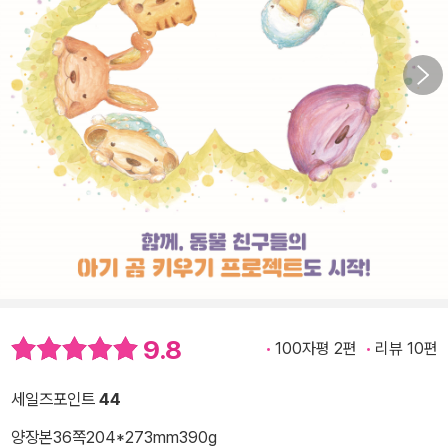
9.8
100자평 2편
리뷰 10편
세일즈포인트
44
양장본
36쪽
204*273mm
390g