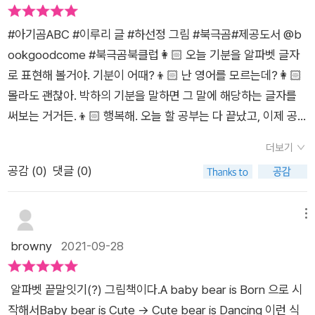
아직은 어리고 엉뚱한 천방지축이지만 너의 에너지는 언제나 넘
습이 생각나더라구요. 처음에 태어났을 때는 가만히 누워 울기만
쳐나지. 덕분에 너와 함께 생생한 사랑의 하루를 보낸단다. 아이
했는데, 어느덧 이리 커서 ABC 보며 좋아하다니! 정말 많이 컸구
#아기곰ABC #이루리 글 #하선정 그림 #북극곰#제공도서 @b
의 아직은 작은 손을 만지며 추억을 곱씹어본다. 한글로 한 번, 영
나~ 싶었답니다! -'출판사로부터 도서를 제공받아 작성한 후기입
ookgoodcome #북극곰북클럽👩🏻 오늘 기분을 알파벳 글자
어로 또 한 번!***위 책은 북극곰 출판사로부터 제공받았습니다
니다.'
로 표현해 볼거야. 기분이 어때?👦🏻 난 영어를 모르는데?👩🏻
***
몰라도 괜찮아. 박하의 기분을 말하면 그 말에 해당하는 글자를
써보는 거거든.👦🏻 행복해. 오늘 할 공부는 다 끝났고, 이제 공
원에 가서 놀거잖아.‘행복해’는 영어로 뭐야?👩🏻 해피! 에이치
더보기
를 써보자.👦🏻 할줄 몰라. 👩🏻 사다리 H! 알지?👦🏻 응.👩🏻
공감 (
0
)
댓글 (0)
H(appy) Today is happy! 오늘은 행복해.👩🏻 콩사탕은 오늘
기분이 어때?👧🏻 행복해.👩🏻 오빠랑 같은 표현이네.다르게 말
해보면 좋을거 같은데 다른 말은 없어?👧🏻 음.. 나가서 놀거라
메뉴
서 생각만 해도 즐거워.👩🏻 즐거워는 줄리. 갈고리 J. J(olly) To
browny
2021-09-28
day is jolly!👧🏻 응. 알아! 갈고리 제이.아기곰의 탄생과 성장을
알파벳 순서에 맞춰 스토리를 만들어냈다. 👍🏻어렵지 않은 단어
​ ​알파벳 끝말잇기(?) 그림책이다.A baby bear is Born 으로 시
와 딱 떨어지는 그림과의 연결성으로 아이들도 영어지만 두려워
작해서Baby bear is Cute -> Cute bear is Dancing 이런 식