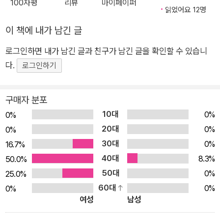
치우고, 기저귀를 갈아줍니다. 아기 곰은 자유롭게 움직이며 말썽
100자평
리뷰
마이페이퍼
읽었어요 12명
을 일으키고 동물 친구들은 아기 곰을 쫓아다니느라 정신이 없습
이 책에 내가 남긴 글
니다. 그 사이 아기 곰은 놀랍게 성장합니다. 아기 곰을 키우는 동
안 아기 곰과 동물 친구들 가운데 누가 더 많이 자랐을까요? 알파
로그인하면 내가 남긴 글과 친구가 남긴 글을 확인할 수 있습니
벳 순서대로 노래하듯 읽는 『아기 곰 ABC』는 어린이와 어른 모
다.
로그인하기
두의 마음을 한 뼘 더 키워주는 성장 그림책입니다. 영어로, 우리
말로, 그림으로 세 번 읽어요! 말하고 읽고 표현하는 즐거움으로
구매자 분포
가득한 그림책 그림책 『아기 곰 ABC』는 말하고 읽는 즐거움을
10대
0%
0%
전해줍니다. ABC 그림책은 알파벳 순서에 따라 이야기를 만듭니
20대
0%
다. 이루리 작가는 그림책 『아기 곰 ABC』를 신나는 노래처럼 즐
0%
30대
겁게 만들었다고 합니다. 실제로 그림책 『아기 곰 ABC』의 영어
0%
16.7%
와 우리말은 쉽고 단순합니다. Baby bear is Cute. Cute bear
40대
8.3%
50.0%
is Dancing. 아기 곰은 귀여워. 귀여운 곰이 춤을 춰. _본문 중에
50대
0%
25.0%
서 표현은 단순하지만 사랑이 듬뿍 담겨 있습니다. 그야말로 노래
60대
0%
0%
여성
남성
하듯 말하는 즐거움이 가득합니다. 그림책 『아기 곰 ABC』는 어
린이에게 자유롭게 말하고 표현하는 즐거움을 선사합니다. 세계