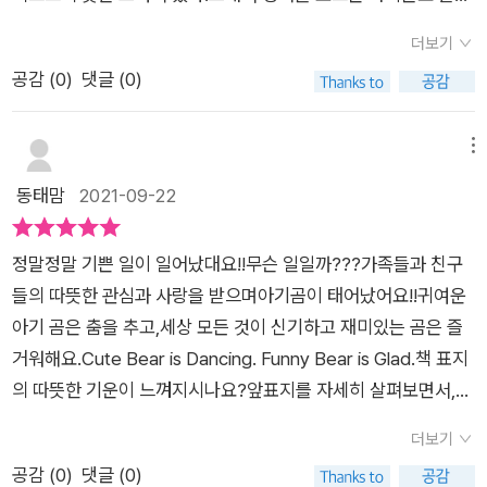
읽을 수 있었다. (그 짧은 문장에서 단어 뜻은 많이 물어보았지
들이기 쉽다.영어를 모르는 아이라면 같이 적혀진 한글로 읽혀줘
만...T_T) ​ 아이들과 함께 ABC 초코쿠키를 이용해 '오늘'을 나타
더보기
도 된다.​그림이 따뜻하고 사랑스럽고전달되는 내용이 물 흐르듯
내는 단어를 만들려고 했는데...!막상 과자를 열어보니 생각보다
공감 (
0
)
댓글 (0)
쉽고 간결해서아주 어린아이들에게 잠자리책으로 읽혀주기에도
알파벳이 넉넉하지 않아서... 앞 자리만 과자로 했다...^_^...아이들
좋고이제 막 읽기 독립을 연습하는 아이에게먼저 여러번 읽어주
의 영어 수준이 조금 높다면 A부터 Z까지 이어지는 문장으로 이
고 스스로 읽어보게 해도 좋을 것 같다.한글 읽히기에도, 영어 읽
메뉴
야기 만들어보기를직접 해보면 좋겠지만 그것은 어른인 내가 하
히기에도.​이런 책은 유아시절부터 초등학교 저학년까지두루두루
동태맘
2021-09-22
기도 조금 힘든 일이었기에(...)3-4명씩 작은 모둠을 만들어 집단
읽고 읽고 또 읽기 좋은 책
지성을 활용해보려고 한다.한글날이 근처에 오면 ㄱㄴㄷ로도 해
볼 생각!-v 출판사로부터 도서를 제공받아 작성한 글입니다.​
정말정말 기쁜 일이 일어났대요!!무슨 일일까???가족들과 친구
들의 따뜻한 관심과 사랑을 받으며아기곰이 태어났어요!!귀여운
아기 곰은 춤을 추고,세상 모든 것이 신기하고 재미있는 곰은 즐
거워해요.Cute Bear is Dancing. Funny Bear is Glad.​책 표지
의 따뜻한 기운이 느껴지시나요?앞표지를 자세히 살펴보면서,마
치 우리 아이를 키울 때가 생각났어요.하루에도 수십번씩 쓰담쓰
더보기
담해주고,깨끗하게 씻겨주고,얼마나 자랐는지 줄자로 재어주고,
공감 (
0
)
댓글 (0)
그림책을 읽어주며 세상 많은 것들을 알려주고 싶었어요.알파벳