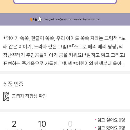
*영어가 쑥쑥, 한글이 쑥쑥, 우리 아이도 쑥쑥 자라는 그림책 *노
래 같은 이야기, 드라마 같은 그림! *『스트로 베리 베리 팡팡』의
장난꾸러기 주인공들이 아기 곰을 키워요! *말하고 읽고 그리고!
표현하는 즐거움으로 가득한 그림책 *어린이의 탄생부터 육아의
행복과 고단함 그리고 성장의 기쁨까지 경이로운 어린이의 세계
를 한 권에 담아낸 그림책 “어른들을 구하러 온, 세상 모든 어린
상품 인증
이에게 이 책을 바칩니다!” -이루리(작가, 북극곰 편집장, 이루리
공급자 적합성 확인
북스 대표) 신나는 알파벳 끝말잇기 시간 동물 친구들의 아기 곰
키우기 프로젝트 “A baby bear is Born!” 장난꾸러기 동물 친
구들이 요람 속에 잠든 아기 곰을 우연히 발견합니다. 동물 친구
읽고 싶어요 0명
2
10
0
들은 자기들보다 훨씬 큰 아기 곰에게 우유를 먹이고, 토한 것을
읽고 있어요 0명