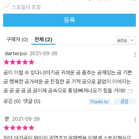
하선정 작가의 그림에는 언제나 재미있는 이야기가 가득합니다.
스포일러 포함
그림 속에서 아기 곰과 동물 친구들의 재미있는 일화를 찾아보세
등록
요! 어린이와 함께 그림 이야기꽃을 피워보세요! 유쾌한 그림 속
에 담아낸 경이로운 어린이의 세계 무엇보다 하선정 작가가 만들
어낸 그림 이야기는 정말 놀랍습니다! 얼핏 보면 귀여운 코미디입
구매자 (0)
전체 (2)
니다. 하지만 자세히 들여다보면, 어린이의 탄생부터 육아의 행복
darterjoo
2021-09-26
그리고 성장의 기쁨까지, 어린이의 모든 것을 담아낸 그림책이 바
메뉴
로 『아기 곰 ABC』입니다. 하선정 작가의 그림에는 언제나 소소
곰이 이럴 수 있다니!아기곰 귀여운 곰 춤추는 곰재밌는 곰 기쁜
한 유머가 가득합니다. 그리고 하선정 작가의 소소한 유머 속에는
곰 행복한 곰가려운 곰 친절한 곰 기적 곰으로 끝없이 이어지는
삶의 경이로움이 진주처럼 반짝입니다! _이루리(작가, 북극곰 편
곰 곰 곰 곰 곰 곰이제 곰속으로 풍덩!빠져나오기 힘들 거야!!
집장, 이루리북스 대표)
공감 (
0
)
댓글 (0)
쭌
2021-09-28
메뉴
일단 아기곰이 뭐이리 귀엽죠?! 알파벳을 이렇게 스토리형식으