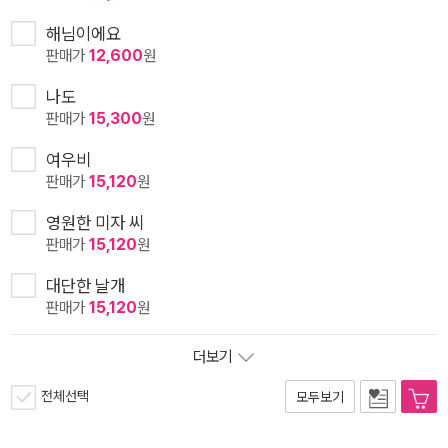
해님이에요
판매가
12,600
원
나도
판매가
15,300
원
여우비
판매가
15,120
원
영원한 미자 씨
판매가
15,120
원
대단한 날개
판매가
15,120
원
더보기
전체선택
모두보기