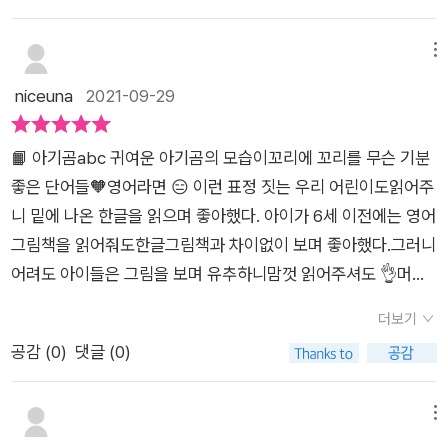
끝말잇기를 하며 생활 속 익숙한 낱말을 영단어로 알 수 있어요.
영어에 대해 거부감이 생기기도 전에 흥미롭고 재미있는 언어로
메뉴
인식할 수 있을 것 같아요.짧고 단순한 문장이라 통째로 외우기도
niceuna
2021-09-29
쉽고, 일상속에서 자연스럽게 사용할 수 있는단어들이라 좋아요.
아기곰이 성장하는 과정을 보면서 흐뭇한 마음이 드는 걸요!!ㅎㅎ​
📙 아기곰abc 귀여운 아기곰의 모습이꼬리에 꼬리를 무슨 기분
*본 후기는 출판사로부터 도서를 지원받아서 작성한 후기입니
좋은 단어들🧡영어라면 😑 이런 표정 짓는 우리 어린이도읽어주
다.
니 밑에 나온 한글을 읽으며 좋아했다. 아이가 6세 이전에는 영어
그림책을 읽어줘도한글그림책과 차이없이 보며 좋아했다.그러니
어려도 아이들은 그림을 보며 유추하니맘껏 읽어주셔도 👌머리
가 커서 한글과 영어의 구분이 생긴 뒤부터반응이 떨떠름한데 요
더보기
건 그림이 귀엽고읽을 수 있는 한글해석이 있어서인지 반응 굿~!
공감 (
0
)
댓글 (0)
다 읽고나서 알아서 자기는 dancing, glad, happy가 제일 좋단
다.마침 집에있던 abc쿠키로 단어 만들기도 해봤다.(이왕이면 a
bc초코렛이 알파벳이 다 있을듯🤣) 귀여운 그림 구석구석 보는
메뉴
재미도 쏠쏠~🧡