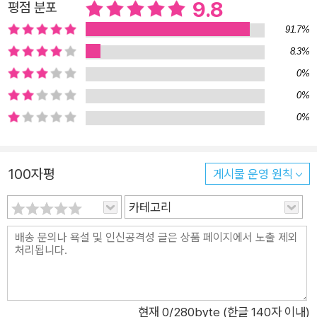
9.8
평점 분포
적인 작가 이루리와 하선정이 만든 ABC 그림책 이루리 작가의
91.7%
작품들은 여러 나라로 수출되어 세계적인 사랑을 받고 있습니다.
8.3%
그리고 이번에는 하선정 작가와 함께 『아기 곰 ABC』를 만들었습
니다. 『아기 곰 ABC』에는 많은 독자들의 사랑을 받았던 『스트로
0%
베리 베리 팡팡』 『코튼 캔디 캔디 뿅뿅』의 고슴도치, 두더지, 토
0%
끼, 오리, 다람쥐가 또 한 번 등장해 아기 곰과 독자들을 즐겁게
0%
합니다. 꿈으로 만든 그림책 이루리 작가는 볼로냐 국제아동도서
전에 참가하러 이탈리아에 갔다가 영어로 꿈을 꾸었다고 합니다.
100자평
게시물 운영 원칙
어느 날 새벽, ‘A baby bear is Born.’으로 시작된 목소리는 마지
막 문장인 ‘Zany bear is Alive!’까지 쉬지 않고 들려왔답니다.
카테고리
그렇게 꿈에서 받아쓴 이야기가 바로 『아기 곰 ABC』입니다. 영
어 문장은 이루리 작가의 친구인 제이미 브라운과 브래드 커틴이
한 번 더 확인해 주었습니다. 어른은 글을 읽고 어린이는 그림을
읽는 그림책 그림책 『아기 곰 ABC』를 읽어주는 어른들은 영어를
읽고 한글을 읽습니다. 하지만 어린이는 언제나 그림을 읽습니다.
현재
0
/280byte (한글 140자 이내)