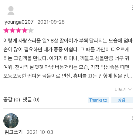
있는 아기 곰을 처음 본 표정들이랍니다~-A baby bear is Bor
n.아기 곰이 태어났어.Baby bear is Cute.아기 곰은 귀여워.Cu
메뉴
te bear is Dancing.귀여운 곰이 춤을 춰.지금 막 태어난 아기
younga0207
2021-09-28
곰은 정말 귀여워요.아기 곰을 바라보는 동물들에게서 하트가 뿅
뿅 솟아납니다. 😍우리가 아기를 바라볼 때 짓는 표정처럼요!-그
이렇게 사랑스러울 일? 8살 딸아이가 부쩍 달라지는 모습에 엄마
렇게 알파벳으로 끝말잇기를 하듯알파벳 순서대로 문장이 계속
손이 많이 필요하던 때가 종종 아쉽다. 그 때를 가만히 떠오르게
이어집니다.Unique bear is Valuable.독특한 곰은 소중해.Valu
하는 그림책을 만났다. 아기가 태어나, 깨물고 싶을만큼 너무 귀
able bear is Wonderful.소중한 곰은 대단해.Wonderful bear
여워. 천사의 날갯짓 마냥 버둥거리는 모습, 가장 먹성좋은 때엔
is Xtra-ordinary.대단한 곰은 아주 특별해.이 책에서는 알파벳
포동포동한 귀여운 곰돌이로 변신. 흥미를 끄는 인형에 침을 잔뜩
책에서 흔하게 볼 수 있는 단어만 나오는 건 아니에요. 그렇지만
묻히며 소유권을 주장하고, 즐거울 때 방긋웃던 그 웃음은 천사
아이가 듣고 싶어하는 예쁜 말들이 나와 읽어주는 엄마 입장에서
더보기
와 판박이었지. 함께 노는 법을 알게 되고, 호기심을 탐구하고, 손
참 만족스러웠답니다. 💕이 책은 세 번 읽는 책이에요.영어 문장
공감 (
0
)
댓글 (0)
이 닿는 건 무엇이든 기적으로 만들어 버리던 아기. 세상이 처음
의 알파벳 순서를 따라가며 한 번 보고, 사랑을 가득 담은 목소리
이라 신기한 것 투성이라 여기저기 난장판을 만들며 너만의 세상
로 한글을 읽어주고, 마지막으로 그림 속 동물들의 표정과 행동을
과 놀이에 심취했었지. 어느 새 걷고 뛰다 낯선 누구라도 미소를
메뉴
보세요.세 번 모두 느낌이 다를 거에요! 막 태어난 아기 곰이 뒷페
짓게하는 마법을 부리는 아기, 넌 정말 대단하고 아주 특별하지.
읽고쓰기
2021-10-03
이지로 갈수록 성장하는 모습을 보며 우리 아이가 아기였을 때 모