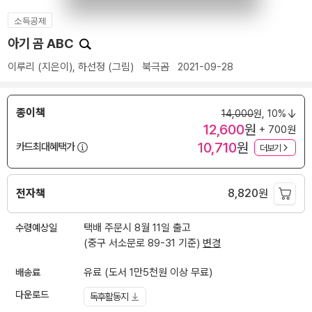
소득공제
아기 곰 ABC
이루리
(지은이),
하선정
(그림)
북극곰
2021-09-28
종이책
14,000
원,
10%
12,600
원
+ 700원
10,710
원
카드최대혜택가
더보기
전자책
8,820
원
수령예상일
택배 주문시 8월 11일 출고
(중구 서소문로 89-31 기준)
변경
배송료
유료 (도서 1만5천원 이상 무료)
다운로드
독후활동지