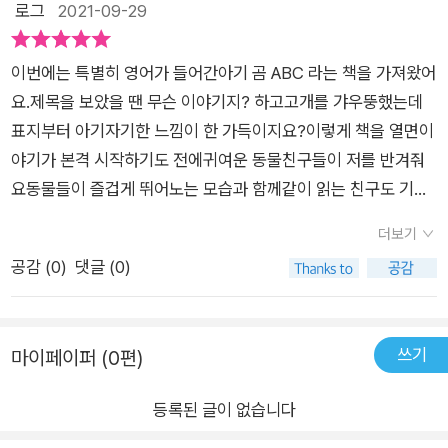
로그
2021-09-29
이번에는 특별히 영어가 들어간아기 곰 ABC 라는 책을 가져왔어
요.제목을 보았을 땐 무슨 이야기지? 하고고개를 갸우뚱했는데
표지부터 아기자기한 느낌이 한 가득이지요?이렇게 책을 열면이
야기가 본격 시작하기도 전에귀여운 동물친구들이 저를 반겨줘
요동물들이 즐겁게 뛰어노는 모습과 함께같이 읽는 친구도 기대
되나봐요!이번엔 조금 더 어린친구와 함께 읽었어요영어로 이야
더보기
기가 시작되기에 걱정했는데영어 밑에 한국어로 이렇게 나와요
공감 (
0
)
댓글 (0)
그러니 꼭 영어에 집중하지 않아도 괜찮아요.그런데 영어책이다
보니그림을 살펴보다 보면내용의 알파벳에 집중을 하면이 이야
기책이 무엇을 나타내고 있는지알 수 있어요!A로 시작해 B단어
쓰기
마이페이퍼 (0편)
로 끝이났어요이번에는 B로 시작해서 C로 끝났어요이처럼 이야
기는영어의 운율과 순서를 따라요점점 이야기가 시작될 수록친
등록된 글이 없습니다
구와 저는 다음 페이지에 무슨 이야기가 나올지 궁금해했는데요