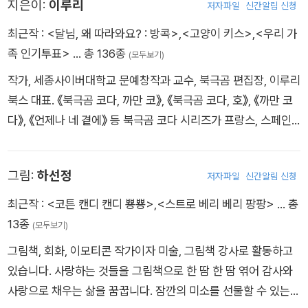
지은이:
이루리
곰과 동물 친구들 가운데 누가 더 많이 자랐을까? 알파벳 순서대
저자파일
신간알림 신청
로 노래하듯 읽는 <아기 곰 ABC>는 어린이와 어른 모두의 마음
최근작 :
<달님, 왜 따라와요? : 방콕>
,
<고양이 키스>
,
<우리 가
을 한 뼘 더 키워주는 성장 그림책이다.
족 인기투표>
… 총 136종
(모두보기)
작가, 세종사이버대학교 문예창작과 교수, 북극곰 편집장, 이루리
북스 대표. 《북극곰 코다, 까만 코》, 《북극곰 코다, 호》, 《까만 코
다》, 《언제나 네 곁에》 등 북극곰 코다 시리즈가 프랑스, 스페인,
이탈리아 등 11개 국가로 수출되어 아동문학계의 한류 스타가 되
었습니다. 그밖에 지은 책으로는 《천사 안젤라》, 《아빠와 함께 그
그림:
하선정
저자파일
신간알림 신청
림책 여행 1, 2》, 《지구인에게》, 《삶은 달걀》, 《펑》, 《지각 대장
샘》, 《내게 행복을 주는 그림책》, 《마지막 배》, 《달님, 왜 따라와
최근작 :
<코튼 캔디 캔디 뿅뿅>
,
<스트로 베리 베리 팡팡>
… 총
요?》, 《아기곰 ABC》, 《고릴라와 너구리》, 《아기가 태어났어요》
13종
(모두보기)
등이 있습니다. 국내외를 넘나들며 강연과 창작을 통해 그림책의
그림책, 회화, 이모티콘 작가이자 미술, 그림책 강사로 활동하고
행복을 널리 전하고 있습니다.
있습니다. 사랑하는 것들을 그림책으로 한 땀 한 땀 엮어 감사와
사랑으로 채우는 삶을 꿈꿉니다. 잠깐의 미소를 선물할 수 있는