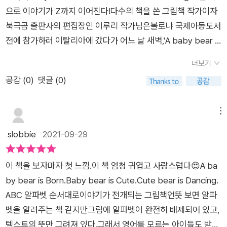
하지 않고 자꾸 책을 들춰본다. 와우!! 북극곰 고마워요. 💕
으로 이야기가 Z까지 이어진다!다수의 책을 쓴 그림책 작가이자
북극곰 출판사의 편집장인 이루리 작가님은볼로냐 국제아동도서
전에 참가하러 이탈리아에 갔다가 어느 날 새벽,'A baby bear is
born'으로 시작된 노래가 마지막 문장인 'Zany bear is Alive!'까
더보기
지 쉬지 않고들려오는 꿈을 꾸셨다고 한다. 꿈에서 들려온 목소리
공감 (
0
)
댓글 (0)
를 그대로 받아 써이 책이 출간되었다고... 세상에... 이것이 가능
한 일입니까...!!! 곧 한글 버전인 <고릴라 ㄱㄴㄷ>가 출간된다고
하는데 개인적으로는 이 책이 더 기대된다.한글날 기념으로 10월
메뉴
에 만나볼 수 있으면 얼마나 좋을까요...:D​​ 따뜻한 수채화 느낌의
slobbie
2021-09-29
그림이 너무 매력적이었다. 그림 보는 것 자체가 힐링이어서꼭 따
라 그려보고 싶은 생각이 들었다. 아무래도 영어 그림책이다 보니
이 책을 보자마자 첫 느낌.이 책 엄청 귀엽고 사랑스럽다😍​A ba
미취학 아동들에게는 어른이 계속 읽어주면서영어에 익숙해지기
by bear is Born.Baby bear is Cute.Cute bear is Dancing. ​
에 좋을 것 같고,초등학생 이상 어린이들에게는 'A is B'형식의 문
ABC 알파벳 순서대로이야기가 전개되는 그림책​언뜻 보면 알파
장 구조를 익숙하게 하고풍부한 어휘력 향상을 위해서도 활용할
벳을 알려주는 책 같지만그림에 알파벳이 완전히 배제되어 있고,
수 있을 것 같다.한 페이지에 딱 한 문장!이 적혀 있어서부담 없이
텍스트의 뜻만 그려져 있다.​그래서 영어를 모르는 아이들도 받아