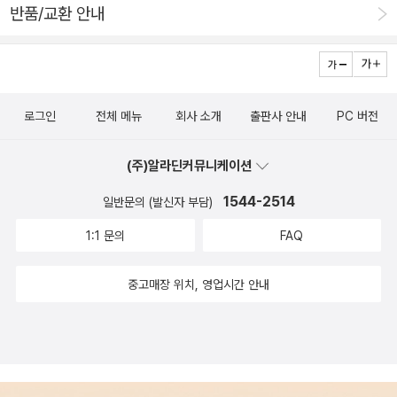
어찌보면 간단한 이야기들의 나열이지만저는 영어로 쓰인 부분
반품/교환 안내
을 보면서 감탄했어요다 연결되는 것이고무엇을 의도했는지 알
겠더라구요.아이들도 매우 재미있게 읽었어요.무엇보다 그림이
귀엽고내용이 단순하니 이해가 잘되더는지이런저런 이야기를 나
눌 수 있었어요.마지막은 이렇게 귀여운 뒷모습으로표지를 장식
로그인
전체 메뉴
회사 소개
출판사 안내
PC 버전
하고 있어요!이러한 디테일이 이 책을 더 귀엽고 즐겁게 해주나봐
요그리고 이번에도 북극곰의 활동지를 안볼 수가 없지요!이번에
(주)알라딘커뮤니케이션
는 아주 깜찍하게도초콜레과자가 있었답니다.이렇게 사진으로는
1544-2514
일반문의 (발신자 부담)
잘 보이지 않는데저랑 친구는 '오늘'하루를 나타내는 단어를 만들
었어요바로 바로 !'Fun'이죠!그럼 모두들 즐거운 하루되세요!-해
1:1 문의
FAQ
당도서는 북극곰제공도서입니다.
중고매장 위치, 영업시간 안내