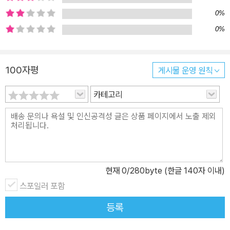
기는 문학이 되고 미술이 되고 음악이 됩니다. 그렇게 세상의 모든 이
0%
야기는 예술이 됩니다. 일러스트레이터 김유미의 예술 세계 김유미
0%
작가는 데뷔작인 『달팽이의 노래』로 우리에게 웃음꽃 한 다발을 안겨
주었습니다. 김유미 작가는 프랑스 시인 자크 프레베르의 시 「장례식
100자평
게시물 운영 원칙
에 가는 달팽이들의 노래」로부터 감동과 영감을 받아 그림책 『달팽이
의 노래』를 만들었습니다. 그리고 신작 그림책 『바람을 만났어요』의
카테고리
바람과 달팽이라는 캐릭터는 일러스트레이터 김유미의 예술 세계를
상징한다고 볼 수 있습니다. 언뜻 보면 대조적인 바람과 달팽이는 자
유로운 상상력과 유머 감각이라는 하나의 영혼을 지녔습니다. 달팽이
의 느린 몸 안에 깃든 자유로운 마음이 바로 바람입니다. 느리지만 자
유롭고 따뜻한 유머로 가득 찬 세계가 바로 일러스트레이터 김유미의
현재
0
/280byte (한글 140자 이내)
그림책입니다. 그림책으로 떠나는 세계 여행 바람이 들려준 이야기는
스포일러 포함
모두 바람이 다녀온 것에서 본 것입니다. 미국에서 본 자유의 여신상,
이집트에서 본 피라미드 그리고 한국에서 본 경복궁. 바람은 그 밖에
등록
도 참 많은 곳에 가보았습니다. 바람이 다녀온 것을 인터넷으로 검색
해 보면 또 다른 즐거움을 발견할 것입니다. 그런데 바람이 다녀온 곳