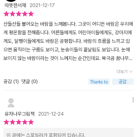
그랬더니 이번엔 이집트에 가면 산만한 미끄럼틀이 있다고 했다. 어
따뜻한서재
2021-12-17
떻게 산만한 미끄럼틀이 있을까? 어떻게 생겼을까? 팽이는 점점 더
바람의 이야기가 궁금하다. 또 한국에 가면 동물들이 지키는 집이 있
산들산들 불어오는 바람을 느껴봅니다. 그곳이 어디든 바람은 우리에
다고 했다. 동물들이 지키는 집은 어떻게 생겼을지 팽이는 너무 궁금
게 평온함을 전해줍니다. 어른들에게도 어린아이들에게도, 강아지에
하다. 그리고 프랑스에 가면 철사로 만든 커다란 기린이 있는데 어찌
게도, 달팽이들에게도 바람은 공평합니다. 바람의 흐름을 느끼고 있
나 키가 큰지 달에서 자란 나뭇잎을 먹는다고 한다. 철사로 만든 기린
으면 움직이는 구름도 보이고, 눈송이들의 흩날림도 보입니다. 눈에
은 어떻게 생겼을까? 팽이가 바람의 이야기를 듣고 있는 사이 어느새
보이지 않는 바람이라는 것이 느껴지는 순간인데요. 북극곰 꿈나무
달이 떠올랐다. 이제 바람은 떠난다고 했다. 달이 뜨면 사막에서 여우
그림책 시리즈 제6회 상상만발 책그림전 수상작 [ 바람을 만났어요 ]
랑 만나기로 약속이 되어 있단다. 팽이는 사막도 가 본 적이 없었다.
더보기
책에는 그러한 바람을 느끼는 달팽이가 한 마리 있습니다. ​작은 숲속
팽이도 사막에 따라 가고 싶다고 바람에게 말했지만 이미 바람은 사
공감 (
1
)
댓글 (0)
마을, 팽이와 가족들이 함께 살고 있습니다. 그림 그리는 걸 좋아하는
라지고 없었다. 팽이도 여우를 만나고 싶었다. 그런데 바람만 혼자 떠
팽이는 어느 날 이상한 소리를 듣습니다. '나처럼 움직여 봐.'라고 말
나 팽이는 시무룩했다. 그러자 팽이의 엄마 아빠와 친구들이 팽이를
입니다. 그렇게 말하는 건 바람이었습니다. 팽이도 바람처럼 자유롭
메뉴
보고 걱정했다. 팽이가 갑자기 왜 저런지 알 수 없었다. 그래서 친구들
게 움직여봅니다. 유연한 달팽이도 더 유연한(!) 바람 앞에서는 바람
을 팽이를 웃겨 주고 싶었다. 팽이에게 춤을 추자고도 하고 지렁이를
유자나무그림책
2021-12-24
처럼 자유롭게 움직이는 건 어려웠습니다.​오오. 바람이 팽이에게 이
선물로 주고, 예쁜 민들레도 주고, 노래도 해 줬다. 그러자 팽이가 하
야기를 들려줍니다. 미국에 가면 횃불을 들고 있는 아줌마가 있고, 그
하하하고 웃었다. 팽이는 친구들에게 신기한 이야기를 들려주겠다고
아줌마는 거인 아줌마라는 걸 말입니다. 듣기만 해도 솔깃한 이야기
이 글에는 스포일러가 포함되어 있습니다.