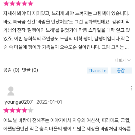
주었던 이야기를 팽이처럼 그림을 그리기 시작하였습니다.아무래도
는데실제로는 못 가보지만바람의 이야기를 따라 그림을 구경하며그
우리가 가 보았던 '경복궁'을 그려보고 싶다는 아이.열심히 그리고는
자세히 봐야 더 재미있고, 느리게 봐야 느껴지는 그림책이 있습니다.
림책으로 세계 여행을 떠났어요.그래도 그림책으로 떠나는 세계 여행
우리 앞에서 이야기를 해 주었습니다.'우리가 경복궁에 갔을 땐 한복
바로 북극곰 신간 '바람을 만났어요'도 그런 동화책인데요. 김유미 작
에도 좋은 점이 많았어요!언제 어디서나 다녀올 수 있고실제 보는 것
입은 사람들이 있었고 칼을 찬 아저씨도 있었고... (생략)''○○야! 그
가님의 전작 '달팽이의 노래'를 읽었기에 작품 스타일을 대략 알고 있
보다 더 꼼꼼하게 들여다 볼 수 있었어요.경복궁 위에 동물들이 앉
렇게 바람이 팽이에게 이야기를 해 줬을 거야.''그럼 내가 '바람'인 거
었죠. 이번 동화책의 주인공도 느림의 미학 팽이, 달팽이입니다.​작은
아 있다는 건저도 책을 읽으며 처음 알았네요! 😯-그래도 조금 아쉽
야?''그러네!'갑자기 자신이 '바람'이 되었다며 '휘이~' 바람소리를 내
숲 속 마을에 팽이와 가족들이 오순도순 살아갑니다. 그림 그리는 걸
다면?집에서 세계 여행을 떠나 보아요. 🤗🔎 책 속에서 본 세계 곳곳
며 돌아다니는 아이.그런 아이를 바라보니 더 많은 세상을 보여주고
좋아하는 팽이는 혼자 그림도 그리고, 물장구도 치고 지렁이도 보고
의 랜드마크를 집에서 찾아 보는 독후활동을 했어요.포스터 속 자유
더보기
싶은데... 현실은 녹록지 않음에...괜히 미안한 마음도 들었습니다.이
즐겁게 지내는 중 어느 날 바람 소리를 듣습니다.​바람은 눈에 보이지
의 여신상🗽 피라미드는 없어서 비슷한 모양으로 찾은~아이가 색종
그림책을 보고 나서 연계 독서로 '세계'와 관련된 그림책을 찾아 읽어
공감 (
0
)
댓글 (0)
않지만 소리와 느낌으로 그 존재를 알 수 있죠. '나처럼 움직여 봐'라
이로 만든 크리스마스 트리 🎄 박물관 기념품 가게에서 사와 직접 조
봐야겠습니다.그렇게 아이도 팽이처럼 상상으로라도 여행을 떠날 수
는 바람이지만 아무리 따라하려 해도 느리고 작은 달팽이가 그처럼
립한 궁궐 모형 다이어리 표지 그림에 있던 에펠탑🗼집안 구석구석
있겠지요!따스한 바람으로 잠시나마 설레었습니다.
자유롭게 움직일 수는 없습니다. 바람은 이어서 자신의 여행 이야기
메뉴
을 돌았는데마치 지구 한 바퀴를 돌고 온 느낌이네요 😁-"출판사로
도 들려주는데요.​세계 어디나 자유롭게 오갈 수 있는 바람이기에 미
부터 도서를 제공받아 작성한 후기입니다."
younga0207
2022-01-01
국에서 본 횃불을 들고 다니는 거인 아줌마, 이집트에 가서 본 산만 한
미끄럼틀, 한국에서 본 동물들이 지키는 집까지 신기하고 재밌는 이
어느 날 바람이 전해주는 이야기에서 자유의 여신상, 피라미드, 궁궐,
야기를 잔뜩 풀어냅니다.​​어른들이라면 누구나 알고 있는 해외 유수
에펠탑을만난 작은 숲속 마을의 팽이.드넓은 세상을 바람처럼 자유롭
문화재나 장소 이야기가 나와서 흥미롭습니다. 특히나 김유미 작가님