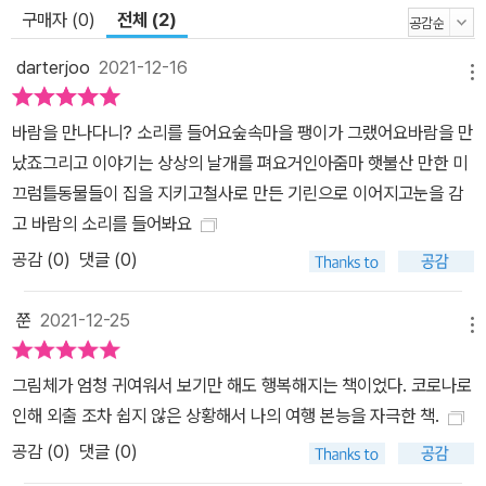
구매자 (0)
전체 (2)
가운데 지도에서 찾기 어려운 곳이 있습니다. 바로 여우와 만나기로
한 사막입니다. 과연 이 사막은 어디일까요? 혹시 생택쥐페리의 동화
darterjoo
2021-12-16
메뉴
『어린 왕자』의 한 장면은 아닐까요? 무엇보다 팽이가 살고 있는 숲속
마을은 또 어디일까요? 지도를 넘어 문학 속으로 여행을 떠나게 만드
바람을 만나다니? 소리를 들어요숲속마을 팽이가 그랬어요바람을 만
는 그림책, 바로 『바람을 만났어요』입니다.
났죠그리고 이야기는 상상의 날개를 펴요거인아줌마 햇불산 만한 미
끄럼틀동물들이 집을 지키고철사로 만든 기린으로 이어지고눈을 감
고 바람의 소리를 들어봐요
공감 (
0
)
댓글 (0)
쭌
2021-12-25
메뉴
그림체가 엄청 귀여워서 보기만 해도 행복해지는 책이었다. 코로나로
인해 외출 조차 쉽지 않은 상황해서 나의 여행 본능을 자극한 책.
공감 (
0
)
댓글 (0)