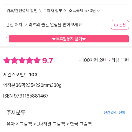
카드/간편결제 할인
무이자 할부
소득공제 570원
관심 저자, 시리즈의 출간 알림을 받아보세요
신청
★독후활동지 받기★
9.7
100자평 2편
리뷰 11편
세일즈포인트
103
양장본
36쪽
235*220mm
330g
ISBN 9791165881467
주제분류
신간알림 신청
유아
>
그림책
>
_나라별 그림책
>
한국 그림책