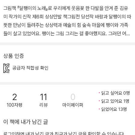
그림책 『달팽이의 노래』로 우리에게 웃음꽃 한 다발을 안겨 준 김유
미 작가의 신작 제6회 상상만발 책그림전 당선작 바람과 달팽이의 따
뜻한 만남이 들려주는 상상력과 예술의 힘 숲속 마을에 팽이와 가족
들이 살고 있었어요. 팽이는 그림 그리는 걸 좋아했지요. 그러던 어느
날 팽이는 이상한 소리를 들었어요. “나처럼 움직여 봐!” 목소리의 주
인공은 바로 바람이었어요. 하지만 팽이가 바람처럼 움직이는 건 어
상품 인증
려웠지요. 바람은 자신이 본 것을 팽이에게 이야기해 주었어요. 미국
에 가면 횃불을 들고 다니는 거인 아줌마가 있고, 이집트에 가면 산만
공급자 적합성 확인
한 미끄럼틀이 있고, 한국에 가면 동물들이 지키는 집이 있대요! 바람
은 신기하고 알 수 없는 이야기를 잔뜩 들려주고 여우를 만나러 사막
으로 가 버렸어요. 팽이도 바람을 따라가고 싶었지요. 이제 팽이는 어
읽고 싶어요 0명
2
11
0
떻게 할까요? 그리고 신기한 이야기 속의 주인공들은 또 누구일까
읽고 있어요 1명
100자평
리뷰
마이페이퍼
요? 그림책 『바람을 만났어요』는 바람과 달팽이의 따뜻한 만남을 통
읽었어요 13명
해 상상력과 예술이 이 세상을 어떻게 자유롭고 행복하게 만드는지를
이 책에 내가 남긴 글
아름답게 그려낸 작품입니다. 바람이 말을 할 수 있다고? 그림책 『바
로그인하면 내가 남긴 글과 친구가 남긴 글을 확인할 수 있습니다.
람을 만났어요』는 아주 신기한 이야기입니다. 바람과 달팽이가 서로