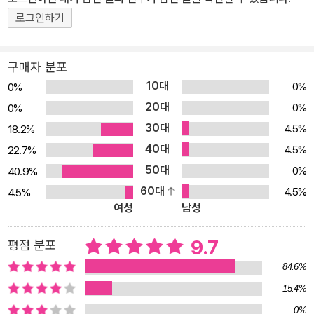
로그인하기
만나서 이야기를 나눕니다! 이 얼마나 신기한 일인가요! 게다가 주인
공 달팽이 팽이는 보이지도 않는 바람을 이야기를 듣고 상상의 나래
를 펼칩니다. 중요한 것은 팽이가 보이지 않는 바람의 존재를 믿고 소
구매자 분포
통한다는 사실입니다. 과학적으로 보아도 만약 바람이 소리 없이 움
10대
0%
0%
직였다면 우리는 아직도 바람의 존재를 무시했을지 모릅니다. 주인공
20대
0%
0%
팽이는 바람의 부드러운 말소리에도 귀를 기울입니다. 그러기에 팽이
30대
4.5%
18.2%
는 바람의 이야기를 들을 수 있습니다. 세상의 모든 존재의 이야기에
40대
4.5%
22.7%
귀 기울이게 만드는 그림책, 바로 『바람을 만났어요』입니다. 세상의
50대
0%
40.9%
모든 이야기는 어떻게 시작되었을까? 바람은 자신이 세상을 구경하
60대
4.5%
4.5%
며 본 것들을 팽이에게 이야기합니다. 숲속에 사는 팽이에게 바람이
여성
남성
들려주는 이야기는 온통 신기하고 흥미롭습니다. 게다가 바람은 여우
를 만나서 사막에 간다고 합니다! 그림책 『바람을 만났어요』는 세상
9.7
평점 분포
의 모든 이야기가 어떻게 만들어지는지를 보여 줍니다. 우리는 경험
84.6%
하고 상상하고 이야기합니다. 우리는 듣고 상상하고 그립니다. 이렇
15.4%
게 세상의 모든 이야기는 작지만 아주 소중한 경험에서 시작됩니다.
0%
그리고 서로 소통하고 상상하면서 점점 더 큰 이야기가 됩니다. 이야