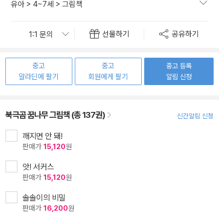
유아
>
4~7세
>
그림책
선물하기
공유하기
중고
중고
중고 등록
알라딘에 팔기
회원에게 팔기
알림 신청
북극곰 꿈나무 그림책 (총 137권)
신간알림 신청
깨지면 안 돼!
판매가
15,120
원
앗! 서커스
판매가
15,120
원
솔솔이의 비밀
판매가
16,200
원