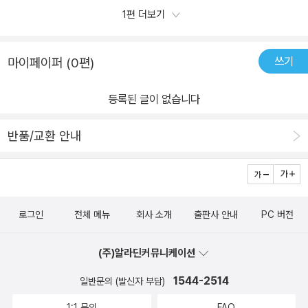
곳곳을 알아가기 시작한 아이그런 아이에게 횃불을 든 거인아줌마,
1편 더보기
한 글입니다.
산만한 미끄럼틀,철사로 만든 기린 이야기를 그대로 읽어주니엄마 이
거 진짜야?이거 진짜 미국에 있어?하며 귀를 의심한다.그림으로 그
쓰기
마이페이퍼 (0편)
려진 장면을 보고서도'거인아줌마'라는 텍스트에 마음이 빼앗긴 모양
이다.미국에 거인이 진짜 있다니!!!아이의 모습이 영락없는 팽이이다.
등록된 글이 없습니다
마지막 팽이가'거인아줌마, 커다란 미끄럼틀, 집지키는 동물, 철사 기
린'을들은 그대로 그려가며친구들에게 다시 이야기를 전해주는데상
반품/교환 안내
상대로 재창조하는 작은 예술가가 탄생하는 장면이다.바람의 이야기
를 신기하게 전해들은 아이는또 어떤 그림을 머릿속으로 그렸을지 궁
금하다.그림책속에 생택쥐베리의 어린왕자를 떠올리는 대목이 있는
데나중에 아이가 어린왕자를 읽었을 때이 책을 살포시 떠올릴 수 있
로그인
전체 메뉴
회사 소개
출판사 안내
PC 버전
으면 좋겠다.
(주)알라딘커뮤니케이션
1544-2514
일반문의 (발신자 부담)
1:1 문의
FAQ