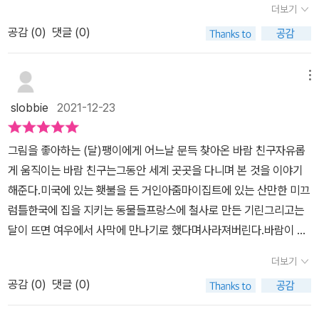
와 함께 하는 여행이 대부분 이런 모습으로 해석되는게 아닐까 하는...
더보기
도 아이들도 가고 싶은 곳을 마음껏 갈 수 없고 자유로운 삶은 영화나
를 듣게 된다.소리의 정체는 바로 '바람'! 바람처럼 몸을 자유롭게 움
바람처럼 홀가분한 여행이 그립습니다. 머지않아 여행이 아니더라도
tv, 책에서만 보는 듯 전세계를 휩쓰는 유래없는 감염병 시대를 살고
공감 (
0
)
댓글 (0)
직이기 힘든 팽이에게바람은 자신이 다녀온 곳에 대한 이야기를 들려
가벼운 얼굴로 바람과 실컷 마주할 수 있기를 바라봅니다.*** 위 도
있습니다. 그래도 우리에겐 팽이처럼 사랑하는 가족이 있고 친구가
주는데...바람은 팽이에게 횃불을 들고 다니는 거인 아줌마, 산만 한
서는 도서출판 북극곰 으로부터 제공받았습니다 ***
있다고 얘기하는 것만 같아요.​모두의 노력이 통했는지 마침내 '하하
미끄럼틀,동물들이 지키는 집, 철사로 만든 커다란 기린 등등 세계를
메뉴
하' 웃는 팽이. 밝고 환한 미소에 기분이 좋아집니다. 아이들은 정말
돌아다니며 본 명소들의 이야기를 들려준다. 바람의 이야기를 들은
slobbie
2021-12-23
팽이와 같죠. 대단한 이유 없이도 웃을 수 있고 아무 것도 아닌 장난에
팽이는 자신의 상상력을 보태 기상천외한(?!) 이야기를 만들어 친구
도 금새 기분이 풀립니다.​또 맑고 순수한 마음으로 가보지 않은 곳도
들에게 들려주는 이야기.따뜻한 그림체에 어울리는 따뜻한 이야기였
그림을 좋아하는 (달)팽이에게 어느날 문득 찾아온 바람 친구자유롭
갈 수 있고, 가질 수 없는 것도 상상으로 채우는 지혜도 있고요. 친구
다.길어지는 코로나로 인해 해외여행을 가기 힘든 요즘, 그림책으로
게 움직이는 바람 친구는그동안 세계 곳곳을 다니며 본 것을 이야기
들 덕에 기운을 차린 팽이는 이제 자기만의 방식으로 바람에게 들은
나마 콧바람을 쐬고, 코로나 이전에 가봤던 곳, 혹은 코로나 이후에 가
해준다.미국에 있는 횃불을 든 거인아줌마이집트에 있는 산만한 미끄
신기한 이야기를 모두에게 들려줍니다.​구전동화처럼 살짝 자신만의
보고 싶은 곳에 대해서이야기해볼 수 있을 것 같다.이 책을 읽고 나서
럼틀한국에 집을 지키는 동물들프랑스에 철사로 만든 기린그리고는
각색도 더해서요. 이게 바로 이 그림책의 위트가 빛나는 장면인데요.
아이들이 가본 곳 중에서 친구들에게 들려주고 싶은 곳을 간단한 글
달이 뜨면 여우에서 사막에 만나기로 했다며사라져버린다.바람이 사
저는 원래 바람이 들려준 이야기보다 팽이의 입을 통해 다시 듣는 이
과 그림으로 표현해 보려고 한다. 자신이 표현한 장소를 친구들과 이
라지고 난 후 줄곧 바람이 남기고 간 이야기를 새기고바람이 궁금해
야기가 훨씬 재미났습니다. 팽이가 삐뚤빼뚤 그린 그림도 귀여웠고
야기를 공유하고,마지막에는 주인공 '팽이'처럼 친구들이 알려준 장소
더보기
져 혼자 깊이 생각에 잠긴 팽이그러던 어느날 갑자기 바람이 남기고
요. 마치 봄날의 훈풍처럼 다 읽고 나면 마음 속에도 포근한 바람이 부
를 다시 조합하여나만의 새로운 이야기 만들기!곧 다가올 겨울 방학
공감 (
0
)
댓글 (0)
간 이야기를들은 그대로 이야기와 그림으로 엮어 친구들에게 들려준
는 듯 기분이 좋아지는 그런 동화책입니다.-출판사로부터 도서를 제
이 끝난 뒤, 아이들과 함께 읽고겨울 방학 동안 다녀온 곳에 대해 이야
다.뉴스에서 다른 나라의 소식에 귀를 기울이고부루마블을 하며 세계
공받아 직접 읽고 솔직히 쓴 서평입니다.
기를 해보아도 좋을 것 같다.-V 출판사로부터 도서를 제공받아 작성