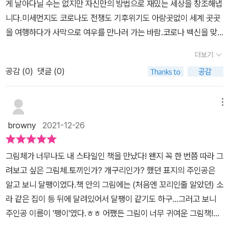
게 날아다닐 수는 없지만 자신만의 방법으로 재밌는 세상을 창조해냅
의 상상력 때문에 저는 빵 터진 장면이 두 개나 있네요.​'한국에 가면
니다.미세먼지도 코로나도 전쟁도 기후위기도 아랑곳없이 세계 곳곳
동물들이 지키는 집이 있어', 바로 우리나라 옛 고궁에서 흔히 볼 수
을 여행하다가 사막으로 여우를 만나러 가는 바람.코로나 백신을 맞
있는 동물 모양의 기와들을 말하는 거였어요.​이 장식기와들은 진짜로
고도 살얼음 위를 걷듯 불안한 상황, 코로나 확진자로 인해 등교를 하
그 옛날 궁궐의 화재를 막기 위해 상상속 동물들을 올렸다고 하는데
더보기
지못해 눈물을 훔치는 아이들을 마주해야하는 현실에서 '팽이'는
동물들이 지키는 집이란 설명이 짧고도 명쾌합니다. 제가 이 그림책
공감 (
0
)
댓글 (0)
'나'와 동일한 인물이 됩니다. 세상을 들려주던 바람이 떠나고 한참을
을 읽으면서 가장 마음에 들었던 귀여운 장면이기도 하고요.​​팽이는
멍하게 지내는 팽이의 모습이 얼마나 안타까운지...다행히 팽이는 방
프랑스에서 가서 봤다는 철사로 만든 기린 이야기도 충분히 신기하기
법을 찾아냅니다. 자신이 좋아하는 것으로 새로운 이야기를 담은 세
메뉴
만 한데 바람은 거기 더해 이따 밤에는 사막에서 여우와 만나기로 했
상을 만들어내는 것이었습니다. 객관적인 사실과 다소 차이는 있지
다며 휘리릭 안녕을 고하네요. 아쉬운 마음 가득한 팽이. 여우와 어린
browny
2021-12-26
만, 사실 세상은 저마다의 시각으로 조금씩 해석이 달라지는 법이니
왕자 이야기가 저절로 떠오르는 아름다움이 가득한 풀샷입니다.​재밌
까요. 아이들의 눈높이에 맞춰진 것같은 귀엽고 따뜻한 그림이 매서
고 신기한 이야기를 잔뜩 들은 건 분명 좋은 일인데 이제 팽이의 기분
그림체가 너무나도 내 스타일인 책을 만났다! 왠지 꼭 한 번쯤 따라 그
운 겨울 바람을 잠시 잊게 해줍니다. 개인적으로 팽이가 처음 바람의
은 축 쳐졌습니다. 왜 안 그럴까요? 자신은 가고 싶어도 못 가는 곳이
려보고 싶은 그림체.토끼인가? 개구리인가? 했던 표지의 주인공은
소리를 듣는 장면이 참 좋았습니다. 꽃과 나비와도 대화하는 아이들
고 만날 수 없는 존재인 걸 알아버린 팽이는 울적한 마음에 나무등걸
알고 보니 달팽이였다.책 안의 그림에는 (처음엔 꼬리인줄 알았던) 소
에게는 혹시 바람의 이야기도 들리는게 아닐까, 나도 조용히 들어보
에 기대어 앉아있네요.​슬슬 걱정이 된 엄마, 아빠, 친구들은 팽이를 위
라 같은 집이 등 뒤에 달려있어서 달팽이 같기도 하구...그러고 보니
고 싶다는 생각을 해봅니다. 아이의 시선으로 만들어진 세상은 깜찍
해 노래도 불러주고 민들레도 보여주고 선물도 줍니다. 사랑스러운
주인공 이름이 '팽이'였다.ㅎㅎ 어쨌든 그림이 너무 귀여운 그림책!그
한 발상과 재밌는 스토리가 함께 합니다. 아마도 아이들이 엄마아빠
장면입니다. 사실 우리 모두는 다소 답답한 현실을 살고 있죠.​어른들
림 그리는 것을 좋아하는 주인공 달팽이 '팽이'는 어느 날 이상한 소리