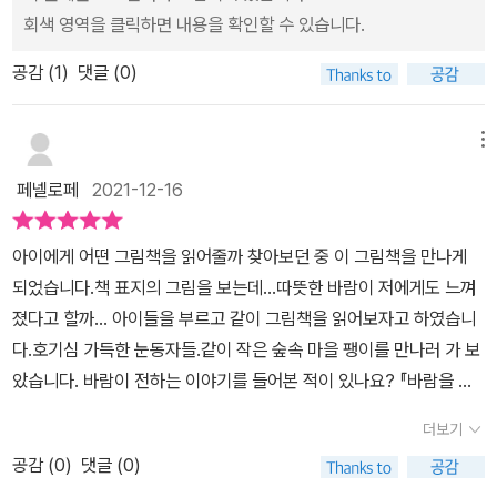
한다. 팽이는 그동안 바람에게 들었던 이야기를 친구들에게 해 주었
들입니다. 이집트에 가면 산 만한 미끄럼틀이 있고, 한국에 가면 동물
회색 영역을 클릭하면 내용을 확인할 수 있습니다.
다. 그것도 팽이가 좋아하는 그림으로 그려서 말이다. 그랬더니 친구
들이 집을 지키고 있다고 말입니다. 프랑스에는 철사로 만든 커다란
들은 팽이의 그림과 이야기를 너무 좋아했다. 이렇게 팽이는 다시 행
공감 (
1
)
댓글 (0)
기린도 있다고 하네요. ​바람의 이야기는 그동안 작은 숲속 마을에서
복해지고 바람과도 다시 친구가 되어 바람의 이야기를 들었다. <바람
만 지냈던 팽이를 더욱더 넓은 곳으로 데려갑니다. 미국, 이집트, 한
을 만났어요>는 자신이 한번도 본 적 없는 곳을 상상하며 그림을 그
국, 프랑스, 이윽고 달나라까지.. 팽이는 바람을 만나서 이곳 저곳으로
메뉴
려 다른 친구들과 공유하고 이야기하며 즐거운 시간을 가지는 팽이와
자유롭게 여행을 함께 합니다. 친구들을 만난 팽이는 친구들에게 바
페넬로페
2021-12-16
친구들이 언젠가 그곳으로 가볼 수 있었으면 한다.
람에게 들었던 이야기를 들려줍니다. '나도 너희에게 신기한 이야기
를 들려줄게'​펜데믹 시국에서 가장 자유로운 것을 생각해보니 바람이
아이에게 어떤 그림책을 읽어줄까 찾아보던 중 이 그림책을 만나게
아닐까 싶군요. 바람은 어디든지 갈 수 있으니까요. 머물고, 다시 떠나
되었습니다.책 표지의 그림을 보는데...따뜻한 바람이 저에게도 느껴
고, 머물고, 다시 떠나고. 팽이도 그렇게 살아보고 싶은 마음이 들지
졌다고 할까... 아이들을 부르고 같이 그림책을 읽어보자고 하였습니
않았을까요. 팽이는 바람처럼 자유롭게 여기저기 다니고 싶었던 것
다.호기심 가득한 눈동자들.같이 작은 숲속 마을 팽이를 만나러 가 보
같습니다. 친구들을 만나 바람에게 들었던 이야기를 나눌 때 팽이의
았습니다. 바람이 전하는 이야기를 들어본 적이 있나요? 『바람을 만
모습은 그 어떤 상황보다 더 신나게 느껴졌습니다. 바람이 종종 찾아
났어요』여기 팽이와 가족들이 등장하였습니다.우리의 '팽이'는 그림
와 팽이에게 또 어떤 이야기를 들려줄까요? 팽이는 바람처럼 날아갈
더보기
그리는 걸 좋아한다고 합니다.그러자 우리 아이도'어? 나도 그림 그리
순 없었지만 새로 이야기를 짓고 그림을 그리고 이야기를 만들며 자
공감 (
0
)
댓글 (0)
는 거 좋아하는데! 나랑 친구하면 되겠다!'친구가 생겼다고 좋아하는
유롭게 하루하루 보내리라 생각합니다. ​​