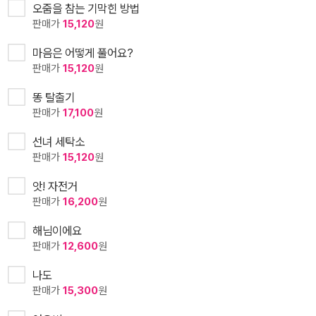
오줌을 참는 기막힌 방법
판매가
15,120
원
마음은 어떻게 풀어요?
판매가
15,120
원
똥 탈출기
판매가
17,100
원
선녀 세탁소
판매가
15,120
원
앗! 자전거
판매가
16,200
원
해님이에요
판매가
12,600
원
나도
판매가
15,300
원