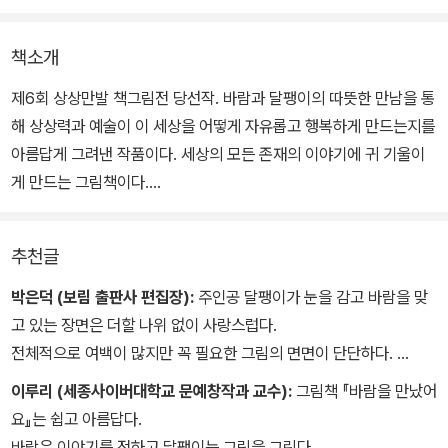
책소개
제6회 상상만발 책그림전 당선작. 바람과 달팽이의 따뜻한 만남을 통
해 상상력과 예술이 이 세상을 어떻게 자유롭고 행복하게 만드는지를
아름답게 그려낸 작품이다. 세상의 모든 존재의 이야기에 귀 기울이
게 만드는 그림책이다.
숲속 마을에 팽이와 가족들이 살고 있었다. 팽이는 그림 그리는 걸 좋
추천글
아했다. 그러던 어느 날 팽이는 이상한 소리를 들었다. “나처럼 움직
여 봐!” 목소리의 주인공은 바로 바람이었다. 하지만 팽이가 바람처럼
박은덕 (보림 출판사 편집장):
주인공 달팽이가 눈을 감고 바람을 맞
움직이는 건 어려웠다. 바람은 자신이 본 것을 팽이에게 이야기해 주
고 있는 장면은 더할 나위 없이 사랑스럽다.
었다.
전체적으로 여백이 많지만 꼭 필요한 그림의 면면이 단단하다.
바람과 만남은 너무 짧고 기다림은 길다. 그렇지만 괜찮다.
이루리 (세종사이버대학교 문예창작과 교수):
그림책 『바람을 만났어
미국에 가면 횃불을 들고 다니는 거인 아줌마가 있고, 이집트에 가면
아기 달팽이는 새로운 재능을 발견한다.
요』는 쉽고 아름답다.
산만 한 미끄럼틀이 있고, 한국에 가면 동물들이 지키는 집이 있다고
자연스러운 전개가 이야기의 재미를 더해준다.
바람은 이야기를 전하고 달팽이는 그림을 그린다.