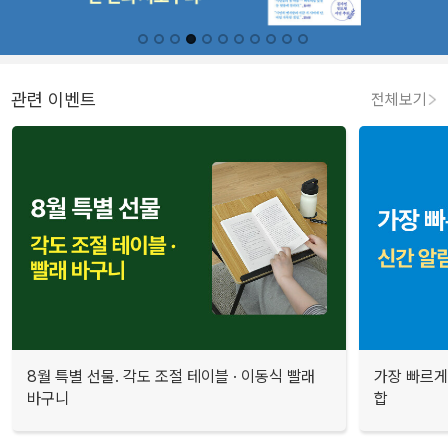
관련 이벤트
전체보기
8월 특별 선물. 각도 조절 테이블 · 이동식 빨래
가장 빠르게
바구니
합