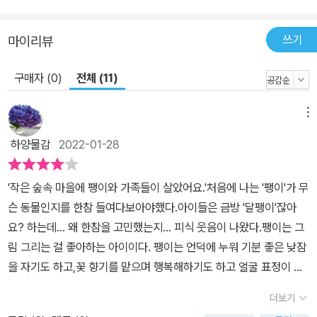
쓰기
마이리뷰
구매자 (0)
전체 (11)
메뉴
하양물감
2022-01-28
'작은 숲속 마을에 팽이와 가족들이 살았어요.'​처음에 나는 '팽이'가 무
슨 동물인지를 한참 들여다보아야했다.아이들은 금방 '달팽이'잖아
요? 하는데... 왜 한참을 고민했는지... 피식 웃음이 나왔다.​팽이는 그
림 그리는 걸 좋아하는 아이이다. 팽이는 언덕에 누워 기분 좋은 낮잠
을 자기도 하고,꽃 향기를 맡으며 행복해하기도 하고 얼굴 표정이 정
말 행복하고 여유롭고 평화롭다.​그러던 어느날 팽이는 이상한 소리를
더보기
듣는다.'나처럼 움직여 봐'바람이었다.​바람은 팽이에게 자기가 돌아다