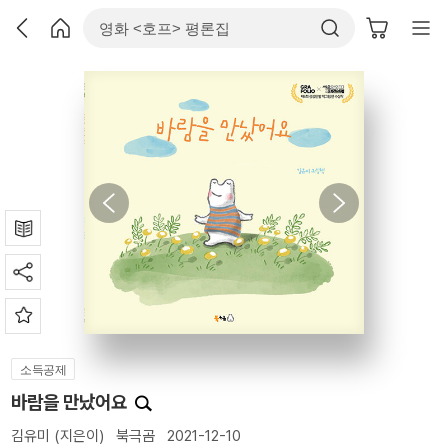
소득공제
바람을 만났어요
김유미
(지은이)
북극곰
2021-12-10