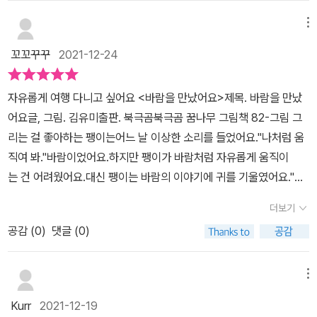
아이.그렇게 그림을 그리며 놀던 팽이에게 어느 날 이상한 소리를 듣
게 됩니다.'나처럼 움직여 봐.'바로 '바람'의 목소리였습니다.하지만 바
메뉴
람처럼 움직이는 건 어려웠던 팽이.대신 바람이 팽이에게 자신이 세
꼬꼬꾸꾸
2021-12-24
상을 구경하며 본 것들을 이야기합니다.미국에 가면 횃불을 들고 다
니는 거인 아줌마가 있고이집트에 가면 산만한 미끄럼틀이 있고 프랑
자유롭게 여행 다니고 싶어요 <바람을 만났어요>제목. 바람을 만났
스에 가면 철사로 만든 커다란 기린이 있고.바람이 들려주는 이야기
어요글, 그림. 김유미출판. 북극곰북극곰 꿈나무 그림책 82-그림 그
는 온통 신기하고도 흥미롭습니다.어느새 달이 떠오르고 '벌써 시간
리는 걸 좋아하는 팽이는어느 날 이상한 소리를 들었어요."나처럼 움
이 이렇게 되었네. 나는 갈게.달이 뜨면 여우랑 사막에서 만나기로 했
직여 봐."바람이었어요.하지만 팽이가 바람처럼 자유롭게 움직이
거든.'그렇게 바람은 사막에 가 버렸고 팽이도 바람을 따라가고 싶었
는 건 어려웠어요.대신 팽이는 바람의 이야기에 귀를 기울였어요."미
습니다.하지만 갈 수 없기에 울적해진 팽이.그런 팽이를 위해 친구들
국에 가면 횃불을 들고 다니는 거인 아줌마가 있어.이집트에 가면 산
이 웃겨주기로 합니다. 팽이는 바람이 들려준 이야기와 그림을 그려
더보기
만 한 미끄럼틀이 있어.한국에 가면 동물들이 지키는 집이 있어.프랑
친구들에게 들려주었습니다.모두가 재밌었습니다.바람은 종종 팽이
공감 (
0
)
댓글 (0)
스에 가면 철사로 만든 커다란 기린이 있어.어찌나 키가 큰지 달에
를 찾아왔습니다.그리고는 새로운 이야기를 들려주었습니다.그림책
서 자란 나뭇잎을 먹는대."달이 떠오르자 바람은 달이 뜨면 여우랑 사
을 읽고 나니 제 마음에도 바람이 불어왔습니다.'아... 떠나고 싶
막에서 만나기로 했다며사라졌어요.팽이도 바람을 따라 자유롭게 여
메뉴
다...'그리고 아이들을 보았더니'엄마! 나도 바람의 이야기를 듣고 싶
행하고 싶었어요.그러나 그럴 수 없었어요.팽이의 모습이 지금 우
어요!''나도!'아이는 스케치북과 색연필을 가지고 와서는 바람이 들려
Kurr
2021-12-19
리 모습과 겹쳐 보였어요.책에서 세계 여러 나라의 랜드마크가 나오