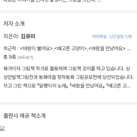
한다. 바람은 신기하고 알 수 없는 이야기를 잔뜩 들려주고 여우를 만
김유미 작가는 예술이 어떻게 우리의 영혼을 구원하는지 아주 쉽고
나러 사막으로 가 버렸다. 팽이도 바람을 따라가고 싶었다. 이제 팽이
아름답게 보여 준다.
는 어떻게 할까? 그리고 신기한 이야기 속의 주인공들은 또 누구일
저자 소개
까?
지은이:
김유미
저자파일
신간알림 신청
최근작 :
<바람이 불어요>
,
<배고픈 고양이>
,
<바람을 만났어요>
…
총 9종
(모두보기)
화가이자 그림책 작가로 활동하며 그림책 강의를 하고 있습니다. 상
상만발책그림전과 동화마을 창작동화 그림공모전에 당선되었습니다.
쓰고 그린 책으로 『달팽이의 노래』 『바람을 만났어요』 『배고픈 고양
이』가 있습니다.
출판사 제공 책소개