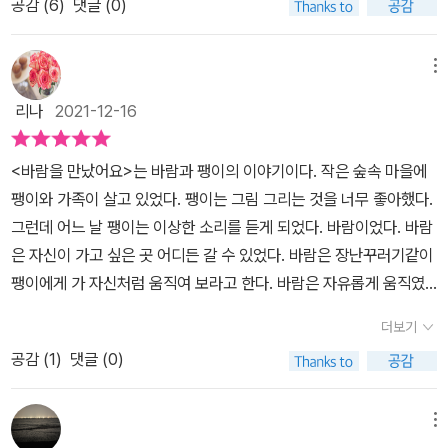
공감 (
6
)
댓글 (0)
니며 보고 듣고 느낀 것들을 이야기해준다.한번도 본 적 없는 것들이
지만,팽이는 놀라기도 하고, 상상을 하기도 하면서 바람의 소리를 듣
는다.​퍙이는 바람처럼 여우도 만나고 싶고, 사막에도 가고 싶어한다.
메뉴
혼자만의 상상의 빠져 마음을 딴 데 빼앗긴 듯한 팽이를 보며 걱정을
리나
2021-12-16
한다.​팽이에게는 팽이를 걱정하는 많은 친구들이 있어서금방 예전의
자기 자신으로 돌아올 수 있었다.그리고 그런 친구들을 위해 팽이는
<바람을 만났어요>는 바람과 팽이의 이야기이다. 작은 숲속 마을에
바람에게서 들은 이야기를 들려준다.팽이는 바람이 전해준 이야기를
팽이와 가족이 살고 있었다. 팽이는 그림 그리는 것을 너무 좋아했다.
그림으로 그리고, 또 친구들에게 설명도 해준다.​사물을 바라보는 긍
그런데 어느 날 팽이는 이상한 소리를 듣게 되었다. 바람이었다. 바람
정적인 마음그림으로 풀어내어 이야기를 전달하는 모습에서그림책
은 자신이 가고 싶은 곳 어디든 갈 수 있었다. 바람은 장난꾸러기같이
작가의 모습이 보인다.​
팽이에게 가 자신처럼 움직여 보라고 한다. 바람은 자유롭게 움직였
지만 팽이는 바람을 따라 움직일 수 없었다. 그리고 곧 바람은 자신의
더보기
이야기를 팽이에게 들려주었다. 바람은 미국에 간 적이 있는데 그곳
공감 (
1
)
댓글 (0)
에서 횃불을 들고 다니는 거인 아줌마를 보았다고 한다. 팽이는 한번
도 본 적도, 들은 적도 없는 이야기에 아주 놀랐다. 미국이라는 곳엔
거인 아줌마가 횃불을 들고 다닌다는 이야기가 정말이냐고 되물었다.
메뉴