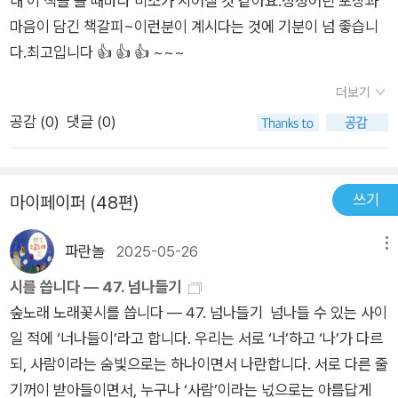
내 이 책을 볼 때마다 미소가 지어질 것 같아요.정성어린 포장과
리는 다양한 수준의 시공간과 복잡성을 넘나들어 결국에 '통섭'이
자 폴 새뮤엘슨이 언젠가 말했드시 이론은 거듭되는 장례식을 통
마음이 담긴 책갈피~이런분이 계시다는 것에 기분이 넘 좋습니
라는 방법으로 여러 분과들의 흩어진 사실들을 통일한다. '통
해 진보한다. (111면) 9. 오컴의 면도날이라는 용어는 1320년에
다.최고입니다 👍 👍 👍 ~~~
섭'은 '봉합선이 없는 인과관계의 망'이다."- [통섭], <12장. 우리
오커므이 윌리엄이 처음 사용한 것인데, 그는 “전제는 적으면 적
더보기
는 어디로 가고 있는가>, 에드워드 윌슨, 1998.​"'통섭(統攝/Con
을수록 좋기 때문에 필요 이상의 전제들을 사용하는 것은 헛될 수
공감 (
0
)
댓글 (0)
silience)' 세계관의 요점은 인간 종의 고유한 특성인 문화가 자연
밖에 없다”라고 말했다. (111면) 10. 다양한 현상들에 대한 여러
과학과 인과적인 설명으로 연결될 때에만 온전한 의미를 갖는다
설명들을 서로 연결하고 일치시킬 수 있을 때 가장 경쟁력 있는
는 점이다. 여러 과학 분과들 중에서 특히 '생물학'은 이런 연결
설명이 된다. (113면) 11. 궁극적으로 과학자들을 흥분시키는 것
쓰기
마이페이퍼 (48편)
의 최전선에 있다."- [통섭], <12장>, 에드워드 윌슨, 2005.​​지금
은 복잡성이지 단순성이 아니다. 환원주의는 그 복잡성을 이해하
의 과학자들에게 '과학자(Scientist)'라는 말을 안겨주었다던 19
는 유일한 방법이다. 환원주의 없이 복잡성을 추구하면 예술이 탄
파란놀
2025-05-26
메뉴
세기 자연철학자 윌리엄 휴얼(William Whewell : 1794~1866)
생하지만 환원주의로 무장하고 복잡성을 탐구하면 그것은 과학
이 처음 사용했다는 '통섭'은 원어로 'consilience'인데, [통섭]
이 된다. (114면) 12. 결론이 전제로부터 완벽하게 따라 나온다.
시를 씁니다 ― 47. 넘나들기
의 저자 에드워드 윌슨은 '과학'과 '인문학'을 아우르는 '지식의 대
(128면) 13. 창조적 과정은 불투명한 혼합물이다. (130면) 14. 객
숲노래 노래꽃시를 씁니다 ― 47. 넘나들기 넘나들 수 있는 사이
통합'을 'unification(통일)'이나 'coherence(정합)'보다 'consili
관적 진리에 대한 확고한 정의를 섣불리 받아들이는 것은 그것을
일 적에 ‘너나들이’라고 합니다. 우리는 서로 ‘너’하고 ‘나’가 다르
ence(통섭)'으로 선택했다. 이유는 우리말로 잘 이해가 어렵기
거부하는 것보다 더 위험할 수 있다. 그렇다면 포기할 준비를 해
되, 사람이라는 숨빛으로는 하나이면서 나란합니다. 서로 다른 줄
는 하나, "다양한 의미들 가운데 하나만을 뜻하기 때문"이며 '희귀
야 되는가? 결코 그래서는 안 된다! 의미 없는 바다에서 표류하는
기꺼이 받아들이면서, 누구나 ‘사람’이라는 넋으로는 아름답게