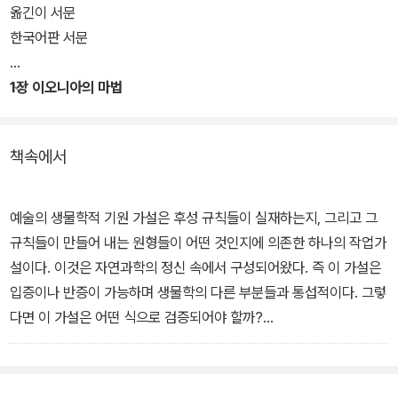
옮긴이 서문
책의 원제는 <Consilience>. "서로 다른 현상들로부터 도출되는 귀
한국어판 서문
납들이 서로 일치하거나 정연한 일관성을 보이는 상태"를 뜻하는 말
이다. 옮긴이는 이를 '큰 줄기'라는 뜻의 통(統)과 '잡다'라는 뜻의 섭
1장 이오니아의 마법
(攝)을 합쳐 만든 말, <통섭>으로 옮겨 제목을 달았다.
2장 학문의 거대한 가지들
3장 계몽사상
책속에서
제목이 단적으로 드러내듯 책은 '인간 인식/지식의 대통합'에 대해 논
4장 자연과학
한다. 자연과학, 사회과학, 인문학 등으로 나뉘어져 있는 지식들을 하
5장 아리아드네의 실타래
나로 합쳐야 한다는 것이 주요 주장. 우리에게 필요한 것은 '이해'이지
6장 마음
예술의 생물학적 기원 가설은 후성 규칙들이 실재하는지, 그리고 그
단편적인 지식이 아니며, 이해란 본래 통합적인 성격을 갖는다는 것
7장 유전자에서 문화까지
규칙들이 만들어 내는 원형들이 어떤 것인지에 의존한 하나의 작업가
이다.
8장 인간 본성의 적응도
설이다. 이것은 자연과학의 정신 속에서 구성되어왔다. 즉 이 가설은
9장 사회과학
입증이나 반증이 가능하며 생물학의 다른 부분들과 통섭적이다. 그렇
지식의 자유로운 소통을 막는, 분과 학문들 간의 벽을 넘어, 다른 학문
10장 예술과 그 해석
다면 이 가설은 어떤 식으로 검증되어야 할까?
에 대한 무지로 인한 오해, 한 용어를 다른 학문의 용어로 옮기는데 있
11장 윤리와 종교
어 비롯되는 혼란 없이 전체를 보아야 한다고 말한다. 얼핏 어려울 듯
12장 우리는 어디로 가고 있는가
한 가지 방법은 예술 속에서 가장 자주 등장하는 주제들과 그 밑바탕
한 내용을 여러 학문들을 넘나들며 알기 쉽게 설명하는 것을 보면 그
에 놓인 후성 규칙들을 진화론적 입장에서 예측하는 것이다. 우리는