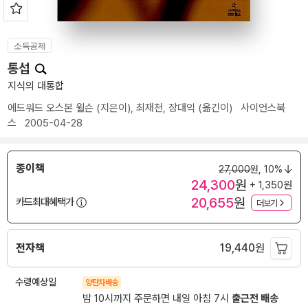
소득공제
통섭
지식의 대통합
에드워드 오스본 윌슨
(지은이),
최재천
,
장대익
(옮긴이)
사이언스북
스
2005-04-28
종이책
27,000
원,
10%
24,300
원
+ 1,350원
20,655
원
카드최대혜택가
더보기
전자책
19,440
원
수령예상일
양탄자배송
밤 10시까지 주문하면 내일 아침 7시
출근전 배송