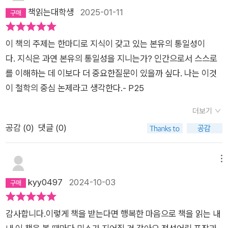
ledge)'이라 규정했다.​[통섭]에서 에드워드 윌슨이 정의하는 '통
것만이 실제 세계에 대한 명확한 관점을 제공할 것이다. (47면)
책읽는대학생
2025-01-11
섭' 관련 대표적 문장들을 몇 가지 인용해 본다.​​"'통섭(統攝/cons
5. 종족의 우상은 무질서한 혼돈 상태보다는 좀 더 질서가 잡혀
ilience)'은 '통일(統一/unification)'의 열쇠이다. 나는 이 용어
있는 상태를 나타낸다. 한편 동굴의 우상은 한 개인의 믿음과 열
이 책의 주제는 한마디로 지식이 갖고 있는 본유의 통일성이
를 '정합(整合/coherence)'보다 더 좋아하는데 왜냐하면 '통
정이 갖는 특이한 성질을, 시장의 우상은 존재하지 않는다는 것에
다. 지식은 과연 본유의 통일성을 지니는가? 인간으로서 스스로
섭'은 '정합'의 다양한 의미들 가운데 하나만을 뜻할 뿐이기 때문
대한 믿음을 유도하는 말의 힘을, 극장의 우상은 철학적 믿음과
를 이해하는 데 이보다 더 중요한질문이 있을까 싶다. 나는 이것
이다. 게다가 '통섭'이라는 용어는 그 '희귀성' 때문에 그 의미
잘못된 증거를 의심 없이 수용하는 것을 상징한다. (69, 70면) 6.
이 철학의 중심 논제라고 생각한다.- P25
가 비교적 잘 보존되어 있다. 이 용어는 (19세기 자연철학자) 윌
구성주의의 가장 극단적인 형태에서는 ‘진짜’ 실재는 없다. 즉 정
리엄 휴얼이 1840년에 [귀납적 과학의 철학]이라는 책에서 처음
신 작용의 바깥에 존재하는 객관적 진리가 없다는 것인데, 놀랍게
더보기
으로 사용했는데, '설명의 공통 기반을 만들기 위해 분야를 가로
도 이것은 사회적 지배 집단이 유포하는 견해이다. (91면) 7. 나는
공감 (
0
)
댓글 (0)
지르는 사실들과 사실에 기반한 이론을 연결함으로써 지식을 통
두 종류의 독창적 사상가들이 늘 존재했음을 이야기하려 한다. 그
합하는 것'을 뜻한다."- [통섭], <2장. 학문의 거대한 가지들>, 에
들은 무질서를 보고 질서를 창조하려는 부류와 질서에 맞닥뜨려
메뉴
드워드 윌슨, 1998.​"... '통섭(統攝/consilience)'... 다른 분야에
무질서를 만듦으로써 이에 대항하려 했던 부류이다. 그 둘 사이의
kyy0497
2024-10-03
서 탄탄하게 검증된 지식에 순응하는 어떤 분야의 단위와 과정
긴장이 지식을 앞으로 나아가게 한다. 그 긴장이 지그재그형 진보
은 이론과 실천에 있어서 그렇지 않은 경우보다 '일관성'의 측면
를 통해 우리를 들어 올린다. 그리고 여러 사상들이 다원주의적으
에서 더 우월하다고 입증되었다."- [통섭], <9장. 사회과학>, 에
로 서로 경쟁할 때 승자는 늘 질서의 편에 서 있다. 왜냐하면 그것
감사합니다.이렇게 책을 받는다면 행복한 마음으로 책을 읽는 내
드워드 윌슨, 1998.​"... 한 가지 부류의 설명... 그 설명을 통해 우
이 실제 세계가 작동하는 방식이기 때문이다. (96면) 8. 경제학