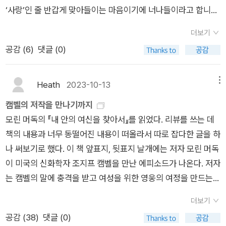
성'으로 "그 의미가 비교적 잘 보존되어 있기 때문"이라 쓰고 있다
것보다는 길잡이가 되는 별을 향해 항해하는 편이 낫지 않은가?
‘사랑’인 줄 반갑게 맞아들이는 마음이기에 너나들이라고 합니다.
([통섭], <2장>).​아마도 일반 용어로 '합일(合一)'이라고 번역
(132면) 15. 프로이트의 치명적인 실수는 자신의 이론들을 시험
너나들이로 마주할 적에는 언제 어디에서나 스스럼없이 넘나들
더보기
될 수 있을 'consilience'가 에드워드 윌슨 교수의 한국 제자인 최
해 보는 작업, 즉 경합하는 설명들보다 더 나은지 알아보는 작업
면서 날갯짓을 하고 활갯짓으로 어울려요. 너나들이가 아닐 적에
공감 (
6
)
댓글 (0)
재천 교수에 의해 '통섭(統攝)'으로 번역되었다.최재천 교수
과 반례들이 사라지도록 자신의 이론을 수정하는 작업을 끝내 꺼
는 으레 남남입니다. 가르고 쪼개고 할퀴고 깎고 팽개치고 따돌리
는 [통섭]의 <옮긴이 서문>에서 저자 윌슨의 위와 같은 용어선
렸다는 점이다. (147면) 16. 세포생물학과 생태학 뿐만 아니라 오
고 시샘하고 핀잔하고 타박하고 손가락질을 합니다. 넘나드는 사
택 사상을 이어받아 고심 끝에 '통일'이나 '정합'이 아닌 '통섭'으
늘날의 모든 과학이 마주하고 있는 가장 강력한 도전은 복잡계를
이로 넘어서지 않으니 그만 담을 쌓아요. 나란히 넘나들 줄 알기
Heath
2023-10-13
메뉴
로 정한 듯 한데, 과연 '통섭'이라는 단어 자체가 '희귀성'을 갖
완벽하고 정확하게 기술하는 것이다. (165면) 17. 생물 개체들과
에 마음에 사랑을 담고 꿈을 담으며 씨앗을 담습니다. 홀가분히
캠벨의 저작을 만나기까지
고 있기는 하다.​'통섭'에 관한 위 인용문들을 통해 내가 이해하
개체의 집합들은 알려진 복잡계들 중에서 최고로 복잡한 체계들
넘나드는 나날이기에 삶을 가꾸는 길에 손을 맞잡아요. 가붓이 넘
모린 머독의 『내 안의 여신을 찾아서』를 읽었다. 리뷰를 쓰는 데
는 '지식의 대통합'으로서 '통섭'의 특징은 세 가지다. ​첫째, '희귀
이다. 그것들은 자기 스스로 조립도 하고 적응하기까지 한다. (16
나드는 하루이기에 살림을 짓는 눈빛으로 어깨동무를 합니다. 가
책의 내용과 너무 동떨어진 내용이 떠올라서 따로 잡다한 글을 하
성'으로 인한 의미 보존.둘째, 자연과학적 '귀납추론'을 통한 엄밀
8, 169면) 18. 자신의 관심이 잘 정의된 현상들에만 한정되어 있
로막으려는 담은 사나울 뿐 아니라 스스로 죽어가는 굴레입니다.
나 써보기로 했다. 이 책 앞표지, 뒷표지 날개에는 저자 모린 머독
성.셋째, 사회과학이나 인문학 영역에서도 여전히 탄탄하게 검증
는 대다수의 과학자들은 복잡성 이론에 대해 별 관심이 없다. (16
차분히 차곡차곡 담아서 이루는 그릇이란, 숲을 이루는 나무처럼
이 미국의 신화학자 조지프 캠벨을 만난 에피소드가 나온다. 저자
되는 '일관성'.​위 세 가지 요소를 통해 에드워드 윌슨이 정의하
9면) 19. 간단히 말해 기본적인 관점은 사실들이 충분하지 않다
든든히 그루를 이뤄요. 우리는 어느 곳에 있는가요? 우리는 어떤
는 캠벨의 말에 충격을 받고 여성을 위한 영웅의 여정을 만드는
는 '통섭'은 "설명의 공통기반을 만들기 위해 분야를 가로지르
는 점이다. 복잡성 이론가들은 아직 자신의 문제들을 가상공간으
발걸음인가요? 들숲메를 넘나들면서 바람과 바다가 한몸을 이루
일에 착수하게 되었다고 회고한다.의구심이 드는 지점이긴 했다.
는 사실들과 사실에 기반한 이론을 연결함으로써 '지식을 (대)통
로 가져갈 만큼 충분한 자료들을 확보하지 못하고 있다. (170면)
는 빛줄기를 알아볼 수 있기를 바라요. 새벽마다 새날을 그리고,
더보기
내가 여태 읽은 캠벨과 비슷하면서도 조금 달랐기 때문에. 특히
합'하는 것"([통섭], <2장>)이 된다.​​"과학은 비록 완벽하지는 않
20. 복잡성 이론은 더 많은 경험 정보를 필요로 한다. 생물학은
밤마다 밝게 별바라기를 할 수 있기를 바라요. 살가이 마주하는
공감 (
38
)
댓글 (0)
캠벨은 『여신들』(1972-1986년까지 캠벨의 강연을 엮은 책이