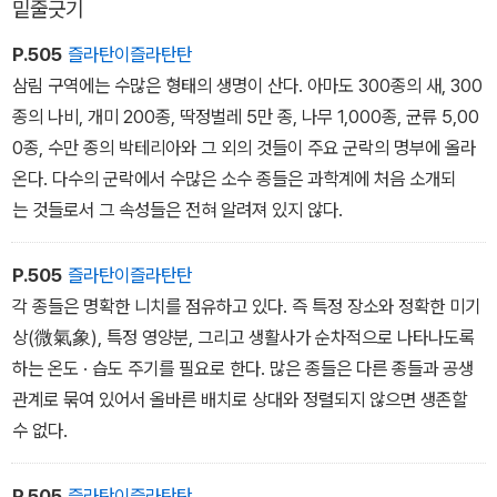
밑줄긋기
게 바로 지은이가 말하는 '통섭'임을 알 수 있다. 매끄러운 번역이 이
그와 같은 준 보편적 주제들이 진실로 존재하며 대부분의 소설과 시
해를 돕는다.
각 예술의 발판이 되고 있음을 안다. 이 주제와 규칙의 일반성 때문에
P.505
즐라탄이즐라탄탄
할리우드 영화가 싱가포르에서도 흥행하고 노벨 문학상이 유럽 인뿐
삼림 구역에는 수많은 형태의 생명이 산다. 아마도 300종의 새, 300
아니라 아시아 인이나 아프리카 인에게도 수여될 수 있는 것이다.
종의 나비, 개미 200종, 딱정벌레 5만 종, 나무 1,000종, 균류 5,00
0종, 수만 종의 박테리아와 그 외의 것들이 주요 군락의 명부에 올라
우리가 잘 이해하지 못하고 있는 것은 왜 이런 현상이 존재하는지, 그
온다. 다수의 군락에서 수많은 소수 종들은 과학계에 처음 소개되
리고 왜 정신 발달 과정이 특정 이미지와 내러티브에 그토록 한결같
는 것들로서 그 속성들은 전혀 알려져 있지 않다.
이 집착하는지에 관한 물음들이다. 진화론은 기저의 후성 규칙들을
예측하고 유전 역사 속에서 그 기원을 이해하기 위한 강력한 수단이
P.505
즐라탄이즐라탄탄
될 수 있다. - 본문 395~396쪽에서
각 종들은 명확한 니치를 점유하고 있다. 즉 특정 장소와 정확한 미기
상(微氣象), 특정 영양분, 그리고 생활사가 순차적으로 나타나도록
하는 온도 · 습도 주기를 필요로 한다. 많은 종들은 다른 종들과 공생
관계로 묶여 있어서 올바른 배치로 상대와 정렬되지 않으면 생존할
수 없다.
P.505
즐라탄이즐라탄탄