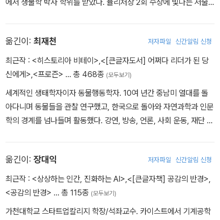
에서 생물학 박사 학위를 받았다. 퓰리처상 2회 수상에 빛나는 저술
가, 개미 연구의 세계적인 권위자, 섬 생물 지리학 이론 및 사회 생물
학의 창시자로 명성 높은 그는 1956년부터 하버드 대학교 교수를 역
옮긴이:
최재천
저자파일
신간알림 신청
임했고 미국 학술원 회원이기도 했다. 또한 20여 권의 과학 명저를
저술한 과학 저술가로서 『인간 본성에 대하여(On Human Natur
최근작 :
<히스토리아 비테이>
,
<[큰글자도서] 어쩌다 리더가 된 당
e)』와 『개미(The Ants)』로 퓰리처상을 두 번이나 수상했다. 그 밖에
신에게>
,
<프로즌>
… 총 468종
(모두보기)
도 미국 국가 과학 메달, 국제 생물학상, 크래포드상 등을 수상했으며,
세계적인 생태학자이자 동물행동학자. 10여 년간 중남미 열대를 돌
비단 생물학뿐만 아니라 학문 전반에 지대한 영향을 준 20세기를 대
아다니며 동물들을 관찰 연구했고, 한국으로 돌아와 자연과학과 인문
표하는 과학 지성으로 손꼽힌다. 과학과 자연 보존에 쌓은 업적으로
학의 경계를 넘나들며 활동했다. 강연, 방송, 언론, 사회 운동, 재단 활
많은 상을 수상한 그는 2021년 12월 26일 세상을 떠났다. 저서로
동 등을 통해 대중에게 과학을 알리고 생명 사랑을 실천하는 데 앞장
『사회 생물학(Sociobiology)』, 『자연주의자(Naturalist)』, 『통섭
서 왔다. 2013년 세계적인 동물학자 제인 구달 박사와 함께 생명다양
(Consilience)』, 『생명의 미래(The Future of Life)』, 『바이오필리
옮긴이:
장대익
저자파일
신간알림 신청
성재단을 설립했으며, 현재는 재단 이사장을 맡고 있다. 서울대학교
아(Biophilia)』, 『생명의 편지(The Creation)』, 『개미언덕(Anthil
에서 동물학을 전공하고, 미국 펜실베이니아 주립대학교에서 생태학
최근작 :
<상상하는 인간, 진화하는 AI>
,
<[큰글자책] 공감의 반경>
,
l)』, 『지구의 정복자(The Social Conquest of Earth)』 , 『우리는
석사학위를, 하버드 대학교에서 생물학 박사학위를 받았다. 하버드
<공감의 반경>
… 총 115종
지금도 야생을 산다(In Search of Nature)』, 『인간 존재의 의미(T
(모두보기)
대학교 전임강사를 거쳐 미시건 대학교 교수로 재직했다. 1992~19
he Meaning of Human Existence)』, 『초유기체(The Superorg
가천대학교 스타트업칼리지 학장/석좌교수. 카이스트에서 기계공학
95년 미시건 소사이어티 오브 펠로우즈 프로그램Michigan Societ