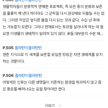
생물학자들이 분류학적 맨해튼 프로젝트, 즉 모든 종의 분류와 보존
을 훌륭히 해 낸다 하더라도 그 군락을 다시 원상태로 되돌릴 수는 없
다. 그러한 작업은 엎지른 물을 다시 담는 것과 같다. 수십 년 후에
는 가능할지 모른다. 그러나 현재로서는 토양을 살아나게 하는 데 필
요한 미생물의 생태학이 알려져 있지 않다. 꽃들 대부분의 수분 매개
체와 그것들이 나타나는 정확한 시기는 오직 추측만 할 뿐이다. 또
한 종들이 공생하기 위한 이주 순서인 ‘합성 규칙(assemblyrule
P.505
즐라탄이즐라탄탄
s)‘은 아직 이론 영역에 머물러 있을 뿐이다.
현존 지식으로 이 세계를 보존할 유일한 방법은 자연 생태계를 유지
하는 것뿐이다.
P.506
즐라탄이즐라탄탄
어떻게든 인류는 다른 생명들이 의존하는 환경을 파괴하지 않고 좁
은 통로를 빠져나오는 길을 찾아야만 한다.
더보기