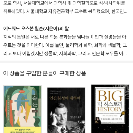
anism)』, 『지구의 절반(Half Earth)』, 『창의성의 기원(The Origin
으로 학사, 서울대학교에서 과학사 및 과학철학으로 석·박사학위를
y of Fellows의 주니어 펠로우Junior Fellow에 선정되었으며, 7개
s of Creativity)』 등이 있다.
취득하였다. 서울대학교 자유전공학부 교수로 봉직했으며, 한국인지
의 국제 학술지 편집위원을 역임했다. 서울대학교 생명과학부 교수,
과학회 회장, 구글코리아 앱생태계 포럼 의장 등을 역임하였다. 저서
이화여자대학교 에코과학부 석좌교수, 환경운동연합 공동대표, 한국
로 《다윈의 식탁》, 《공감의 반경》 등이 있다.
에드워드 오스본 윌슨(지은이)의 말
생태학회장, 국립생태원 초대원장, 유엔 생물다양성협약 의장 등을
지식의 통일은 서로 다른 학문 분과들을 넘나들며 인과 설명들을 아
지냈다. 1989년 미국곤충학회 젊은과학자상, 2000년 대한민국과학
우르는 것을 의미한다. 예를 들면, 물리학과 화학, 화학과 생물학, 그
문화상, 2002년 국제환경상, 2004년 올해의 여성운동상, 2023년
리고 보다 어렵겠지만 생물학, 사회과학, 그리고 인문학 모두를 아우
청암교육상, 2024년 후광학술상을 수상했다. 『다윈 지능』, 『양심』,
르는 것이다. 이는 현대 자연과학의 진화에 있어서 주된 원동력이기
『생명이 있는 것은 다 아름답다』, 『과학자의 서재』를 비롯하여 수십
때문에 상당한 믿음을 준다. 세상이 어떻게 작동하는가에 대한 물질
이 상품을 구입한 분들이 구매한 상품
여 권의 책을 쓰고 번역했다. 저서 『개미제국의 발견』의 영문판을 존
적인 이해는 현대 문명의 기본인 기술의 발전을 가능하게 했다.
스홉킨스 대학교 출판부에서 출간했으며, 아카데믹 출판사Academi
c Press에서 펴낸 『동물행동학 백과사전Encyclopedia of Animal
현재 산업 국가들과 세계 경제를 한데 묶어 주는 것이 있다면, 그것은
Behavior』의 총괄 편집장을 맡았다. 케임브리지 대학교 출판부에서
바로 자연과학의 통합이다. 나를 비롯한 많은 사상가들은 자연과학의
나온 곤충 진화 책 2권의 편집자로도 활동했다. 스승 에드워드 윌슨
중요성과 그것의 사회과학과 인문학과의 통합을 그 어느 때보다 심각
의 책을 한국어로 번역한 『통섭』은 베스트셀러에 오르며 학계뿐 아니
하게 고려해야 할 때가 되었다고 믿는다. 그저 단순한 동반자 관계를
라 한국 사회 전반에 걸쳐 경직된 경계 문화를 허무는 엄청난 변화를
만드는 것이 아니라 지식 체계의 기초를 다지는 통합 말이다.
일으켰다. 최근에는 찰스 다윈의 책을 연구하고 번역하는 다윈포럼을