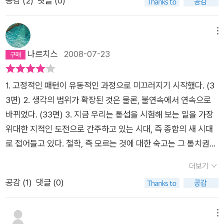
공감 (
2
)
댓글 (0)
제로부터 시작하여 그것이 '생물학을 원리'로 과학적 경험에 의한
랫동안 무언가를 주장해온 신학은 오히려 문제를 망쳐 놓았다. 그
학, 지리학 등 다양한 학문이 서로 얽혀 진행되는 학제 간 연구
통섭을 말하고 있기 때문이다. 특히나 '예술과 그 해석' '윤리와 종
렇다고 서양의 철학이 그런 기능을 해 줄 것 같지도 않다. 철학은
로 거시적인 관점에서 인류가 나아갈 방향을 알려준다"는 매혹적
교'는 나의 종교성을 배재하려고 노력했음에도 불구하고, 도저히
꼬여 있는 토론과 전문가적인 소심함 때문에 현대 문화의 의미를
메뉴
인 이야기를 전한다.인류의 역사는 '역사학'만으로는 더 이상 설
받아들이기 어려웠다. 과학읜 분명 어떤 현상의 원인과 이유를 발
파산시켰다. 그러므로 교양 과목의 미래는 당황함이나 두려움 없
나르치스
2008-07-23
명이 안 된다.21세기 초 과학과 인문학을 아우르는 '빅 히스토
견하고 설명하는 수단임에는 틀림없다. 그러나 과학이 그것의 의
이 인간 존재의 근본 물음들을 묻는 데 있다. 그런 물음들을 위에
리'의 열풍은 일정 정도는 20세기 말인 1997년 미국의 역사학자
도까지 설명할 수 있을까? 예술과 윤리와 도덕, 종교까지 귀납적
서 아래로 끌어내려 더 쉬운 언어로 다루어야 한다. 그리고각 조
이자 생리학자 제러드 다이아몬드(Jared Diamond : 1937~)
1. 고정적인 패턴이 유동적인 과정으로 미끄러지기 시작했다. (3
으로 설명하려는 것이 도가 넘었다고 생각한다. 아니면 내가 이해
직 수준에서 과학과 인문학의 연합을 꾀해야 한다. ( 464쪽 )
의 [총,균,쇠]로부터 기인한다. 그는 인류의 역사를 사회과학
3면) 2. 생각의 범위가 확장된 것은 물론, 불연속에서 연속으로
를 못한것이겠지....나는 이 책을 읽고 다시 한번 정의를 내린다.-
적 '사회문화사' 또는 인문학적 '역사학'의 관점을 넘어 생태학
바뀌었다. (33면) 3. 지금 우리는 통섭을 시험해 보는 일을 가장
통섭-한 생물학자가 자신의 모든 지식을 총 동원하여 ‘인간은 천
과 기후학, 지리학 등의 관점에서 방대하게 서술하기 시작했다.​생
위대한 지적인 도전으로 간주하고 있는 시대, 즉 종합의 새 시대
사가 될 수 있고 지상은 천국이 될 수 있으니, 그렇게 되려면 자신
물학, 기후학, 지리학 등의 '자연과학'이 사회학, 정치경제학 등
로 접어들고 있다. 철학, 즉 모르는 것에 대한 숙고는 그 통치권이
처럼 지식을 쌓아 르네상스인이 되어야 하되 그의 지적 바탕은 생
의 '사회과학'과 교차하고, 철학, 문학, 역사학 등의 '인문학'의 차
점점 약해지고 있다. 우리의 공통 목표 중 하나는 철학을 과학으
물학이 되어야 한다'고 주장하는 책.
더보기
원에서 융합되는 이 과정이 바로 '통섭(統攝/Consilience)'이
로 최대한 빨리 전환시키는 것이다. (44면) 4. 매일매일 우리를
공감 (
1
)
댓글 (0)
다. ​​우리의 생물학자 최재천 교수의 스승인 미국의 에드워드 오스
괴롭히는 이 쟁점들 중 대부분, 예컨대 인종 갈등, 무기 경쟁, 인
본 윌슨(Edward O. Wilson : 1929~2021)은 1998년의 저
구 과잉, 낙태, 환경, 가난 등은 자연과학적 지식과 인문, 사회과
서 [통섭]을 통해 이 과정을 '지식의 대통합(The Unity of Know
학적 지식이 통합되지 않고는 해결할 수 없다. 경계를 넘나드는
메뉴