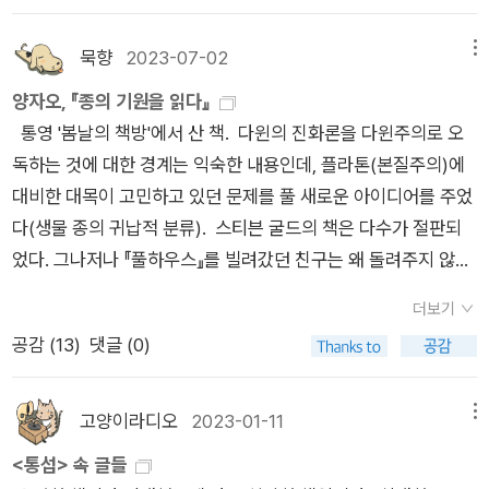
지만 어쨌든 인류가 뽑아든 마지막 검(劍)이다."- [통섭], <4
그것을 제공할 수 있다. (174면) 21. 언젠가는 심원하고 강력한
살뜰한 숨결이 너머로 갑니다. 알뜰히 맞이하는 아름다운 숨소리
다)이라는 저작에서 지금까지의 신화가 아닌, 앞으로 여성이 창
장. 자연과학>, 에드워드 윌슨, 1998.​​'통섭'을 주장하면서 생물학
복잡성 원리들이 무수한 시뮬레이션을 통해 틀림없이 도출될 것
가 넌지시 드나듭니다. 두런두런 잇는 말은 이야기를 이루면서 찰
조해나갈 신화의 중요성을 말하기도 했었으니까. 그리고 다시 말
묵향
2023-07-02
메뉴
자로서 에드워드 윌슨은 자연과학의 한 분야인 '생물학'을 '최전
이다. 그 원리들은 다양한 수준의 조직들을 관통하여 가장 복잡한
랑찰랑 물결로 일어납니다.넘나들기바다는 소금을 머금고서온누
하지만 우리의 신화 속에는 독자적 개인으로서 존재하는 여성을
선'([통섭], <12장>)에 둔다. ​그에게 '사회과학'은 그 자신의 영역
체계에까지 이르는 알고리듬을 우리에게 보여줄 것이다. 이 체계
양자오, 『종의 기원을 읽다』
리를 고루 돌아본다바람은 물씨를 앉히고서뭇누리를 두루 드나
위한 모델은 없다. 또한 이런 여성들과 결혼하려는 남성을 위한
에만 머무는 '환원주의(reductionism)'에 더욱 매몰된 결과 "사
들은 자가 조립을 할 수 있고 유지가 가능하며 계속적으로 변하지
통영 '봄날의 책방'에서 산 책. 다윈의 진화론을 다윈주의로 오
든다들숲메를 흐를 적에는 가볍게갯벌에 이를 즈음에는 묵직히
모델도 없다. 우리는 이를 흔한 동정심이 아니라 공감 속에서 서
회에서 '마음'과 '뇌'로 이어지는 여러 수준들을 관통하는 '인과
만 완벽하게 번식할 수 있는 그런 체계들이다. 다른 말로 하면 그
독하는 것에 대한 경계는 익숙한 내용인데, 플라톤(본질주의)에
민물과 짠물이 넘나드는 사이온숨결이 서로 자라고 깨어나나는
로 성장을 끈기 있게 격려하면서 함께 풀어 나가야만 한다. - P1
적 설명망'을 만들어내지 못했고", 이 실패로 인해 '사회과
들은 살아 있는 유기체일 것이다. (180면) 22. “나는 연결되어 있
대비한 대목이 고민하고 있던 문제를 풀 새로운 아이디어를 주었
새날을 그리고서아침마다 길을 나선다너는 새마음을 담고서밤마
2 알 수 없는 미래 속으로 아무런 대책 없이 휩쓸려 빠져들게 되
학'은 "진정한 과학이론의 본질을 결여하고 있다"([통섭], <9
다. 그러므로 존재한다.” (S. J. Singer, 206면) 23. 두 영역들,
다(생물 종의 귀납적 분류). 스티븐 굴드의 책은 다수가 절판되
다 꿈길 접어든다마을까지 어울릴 적에는 살뜰히이웃으로 마주
는 시대이기에 각 개인은 모두 자기만의 방식을 만들어야만 한다.
장. 사회과학>). 자연과학자 윌슨에게 그나마 '과학'적으로 간주
즉 아폴로적 법칙과 디오니소스적 정신, 산문과 시, 좌뇌 피질 반
었다. 그나저나 『풀하우스』를 빌려갔던 친구는 왜 돌려주지 않는
하는 곳은 알뜰히생각과 수다가 넘나드는 동안온사랑이 차츰 퍼
낡은 모델은 이미 그 역할을 다했으며, 새로운 모델은 아직 나타
되는 사회과학 분야는 고도의 수학적 모델로 사회현상을 설명하
구와 우뇌 피질 반구는 쉽게 연결될 수 있지만 한쪽 언어를 다른
가... 라마르크의 책도 번역된 것이 있다! 찰스 다윈 라마르크
지고 일어나ㅍㄹㄴ글 : 숲노래·파란놀(최종규). 낱말책을 쓴다.
나지 않았다. 사실 우리의 삶을 재미있게 만들고, 그 가운데 새로
더보기
려는 (신고전주의) '경제학'이다. 물론 이런 경제학 또한 자신
쪽 언어로 번역하는 방법을 아는 사람은 아무도 없다. 시도라도
토머스 헉슬리 에라스무스 다윈 스티븐 제이 굴드 에드워드 윌
《새로 쓰는 말밑 꾸러미 사전》, 《미래세대를 위한 우리말과 문해
운 모델을 만들고 있는 것은 우리 자(p. 13)신이다. 그것이 오늘
공감 (
13
)
댓글 (0)
의 영역에만 머무는 '환원주의'로는 안되고 인간의 '뇌'와 '유전
해야 하는가? 나는 그래야 한다고 믿는다. 왜냐하면 그것은 중요
슨 리처드 도킨스 기타 알라딘은 24주년을 맞았고, 나는 200
력》, 《들꽃내음 따라 걷다가 작은책집을 보았습니다》, 《우리말
날 도전을 올바로 인식하는 것이다. 우리 자신이 곧 앞으로 다가
자'를 연구하는 '생물학'과 '마음'을 연구하는 '마음의 과학'인 '심
한 목표일 뿐만 아니라 달성 가능한 것이기 때문이다. 우리는 지
5. 1. 1. 데리다 『법의 힘』을 시작으로 2023. 6. 22.까지 알라딘에
꽃》, 《쉬운 말이 평화》, 《곁말》, 《책숲마실》, 《우리말 수수께끼
올 시대의 '선조'이며, 부지불식간에 미래의 삶에 영감을 불어넣
리학'과 융합되어야 진정한 과학이론이 된다. 현재 주류 경제학에
금 학문의 경계 자체를 재평가해 봐야 할 시점에 와 있다. (229,
서 2,033권을 샀다고 한다. 사는 책을 읽는지와는 별개로, 책을
동시》, 《시골에서 살림 짓는 즐거움》, 《이오덕 마음 읽기》을 썼
고양이라디오
2023-01-11
메뉴
을 신화 모델과 그것을 지켜 낼 신화를 만들어 낸다. 그러므로 아
서도 요원한 길이다.​'생물학', 세부적으로 '뇌과학', '진화생물
230면) 24. “이런 양극 현상은 우리 모두에게 실제적인 손해이
구매하는 양과 빈도는 꽤 많은 편이라고 생각했는데, 서초구에 나
다. blog.naver.com/hbooklove
<통섭> 속 글들
주 실제적 의미에서 지금은 창조의 시대다. - PP12-13.수세기에
학' 등의 귀납적인 과학의 연구방법을 우선시하지만, 다소 부족
고 지적인 손실이며 창조성의 말살이다.” (C. P. 노스, 230면) 2
보다 (알라딘에서) 책을 많이 산 분이 이백예순아홉 분이나 계신