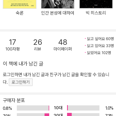
이끌고 있다.
학문 분과들을 아우르는 통합의 개념은 아직 빈약하다는 사실을 인정
숙론
인간 본성에 대하여
빅 히스토리
한다. 적어도 자연과학 외에는 그 증거가 아직 간헐적이며 모든 경우
에 걸쳐 더욱 강화되고 확장되어야 한다. 하지만 궁극적인 결과에 상
관없이 이것은 모든 문화권에서 가장 훌륭한 학자들의 관심을 불러
읽고 싶어요 60명
모으는 주제이다.
17
26
48
읽고 있어요 33명
100자평
리뷰
마이페이퍼
읽었어요 102명
이 책에 내가 남긴 글
로그인하면 내가 남긴 글과 친구가 남긴 글을 확인할 수 있습니
다.
로그인하기
구매자 분포
10대
1.0%
0.8%
20대
7.3%