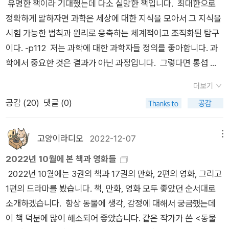
유명한 책이라 기대했는데 다소 실망한 책입니다. 최대한으로
걸쳐 남성들이 해방되었듯이, 여성들 역시 해방되어 독자적, 개인
한 사회과학도 위와 같은 자연과학의 방법을 통해 일관된 인과관
5. 우리는 문화의 기원과 전달에 생물학이 중요한 영향을 미친다
다고 하니 살짝 오기가 생긴다.이와 같은 서술을 통해 내가 ‘종‘이
정확하게 말하자면 과학은 세상에 대한 지식을 모아서 그 지식을
적인 발전을 이루어 낼 수 있게 되었다. 남자들을 지배적 지위로
계의 연결망을 구성하면서 과학이 이룬 이 지식의 성과들을 인류
는 점도 알고 있다. 따라서 남아있는 문제는 생물학과 문화가 어
라는 이름을 서로 밀접하고 비슷한 개체에 대해 편의상 임의로 붙
시험 가능한 법칙과 원리로 응축하는 체계적이고 조직화된 탐구
올려놓은 것은 근육의 힘이나 이러저러한 것들이 아니라 인격체
사에 적용하는 '인문학'의 지휘 하에 '일관성'의 이름으로 대통합
떻게 상호 작용하는가이며 특히 모든 사회에 걸쳐 진행되는 그런
였다는 것과 그것이 ‘변종‘이라는 이름과 본질적으로 다르지 않다
이다. -p112 저는 과학에 대한 과학자들 정의를 좋아합니다. 과
로서의 해방이었다. 남자들은 과거 자연이 부여한 역할들로 더 이
되는 지식의 본연이 바로 에드워드 윌슨이 주장하는 '통섭'이다.​
상호 작용이 어떻게 인간 본성의 공통성을 만들어 내는가 하는 점
는 사실을 이해했을 것이다. 변종은 차이점이 비교적 적고 유사점
학에서 중요한 것은 결과가 아닌 과정입니다. 그렇다면 통섭 세
상 돌아가지 않게 되었다. - P443 나는 여학생들에게, 신화에 대
"수십만 년의 구석기 역사 속에서 인간의 특정한 '후성규칙'들
이다. (231면) 26. 자연선택에 의한 진화의 방식은 유전적 진화
이 비교적 많은 유형을 가리킨다.- P107동류 사이의 생존경쟁이
계관의 핵심은 무엇일까? 그것은 모든 현상들 - 예컨대, 별의 탄
해 내가 말할 수 있는 모든 이야기란 남자들이 오래전부터 말해
을 규정하는 유전자들은 '자연선택' 과정을 통해 점점 증가
뿐만 아니라 문화적 진화에도 유사하게 작용한다. 그리고 두 종류
야말로 모든 생존경쟁 가운데 가장 치열하고 무시무시한 것이다.
더보기
생에서 사회 조직의 작동에 이르기까지 - 이 비록 길게 비비 꼬인
왔고 경험해 왔던 바에 불과하니, 이제부터는 여자의 관점에서 여
해 종 내에 널리 퍼지게 되었다. 이런 수고 덕분에 '인간 본
의 진화는 어떻게든 연결되어 있다. (237면) 27. 문화는 그 자체
- P117서양 사상의 논리에서 분류라는 작업이 핵심이 되는 이유
공감 (
20
)
댓글 (0)
연쇄이기는 하지만 궁극적으로는 물리 법칙들로 환원될 수 있다
성들의 장래의 가능성에 대해 남자들에게 말해야만 한다는 생각
성'이 탄생한 것이다."- [통섭], <8장. 인간 본성의 적응도>, 에드
로 자율성을 갖게 되면서 창발적 속성들을 얻게 된다는 것이다.
는 그것이 서술(description)인 동시에 규정(prescription)이기
는 생각이다. -p460
을 전했다. 그렇다. 그것이 미래일 것이다. - P444그렇긴 한데
워드 윌슨, 1998.​​이로 인해 인류사의 '빅 히스토리'는 '유전
(237면) 28. 유전적으로 대물림되는 형질은 모방자, 즉 문화의
때문이다.분류 개념 속에서 말이라는 범주가 성립되면 우리는 이
캠벨이 머독에게 한 말은 캠벨이 다른 저작에서 비슷하게 말한 점
고양이라디오
2022-12-07
메뉴
자'와 '문화'의 상호작용으로 '인간 본성'을 구명할 수 있게 된
단위가 아니다. 오히려 특정한 종류의 기억 요소들을 고안해 내고
러한 말을 지목한 다음, 공통된 특징을 서술한다. 이것이 말의 본
이기도 하다. 어느 책인지는 기억이 나지 않지만, 여자 아이는 신
다. '인간 본성'이란 선험적이거나 '초월론'적인 것이 아니라, 인
전달하는 성향이다. (268면) 29. 구조주의의 문제점은, 내가 엄
2022년 10월에 본 책과 영화들
질이다. 이런 방법으로 말의 공통된 특징을 서술했을 때, 그 서술
체가 변화하는 과정을 거치면서 자연히 정신적으로 성숙해지지
류 유전자의 진화 과정에서 살아남은 '자연선택'의 유구한 시간
청난 분량의 산만한 문헌들을 이해한다고 가정한다면, 구조주의
2022년 10월에는 3권의 책과 17권의 만화, 2편의 영화, 그리고
자체는 다시 규정이 된다. 이러한 말을 본 다음 이 동물을 ‘말‘이
만 남자 아이는 그렇지 못하므로 정신적으로 성숙해지기 위해서
이 각인된 특질들이 수십만 년의 유전을 통해 인간의 '마음'에 전
의 기본 개념들에 있지 않다. 오히려 생물학과 인지심리학과 그들
1편의 드라마를 봤습니다. 책, 만화, 영화 모두 좋았던 순서대로
라고 지칭하고 다시 공통된 특징을 서술함으로써 서술은 정의(定
는 통과의례를 거쳐야만 한다 였던가? 저자 모린 머독의 심정이
해지고 새겨지며 일정의 '대수의 법칙'처럼 예측되는 일종의 '후
의 연구를 실제적으로 연결시키지 못했다는 점이 결함이다. 그 연
소개하겠습니다. 항상 동물에 생각, 감정에 대해서 궁금했는데
義)가 된다.- P141이전 사람들은 일단 분류를 앞에 두고 생물 개
이해가 가기도 한다.어쨌든 모린 머독은 『내 안의 여신을 찾아서』
성규칙'이다. 이것이 과학자로서의 윌슨이 '인간 본성'에 관해 주
결점들을 탐구할 이들에게 많은 열매가 기다리고 있다. (275면)
이 책 덕분에 많이 해소되어 좋았습니다. 같은 작가가 쓴 <동물
체를 뒤에 두었다. 그러나 다윈은 완전히 새로운 태도를 취했다.
에서『천의 얼굴을 가진 영웅』에서 캠벨이 제시한 (남성을 위한)