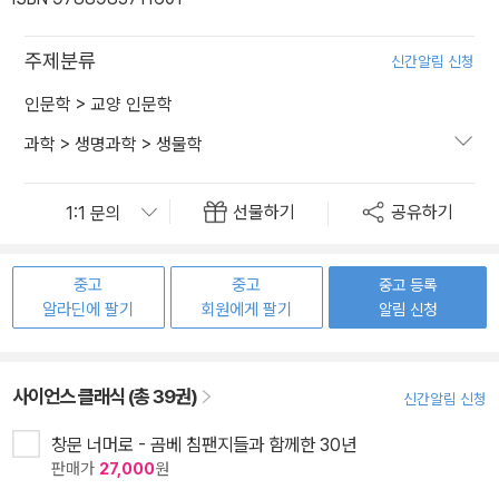
주제분류
신간알림 신청
인문학
>
교양 인문학
과학
>
생명과학
>
생물학
선물하기
공유하기
중고
중고
중고 등록
알라딘에 팔기
회원에게 팔기
알림 신청
사이언스 클래식 (총 39권)
신간알림 신청
창문 너머로 - 곰베 침팬지들과 함께한 30년
판매가
27,000
원