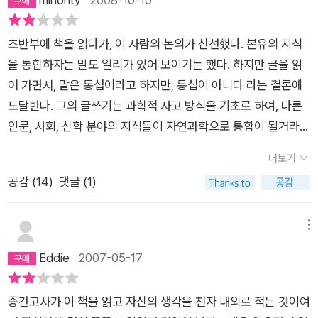
것이다. 그 모든 것을 꿰뚫는 보편적인 진리를 찾아가는 노력 즉
장하는 것은반가운 일이 아닐 수 없다.하지만 저자가 주장하는 바
통섭의 노력, 역시 아름다울 수밖에 없다.”(22)윌슨은 생물학자
는 전혀 그런것이 아니다! 과학기술이 다른 인문사회학 따위의 나
답지 않게 글 솜씨가 뛰어나 그의 책은 읽기가 좋다. 자연과학자
초반부에 책을 읽다가, 이 사람의 논의가 신선했다. 본유의 지식
부랭이들마저 석권할 것을 염원하는 것이니,고삐풀린 과학기술
도 논문을 쓸려면 인문학적 기반이 있어야 한다. 극단적으로 세분
을 통합하자는 말도 일리가 있어 보이기는 했다. 하지만 글을 읽
의폐혜와, 지혜를 상실한 지식의 대표격인 과학기술이 곧인류앞
화되어 가는 현대의 분과학문 경향에 통합적 안목을 일깨우게 만
어 가면서, 말은 통섭이라고 하지만, 통섭이 아니다 라는 결론에
에 초래할가증스러운 결말을 몰라서이런 황당한 주장을 하는 것
드는 책이다. 분석과 종합은 서로 긴밀하게 주고받으며 숙성시켜
도달한다. 그의 글쓰기는 과학적 사고 방식을 기초로 하여, 다른
이지아연할밖에.저자는 과학기술에 의한 지식의 통합을 무슨 미
가는 것이다.
인문, 사회, 신학 분야의 지식들이 자연과학으로 통합이 될거라는
래의 희망인양 말하고 있지만, 현실에서 일어나고 있는 과학기술
것이다. 이건 통합이 아니라, 자연과학이 인문,사회 과학을 침공
의 가공할 파괴적 영향앞에서, 나는저자의 주장에서 미래에대한
더보기
하는 것으로 밖에는 보이지 않는다.방법론적인 부분에 있어서, 자
희망마져 꺽으려는 사악함마져 느낀다.저자가 그렇게보존을 주
공감 (
14
)
댓글 (1)
연과학과 수학적 사고 방식의 탁월함은 인간의 눈으로 보여지는
장하는 생명의 다양성을 인류역사에 유래가 없는 효율성을 가지
것이 가능하다는 것이다. 그것이 객관적인 외부진리로 여겨진다
고 파괴하고 있는 주범이통제되지 않는 과학기술의 가속된 발전
라는 식의 사고는 우선은 나로서는 받아들이기 힘들다.이 사람의
메뉴
바로 그것이 아니면 무엇인가.불행한 것은 다방면에 걸친 지식과
통섭은 다른 분야의 논리를 그 분야의 사람들이 처한 사유 방식에
Eddie
2007-05-17
이만한 글재주 (퓰리쳐 상을 두번이나 탓다고 하니)를 갖추고 게
서 출발하지 않은채, 자연과학의 논리 배경으로 이해했다는 측면
다가오랜기간 연구에 종사한노학자가 근본 사상에시대착오적인
이다. 그러므로 그의 이해는 이해가 아니라, 자연과학에 따른 인
계몽주의적 오만을 가지고 있으니...그래도 설마하는 일말의 희망
중간고사가 이 책을 읽고 자신의 생각을 천자 내외로 적는 것이여
문학,사회학 해석으로밖에는 보이지 않는다.정가가 25,000원