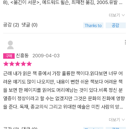
8), <옮긴이 서문>, 에드워드 윌슨, 최재천 옮김, 2005.​​유발 하
움이 되기도 하는) 통섭을 지향하면 이런 고민들이 없어질 날들
라리로 촉발된 '빅 히스토리'는 인류의 역사를 '역사학' 자체에 가
이 올지도 모르겠다. '우리아이가 달라졌어요' 나 범죄청소년이
더보기
두는 것이 아니라, 진화생물학과 기후생태학, 그리고 특히 하라리
나오는 프로그램을 통해 아이들이 부모들에게 어떻게 영향을 받
공감 (
2
)
댓글 (0)
에게는 '신'의 창조적 영역에 도전하는 미래적 인류의 과학기술
아서 어떻게 사는가를 보면서 '환경의 유전'을 볼 수 있고, 그 원리
과 접목해야 이해할 수 있는 역사적 관점이었다.언어와 신화에 의
가 유전자에 의한 생물학적 유전과도 비슷함을 본다. 분명 사회적
한 1차 '인지혁명'과 밀의 기생유전자에 속은 인류가 정착을 하
메뉴
이든, 자연적이든, 공통되는 큰 원리는 있고 이것이 통섭이라는
게 된 2차 '농업혁명', 그리고 현대의 3차 '과학혁명'을 통해 진화
신흥동
2009-04-03
생각을 해본다. 그러나 다방면에 걸쳐서 윌슨이 생물학에 근거하
해 온 '(호모) 사피엔스'는 '인공지능(AI)'으로 대표되는 미래 과학
여 비판을 하고 있는 것들이, 상당부분 공감가는 부분도 있었지만
기술을 발전시키면서 고대로부터 '신(神)'만이 기획하던 '영
혼란을 일으켰다. 과학자들의 학문 태도를 제시하고, 가령 '시인
근래 내가 읽은 책 중에서 가장 훌륭한 책이다.읽다보면 너무 어
생'의 길을 인간 스스로 열어갈 수 있게 될 것이라는 게 유발 하라
처럼 상상하고, 회계사처럼 실험하라'(정확한 표현은 기억안남)
려운 얘기도 많이 나오지만, 내용이 뻔한 쉬운 책보다 어려운 책
리의 '빅 히스토리'적 전망이다.우리의 지리학자 박정재 교수 또
는 것이나 과학자들의 지적 에너지가 부족하여 장인의 수준에서
을 보면 한 페이지를 읽어도 머리에남는 것이 있다.비록 정신 분
한 인류의 기원으로부터 진행되어 온 진화사 일체를 기후생태
벗어나지 못한다고 비판하는 점이나, 마지막 환경적 문제의 대처
열증이 정상이라고 할 수는 없겠지만 그것은 문화의 진화에 영향
적 지리학의 관점에서 돌아보며, [총,균,쇠](1997)의 제러드 다
까지도…전반에 걸쳐 작가의 방대한 지식에 놀라고, 공감할 수 있
을 준다. 독재, 종교의식 그리고 위대한 예술은 미친 사람의 망상
이아몬드와 [사피엔스](2011)의 유발 하라리가 이끄는 '빅 히스
는 부분도 분명 있었지만 단원마다 결론을 도출하는 점에서는 고
과 비전에서 나오기도 하기 때문이다. ( 261쪽 )우리는 무엇이고
토리'가 '인문학'이라기보다는 "인문학의 한 분과로서의 역사
더보기
개를 젖게 만드는 것이다. 세상의 모든 것을 설명 가능하다는 전
어디에서 왔으며 어디로 갈 것인가? 이런 주제에 대해 스스로 오
학 외에도 천문학, 지질학, 기상학, 해상학, 생물학, 인류학, 고고