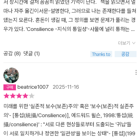
을 가지고 끝까지 읽었지만결국 안타까움과 역겨움 그리고, 과학
서 장시간에 걸처 꼼꼼히 읽었던 기억이 난다. 책을 읽으면서 얼
주고 샀는데. 솔직히 돈이 아깝다. -_-;;;이 책을 읽는데, 시간을
계에서 존경받는 인사가 이정도의 식견을 가지고 있다는 점에서,
마나 자주 옮긴이서문-설명한다, 그러므로 나는 존재한다를 들쳐
투자하는것보다, 이전에 즐겁게 읽다가, 시간이 없어서 잠시 중단
미래에 대한 절망마져 느껴진다. '통섭'이라는 좋은 뜻을 가진 불
댔는지 모른다. 혼돈이 생길 때, 그 정의를 보면 문제가 풀리는 경
했던 파인만의 물리학 강의를 보는게, 더 흥미롭고 재밌다.
교 용어를 이러한허접하고 황당한 주장에 대한 책의 제목으로 써
우가 있다. 'Consilience -지식의 통일성'-사물에 널리 통하는 원
서 그 용어를 더럽힌것은 안타까운 일이다.시대에 뒤진 노학자의
리로 학문의 큰 줄기를 잡고자 쓰여진 책. 즐겨보는 TV 프로그램
더보기
탐욕이 빚어낸 횡설수설에 다른 분들은아까운시간과 돈을 낭비
에 어떤 분이 나와서 음식에 들어있는 어떤 영양소와 그 작용, 음
공감 (
8
)
댓글 (1)
하지 않기 바란다.
식의 레시피 등을 설명하는데, 어떻게 그 많은 재료의 영양소를
알고, 음식맛도 좋게 할까, 다른 방면 전문가에게 조언을 구하기
도 할까 궁금했었다. 이 분은 이론과 기술적인 면은 물론 예술적
메뉴
인 부분까지 통달 하신 것 같다. 현대사회는 이런 사람, 이런 학문
beatrice1007
2025-11-16
을 요구한다. 그래서 미국 뿐 아니라 우리나라에서도 통합적인 기
초과학에 교육의 중심을 두는 대학이 생겨 나고 있다고 한다. 올
미래를 위한 '실존적 보수(보존)주의' 혹은 '보수(보존)적 실존주
바른 현상이다. 이를 통해 학문의 공통원리를 배우게 되고 시야가
의'- [통섭(統攝/Consilience)], 에드워드 윌슨, 1998.​​'통섭(統
넓어지기 때문이다. 이전의 과학은 이론을 못 따라오는 기술력이
攝/consilience)' : "서로 다른 현상들로부터 도출되는 '귀납'들
나 윤리성, 사회적 파장을 과학자뿐 아니라 다방면의 사람들이 자
이 서로 일치하거나 정연한 '일관성'을 보이는 상태"- [통섭](199
신의 지식에 갖혀 고민을 할 수 밖에 없었겠지만 (때로는 영역 싸