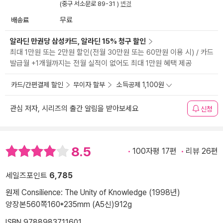
(중구 서소문로 89-31 )
변경
배송료
무료
알라딘 만권당 삼성카드, 알라딘 15% 청구 할인
최대 1만원 또는 2만원 할인(전월 30만원 또는 60만원 이용 시) / 카드
발급월 +1개월까지는 전월 실적이 없어도 최대 1만원 혜택 제공
카드/간편결제 할인
무이자 할부
소득공제 1,100원
관심 저자, 시리즈의 출간 알림을 받아보세요
신청
8.5
100자평 17편
리뷰 26편
세일즈포인트
6,785
원제 Consilience: The Unity of Knowledge (1998년)
양장본
560쪽
160*235mm (A5신)
912g
ISBN 9788983711601