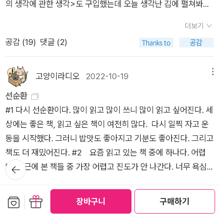
장하는 '귀납적'이자 '유물론'적인 규정인 것이다.​'예술'은 인류
30. 인간을 포함한 모든 포유류는 이기적 이해관계의 기초 위에
의 생각에 관한 생각>도 구입했는데 오늘 생각난 김에 펼쳐봐야
그는 사람들이 자연의 오묘함과 종의 변화 및 이 세계의 유래를
영웅의 여정과는 다른 (여성을 위한) 영웅의 여정의 구조를 제시
의 오래된 '본성' 중 하나인데, 예술에 대한 '해석'은 예술과 과학
사회를 형성한다. 개미 같은 사회성 곤충들은 카스트 제도와는 달
겠습니다. 과거에는 동물에게는 감정이 없다라는 쪽의 의견이 주
보지 못하는 이유가 여기에 있다고 여겼다.다윈은 사람들과 정반
하였다. 다만 『여신들』에서 캠벨이 말한 바를 실천하는 데 앞장선
더보기
의 교차점이며, '유전자'와 '문화'의 '공(共)진화'는 윌슨이 보기
리 인간은 공공의 선을 위해 자신의 위험을 감수하려고 하지 않는
류였는데 지금은 반대입니다. 진화론적으로 생각했을 때 감정이
대 방향으로 생물 세계를 관찰했다. 먼저 개체를 본 다음 그 안에
것일까? 다른 학문에서 흔히 보이는, 후속 세대가 선구자를 비판
공감 (
19
)
댓글 (2)
에 '뇌과학', '심리학', '진화생물학'의 "연구결과에 가장 잘 부합하
다. 오히려 자신의 에너지를 자신과 가까운 친족의 복지를 위해
어느 순간 갑자기 인간에게만 나타났을리 없습니다. 공포, 분노,
서 종의 집합을 찾아냈다. 철학 용어로 표현하자면 현상학으로 기
적으로 계승하여 학문을 발달시키는 것과 유사한 과정이 일어난
는 과정"([통섭], <10장>)이다.​​"윤리적 격률은 우리가 기다려
사용한다. 포유류에게 사회생활은 개인의 생존과 번식 성공률을
슬픔, 기쁨의 감정은 포유류에게 모두 나타나는 감정들입니다. 개
존의 본질론을 대체한 것이다. 우리는 성급하게 이 동물이 무엇인
것은 아닐까?모린 머독의 책을 읽으면서 한동안 잊고 있었던 캠
야 하는 신의 계시나 인간 세계 바깥에서 오는 천상의 메시지와
높이기 위한 하나의 장치이다. (302면) 31. 두 영역 간의 결정적
나 고양이를 키우는 사람은 이 주장에 동의하실 겁니다. 아잔
지 결정하거나 정의할 필요 없이 각각의 단일 개체가 실제로 어떻
고양이라디오
2022-10-19
메뉴
벨을 돌이켜보게 되었다. 캠벨의 저작과 만난 날은 2020년의 어
는 전혀 다르다. 또 그것은 정신의 비물질적 차원에서 울려 퍼지
인 차이점은 통섭이다. 즉 의학은 통섭을 행하고 있지만 사회과학
브라흐마 스님의 에세이입니다. 재밌게 읽었습니다. 아잔 브라흐
게 자라는지 관찰하면 그만이다.- P151이 지역에 분포가 비교적
선순환
느 날이다. 지금 구매리스트를 체크해보니 『천의 얼굴을 가진 영
는 독립적인 진리와도 다르다. 그것은 오히려 '뇌'와 '문화'의 '물리
은 그렇지 않다. 의학자들은 분자생물학과 세포생물학의 정합적
마의 명상에 관한 책도 생각난 김에 오늘 봐야겠네요. 예전부터
밀집된 곳이 있고 저 지역에도 분포가 비교적 밀집된 곳이 있다
#1 다시 선순환이다. 많이 읽고 많이 쓰니 많이 읽고 싶어진다. 세
웅』과 『신화의 힘』 중고를 산게 2020년 4월 18일이다. 캠벨과
적 산물'에 가깝다. 자연과학들에 대한 '통섭(統攝/Consilienc
토대를 믿는다. 그들은 건강과 질병의 요소들을 생물학, 물리학,
많이 들었던 책이라 한 번쯤은 읽어보고 싶은 책이었습니다. 기대
면, 이곳들은 종을 이룰 가능성이 높은 것이지 필연적으로 종을
상에는 좋은 책, 읽고 싶은 책이 여전히 많다. 다시 일찍 자고 운
만나기까지의 여정은 개연성이라곤 찾아볼 수 없는 여정이었다.
e)'적 관점에서 보면 윤리적 격률은 사회 계약의 원리들이 규칙들
화학의 수준까지 내려가서 연구하고자 한다. (318면) 32. 그들
보다는 별로였습니다. 생각보다 어렵고 번역도 나뻐서 읽기 힘들
이루는 것은 아니다. 그러니까 기존의 본질론이 중시한 본질을 우
동을 시작했다. 그러니 밥맛도 좋아지고 기분도 좋아진다. 그리고
그 시작은 2010년대 중반의 어느 날까지 거슬러간다, 그 무렵 헤
과 명령들로 굳어진 것에 지나지 않는다. 한 사회의 성원들이 다
(사회과학자들)은 독립된 칸막이에 자신만의 방을 만들어 놓고
었습니다. 주요 내용은 '분리된 지식을 통합하자. 그 중심에는 과
선 한쪽으로 미뤄 둔 다음, 종을 가정하지 않은 채 개체만을 본다.
책도 더 재밌어진다. #2 요즘 읽고 있는 책 중에 하나다. 어렵
이든 화이트의『메타 역사』라는 책과 만났다. 화이트의 책은 그 어
른 이들도 이에 따르기를 바라면서 기꺼이 공동선을 위해 받아들
각자의 방에서만 통하는 정확한 언어를 사용하려고만 하지 그런
학, 생물학이 있으리라.' 입니다. 동의하면서도 비판하고 싶은 부
개체가 얼마나 많은 변화를 일으키는지 마침내 어떻게 종을 형성
뒤로가
다. 최근에 본 책들 중 가장 어렵고 진도가 안 나간다. 너무 욕심
떤 역사책이나, 역사에 관한 역사책과도 다르다. 화이트의 주장을
이는 행동 코드들인 것이다.'- [통섭], <11장. 윤리와 종교>, 에드
작업을 좀처럼 다른 방들로 확장하려고 하지 않는다. (319면) 3
기
분도 있었습니다. 그런 내용의 리뷰를 쓰다가 말았는데 마무리 지
하는지 보는 것이다. 원래의 출발점과 전제를 뒤바꿈으로서 다윈
부리지 말고 매일 조금씩이라도 읽어나가야겠다.
요약하자면 역사는 역사가들이 세계관, 장르, 은유 기법으로 '플
워드 윌슨, 1998.​​이렇게 '생물학'과 '인문학'의 '통섭'으로 보는 '윤
3. 그들은 부족적 충성심에 쉽게 속박된다. 사회과학 이론의 가르
어야겠습니다. 일본 만화의 전설 데즈카 오사무씨의 만화들을
은 당시 많은 사람들이 곤혹스러워한 생물계의 복잡한 문제를 해
더보기
롯화'한 것이며, 역사는 과학보다는 문학에 가깝다는 것이다. 이
보관함담기
선물하기
리적 격률' 또한 '뇌'와 '문화'의 "물리적 산물"([통섭], <11장>)
침 중 많은 것들은 아직도 창시자들에 얽매여 있다. 만약 과학의
장바구니
구매하기
봤습니다. 우연히 <아돌프에게 고한다>를 본 후 좋아서 <붓다>
결했다.(...) 반면 다윈은 아예 이 체계를 멀리 던져 버리고 전혀
공감 (
20
)
댓글 (2)
런 화이트의 주장을 접하면서 이 책에 언급된 역사가와 역사철학
이 된다. "관념은 인간 두뇌라는 물질이 만든 최고의 '물질적 산
진보를 그 창시자들이 얼마나 빨리 잊혀지는가로 측정한다면 이
까지 봤습니다. 모두 역사를 바탕으로 허구를 첨가한 작품들입니
다른 시각으로 접근했다. 그는 말이 무엇인지, 낙타가 무엇인지처