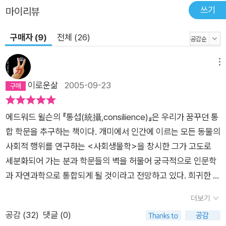
쓰기
마이리뷰
구매자 (9)
전체 (26)
메뉴
이로운삶
2005-09-23
에드워드 윌슨의 『통섭(統攝,consilience)』은 우리가 꿈꾸던 통
합 학문을 추구하는 책이다. 개미에서 인간에 이르는 모든 동물의
사회적 행위를 연구하는 <사회생물학>을 창시한 그가 고도로
세분화되어 가는 분과 학문들의 벽을 허물어 궁극적으로 인문학
과 자연과학으로 통합되게 될 것이라고 전망하고 있다. 희귀한 낱
말인 통섭(統攝)을 consilience의 번역어로 삼은 것은 윌슨이
더보기
의도한 “사물에 널리 통하는 원리로 학문의 큰 줄기를 잡고자”
공감 (
32
)
댓글 (0)
선택한 제목에 부합하기 때문이다. 그의 제자인 최재천교수의 옮