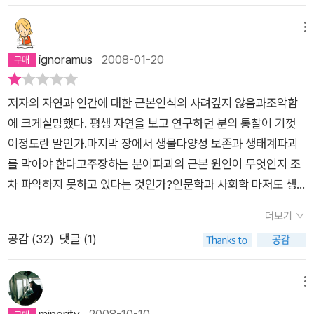
긴이 서문부터 흥미롭다. 뇌의 진화는 ‘생존의 뇌(survival brai
n)’, ‘감정의 뇌(feeling brain)’, ‘사고의 뇌(thinking brain)’의 세
메뉴
단계로 나뉜다고 하면서 뇌를 가진 다른 동물들과 다른 인간의 특
ignoramus
2008-01-20
성으로 네 번째 단계로 ‘설명의 뇌(explaining brain)’를 제안한
다. “‘설명하는 뇌’, 즉 통섭의 뇌는 인문학을 절대적으로 필요로
저자의 자연과 인간에 대한 근본인식의 사려깊지 않음과조악함
한다. 학문이란 인문학으로 시작하여 인문학으로 마무리하는 것
에 크게실망했다. 평생 자연을 보고 연구하던 분의 통찰이 기껏
이다. 분석은 과학적인 방법론을 사용하여 할 수 있지만 통섭은
이정도란 말인가.마지막 장에서 생물다양성 보존과 생태계파괴
결국 언어로 하는 것이기 때문이다. 말과 글을 갖고 있지 않은 동
를 막아야 한다고주장하는 분이파괴의 근본 원인이 무엇인지 조
물들도 발견과 분석을 할 수 있다. 다만 그들에게는 그들의 발견
차 파악하지 못하고 있다는 것인가?인문학과 사회학 마저도 생
을 꿸 실이 없을 뿐이다. 과학이 모든 학문을 통합할 것이라고 주
물과 물리과학에 의해 '통섭' (역자의 번역)될 것을 열망하는것은
장하지만 윌슨이 생각하는 과학은 다분히 인문학적 과학이다.”(1
더보기
일면 저자의 순진함 혹은 무지함을 나타내는 것도 같지만 다른 면
9) “인간의 역사는 끊임없이 신으로부터 자유로워지려는 자유
공감 (
32
)
댓글 (1)
으로는 과학자로서 저자의오만을 나타낸다고 밖에는이해할 수
의지의 몸부림과 다시 신에게로 돌아가려는 운명적인 믿음 사이
없다. 자본주의와 과학기술의 불행한 결합이 초래한 이 위험한 시
에서 벌어지는 서사시다. 나를 에워싸고 있는 세계를 올바로 인식
대에 인문학과 과학기술이 소통하여 그 방향과 속도를 인간의 목
메뉴
하고 그 속의 나 자신을 이해하려는 인간의 노력은 진정 아름다운
적에 맞게 지혜롭게 조절해야 한다는 점에서 서로간의 소통을 주
minority
2008-10-10