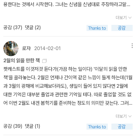
일해도 ‘노동자’로 인정받지 못합니다. 여성의 노동력은 남편의 소득
용한다는 것에서 시작한다. 그녀는 신념을 신념대로 주장하라고말한
싶을 때 읽어야겠다. 아마 이 책을 읽으면 현재의 삶이 더 행복하게 느
을 보조하는 활동으로 규정되고, ‘저비용 고 비율’로 취급합니다. 세계
다. 연구자 자신도 특정 부분에 끌리고 있음을 인정하라고 말한다.‘과
껴질 것 같다. ''나라면 다르게 행동할 수 있다' 고 생각하는 사람은 인
더보기
시장은 ‘가정주부화’된 여성의 노동력을 착취합니다. 기업들은 최대
학’이라는 커튼 뒤에 숨지 말고 밖으로 나오라고 말한다. 진화심리학
생의 진짜 바닥에 내려가 보지 않은 사람이다. 그는 '영웅들이 없는 세
공감 (
37
)
댓글 (2)
의 이윤을 남기기 위해서 상품 대부분을 제3세계 여성으로 생산합니
자들이 우리들에게 남성과 여성이어떻게 다른지 알려주겠다고 말할
계' 에서 숨을 거둘 필요가 없었던 사람이다.' -p134 아마
다. 남아시아와 동남아시아 여성은 ‘높은 생산성을 가진 노동력’을 가
때, 그들은 대개 문화적 신화 만들기에 가담하고 있다는 점 그리고 그
도 홉스의 <리바이어던>과 마키아벨리의 <군주론>은 현실 세계를
지고 있지만, 적정한 생활임금조차 보장받지 못합니다. *
들이특정한 사회적 이념을 지지하기 위해 자신들이 하고 있는 이른바
로쟈
2014-02-01
메뉴
더 객관적으로 이해하기 위해서 읽으면 좋을듯 싶다. 번역
[품절] 로버트 H. 프랭크, 필립 쿡 《승자독식사회》(웅진지식하우스,
‘과학’을이용한다는 점이다. 이 이념의 핵심은, 자식을 가능한 많이남
에 문제가 있는듯 보이지만 로버트 라이트의 진화심리학 입문서인 <
2월의 읽을 만한 책
2008) 국제노동분업은 생산성을 향상할 뿐만 아니라 승자독식 시
기라는 진화적 명령으로 연애 행동(이른바 ‘짝짓기 행동’)의 모든 면
도덕적 동물>도 담아놔야겠다. 가상현실 게임의 위험성에
팟캐스트를 이것저것 듣다가(가끔 하는 일이다) '이달의 읽을 만한
장(Winner-Take-All)을 조장하기도 합니다. 매우 단순한 작업을 반
을 설명할 수 있다는 믿음이다. 다시 말해, 연애는 섹스의 문제고, 섹
대해서 초현실적이면서도 유머러스하게 다룬 영화 <엑시스텐즈>도
책'을 골라놓는다. 2월은 언제나 간이역 같은 느낌이 들게 하는데(1월
복적으로 하는 가난한 여성 노동자들은 ‘패자’가 되고, 그녀들의 노동
스는 아기를 만드는 문제다. (21쪽) 나 역시 젠더와 성에 대해 진화심
보고 싶다. 마지막으로 옮긴이의 글에서 한 단락을 옮겨 적으로 페이
과 3월의 광채에 비교해보더라도), 생일이 들어 있지 않다면 2월에
을 관리 감독하는 남성들은 ‘승자’가 됩니다. 승자독식 시장 속에서 여
리학자들이말하는 방식들 가운데 특정 부분을 선택적으로 보고하고
퍼를 마친다. 존 그레이는 이런 답을 내놓을 것 같다. 삶에 대한 성의
대한 기억은 대부분 졸업과 관련한 기억일 테다. 따로 졸업할 것도 없
성은 거대 자본의 이윤추구에 동원되어 노예 노동을 감수하며 생계를
있음을 잘 알고 있다. 그들처럼 내 동기도 이념적이다. 하지만 차이가
있는 태도는 삶에 의미를 부여하고 의지를 투사할 때 생기는 것이 아
어 이번 2월도 내겐 봄학기를 준비하는 정도의 의미만 갖는다. 그러
이어나갑니다. 자유주의 페미니즘, 마르크스주의 페미니즘은 열악한
있다면 나는 내가 객관적인 주장을 제시하고 있다고 주장하지 않는다
니라, 오히려 그러한 의미와 의지를 걷어낼 때 갖게 되는 것이라고 말
니 책을 더 많이 읽어야 할 테다. 2-3일 짧은 달이지만 책은 그 2-3일
노동환경에서 생활하는 제3세계 여성들에 대해 진지하게 이야기하지
는 것이다. (34쪽) 언론의 자유가 있는 나라에서는, 상상할 수 있는
더보기
이다. 변치 않은 자아, 영원한 진리, 절대적인 도덕의 추구는 모두 ‘영
을 더 채우고도 남을 만큼 읽어야 하지 않을까. 그런 각오로 골라본다.
않습니다. 미즈는 제3세계 여성 문제를 미온적으로 바라보는 자유주
가장 불쾌한 생각조차 박해받지 않고 말할 자유가 있다. 그러니남성
공감 (
39
)
댓글 (1)
원 무궁한 무언가‘를 향한 것이다. 이는 ‘이상‘을 ‘실재‘라고 믿고, 현
1. 문학예술 정이현 작가가 고른 책은 이장욱의 <천국보다 낯선>
의 페미니즘과 마르크스주의 페미니즘의 한계를 지적합니다. 또 그녀
의 공격성과 여성의 조신함을 기본축으로 하는 성 문화를 예찬하고
실의 변화하고 유한한 것들을 ‘허상‘ 이라고 믿게 만든다. 존 그레이는