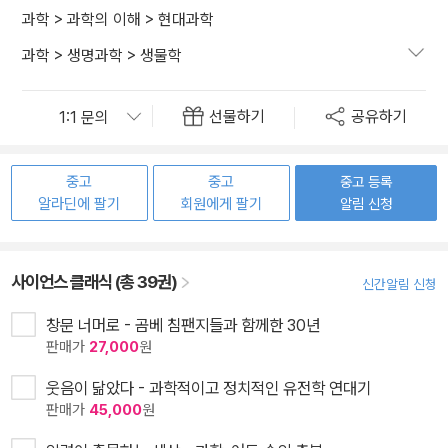
과학
>
과학의 이해
>
현대과학
과학
>
생명과학
>
생물학
선물하기
공유하기
중고
중고
중고 등록
알라딘에 팔기
회원에게 팔기
알림 신청
사이언스 클래식 (총 39권)
신간알림 신청
창문 너머로 - 곰베 침팬지들과 함께한 30년
판매가
27,000
원
웃음이 닮았다 - 과학적이고 정치적인 유전학 연대기
판매가
45,000
원