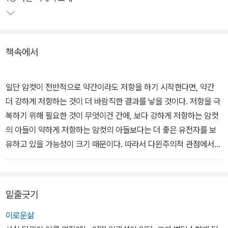
하고 있다.
진화 심리학은 아직 걸음마 단계라 할 수 있지만, 더 많은 체계화와 연
책속에서
구가 요망되는 전도유망한 학문이다. 저자는 이 책에서 일부일처제는
남자와 여자중 누구에게 자연스러운가? 부모는 왜 자식을 편애하는
가? 지위 상승에의 욕망은 어디에서 오는 걸까?...에 대해서 답하고
일단 암컷이 전반적으로 약간이라도 저항을 하기 시작한다면, 약간
있다. 특히, 도덕의 기원에 주목하여 성, 사랑, 결혼, 이타심, 경쟁 등
더 강하게 저항하는 것이 더 바람직한 결과를 낳을 것이다. 저항을 극
을 진화심리학의 관점에서 재조명한다.
복하기 위해 필요한 것이 무엇이건 간에, 보다 강하게 저항하는 암컷
의 아들이 약하게 저항하는 암컷의 아들보다는 더 좋은 유전자를 보
유하고 있을 가능성이 크기 때문이다. 따라서 다윈주의적 관점에서
보면, 암컷의 수줍음은 그 자체가 일종의 보상이다. (p.89 중에서)
밑줄긋기
이로운삶