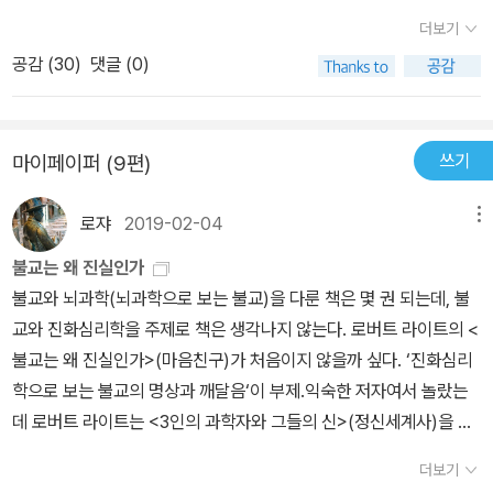
유전자는 우리가 그런 특성을 '배울' 수 있는 기반을 마련해 주고 특정
더보기
상황에서 특정 감정을 불러 일으킴으로써 우리에게 영향을 줄 뿐이
공감 (
30
)
댓글 (0)
다. (어머니는 자기 자식에게 무한한 사랑을 느낀다. 그런 감정을 단
지 당연하다고만 말하기에는 우리의 호기심이 너무크다.)이 책의 전
반부는 남년관계에 있어서의 진화의 역할에 후반부는 더 넓은 범위의
쓰기
마이페이퍼 (9편)
사회 교제에 있어서의 진화의 역할에 대해 다룬다. 이야기가 다윈의
일생을 따라가며 전개되는 것도 흥미롭다. 진화론의 아버지를 관찰대
로쟈
2019-02-04
메뉴
위에 올려놓고 그에게서 진화의 흔적을 찾는 것은 또 다른 재미를 안
겨준다.
불교는 왜 진실인가
불교와 뇌과학(뇌과학으로 보는 불교)을 다룬 책은 몇 권 되는데, 불
교와 진화심리학을 주제로 책은 생각나지 않는다. 로버트 라이트의 <
불교는 왜 진실인가>(마음친구)가 처음이지 않을까 싶다. ‘진화심리
학으로 보는 불교의 명상과 깨달음‘이 부제.익숙한 저자여서 놀랐는
데 로버트 라이트는 <3인의 과학자와 그들의 신>(정신세계사)을 필
두로 하여 진화심리학 소개서 <도덕적 동물>(사이언스북스)로 널리
더보기
이름을 알린 과학 저널리스트이다(이후에 <넌제로>와 <신의 진화>