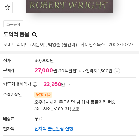
소득공제
도덕적 동물
로버트 라이트
(지은이),
박영준
(옮긴이)
사이언스북스
2003-10-27
정가
30,000원
27,000
판매가
원
(10% 할인) +
마일리지 1,500원
22,950
카드최대혜택가
원
수령예상일
양탄자배송
오후 1시까지 주문하면 밤 11시
잠들기전 배송
(중구 서소문로 89-31 )
변경
배송료
무료
전자책
전자책 출간알림 신청