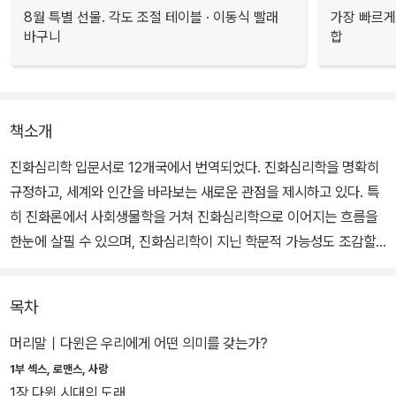
8월 특별 선물. 각도 조절 테이블 · 이동식 빨래
가장 빠르게
바구니
합
책소개
진화심리학 입문서로 12개국에서 번역되었다. 진화심리학을 명확히
규정하고, 세계와 인간을 바라보는 새로운 관점을 제시하고 있다. 특
히 진화론에서 사회생물학을 거쳐 진화심리학으로 이어지는 흐름을
한눈에 살필 수 있으며, 진화심리학이 지닌 학문적 가능성도 조감할
수 있다.
목차
진화심리학은 진화론을 통해 인간의 본성을 파악하는 학문이다. 다윈
과 프로이트의 만남이라고 하면 이해가 쉬울 것이다. 진화심리학은
머리말｜다윈은 우리에게 어떤 의미를 갖는가?
사회생물학이 (유전적 결정론 또는 생물학적 결정론 때문에) 받았던
1부 섹스, 로맨스, 사랑
비난을 극복하고 심리학 및 철학과의 만남을 통해 인간 본성에 접근
1장 다윈 시대의 도래