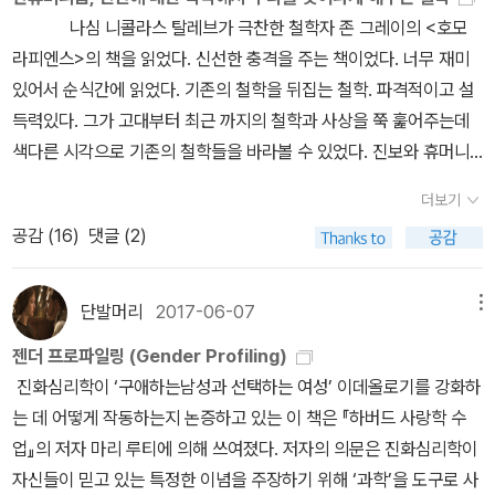
자본주의 분업 체제에서 노동이 소외되는 것은 추세적으로 나타나는
나심 니콜라스 탈레브가 극찬한 철학자 존 그레이의 <호모
현상입니다. 자동화의 진전과 글로벌 아웃소싱의 확산은 노동비용을
라피엔스>의 책을 읽었다. 신선한 충격을 주는 책이었다. 너무 재미
낮춰 자본의 효율성을 높여왔습니다. 마리아 미즈는 제3세계 국가를
있어서 순식간에 읽었다. 기존의 철학을 뒤집는 철학. 파격적이고 설
자본주의 세계 경제에 통합시키는 ‘신국제노동분업’ 전략이 제3세계
득력있다. 그가 고대부터 최근 까지의 철학과 사상을 쭉 훑어주는데
여성의 존재를 ‘가정주부’로 규정하게 만든다고 주장합니다. 제3세계
색다른 시각으로 기존의 철학들을 바라볼 수 있었다. 진보와 휴머니
여성 노동 문제는 세계 자본주의의 노동분업 구조 속에서 이해해야
즘에 대한 환상을 철저하게 깨부셔주는 위험한 철학자 존 그레이. 하
합니다. 여성은 기본적으로 가정주부라고 하는 이런 신비화는 새로
더보기
지만 그의 철학이 우리가 추구하고 믿고 있는 이상보다 현실 세계를
운 국제노동분업의 우연한 부산물이 아니다. 이는 이 노동분업을 순
공감 (
16
)
댓글 (2)
더 잘 설명하는 것은 아닐까 싶다. 이 책을 읽으면서 존 그레이의 저
조롭게 기능하게 만드는 필수적인 전제조건이다. 이는 세계시장을 위
서들을 더 읽고 싶다고 생각했다. 그리고 버트런드 러셀의 책들도 더
해 착취 혹은 극도의 착취를 당하고 있는 노동력의 상당 부분을 보이
읽고 싶다. 쇼펜하우어의 책들도 읽어보고 싶다. 존 그레이가 말하길
단발머리
2017-06-07
메뉴
지 않게 만든다. 가정주부화는 저임금을 정당화한다. 여성이 조직화
쇼펜하우어는 휴머니즘을 처음 비판한 사람이었고 백 년 전만 해도
되지 못하도록 한다. 여성을 개별화한다. 이는 관심을 여성에 대한 성
젠더 프로파일링 (Gender Profiling)
매우 영향력이 있었다고 한다. 하지만 가장 읽어보고 싶은 철학자는
차별적이고 가부장적인 이미지로, 말하자면 남성의 부양을 받는 ‘진
진화심리학이 ‘구애하는남성과 선택하는 여성’ 이데올로기를 강화하
데이비드 흄이다. 흄의 경험주의, 회의주의 사상을 접해보고 싶다. 그
짜’ 가정주부로 쏠리게 만든다. 가정주부화는 대다수 여성에게 실현
는 데 어떻게 작동하는지 논증하고 있는 이 책은 『하버드 사랑학 수
리고 니체의 초기 저작 <비극의 탄생>도 읽고 싶다.
될 수 없는 일일 뿐 아니라, 여성해방의 관점에서 보면 자기 파멸적인
업』의 저자 마리 루티에 의해 쓰여졌다. 저자의 의문은 진화심리학이
<콜리마 이야기>는 북동 시베리아의 수용소 콜리마에서 1
모습이기도 하다. (4장 261~262쪽) ‘가정주부’가 된 여성은 열심히
자신들이 믿고 있는 특정한 이념을 주장하기 위해 ‘과학’을 도구로 사
7년을 보낸 샬라모프가 쓴 책이다. 최악의 상황을 간접체험해 보고