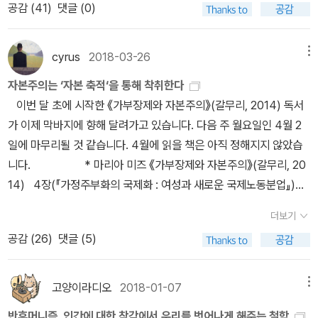
공감 (
41
)
댓글 (0)
도 번역되었다). 그가 불교에 관심을 갖고서 프린스턴대학에서 일반
대중을 상대로 ‘불교와 현대심리학‘을 강의했고 책은 그 결과물이다.˝
인간이 괴로움을 겪는 근본 원인이 세계를 있는 그대로 명료하게 보
cyrus
2018-03-26
메뉴
지 못하는 미망 때문임을 진화심리학의 렌즈로 살핀 뒤, 미망을 걷고
자본주의는 ‘자본 축적‘을 통해 착취한다
괴로움을 줄이는 실제적 처방으로 불교의 마음챙김 명상에 주목한다.
이번 달 초에 시작한 《가부장제와 자본주의》(갈무리, 2014) 독서
그밖에 공과 무아, 열반과 깨달음 등 불교의 주요 주장에 담긴 진리성
가 이제 막바지에 향해 달려가고 있습니다. 다음 주 월요일인 4월 2
을 형이상학과 도덕, 인간 행복의 차원에서 살핀다.˝도올 선생의 불교
일에 마무리될 것 같습니다. 4월에 읽을 책은 아직 정해지지 않았습
강의를 유튜브에서 보다가 불교 관련서도 몇 권 장바구니에 넣고 부
니다. * 마리아 미즈 《가부장제와 자본주의》(갈무리, 20
모님 댁을 찾으며 이 책도 손에 들었다. 주말에는 책이사도 해야 하는
14) 4장(『가정주부화의 국제화 : 여성과 새로운 국제노동분업』)은
데 책장을 비우기 전에 마음부터 비워야겠다...
‘여성의 가정주부화’ 문제가 제3세계 여성의 삶과 노동에 미치는 영
더보기
향을 설명합니다. 18세기 자본주의 진전으로 일터와 주거가 분리된
공감 (
26
)
댓글 (5)
근대 가족이 형성되면서 남자는 나가서 일하고 여자는 가사와 육아를
담당하는 ‘분업’이 이뤄졌습니다. 자본주의 세계 경제는 여러 가지 경
제적인 이점에도 불구하고 선진국을 정점으로 수직적 국제 분업체제
고양이라디오
2018-01-07
메뉴
를 가속하여 제3세계를 주변부로 편입시키는 결과를 가져왔습니다.
반휴머니즘, 인간에 대한 착각에서 우리를 벗어나게 해주는 철학