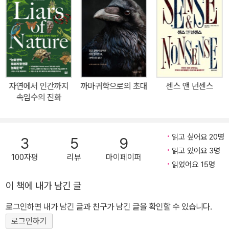
>를 운영하고 있다. 현재 뉴욕에 있는 유니언 신학대학의 과학 및 종
교 객원교수이며 뉴저지 주 프린스턴에서 아내와 두 딸과 함께 살고
있다.
자연에서 인간까지
까마귀학으로의 초대
센스 앤 넌센스
속임수의 진화
읽고 싶어요 20명
3
5
9
읽고 있어요 3명
100자평
리뷰
마이페이퍼
읽었어요 15명
이 책에 내가 남긴 글
로그인하면 내가 남긴 글과 친구가 남긴 글을 확인할 수 있습니다.
로그인하기