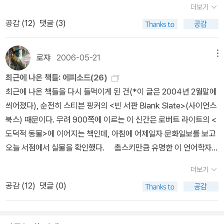
은 로랑 베그의 <도덕적 인간은 왜 나쁜 사회를 만드는가>(부키, 20
은 자본주의적 축적 과정에 필수적인 것이지, 주변적인 것이 아니다.
치는 효과는 문화의 효과에 비해 작았다.” 총 서른한 가지 자질에 대
더보기
대지 않은 풍토 때문이다. 한국일보는 과학책을 통해 교양의 폭을 넓
13)다. '이 책은 인간에게 도덕적 열망이 있다는 점을 긍정한다. 그러
자본주의는 그 축적 모델을 유지하기 위해 남녀관계를 이용하고, 강
한 선호도를 조사한 결과, 선호도에 나타나는총 차이 가운데 성차이
공감 (
12
)
댓글 (3)
히기 위한 시리즈 '과학을 읽다' 연재(8월15일자부터 과학면 게재)를
나 칸트와 같이 도덕적이어야 하기 때문에 도덕적으로 살아간다고 말
화시키고, 심지어 발명해내야 했다. 세계 모든 여성이 ‘자유로운’ 임금
로 설명할 수 있는 것은 2.4퍼센트에 불과했다. (99쪽) 버스의 학술
앞두고 좌담회를 열었다. 우수과학도서를 선정하고 저술을 지원하는
하지는 않는다. 그렇다고 공리주의자들처럼 많은 사람들에게 이익이
노동자, ‘자유로운’ 주체가 된다면, 이윤을 착복하는 것이 상당히 어렵
논문에서 배우자감에서 바라는 열여덟 가지 자질에 대한 비교문화적
과학문화재단의 나도선 이사장, 인기 과학책 저자인 최재천 이화여대
되기 때문에 도덕적인 것이 옳다고 말하지도 않는다. 대신 인간의 도
로쟈
2006-05-21
메뉴
게 될 것이다. 이것이 제3세계에서부터 제1세계까지 가정주부, 노동
연구에서 남성과 여성 모두 ‘상호 끌림 – 사랑’, ‘신뢰성’, ‘정서적 안정
석좌교수, 과학도서 전문 출판사인 승산의 황승기 대표가 자리를 함
덕적 심성을 사회심리학적 관점에서 분석한다. 도덕적으로 행동해야
자, 농민, 창녀 등 모든 여성이 공유하는 점이다. (5장 363쪽) ‘불평
과 성숙함’ 그리고 ‘긍정적 성향’을 가장 중요한 네 가지로 꼽았을 뿐
최근에 나온 책들: 에피소드(26)
께 했다.=과학책이 베스트셀러가 되는 경우가 적습니다. 과학책을 많
한다는 생각은 우리가 속한 집단과 사회에서 밀려나지 않으려는 본능
등한 남녀관계’ 구조 속에서 이루어지는 여성에 향한 남성의 폭력과
만 아니라, 남성들과 여성들은 이 자질들을 같은 순서로 선호했다. 그
최근에 나온 책들을 다시 들먹이게 된 건(*이 글은 2004년 2월말에
이 안 읽는 이유가 뭘까요?나도선 과학문화재단 이사장=과학책만의
적 노력에서 나왔다는 것이다. 따라서 도덕적 행위의 동기는 선하지
노동 착취는 ‘자본주의적 축적’을 위한 수단이 됩니다.
럼에도 불구하고, 버스는 대중서에서는 남녀 사이에 보편적 성차이가
씌어졌다), 순전히 스티븐 핑커의 <빈 서판 Blank Slate>(사이언스
문제가 아니라 전반적으로 책을 잘 안 읽는 게 문제입니다.황승기 승
도 악하지도 않고 이기적이지도 이타적이지도 않은 중성적인 것이라
있다고 주장한다. 버스의책은 여성들은 무엇보다 돈(그리고 지위)를
북스) 때문이다. 무려 900쪽에 이르는 이 신간은 로버트 라이트의 <
산출판 대표=요즘은 그래도 웬만큼은 팔립니다. '파인만의 QED(양
고 말한다.' 도덕적 본성, 내지는 진화심리학적 도덕론에 관한 책도
원하는 반면 남성들은무엇보다 젊음(그리고 아름다움)을 원한다는
도덕적 동물>에 이어지는 책인데, 아침에 어제일자 문화일보를 보고
자전기역학) 강의'를 출판할 때 이렇게 어려운 걸 교양서로 냈다니까
떠오르는데, 제임스 레이첼스의 <동물에서 유래된 인간>(나남, 200
개념에 의존하고있다. (102쪽) 무엇 때문일까. 왜 진화심리학자들은
오늘 서점에서 실물을 확인했다. 촘스키만큼 유명한 이 언어학자
언론에서 전혀 다루지 않았는데 1만7,000권이나 나갔죠. 이공계 출
9), 로버트 라이트의 <도덕적 동물>(사이언스북스, 2003)이 그 '초
자신들의 연구를 특정한 방향으로만 해석하는 것일까. 왜같은 데이터
혹은 인지과학자의 책들은 <언어 본능>(그린비, 1998)이 번역돼 있
신 중 양자전기역학을 어려워했던 이들이 읽는 것 같아요(*의외로 많
기' 저작들이다. 3. 사회과학 왕상한 교수가 추천한 책은 장병윤의
더보기
를 가지고, 정반대의 결론을 도출하는 것일까. 그이유는 무엇일까. 저
지만(*2004년 소소에서 재출간됐다), 더 많이 번역소개되어야 한
이 나갔군! 교양물리학 전도사로서 파인만은 가히 '천재적'인데, 그의
<미래를 여는 대안적 실험>(옐로스톤, 2013)이다. '인류의 2대 위기
공감 (
12
)
댓글 (0)
자는 이렇게 설명한다. 진화심리학이라는 분야는 남녀에 대한 문화
다. 다니엘 데넷과 함께 '핀커의 모든 책'이라 할 만큼 그의 책들은 수
책들이 원래부터 많이 나간 건 아니었다. <파인만씨, 농담도 잘하시
로 거론되는 에너지와 식량. 인류는 이 외에도 현실적으로 심각한 문
적가정들을 토대로 가설을 세우고 이러한 가설의 타당성을 입증하기
준있는 지식과 교양, 그리고 유익한 문제의식으로 넘쳐난다. 이런 교
네!>(사이언스북스, 2000) 같은 경우 나는 <파인만씨, 농담도 정말
제 앞에 직면해 있다. 모든 것이 그러하듯 문제를 제기하고 비판을 하
위해 증거를 조작하는 데 망설임이 없는 ‘과학’인 것이다. (105쪽)
양서들은 우리를 똑똑하게 만들거나, 적어도 똑똑해진 것 같다는 인
잘하시네요!>(도솔, 1989)로 읽었었는데, 그때만 해도 별로 재미를