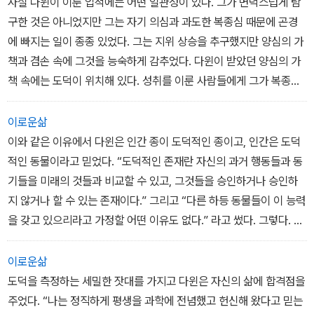
사실 다윈이 이룬 업적에는 어떤 일관성이 있다. 그가 변덕스럽게 탐
구한 것은 아니었지만 그는 자기 의심과 과도한 복종심 때문에 곤경
에 빠지는 일이 종종 있었다. 그는 지위 상승을 추구했지만 양심의 가
책과 겸손 속에 그것을 능숙하게 감추었다. 다윈이 받았던 양심의 가
책 속에는 도덕이 위치해 있다. 성취를 이룬 사람들에게 그가 복종을
표시했던 그 밑으로는 사회의 공격에 대비한 결연한 방어 의지가 있
다. 그가 친구들에 표했던 교감 그 밑으로는 용의주도한 정치적 동맹
이로운삶
이 있다. 얼마나 대단한 동물인가!-454쪽
이와 같은 이유에서 다윈은 인간 종이 도덕적인 종이고, 인간은 도덕
적인 동물이라고 믿었다. “도덕적인 존재란 자신의 과거 행동들과 동
기들을 미래의 것들과 비교할 수 있고, 그것들을 승인하거나 승인하
지 않거나 할 수 있는 존재이다.” 그리고 “다른 하등 동물들이 이 능력
을 갖고 있으리라고 가정할 어떤 이유도 없다.” 라고 썼다. 그렇다. 이
런 의미에서 우리는 도덕적이다. 적어도 우리에게는 진실되고 반성된
삶을 살 수 있는 기술적 능력이 있다. 우리에게는 자기 인식, 기억, 통
이로운삶
찰력, 판단력이 있다. 그러나 최근 수십 년 동안 진화론적사상은 우리
도덕을 측정하는 세밀한 잣대를 가지고 다윈은 자신의 삶에 합격점을
로 하여금 '기술적' 이라는 단어를 강조하도록 이끌었다. 오랜 기간에
주었다. “나는 정직하게 평생을 과학에 전념했고 헌신해 왔다고 믿는