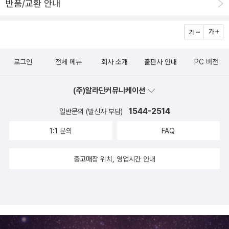
는 것은 쉽지만 그 대안을 제시하는 건 쉽지 않다. 이 책은 이론서가
반품/교환 안내
중학교때 『화성에서 온 남자 금성에서 온 여자』를 정독했다. 남자들
상을 남긴다. 그러니 읽을 도리밖에(물론 분량에 대해선 할말들이 있
보지 못하던 책이었다. 책은 내용으로만 승부하는 게 전혀 아닌 것.)
아니다. 직접 현장을 찾아가 대안적 삶을 실천하고 있는 사람들의 활
은 혼자 있고 싶을 때 동굴로 들어간다는설명이 옳다고 굳게 믿었고,
을 수도 있지만)... 예전에 어느 분이 번역중이라는 정보를 알려주신
최재천 이화여대 석좌교수=이공계 출신과 수험생 덕분에 과학책들
동을 담았다. 오랫동안 생태와 대안적 삶에 대해 관심을 갖고 귀농의
그 연장선장에서 남자와 여자는 다르다고,다르게 생겨 먹었다는 주장
바 있기 때문에 책의 출간에 크게 놀라지는 않았지만, 그렇다고 출간
이 팔리죠. 문제는 번역서에 비해 국내 저술서가 너무 빈약하다는 점
꿈을 간직하고 있는 저자의 시각과 탐색 결과가 흥미롭다.'는 소개다.
을 의심하지 않았다. 남자는 성적으로 갑자기 확! 돌아(?)버리는 경우
소식이 반갑지 않을 수는 없었다. 하지만, 동시에 좀 찜찜한 마음이 들
입니다. 많은 책들이 정작 과학내용이 없고 거의 만화 수준입니다. 쉽
전형구 위원이 고른 책은 오형규의 <경제학, 인문의 경계를 넘나들
로그인
전체 메뉴
회사 소개
출판사 안내
PC 버전
가 있는데, 그때 남자의 그 욕구, 그 성욕이란 건 도대체 어찌할 수 없
었는데, 그건 책값(40,000원)보다는 책제목 때문이다. 물론 책값이
게 쓴다고 알맹이는 빼놓고 냄새만 풍긴다면 과학책이 아니죠.=하지
다>(한국문학사, 2013). 소개에 따르면, '비전공자들이 알기 쉽게 이
는 거라는 이야기를 들으며 컸고, 방법은 여자가 조심하는 것 뿐이라
원서보다 두배 가까이 비싼 건 부담스럽지만(원서의 경우 핀커의 모
만 그렇게 저술할 수 있는 분들이 적죠.나 이사장= 과학에서 성공한
해할 수 있도록 일상생활, 역사, 문화와의 접목을 통해 정리한 경제학
(주)알라딘커뮤니케이션
는 설명을 마음에 새기며 자랐다. 이세상 모든 남자가 섹스에 목매달
든 책은 염가본이 나와 있고, 또 중고로는 더 싸게 구입할 수 있다), 로
과학자가 대중 과학서를 쓰는 데 관심을 가져야 해요. 과학자들이 그
입문서 내지는 안내서이다. 또한 유연한 사고의 확장을 위해 학문 간
지 않는다는 것, 섹스를 좋아하는 여자도 있다는 걸 알게 된 건 비교적
크의 'tabula rasa'를 의역했다는 'blank slate'를 꼭 '빈 서판'으로
1544-2514
일반문의 (발신자 부담)
쪽으로는 인식을 못하고, 능력을 개발하지 않기도 했죠. 사실 연구자
의 융합과 통섭의 지식을 다루고 있는 책이기도 하다.' 한 권 더 덧붙
최근이다. 자동차, 좋은 직장, 신용카드가 아니더라도 여자를 유려하
옮겨야 했는지는 아쉬움이 남는다(제목은 책의 얼굴이거늘). 잘 아는
로 성공하려면 다른 데 눈을 못 돌리는데, 원로들이 책 쓰는데 좀더 참
이자면, 노명우 교수의 <세상물정의 사회학>(사계절출판사, 2013)
1:1 문의
FAQ
게 유혹하는 남자가 있다는 걸 알게 된 것도, 자랑할 만한 것이 없는
바대로, '타불라 라사'(혹은 창비식 표기로 '타불라 라싸')는 '백지(상
여했으면 합니다. 이런 의미에서 과학문화재단은 과학문화총서를 기
까지 결들여 읽어봐도 좋겠다. '임금을 받아 생활하는 월급쟁이 노동
평범한 남자에게 미친듯이 돌진하는 어떤 예쁜 여자가 있다는 걸 알
태)'란 뜻이고, 모든 철학교양서 및 교과서에 그렇게 나와 있다. 그러
획하고 있습니다.최 교수=대중활동을 많이 하는 저는 막말로 '골 빈
자 교수로서 스스로가 평범한 세속적 존재임을 자각하고, 누구나 살
중고매장 위치, 영업시간 안내
게 된 것도, 예쁘지 않은데도 자신만의 특별한 매력으로 남자를 줄 서
니 그냥 '타불라 라사'라고 하든가(이게 차라리 '서판'이란 말보다는
과학자'로 꼽힙니다. 연구나 하라는 핀잔도 많이 들었죠. 물론 연구에
면서 겪는 세상 경험과 희로애락의 감정을 채집하고 궁리하며 ‘세상
게 만드는 여자가 있다는 걸 알게 된 것도, 모두 다 최근의 일이다. 아
친숙하다), '백지(상태)'라고 하는 것이 더 낫지 않았을까 싶다. '서
분ㆍ초를 다투는 분야에선 맞는 말입니다. 하지만 제 분야는 아주 길
물정의 사회학’을 시도했다'는 소개에 걸맞게 '세속사회학'의 한 견본
니, 어쩌면나는 이미 알고 있었을 수도 있다. 다만‘구애하는 남성과
판'이란 말은 글씨를 쓰는 판이 아니라, 글씨를 쓸 종이를 깔아놓기 위
게 연구하는 분야이니 대중활동을 해도 되지 않겠습니까. 과학문화
을 보여준다. 4. 자연과학 이한음 위원이 추천한 책은 한겨레신문의
선택하는 여성’의 이데올로기 밖에 있는남성과 여성을 나도 모르게
한 판을 말한다. 이게 원의에 맞는 것인지도 좀 의심스럽지만, 그럴 경
특임교수제를 만들어 대중활동을 업적으로 평가하면 실효가 있을 것
조홍섭 환경전문 기자의 <자연에는 이야기가 있다>(김영사, 2013)
‘예외로’ 인식한 것일 수도 있다. 남성은 성에 적극적이고, 적극적이어
우에라도 '글씨판' 같은 말 대신에, 잘 쓰지 않는 '서판'을 번역어로 선
입니다. 또 과학자뿐 아니라 전문 과학 저술가층을 두텁게 해야 합니