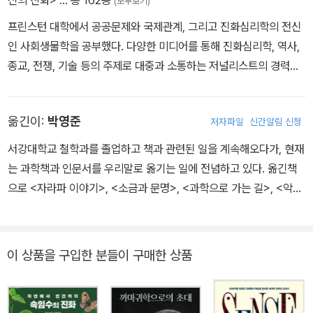
신의 진화>
… 총 162종
(모두보기)
틀림없다.
프린스턴 대학에서 공공문제와 국제관계, 그리고 진화심리학의 전신
인 사회생물학을 공부했다. 다양한 미디어를 통해 진화심리학, 역사,
종교, 전쟁, 기술 등의 주제로 대중과 소통하는 저널리스트의 경력을
쌓아왔다. <뉴요커> <애틀랜틱> <타임> <뉴리퍼블릭> 등 주요 잡
지에 칼럼을 기고했으며 <사이언스> 기자로 근무하며 쓴 과학, 기술,
옮긴이:
박영준
저자파일
신간알림 신청
철학에 대한 칼럼으로 ‘미국 잡지상’을 수상했다. 첫 번째 저서인 『세
과학자와 그들의 신』(1989)이 ‘전미 도서비평가 협회상’을 수상하며
서강대학교 철학과를 졸업하고 책과 관련된 일을 계속해오다가, 현재
주목받는 저술가로 부상했다. 그의 두 번째 책 『도덕적 동물』(1994)
는 과학책과 인문서를 우리말로 옮기는 일에 전념하고 있다. 옮긴책
은 12개 국어로 번역되면서 진화심리학을 대표하는 지식인으로 자리
으로 <자라파 이야기>, <소금과 문명>, <과학으로 가는 길>, <악마
를 굳혔다. 그 밖에 『넌제로』(2001) 『신의 진화』(2009) 등의 저서
가 준 선물 감자이야기>, <지구가 지글지글> 등이 있다.
가 있다. 펜실베이니아 대학 심리학부와 프린스턴 대학 종교학부에서
가르쳤으며 프린스턴 대학에서는 <불교와 현대 심리학Buddhism a
이 상품을 구입한 분들이 구매한 상품
nd Modern Psychology>이라는 일련의 온라인 강의를 진행한 바
있다(코세라와 유튜브에서 시청 가능). 또 정치, 세계문제, 철학, 과학
등의 주제를 다루는 비디오 블로그 <블로깅헤드Bloggingheads.tv