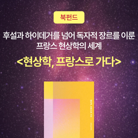
다. '이 책에는 최근에 연구자들이 밝혀낸 자연의 새로운 모습들이 소
야 하며, 생물학적으로 적극적일 수 밖에 없다는 주장. 여성은 성에 소
택한 것은 아쉽다. 영한사전에 'slate'는 글쓰기용 '석판'으로 돼 있는
다. <붉은 여왕>을 쓴 매트 리들리는 기자였지요. 역시 기자인 로버
개되어 있다. 사막의 쇠똥구리에게는 굴리는 똥 경단이 더위를 쫓는
극적이며, 관심이 없고, 자신의 즐거움이 아닌 남성을 위해 섹스한다
데, 이럴 경우 이 '석판'은 '서판'과는 다른 것이다(전자는 글씨를 쓰는
트 라이트의 <도덕적 동물>은 과학자가 쓴 책보다 훨씬 훌륭합니다.
에어컨 역할도 한다는 이야기나 아마존이 지구의 허파라는 말이 과대
는 주장. 그것만이 옳다고 여겨지는 사회 분위기, 그런 설명이 과학적
판이고, 후자는 글씨를 쓰기 위한 판이다). 이것이 내가 이 제목에 대
오죽하면 과학자들이 학회에 그를 초청해 강연을 들었습니다(*나는
광고라는 이야기처럼, 흥미진진하면서 깨달음을 안겨주는 알찬 내용
이라는믿음. 진화심리학이어떻게 남성의 바람기를 긍정하고, 여성
해 찜찜해 하는 이유이다. 앞으로 이 책을 거명할 때 매번 '빈 서판'이
두 사람의 책을 모두 갖고 있다).=원론적인 이야기지만 과학책을 왜
이 가득하다.' <생명과 환경의 수수께끼>(고즈윈, 2005), <한반도
의 성을 억압했는지 보다 더욱 관심이 갔던 주제는 ‘결혼’에 대한 부분
라고 해야 하다니... 두번째 책은
(다빈치)이다. 네덜란드의 판화가
읽어야 할까요.황 대표=정말 똑똑하고 경영도 잘 하는 경영자 중에서
자연사 기행>(한겨레출판, 2011) 등 저자의 전작들과 같이 읽어봐도
이다. 우리는 사랑을 지속성과 동일시하도록 훈련받는다. 어느 정도
에셔(1898-1972)의 선집으로 그의 판화작품들과 글, 그리고 해설
가끔 너무 뻔한 것에 속는 것을 본 적이 있습니다. 가만 보니 수학 과
좋겠다. 막간에 뇌과학서 몇 권도 챙겨놓을 만하다. 한국과학기술원
냐 하면, 우리는 지속되는 관계가 우리를 아무리 비참하게만들지라도
을 모은 책이다. 사실 그의 이름이 널리 알겨지게 된 계기는 호프스테
학적으로 생각하는 훈련이 안 돼 있어 그런 것 같아요. 과학책은 이공
김성호 교수의 <생각의 경계>(한권의책, 2014)는 '사람의 생각과 지
그것을 성공이라고 생각하는 경향이 있다. 반대로 우리는 지속되지
터의 출세작 <괴델, 에셔, 바흐>(까치글방, 1999) 덕분이 아닌가 싶
계 출신만 보는 것이 아닙니다. 인문·사회과학적 교양이 있는 사람들
적인 능력을 평가한다는 것이 무슨 의미인지를 오랜 시간 연구한 중
않는 관계는 아무리 즐겁다해도 – 아무리 생기 있고, 활력이 넘치고,
다(적어도 내 경우엔 그렇다). 호프스태터의 책은 1980년 퓰리처상
이 과학을 알면 날개를 단 것입니다.나 이사장=저는 '여성의 과학하
간 결산으로서, 지식투영, 지식단면, 생각, 질문, 지식결합, 지식공유,
자신을 탈바꿈시키는 경험이라 해도 – 실패라고 생각한다. 사랑을 장
수상작인데, 과감한 가설과 흥미로운 논증으로 이루어진 수준급의 교
기'에 대해 말씀드리겠습니다. 여학생들이 과학을 잘 할 수 없다는 선
지식의 진화 등 뇌의 기능을 열두 단계의 관점으로 체계화하여 담고
기적인 안정과 결부시키는 성향은 우리 마음속에 너무도 깊이 뿌리박
양서이며, 사실 진중권의 <미학 오디세이>의 에셔 파트는 거의 전적
입견 많은데 현대과학은 육체적 노동도 아니고 치밀함과 집념을 갖고
있다.' 구보타 기소유의 <손과 뇌>(바다출판사, 2014)는 많이 알려
혀 있어서 사람들은 감히 그 대안을진지하게 생각해볼 엄두조차 내지
으로 이 책에 의존하고 있다(초판에서 진중권은 참고문헌을 정확하게
하는 것이기에 여성들 하기에 적합한 분야입니다. 이러한 꿈을 키우
진 상식을 확인시켜주는 책. '일본 뇌과학계의 좌장인 구보타 박사는
못한다. (250쪽) 사랑과지속성을 꼼꼼하게 연결시키고, 일부일처
밝히지 않았었다). 어쨌든 그런 에셔의 책으로 이 신간은 국내에서 유
기 위해선 과학책을 많이 읽는 것이 도움이 됩니다.최 교수=지난해
손은 인간의 두뇌 진화에 결정적인 영향을 미쳤고, 손을 사용함으로
제의 결혼 제도 속에서 지속되는 관계만이 진짜 사랑이라고, 그것만
일하다. 세번째 책은 베른하르트 타우렉의 <레비나스>(인간사랑)
프랑크푸르트 북 페어에서 '왜 글 잘 쓰는 과학자가 성공하느냐'는 주
써 두뇌를 자극해 머리가 좋아진다고 주장한다.' 미국 존스홉킨스 의
이 진정한 행복이라는 사회적 공통 믿음에 대해 저자는 그 대안을 고
인데, 제목대로 독일에서 나온 레비나스 입문서이다. 나는 이런 류의
제로 강연을 했습니다. DNA 이중나선구조를 발견한 공로로 모리스
대 데이비드 린든 교수의 <고삐풀린 뇌>(작가정신, 2013)는 쾌감원
민해야 한다고 말한다. 결혼 제도는 영혼의 근대적 개념, 즉 사랑 없이
독일산 입문서에서 별로 재미를 못봤기 때문에, 이 책의 경우도 적극
윌킨스, 제임스 왓슨, 프란시스 크릭이 노벨상을 수상했는데 화학실