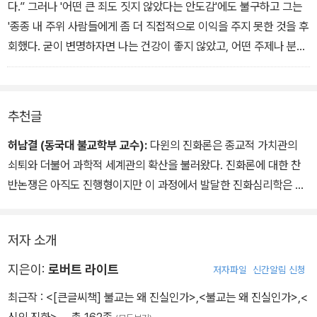
걸쳐 우리가 진실하고 긴장되는 도덕적인 정밀 조사를 받고, 우리의
다.” 그러나 '어떤 큰 죄도 짓지 않았다는 안도감'에도 불구하고 그는
행동을 적절하게 조정하는 것은 디자인의 목적에 부합하지 않는다.
'종종 내 주위 사람들에게 좀 더 직접적으로 이익을 주지 못한 것을 후
우리는 잠재적으로 도덕적 동물이지만 (어떤 다른 동물이 말할 수 있
회했다. 굳이 변명하자면 나는 건강이 좋지 않았고, 어떤 주제나 분야
는 것보다 더) 자연적으로 도덕적 동물인 것은 아니다. 도덕적인 동물
에서 다른 분야로 옮기기 어려운 정신 구조를 지니고 있었기 때문이
이 되기 위해서 우리는 얼마나 철저하게 도덕적 동물이 아닌지를 깨
다. 나는 평생을 봉사에 헌신하면서 살아도 큰 만족을 얻을 수 있다고
달아야만 한다.-502쪽
생각한다. 그리고 이것이 더 훌륭한 행위였는지도 모른다. 다윈이 최
추천글
선을 다해 공리주의자의 삶을 살지는 않았음은 사실이다. 누구도 그
런 삶을 산 사람은 없다. 그러나 그는 죽음을 맞이하면서 친절하고 너
허남결 (동국대 불교학부 교수):
다윈의 진화론은 종교적 가치관의
그럽게 살아온 삶과, 성실히 수행한 의무들과 다는 아니었어도 그가
쇠퇴와 더불어 과학적 세계관의 확산을 불러왔다. 진화론에 대한 찬
그 근원을 처음 발견한 이기심에 대한 고통스러운 투쟁에 대해 올바
반논쟁은 아직도 진행형이지만 이 과정에서 발달한 진화심리학은 인
르게 숙고할 수 있었다. 그 삶은 완벽한 삶은 아니었다. 그러나 인간은
간의 우정, 사랑, 섹스, 질투, 인종차별, 외국인 혐오, 자식 간의 경쟁
그보다 더 추악해질 수 있다.-552쪽
등에 숨어 있는 진화론적 메커니즘을 밝혀내는데 유용한 도구가 되고
저자 소개
있다. 특히, 이 책은 진화론을 제창한 다윈의 전기를 진화론적 관점에
서 재구성하는 독특한 서술방식을 통해 진화론을 그야말로 실감 있게
지은이:
로버트 라이트
저자파일
신간알림 신청
이해할 수 있도록 안내한다. 지성인이 되기 위한 출발점에 서 있는 대
최근작 :
<[큰글씨책] 불교는 왜 진실인가>
,
<불교는 왜 진실인가>
,
<
학 신입생들에게 진화론과의 대화는 한번쯤 거쳐야 할 필수 과정임에