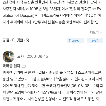
리장성에 버금가는 여행의 메카가 되었는지, 대표 미술관과 화랑은
캠페인을 진행했고, ‘여성에 대한 폭력과 강간’ 문제를 수면으로 끌어
자 라이트는 현대 미국 사회를 일부다처제 사회로 바꿀 것을 제안하
께 읽어볼 만하다고 생각한다. 오바마가 이 원리를 도입했다고 해서
무엇이고 어떤 전시들을 해오고 있는지, 그리고 무엇보다도 천원링,
올렸습니다. * 로버트 라이트 《도덕적 동물》(사이언스북
는데, 그것만이 일부일처제로 고통받고있는 남성들을 구원하며, 남성
폭발적인 인기를 끌게 된 건 사실이지만, 그것 아니고라도 내용적으
팡리쥔, 황루이 등 당대를 대표하는 중국 예술가들이 현재 어떤 작업
스, 2003)* 데이비드 버스 《욕망의 진화》(사이언스북스, 200
의 부양이 필요한 가난한 여성들을 도울 수 있는 적합한 방법이라고
로 흥미가 가는 책인지라, 이것부터쉬엄쉬엄 읽어나갈 생각이다.
을 하고 있으며 그들의 예술적 비전은 무엇인지 저자는 현장 사진과
7) 진화생물학자 또는 일부 진화론자들은 강간이 ‘남성의 생물학적
주장한다. (63쪽) 기회주의적 섹스를 호시탐탐 노리는 남성들은 여
인터뷰 등을 통해서 안내한다. 중국현대미술에 대해선 이보연의 <이
본능’이라고 주장합니다. 그들의 논리대로라면 남성은 본능적으로 성
러 명의아내를 둠으로써, 그 자신의 본능에 충실할 수 있게 될 것이고,
더보기
슈, 중국현대미술>(시공아트, 2008)까지 챙겨두었는데, <북경예술
적 탐닉을 원하고, 자신의 성적 욕구를 분출하기 위해 여성을 학대합
여성들은잘난 남편을 공유하며 경제적 이득을 얻을 수 있을 것이라고
공감 (
1
)
댓글 (5)
견문록>과 함께 김지연의 <중국 현대미술의 얼굴들>(두성북스, 201
니다. 진화심리학자들의 주장에 따르면 남성의 유전자 번식을 극대화
말이다. 정말 그럴까? 라이트가 그리는 이상적인 사회를 떠올려보면,
3)이 '업데이트'용이 된다. <북경예술견문록>에 실린 작가 인터뷰 가
할 수 있도록 여성의 성 심리, 행동이 자연 선택을 통해 미리 프로그램
(물론 잘 되지 않겠지만, 억지로라도 떠올려 보면) 돈 많은 일부 남성
운데서는 천원링 편이 인상에 남는다. 이런 작품들을 만든 작가다.
으로 되어 있다는 것이죠. 데이비드 버스는 매력적인 여성을 선호하
들은 여러 명의 아내를얻는 반면, 여성의 성은 강력하게 제한될 것임
로쟈
2006-08-15
메뉴
2. 인문학 김문식 교수가 추천한 책은 주경철의 <크리스토퍼 콜럼
는 남성이 번식에 성공하는 것을 개체 진화에 중요한 요소로 봤습니
을 예상할 수 있다. 라이트의주장은 진화심리학의 이름을 빌리고 있
과학을 읽다
버스>(서울대출판문화원, 2013)다. 평판이 엇갈리는 문제적 인물 콜
다. 그리고 강간이 남성에게 하나의 적응 전략으로 진화했다고 주장
지만, 빅토리아 시대 영국에 존재한 도덕 질서를 복원하는 것 이상도,
과학책 읽기에 관한 한국일보의 좌담회를 작업실에 스크랩해놓고한
럼버스를 다루면서 '이 책은 새로 발견된 자료들을 활용하면서 위험
합니다. 그러나 미즈는 강간 문제를 생물학적 근거로만 설명할 수 없
이하도 아니다. 『욕망의진화』의저자 데이비드 버스의 주장에 대한
동안 잊고 있었다. 마침 오늘부터 '과학을 읽다'가 연재된다고 하니까
한 항해에 나섰던 콜럼버스의 심성세계를 추적한다.' 콜럼버스에 관한
다고 지적합니다. 인간 사회에서 모든 성폭행 등의 범죄는 ‘남성의 타
논증에서는 버스의 진화심리학 대중서에서의 주장과 학술 논문에서
이에 맞춰서 한번쯤 읽어보면 좋겠다.한국일보(06. 08. 08) '수학·과
가장 상세한 읽을 거리일 듯싶다. 덧붙이자면 앨프리드 크로스비의 <
고난 가학성’과 ‘성적 본능’이 아니라 불평등한 남녀관계에서 비롯된
의 결론이 사뭇 다르다는 것을 밝혀내고 있다. 우선 버스는 배우자 자
학 알면 교양에 날개단 격이죠''엔트로피'나 '불확정성의 원리'와 같은
콜럼버스가 바꾼 세계>(지식의숲, 2006), 촘스키의 <정복은 계속된
것입니다. 여성에 대한 폭력과 강압적인 노동관계를 통해 여성 노동
질에 대한 선호도에 나타나는 차이에서 성차이로 설명할 수 있는 부
자연과학 용어가 사회현상을 설명하거나 철학적 용어로 차용된 지 오
다>(이후, 2007) 등도 같이 읽어볼 만하다. 이진남 교수가 고른 책
을 갈취하는 것은, 따라서, 자본주의의 본질적인 부분인 셈이다. 폭력
분은 아주 작았음을 시인한다. “일반적으로 배우자 선호에성별이 미
래다. 하지만 정작 그 뜻을 이해하는 이들은 드물다. 과학책이라면 손