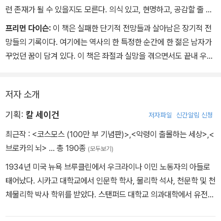
런 존재가 될 수 있을지도 모른다. 의식 있고, 현명하고, 공감할 줄 알
스>의 원형이 된 주제와 형식 등을 확인할 수 있다.
고, 뜨거운 호기심이 넘치고, 영원히 회의하고, 힘 있는 자의 조종과
프리먼 다이슨:
이 책은 실패한 단기적 전망들과 살아남은 장기적 전
위협에 굴하지 않으며, 우리를 가두고 갈라놓는 벽에 갇히지 않는 존
망들의 기록이다. 여기에는 역사의 한 특정한 순간에 한 젊은 남자가
재. 갈수록 넓어지는 동일시 지평의 아름다움에 경이를 느끼고, 그러
꾸었던 꿈이 담겨 있다. 이 책은 좌절과 실망을 겪으면서도 끝내 우리
한 지평의 확장을 반기며, 더 이상 낡은 영장류의 계층 질서에 가로막
행성의 시각을 바꾸고 우리의 우주관을 바꾸고야 만 위대한 남자의
혀 성장을 저해당하지 않고, 그 대신 서로를 배려하는 능력에 자부심
기념비이다.
을 느끼며 자연과 시공간의 직물 안에서 우리가 얼마나 하찮고 미미
저자 소개
한가를 깨닫는 존재. 끝내 이 현실에 내재한 경이를 부둥켜안음으로
기획:
칼 세이건
저자파일
신간알림 신청
써 충만한 안정감을 느끼며, 과거와 미래 세대를 연결하는 고리로서
우리의 책임감을 깨닫고 자신에 대한 깨달음과 불화하지 않는, 신성
최근작 :
<코스모스 (100만 부 기념판)>
,
<악령이 출몰하는 세상>
,
<
에 대한 고양되고 중대한 감각에 민감한 장기적인 사상가들. 칼이 그
브로카의 뇌>
… 총 190종
(모두보기)
랬듯이, 완전히 살아 있고, 완벽하게 연결되어 있는, 이 행성과 우주의
1934년 미국 뉴욕 브루클린에서 우크라이나 이민 노동자의 아들로
견실한 시민 말이다.
태어났다. 시카고 대학교에서 인문학 학사, 물리학 석사, 천문학 및 천
체물리학 박사 학위를 받았다. 스탠퍼드 대학교 의과대학에서 유전학
조교수, 하버드 대학교 천문학 조교수를 지냈다. 그 후 코넬 대학교의