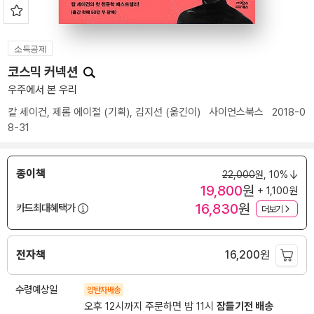
소득공제
코스믹 커넥션
우주에서 본 우리
칼 세이건
,
제롬 에이절
(기획),
김지선
(옮긴이)
사이언스북스
2018-0
8-31
종이책
22,000
원,
10%
19,800
원
+ 1,100원
16,830
원
카드최대혜택가
더보기
전자책
16,200
원
수령예상일
양탄자배송
오후 12시까지 주문하면 밤 11시
잠들기전 배송