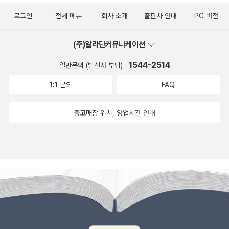
08/30/0200000000AKR20180830086200005.HTML‪˝북
호 우주 탐사 계획을 바탕으로 화성, 금성의 실체를 소개한다. 그밖에
앞에 깨져 가는 것을 진솔하게 보여 준다. 그리고 그 사실을 담담히 인
로그인
전체 메뉴
회사 소개
출판사 안내
PC 버전
한을 한반도 4차 산업혁명의 지렛대로˝ http://www.yonhapnew
도 우주를 떠돌던 먼지가 의식 있는 생명이 되는 과정, 외계 생명체의
정하면서도, 아직 완전히 사라지지 않은 가능성을 찾아 새로운 가설
s.co.kr/bulletin/2018/08/29/0200000000AKR201808291
존재 문제 등 우주에 대해 인류가 알게 된 것들, 알게 된 과정들, 그리
과 이론을 세워 새로운 연구를 격려한다. 이 책을 통해 외계 생명체가
(주)알라딘커뮤니케이션
53500005.HTML‪[포토인북] 쉽게 읽는 ‘그리스 로마 신화‘ htt
고 알아야 할 것들을 흥미진진하게 펼쳐 보인다. 책을 관통하는 것은
존재한다는 어린 시절 믿음을 버리지 않았지만, 그 믿음으로 과학을
p://www.readersnews.com/news/articleView.html?idxno=
‘우주의 위치에서 바라본 인간은 무엇인가’라는 질문이다. 7년 뒤에
오염시키지 않은 한 과학자의 모습을 확인할 수 있다. 최고의 과학책
1544-2514
일반문의 (발신자 부담)
81722‬‪[포토인북] 알아두면 재미있는 미술 속 전쟁사 http://www.r
나올 《코스모스》가 이 질문의 연장선이라 볼 수 있다. 인간은 우주 일
에 수여되는 존 캠벨 기념상 수상작! 국내 초역! 이 책은 모두 3부 39
1:1 문의
FAQ
eadersnews.com/news/articleView.html?idxno=81668‬.
부이다. 그러므로 우주와 인간은 근본적으로 연결돼 있다. 인간은 가
장으로 구성되어 있다. 1부 「우주에서」에서는 칼 세이건이 생각하는
늠할 길 없는 우주라는 무한 공간의 부속일 수밖에 없으며, 그래서 유
우주적 관점이 어떤 것인지 소개한다. “수십억 개의 은하가 있는 우주
중고매장 위치, 영업시간 안내
독 우주에 대해 알려고 한다. 우주를 알아가는 것은 인류 필연의 과정
에서 우리 은하를 이루는 2500억 개의 별 중 하나를 도는 조그만 바
이자 필수적인 일이다. 이 과정을 통해 세이건은 인류가 무한한 우주
위와 금속 덩어리 위에 사는 우리”가 얼마나 “과도기적 동물”인지 알
속에서 그만큼 나약한 존재임을 상기시켜주는 동시에 겸손함을 일깨
려준다. 지구의 위치와 지구에 사는 인간이라는 존재를 기록한, 인류
운다. 우리의 지구 중심주의에는 일상적인 편리함이 있다. 우리는
최초의 외계 메시지인 파이오니어 10호의 황금 명판이 대중 사회에
여전히 지구가 돈다기보다는 태양이 뜨고 진다는 식으로 이야기한다.
미친 영향을 소개하기도 하고, 당시 처음 개발된 컴퓨터 우주 지도로
우리는 여전히 우주가 우리의 편의를 위해 돌아가고 있다고, 그리고
지구에서 보이는 하늘의 별자리가 고래자리 타우별에서는 어떻게 보
우리만이 살고 있다는 식으로 생각한다. 우주 탐사는 약간의 겸손함
일지 설명하기도 하고, 우주 탐사가 가져다줄 의미를 과학적, 인문학
도 가져다주리라. (pp. 136) 지구 중심주의에 벗어나 우리의 위치를
적, 역사적으로 분석하기도 한다. 2부 「태양계에서」는 당시 진행된 우