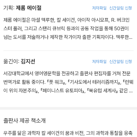
행성 연구소 소장, 데이비드 던컨 천문학 및 우주과학 교수, 캘리포니
기획:
제롬 에이절
저자파일
신간알림 신청
아 공과대학의 특별 초빙 연구원, 세계 최대 우주 동호 단체인 행성협
회의 공동 설립자 겸 회장 등을 역임했다. 또한 미국 항공우주국(NA
제롬 에이절은 마셜 맥루한, 칼 세이건, 아이작 아시모프, R. 버크민
SA)의 자문 위원으로 매리너, 보이저, 바이킹, 갈릴레오 호 등의 무인
스터 풀러, 그리고 스탠리 큐브릭 등과의 공동 작업을 통해 50권이
우주 탐사 계획에 참여했고 과학의 대중화에도 많은 노력을 기울여
넘는 도서를 저술하거나 제작한 작가이자 출판 기획자이다. 맥루한의
저술과 방송을 통해 세계적인 지성으로 주목받았다. 행성 탐사의 난
『미디어는 마사지다(The Medium is the Massage)』, 버크민스터
제들을 해결한 공로와 핵전쟁의 영향에 대한 연구와 핵무기 감축에
풀러의 『나는 동사인 듯하다(I Seem to Be a Verb)』, 『큐브릭의
기여한 공로를 인정받아 NASA 훈장, NASA 아폴로 공로상, 미국 우
옮긴이:
김지선
저자파일
신간알림 신청
「2001」 만들기(The Makings of Kubrick’s 2001)』 같은 현대의
주항공협회의 존 에프 케네디 우주항공상, 탐험가협회 75주년 기념
고전과 베스트셀러 들이 그의 손을 거쳐 탄생했다. 칼 세이건의 이 책
서강대학교에서 영어영문학을 전공하고 출판사 편집자를 거쳐 전문
상, 소련 우주항공연맹의 콘스탄틴 치올코프스키 훈장, 미국 천문학
과 『다른 세계들』이 그의 기획물이다.
번역가로 활동 중이다. 『풋 워크』, 『기사도에서 테러리즘까지』, 『런웨
회의 마수르스키 상 그리고 1994년에는 미국 국립과학원의 최고상
이 위의 자본주의』, 『페미니스트 유토피아』, 『북유럽 세계사』 같은 인
인 공공복지 훈장 등을 받았다. 그 외에도 과학, 문학, 교육, 환경 보호
문서와 『따르는 사람들』, 『살인자의 사랑법』, 『출구는 없다』, 『폴른 :
에 대한 공로로 미국 각지의 대학으로부터 명예 학위를 스물두 차례
저주받은 자들의 도시』, 『엠마』, 『오만과 편견』 같은 소설을 포함해
받았다. 그의 저서 『코스모스(Cosmos)』는 지금까지 영어로 출판된
다양한 책을 한국어로 옮겼다.
출판사 제공 책소개
과학책 중 가장 많이 판매되었고 30여 권의 저서 중 『에덴의 용(The
Dragons of Eden)』(1978년)은 퓰리처상을 수상했다. 외계 생물
우주를 닮은 과학자 칼 세이건의 꿈과 비전, 그의 과학과 통찰을 응축