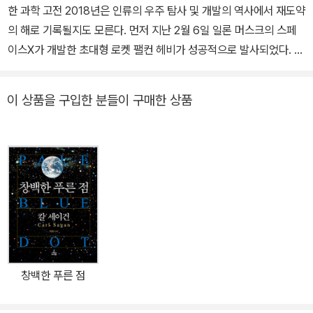
과의 교신을 다룬 소설 『콘택트(Contact)』(1985년)는 1997년에
한 과학 고전 2018년은 인류의 우주 탐사 및 개발의 역사에서 재도약
영화로 상영되어 전 세계에 감동을 선사했다. 이 외에도 『우주의 지적
의 해로 기록될지도 모른다. 먼저 지난 2월 6일 일론 머스크의 스페
생명(Intelligent Life in the Universe)』(1966년), 『우주적 연관성
이스X가 개발한 초대형 로켓 팰컨 헤비가 성공적으로 발사되었다. 보
(The Cosmic Connection)』(1973년), 『화성과 인간의 마음(Mar
다 많은 중량을 보다 싸게 우주 공간에 보낼 기술이 개발된 것이다. 또
s and the Mind of Man)』(1973년) 『브로카의 뇌 (Broca's Brai
미국 항공 우주국(NASA)은 4월 18일에 태양계 밖 외계 행성 탐사
이 상품을 구입한 분들이 구매한 상품
n)』(1974년), 『다른 세계들(Other Worlds)』』(1975), 『창백한 푸
우주 망원경인 TESS를, 5월 5일에 화성 지질 탐사 착륙선인 인사이
른 점(Pale blue dot)』(1994년), 『악령이 출몰하는 세상(The De
트를, 그리고 8월 12일에는 인류 최초의 태양 탐사선인 파커 솔라를
mon haunted world)』(1995년), 『에필로그(Billions & Billions)』
발사했다. 미국뿐만 아니라 유럽, 중국, 일본도 달, 소행성, 화성 등을
(1997년) 등을 썼다. 평생 동안 우주에 대한 꿈과 희망을 일구었던
탐사하는 계획을 진행하고 있다. 냉전 종식 이후 수십 년간의 침체 상
그는 1996년 12월 20일에 골수성 백혈병으로 세상을 떠났다.
태에서 벗어난 것처럼 보이는 우주 탐사 및 개발의 최대 관심사는 화
성이다. 팰컨 헤비 발사는 2024년 유인 화성 탐사선을 보내기 위한
준비 작업이며, 인사이트를 비롯한 화성 탐사 착륙선들은 화성 생명
의 확정적 증거를 탐색할 것이다. 화성 탐사의 시대가 시작된 것이다.
타잔을 탄생시킨 소설가 에드거 라이스 버로스의 『화성의 공주』 같은
창백한 푸른 점
화성을 무대로 한 SF 소설들이 베스트셀러가 되고, 퍼시벌 로웰의
‘화성 운하 가설’이 대서특필되던 1910년대 이후 100년 만에 ‘화성