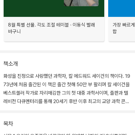
8월 특별 선물. 각도 조절 테이블 · 이동식 빨래
가장 빠르게
바구니
합
책소개
화성을 진정으로 사랑했던 과학자, 칼 에드워드 세이건의 책이다. 19
73년에 처음 출간된 이 책은 출간 첫해 50만 부 팔리며 칼 세이건을
베스트셀러 작가로 자리매김한 그의 첫 대중 과학서이며, 출판과 텔
레비전 다큐멘터리를 통해 20세기 후반 이후 최고의 교양 과학 콘텐
츠로 군림하고 있는 <코스모스>의 원형이다.
목차
과학 교양서의 모범적인 형식을 잘 보여 준다. 현대 천문학과 우주 탐
사가 가져다줄 새로운 세계관, 또는 인간과 지구에 대한 통찰을, 197