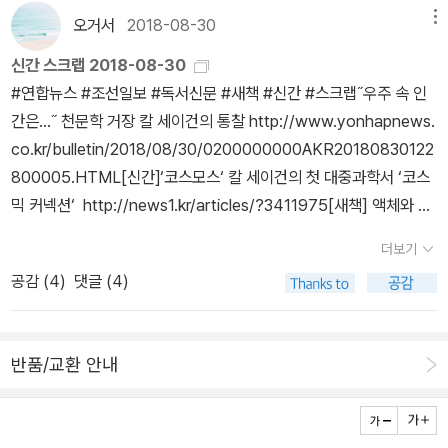
보내는 지구인의 자기소개서다. 이후 세이건은 TV 시리즈 <코스모
화를 겪을 세대는 하나뿐이다. 그 세대는 바로 우리이다.” 50년만 먼
오거서
2018-08-30
메뉴
스(Cosmos)>로 ‘대중 과학자’로 자리매김했다. 천문학을 쉽고 감동
저 태어났어도, 50년만 늦게 태어났어도 할 수 없었던 우주관 변화의
신간 스크랩 2018-08-30
적인 언어로 설명한 <코스모스>는 과학의 문외한들을 지구 밖으로
시대를 공유했던 이 ‘코스모스 세대’에게 칼 세이건은 인간과 사회와
#연합뉴스 #조선일보 #독서신문 #새책 #신간 #스크랩‪˝우주 속 인
초대했다. 그만큼 과학의 경이와 신비를 일반 대중에게 널리 퍼뜨린
행성 지구와 우주에 대한 관점 자체를 “우주적 관점”에서 성찰하기를
간은…˝ 천문학 거장 칼 세이건의 통찰 http://www.yonhapnews.
사람은 없었다. 사실, 세이건은 <코스모스>에 출연하기 전부터 이미
권한다. 우주적 관점에서 성찰한다면, 유사 이래 인류를 지배해 온 민
co.kr/bulletin/2018/08/30/0200000000AKR20180830122
스타였다. 파이오니어 10호가 목성을 향해 탐사 궤도에 오른 뒤 이듬
족주의, 부족주의, 국가주의, 엘리트주의 등의 이름으로 불려 온 “쇼
800005.HTML[신간]‘코스모스‘ 칼 세이건의 첫 대중과학서 ‘코스
해 세이건이 쓴 《코스믹 커넥션(The Cosmic Connection)》은 출
비니즘”에 이별을 고할 수 있을 것이라는 게 세이건의 핵심 메시지이
믹 커넥션‘ ‪ http://news1.kr/articles/?3411975‪[새책] 액체와 고
간 첫해에만 50만 부가 팔렸다. 《코스믹 커넥션》은 TV 시리즈 <코
다. 또한 이 책은 현대 천문학계에서 큰 흐름을 이루고 있는 태양계 행
체의 중간 형태, 우리가 몰랐던 ‘미제의‘ 물http://news.chosun.co
스모스>의 프로토타입(Prototype, 초기형)이라 할 수 있다. 이 책
성학, 외계 행성 탐사, 우주 생물학, 외계 지성체 탐사(SETI 등) 등 칼
더보기
m/site/data/html_dir/2018/08/30/2018083000313.html[새
에서도 《코스모스》에서 볼 수 있는, 섬세하고 감성적이면서 정곡을
세이건이 창시했거나 개척했던 학문 분야들의 출발점과 핵심 사상을
공감 (
4
)
댓글 (4)
책]박병하 ‘수학의 감각‘·이토 고이치로 ‘데이터 분석의 힘‘·이현우 ‘책
찌르는 세이건의 문체가 흐르고 있다. 출간된 지 40여 년이 지났고,
확인할 수 있게 해 준다. 칼 세이건의 예측과 전망, 그리고 예언 들 중
에 빠져 죽지 않기‘ http://www.newsis.com/view?id=NISX20
그사이 수많은 과학의 진전이 있었지만 《코스믹 커넥션》의 매력은 여
어떤 것은 실현이 되었고, 또 어떤 것은 폐기되었다. 과학은 수많은 폐
180829_0000403119‬놀이터에 위험과 스릴을 허하라 http://ww
전히 빛을 발한다. 대중적이면서도 문학적인 세이건의 문체는 온갖
기된 예언들을 양분 삼아 발전한다. 실제로 화성 생명의 신봉자였던
반품/교환 안내
w.yonhapnews.co.kr/bulletin/2018/08/30/0200000000AK
과학 지식과 소소한 경험을 종횡으로 엮어 우주라는 거대한 주제를
칼 세이건은 평생 화성 생명의 증거를 단 하나도 보지 못하고 세상을
R20180830125300005.HTML장의사가 죽음의 발끝에서 발견
명쾌하면서도 알기 쉽게 독자들에게 전달해주고 있다. 책은 1970년
떠났다. 이 책 출간을 전후해서 진행되던 금성과 화성의 탐사 계획들
한 찬란한 희망 http://www.yonhapnews.co.kr/bulletin/2018/
대 당시로써는 획기적인 성과였던 파이어오니 호와 매리너(Mariner)
을 소개하면서 칼 세이건은 외계 생명체에 대한 자신의 가설이 실험