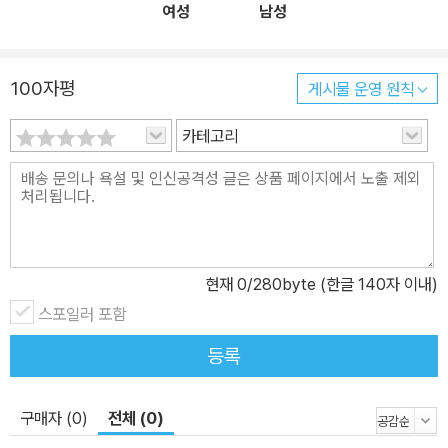
여성
남성
연구에 대한 대중적, 사회적, 공공적 지원이 필요하다는 대중 설득의
근거로 삼는 좋은 과학책의 구성 요소를 완벽하게 갖추고 있다. 마셜
맥루한, 아이작 아시모프, R. 버크민스터 풀러, 그리고 스탠리 큐브릭
100자평
게시물 운영 원칙
같은 베스트셀러 저술가들과 공동 작업을 통해 50권이 넘는 도서를
저술하거나 제작한 작가이자 출판 기획자인 제롬 에이절(Jerome B.
카테고리
Agel)이 기획, 제작한 이 책은 칼 세이건을 학계의 상아탑에서 일반
독자들을 위한 출판 시장으로 끌어낸 책이기도 하다. 이 『코스믹 커넥
션』 출간 전까지 칼 세이건은 그가 개척하고 있던 우주 생물학 분야
연구 논문과 (구)소련 학자의 번역서, 그리고 UFO 관련 논쟁을 기록
한 논문집 정도만 출간한 이론 천문학자였다. 그러나 모던한 편집 디
현재
0
/280byte (한글 140자 이내)
자인과 메시지로 당시 독자들에게 큰 충격을 주고 이제는 현대 미디
스포일러 포함
어 이론의 고전으로 평가받는 마셜 맥루한의 『미디어는 마사지다』를
기획, 제작한 에이절의 제안으로 출간한 이 책은 출간 첫해에만 50만
등록
부가 판매되며, 당시까지 교양 과학서가 올린 판매고를 모두 갈아치
웠고, 칼 세이건을 100만 달러 단위의 금액으로 출판 계약을 체결하
구매자 (0)
전체 (0)
는 출판계의 거물 저자로 변신시켰다. 저명한 SF 소설가 아이작 아시