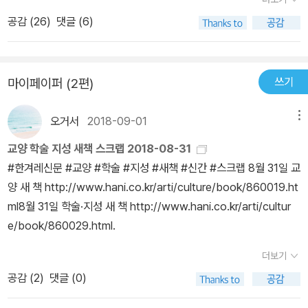
게 많은 외계 문명이 있다면 왜 아직 외계 생명체가 인류 앞에 나타나
초판 출간 이후 30년 동안 진행된 천문학과 우주 탐사의 성과를 개괄
공감 (
26
)
댓글 (6)
지 않은 걸까. 지금껏 외계 문명의 신호가 수신된 적은 없다. 페르미의
하고 있다. 또 칼 세이건의 다양한 과학 콘텐츠 제작 프로젝트에서 미
의미심장한 질문은 이론상으론 외계 문명이 존재하지만, 실제론 볼
술 담당자로 참여했고, 초판에 실린 삽화를 담당했던 우주 일러스트
수 없다는 ‘페르미의 역설’로 알려졌다. 만약 외계 생명체들이 태양계
레이션의 개척자 존 롬버그의 초판본 당시 그림뿐만 아니라 칼 세이
쓰기
마이페이퍼 (2편)
에 근접해 지구를 바라본다면 어떤 반응을 보일까. 그때에도 우리가
건이 이 책 저술 시 신경 써서 고른 도판들을 모두 실어 보는 재미를
믿는 것처럼 지구가 우주의 중심이며, 유일한 생명체가 사는 축복받
더했다. 이미지와 텍스트의 유기적 융합을 강조했던 칼 세이건의 글
오거서
2018-09-01
메뉴
은 별일까. 그들이 아무 생각 없이 바라본다면 지구는 작고 보잘것없
쓰기 철학과 감각을 책 곳곳에서 확인할 수 있다. 마지막으로 무엇보
는 변방 행성에 불과할 것이다. 우리는 끝없이 넓은 우주의 한편에 놓
다 중요한 것은 50년 가까운 세월이 흘러도 바래지 않는 칼 세이건의
교양 학술 지성 새책 스크랩 2018-08-31
인 창백한 점에 불과한 지구라는 별에 사는 존재일 뿐이다. 천문학자
메시지이다. 칼 세이건은 이 책 곳곳에서 자신과 우리가 속해 있는 시
‪#한겨레신문 #교양 #학술 #지성 #새책 #신간 #스크랩 8월 31일 교
칼 세이건(Carl Sagan)은 우주에 티끌처럼 외롭게 떠 있는 지구를
대가 매우 독특한 시대임을 강조한다. “어떤 세대 사람들에게 그들이
양 새 책 http://www.hani.co.kr/arti/culture/book/860019.ht
‘창백한 푸른 점’이라고 명명했다. 공허하며 침묵만 감도는 우주. 외계
젊었을 때 봤던 행성들은 상상할 수 없을 만큼 멀리 떨어져 있는 빛의
ml8월 31일 학술·지성 새 책 http://www.hani.co.kr/arti/cultur
생명체에 대한 그의 열정은 대단했다. 그는 외계 지적 생명체 탐사 프
점이었다. 그리고 달은 손에 넣을 수 없는 것의 상징이었다. 중년이 되
e/book/860029.html.
로젝트(SETI)를 적극적으로 추진했다. 1972년 세계 최초의 목성 탐
었을 때 그들은 자기 동시대인들이 달 표면을 걷는 것을 보았다. 아마
더보기
사선 파이오니어 10호(Pioneer 10)를 발사했을 때 세이건이 한 일
노년이 되었을 때에는 화성의 모래투성이 표면을 방랑하는 사람들을,
은 인간(남성과 여성)의 모습과 태양계 속 지구의 위치 등이 그려진
공감 (
2
)
댓글 (0)
그리고 포보스의 울퉁불퉁한 표면이 그들의 발걸음을 물끄러미 바라
명판을 싣는 것이었다. 이 명판에 새겨진 메시지는 외계 생명체에게
보는 것을 보게 될 수도 있다. 인류의 1000만 년 역사 속에서 그런 변