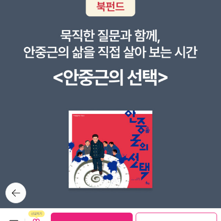
우주에 이동시켜 ‘나’를 포함한 전 인류를 내려다본다면 인간의 존재
주 탐사가 거둔 태양계 행성학의 다양한 성과를 소개한다. 금성의 대
에 대해 생각해볼 수 있을 것이다. 책에는 우주에 다른 생명이 있을 것
기 성분이 황산으로 이뤄졌음이 막 밝혀지고, 화성의 위성인 포보스
을 확신하는 그의 마음이 절절하게 녹아있다. 그는 금성을 지구화하
와 데이모스를 텔레비전 카메라로 촬영해 시각 분석으로 하고, 퍼시
는 일이 가능하다고 낙관적으로 전망했으며 은하 어딘가에 있을 선진
벌 로웰의 화성 운하가 실은 아메리카 대륙보다 거대한 협곡이었음을
외계 문명은 블랙홀을 이용해 우주를 이동할 것이라고 상상했다. 과
밝혀내던 행성학의 초기 황금기 일화들이 참여자이자 현장 목격자의
거에 있을 법한 상상이 이렇게 재미있게 읽힐 수가 있다는 것을 느끼
시선과 육성으로 생생하게 소개하고 있다. 이론 천문학자로서 세이건
는 것이, 또한 이 책을 읽으면서 느끼는 즐거움의 하나이다. 비과학적
은 이 꼭지에서 금성, 화성 같은 태양계 행성들에 대한 다양한 가설들
인 가설과 상상은 그냥 웃어넘기자. 세이건은 누구보다 외계 생명체
이 우주 탐사선으로 이뤄진 실제 실험으로 어떻게 폐기되고, 입증되
의 흔적을 열심히 좇았으면서도 늘 회의주의적 칼날은 놓지 않았다.
는지 구체적으로 보여 줌으로써 과학의 작동 원리도 함께 묘사해 내
그는 점성술을 비판했고, 고대 인류에게 문명을 안겨준 외계 생명체
고 있다. 물론 이렇게 폐기 또는 입증되는 이론에는 세이건 자신의 것
가 존재했다는 주장(초 고대 문명설)을 부정했다. 《코스믹 커넥션》
도 포함되어 있어, 과학자로서 칼 세이건의 진면목을 확인할 수 있게
은 외계 생명체에 대한 탐사 프로그램의 의미를 다시 차분히 인식하
해 준다. 3부 「태양계 너머로」에서는 외계 지성체, 외계 문명, 그리고
게 되면서 동시에 우리의 삶을 되돌아보게 만드는 수필 같은 책이다.
“별의 민족”으로서의 인류 같은 주제들이 다뤄진다. 여기에서는 외계
그의 명쾌한 논리, 그리고 그것에 덧붙여 그의 글을 읽는 이들의 마음
지성체가 존재하고 그들이 기술 문명을 구축했다면 어떻게든 인류와
뒤로가
기
을 뭉클하게 만드는 그의 진솔하고, 인간적인 면모가 이 책의 재미를
교신할 수 있을 것이고, 그 교신은 인류 문명을 새로운 단계로 진화시
배가시킨다. 이 책을 딱딱한 과학책의 범위를 벗어나게 만드는 것은
킬 것이라고 여긴 칼 세이건의 핵심 사장 중 하나를 살펴볼 수 있다.
보관함담기
선물하기