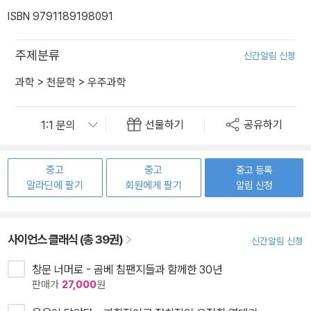
ISBN 9791189198091
주제분류
신간알림 신청
과학
>
천문학
>
우주과학
선물하기
공유하기
중고
중고
중고 등록
알라딘에 팔기
회원에게 팔기
알림 신청
사이언스 클래식 (총 39권)
신간알림 신청
창문 너머로 - 곰베 침팬지들과 함께한 30년
판매가
27,000
원