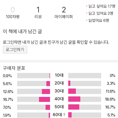
붐’이 재현되고 있는 것이다. ‘공상 과학’이 아닌 과학의 형태로 말이
읽고 싶어요 17명
0
1
2
다. 이번에 (주)사이언스북스에서 출간된 『코스믹 커넥션: 우주에서
읽고 있어요 2명
100자평
리뷰
마이페이퍼
본 우리(Carl Sagan’s Cosmic Connection: A Extraterrestrial
읽었어요 6명
Perspective)』는 바로 이 화성을 진정으로 사랑했던 과학자, 칼 에
이 책에 내가 남긴 글
드워드 세이건(Carl Edward Sagan, 1934년 11월 9일∼1996년
12월 20일)의 책이다. 1973년에 처음 출간된 이 책은 출간 첫해 50
로그인하면 내가 남긴 글과 친구가 남긴 글을 확인할 수 있습니다.
만 부 팔리며 칼 세이건을 베스트셀러 작가로 자리매김한 그의 첫 대
로그인하기
중 과학서이며, 출판과 텔레비전 다큐멘터리를 통해 20세기 후반 이
후 최고의 교양 과학 콘텐츠로 군림하고 있는 『코스모스』의 원형이
구매자 분포
다. 50년의 세월에도 바래지 않는 칼 세이건의 통찰 최고의 과학 베
10대
0%
0.9%
스트셀러 『코스모스』의 원형이자 칼 세이건의 첫 천문학 베스트셀러!
20대
3.3%
5.6%
이 책은 과학 교양서의 모범적인 형식을 잘 보여 준다. 현대 천문학과
30대
11.6%
12.6%
우주 탐사가 가져다줄 새로운 세계관, 또는 인간과 지구에 대한 통찰
40대
18.6%
16.7%
을, 1970년대 초반 칼 세이건 본인이 참여한 파이오니어 계획이나
50대
매리너 계획의 (당시로서는) 최신 과학적 성과를 버무려서 소개하고,
16.7%
7.0%
이것을 다시 외계 생명체 또는 지성체 탐사라는 (당시로서는) 미래적
60대
5.1%
1.9%