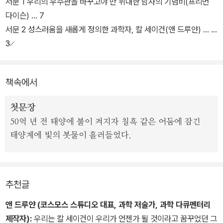
서문 1 우리의 우주관을 바꾸고야 만 위대한 남자의 기념비(프리먼
0년대 초반 칼 세이건 본인이 참여한 파이오니어 계획이나 매리너 계
다이슨) … 7
획의 (당시로서는) 최신 과학적 성과를 버무려서 소개하고, 이것을 다
서문 2 성스러움을 새롭게 정의한 과학자, 칼 세이건(앤 드루얀) … 1
시 외계 생명체 또는 지성체 탐사라는 (당시로서는) 미래적 연구에 대
3
한 대중적, 사회적, 공공적 지원이 필요하다는 대중 설득의 근거로 삼
책을 시작하며 … 29
는 좋은 과학책의 구성 요소를 완벽하게 갖추고 있다.
책속에서
마셜 맥루한, 아이작 아시모프, R. 버크민스터 풀러, 그리고 스탠리
첫문장
큐브릭 같은 베스트셀러 저술가들과 공동 작업을 통해 50권이 넘는
50억 년 전 태양에 불이 켜지자 칠흑 같은 어둠에 잠긴
도서를 저술하거나 제작한 작가이자 출판 기획자인 제롬 에이절이 기
태양계에 빛의 봇물이 흘러들었다.
획, 제작한 이 책은 칼 세이건을 학계의 상아탑에서 일반 독자들을 위
한 출판 시장으로 끌어낸 책이기도 하다.
저명한 SF 소설가 아이작 아시모프는 <코스믹 커넥션>을 읽고 "이
추천글
책의 단어 하나하나를 사랑하게 되었다."고 세이건에게 보낸 편지에
앤 드루얀 (코스모스 스튜디오 대표, 과학 저술가, 과학 다큐멘터리
서 이야기하기도 했다. 칼 세이건이 보여 준 과학자의 "진솔한" 글쓰
제작자):
우리는 칼 세이건이 우리가 언젠가 될 것이라고 꿈꾸었던 그
기를 높이 평가한 것이다. 이 책 곳곳에서 7년 뒤에 출간된 <코스모