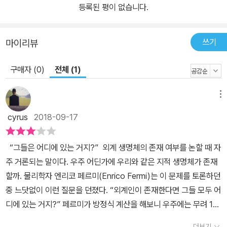
등록된 평이 없습니다.
모프는 『코스믹 커넥션』을 읽고 “이 책의 단어 하나하나를 사랑하게
되었다.”고 세이건에게 보낸 편지에서 이야기하기도 했다. 칼 세이건
이 보여 준 과학자의 “진솔한” 글쓰기를 높이 평가한 것이다. 이 책 곳
쓰기
마이리뷰
곳에서 7년 뒤에 출간된 『코스모스』의 원형이 된 주제와 형식 등을
확인할 수 있다. 특히 칼 세이건의 팬들이라면 우리말로 처음 번역된
구매자 (0)
전체 (1)
이 책에서 그의 ‘우주적’ 사상과 아이작 아시모프가 세이건의 “목소리
를 직접 듣는 것 같다.”고 평가한 글쓰기가 진화하는 과정을 살펴볼
메뉴
수 있어 흥미로울 것이다. 『코스믹 커넥션』은 1973년 초판 출간 이후
cyrus
2018-09-17
전 세계 곳곳에서 신장판 하드커버, 페이퍼백 등 다양한 판본으로 출
간되었다. (주)사이언스북스에서 출간한 이 책은 제롬 에이절이 말년
“그들은 어디에 있는 거지?” 외계 생명체의 존재 여부를 논할 때 자
에 2000년 케임브리지 대학교 출판부에서 출간된 판본을 바탕으로
주 거론되는 말이다. 우주 어딘가에 우리와 같은 지적 생명체가 존재
한 것이다. 2000년판을 출간하면서 제롬 에이절은 전설적인 이론 물
할까. 물리학자 엔리코 페르미(Enrico Fermi)는 이 문제를 토론하던
리학자 프리먼 다이슨과 칼 세이건의 미망인 앤 드루얀, 칼 세이건의
중 느닷없이 이런 질문을 던졌다. “외계인이 존재한다면 그들 모두 어
첫 박사 학위 제자 데이비드 모리슨의 글들을 받아 이 책 출간의 전후
디에 있는 거지?” 페르미가 방정식 계산을 해보니 우주에는 무려 10
사정은 물론이고, 이 책에 담긴 칼 세이건의 메시지가 50년의 세월에
0만 개의 문명이 존재해야 한다는 가설이 도출되었다. 그렇다면 이렇
도 바래지 않는 이유를 재조명한다. 특히 데이비드 모리슨은 이 책의
더보기