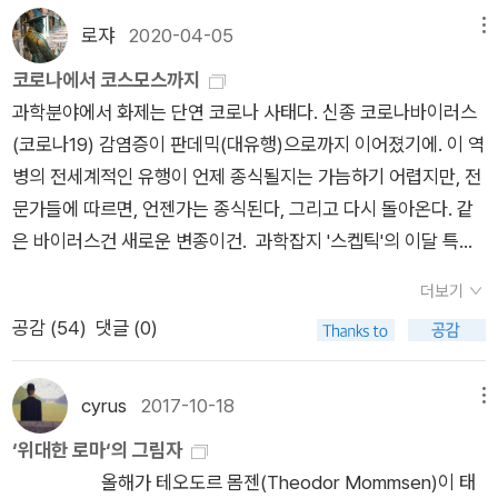
과학 발전 과정을 인류가 미신(종교)을 극복하고 이성으로 나아
서》 (책세상, 2005년, 합본)* 더글러스 애덤스, 김선형 · 권진아
확실한 과학에 기반을 두고 있다는 증거다. 독자들은 이 책에서
와 먼지가 튀어나와 핵 주위를 둘러싸는 대기층인 코마(Coma,
)의 <랩 걸 Lab Girl>은 두껍지 않은 책이지만, 여러 각도에서
가는 일방통행적 서사로 묘사했다. 또한 과학과 종교가 긴장 관계
로쟈
2020-04-05
메뉴
함께 옮김 《은하수를 여행하는 히치하이커를 위한 안내서 1》 (책
혜성에 대한 이해가 새롭게 펼쳐 보이는 우주의 풍경을 만끽할 수
혜성의 머리 부분)와 꼬리를 만들어낸다. 과학자들은 혜성이 생
바라볼 수 있는 재미있는 책이다. 저자의 삶을 다룬 에세이면서
속에 함께 발전해 온 복잡한 역사를 '암흑 시대(종교) vs 빛(과
코로나에서 코스모스까지
세상, 2004년)* 더글러스 애덤스, 김선형 · 권진아 함께 옮김
있을 것이다.
성되는 곳을 태양계 바깥쪽에 존재하는 오르트 구름(Oort clou
동시에 자신의 전공인 식물학을 대중에게 알기 쉽게 소개하는 책
학)'이라는 이분법적 구조로 단순화한다. 이는 과학의 발전이 가
과학분야에서 화제는 단연 코로나 사태다. 신종 코로나바이러스
《은하수를 여행하는 히치하이커를 위한 안내서 4》 (책세상, 200
d)과 카이퍼 벨트(Kuiper belt)로 추정한다. 오르트 구름은 수소
이기도 하다. 또한, 과학계에서 주류에 속하지 못하는 여성으로
져온 기술적 도구화와 그에 따른 파괴적 결과(환경 파괴 등)에 대
(코로나19) 감염증이 판데믹(대유행)으로까지 이어졌기에. 이 역
4년)더글러스 애덤스(Douglas Adams)는 동물보다 똑똑하다고
와 헬륨으로 이뤄져 있으며 그 안에 약 1조 개의 혜성이 있는 것으
느끼는 어려움을 진솔하게 담고 있다는 점에서는 사회 문제를 다
한 인본주의적 성찰까지 과학 만능으로 덮어버리려는 시도로까
병의 전세계적인 유행이 언제 종식될지는 가늠하기 어렵지만, 전
거만하게 굴면서 외계인을 ‘우주의 슬기로운 사람’으로 추앙하는
로 여겨진다. 카이퍼 벨트(Kuiper belt)는 해왕성에서 16억 km
룬 책이라는 느낌도 받는다. 여러 관점을 담고 있으면서도 책이
지 보일 수 있다. 결국 이러한 관점에서의 비판은 <코스모스>가
문가들에 따르면, 언젠가는 종식된다, 그리고 다시 돌아온다. 같
인간의 착오를 풍자한다. 애덤스의 대표작인 코믹 SF 《은하수를
떨어져 있는 얼음과 운석의 띠로 태양계 생성 때 행성이 되지 못
무겁게 느껴지지 않은 것은 작가가 주제의 무게 중심을 잘 잡고
인류에게 겸손함을 가르치는 듯 보이지만, 실상은 '이성으로 모든
은 바이러스건 새로운 변종이건. 과학잡지 '스켑틱'의 이달 특집
여행하는 히치하이커를 위한 안내서》(약칭 ‘히치하이커’) 1권의
한 소행성의 잔해로 추정된다. 혜성은 지구 생명의 근원에 대한
있기 때문이 아닐까 생각하게 된다. <랩 걸>안에는 어떤 모습이
것을 파악할 수 있다'는 과학의 오만함이 투사된 텍스트라는 비판
도 '코로나19와 질병X의 시대'인데, 먼저 찾아읽은 기사가 강병철
23장은 인간의 어리석음을 꼬집는 우화(寓話)다.지구에 사는 인
비밀을 풀 수 있는 중요한 열쇠이다. 혜성 표면에 얇은 물 성분의
담겨있을까. 이번 페이퍼에서는 함께 읽을 책들과 함께 간략하게
을 피해가기 어렵다.기계론적 유물론자로서 칼 세이건은 <코스
더보기
의 '코로나19로부터 무엇을 배울 것인가'였다. 필자는 <인수공통
간들은 자신들이 돌고래보다 지능이 높다고 생각한다. 하지만 사
얼음층이 있다. 지구상에 있는 물이 혜성으로부터 유래됐을 가능
정리해본다. 먼저, 교양 과학서로서의 <랩 걸>은 우리에게 식물
모스>를 통해 과학적 사실을 넘어선 '과학적 세계관'을 종교처럼
공감 (
54
)
댓글 (0)
모든 전염병의 열쇠>(꿈꿀자유)의 역자이자 발행인이다. 언젠가
실은 돌고래가 인간보다 지능이 높다. 돌고래들은 지구가 ‘보곤
성이 있다. 결국은 생명체의 탄생에도 혜성이 큰 연관을 지니고
에 대한 새로운 관점을 소개하는 책이다. 식물학자인 저자는 동물
전파했다. 이러한 관점은 과학을 통해 인간을 계몽하려는 긍정적
적었지만 처음 출간시에는(2017년에 나왔다) 희소한 주제의 책
(Vogon)’이라는 외계 종족에 의해 파괴된다는 사실을 알고 있었
있다는 것을 의미한다. 혜성은 오래전 지구가 형성될 무렵 이 행
과 다른 생명체로서 식물을 바라보고 이해할 필요가 있음을 강조
인 목적을 가지고 있지만, 동시에 우주의 풍부한 의미를 기계적
이라고 생각했는데, 지금 시점에서 보면 매우 중요한 시의성을 갖
다. 착한 돌고래들은 인간들에게 경고하려고 시도한다. 그러나 인
cyrus
2017-10-18
메뉴
성에 물과 생명의 물질을 가져다준 생명의 모태인 동시에, 백악기
한다. 당연하게도 동물과는 달리 식물은 거의 움직이지 않는다.
인과관계로 축소하고, 과학이 도달할 수 없는 가치의 영역마저 과
게 된 책이다. 특집기사에서는 코로나 바이러스가 원인인 전염병
간들은 언어가 없는 돌고래의 의사소통을 이해하지 못한다. 돌고
말 충돌로 공룡을 비롯한 지구상의 생물 대부분을 몰살시켰듯 거
‘위대한 로마‘의 그림자
일반적으로 우리는 여기까지 생각하고, 식물을 진화가 덜 된 생명
학의 이름으로 판단하려는 위험성을 내포하고 있는 것이다. 기계
이 늘어가는 추세의 근본원인이 무엇이고 우리가 앞으로 어떻게
래들은 지구인들에게 경고하는 것을 포기하고, 지구를 떠나기 전
대한 재앙이기도 하다. 칼 세이건은 혜성이 인류의 미래와 운명이
올해가 테오도르 몸젠(Theodor Mommsen)이 태
체로 단정짓지만, 저자는 다르다. 저자는 동물과 다른 식물의 '다
론적 유물론자답게도 칼 세이건은 자신의 두 아들까지 둔 조강지