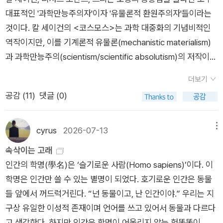
세계의 한가운데서」는 태양계 변방을 둘러싼 거대한 혜성 창고인
12월 25일 다시 찾아올 것이란 사실을 정확하게 예측했다. 이 혜
대표적인 '과학만능주의자'이자 '유물론적 환원주의자'들이라는
오르트 구름이 어떻게 나온 아이디어인지 소개하고, 12장 「천지
성에 천문학자의 이름이 붙게 됐으며, 가장 최근에 혜성이 지구에
것이다. 칼 세이건의 <코스모스>는 과학 대중화의 기념비적인
창조의 기념물들」은 태양계 성운의 응축에서 태양계가 만들어졌
근접한 날은 1986년 2월 9일이다. 그러나 76년마다 찾아오는
역작이지만, 이를 기계론적 유물론(mechanistic materialism)
다는 칸트-라플라스 가설을 토대로 혜성의 탄생과 오르트 구름의
우주의 손님을 기쁘게 맞이할 수가 없었다. 핼리 혜성이 나타나기
과 과학만능주의(scientism/scientific absolutism)의 저작이라
형성 과정을 설명한다. 13장 「과거 혜성의 유령들」은 아름다운 유
일주일 전에 미국의 우주왕복선 챌린저호가 폭발해 그곳에 탑승
는 관점에서 비판적으로 읽을 때는 몇 가지 쟁점들이 드러난다. 1.
더보기
성우로 나타나는 혜성의 부스러기 입자들을 성층권에서 채집해
한 7명의 대원이 전원 사망했기 때문이다. 칼 세이건(Carl Saga
우주를 '거대한 기계'로 환원하는 기계론적 유물론세이건은 우주
공감 (
11
)
댓글 (0)
분석하면 혜성의 성분과 태양계 시원 물질에 대한 단서를 얻을 수
n)은 희비가 교차하는 역사적 순간을 모두 지켜봤다. 칼 세이건의
를 물리 법칙에 의해 움직이는 인과관계의 집합체, 즉 '거대한 기
있다고 말한다. 14장 「흩어진 불과 조각난 세계들」은 태양, 행성,
책 《혜성》은 1985년에 발간되었다. 아마도 그는 이듬해에 나타
계'로 보고 있다.우주의 신비와 조화(Cosmos)를 오직 측정 가능
위성과 충돌해 사라지거나 연속된 근일점 통과로 비휘발성의 암
나게 될 핼리 혜성과 챌린저호 발사 소식에 한껏 기대감을 부풀었
한 물리/화학 법칙으로만 설명하려 함으로써, 우주에 존재하는
cyrus
2026-07-13
메뉴
석질 소행성이 되는 혜성의 운명을 보여 준다. 15장 「위대한 죽
을 것이다. 핼리 혜성이 나타난 지 10년 후에 그의 영혼은 아주 먼
의미, 가치, 목적(텔로스, Telos)을 배제하고 있다. 또한 생명체
속삭이는 고래
음」은 지구상의 대멸종 사건이 혜성의 충돌과 연관되었을 가능성
우주로 날아갔다. 고대인들은 혜성을 재앙의 전조로 여겼다. 혜
를 '진화의 우연적 산물'이자 '유기화학적 원리가 지배하는 물
인간의 학명(學名)은 ‘슬기로운 사람(Homo sapiens)’이다. 이
을 논의하고 16장 「현대의 신화」에서는 주기적인 대멸종을 야기
성을 부정적으로 보는 인식은 과학이 발달한 오늘날에도 여전히
질'로만 규정하여, 생명의 정신적, 형이상학적 측면이나 목적론적
학명은 인간만 쓸 수 있는 별명이 되었다. 호기로운 인간은 동물
하는 ‘혜성 소나기’의 발생 메커니즘과 관련된 여러 가설들을 검
남아 있다. 지구 종말론 이야기할 때 가장 많이 나오는 떡밥 중의
해석을 묵살하는 편이다. 이는 우주를 영혼이 없는 물질 덩어리로
들 앞에서 꺼드럭거린다. “넌 동물이고, 난 인간이야.” 우리는 지
토한다. 17장 「추론의 세계」는 생명의 기초 성분을 전달해 준 혜
하나가 '딥 입팩트(Deep Impact)'나 '아마겟돈(Armageddon)'
전락시킨다는 비판을 받는다. 2. 과학을 유일한 진리의 척도로 삼
구상 유일한 이성적 존재이며 언어를 쓰고 있어서 동물과 다르다
성의 생물학적 역할에 대해 이야기한다. 혜성은 지구 생명의 창조
같은 혜성 및 소행성 충돌이다. 2012년 12월 21일에 지구촌을 떠
는 과학만능주의세이건은 과학적 방법론이 객관적 진리에 도달
고 생각한다. 하지만 인간은 학명이 어울리지 않는 헛똑똑이