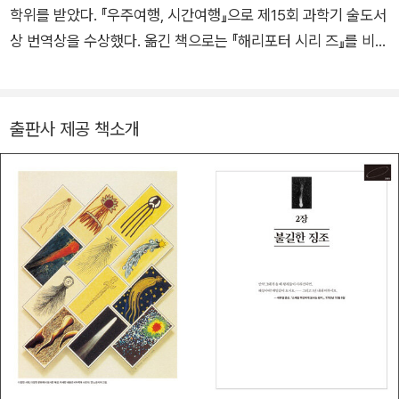
ssey)」의 대표 제작자, 감독, 공동 저술가로 2014년 피보디 상,
받았다. 그의 저서 『코스모스(Cosmos)』는 지금까지 영어로 출
학위를 받았다. 『우주여행, 시간여행』으로 제15회 과학기 술도서
미국 제작자 조합상, 에미 상을 받았다. 에미 상 13개 부문에 오른
판된 과학책 중 가장 많이 판매되었고 30여 권의 저서 중 『에덴
상 번역상을 수상했다. 옮긴 책으로는 『해리포터 시리 즈』를 비롯
「코스모스: 스페이스 타임 오디세이」는 전 세계 181개국에서 상
의 용(The Dragons of Eden)』(1978년)은 퓰리처상을 수상했
해 『혜성』, 『진리는 바뀔 수도 있습니다』, 『진화하 는 진화론』, 『4
영되었다. 드루얀은 2020년 전 세계 동시 방영된 「코스모스: 가
다. 외계 생물과의 교신을 다룬 소설 『콘택트(Contact)』(1985
퍼센트 우주』, 『아름다운 밤하늘』 등이 있다.
능한 세계들(Cosmos: Possible Worlds)」을 제작, 감독했으며,
년)는 1997년에 영화로 상영되어 전 세계에 감동을 선사했다. 이
출판사 제공 책소개
이 다큐멘터리의 동명 원작을 책으로 펴냈다. 소행성 세이건(27
외에도 『우주의 지적 생명(Intelligent Life in the Universe)』(1
09)과 드루얀(4970)은 결혼 반지 같은 궤도로 영원히 함께 태양
966년), 『우주적 연관성(The Cosmic Connection)』(1973
을 돌고 있다. 『악령이 출몰하는 세상』에서는 20, 21, 24, 25장
년), 『화성과 인간의 마음(Mars and the Mind of Man)』(1973
을 함께 썼다.
년) 『브로카의 뇌 (Broca's Brain)』(1974년), 『다른 세계들(Oth
er Worlds)』』(1975), 『창백한 푸른 점(Pale blue dot)』(1994
년), 『악령이 출몰하는 세상(The Demon haunted world)』(19
95년), 『에필로그(Billions & Billions)』(1997년) 등을 썼다. 평생
동안 우주에 대한 꿈과 희망을 일구었던 그는 1996년 12월 20일
에 골수성 백혈병으로 세상을 떠났다.