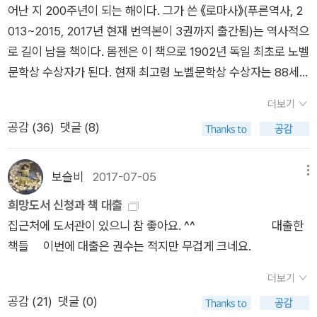
대처해나가야 할 것인가라는 문제를 적절하게 정리해주고 있다.
에 마지막으로 메시지를 남긴다. 돌고래들은 뒤로 두 번 공중제비
달린 '창조적 파괴'의 힘을 지닌다고 했다. 그래도 혜성과 소행성
어난 지 200주년이 되는 해이다. 그가 쓴 《로마사》(푸른역사, 2
름'을 말한다. 동물들은 움직임(動)을 통해 공간(Space)을 살아
처 린 마굴리스를 차버리고 눈 맞은 여인과 재혼, 그리고 세 번째
당연한 일이긴 한데, 전염병의 역사와 판데믹(팬데믹)에 관한 책
를 돌면서 고리를 통과하고, 행진곡 <성조기여 영원하라(The S
이 지구에 근접한다고 해서 쫄 필요가 없다. 사실 우리가 걱정해
013~2015, 2017년 현재 번역본이 3권까지 출간됨)는 역사적으
가지만, 식물들은 정(靜)적으로 시간(Time)을 살아간다는 점에
결혼까지 감행한다. 동물적 본능에 충실했던 환원주의자...
들도 몇권 나와 있고(이주에 나온 책도 있다) 앞으로 더 나올 것
tars and Stripes Forever)>를 휘파람으로 분다. 돌고래의 마
야 할 것이 따로 있다. 그게 바로 핵무기이다. 소행성의 충돌로 인
로 길이 남을 책이다. 몸젠은 이 책으로 1902년 독일 최초로 노벨
서 다르다. 이러한 차이를 인정하고 식물의 관점에서 바라볼 때
이다. 장기적이 관점에서도 이해할 수 있지만, 판데믹의 주기가
지막 메시지를 인간의 언어로 해석하면 이렇다.‘안녕히, 그리고
해 생긴 먼지가 수년 동안 햇빛을 가려 가뭄과 한발을 가져와 지
문학상 수상자가 된다. 현재 최고령 노벨문학상 수상자는 88세
비로소 새로운 것이 보인다는 것을 저자는 강조한다. 실험을 위해
빨라지고 있다는 관찰에 주의할 필요가 있다. 더불어 이것이 인류
물고기는 고마웠어요.’(So Long, and Thanks for All the Fish)
구 생태계에 치명타를 가했다. 칼 세이건은 이 재앙의 결과를 대
의 도리스 레싱(Doris Lessing, 2007년 수상)이다. 레싱이 상을
우리는 식물과 동물의 가장 근본적인 차이를 이용하기로 했다.
의 환경파괴가 불러온 인위적인 재앙이라는 점에도 유념해야 한
돌고래의 마지막 메시지는 《히치하이커》 4권의 부제가 된다.
더보기
량의 핵무기로 인류가 절멸하는 '핵겨울' 시나리오와 유사하다고
받기 전에는 최고령 노벨문학상 수상자는 몸젠이었다. 1902년에
즉, 식물 조직의 대부분이 대체 가능하고 융통성이 있다는 사실이
다. 하기야, 인류가 사전에 무언가를 깨치고 방비한 역사가 있었
《히치하이커》가 라디오 드라마로 처음으로 공개된 1970년대 중
공감 (
36
)
댓글 (8)
봤다. 진짜 우리가 무서워하고, 경계해야 할 대상이 우주에서 오
몸젠의 나이는 85세였고, 이듬해에 그는 세상을 떠났다. 몸젠의
다. 필요하면 뿌리가 줄기가 되고, 그 반대 현상도 일어난다. 하나
던가는 의문이지만. 직접적으로 이번 코로나19 사태를 다룬 책들
후반에 살았던 사람들은 고래가 인간보다 지능이 뛰어난 동물이
는 혜성이 아니라 인류가 스스로 만들어낸 재앙인 핵무기다. 20
《로마사》가 번역되지 않았던 시절에 우리나라 독자들은 시오노
의 배아를 조각 내도 같은 식물을 여럿 얻을 수 있기도 하다. 그것
도 바쁘게 나오고 있다. 하지만 진행중인 사안이라 '속보기사'와
라는 사실을 믿지 못했다. 그렇지만 고래를 오랫동안 관찰한 과학
61년 7월 28일에 핼리 혜성이 지구에 방문할 것이다. 필자가 그
나나미(鹽野七生)의 역사소설 《로마인 이야기》(한길사, 1995~
들은 유전자 청사진이 완전히 동일하다. _ 호프 자런, <랩 걸>, p
보슬비
2017-07-05
메뉴
같이 제한적인 의미만을 갖는 듯싶다. 향후 사태가 진정되면 '종
자들은 이 사실을 알고 있었다. * 칼 세이건 · 앤 드루얀 · 린다 살
때까지 살아있으면 74세가 된다. 먼 50여 년 동안에 어떤 일들이
2007)에 열광했다. 양심 고백을 하자면 나도 ‘로마인 이야기 열
154 <랩 걸>에서 말하는 이와 같은 '다름'은 다음 주제와도 연결
희망도서 신청과 책 대출
합판'이 나와야 할 것으로 보인다. 가령 <코로나19 자본주의의
츠먼 세이건 외, 김명남 옮김 《지구의 속삭임》 (사이언스북스, 2
일어나게 될까. 칼 세이건은 스스로 자멸하는 방법을 터득한 인류
풍’에 맹목적으로 휩쓸러 갔던 사람이다. 그녀의 작문 솜씨가 교
되지만, 그 전에 보다 함께 읽으면 좋을 책을 짚고 넘어가자. <랩
집근처에 도서관이 있으니 참 좋아요. ^^ 대출한
모순이 낳은 재난>(책갈피)만 하더라도 제목대로 사태의 원인을
016년)라디오 드라마 버전 《히치하이커》가 방송되기 일 년 전인
의 미래를 걱정했다. '최근에 우리는 자멸하는 방법들을 마련했
묘해서 내용 자체도 소설처럼 흥미진진하지만, 《로마인 이야기》
걸>에서는 동물과 식물의 차이부터 시작해 식물의 특성에 대해
책들 이번에 대출은 권수는 적지만 무겁게 크네요.
자본주의 체제와 국가의 문제로만 다룸으로써 한국정부의 대응
1977년에 고래의 뛰어난 지능이 처음으로 대중의 주목을 받게
다. 핼리 혜성이 다음번에 지구 가까이 오는 2061년까지 얼마나
는 신뢰할만한 역사책이라고 볼 수 없다. 딴딴한 로마 덕후 또는
상세히 설명하지만, 글자로만 설명되어 독자들이 이를 받아들이
조차도 비판거리로만 취급한다. 당장 진행중인 사안에 대해서 원
된다. 그해에 미국은 우주 탐사선 보이저(Voyager) 1호와 2호를
많은 인간이 남아 있을지 정말로 의문이다.'[2] 그의 말이 '슬픈
로마 전공자 앞에서 ‘시오노 나나미’, ‘로마인 이야기’를 언급하다
는데 한계가 있다. 이러한 점을 <DK 식물 대백과 사전>에 나오
더보기
론적인 비판을 퍼부어대는 것이 어떤 의미가 있는지 반문하게 된
발사했다. 두 대의 탐사선에 ‘지구의 소리(The sounds of eart
예지'가 되지 않길 바란다. 혜성은 2061년에 다시 온다. 나는 그
간 탈탈 털릴 수 있다. * 오비디우스 《변신
는 상세한 사진과 설명을 통해 보완한다면, 내용이 보다 명확하게
공감 (
21
)
댓글 (0)
다(불이 나서 집이 타고 있는데, 옆에서 화제 원인에 대한 분석만
h)’라는 이름이 붙여진 골든 레코드(Voyager Golden Record)