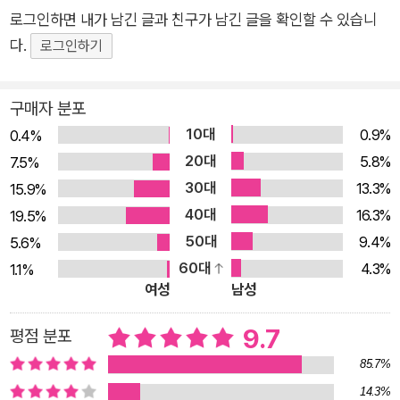
중 하나였다. 혜성이 지나간 자리에는 공포와 두려움, 신화와 예
로그인하면 내가 남긴 글과 친구가 남긴 글을 확인할 수 있습니
언, 시와 그림, 그리고 호기심과 의문이 남았다. 특히 과학자들은
다.
로그인하기
뉴턴 역학의 살아 있는 증거로, 태양계의 시원 물질을 고스란히
간직한 코스모스의 화석으로, 또 지구에 생명의 씨앗을 전해 준
구매자 분포
요정으로 혜성의 과학적 가치를 높게 평가한다. 무엇보다도 혜성
10대
0.9%
0.4%
은 지구상에 있는 왜소한 인간 존재와 장구한 코스모스 간의 긴밀
20대
5.8%
7.5%
한 연결성을 상기시킨다. 바로 이 혜성에 대한 모든 과학 지식을
30대
13.3%
15.9%
비롯해 역사, 인문, 예술, 문화를 망라한 책이 이번에 ㈜사이언스
40대
16.3%
19.5%
북스에서 펴낸 『혜성(Comet)』이다. 세계적인 베스트셀러 『코스
50대
9.4%
5.6%
모스(Cosmos)』의 저자 칼 세이건이, 그의 부인이자 과학 다큐
60대
4.3%
1.1%
멘터리 「코스모스」(1980년, 2014년)의 제작자로 명성 높은 앤
여성
남성
드루얀과 함께 썼다. 이번에 출간된 『혜성』은 2016년 12월 20일
칼 세이건 서거 20주년을 기념해 초판본(랜덤하우스, 1985년)
9.7
평점 분포
을 새롭게 번역한 것으로, 2003년 국내에 소개된 개정판(발렌타
85.7%
인 출판사, 1997년)보다 더 풍부한 내용과 더 많은 컬러 그림을
14.3%