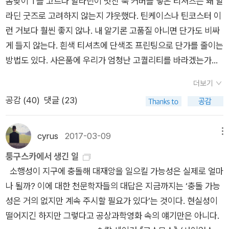
봄맞이 T를 고르다 알라딘이 멋진 북 커버를 넣은 티셔츠는 왜 알
함께 부창부수를 이루었던 앤 드루얀의 <코스모스>(사이언스북
스모스>(Cosmos)를 제작한 앤 드루얀(Ann Druyan), 레코드
에 남아있는 로마 건국신화의 흔적을 지워버리고 싶은 몸젠의 단
과 다름을 인정하지 않는 과학계 주류와의 갈등이 담긴 내용은 일
라딘 굿즈로 고려하지 않는지 갸웃했다. 틴케이스나 틴코스터 이
스)가 최근에 나왔다. 두 사람이 각각 쓰거나 공저한 책만 하더라
에 실릴 인사말을 구성하는 작업은 린다 살츠먼 세이건(Linda S
호한 입장을 확인할 수 있다. 로마가 자리 잡은 지역(팔라티움
종의 모순상황이다. 그리고, 저자의 어려움 속에서 우리는 한 인
런 거보다 훨씬 좋지 않나. 내 알기론 고품질 아니면 단가도 비싸
도 10권이 넘고 이 책들이 계속 소개되는 듯싶다. 공저로는 <잊
alzman Sagan)이 맡았다. 1981년에 세이건과 린다는 이혼했
언덕-cyrus 주)은 라티움 지방의 옛 정주지들과 비교할 때 오히
물을 떠올리게 된다. 로잘리드 플랭클린(Rosalind Elsie Fran
게 들지 않는다. 흰색 티셔츠에 단색조 프린팅으로 단가를 줄이는
혀진 조상의 그림자>와 <혜성> 등이 있다. 두 사람을 포함한 다
고, 세이건은 ‘이미 오래된 연인’ 앤 드루얀과 재혼했다. 드루얀과
려 위생 면이나 농업생산력 면에서 좋은 환경은 아니었다. 포도나
klin, 1920 ~ 1958). DNA 발견에 거의 결정적인 공헌을 했지만,
방법도 있다. 사은품에 우리가 엄청난 고퀄리티를 바라겠는가ㅎ
수 공저로는 <지구의 속삭임>도 떠오르는데, 벌써 4년 전 책이
세이건은 《혜성》(Comet, 1985년), 《잊혀진 조상의 그림자》(Sh
무와 무화과나무는 로마 근교에서 잘 자라지 못했으며, 근교에는
은폐된 그녀의 삶은 과학자 집단의 폐쇄성과 모순을 잘 드러낸다.
적립금으로 구매하니까 공짜로 달라는 것도 아니고. 가방도 만들
다...
adows of Forgotten Ancestors, 1992년, 국역본: 김동광 옮
풍부한 수원지도 없었다. 티베리스 강의 잦은 범람은 늪을 만들어
그리고, <로잘린드 프랭클린과 DNA>는 잊혀진 과학자 프랭클
더보기
었는데 티셔츠를 못 만들 이유는 더욱 없다. 이거 히트 칠 텐데!
김, 사이언스북스, 2008년), 《악령이 출몰하는 세상》(The Dem
냈다. 알바롱가의 왕족 로물루스와 레무스의 영도 아래 알바롱가
린의 삶에 대해 보다 자세히 알려주는 책이라 생각된다. 연장선상
공감 (
40
)
댓글 (23)
대박 나면 저한테 티셔츠 한 장 더 주기ㅋ예전엔 티셔츠, 청바지
on-Haunted World, 1995년)을 함께 썼다. 2014년, 드루얀은
로부터 일단의 사람들이 도망쳐 로마를 건설했다는 신화는, 이상
에서 노벨 화학상과 물리학상을 모두 받은 유명한 마리 퀴리(Ma
에 그림 그려 입고 다녔는데 요즘은 다 귀찮음; 알라딘이 대신 만
다큐멘터리의 후속작 <코스모스: 가능한 세계들>(Cosmos: Po
하게도 그렇게 불리한 장소에 로마가 생겨난 이유를 설명하는 동
ria Sklodowska-Curie, 1867 ~ 1934)와 영국 중심의 물리학
들어 주시길ㅎ 대신 잘. 최근 나온 책 중 판매 촉진할 만한 북 커
ssibl Worlds)을 만들었다. 진행자는 천체물리학자 닐 디그래스
cyrus
2017-03-09
메뉴
시에 로마의 시초를 라티움 지방의 거대도시와 연결시키려는 역
계의 중심 뉴턴(Sir Isaac Newton, 1643 ~ 1727)의 물리학의
버를 골라 봄. 보르헤스나 버지니아 울프 얼굴 스케치를 간단
타이슨(Neil deGrasse Tyson)이다. * 데이비드 조지 해스컬,
퉁구스카에서 생긴 일
사적 설명의 소박한 시도라고 하겠다. 스스로 ‘역사’이기를 희망
종말을 고한 독일계 유태인 출신 과학자 아인슈타인(Albert Eins
히 프린팅 해도 괜찮을 거고. 응용할 만한 소재는 무궁무진~ 읽
노승영 옮김 《야생의 치유하는 소리: 경이로운 소리들, 진화의 창
소행성이 지구에 충돌해 대재앙을 일으킬 가능성은 실제로 얼마
하지만 그다지 훌륭할 것 없는 단순한 설명에 불과한 이런 신화를
tein, 1879 ~ 1955) 평전도 비주류 과학자들의 어려움을 알게
고 있는 책 티셔츠까지 입고 있다면 얼마나 마니아스럽고ㅋ 좋겠
조성, 감각의 멸종 위기》 (에이도스, 2023년)고래의 소리를 레코
나 될까? 이에 대한 천문학자들의 대답은 지금까지는 ‘충돌 가능
역사학은 다른 무엇보다 먼저 배제해야 할 것이다. [1] 《로마사》
해주는 책이라 생각된다. 가볍게 읽고자 한다면, 지식인 마을의
는가! 거리에서 알라딘 굿즈 티를 입은 사람을 보면 반가울 거야
드에 포함하자고 제안한 사람은 드루얀이다. 그녀는 고래를 동물
성은 거의 없지만 계속 주시할 필요가 있다’는 것이다. 현실성이
는 확실히 로마 역사를 공부할 때 꼭 읽어야 책인 건 분명하다. 하
<퀴리 & 마이트너 : 마녀들의 연금술 이야기> <나가오카 & 유
ㅎ! 티셔츠 때문에 책 사재기 현상이 나올지도ㅋ 지루한 머그컵은
이 아닌 ‘인간과 함께 지구를 공유하는 지적인 이웃들’이라고 생
떨어지긴 하지만 그렇다고 공상과학영화 속의 얘기만은 아니다.
지만 이 책이 나온 연도가 19세기 중반이다. 《로마사》 1권은 185
카와 : 아시아에서 과학하기>가 관련 주제를 생각하기에 좋을 책
이제 가라~이번 달 5만 원 이상 구매에 주는 알라딘 굿즈는 정말
각했다. 드루얀은 고래들을 존중하는 의미로, 고래의 인사말을 정