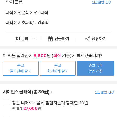
주제분류
신간알림 신청
과학
>
천문학
>
우주과학
과학
>
기초과학/교양과학
선물하기
공유하기
이 책을 알라딘에
5,800
원 (
최상
기준)에 파시겠습니까?
중고
중고
중고 등록
알라딘에 팔기
회원에게 팔기
알림 신청
사이언스 클래식 (총 39권)
신간알림 신청
창문 너머로 - 곰베 침팬지들과 함께한 30년
판매가
27,000
원