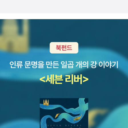
이 ‘거대한 불덩어리’가 되면 상황이 달라진다. 땅에 충돌할 때 지
다 5,000명의 로마인이 죽었다고 기록했다.[3] 고대 로마인들은
그리고 우주를 통틀어 다른 생물은 몰라도 인류만은 지구로부터
부작은 이탈리아만의 낭만과 감성을 로맨스 장르로 진하게 녹여
로젝트를 진행했다. 두 사람의 여행기는 《이게 마지막 기회일지
진과 유사한 엄청난 충격이 일어나고, 삼림을 한 번에 다 태워버
전염병의 원인과 치료방법을 알지 못했고 말라이아, 페스트 등 전
유래했다는 인식으로 한 가족이 될 것이다. _ 칼 세이건, <창백한
내며 이 신예 작가를 일약 스타의 반열에 올려놓았다.'고고학 박
도 몰라》라는 제목의 책이 되었다. 이 책에 중국에 간 애덤스와
린다. 혜성의 조각은 얼음 덩어리로 이루어졌다. ‘거대한 불덩어
염병에 속수무책으로 당했다. * 다니엘 푸러 《화장실
푸른 점>, p423 상호 불신의 망령은 우리로 하여금 지구도 하나
사가 쓴 에로틱 소설이라고 해서 특별히 관심을 두게 되는 건 아
카워다인이 양쯔강돌고래의 소리를 녹음하면서 겪은 이야기가
리’로 변하는 과정에서 얼음 덩어리가 녹아버렸기 때문에 엄청난
의 작은 역사》 (들녘, 2005)* 칼 세이건 《혜성》 (사이언스북스,
의 행성이라는 사실을 완전히 망각케 하여, 모든 국가를 죽음을
니지만(3부작을 늘어놓으니 표지는 그럴 듯하다), 베네치아에서
나온다. 중국을 처음 방문한 애덤스는 온갖 소음에 엄청나게 괴로
충돌에도 땅에 구덩이가 생기지 않는다. 러시아의 과학자들이 퉁
2016) 이미 눈치를 챈 분들도 있을 것이다. ‘독가스가 전염병을
향해 서둘러 행진케 할 뿐이다. 우리가 지구에서 저지르고 있는
로마, 시칠리아로 이어지는 동선은 흥미를 끈다. 에로틱 문학기행
워하는데, 그는 청각이 유독 발달한 양쯔강돌고래도 중국인들이
구스카 폭발 현장을 조사하면서 미세한 다이아몬드 알갱이를 발
유발한다’는 몸젠의 주장은 과학적이지 않은 구시대적 내용이다.
일들은 너무나 무서운 결과를 불러올 짓거리들이기 때문에, 오히
의 여정지? 저자가 직접 가이드를 해준다면 따라가볼 만하다...
만든 소음에 괴로워할까 봐 우려한다. * 톰 머스틸, 박래선 옮김
견했다고 한. 이 다이아몬드 알갱이는 혜성과 운석 물질을 이루는
루이 파스퇴르(Louis Pasteur)와 로베르트 코흐(Robert Koc
려 우리는 초래될 문제의 심각성을 생각하지 않으려 한다. - 칼 세
예술 쪽으로는 미술사 관련서를 세 권 고른다. '미술의 요소와 원
《고래와 대화하는 방법: 물속에 사는 우리 사촌들과 이야기하는
구성 성분으로 추정할 수 있다. 또 다른 가설은 ‘UFO 충돌설’이
h) 등이 ‘세균’의 실체를 과학적으로 증명하기 전까지 사람들은
이건, <코스모스>, p634
리.매체.역사.주제 - 미술로 들어가는 4개의 문'을 부제로 단 <게
과학적인 방법》 (에이도스, 2023년) 그의 걱정은 기우가 아니
다. 과학적으로 명확히 밝혀진 것이 없기 때문에 ‘운석 및 혜성의
전염병의 원인을 ‘독가스’라고 생각했다. 의학의 아버지 히포크라
이트웨이 미술사>(이봄, 2017)는 미술사의 세대 교체에 도전한
다. 고래가 소리를 내면서 주변에 있는 동족들과 대화를 주고받는
조각 충돌설’에 완전히 밀린 가설이다. 칼 세이건과 다치바나 다
테스는 늪에서 생기는 악취, 밤하늘을 지나는 혜성의 꼬리에서 나
다(알다시피 이 분야에서는 곰브리치의 <서양미술사>가 장기
다. 고래는 청각이 유독 뛰어나서 메아리 형태로 나타나는 바닷속
카시도 코웃음 치는 가설이다. 상상력에만 너무 의존하는 사람들
오는 독가스를 ‘미아스마(miasma)’라고 명명했다. 의학자들은
집권하고 있다). 프랑스의 미술사학자 르네 위그의 <보이는 것과
의 소리를 감지한다. 고래를 잘 모르는 인간은 모든 고래의 소리
이 ‘UFO 충돌설’을 선호한다. 우리보다 월등히 수준 높은 외계
의학의 ‘아버지’의 말씀을 거역할 수 없었고, 이로 인해 과학적으
의 대화>(열화당, 2017)는 정말 오래 전 책이긴 한데(원저는 19
가 똑같다고 생각한다. 그러나 인간의 귀는 고래 소리의 높낮이를
지적 생명체가 탑승한 우주선이 지구의 대기를 지나갔다. 그런데
로 검증되지 않은 허술한 주장을 그대로 믿는 사람들이 많아졌다.
55년에 나왔다), 때깔 좋게 번역돼 나오니 또 독서욕을 자극한
느끼지 못한다. 고래 소리의 높낮이는 사투리와 비슷하다. 고래
우주선이 고장 나는 바람에 퉁구스카에 추락했다. 과학소설에서
1910년에 핼리 혜성이 지구를 스쳤을 때 대부분 사람은 지구에
다. 그리고 노아 차니의 <위작의 기술>(학고재, 2017)은 흥미로
박사들은 소리에 의존해서 살아가는 고래를 ‘소리 종족(vocal cl
나올 법한 이야기다. 일단 우주선의 일부로 보이는 잔해가 발견되
충돌하는 혜성을 두려워한 것이 아니었다. 혜성의 꼬리에 나오는
운 소재의 책이어서 눈길을 끈다. 2. 인문학 인문 분야에서도 개
an)’이라고 부른다. 바다 위를 지나가는 배와 바닷속을 돌아다니
지 않았다. 콜린 윌슨은 ‘혜성의 조각 충돌설’에 동의하면서도 공
독가스가 지구를 덮칠까 봐 두려워했다. 히포크라테스의 미아스