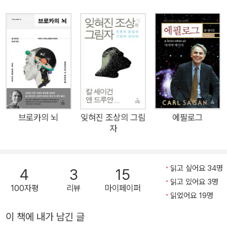
자 및 과학 저술가 차디찬 혜성에 50억 년 동안 얼어 있던 삶과
죽음의 이야기가 저자들의 열정 속에 고스란히 담겼다. ― 윤성
철 | 서울 대학교 물리 천문학부 교수 『혜성』은 온갖 상상력으로
나를 흥분하게 하는 책이다. ― 손승우 | 한양 대학교 응용 물리학
과 교수 혜성의 여행을 이해하고자 할 때, 우리의 짧은 여행도 함
께 풍부해질 것이다. ― 정세랑 | SF 작가 바깥 우주를 품고 찾아
와 눈길을 맞추고 떠나는 사절, 혜성과 인류의 외교 기록이 담긴
책 ― 김창규 | SF 작가 2004년 필레(Philae) 탐사 로봇을 태우
브로카의 뇌
잊혀진 조상의 그림
에필로그
자
고 하늘로 날아오른 유럽 우주국(ESA)의 로제타호(Rosetta)가
지난 2016년 9월 30일 67P/추류모프-게라시멘코 혜성에서 공
식 활동을 마감했다. 로제타호는 혜성 표면에 최초로 착륙한 혜성
읽고 싶어요 34명
4
3
15
탐사선으로, 로제타석이 이집트 상형 문자를 해독하는 데 결정적
읽고 있어요 3명
100자평
리뷰
마이페이퍼
실마리를 제공했던 것처럼, 로제타호 역시 혜성 탐사를 통해 태양
읽었어요 19명
계의 진화와 생명의 기원에 관한 여러 과학 정보를 제공해 주었
이 책에 내가 남긴 글
다. 혜성은 인류 역사상 밤하늘에서 목격할 수 있는 최고의 장관