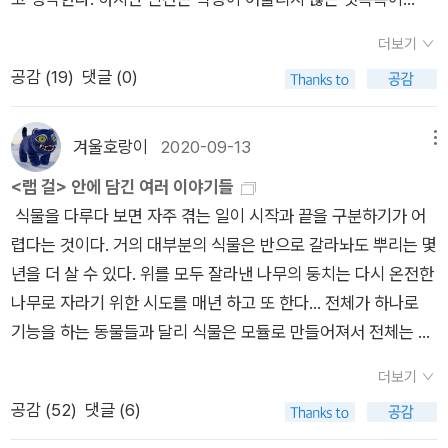
자이자 보호자이자 파괴자의 역할을 하는지도 모른다. …… 즉 지
들썩하게 만들었던 ‘마야 종말론’은 해프닝으로 끝나버렸지만, 종
하는 유일한 길이며, 다른 지식 체계(철학, 종교, 인문학)는 과학
다. 종종 어리석은 판단을 내려서 화를 자초한다. 가짜 정보에 잘
구에 생명의 물질을 가져온 존재로, 바다를 만들어 준 존재로, 경
말론의 '종말'은 없을 것 같다. 혜성을 종말의 날을 앞당기는 신의
에 종속되거나 오류라고 주장했다. 하지만 '우리가 아는 모든 것
더보기
속는다. 우리는 항상 착각하면서 살아간다. 슬기로운 사람은 동물
쟁자를 제거하고 우리 포유동물 조상들의 성공을 가능케 했던 매
등장이라고 떠벌리는 자들에게 나는 수학자 라플라스(Laplace)
은 과학을 통해서만 증명되었다'라는 태도는 과학을 일종의 '세속
공감 (
19
)
댓글 (0)
이 아니라는 착각. 이런 착각을 학술 용어로 ‘종차(種差)’라고 한
개자로, 우리 인류의 가능한 미래의 전진 기지로, 그리고 대규모
의 말을 빌려 '저는 그런 허무맹랑한 가정을 필요로 하지 않습니
적 종교'나 '교조적 믿음'으로까지 만든다. 이는 과학이 가질 수 있
다.재미있게도 우리는 한 번도 만나 본 적이 없는 외계 생명체를
의 폭발과 지구의 기후에 대한 시기적절한 암시를 주는 존재로 말
다'[1]라고 말하고 싶다. 아무리 과학 공부가 먹고 사는 게 별 도움
는 한계, 즉 가치 중립성이나 윤리적 문제 해결 능력의 부족을 망
‘외계인’으로 가정한다. 우리가 만나고 싶은 외계인은 인간의 모
겨울호랑이
2020-09-13
메뉴
이다. ― 본문에서 3부 「혜성과 미래」는 우주 탐사 시대에 혜성의
이 없다고 해도 혜성이 구체적으로 어떤 물질로 이루어져 있으며,
각한 것으로 보인다.한편, 저자가 확실한 데이터가 부족함에도 외
습과 흡사하며 우리처럼 비슷하게 생활한다. 외계인이 있다고 믿
가치와 의의, 전망을 논의한다. 18장 「소함대 출현」은 1985~198
혜성과 소행성이 어디서 왔는지 알고 있어야 한다. 중 · 고등학생
<랩 걸> 안에 담긴 여러 이야기들
계 문명의 존재를 강하게 주장하는 것은 과학적 회의주의를 넘어
는 사람들은 우리보다 더 똑똑한 외계인을 우러러본다. 그래서 아
6년 귀환할 예정이었던 핼리 혜성의 탐사 계획들을 소개한다. 19
들이 배우는 기본적인 과학 지식만 알고 있으면 지구에 근접하는
식물을 다루다 보면 자주 겪는 일이 시작과 끝을 구분하기가 어
선 낭만적 과학주의 혹은 과학 신앙에 가깝다는 비판을 받게 된
득한 옛날에 지구를 방문한 외계인이 고대 사람들에게 현대 문명
장 「위대한 함장들의 별」은 지구에 위협이 되는 혜성을 파괴하거
혜성이 무섭지 않아 보인다. 혜성은 지구에 잠깐 근접하다가 사라
렵다는 것이다. 거의 대부분의 식물은 반으로 갈라놔도 뿌리는 몇
다. 3. '인간의 무의미성' 강조를 통한 역설적 인본주의세이건은
에 걸맞은 엄청난 기술을 전수했다고 주장한다. 초고대 문명설을
나 그 궤도를 변경시키고, 혜성에서 자원을 채취하고, 혜성을 우
지는 우주의 손님이 아니다. 그것은 우주의 시작과 끝, 그와 운명
년을 더 살 수 있다. 위를 모두 잘라낸 나무의 둥치는 다시 온전한
광활한 우주에서 지구와 인간이 얼마나 작은 존재인지(창백한 푸
지지하는 사람들은 이집트의 피라미드와 페루의 나스카 지상화
주 식민지 건설을 위한 전진 기지로 만드는 등 혜성의 이용 가능
을 같이한 특별한 존재이다. 미국의 천문학자 프레드 휘플(F. W
나무로 자라기 위한 시도를 매년 하고 또 한다... 전체가 하나로
른 점)를 강조했다. 그러나 이는 겸손을 가르치는 듯하지만, 결국
(땅에 그려진 거대한 그림들)가 외계인과 고대 사람들의 합작품
성을 살펴본다. 마지막으로 20장 「한 줌의 티끌」은 격동의 역사
hipple)은 혜성이 얼음과 가스, 먼지가 뭉쳐진 ‘더러운 얼음 덩어
기능을 하는 동물들과 달리 식물은 모듈로 만들어져서 전체는 모
인간의 삶에서 모든 궁극적 의미와 목적을 제거하는 허무주의로
으로 보인다. [피터 박스올 <죽기 전에 꼭 읽어야 할 책 1001권>
를 거쳐 탄생한 지구 생명과 인간 문명의 소중함을 깨닫고 지속
리’라고 주장했다. 그의 주장은 1986년 핼리혜성을 관측하기 위
든 부분의 합과 정확히 일치한다. 나무는 전체를 모두 벗어던진
이어질 수 있다. 인간 중심주의를 배제하려는 시도가 도리어 인류
718번째 책][대구 독서 모임 <고라니 울고> ‘초여름 밤 SF’ 7월
더보기
가능한 미래를 위해 책임과 사명을 가질 것을 당부한다. 초판이
해 보낸 탐사선 조토(Giotto)의 근접 촬영을 통해 사실임이 확인
후 대체할 수 있고, 몇 백 년에 걸쳐 나무들은 평생 그 일을 되풀
의 특별함을 부정하고, 물질적 존재 이상의 가치를 무시하는 관점
의 SF, 추천 독자 겸 모임장: 김성현]* 더글러스 애덤스, 김선형 ·
공감 (
52
)
댓글 (6)
나온 지 30여 년이 지났지만 이 책이 담고 있는 지식과 가치는 여
되었다. 그러나 단단한 얼음 덩어리였던 혜성은 태양 주위를 지나
이해왔다. 결국 나무는 살아 있는 것이 너무 값비싸질 때 죽는다.
으로 보인다. 4. 역사적·종교적 맥락의 단순화 및 배제세이건은
권진아 함께 옮김 《은하수를 여행하는 히치하이커를 위한 안내
전히 유효하다. 그만큼 칼 세이건과 앤 드루얀의 통찰과 상상력이
가면서 태양열과 태양빛을 받아 녹아 증발하게 된다. 여기서 가스
_ 호프 자런, <랩 걸>, p216 호프 자런(Hope Jahren, 1969 ~