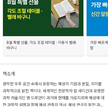
8월 특별 선물. 각도 조절 테이블 · 이동식 빨래
가장 빠르게
바구니
합
책소개
광막한 우주 공간 속에서 유랑하는 혜성의 기원과 본질, 의미를
과학적으로 밝힌 책이다. 세계적인 천문학자 칼 세이건과 유명한
과학 저술가인 앤 드루얀이 과거와 현재를 가로지르며 혜성에 대
한 과학적 설명과 함께 혜성 관측의 역사, 혜성 연구의 발전 과정