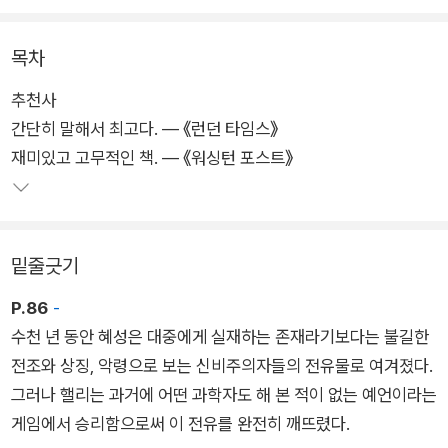
및 앞으로의 전망까지 풍부하게 다루고 있다. 실제 사진뿐만 아니
라 존 롬버그, 돈 데이비스를 비롯한 세계적인 아티스트들의 흥미
목차
로운 그림들이 다수 포함되어 있어 독자들의 흥미를 더한다.
추천사
간단히 말해서 최고다. ― 《런던 타임스》
크게 3부로 구성되어 있다. 그중 1부 「혜성의 본질」은 혜성에 매
재미있고 고무적인 책. ― 《워싱턴 포스트》
료된 위대한 과학자들의 노력과 열정으로 오랫동안 미신과 두려
움의 대상이었던 혜성이 과학적 탐구 대상이 되는 과정을, 그리고
그 과학이 밝혀 낸 혜성의 구조와 성분을 소개한다. 2부 「혜성의
기원과 운명」은 혜성의 생성과 소멸을 각각 태양계의 진화와 대
밑줄긋기
멸종과 관련지어 설명한다. 3부 「혜성과 미래」는 우주 탐사 시대
에 혜성의 가치와 의의, 전망을 논의한다.
P.86
-
수천 년 동안 혜성은 대중에게 실재하는 존재라기보다는 불길한
초판이 나온 지 30여 년이 지났지만 이 책이 담고 있는 지식과 가
전조와 상징, 악령으로 보는 신비주의자들의 전유물로 여겨졌다.
치는 여전히 유효하다. 그만큼 칼 세이건과 앤 드루얀의 통찰과
그러나 핼리는 과거에 어떤 과학자도 해 본 적이 없는 예언이라는
상상력이 확실한 과학에 기반을 두고 있다는 증거다. 독자들은 이
게임에서 승리함으로써 이 전유를 완전히 깨뜨렸다.