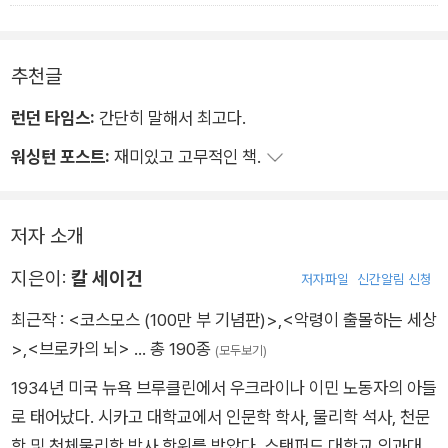
책에서 혜성에 대한 이해가 새롭게 펼쳐 보이는 우주의 풍경을 만
끽할 수 있을 것이다.
추천글
런던 타임스:
간단히 말해서 최고다.
워싱턴 포스트:
재미있고 고무적인 책.
저자 소개
지은이:
칼 세이건
저자파일
신간알림 신청
최근작 :
<코스모스 (100만 부 기념판)>
,
<악령이 출몰하는 세상
>
,
<브로카의 뇌>
… 총 190종
(모두보기)
1934년 미국 뉴욕 브루클린에서 우크라이나 이민 노동자의 아들
로 태어났다. 시카고 대학교에서 인문학 학사, 물리학 석사, 천문
학 및 천체물리학 박사 학위를 받았다. 스탠퍼드 대학교 의과대학