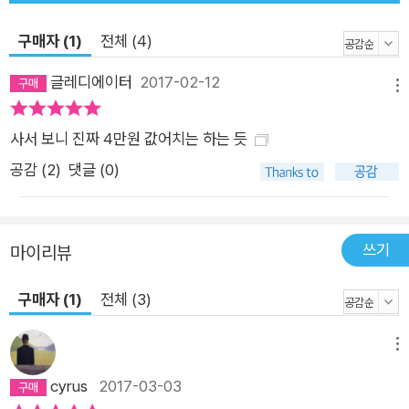
소개한다. 먼저 1장 「혜성에 걸터앉아」에서는 혜성과 함께 떠나는
구매자 (1)
전체 (4)
가상의 태양계 여행이 한 편의 드라마처럼 펼쳐진다. 2장 「불길
한 징조」는 고대부터 다양한 문화권에서 공포와 미신, 두려움과
글레디에이터
2017-02-12
메뉴
재앙의 전조로 간주되었던 혜성이 데모크리토스, 아폴로니오스,
세네카와 같은 선구자들의 연구와 통찰로 과학의 영역에 편입되
사서 보니 진짜 4만원 값어치는 하는 듯
었다고 서술한다. 3장 「핼리」는 뉴턴의 조력자로서 『프린키피아』
공감 (
2
)
댓글 (0)
의 출간을 이끌었을 뿐만 아니라 뉴턴의 운동 법칙을 사용해 혜성
들의 궤도를 분석하여 핼리 혜성의 존재를 밝히고 그 귀환을 예측
한 영국의 천문학자 에드먼드 핼리를 재조명한다. 4장 「귀환 시
쓰기
마이리뷰
기」는 핼리 혜성이 예측대로 귀환함으로써 미신에 대해 과학이
승리했음을 알린다. 5장 「방랑자 혜성들」에 이르면 인류는 과학
구매자 (1)
전체 (3)
적 추론을 통해 혜성들이 지구 대기에서 발생하는 기상 현상이나
목성에서 튀어 나온 천체가 아닌, 태양계 변방에서 지구를 방문한
메뉴
성간 우주의 사절임을 이해하게 된다. 6장 「얼음」은 혜성에 단단
cyrus
2017-03-03
한 얼음 핵이 존재한다는 생각이 어디서 나왔는지 그 뿌리를 추적