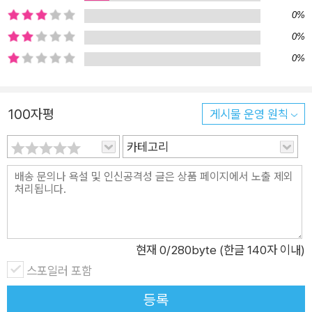
수록하고 있다. 『코스모스』가 우주 전체를 개괄하는 지도이고,
0%
『창백한 푸른 점』이 우주 탐사 시대의 항해록이라면, 『혜성』은 미
0%
신과 맹신의 시대를 극복한 인류의 자서전이자 과학적 탐구 정신
0%
이 밝힌 우주의 창세기라 할 수 있다. 『코스모스』, 『창백한 푸른
점』과 함께 칼 세이건의 “코스모스 3부작”을 구성하는 이 책 『혜
성』에서 독자들은 시대를 초월하는 칼 세이건의 뛰어난 상상력과
100자평
게시물 운영 원칙
깊은 통찰을 수려하고 우아한 문체로 만나 볼 수 있다. 혜성, 신의
계시인가 자연 법칙의 소산인가? 과학적 탐구 정신이 밝힌 밤하
카테고리
늘의 경이 수천 년 동안 혜성은 대중에게 실재하는 존재라기보다
는 불길한 전조와 상징, 악령으로 보는 신비주의자들의 전유물로
여겨졌다. 그러나 핼리는 과거에 어떤 과학자도 해 본 적이 없는
예언이라는 게임에서 승리함으로써 이 전유를 완전히 깨뜨렸다.
― 본문에서 『혜성』은 크게 3부로 구성되어 있다. 그중 1부 「혜성
현재
0
/280byte (한글 140자 이내)
의 본질」은 혜성에 매료된 위대한 과학자들의 노력과 열정으로
스포일러 포함
오랫동안 미신과 두려움의 대상이었던 혜성이 과학적 탐구 대상
등록
이 되는 과정을, 그리고 그 과학이 밝혀 낸 혜성의 구조와 성분을