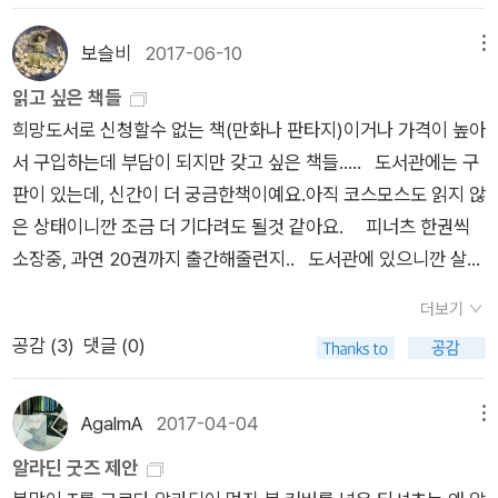
것과 함께하고 싶다. 그러려면 인류가 미래를 생각해서 정신 차려
이야기 2》 (민음사, 1998)* 오비디우스 《원전으로 읽는 변신 이
다가온다. 눈 속에서 사는 식물들에게 겨울은 여행이다. 식물은
하는 것과 무엇이 다른가). 생물학적으로는 원론적인 문제까지
가 실려 있었다. 골든 레코드는 우주 어딘가에 살고 있을 외계 생
야 할 텐데……. [1] 칼 세이건 《혜성》275쪽 ('나는 가정을 필요
야기》 (도서출판 숲, 2005)* 오비디우스 《로마의 축제들》 (도서
우리처럼 공간을 이동하면서 여행하지 않는다. 일반적으로 식물
다뤄볼 수 있겠다. 전염병이 면역반응과 관계가 있고, 이는 분자
명체에게 보내는 ‘지구인들의 마지막 메시지’다. 골든 레코드에
보슬비
2017-06-10
메뉴
로 하지 않습니다.')[2] 같은 책, 462쪽
출판 숲, 2010)* 플루타르코스 《플루타르코스 영웅전 1》 (휴먼
은 장소를 이동하지 않는다. 대신 그들은 사건을 하나하나 경험하
생물학의 영역이고 하는 식. 그런 관심까지 갖는 독자라면 일본의
지구와 모든 생명체에 대한 정보가 들어 있다. 한국어 ‘안녕하세
읽고 싶은 책들
앤북스, 2010)* 플루타르코스 《플루타르코스 영웅전 전집 (상)》
고 견뎌내면서 시간을 통한 여행을 한다. 그런 의미에서 겨울은
괴물 저자 타치바나 다카시가 1987년 노벨 생리의학상 수상자
요’를 포함한 55가지 언어의 인사말, 지구에 살면 들을 수 있는
희망도서로 신청할수 없는 책(만화나 판타지)이거나 가격이 높아
(현대지성, 2016) 《로마인 이야기》에 실망한(혹은 ‘역사서로
특히 긴 여행이다. _ 호프 자런, <랩 걸>, p154[사진] <DK 식물
도네가와 스스무와 나눈 대담집 <정신과 물질>(곰출판)을 읽어
여러 가지 소리, 지능이 높은 외계 생명체에게 들려주고 싶은 음
서 구입하는데 부담이 되지만 갖고 싶은 책들..... 도서관에는 구
둔갑한 역사소설’에 속아 넘어간) 독자들은 철저히 실증적으로
대백과 사전> 中 히아신스와 대부분의 밑뿌리 식물들은 계절적
볼 수 있다. 대학에 들어갈 때까지 '세포'의 존재조차 몰랐던 화학
악이 녹음되었다. * 칼 세이건, 홍승수 옮김 《코스모스》 (사이언
판이 있는데, 신간이 더 궁금한책이예요.아직 코스모스도 읽지 않
로마를 접근한 몸젠의 책에 후한 평가를 내렸을 것이다. 몸젠은
으로 건기가 있는 지역에서 살아간다. 이러한 지역은 비가 많이
전공자가 노벨상 과학자가 되기까지의 지적 여정과 그의 연구 주
스북스, 2006년) * 앤 드루얀, 김명남 옮김 《코스모스: 가능한
은 상태이니깐 조금 더 기다려도 될것 같아요. 피너츠 한권씩
역사적 근거자료들을 토대로 로마와 관련된 구전 자료들을 비판
내리는 봄이 지나면 긴 여름 가뭄이 찾아온다. 수축근은 온도가
제('항체의 다양성 생성의 유전학적 원리 해명')가 심도 있는 소개
세계들》 (사이언스북스, 2020년) * 칼 세이건 · 앤 드루얀 함께
소장중, 과연 20권까지 출간해줄런지.. 도서관에 있으니깐 살펴
적으로 검토한다. 로마의 건국신화에 따르면 로물루스(Romulu
더 서늘하고, 건조에 덜 취약한 땅속으로 알뿌리를 더 깊이 끌어
된다. 면역, 더 구체적으로 면역학 혁명을 다룬 책이라면, 대니얼
썼음, 이상헌 옮김 《악령이 출몰하는 세상: 과학, 어둠 속의 촛불》
본후 구입여부를 판단해야할것 같아요. 드디어 하인라인 세
s)와 레무스(Remus)는 전쟁의 신 마르스(Mars, 그리스 신화의
당긴다. 봄에 꽃이 피는 알뿌리는 여름 동안 건조하게 유지되면서
데이비스의 <뷰티풀 큐어>(21세기북스)도 참고할 수 있는 책이
(사이언스북스, 2022년) * 칼 세이건 · 앤 드루얀 함께 썼음, 김
더보기
트가 나왔네요. 도서관에 구판은 있을지 몰라도 세트로 나오니 세
아레스(Ares)와 동일)와 인간인 레아 실비아(Rhea Silvia) 사이
뿌리가 완전히 쪼그라들기도 한다. 겨울 우기가 찾아오면 다시 뿌
다. 도네가와의 업적 얘기도 나오는지 봐야겠다. 그리고 몇년 전
혜원 옮김 《혜성》 (사이언스북스, 2016년)골든 레코드 개발 프
공감 (
3
)
댓글 (0)
트가 탐나긴합니다. 표지가 좀 더 멋졌더라면 더 관심이 생겼
에 태어난 쌍둥이 아들이다. 부적절한 관계였던 두 사람은 이들을
리가 자라고 식물은 이듬해 봄에 꽃 피을 준비를 마친다. _ DK <
에 나온 율라 비스의 <면역에 관하여>(열린책들)은 논픽션 작가
로젝트의 총책임자는 칼 세이건(Carl Sagan)이다. 기술 감독은
을텐데 조금 아쉽네요. 완결이 되어서 궁금한 만화책. 뱀파이
바구니에 태워 티베레스 강(테베레 강의 라틴어 명)에 버린다. 형
식물> 편집위원회, <DK 식물 대백과 사전>, p37 다른 한 편으
가 쓴 면역학 이야기다. 이 주제에 관심이 있는 독자라면 수준에
인간과 소통할 수 있는 외계 생명체(외계 문명)의 수를 계산한
어 19금이라 내 스타일같은데...^^;;
제는 팔라티움 언덕의 동굴에서 늑대 젖을 먹고 자란다. 형제는
로 <랩 걸>은 사회 문제를 이야기하는 책이다. 책 곳곳에는 과학
AgalmA
2017-04-04
메뉴
맞는 책을 골라서 읽어봐도 좋겠다. 그리고 코스모스. 분야로는
‘드레이크 방정식’을 제안한 프랭크 도널드 드레이크(Frank Do
팔라티움 언덕 기슭에 로마를 건국하지만 권력 다툼을 벌여 로물
계에서 상대적으로 소수인 '여성' 과학자로서 겪어야 하는 차별과
알라딘 굿즈 제안
분자생물학에서 천체물리학으로 도약하는 셈인데, 칼 세이건과
nald Drake)다. 창작 감독은 세이건과 함께 TV 다큐멘터리 <코
루스가 레무스를 죽이고 왕이 된다. 《로마사》 1권을 보면 역사학
어려움이 담겼다. 식물과의 차이를 인정해야 연구가 가능한 자신