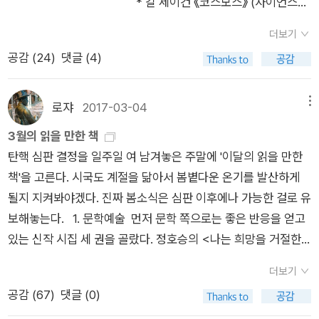
* 칼 세이건 《코스모스》 (사이언스북
4년에 출간되었다. 여러 번의 개정이 있었지만, 내용에 변화가 있
이다. 박사학위를 받기 위해 보낸 4년이라는 시간이 눈 깜짝할 사
실망이었다. 아이폰과 삼성 최신폰 아니면 소용없는 폰 케이스...
치가들과 외교관들의 인사말 사이에 끼워 넣어야 한다고 주장했
스, 2006)* 칼 세이건 《혜성》 (사이언스북스, 2016)* 다치바나
는 것은 아니다. 18세기 역사가가 로마를 보는 관점과 현재의 역
이에 지나간 듯했다. 남자 등료들보다 두 배는 더 능동적이고 전
알라딘에 그 폰 소지자가 유독 많다는 통계가 나왔는지는 모르겠
다. 드루얀의 생각에 공감한 해양생물학자 로저 페인(Roger Pa
더보기
다카시 《21세기 지의 도전》 (청어람미디어, 2003)* 게릿 L. 슈
사가가 로마를 보는 관점은 차이가 있다. 《로마사》가 발간된 이
략적이어야만 한다는 것을 잘 알고 있던 나는 박사학위 3년차부
으나ㅎ 그럴 리 없잖아ㅋ 또 독서 시에 켜둘 북램프보다 아로마
yne)은 자신이 버뮤다 앞바다에서 녹음한 혹등고래의 소리가 아
공감 (
24
)
댓글 (4)
버 《대충돌》 (영림카디널, 2004)* 콜린 윌슨 《세계의 불가사의
후부터 지금까지 백 오십여 년 동안 역사학자들은 로마와 관련된
터 교수 자리에 지원했고, 빠른 속도로 성정하는 주립대학인 조지
향초 이런 거도 좋겠음. 아날로그 감성 자극~컵 종류가 편하긴
름답다면서 추천했다. 로저 페인은 아내 캐서린 페인(Katharine
1》 (간디서원, 2004) 1908년 시베리아 퉁구스카(Tunguska)
수많은 정설에 도전했다. 그 과정에서 오랜 세월 동안 학계에 자
아 공과대학교에서 채용 제의를 받았다. _ 호프 자런, <랩 걸>, p
하겠지만 알라딘 굿즈로 판매 촉진을 바란다면 아이디어 개발이
‘Katy’ Payne)과 함께 버뮤다에서 혹등고래의 소리를 녹음했다.
지역의 원시림 위로 불덩어리가 떨어졌다. 정체불명의 폭발로 인
리 잡고 있던 정설이 뒤집히기도 했다. 로마 역사의 수수께끼를
68 내 사무실과 종잇장처럼 얇은 벽을 사이에 두고 위치한 휴게
로쟈
2017-03-04
메뉴
좀더 풍부해지셨으면 좋겠어요^^재미삼아 장난삼아 사는 것도
부부는 혹등고래의 소리에 인간의 소리처럼 반복 구조가 있다는
해 약 2,000㎢의 숲이 완전히 타버렸다. 일본 히로시마에 떨어
밝혀 줄 새로운 자료가 발견된다면 몸젠이 《로마사》를 통해 제시
실에서 매일 아침 10시에서 10시 30분 사이에 내 성적 취향이나
3월의 읽을 만한 책
이 정도면 충분합니다^^; 저는 의미 있으면서 실용적인 걸 바랍
사실을 발견했고, 혹등고래의 소리를 ‘노래’라고 주장했다. 로저
진 원폭 1,000개가 폭발하는 것과 맞먹는 충격이었다. 미제로 남
한 정설 또한 뒤집힐 수도 있다. 따라서 몸젠의 《로마사》를 ‘유일
어릴 때 겪었을지 모르는 트라우마에 관해 벌어지는 토론을 듣게
탄핵 심판 결정을 일주일 여 남겨놓은 주말에 '이달의 읽을 만한
니다. ​
페인은 고래잡이에 반대하는 메시지를 알리기 위해 혹등고래의
은 ‘퉁구스카 폭발 사건’은 지금도 여전히 소행성과 혜성을 연구
무이한 로마 역사서’로 극찬하는 것은 지나친 과장이다. 이 책은
되는 영광을 누린 결과, 나는 여자 교수들과 과에서 일하는 여성
책'을 고른다. 시국도 계절을 닮아서 봄볕다운 온기를 발산하게
소리를 모아서 편집한 음반을 발표했다. 음반 제목은 <혹등고래
하는 과학자들의 관심사다. 세계적으로 유명한 사건임에도 우리
현시점에 눈높이를 맞춰서 꼼꼼하게 읽어야 한다. 과거 19세기에
비서들은 학계의 천적과 같은 존재들이라는 사실을 알게 됐다._
될지 지켜봐야겠다. 진짜 봄소식은 심판 이후에나 가능한 걸로 유
의 노래>(Songs of the Humpback Whale)다.세이건도 드류
나라에 퉁구스카 사건의 경위를 소개한 책이 많지 않다. 내가 알
통용되던 인식과 정설을 곧이곧대로 받아들이면 안 된다. 몸젠은
호프 자런, <랩 걸>, p105 마지막으로 <랩 걸>안에는 삶의 지
보해놓는다. 1. 문학예술 먼저 문학 쪽으로는 좋은 반응을 얻고
얀의 생각에 동의했다. 골든 레코드에 실린 혹등고래의 노래는 U
아본 바로 칼 세이건(Carl Sagan)의 《코스모스》의 4장, 다치바
로마에 유행한 전염병의 원인에 대해 자신의 의견을 피력한다. 이
혜가 담겨 있다. 저자는 자신의 삶과 자신의 연구를 분리시키지
있는 신작 시집 세 권을 골랐다. 정호승의 <나는 희망을 거절한
N 대표들의 인사말 다음에 나온다. 세이건의 표현대로 혹등고래
나 다카시(たちばなたかし)의 《21세기 지의 도전》, 게릿 L. 슈
내용은 짚고 넘어갈 필요가 있다. 라티움 지방 평야는 거대한 자
않는기에, 독자들은 <랩 걸> 안의 과학이 우리 삶과 멀리 떨어진
다>(창비, 2017), 허은실의 <나는 잠깐 설웁다>(문학동네, 201
는 ‘지구에서 우주로 인사말을 보낸 지적인 종’이 되었다. [피터
버의 《대충돌》 그리고 콜린 윌슨(Colin Wilson)의 《세계의 불가
연의 각축장이었다. 천천히 형성된 하천 지형과 굉장한 화산 폭발
지식이 아닌 우리 삶의 지혜로 받아들일 수 있게 된다. 책이 주는
더보기
7), 서효인의 <여수>(문학과지성사, 2017)다. 한국문학 대표 출
박스올 <죽기 전에 꼭 읽어야 할 책 1001권> 107번째 책]* 허먼
사의 1》이 전부다. 《혜성》에는 퉁구스카 사건을 조금만 언급했
등이 한둘씩 지층을 형성했으며, 이 지층 위에 장차 세계 패권을
이러한 다양한 매력이 <랩 걸>이 인기를 끌게된 매력이 아닐까
공감 (
67
)
댓글 (0)
판사들의 시인선으로 마치 경합이라도 하듯이 출간되었는데, 독
멜빌, 김석희 옮김 《모비 딕》 (작가정신, 2024년)* 허먼 멜빌, 강
다. 칼 세이건과 다치바나 다카시는 퉁구스카 사건의 원인 가설들
쥐게 될 민족이 결정되었다. (중략) 대지가 끊임없이 요철처럼 굴
생각하게 된다. <랩 걸>안의 여러 모습을 정리하다보니 칼 세이