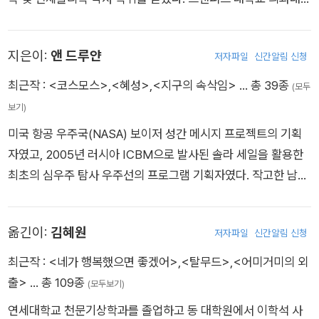
에서 유전학 조교수, 하버드 대학교 천문학 조교수를 지냈다. 그
후 코넬 대학교의 행성 연구소 소장, 데이비드 던컨 천문학 및 우
지은이:
앤 드루얀
저자파일
신간알림 신청
주과학 교수, 캘리포니아 공과대학의 특별 초빙 연구원, 세계 최
대 우주 동호 단체인 행성협회의 공동 설립자 겸 회장 등을 역임
최근작 :
<코스모스>
,
<혜성>
,
<지구의 속삭임>
… 총 39종
(모두
했다. 또한 미국 항공우주국(NASA)의 자문 위원으로 매리너, 보
보기)
이저, 바이킹, 갈릴레오 호 등의 무인 우주 탐사 계획에 참여했고
미국 항공 우주국(NASA) 보이저 성간 메시지 프로젝트의 기획
과학의 대중화에도 많은 노력을 기울여 저술과 방송을 통해 세계
자였고, 2005년 러시아 ICBM으로 발사된 솔라 세일을 활용한
적인 지성으로 주목받았다. 행성 탐사의 난제들을 해결한 공로와
최초의 심우주 탐사 우주선의 프로그램 기획자였다. 작고한 남편
핵전쟁의 영향에 대한 연구와 핵무기 감축에 기여한 공로를 인정
칼 세이건과 함께 1980년대에 「코스모스」 텔레비전 시리즈를 만
받아 NASA 훈장, NASA 아폴로 공로상, 미국 우주항공협회의 존
들어서 에미 상과 피보디 상을 받았고, 공저로 6권의 책을 써서
에프 케네디 우주항공상, 탐험가협회 75주년 기념상, 소련 우주
옮긴이:
김혜원
저자파일
신간알림 신청
《뉴욕 타임스》 베스트셀러에 올렸다. 드루얀은 또 워너브러더스
항공연맹의 콘스탄틴 치올코프스키 훈장, 미국 천문학회의 마수
제작, 조디 포스터 주연, 밥 저메키스 감독의 영화 「콘택트」를 공
최근작 :
<네가 행복했으면 좋겠어>
,
<탈무드>
,
<어미거미의 외
르스키 상 그리고 1994년에는 미국 국립과학원의 최고상인 공공
동 제작했다. 폭스 채널과 내셔널 지오그래픽 채널이 제작한 「코
출>
… 총 109종
(모두보기)
복지 훈장 등을 받았다. 그 외에도 과학, 문학, 교육, 환경 보호에
스모스: 스페이스 타임 오디세이(Cosmos: A Space Time Ody
대한 공로로 미국 각지의 대학으로부터 명예 학위를 스물두 차례
연세대학교 천문기상학과를 졸업하고 동 대학원에서 이학석 사