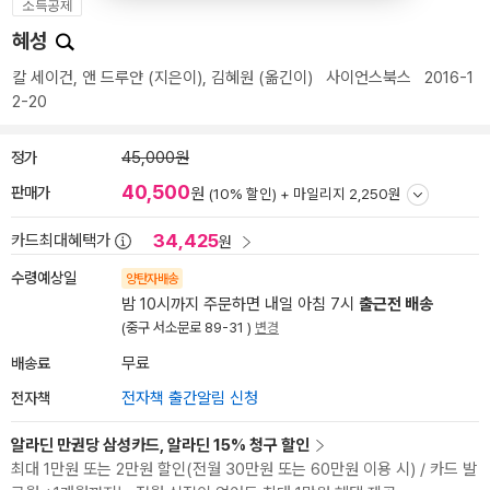
소득공제
혜성
칼 세이건
,
앤 드루얀
(지은이),
김혜원
(옮긴이)
사이언스북스
2016-1
2-20
정가
45,000원
40,500
판매가
원
(10% 할인) +
마일리지 2,250원
34,425
카드최대혜택가
원
수령예상일
양탄자배송
밤 10시까지 주문하면 내일 아침 7시
출근전 배송
(중구 서소문로 89-31 )
변경
배송료
무료
전자책
전자책 출간알림 신청
알라딘 만권당 삼성카드, 알라딘 15% 청구 할인
최대 1만원 또는 2만원 할인(전월 30만원 또는 60만원 이용 시) / 카드 발