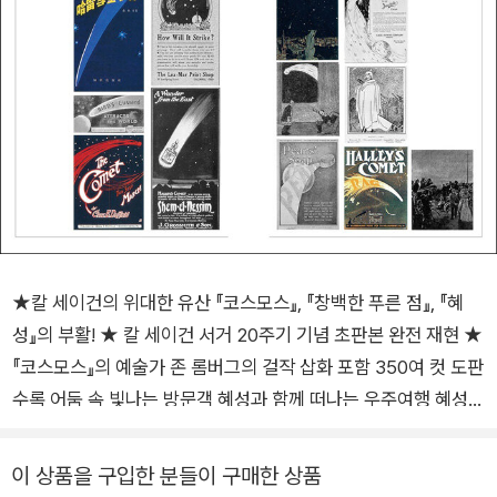
★칼 세이건의 위대한 유산 『코스모스』, 『창백한 푸른 점』, 『혜
성』의 부활! ★ 칼 세이건 서거 20주기 기념 초판본 완전 재현 ★
『코스모스』의 예술가 존 롬버그의 걸작 삽화 포함 350여 컷 도판
수록 어둠 속 빛나는 방문객 혜성과 함께 떠나는 우주여행 혜성을
주제로 이미 과학 고전의 위치에 자리 잡은 명저 ― 변용익 | 연세
대학교 천문 우주학과 교수 혜성에 관한 거의 모든 이야기와 과학
이 상품을 구입한 분들이 구매한 상품
을 담은 초대형 ‘세이건-드루얀 혜성’이 왔다. ― 이명현 | 천문학