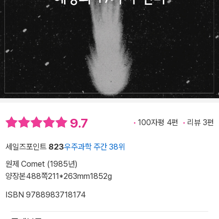
9.7
100자평 4편
리뷰 3편
세일즈포인트
823
우주과학 주간 38위
원제 Comet (1985년)
양장본
488쪽
211*263mm
1852g
ISBN 9788983718174