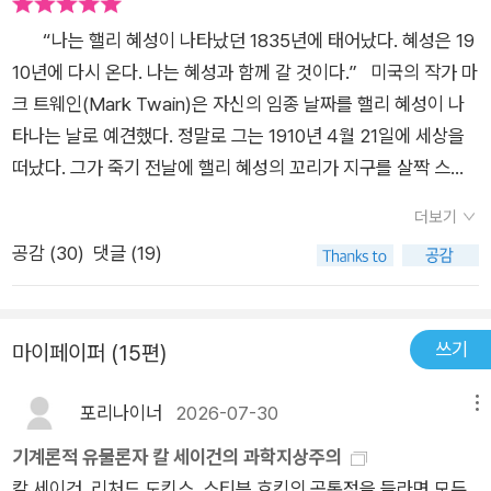
한다. 이어서 7장 「혜성의 구조」는 현대 천문 관측을 통해 입증된
얼음 핵 모형을 기반으로 혜성의 핵과 코마, 제트 등에 대한 해부
“나는 핼리 혜성이 나타났던 1835년에 태어났다. 혜성은 19
학적 구조 전반을 자세히 설명한다. 8장 「독가스와 유기 물질」은
10년에 다시 온다. 나는 혜성과 함께 갈 것이다.” 미국의 작가 마
코마와 꼬리의 스펙트럼을 분석한 결과 밝혀진 혜성의 구성 성분
크 트웨인(Mark Twain)은 자신의 임종 날짜를 핼리 혜성이 나
에 대해 논한다. 혜성 꼬리에서 발견된 시안화물 때문에 20세기
타나는 날로 예견했다. 정말로 그는 1910년 4월 21일에 세상을
초 황당한 종말론이 지구 전체를 공포에 떨게 했다던 에피소드가
떠났다. 그가 죽기 전날에 핼리 혜성의 꼬리가 지구를 살짝 스쳐
재미를 더한다. 9장 「꼬리」에서는 혜성에서 발견되는 두 꼬리―
지나갔다. 마크 트웨인은 죽음에 초연한 품격을 보이면서 생을 마
더보기
이온 꼬리와 먼지 꼬리―의 특성과 그것이 갖는 과학적 의미―태
감했다. 그는 혜성의 등장이 두렵지 않았는가 보다. 혜성이 나타
공감 (
30
)
댓글 (19)
양풍의 존재와 활동―를 설명해 준다. 10장 「혜성 모음집」에는
나기 전부터 미국을 포함한 전 세계에 무시무시한 소문이 퍼졌다.
여러 시대와 지역의 천문학자들이 묘사한 혜성 그림, 고대의 기록
핼리 혜성이 늘어뜨린 꼬리 부분을 지구가 통과하면 지구상의 모
과 유물에서 추론해 낸 혜성의 자연사를 소개한다. 태양계의 형성
든 생명체가 혜성 꼬리를 감싼 독가스에 질식사할 것이라는 소문
쓰기
마이페이퍼 (15편)
에서 생명의 탄생까지 우주의 미스터리를 풀어 줄 타임캡슐의 귀
이었다. 어떤 이들은 공포에 질린 나머지 자살했다. 온 세계가 핼
환 혜성은 우주 공간을 질주해 태양계의 세계들과 그 밖의 다른
리 혜성에 공포를 떨었으나 아무런 일이 일어나지 않았다. 핼리
포리나이너
2026-07-30
메뉴
수많은 세계에 생명의 씨앗을 전해 준 우주의 요정이다. ― 본문
혜성은 76년마다 주기적으로 나타나는 혜성이다. 영국의 천문학
에서 2부 「혜성의 기원과 운명」은 혜성의 생성과 소멸을 각각 태
자 에드먼드 헬리(Edmund Halley)는 1531년과 1607년, 1682
기계론적 유물론자 칼 세이건의 과학지상주의
양계의 진화와 대멸종과 관련지어 설명한다. 먼저 11장 「무수한
년에 나타난 혜성이 모든 같은 것이란 사실을 밝혀내고, 1758년
칼 세이건, 리처드 도킨스, 스티븐 호킹의 공통점을 들라면 모두