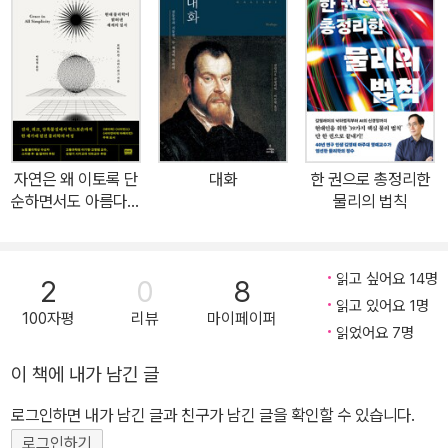
e)』 등이 있다.
에는 대폭발 이론, 끈 이론, 다중 우주론 등이 등장해 우주에 대한 한
층 깊은 이해를 이끌었다. 거시 스케일뿐만 아니라 미시 스케일에서
도 물리학은 진보해 나갔다. 현미경으로 벼룩을 관찰하며 만물의 설
계자인 신을 찬양하던 시절을 지나 방사광 가속기로 DNA의 단백질
구조를 살펴보고 LHC 실험실에서 극미소 입자들을 다루는 시대가
온 것이다. 현대 과학의 연구 범위는 이미 인간의 지각 수준을 넘어섰
자연은 왜 이토록 단
대화
한 권으로 총정리한
다. 오늘날 과학자들은 우리의 현실과는 동떨어져 보이는 환경 속에
순하면서도 아름다운
물리의 법칙
서 존재하는 그 무엇을 찾아내고 연구하기 위해 열정을 쏟는다. 하지
가
만 불과 400년 전만 해도 과학은 눈에 보이는 것 또는 손으로 만질
수 있는 것에 의존했다. 그런 상황에서 인위적인 실험과 적절한 장치
읽고 싶어요 14명
2
0
8
를 통해 가설을 검증하고 이론화하는 과학적 방법론의 탄생은 과학의
읽고 있어요 1명
100자평
리뷰
마이페이퍼
혁명, 더 나아가 인식의 혁명을 불러일으킨 대사건이었다. 그 혁명의
읽었어요 7명
선두에 서 있던 인물이 16세기 이탈리아의 자연 철학자 갈릴레오 갈
이 책에 내가 남긴 글
릴레이(Galileo Galilei, 1564~1642년)였다. 이번에 ㈜사이언스
로그인하면 내가 남긴 글과 친구가 남긴 글을 확인할 수 있습니다.
북스에서 나온 『새로운 두 과학: 고체의 강도와 낙하 법칙에 관하여
(Due Nuove Scienze)』는 첫 출간(민음사, 1996년) 후 20년 만
로그인하기