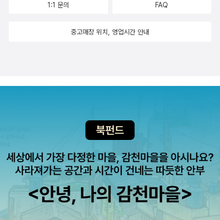
찍는 다른 사진가들이 자신들의 피사체가 앉아 있는 데 만족한 반면,
는 방식으로 책을 써도 좋다고 친히 허락했다. 그러나 지구가 자전이
1:1 문의
FAQ
천히 떨어진다고 생각했고, 무거운 물체와 가벼운 물체 모두 같은 속
년 발간, 금병매『금병매』가 오로지 에로틱한 소설로 그쳤더라면 그처
필리프 홀스먼은 사람들을 점프하게 했다.' 그 사진들을 모은 것. 오드
나 공전을 한다는 게 사실인 것처럼 보여서는 절대 안 된다는 조건이
도로 떨어진다는 것을 증명했다. * 갈릴레오 갈릴레이 《새
럼 폭넓은 관심을 불러일으키지는 못했을 것이다. 성적으로 노골적인
리 헵번이 점프하며 웃는 모습을 볼 수 있다는 것만으로도 소장할 만
붙었다. 피렌체로 돌아온 갈릴레오는 일생일대의 위대한 작품을 쓰기
중고매장 위치, 영업시간 안내
로운 두 과학》 (사이언스북스, 2016) 갈릴레오의 《새로운 두 과학》
문장이라고 해도 오늘날의 음란 소설에서 발견되는 것보다 한결 순화
하다. 2. 인문학 인문분야의 책으로는 먼저 중국현대철학연구회에
로 즉시 계획을 세웠고, 그렇게 해서 로마 교황청의 검열을 거쳐 출판
은 아리스토텔레스의 낙하 운동 이론을 반박한 책이다. 이 책에 세 명
되어 있다. 이 책이 세계 문학의 고전으로 자리매김 되는 이유는 그 탁
서 펴낸 <처음 읽는 중국현대철학>(동녘, 2016)을 고른다. '처음 읽
을 허락받은 책이 『대화』였다. 그렇게 어렵사리 탄생한 이 유명한 책
의 등장인물이 과학과 수학을 주제로 사흘 동안 진지한 대화를 나눈
월한 사회 풍자와 비판 때문이다. 이 소설은 쇠퇴, 냉소주의, 권력 남
는 현대철학' 시리즈로는 프랑스 현대철학, 독일 현대철학, 영미 현대
은 1632년 2월에 피렌체에서 1,000권이 인쇄되어 나왔다. - 눈이
다. 필리포 살비아티와 조반니 프란체스코 사그레도는 갈릴레오의 친
용, 부정부패에 사로잡힌 16세기 중국을 가감 없이 묘사하고 있다.4
철학, 한국 현대철학에 이어서 다섯번째로 나온 책인데, 개인적으로
덮힌 피렌체 이 책이 출판되자 갈릴레오의 친구들은 경탄을 쏟아 냈
구로 갈릴레오의 이론을 소개한다. 심플리치오는 가공인물이다. 그는
2. 갈릴레오 갈릴레이, 1574∼1642, 2대 세계 체계에 관한 대화 '이
는 가장 궁금한 타이틀이다. 중국 근현대사상에 대한 지도를 안 갖고
고, 갈릴레오와 격렬한 논쟁을 벌여 왔던 숱한 적대자들은 경악을 금
아리스토텔레스의 낙하 운동 이론을 믿으며 진공의 실체를 받아들이
제 독자들은 이것이 바로 코페르니쿠스 모델이라는 것을 알아볼 수
있어서. '중국 현대철학의 흐름을 크게 세 가지, 즉 전통 유학의 근대
치 못했다. 갈릴레오가 책을 쓰도록 허락했던 교황 우르바누스 8세마
지 못한다. 《새로운 두 과학》은 지금 보면 지루한 책이다. 인터넷 검
있습니다.' 이 책은 천재가 번득이는 수사적 작품이고 1632년 못지않
적 전환, 둘째, 현대 신유학의 등장, 셋째, 사회주의의 도입과 발전으
저 『대화』를 읽고 나서 격노한다. 지동설을 하나의 가설로서 다룬다
색만 하면 이론에 대한 설명이 다 나오는 시대에 케케묵은 고전 이론
게 오늘날에도 설득력이 높다. 어떻게 이런 저서를 읽고서 납득하지
로 정리한다. 그리고 각 흐름을 대표하는 사상가 열두 명을 선별해, 격
는 조건으로 책의 출판을 허락했지만, 책의 내용은 아무리 좋게 봐주
들을 보는 것은 지루한 일일 수 있다. 게다가 이 책에 유클리드의 기하
않을 수 있겠는가?그러나 로마의 교회 당국은 납득하지 않았다. 수사
변하는 중국에서 그들이 어떤 사유를 발전시켜 나갔는지 핵심적인 개
더라도 지동설이 실제 사실이라는 점을 너무나 명백하게 주장하고 있
학 이론까지 나온다. 사실 과학 비전공 독자가 읽기엔 버겁다. 이해하
학은 도그마(교리) 앞에서 아무런 위력도 발휘하지 못했다. 갈릴레오
념과 문헌을 발췌하며 주요 사상을 설명한다.' 이전에 이 주제를 다룬
었기 때문이었다. 게다가 교황이 스스로 강조했던 말이 책 속의 등장
기 힘든 내용은 넘어가면 된다. 하지만 이 책의 ‘첫째 날 토론’과 ‘셋째
는 종교재판에 소환되었고 그의 이론은 취소하기를 강요당했다. 나이
책으론 조경란 교수의 <20세기 중국 지식의 탄생>(책세상, 2015),
인물인 머리 나쁜 심플리치오의 입을 통해 버젓이 발설된 점을 특히
날 토론’은 읽어볼 가치가 있다. 아리스토텔레스의 낙하 운동 이론을
가 든 데다 피곤하고 병이 든 그는 달리 선택할 수가 없었다. 그는 그
<현대 중국 지식인 지도>(글항아리, 2013) 등이 있었다. 개별 사상
괘씸하게 생각했다. 그건 마치 교황 자신을 천동설을 믿는 어리석은
반박하고, 진공과 중력의 존재를 주장한 내용이 있는 중요한 장이다.
후에 평생을 피렌체의 집에서 가택 연금의 상태로 살았다. 비록 종교
가로 넘어가기 전에 전체적인 조감도를 그리는 데 유용해 보인다. 세
심플리치오에 직접 빗댄 거나 다름없었기 때문이었다. '누구든 자신
뉴턴은 만유인력의 법칙을 적용하여 두 물체가 서로 끌어당기는 중
재판에 의해 분서형을 당했지만 그의 『2대 세계 체계에 관한 대화』는