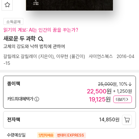
소득공제
읽기의 계보: AI는 인간의 꿈을 꾸는가?
새로운 두 과학
고체의 강도와 낙하 법칙에 관하여
갈릴레오 갈릴레이
(지은이),
이무현
(옮긴이)
사이언스북스
2016-04
-15
종이책
25,000
원,
10%
22,500
원
+ 1,250원
19,125
원
카드최대혜택가
더보기
전자책
14,850
원
수령예상일
양탄자배송
썬데이 EXPRESS