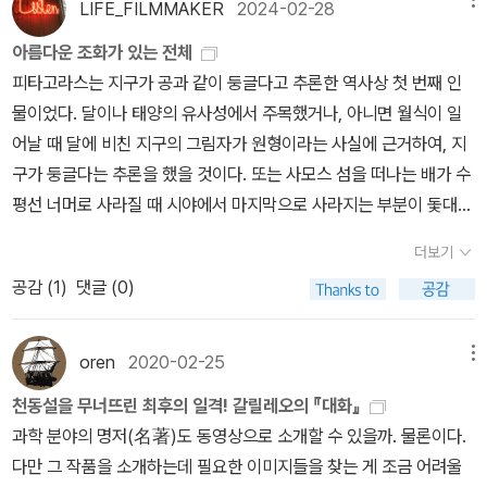
헤르더 막스 슈티르너 콩도르세 철학적 급진주의 오귀스트 콩트 프루
LIFE_FILMMAKER
2024-02-28
을 알 수 있어. ― 본문에서 실험과 수학으로 증명한 물체의 운동 법
동 마르크스/엥겔스 찰스 다윈 키에르케고르
아름다운 조화가 있는 전체
칙 「셋째 날 토론」과 「넷째 날 토론」은 물체의 운동에 관한 이야기다.
피타고라스는 지구가 공과 같이 둥글다고 추론한 역사상 첫 번째 인
아리스토텔레스는 물체의 정지 상태가 자연 상태이고 물체의 운동은
물이었다. 달이나 태양의 유사성에서 주목했거나, 아니면 월식이 일
외부에서 어떤 힘이 작용하기 때문에 일어나는 현상이라고 보았다.
어날 때 달에 비친 지구의 그림자가 원형이라는 사실에 근거하여, 지
따라서 아리스토텔레스 물리학에서는 물체가 ‘왜’ 움직이는가 하는
구가 둥글다는 추론을 했을 것이다. 또는 사모스 섬을 떠나는 배가 수
것이 핵심 문제였다. 높은 곳에서 돌을 손에서 놓으면 돌이 땅에 떨어
평선 너머로 사라질 때 시야에서 마지막으로 사라지는 부분이 돛대라
지는데 그 이유는 우주의 중심, 즉 지구로 돌아가려는 물체의 속성 때
는 점도 지구가 구형이라는 추론의 근거가 됐을 것이다. 직각삼각형
문이라는 식이었다. 하지만 갈릴레오는 운동의 원인이 아니라 운동의
더보기
의 두짧은 변의 길이의 제곱을 합한 값은 빗변의 길이의 제곱과 같다
양상에 주목했다. 「셋째 날 토론」에서 주로 다루는 운동 법칙은 일정
공감 (
1
)
댓글 (0)
는 저 유명한 피타고라스의 법칙도 피타고라스 또는 그의 제자들이
한 속력으로 움직이는 운동과 자연히 가속되는 운동에 관한 것이다.
발견하였다. 피타고라스는 이 법칙이 성립하는 직각삼각형들의 사례
물체의 운동은 고대부터 내려오는 난제 중 하나였다. 일단 물체의 운
를 단순히 열거한 것이 아니라 이것을 증명할 수 있는 수학적 추론의
동을 구하려면 물체의 이동 거리와 이동 시간에 대한 정보가 필요했
oren
2020-02-25
메뉴
방식을 개발했다는 사실에 우리는 주목할 필요가 있다. 현대의 모든
다. 하지만 당시에는 정밀하게 측정을 할 도구나 기술이 부족했다. 그
천동설을 무너뜨린 최후의 일격! 갈릴레오의 『대화』
과학 연구에서 필수적인 수학적 논증의 전통은 피타고라스에서 시작
러니 속력이 변화하는 가속 운동은 더 큰 골칫거리였다. 하지만 갈릴
과학 분야의 명저(名著)도 동영상으로 소개할 수 있을까. 물론이다.
된 것이다. 그리고 '코스모스'라는 단어를 처음 사용한 이도 바로 피타
레오는 경사면에서의 실험을 통해 가속 운동의 수학적 패턴을 밝혔
다만 그 작품을 소개하는데 필요한 이미지들을 찾는 게 조금 어려울
고라스였다. 그는 우주를 '아름다운 조화가 있는 전체', 즉 코스모스로
다. 알고 보니 거리는 시간의 제곱에 비례했다. 길이가 12큐빗, 폭은