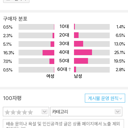
에 갈릴레오의 젊은 시절 수학 노트를 추가하고 번역과 디자인을 새
롭게 하여 나온 책으로 대중들에게 물체의 운동 법칙을 소개하는 최
구매자 분포
초의 근대 역학 교과서라 할 수 있다. 1638년 가톨릭교회의 검열을
10대
1.4%
0.5%
피해 네덜란드에서 출간된 이 책은 『대화』로 인해 종교 재판에서 유
20대
6.5%
2.3%
죄를 선고받은 갈릴레오가 자택에 연금된 채 눈이 멀어가는 와중에
30대
13.0%
5.1%
완성한 근대 물리학의 고전이다. 운동은 고대 그리스부터 내려오는
40대
25.1%
16.3%
매혹적이면서도 난해한 문제였다. 하지만 갈릴레오는 과감하게 매개
50대
19.5%
7.0%
도구와 실험을 통한 측정 그리고 사고 실험을 과학 연구에 도입했다.
60대
2.8%
0.5%
그 결과 인간은 불완전한 감각의 한계를 넘어서 진리의 문에 한걸음
여성
남성
다가갈 수 있었다. 『새로운 두 과학』을 통해 독자들은 갈릴레오와 함
께 새로운 과학이 탄생하는 순간을 공유할 수 있을 것이다. 『대화』가
천동설의 종지부를 찍는 마지막 결정타였듯이, 『새로운 두 과학』은
100자평
게시물 운영 원칙
아리스토텔레스의 물리학에 종지부를 찍고, 실험 과학이라는 새로운
세계를 활짝 열어젖혔다. ―「옮긴이의 글」에서 아리스토텔레스의 물
카테고리
리학이 무너지다! 과학을 연구하는 사람으로서, 자네가 요구하는 것
은 매우 당연한 것일세. 생각해 보면, 광학, 천문학, 역학, 음악, 또는