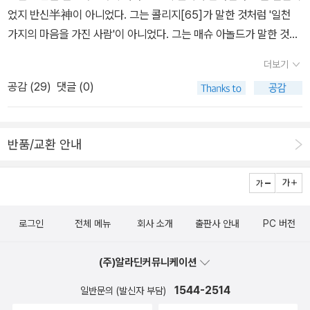
이비드 그로스먼'이란 이름으로 세계신화총서의 하나인 <사자의 꿀>
된 갈릴레오는 다행히 교황으로부터 신병을 보호해 주겠다는 약속을
칙)의 업적도 분명 위대한 발견이다. 아인슈타인은 이 두 명의 거인들
었지 반신半神이 아니었다. 그는 콜리지[65]가 말한 것처럼 '일천
(문학동네, 2006)을 통해 소개된 적이 있다. 아무려나 내게는 모두
받았다. 간신히 화를 면한 갈릴레오는 천문 관측을 통해서 코페르니
의 어깨 위에 올라서서 더 넓은 시야로 광활한 과학의 세계를 볼 수 있
가지의 마음을 가진 사람'이 아니었다. 그는 매슈 아놀드가 말한 것처
'초면'인 작가들이어서 마음을 조금은 들뜨게 한다. 예술 쪽으로는
쿠스의 지동설을 뒷받침하는 온갖 증거들을 무수히 발견했지만 자신
었다. * 《뉴턴 역학과 만유인력》 (뉴턴코리아, 2011)* 《중
럼 '모든 사람들보다 더 많은 지식을 가지고 있지도' 않았다. 그는 무
먼저 <미학적 인간>(예담, 2009)의 저자 엘렌 디사나야케의 <예술
이 발견한 사실을 책으로 출판할 수도 없었고, 다른 사람들과 공식적
더보기
력이란 무엇인가?》 (뉴턴코리아, 2013) 아리스토텔레스는 무거운
오류의 인간도 아니었다. 인류가 낳은 많은 천재들 중 하나였다. 그는
은 무엇을 위해 존재하는가>(연암서가, 2016). '시각예술뿐만 아니
으로 논쟁할 수도 없었다. 그 후 세월이 흘러 1620년대가 되면서 로
공감 (
29
)
댓글 (0)
물체와 가벼운 물체를 동시에 떨어뜨리면 무거운 물체가 가벼운 것보
극단에 소속된 장인이었고, 바쁜 배우였으며, 영리하여 점점 번영을
라 음악, 시적 언어, 무용, 공연예술을 망라하여 처음으로 행동학적 관
마의 분위기가 호의적으로 바뀌었다고 판단한 갈릴레오는 『시금저
다 먼저 땅에 떨어진다고 주장했다. 문제는 아리스토텔레스의 견해는
구가한 사업가였다. 천재도 평범한 삶을 살 수 있고, 셰익스피어가 그
점에서 예술을 다루고 있으며, 예술을 생명행동적으로 파악하고 인간
울』이라는 책을 출판해서 새로운 교황 우르바누스 8세에게 헌정했
직관에 의존한 것이었다. 아리스토텔레스를 지지하는 학자들은 그의
좋은 사례이다.셰익스피어의 전집을 읽는 것은 충분히 가치 있는 일
실존의 생물학적 필연성으로 규정하며 인간 종의 근본적인 특징으로
다. 그 책은 주로 천체들의 움직임, 고체와 유체의 회전 등을 다루고
반품/교환 안내
주장이 무조건 옳다고 생각했고, 아리스토텔레스의 주장을 근거로
이다. 사람이 평균적으로 70세를 산다고 보고 그 중에서 반년 정도의
제시하고 있다.' 그리고 진작 구입하고도 아직 읽을 짬을 못 내고 있는
있었지만, 다른 한편으로는 기존의 천문학자나 철학자들에 대한 통렬
‘진공’의 실체마저 부정했다. 그러나 갈릴레오는 복잡한 실험 장치를
시간을 투입하여 전집을 읽는 다면 충분한 보상이 돌아올 것이다. 하
조너선 로젠봄의 <에센셜 시네마>(이모션북스, 2016). 영화평론가
한 풍자와 해학이 들어 있어서, 아주 재미있게 읽을 수 있는 책이었다.
준비하지 않고도 아리스토텔레스의 견해를 뒤집었다. 아리스토텔레
지만 우리들 중에 그렇게 하기 위해 필요한 호기심을 가지고 있는 사
로서 그의 명성이 어디에 근거하고 있는지 몇 편은 읽어봐야겠다. 거
교황은 갈릴레오의 탁월한 글솜씨에 감탄했고, 갈릴레오는 1624년
스의 견해를 반증하는 일명 ‘피사의 사탑 실험’은 갈릴레오를 유명하
람들이 그리 많지 않다. 사람마다 다르게 판단하겠지만, 셰익스피어
기에 사진책도 하나 얹자면, 필리프 홀스먼의 <하나, 둘, 셋 점프!>
에 다시 로마로 가서 교황을 알현하고 코페르니쿠스 이론에 대한 금
게 만들어줬으나 실제로 진행되지 않았다. 갈릴레오는 기다란 판자를
로그인
전체 메뉴
회사 소개
출판사 안내
PC 버전
의 드라마 37편 중에서 다음 12편을 필독서로 권한다. 한꺼번에 다
(엘리, 2016). '라트비아 태생의 미국 사진가이자 인물사진의 거장이
지를 해제해 달라고 간곡하게 부탁한다. - 『별들의 소식』 표지 이
비스듬히 세워 경사면을 만들어 공을 굴리는 실험을 했다. 그 결과, 무
읽을 생각을 하지 말고 평생에 걸쳐 한 권씩 한 권씩 읽는 방법이 더
라 불리는 필리프 홀스먼은 '라이프'지 표지사진을 가장 많이(101번)
번에야 알게 되었지만 국내에서도 『시데레우스 눈치우스』라는 제목
거운 공이든 가벼운 공이든 같은 속도로 굴러 떨어진다는 것을 확인
(주)알라딘커뮤니케이션
좋다. 『베니스의 상인』, 『로미오와 줄리엣』, 『헨리 4세』1부와 2부,
찍은 작가로 유명하다. 그는 아인슈타인, 오드리 헵번 등을 비롯하여
의 번역본이 나와 있다. 교황은 그 요청을 받아들일 수는 없으나, 코페
했다. 그리고 갈릴레오는 진공 상태의 공간 속에 쇠공과 깃털을 동시
『햄릿』, 『트로일로스와 크레시다』, 『되에는 되로』, 『리어왕』, 『맥베
1544-2514
일반문의 (발신자 부담)
수많은 예술가, 정치가, 과학자 들의 인물사진을 찍었다. 인물사진을
르니쿠스의 지동설 이론을 프톨레마이오스의 천동설 이론과 비교하
에 떨어뜨리는 ‘사고 실험’을 했다. 그는 깃털이 공기 저항을 받아 천
스』, 『안토니와 클레오파트라』, 『오셀로』, 『태풍』.41. 실명씨, 1618