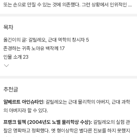
또는 손으로 만질 수 있는 것에 의존했다. 그런 상황에서 인위적인 실
험과 적절한 장치를 통해 가설을 검증하고 이론화하는 과학적 방법론
의 탄생은 과학의 혁명, 더 나아가 인식의 혁명을 불러일으킨 대사건
목차
이었다. 그 혁명의 선두에 서 있던 인물이 16세기 이탈리아의 자연 철
학자 갈릴레오 갈릴레이였다.
옮긴이의 글: 갈릴레오, 근대 역학의 창시자 5
존경하는 귀족 노아유 백작께 17
<대화>로 인해 종교 재판에서 유죄를 선고받은 갈릴레오가 자택에
인물 소개 23
연금된 채 눈이 멀어가는 와중에 완성한 근대 물리학의 고전이다. 대
중들에게 물체의 운동 법칙을 소개하는 최초의 근대 역학 교과서라
할 수 있다. 운동은 고대 그리스부터 내려오는 매혹적이면서도 난해
추천글
한 문제였다. 하지만 갈릴레오는 과감하게 매개 도구와 실험을 통한
측정 그리고 사고 실험을 과학 연구에 도입했다. 그 결과 인간은 불완
알베르트 아인슈타인:
갈릴레오는 근대 물리학의 아버지, 근대 과학
전한 감각의 한계를 넘어서 진리의 문에 한걸음 다가갈 수 있었다.
의 아버지라 할 수 있다.
프랭크 윌첵 (2004년도 노벨 물리학상 수상):
갈릴레오의 실험 관
찰은 명확하고 정확했다. 옛 형이상학은 별다른 진보를 하지 못했지