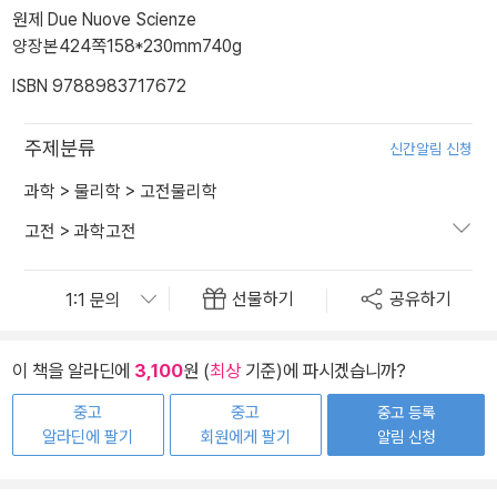
원제 Due Nuove Scienze
양장본
424쪽
158*230mm
740g
ISBN 9788983717672
주제분류
신간알림 신청
과학
>
물리학
>
고전물리학
고전
>
과학고전
선물하기
공유하기
이 책을 알라딘에
3,100
원 (
최상
기준)에 파시겠습니까?
중고
중고
중고 등록
알라딘에 팔기
회원에게 팔기
알림 신청