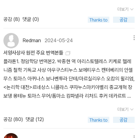
이잖아? 그러니까 큰 물체든 작은 물체든, 그들이 비중(표준 물질에
더보기
대한 어떤 물질의 밀도의 비 ? 옮긴이)이 같다면, 같은 속력으로 움직
공감 (
8
)
댓글 (0)
인다. ― 본문에서 아리스토텔레스의 주장이 거짓임을 확인한 후 살
비아티는 공기 저항이 없다면 같은 매질에서 무게가 다른 두 물체의
Redman
2024-05-24
메뉴
운동 속력은 같을 것이라고 결론을 내린다. 「둘째 날 토론」은 물체의
응집력, 즉 강도가 물체의 길이와 두께에 따라 어떻게 달라지는가 하
서양사상사 원전 주요 번역본들
는 문제를 다룬다. 살비아티는 지렛대의 원리에서 시작해 기둥의 길
플라톤1. 정암학당 번역본2. 박종현 역 아리스토텔레스 키케로 헬레
이 방향, 두께 방향, 폭 방향 각각에 추를 달아 버티는 힘이 어느 정도
니즘 철학 기독교 사상 아우구스티누스 보에티우스 캔터베리의 안셀
이며 그 비율은 얼마인지 살펴보고, 기둥의 길이와 굵기 변화에 따른
무스 토마스 아퀴나스 보나벤투라 단테/마르실리우스 오캄의 윌리엄,
강도 변화가 어떤 수학적 법칙을 따르는지 도출하며, 물체 자신이 스
<논리학 대전>르네상스 니콜라스 쿠자누스마키아벨리 종교개혁 장
스로의 무게를 버틸 수 있는 한계 크기를 구한다. 이를 통해 자연물이
보댕 몽테뉴 토마스 무어/톰마소 캄파넬라 리처드 후커 데카르트 블
든 인공물이든 구조를 유지한 채 크기만 무한정 늘리거나 줄일 수 없
레즈 파스칼 스피노자 *<지성교정론> <정치론> 외에는 중역본홉스
더보기
다는 결론이 나온다. 이것을 보여 주기 위해서, 여기 조그마한 뼈 하나
후고 그로티우스 프랜시스 베이컨 과학 사상 수평파 존 로크 라이프
공감 (
80
)
댓글 (12)
와, 그 길이를 세 배로 늘였을 때 작은 뼈가 작은 동물의 몸에서 하는
니츠 에드워드 기번 몽테스키외 장 자크 루소 토크빌 스코틀랜드 계
역할을 큰 동물의 몸에서 할 수 있도록, 굵기를 늘인 큰 뼈를 그렸네.
몽주의 칸트 버크/페인/맬서스 독일관념론 헤겔 요한 고트프리트 폰
이 그림을 보면, 큰 뼈는 길이와 굵기의 비율이 비정상적으로 되었음
메뉴