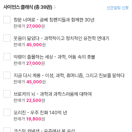
사이언스 클래식 (총 39권)
신간알림 신청
창문 너머로 - 곰베 침팬지들과 함께한 30년
판매가
27,000
원
웃음이 닮았다 - 과학적이고 정치적인 유전학 연대기
판매가
45,000
원
악령이 출몰하는 세상 - 과학, 어둠 속의 촛불
판매가
27,000
원
지금 다시 계몽 - 이성, 과학, 휴머니즘, 그리고 진보를 말하다
판매가
45,000
원
브로카의 뇌 - 과학과 과학스러움에 대하여
판매가
22,500
원
오리진 - 우주 진화 140억 년
판매가
19,800
원
코스믹 커넥션 - 우주에서 본 우리