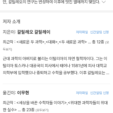
만, 갈릴레오의 연구는 번성하여 이후에 멋진 열매까지 맺었다.
저자 소개
지은이:
갈릴레오 갈릴레이
저자파일
신간알림 신청
최근작 :
<새로운 두 과학>
,
<대화>
,
<두 새로운 과학>
… 총 12종
(모
두보기)
근대 과학의 아버지로 불리는 이탈리아의 자연 철학자이다. 그는 이
탈리아 토스카나 대공국의 피사에서 태어나 1581년에 피사 대학교
의학부에 입학했으나 중퇴하고 수학을 공부했다. 이후 갈릴레오는 실
력을 인정받아 1589년에 피사 대학교 교수가 되었지만, 과거의 학설
을 맹목적으로 따르는 학교 분위기에 적응하지 못하고 1592년에 파
옮긴이:
이무현
저자파일
신간알림 신청
도바 대학으로 자리를 옮겼다. 그는 1609년에 망원경을 이용해 최초
로 천체를 관측한 후 그 놀라운 발견들을 책으로 펴내 유럽 최고의 유
최근작 :
<세상을 바꾼 수학자들 이야기>
,
<위대한 과학자들의 위대
명 과학자가 되었으며, 1610년에 토스카나 대공의 제일 수학자로 취
한 실수>
… 총 23종
(모두보기)