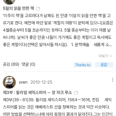
을 손에 넣은 그는 무려 30배나 성능이 확대된 망원경을 손수 제작하
한 단서다. 아인슈타인의 일반상대성이론에 따르면 빛조차도 빠져나
경계를 허물고 지식의 지평을 넓히는 데 기여하고 있다.
5월의 읽을 만한 책
는데 성공한다. 이 망원경을 통해 갈릴레오는 말 그대로 인류 최초로
갈 수 없을 정도로 밀도가 높은 블랙홀들이 충돌할 때 중력파가 방출
'이주의 책'을 고르려다가 날짜도 된 만큼 '이달의 읽을 만한 책'을 고
우주를 자세히 들여다보기 시작했다. 그는 그 이전에 태어난 사람은
된다. 이때 우주의 시공간이 연못의 물결처럼 일렁이는 현상이 일어
르기로 한다. 예전에 하던 말로 '계절의 여왕'이 문턱에 있으니(요즘은
그 누구도 상상하지 못했던 엄청난 광경들을 생생히 목격하게 된다.
난다. 즉 중력파는 중력과 관련된 파동이다. 그런데 중력은 세상에 존
4월중순부터 5월 초순까지인 듯하다. 5월 중순부터는 이미 여름 날
갈릴레오는 이 놀라운 발견들을 정리해서 1610년에 『별들의 소식』이
재하는 네 가지 힘(강력, 약력, 전자기력, 중력) 중에서 가장 약하다. 1
씨니까). 날씨가 좋은 만큼 나들이 가기에도 좋은 계절이고 독서에도
라는 책으로 출판했다. 유럽의 지식계는 발칵 뒤집어졌다. 2,000년
916년에 아인슈타인이 중력파의 존재를 예견한 이후로 100년 동안
좋은 계절이다(선택은 알아서들 하시길). 1. 문학예술 새롭게 소개
가까이 금과옥조처럼 여겨왔던 아리스토텔레스의 이론과는 모든 게
중력파가 검출되지 않았다. 이 긴 세월 동안 세계 각국의 과학자들은
된 작가와 작품들을 골랐다. 포르투갈 작가 안토니우 로부 안투네스
어긋나기 때문이었다. 갈릴레오의 책은 불티나게 팔렸으며, 천문학자
최첨단 실험 장비를 총동원하여 중력파 검출을 위해 노력했다. 결국,
더보기
의 <대심문관의 비망록>(봄날의책, 016), 이탈리아 작가 나탈리아
들은 망원경을 제작하기 바빴고, 갈릴레오는 일약 유명인사가 되었
올해 노벨물리학상은 중력파 검출에 결정적인 공헌을 한 세 명의 과
공감 (
69
)
댓글 (0)
긴츠부르그의 <가족어 사전>(돌베개, 2016), 이스라엘 작가 다비드
다. - 태양의 흑점 갈릴레오는 태양의 흑점들을 관찰한 결과들에 대
학자(라이너 바이스, 킵 손, 배리 배리시)들에게 돌아갔다. 마침내 아
그로스만의 <시간 밖으로>(책세상, 2016) 등이다. 안투네스는 포르
해서도 책으로 출판했다. 갈릴레오가 점점 더 지동설을 주장하기 시
인슈타인의 숙제가 해결되는 역사적인 순간을 확인한 사람들은 아인
투갈 작가로 페르난두 페소아와 주제 사라마구에 이어서 우리가 이름
작하자 로마 교황청의 입장을 옹호하는 여러 성직자들은 강력하게 저
oren
2010-12-25
메뉴
슈타인의 생각에 경탄했다. 그러나 중력파를 예언한 아인슈타인만 치
을 기억해야 할 작가로 보인다. 나탈리아 긴츠부르그는 <치즈와 구더
항했고, 갈릴레오는 직접 로마를 방문하게 된다. 교황청으로부터 지
켜세울 수 없다. ‘중력파’를 알기 전에 ‘중력’을 먼저 이해하는 것은 당
제3부 : 윌리엄 셰익스피어 ∼ 장 자크 루소
기>를 쓴 역사학자 카를로 긴즈부르그의 어머니이기도 하다(같은 성
동설을 승인받기 위해서였다. 그러나 1616년에 로마 교황청의 종교
연한 일이며 ‘중력’의 실체를 확인한 과학자들도 경탄의 대상이 되어
제3부(39∼61)39. 윌리엄 셰익스피어, 1564～1616, 전집 셰익
이 '긴츠부르그'와 '긴즈부르그'로 달리 표기되어 모자가 분리된 형국
재판소에서는 도리어 갈릴레오에게 코페르니쿠스의 지동설을 지지하
야 한다. 아인슈타인의 상대성 이론이 워낙 대단해서 그렇지 갈릴레
스피어를 읽는 것은 에베레스트 산을 정복하는 것과 약간 비슷하다.
이다). 이스라엘 현대문학의 거장으로 꼽히는 다비드 그로스만은 '데
지 말라는 선고를 내린다. 판결문이 전달된 이후 교황을 알현하게
오 갈릴레이(낙하운동)와 아이작 뉴턴(만유인력과 세 가지 운동 법
어떤 방법을 선택하느냐에 따라 등정의 결과가 달라진다.그는 인간이