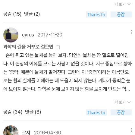
변의 진실 앞에서 마냥 침묵할 수는 없었던지, 1992년에 정식으로 자
더보기
거쳐서 다른 많은 놀라운 결과들을 낳을 걸세. 물리학의 다른 어떠한
신들의 잘못을 인정하고 갈릴레오를 복권시켰다. 피사에서 태어난
공감 (
15
)
댓글 (2)
분야보다도, 이 분야가 더 중요하고 우선인 것을 보면, 틀림없이 그렇
갈릴레오는 아버지의 뜻에 따라 의대에 진학했으나 곧바로 수학에 흥
게 될 것 같네. ― 본문에서 물체의 강도와 운동에 관한 갈릴레오의
미를 느껴 수학자의 길을 걷게 된다. 피사 대학에서 수학 교수로 지내
빛나는 아이디어를 발전시킨 사람은 뉴턴이었다. 뉴턴은 무한의 개념
cyrus
2017-11-20
메뉴
던 갈릴레오는 천문학에 뛰어들기 전부터 물체의 온갖 운동에 대해
을 더 깊이 파고 들어가 미적분이라는 새로운 수학적 분석 도구를 내
특별한 관심을 느껴 온갖 실험과 관찰에 몰두하게 된다. - 피사의 사
과학의 길을 거꾸로 걸으면
놓았다. 또한 뉴턴은 『프린키피아』에서 갈릴레오가 설명한 물체의 운
탑으로 유명한 피사. 갈릴레오는 피사 대학교에서 수학을 가르쳤
손에 쥐고 있는 물체를 놓아 보자. 당연히 물체는 땅 밑으로 떨어진
동 법칙을 모태로 하여 관성의 법칙, 가속도의 법칙, 작용?반작용의
다. 피사의 사탑에서 무게가 다른 쇠공을 떨어트린 실험이 가장 대표
다. 이 현상의 이유를 모르는 사람이 없을 것이다. 지구 중심으로 향하
법칙을 이론화했다. 그리고 세상의 모든 물체들 사이에는 거리의 제
적이었다. 그 실험을 통해 물체의 자유낙하 법칙을 발견함으로써 2,0
는 ‘중력’ 때문에 물체가 떨어진다. 그런데 이 ‘중력’이라는 이름만으
곱에 반비례하는 힘이 작용한다는 만유인력의 법칙을 세움으로써 고
00년 가까이 인정받던 아리스토텔레스의 역학이 틀렸음을 증명한 그
로는 힘의 실체를 이해하는 데 도움이 되지 않는다. 게다가 중력은 눈
전 역학의 문을 열어젖혔다. 물리학의 탄생을 우주 대폭발 사건에 비
는 아리스토텔레스의 권위에 도전했다는 이유로 도리어 피사 대학에
에 보이지 않는다. 과학은 눈에 보이지 않는 힘을 보이게 만드는 학문
유한다면 갈릴레오의 『새로운 두 과학』은 대폭발 전에 존재한 ‘우주
서 쫒겨나게 된다. 1592년에 베네치아 공국의 파도바 대학으로 자리
이다. 중력의 실체를 어느 정도 이해한다면 밤하늘에 떠 있는 별들을
의 알’이라고 할 수 있다. 특히 매개 도구를 통해 실험을 설계하고 해
더보기
를 옮긴 그는 거기서 18년 동안 수학과 천문학을 강의하면서 물리학
보면서 우주의 구조에 대해 생각할 수 있다. * 오정근 《중력
석하는 갈릴레오의 전통은 더 나은 도구와 장치로 관찰과 실험의 영
공감 (
34
)
댓글 (8)
연구에 온전히 매진할 수 있었다. 갈릴레오의 삶을 획기적으로 뒤바
파, 아인슈타인의 마지막 선물》 (동아시아, 2016) 중력파의 실체를
역을 넓혀 나가면서 데이터를 축적하고, 그것을 통해 더 깊은 이해에
꾼 사건은 파도바 대학으로 옮긴지 18년째 되던 해인 1609년에 일어
규명하는 연구는 아인슈타인이 남긴 큰 숙제였다. 중력파는 아인슈타
도달하는 과학의 진보를 이끌었다. 갈릴레오의 위대한 유산은 『새로
났다. 1600년대 초부터 네덜란드의 안경 제작자들이 발명한 망원경
인의 일반상대성이론이 맞는지 아닌지를 판가름할 수 있는 아주 중요
로쟈
2016-04-30
메뉴
운 두 과학』이 출간된 지 400년이 지난 오늘날에도 과학이 미답의