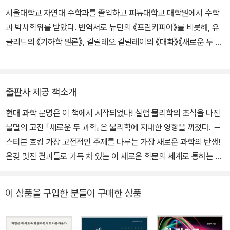
임했다. 한편 1612년부터 태양 중심 이론에 대한 반대가 거론되기 시
서울대학교 자연대 수학과를 졸업하고 퍼듀대학교 대학원에서 수학
작했는데, 이런 분위기 속에서 1632년에 펴낸 『대화』가 문제가 되어
과 박사학위를 받았다. 번역서로 뉴턴의 《프린키피아》를 비롯해, 유
그해에 종교 재판에 회부되었다. 종교 재판에서 갈릴레오는 공개적으
클리드의 《기하학 원론》, 갈릴레오 갈릴레이의 《대화》《새로운 두 과
로 자신의 신념을 부정하고 참회해야 했고, 이후 피렌체 근교에 있는
학》 등이 있다. 《위대한 과학자들의 위대한 실수》를 집필하기도 했
가택에 연금된 채 여생을 마쳤다. 이 때문에 갈릴레오는 교회에 맞선
다.
대표적인 과학의 순교자로 묘사되기도 한다. 갈릴레오는 과학 전반에
광범위한 업적을 남겼다. 그는 뛰어난 성능의 망원경을 제작, 천체들
출판사 제공 책소개
을 관측하여 목성의 위성, 해왕성을 발견하는 등 천문학을 혁명적으
현대 과학 문명은 이 책에서 시작되었다! 실험 물리학의 초석을 다진
로 발전시켰다. 그리고 정교하게 설계된 실험과 관측을 통해 관성의
불멸의 고전 『새로운 두 과학』은 물리학에 지대한 영향을 끼쳤다. －
법칙, 자유 낙하의 법칙 등의 초안이 될 만한 의미 있는 결과들을 도출
스티븐 호킹 가장 고전적인 주제를 다루는 가장 새로운 과학의 탄생!
했다. 또한 갈릴레오는 왕성한 연구 활동을 토대로 많은 책을 발표했
온갖 멋진 결과들로 가득 차 있는 이 새로운 학문의 세계로 통하는 문
다. 주요 저서로는 『별들의 소식(Sidereus Nuncius)』, 『해의 검은
이 역사상 처음으로 활짝 열렸으니, 앞으로 많은 사람들이 이것을 주
점에 대해서 마르크 벨저에게 보내는 편지(Istoria e Dimostrazion
목하고, 여기에 매달릴 걸세. ― 본문에서 현대 과학 기술 문명의 기
e intorno alle Macchie Solari e Loro Accidenti Comprese in
이 상품을 구입한 분들이 구매한 상품
초인 물리학은 끊임없이 진화해 왔다. 뉴턴 역학은 하늘에 존재하는
Tre Lettere Scritte all'illustrissimo Signor Marco Velseri)』,
천체들의 운동을 이해하는 데 결정적으로 기여했고, 아인슈타인의 상
『시금저울(Il Saggiatore)』, 『새로운 두 과학(Due Nuove Scienz
대성 이론은 시공간을 통합하여 우주의 지형도를 새로 그렸다. 이후