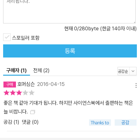
다른 종류의 과학에 수학적 증명을 적용할 때는, 먼저 엄밀한 실험을
통해서 근본이 되는 법칙들을 엄선한 다음, 그것을 기초로 전체 구조
를 만드는 것이 보통 하는 과정이고, 또 마땅히 그래야 하니까. ― 본
현재
0
/280byte (한글 140자 이내)
문에서 『새로운 두 과학』은 『대화』와 같이 살비아티, 사그레도, 심플
스포일러 포함
리치오라는 세 인물이 등장해 나흘간 자유롭게 토론하는 형식으로 구
등록
성되어 있다. 살비아티는 갈릴레오의 운동 이론을 소개하고, 심플리
치오는 당시 학계 정설이었던 아리스토텔레스의 물리학을 대변하며,
사그레도는 교양 있는 일반 시민을 상징한다. 그리고 갈릴레오는 ‘동
구매자 (1)
전체 (2)
료 학자’로 등장한다. 이 책은 세 사람은 나흘간 물체의 응집력, 강도
호머심슨
2016-04-15
와 부피와 길이의 관계, 물체의 등속도 운동, 가속도 운동, 포물선 운
메뉴
동에 대해 ‘동료 학자’가 쓴 책을 같이 읽으며 자유롭게 토론한다. 「첫
좋은 책 같아 기대가 됩니다. 하지만 사이언스북에서 출판하는 책은
째 날 토론」은 물체의 응집력의 근원이 무엇인가라는 문제에서 출발
늘 비쌉니다.
한다. 살비아티는 물체의 응집력의 근원으로 진공을 지목한다. 하지
만 단순히 진공의 존재만으로 고체의 응집력을 완벽히 설명하지 못한
공감 (
1
)
댓글 (0)
다. 이에 갈릴레오는 ‘무한’이라는 개념을 들고 나온다. 진공 하나하나
가 당기는 힘은 작지만, 아주 작은 진공들이 고체를 구성하는 미세한