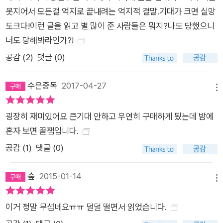
못지어서 모든걸 억지로 끝내려는 억지적 결말.기대가 크면 실망
도크다!이런 글을 읽고 별 많이 준 사람들은 뭐지?나도 당했으니
너도 당해봐라인가?!
공감 (
2
)
댓글 (0)
수은중독
2017-04-27
메뉴
굉장히 재미있어요 큰기대 안하고 우연히 구매하게 됬는데 밤에
혼자 보면 꿀잼입니다.
공감 (
1
)
댓글 (0)
숲
2015-01-14
메뉴
이거 정말 무섭네요ㅠㅠ 덜덜 떨면서 읽었습니다.