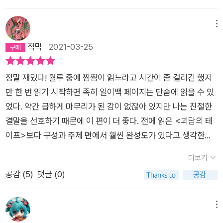
단순한 기분 탓이겠지만, 만일을 위해서입니다. ' 말도 안 되는 장
들은 아직도 또렷이 기억하고 있지만 세세한 부분은 전혀 기억하
소란 예를 들자면 책장과 가구 사이의 틈, 조금 벌어진 문의 그늘,
고있지 못해서 생각보다 더 재미있게 다시 읽을 수 있었다.​-오년
메뉴
식기 선반이나 냉장고 등과 벽 사이의 틈, 복도의 구석, 책상이나
이라는 세월이 흘렀고, 그만큼 다양한 호러소설을 접했음에도 불
적막
2021-03-25
코타츠나 침대 아래, 목욕탕이나 화장실의 환기팬 속, 커튼 뒤편,
구하고 다시 읽어도 너무 재미있었다. 약간 으엥? 스러운 컨셉들
방 안의 사각, 천장의 네 모서리, 모든 창문의 밖... 어쨌든 아무도
이 새로이 느껴졌지만 호러적 장치라고 생각하면 이해하고 넘어
없을, 또한 어린아이라도 절대 들어갈 수 없을 만한 곳이다.' 무
정말 재밌다! 월루 중에 짬짬이 읽느라고 시간이 좀 걸리긴 했지
갈 수 있는 정도였다. 처음 읽었을 때에는 으스스한 느낌과 추리
섭게 읽으려고하면, 무섭게 읽을 수 있는 책이다. 호러 부분 뿐만
만 한 번 읽기 시작하면 족히 일이백 페이지는 단숨에 읽을 수 있
소설적인 마지막 장면에 감탄을 하며 읽었을 뿐이지만 다시 읽으
아니라 추리 부분이 특히 맘에 들었다. 산에 있는 나무들 중 유난
었다. 약간 급하게 마무리가 된 감이 없잖아 있지만 나는 친절한
니 현실감이 느껴지는 스토리텔링과 세 가지의 이야기를 하나로
히 모습이 다르게 생긴 나무가 하나 있다면, 그 나무는 베거나 하
결말을 선호하기 때문에 이 편이 더 좋다. 전에 읽은 <괴담의 테
엮는 짜임새와 미스터리와 추리의 합을 위해 치밀하게 설계된 이
지 않는 것이 불문율이다. 그 나무를 해하는 경우에 '노조키네'가
이프>보다 구성과 주제 면에서 훨씬 완성도가 있다고 생각한다.
야기라는 것이 눈에 띄어 놀라움을 느꼈다. 으스스함과 스릴감은
달라붙게 되어 끊임없이 시선을 느끼게 되고, 결국 미쳐버린다.
으스스함을 목적으로 한 괴담이라기보다는 일본의 민속신앙적
말 할 것도 없고, 추리소설적인 논리정연함이 깨달음과 놀라움을
더보기
는 이야기. 그런데, 이 노조키네에서 나온 '노조키메' 의 존재가 언
요소가 들어가 있어서 한 편의 영화를 감상한 느낌이었다. 그럼에
전해주는 이성적,감정적으로 모두 충족시켜주는 소설이다. 역시
공감 (
5
)
댓글 (0)
급되어 있는 민속학자의 노트를 얻게 된 화자, 미쓰다 신조의 이
도 꽤 스릴감 있게 읽을 수 있었던 것은 작가의 묘사와 이야기를
명작은 언제 어디서 다시 읽어도 명작인 것으로!​-미쓰다 신조의
야기가 나오고, 민속학자인 아이자와의 대학시절 경험을 적은 노
전개하는 힘이 뛰어났기 때문일 것이다. *약스포*노조키메의 유
작품은 처음 읽으면 그저 즐거움에 감탄 할 뿐이지만, 다시 읽으
트에는 사람들과 잘 어울리지 못하는 자신과 유일하게 어울리는
래와 정체가 조금씩 밝혀지기 시작한 2장 중반부터 무섭다기보
메뉴
면 비로소 그 빛을 제대로 깨닫게 되는 것 같다. 호러소설이 다시
비슷한 성격의 소이치라는 친구의 마을에 방문하게 되면서 겪게
단 서글픈 감정이 들었다. 한 공동체에서 전해지는 귀신과 괴물은