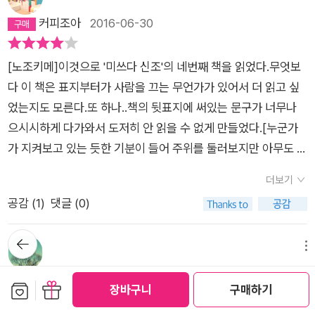
민속학을 공부하던 학생시절 불의의 사고로 친우를 잃는다. 그의
위력 외에 깜짝 놀라게 만드는 장면이나 갑자기 큰소리를 내는 등
커피조아
2016-06-30
명복을 빌어주고자 친구의 본가를 찾아가는데, 친구의 본가는 독
의 효과만으로 공포 영화라 우기는 것들도 많다. 피칠갑된 장면과
특한 사연이 있는 곳이었다. 지역의 2대 지주이면서 마을에서 따
속 메스껍게 만드는 기분나쁜 순간들의 묘사만으로 괴담 혹은 기
[노조키메]이것으로 '미쓰다 신조'의 네번째 책을 읽었다.무엇보
돌림을 당하고 있으며, 이방인 살해 전설의 장본인이라는 어두운
담이라 이름 붙여서는 안 될 것이다. 괴담이 탄생하고 공포를 느
다 이 책은 표지부터가 사람을 끄는 무언가가 있어서 더 읽고 싶
과거를 가진 일족이었던 것이다. 과거의 잘못으로 일족은 노조키
끼게 되는 모든 과정엔 사람이 있다. 사람의 어둡고 비열하고 잔
었는지도 모른다.또 하나..책의 뒷표지에 써있는 문구가 너무나
메, 즉 엿보는 눈의 앙화를 받게 되어 재앙을 피하기 위해 혼례나
인한 면면들이 괴담의 시발점이 되고 공포의 근원이 된다. 사실
으시시하게 다가와서 도저히 안 읽을 수 없게 만들었다.[누군가
상례와 같은 집안의 큰일에서부터 평소의 생활에 이르기까지 모
괴담이라는 것은 전해내려오는 이야기이기 때문에 언제부터인
가 지켜보고 있는 듯한 기분이 들어 주위를 둘러보지만 아무도 없
든 면면에서 기묘하고도 기괴한 의식을 치르고 있었다. 일족은 물
지, 원인이 무엇인지, 무슨 일이 생겼었는지 제대로 전해지지 않
다.이런 감각에 사로잡힌 경우에는 일단 거기서 이 책을 덮기를
론 마을 사람들 모두 노조키메를 두려워하고 있었는데. 여기서 등
아도 그만이다. 인과관계 따위를 알려줄 인물들도 이미 저세상 사
더보기
권합니다]-<서장>중에서...으으으으~어디선가 나를 보고있다?
장하는 그 노조키메는 첫 번째 원고의 ‘그것’과 같은 요괴이다. 종
람이 된 지 오래고 이런저런 말들만 보태어져 실체가 되려 사라질
공감 (
1
)
댓글 (0)
약간의 공간과 틈만 있음 그 곳에서 누군가가 나를 보고있다?
말저택이라고 불리는 친구의 본가에서는 어찌된 일인지 괴이가
수도 있는 성질의 것이다. 그런 괴담을 미쓰다 신조는 마치 무대
헉!!!!!!오히려 이러한 느낌이 더 공포와 오싹함을 주는거 같다.이
뒤로가
끊이질 않고 줄초상이 이어진다. 그 모든 현상을 경험하고 가까스
에 올릴 연극처럼 완벽히 세팅된 장소를 만들어 그럴듯한 인물을
기
책은 두가지의 이야기가 '노조키메'라는 괴이로 연결이 된다는 것
메뉴
로 목숨을 건진 아이자와 소이치는 그때의 경험을 원고로 남긴다.
탄생시키고 전승되는 이야기에 뭔가 변곡점이 될만한 사건을 집
이다.1.(엿보는 저택의 괴이)는 도쿠라 시게루는 같은 또래의 대
red7177
2014-11-20
마지막으로 두 원고와 원고를 얻게 되기까지의 과정을 단서로
어 넣는다. 그 어떤 사소한 말 한마디, 물건 하나 낭비하는 법 없
보관함담기
선물하기
장바구니
구매하기
학생들과 어느 별장의 리조트에서 아르바이트를 하며 괴이한 경
작가 미쓰다 신조의 추리가 이어진다. 첫 번째 원고에서 금기를
이 알뜰하게 활용한다. 분명 호랑이 담배 피던 시절 이야기이고,
험을 한다.리조트 관리인이 가지말라는 산속을 시게루 일행은 호