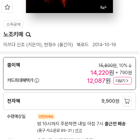
소득공제
노조키메
미쓰다 신조
(지은이),
현정수
(옮긴이)
북로드
2014-10-19
종이책
15,800
원,
10%
14,220
원
+ 790원
12,087
원
카드최대혜택가
더보기
전자책
9,900
원
수령예상일
양탄자배송
밤 10시까지 주문하면 내일 아침 7시
출근전 배송
(중구 서소문로 89-31 )
변경