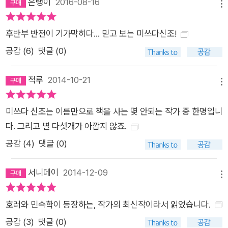
은탱이
2016-08-16
메뉴
묘한 융합, 그 매력적인 혼돈의 세계에 흠뻑 취하라! 소설 속에서
두 가지 공포체험담을 연결하는 주인공 ‘나’는 두말 할 것 없이 미
후반부 반전이 기가막히다... 믿고 보는 미쓰다신조!
쓰다 신조 자신을 투영한 존재다. 주인공이 썼다는 소설의 제목
공감 (
6
)
댓글 (0)
역시 실제 미쓰다 신조의 작품이고, 소설 소재를 구하는 방법이나
서술 방식 역시 동일하다. 미쓰다 신조는 《노조키메》를 통해 실
적루
2014-10-21
제 사실과 허구, 괴담과 공포를 절묘하게 융합하여 자신만의 작품
메뉴
세계를 완성하였다. ‘아, 무서웠다…….’ 그렇게 말할 수 있으면 그
미쓰다 신조는 이름만으로 책을 사는 몇 안되는 작가 중 한명입니
것으로 만족한다. 그 이야기에 대한 해석 따윈 조금도 원하지 않
다. 그리고 별 다섯개가 아깝지 않죠.
는다. 하물며 ‘사실은 이런 인과응보가 있어서’ 라는 식의 설명 따
윈 전혀 필요 없다. 괴이한 일은 어디까지나 영문을 알 수 없는 것
공감 (
4
)
댓글 (0)
으로서 그 상태 그대로 존재하는 것이 바람직하다. (본문 17쪽 중
에서) 특히 잔인한 묘사나 과장된 연출 없이도 극단의 공포를 표
서니데이
2014-12-09
메뉴
현하는 작가의 솜씨에는 절로 감탄사가 나온다. 괴이한 존재를 그
저 막연하게 표현하지 않고 이성적인 추리를 통해 실제 사실처럼
호러와 민속학이 등장하는, 작가의 최신작이라서 읽었습니다.
접근하면서도, 일반적인 미스터리가 가진 사건 해결을 통한 닫힌
공감 (
3
)
댓글 (0)