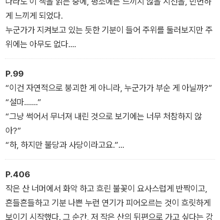
점이 있기 때문이다. 시공간이 전혀 다른 두 이야기에 모두 등장
나라도 이 책을 읽는 중에, 평소에는 느끼지 않을 시선을, 빈번하
하는 괴이한 존재의 정체는 무엇일까? 그리고 이 이야기를 세상
게 느끼게 되었다.
에 알린다면 혹시나 그 괴이한 존재가 작가와 독자에게 찾아오지
누군가가 지켜보고 있는 듯한 기분이 들어 주위를 둘러보지만 주
나 않을까?
위에는 아무도 없다.
있을 수 없는 장소에서 누군가가 엿보고 있다, 그런 기분이 들어
갖가지 의문과 걱정하는 마음 한편으로, 이 무섭고도 흥미로운 두
서 견딜 수 없다.
P.99
이야기를 세상에 알릴 책임을 느낀 '나'는 두 이야기를 나란히 들
이런 감각에 사로잡힌 경우에는 일단 거기서 이 책을 덮기를 권합
“이건 자연적으로 붕괴한 게 아니라, 누군가가 부순 게 아닐까?”
려준 뒤 자신만의 생각으로 '엿보는 소녀, 노조키메'의 정체를 추
니다.
“설마…….”
리해보기로 한다.
대부분이 단순한 기분 탓이겠지만, 만일을 위해서입니다.
“그냥 썩어서 무너져 내린 것으로 보기에는 너무 처참하지 않
_<서장> 중에서
아?”
“하, 하지만 불당과 사당이라고요.”
“물론 그것에 상응하는 이유가 있었겠지만……. 나에겐 많은 사람
들이 몰려와서 부순 것처럼 보여.”
P.406
갑자기 섬뜩함을 느낀 시게루가 뒤늦게나마 조심조심 주위를 둘
작은 산 너머에서 화악 하고 흐린 불꽃이 요사스럽게 반짝이고,
러보기 시작했을 때였다.
흔들흔들하고 기분 나쁜 누런 연기가 피어오르는 것이 흐릿하게
“우와앗!”
보이기 시작했다. 그 순간, 저 작은 산의 뒤편으로 가고 싶다는 강