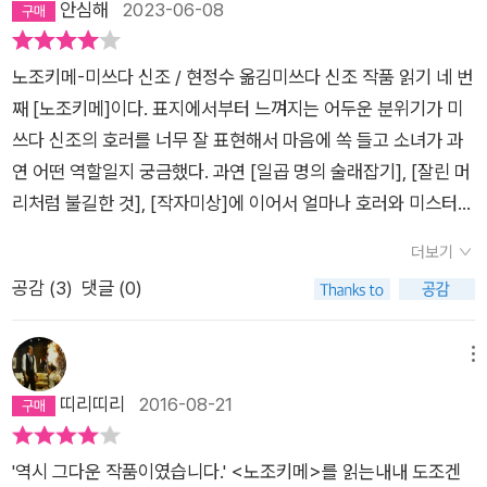
안심해
2023-06-08
읽어도 재미있다는 것 자체가 쉬운 일은 아니지만 두 번째 읽었을
되는 이야기가 나온다. 기담에도 이론이 있다. 고 그 이론을 만들
그 집단에서 가장 천대받고 멸시당하던 존재로 그려지곤 한다. 피
때 눈에 보이는 것들이 있어서 더욱 더 빠져들게 만들기 때문이
어가는 과정도 좋았다.
지배집단을 혐오하면서도 세포 하나까지 착취하던 지배집단의
다. 특히 나는 재독을 잘 안하는 사람이라 그런지 재독의 매력까
노조키메-미쓰다 신조 / 현정수 옮김미쓰다 신조 작품 읽기 네 번
일말의 죄의식(?)이 그런 식으로 표현되는 것일테지만 입맛이 쓴
지 깨닫게 되었으니. 아무쪼록 미쓰다월드에 계신 여러분. 재독.
째 [노조키메]이다. 표지에서부터 느껴지는 어두운 분위기가 미
것은 어쩔 수가 없었다.연결해서 읽기: <귀신과 괴물> 소명출판
꼭 해보셔야 합니다!
쓰다 신조의 호러를 너무 잘 표현해서 마음에 쏙 들고 소녀가 과
연 어떤 역할일지 궁금했다. 과연 [일곱 명의 술래잡기], [잘린 머
리처럼 불길한 것], [작자미상]에 이어서 얼마나 호러와 미스터리
를 잘 조합을 했을지 너무나도 기대가 되었다. 그리고 첫 장을 펼
더보기
치면 나오는 경고문이 나오는데 이 책이 심상치가 않다는 것을 바
공감 (
3
)
댓글 (0)
로 직감했다.[노조키메]는 주인공이 우연히 알게 된 민속학자로
부터 노조키메에 대한 정보를 얻고 자료를 제공을 받으면서 그 내
용을 토대로 작품 내에서 책을 낸다는 내용이다. 그래서 책 안에
메뉴
는 두 가지의 에피소드가 등장을 한다. 첫 번째는 방학 때 펜션에
띠리띠리
2016-08-21
아르바이트를 갔다가 ‘노조키메’의 저주에 걸린 ‘엿보는 저택의
괴이’. 두 번째는 ‘노조키메’가 어떻게 이 지방에 생기게 되었는지
'역시 그다운 작품이였습니다.' <노조키메>를 읽는내내 도조겐
를 알려주고 직접 가서 겪게 되는 ‘종말 저택의 흉사’이다. 재밌는