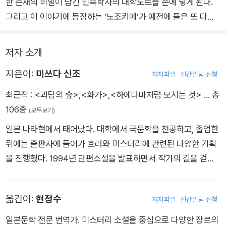
한 존재의 비밀이 담긴 민속학자의 대학노트를 손에 넣게 된다.
그리고 이 이야기에 등장하는 ‘노조키메’가 예전에 들은 또 다른
공포 체험담과 연관 있다는 사실을 깨닫고 경악한다.
방울소리를 따라간 리조트 아르바이트생의 기괴한 경험과 의문
저자 소개
의 죽음을 다룬 <엿보는 저택의 괴이>. 순례자 모녀의 잔인한 죽
지은이:
미쓰다 신조
음과 저주로 인해 벌어지는 한 가문의 몰락을 다룬 <종말 저택의
저자파일
신간알림 신청
흉사>. 두 이야기 속에 모두 등장하는 엿보는 시선의 정체는 무
최근작 :
<괴담의 숲>
,
<화가>
,
<하에다마처럼 모시는 것>
… 총
엇일까? ‘나’는 독자들에게 두 이야기를 나란히 들려주면서 ‘노조
106종
(모두보기)
키메’의 비밀을 파헤쳐보기로 하는데…….
일본 나라현에서 태어났다. 대학에서 국문학을 전공하고, 졸업한
뒤에는 출판사에 들어가 호러와 미스터리에 관련된 다양한 기획
을 진행했다. 1994년 단편소설을 발표하면서 작가의 길을 걷기
시작했다. 2001년에는 첫 장편소설 《기관, 호러 작가가 사는 집》
을 출간하며 미스터리 작가로서 널리 이름을 알렸다. 데뷔 초부터
옮긴이:
현정수
저자파일
신간알림 신청
미스터리와 호러의 절묘한 융합, 특히 본격추리 에 토속적인 괴담
을 덧씌운 독자적인 작품세계를 구축하며 자신만의 독특한 작품
일본문학 전문 번역가. 미스터리 소설을 중심으로 다양한 장르의