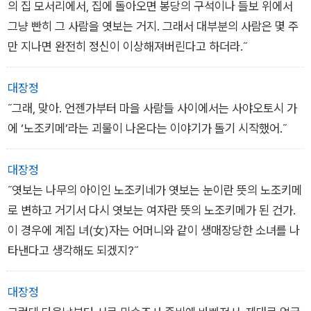
의 집 모서리에서, 집에 돌아오면 봉당의 구석이나 들보 위에서
_<종장> 중에서
그냥 빤히 그 사람을 엿보는 거지. 그래서 대부분의 사람은 몇 주
만 지나면 완전히 정신이 이상해져버린다고 하더라.˝
대장정
˝그래, 맞아. 언젠가부터 마을 사람들 사이에서는 사야오토시 가
에 ‘노조키메’라는 괴물이 나온다는 이야기가 돌기 시작했어.˝
대장정
˝엿보는 나무의 아이인 노조키네가 엿보는 눈이란 뜻의 노조키메
로 변하고 거기서 다시 엿보는 여자란 뜻의 노조키메가 된 건가.
이 경우에 계집 녀(女)자는 어머니와 같이 생매장당한 소녀를 나
타낸다고 생각해도 되겠지?˝
대장정