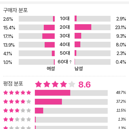
‘나’는 편집자 시절 채집한 <엿보는 저택의 괴이>라는 공포 체험
구매자 분포
담을 기억에 떠올리며 경악한다. 왠지 모를 불안감에 제쳐둔 그
10대
2.9%
2.6%
체험담과 대학노트에 담긴 이야기 사이에 놀라운 연결점이 있기
20대
23.1%
15.4%
때문이다. 시공간이 전혀 다른 두 이야기에 모두 등장하는 괴이한
30대
9.3%
17.1%
존재의 정체는 무엇일까? 그리고 이 이야기를 세상에 알린다면
40대
8.0%
13.9%
혹시나 그 괴이한 존재가 작가와 독자에게 찾아오지나 않을까?
50대
2.3%
4.1%
갖가지 의문과 걱정하는 마음 한편으로, 이 무섭고도 흥미로운 두
60대
0.4%
1.0%
이야기를 세상에 알릴 책임을 느낀 ‘나’는 두 이야기를 나란히 들
여성
남성
려준 뒤 자신만의 생각으로 ‘엿보는 소녀, 노조키메’의 정체를 추
리해보기로 한다. 방울소리를 따라간 리조트 아르바이트생의 기
8.6
평점 분포
괴한 경험과 죽음 <엿보는 저택의 괴이> 외진 대여 별장에 아르
48.7%
바이트를 하러 간 시게루 일행은 관리인 미노베에게 낯선 순례자
37.2%
가 나타나면 절대 상대하지 말고 자신에게 보고하라는 지시를 받
11.5%
는다. 아르바이트에 지친 어느 날 일행 중 막내인 여대생 카즈요
1.3%
는 방울소리와 함께 어여쁜 소녀와 어머니를 만난다. 무언가에 홀
1.3%