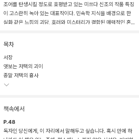
조어를 탄생시킬 정도로 호평받고 있는 미쓰다 신조의 작품 특징
이 고스란히 녹아 있는 대표작이다. 민속학 지식을 배경으로 한
실화 같은 느낌의 괴담, 호러와 미스터리가 결합된 매력적인 혼돈
의 이야기는 스멀스멀 기어오르는 한기처럼 독자들을 공포와 미
스터리의 감옥으로 조용히 몰아넣는다.
목차
서장
공포소설 편집자 생활을 하다 직접 작가로 뛰어든 '나'는 편집자
엿보는 저택의 괴이
시절부터 지금까지 공포 체험담을 채집하여 이를 소설 소재로 쓰
종말 저택의 흉사
곤 한다. '나'는 우연한 기회에 괴담을 전문으로 연구하는 재야 민
속학자의 50년 전 대학 시절 실제 체험이 담긴 노트를 손에 넣는
다.
책속에서
내용을 살펴본 '나'는 편집자 시절 채집한 '엿보는 저택의 괴이'라
는 공포 체험담을 기억에 떠올리며 경악한다. 왠지 모를 불안감에
P.48
제쳐둔 그 체험담과 대학노트에 담긴 이야기 사이에 놀라운 연결
독자인 당신에게, 이 자리에서 말해두고 싶습니다. 혹시 만에 하