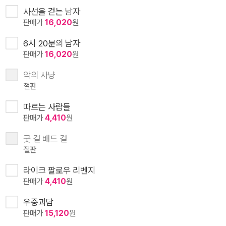
사선을 걷는 남자
판매가
16,020
원
6시 20분의 남자
판매가
16,020
원
악의 사냥
절판
따르는 사람들
판매가
4,410
원
굿 걸 배드 걸
절판
라이크 팔로우 리벤지
판매가
4,410
원
우중괴담
판매가
15,120
원