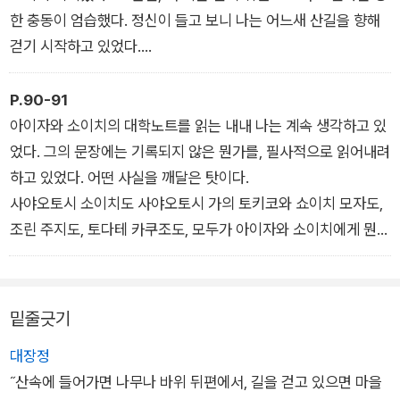
벼랑의 묘지 오른쪽 아래에 모셔진 커다란 비석 뒤편에서 이쪽을
한 충동이 엄습했다. 정신이 들고 보니 나는 어느새 산길을 향해
엿보고 있는 무표정한 얼굴을 깨닫고, 자기도 모르게 비명을 질렀
걷기 시작하고 있었다.
다.
자신이 뭘 하고 있는지 깨닫자마자, 술기운이 확 깨는 것과 동시
“꺄악!”
에 얼굴에서 핏기가 싹 가시는 것을 알 수 있었다.
P.90-91
거의 동시에 사이코도 비명을 질렀는데, 그녀는 저택 부엌문 쪽으
‘나를 부르고 있는 건가…….’
아이자와 소이치의 대학노트를 읽는 내내 나는 계속 생각하고 있
로 눈길을 주고 있다.
_<종말 저택의 흉사> 중에서
었다. 그의 문장에는 기록되지 않은 뭔가를, 필사적으로 읽어내려
_<엿보는 저택의 괴이> 중에서
하고 있었다. 어떤 사실을 깨달은 탓이다.
사야오토시 소이치도 사야오토시 가의 토키코와 쇼이치 모자도,
조린 주지도, 토다테 카쿠조도, 모두가 아이자와 소이치에게 뭔가
를 전하려고 했다. 마치 중대한 비밀을 몰래 밝히려는 듯이, 다섯
사람은 뭔가를 이야기하고 싶어 했다. 잘 읽어보면 그런 구석이
확실히 있다. 다만 대화의 흐름이 바뀌거나, 어떤 방해가 들어오
밑줄긋기
거나 본인이 망설인 탓에 아무도 입 밖에 내지는 않았다. 그러면
대장정
이 정도로 많은 사람들이 밝히려고 했던 비밀이란 대체 무엇이었
˝산속에 들어가면 나무나 바위 뒤편에서, 길을 걷고 있으면 마을
을까.