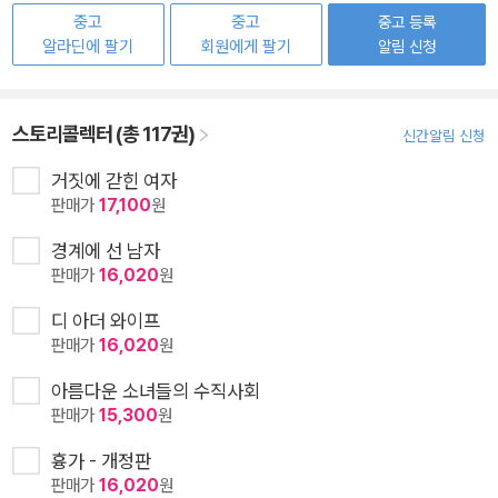
중고
중고
중고 등록
알라딘에 팔기
회원에게 팔기
알림 신청
스토리콜렉터 (총 117권)
신간알림 신청
거짓에 갇힌 여자
판매가
17,100
원
경계에 선 남자
판매가
16,020
원
디 아더 와이프
판매가
16,020
원
아름다운 소녀들의 수직사회
판매가
15,300
원
흉가 - 개정판
판매가
16,020
원