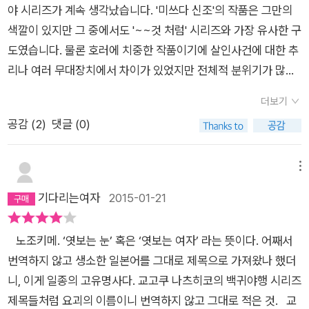
야 시리즈가 계속 생각났습니다. '미쓰다 신조'의 작품은 그만의
부분은 보통 과거에 이런 전승이나 괴이가 있다고 하면 현세대에
색깔이 있지만 그 중에서도 '~~것 처럼' 시리즈와 가장 유사한 구
서 그것에 대한 비밀을 밝히는게 기본적인 흐름인데 [노조키메]
도였습니다. 물론 호러에 치중한 작품이기에 살인사건에 대한 추
는 그 반대였다. 첫 번째 ‘엿보는 저택의 괴이’에서 펜션 관리자의
리나 여러 무대장치에서 차이가 있었지만 전체적 분위기가 많이
말을 무시하고 행동을 한 4명의 청년이 ‘노조키메’의 저주에 걸리
닮았네요.^^이번 작품 역시 작가의 주특기가 고스란히 담긴 작품
게 되면서 진행이 되고 끝인데, 두 번째 ‘종말 저택의 흉사’에서
더보기
입니다.시기적으로 다른 이야기를 한 초점에 맞추어 서서히 맞추
‘노조키메’의 역사라고 해야되나 설명이 나오고 주인공이 발생원
공감 (
2
)
댓글 (0)
어 가는 구조가 역시나 능력자 다운 면모를 보여주었습니다.갑자
인 그 지역을 찾아가면서 ‘노조키메’에 대한 진실을 알게 된다.
기 이번 책을 펼친이유를 말하자면 영화개봉이 한 몫 했네요.^^
‘미쓰다 신조’가 대단한 게 정말 자연스럽게 첫 번째 사건에서 일
대체로 영화보기 전 가급적 원작을 먼저 보려는 습성이 이번에도
메뉴
어난 일을 두 번째 이야기로 왜 그렇게 되었는지 독자들을 이해하
적용되어 한시라도 바삐 책을 펼쳤습니다.그리고 '후회아닌 후회
기다리는여자
2015-01-21
게 만든다는 점이였다. 그리고 ‘종장’에 와서는 왜 그렇게 되었는
와 재미'를 동시에 느꼈습니다.영화 예고편 때문인지 무시무시한
지 책 안의 작가가 분석을 해주는데 놀라움 그 자체였다. 아 이게
호러를 너무 기대한 나머지 다른 요소들을 놓치어 오히려 반감이
이렇게도 볼 수가 있구나 하면서! 그러면서도 일단 마지막은 독자
노조키메. ‘엿보는 눈’ 혹은 ‘엿보는 여자’ 라는 뜻이다. 어째서
들어 실망도 들었지만, 다 읽고 나서 차분히 생각하고 보니..... 제
의 판단에 맡기는 듯이 끝나서 이걸 괴이가 있는 것으로 볼지 아
번역하지 않고 생소한 일본어를 그대로 제목으로 가져왔나 했더
가 놓친것들을 주워담다 보니 다시 만족의 길로 들어섰네요.^^역
니면 그냥 사람이 벌인 일로 볼지 알아서 판단하게 한다.[노조키
니, 이게 일종의 고유명사다. 교고쿠 나츠히코의 백귀야행 시리즈
시나' 그답고 그만의 방식'이였으며 그가 전해주는 열린결말이 좋
메]를 읽으면서 딱 든 생각이 우리나라에 스위치로 정발이 된 게
제목들처럼 요괴의 이름이니 번역하지 않고 그대로 적은 것. 교