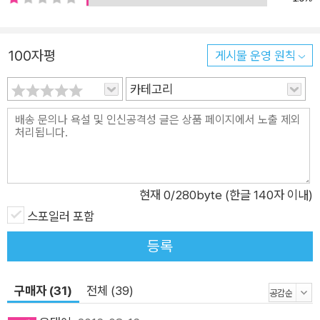
린 듯 그들을 따라나선 카즈요는 지도에도 없는 이상한 장소를 다
녀오게 되고, 카즈요의 이야기를 들은 시게루 일행은 그 장소를
찾아 나선다. 우여곡절 끝에 그들 앞에 나타난 황폐한 마을에서
100자평
게시물 운영 원칙
무시무시한 체험을 한 시게루 일행에게 실제 죽음이 닥쳐오는
데……. 저주 어린 한 가문의 몰락 이야기가 담긴 비밀의 대학노트
카테고리
<종말 저택의 흉사> 쇼와시대 초기. 당시 대학생이었던 민속학
자 아이자와는 대학 친구인 사야오토시로부터 자신의 집안에 ‘노
조키메’라는 괴이한 존재가 들러붙어 있다는 고백을 듣는다. 얼마
후 민속조사지에서 의문의 사고사를 당한 친구 사야오토시를 조
문하기 위해, 그리고 ‘노조키메’라는 괴이한 존재에 대한 흥미 때
현재
0
/280byte (한글 140자 이내)
문에 아이자와는 그의 본가를 찾아간다. 마을에 들어서기 전부터
스포일러 포함
느껴지는 기분 나쁜 예감, 마을 주민들의 공포에 찬 태도를 애써
등록
무시하고 사야오토시의 본가 ‘종말 저택’이 있는 마을에 들어선
아이자와는 마을 초입에 들어서자마자 누군가의 장례식 행렬과
구매자 (31)
전체 (39)
맞닥뜨린다. 그리고 장례식 행렬을 뒤따르는 소녀에게 의문의 시
선을 보내는데……. 괴담일까? 허구일까? 호러와 미스터리의 절