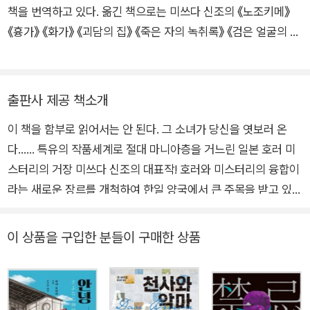
들을 선보여왔다. 특유의 문체와 세계관, 개성적인 인물들, 미스
책을 번역하고 있다. 옮긴 책으로는 미쓰다 신조의 《노조키메》
터리로서의 높은 완성도가 평단과 독자 양쪽의 호평을 이끌어냈
《흉가》 《화가》 《괴담의 집》 《죽은 자의 녹취록》 《검은 얼굴의 여
다. 2010년 《미즈치처럼 가라앉는 것》으로 제10회 본격 미스터
우》 외에 아야츠지 유키토의 《어나더》, 히가시가와 도쿠야의 《수
리 대상을 수상했으며, 지금은 ‘미쓰다 월드’라 불리는 특유의 작
수께끼 풀이는 저녁 식사 후에》, 우타노 쇼고의 《그리고 명탐정
품 세계가 열렬한 마니아층을 형성하는 등 명실상부 일본 본격 미
이 태어났다》 등이 있다.
출판사 제공 책소개
스터리를 대표하는 작가로 자리 잡았다. 미쓰다 신조 본인이 등장
하는 ‘작가 시리즈’를 비롯해 ‘사상학탐정 시리즈’, ‘도조 겐야 시
이 책을 함부로 읽어서는 안 된다. 그 소녀가 당신을 엿보러 온
리즈’, ‘집 시리즈’ 등 다수의 시리즈 작품을 발표했으며, 《노조키
다…… 특유의 작품세계로 절대 마니아층을 거느린 일본 호러 미
메》 《괴담의 집》 《흉가》 《화가》 《우중괴담》 《일곱 명의 술래잡
스터리의 거장 미쓰다 신조의 대표작! 호러와 미스터리의 융합이
기》 등 지금까지 출간한 소설만 수십 권에 이를 정도로 왕성한 활
라는 새로운 장르를 개척하여 한일 양국에서 큰 주목을 받고 있는
동을 펼치고 있다.
미쓰다 신조의 대표작이 한국 독자들을 찾아왔다. 북로드 스토리
콜렉터 시리즈 26번째 작품인 미쓰다 신조의 신작 《노조키메》는
이 상품을 구입한 분들이 구매한 상품
‘미쓰다 월드’라는 신조어를 탄생시킬 정도로 호평받고 있는 저자
의 작품 특징이 고스란히 녹아 있는 대표작이다. 민속학 지식을
배경으로 한 실화 같은 느낌의 괴담, 호러와 미스터리가 결합된
매력적인 혼돈의 이야기는 스멀스멀 기어오르는 한기처럼 독자