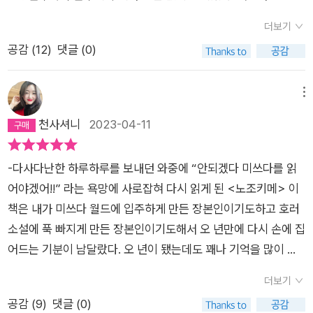
자의 괴이담 책을 읽는 구성과 현대와 과거, 책 속을 왔다 갔다 하
더보기
는 액자식 구성이다. '옛날에 노조키메라는 무서운 아이가 있었
공감 (
12
)
댓글 (0)
는데..' 라는 단순한 옛날 이야기식 구성이 아니어서 더욱 집중하
며 독서할 수 있다. 플롯도 이야기도 훌륭하고, 덜덜 떠는 화자 캐
릭터도 충분히 몰입된다. '괴담과 기담을 원하는 단계에서, 그 사
메뉴
람은 책임을 짊어지고 있기 때문이다. 그런 것을 희구하며 일부러
천사셔니
2023-04-11
귀를 기울이거나 눈으로 보거나 함으로써, 그 사람은 스스로 괴이
한 존재를 부르고 있다고 말할 수 있다. 그 괴이 현상에 대한 책임
-다사다난한 하루하루를 보내던 와중에 “안되겠다 미쓰다를 읽
이 본인에게 있는 것이다. 따라서 나도 배려는 하지 않는다. 그런
어야겠어!!” 라는 욕망에 사로잡혀 다시 읽게 된 <노조키메> 이
행위야말로 그 사람에 대한 실례일 것이다.' 라던가 '혹시 만에 하
책은 내가 미쓰다 월드에 입주하게 만든 장본인이기도하고 호러
나라도 이 책을 읽는 중에,평소에는 느끼지 않을 시선을 빈번하게
소설에 푹 빠지게 만든 장본인이기도해서 오 년만에 다시 손에 집
느끼게 되었다. 누군가가 지켜보고 있는 듯한 기분이 들어 주위를
어드는 기분이 남달랐다. 오 년이 됐는데도 꽤나 기억을 많이 하
둘러보지만 주위에는 아무도 없다. 말도 안 되는 장소에서 누가
고 있다고 생각하기도 했고 벌써 오 년이나 됐다는게 믿어지지 않
엿보고 있다. 그런 기분이 들어서 견딜 수 없다. 이런 감각에 사로
더보기
기도 하고 여러가지로 두근거리는 마음으로 읽기 시작했다. 그리
잡힌 경우에는 일단 거기서 이 책을 덮기를 권합니다. 대부분이
공감 (
9
)
댓글 (0)
고 역시나. 미쓰다는 미쓰다였다. 생각과는 달리 큼직큼직한 부분