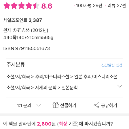
8.6
100자평 39편
리뷰 37편
세일즈포인트
2,387
원제 のぞきめ (2012년)
440쪽
140*210mm
565g
ISBN 9791185051673
주제분류
신간알림 신청
소설/시/희곡
>
추리/미스터리소설
>
일본 추리/미스터리소설
소설/시/희곡
>
세계의 문학
>
일본문학
선물하기
공유하기
이 책을 알라딘에
2,600
원 (
최상
기준)에 파시겠습니까?