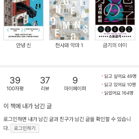
들을 공포와 미스터리의 감옥으로 조용히 몰아넣는다. 저자는 전
작 《일곱 명의 술래잡기》(스토리콜렉터 14)를 통해 기존 작품들
과는 사뭇 다른 현대적인 배경과 정교한 추리로 이루어진 새로운
스타일의 공포를 보여주었다. 수많은 한국 독자들에게 작가의 이
름을 알린 전작 《일곱 명의 술래잡기》가 작가의 작품을 처음 접
안녕 신
천사와 악마 1
금기의 아이
하는 독자들에게 ‘미쓰다 월드’로 이끄는 초대장 역할을 하였다
면, 신작 《노조키메》는 왜 일본 독자들이 절대 마니아층을 형성
하면서 그에게 열광적인 반응을 보이는지를 주머니 속 송곳처럼
읽고 싶어요 49명
39
37
9
정확히 드러내 보여주는 대표작이라 할 만하다. 공포소설 작가인
읽고 있어요 10명
100자평
리뷰
마이페이퍼
주인공이 우연히 알게 된 두 가지 공포체험담 시공간이 전혀 다른
읽었어요 164명
두 사건에 등장하는 엿보는 소녀의 정체는? 공포소설 편집자 생
이 책에 내가 남긴 글
활을 하다 직접 작가로 뛰어든 ‘나’는 편집자 시절부터 지금까지
공포 체험담을 채집하여 이를 소설 소재로 쓰곤 한다. ‘나’는 우연
로그인하면 내가 남긴 글과 친구가 남긴 글을 확인할 수 있습니
한 기회에 괴담을 전문으로 연구하는 재야 민속학자의 50년 전
다.
로그인하기
대학 시절 실제 체험이 담긴 노트를 손에 넣는다. 내용을 살펴본