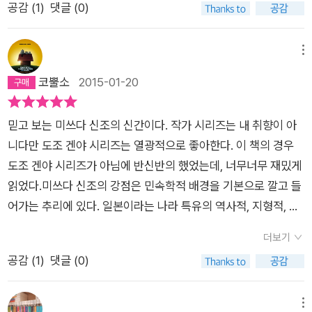
작가로 전업한 이후에 요긴한 소재가 되었다. 이때 수집한 괴담이
공감 (
1
)
댓글 (0)
셈...!! 여하간 후속작으로 갈수록 더욱 세련되어가는 공포에 점수
첫 번째 - 엿보는 저택의 괴이. 작가로 전업한 이후에 호러와 미스
를 잘 주고 싶다.
터리의 장르적 융합이라는 목표를 위해 자료를 모으던 시절, 빙의
메뉴
물 신앙에 대해 취재를 하다가 얻은 원고가 두 번째 - 종말저택의
코뿔소
2015-01-20
흉사. 이 두 원고가 묘하게 연결된다고 느낀 미쓰다 신조는 두 원
고를 묶어 한권의 책으로 출판해 내는데 그것이 바로 『노조키메』
다. 첫 번째 이야기인 ‘엿보는 저택의 괴이’는 전형적인 괴담의
믿고 보는 미쓰다 신조의 신간이다. 작가 시리즈는 내 취향이 아
플롯을 따른다. 젊은 남녀가 아르바이트로 외딴 리조트에 머물게
니다만 도조 겐야 시리즈는 열광적으로 좋아한다. 이 책의 경우
되었는데, 관리인이 신신당부한 금기를 어기고 괴이를 맞닥뜨리
도조 겐야 시리즈가 아님에 반신반의 했었는데, 너무너무 재밌게
게 된다. 발을 들이지 말아야 할 곳에 발을 들여서 ‘무언가’에 씌
읽었다.미쓰다 신조의 강점은 민속학적 배경을 기본으로 깔고 들
이게 된다는 이야기. 괴담답게 그 ‘무언가’에 대해서는 밝혀지는
어가는 추리에 있다. 일본이라는 나라 특유의 역사적, 지형적, 정
것 없이 ‘그건 뭐였을까?’하면서 끝난다. 두 번째 이야기 ‘종말저
서적 요소들을 착실히 채워넣은데다가 논리적으로도 납득이 갈
더보기
택의 흉사’에서 비로소 ‘그것’의 정체에 대한 단서들이 던져진다.
만하게끔 이야기를 끌어가기 때문에 허무맹랑한 무서운 이야기
공감 (
1
)
댓글 (0)
두 번째 원고는 어느 민속학자의 봉인된 기록으로, 민속학자는 끝
들과는 다른 새로운 차원의 괴담이 등장하는 것이다. 어딘가에서
끝내 그 원고가 세상에 공개되길 꺼려했으나 결국은 작가에게 전
주워들은 얘기인데, 코미디의 근원은 비극이라고 한다. 공포의 시
달된다. 그 원고의 내용은 이렇다. 민속학자 아이자와 소이치는
작도 이와 비슷하지 않을까. 진정한 공포의 탄생과 그것이 주는
메뉴