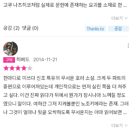
았습니다.차근차근 이어가는 그의 설명도 납득과 함께 '미쓰다 신
임 [신 하야리가미 3]의 ‘틈새녀’가 생각이 났다. 괴이의 발생 원
고쿠 나츠히코처럼 실제로 문헌에 존재하는 요괴를 소재로 한 이
조'의 민속학 관련 호러물에서는 단연코 최고였음을 새삼 다시 느
인은 다르지만 그 외에 어떤 틈새만 있으면 누군가가 엿보는 느낌
야기는 아니고, 미쓰다 신조가 교묘하게 창조해낸 요괴인데 좀 독
꼈습니다. 국내에서는 작가에 대한것이 많이 잘 알려져 궁금한것
더보기
이 든다는 부분은 똑같았다. 게임에선 재밌는 게 이 엿보는 느낌
특한 면이 있다. 이 요괴는 대략 6~7세 여자아이의 모습을 하고
은 딱히 없지만, 그의 작품이 출판사들끼리 경쟁하며 계속 내주길
공감 (
2
)
댓글 (0)
때문에 집안의 틈새라는 틈새는 모두 테이프로 감고 그랬는데 결
있다.(표지를 참고 하시라. 심지어 예쁘장하기까지 하다.) 특별히
바랍니다.^^
국 자신의 입을 통해 ‘틈새녀’가 튀어나와 사람을 죽이게 된다. 그
위해를 가하는 건 아니고 그저 지켜본다. 지독하게 지켜본다. 문
에 비해 노조키메는 그 정도까진 아니였다. 진짜 단순히 계속해서
틈이나 벽장 속에서, 오후에 그늘진 창문 아래에서, 도저히 사람
메뉴
엿보다가 결국엔 사람이 미치던지 아니면 노조키메에 의해 죽게
이 있을 수 없는 공간에서도 두 눈을 희번덕대며 지켜보는 것이
히버드
2014-11-21
되던지 둘 중 하나니깐. 여태 읽었던 ‘미쓰다 신조’의 작품은 미스
다. 그게 무슨 공포의 소재가 될 수 있느냐고 의문을 갖는 사람도
터리에 좀 중점이 컸었는데 이번 [노조키메]는 호러에 중점이 더
있겠다. 그런 사람들을 위해서 인지 어쩐지, 노조키메의 시선을
한마디로 미쓰다 신조 특유의 무서운 호러 소설. 크게 두 파트의
큰 작품이였다. 내가 ‘미쓰다 신조’의 작품을 좋아할 수 밖에 없는
받은 사람은 사고를 당하거나 죽게 된다는 규칙이 있다. 지역성이
중편으로 이루어져있는데 개인적으로는 먼저 실린 쪽을 더 쳐주
이유는 호러와 미스터리를 비빔밥 마냥 서로가 너무 잘 어울리게
강한 요괴로 몇 가지 금기사항만 따른다면 문제될 것이 없으나,
고 싶다. 이건 진짜 읽다가 뒤에서 뭔가가 잠시나마 느껴질 정도
글을 쓴다는 점이다. 이번 [노조키메]도 그래서 대만족을 했다.
한번 씌이게 되면 답이 없다. 끈질긴 시선에 시달리다가 결국엔
였으니 말이다. 여하간 그저 지켜볼뿐인 노조키메라는 존재. 그러
이제 다음 미쓰다 책은 도서관에서 빌린 [작자미상]의 다음 이야
죽게 된다. 뭐 그런 설정이고, 이야기는 이렇다. 편집자 시절 공
나 그것이 얼마나 뒷골 오싹하도록 무서운지는 아마 읽어보면 알
기 [기관]인데 이 책도 너무 기대된다. 미쓰다 신조 정말 최고다
포물 기획에 뛰어난 능력을 발휘했던 미쓰다 신조는 그쪽 세계에
것이다. 여담이지만 사실은 어제인가 그제 리뷰를 짧게라도 쓰려
대한 무한한 관심으로 기담과 괴담을 여럿 수집해 놓았는데, 이는
더보기
고 했는데 그 순서가 마음에 안들어서...오늘 14번째가 되자 쓰는