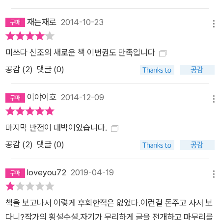
결말이 아닌, 괴이한 존재에 대한 상상의 여지를 남기는 열린 결
말을 이끌어내는 작가의 표현력은 《노조키메》 속에서 그 완성을
재는재로
2014-10-23
메뉴
보여준다. 다양한 소재를 자유자재로 주무르면서 더불어 특유의
개성까지 겸비한 미쓰다 신조의 작품들은 그의 책을 읽은 모든 독
미쓰다 신조의 새로운 책 이번권도 만족입니다
자를 ‘미쓰다 월드’라는 마성의 세계로 이끄는 초대장 역할을 한
공감 (
2
)
댓글 (0)
다. ‘미쓰다 월드’에 초대된 한 사람의 독자로서 이 마성의 작가가
다음에는 어떤 이야기를 들고 나올지 미쓰다 신조의 다음 작품을
이야이호
2014-12-09
기다려본다.
메뉴
마지막 반전이 대박이었습니다.
공감 (
2
)
댓글 (0)
loveyou72
2019-04-19
메뉴
책을 보고나서 이렇게 후회한적은 없었다.이런걸 돈주고 사서 보
다니?작가의 횡설수설.자기가 무리하게 글을 전개하고 마무리를